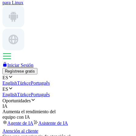
para Linux
Iniciar Sesión
Regístrese gratis
ES
English
Türkçe
Português
ES
English
Türkçe
Português
Oportunidades
IA
Aumenta el rendimiento del
equipo con IA
Agente de IA
Asistente de IA
Atención al cliente