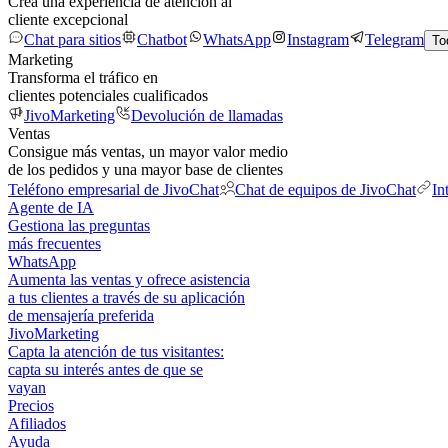
Crea una experiencia de atención al
cliente excepcional
Chat para sitios
Chatbot
WhatsApp
Instagram
Telegram
To
Marketing
Transforma el tráfico en
clientes potenciales cualificados
JivoMarketing
Devolución de llamadas
Ventas
Consigue más ventas, un mayor valor medio
de los pedidos y una mayor base de clientes
Teléfono empresarial de JivoChat
Chat de equipos de JivoChat
In
Agente de IA
Gestiona las preguntas
más frecuentes
WhatsApp
Aumenta las ventas y ofrece asistencia
a tus clientes a través de su aplicación
de mensajería preferida
JivoMarketing
Capta la atención de tus visitantes:
capta su interés antes de que se
vayan
Precios
Afiliados
Ayuda