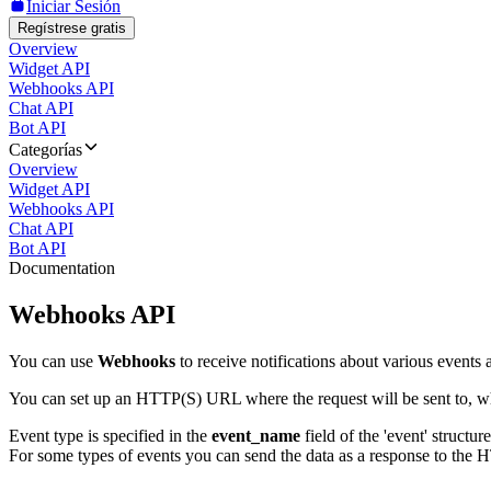
Iniciar Sesión
Regístrese gratis
Overview
Widget API
Webhooks API
Chat API
Bot API
Categorías
Overview
Widget API
Webhooks API
Chat API
Bot API
Documentation
Webhooks API
You can use
Webhooks
to receive notifications about various events a
You can set up an HTTP(S) URL where the request will be sent to, wh
Event type is specified in the
event_name
field of the 'event' structur
For some types of events you can send the data as a response to the H