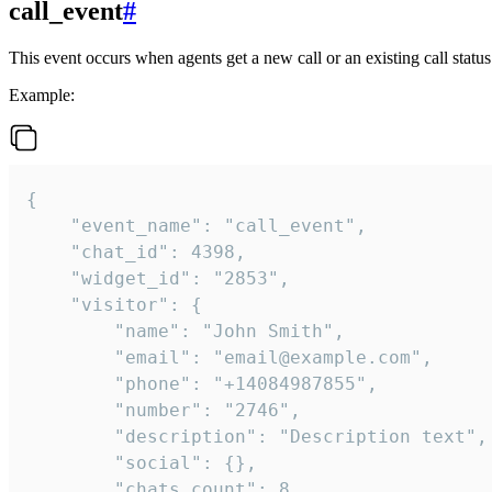
call_event
#
This event occurs when agents get a new call or an existing call statu
Example:
{

    "event_name": "call_event",

    "chat_id": 4398,

    "widget_id": "2853",

    "visitor": {

        "name": "John Smith",

        "email": "email@example.com",

        "phone": "+14084987855",

        "number": "2746",

        "description": "Description text",

        "social": {},

        "chats_count": 8
