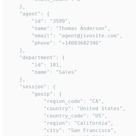
    },

    "agent": {

        "id": "3599",

        "name": "Thomas Anderson",

        "email": "agent@jivosite.com",

        "phone": "+14083682346"

    },

    "department": {

        "id": 181,

        "name": "Sales"

    },

    "session": {

        "geoip": {

            "region_code": "CA",

            "country": "United States",

            "country_code": "US",

            "region": "California",

            "city": "San Francisco",
