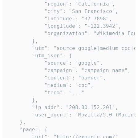
            "region": "California",

            "city": "San Francisco",

            "latitude": "37.7898",

            "longitude": "-122.3942",

            "organization": "Wikimedia Foun
        },

        "utm": "source=google|medium=cpc|c
        "utm_json": {

            "source": "google",

            "campaign": "campaign_name",

            "content": "banner",

            "medium": "cpc",

            "term": "..."

        },

        "ip_addr": "208.80.152.201",

        "user_agent": "Mozilla/5.0 (Macint
    },

    "page": {

        "url": "http://example.com/",
