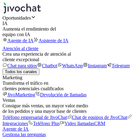
Oportunidades
IA
Aumenta el rendimiento del
equipo con IA
Agente de IA
Asistente de IA
Atención al cliente
Crea una experiencia de atención al
cliente excepcional
Chat para sitios
Chatbot
WhatsApp
Instagram
Telegram
Todos los canales
Marketing
Transforma el tráfico en
clientes potenciales cualificados
JivoMarketing
Devolución de llamadas
Ventas
Consigue más ventas, un mayor valor medio
de los pedidos y una mayor base de clientes
Teléfono empresarial de JivoChat
Chat de equipos de JivoChat
Integraciones
Teléfono Plus
Video llamadas
CRM
Agente de IA
Gestiona las preguntas