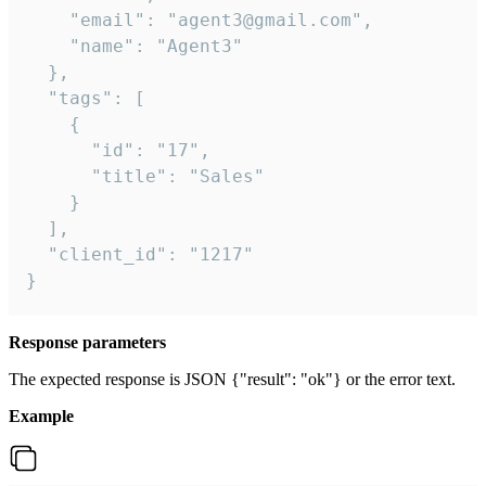
    "email": "agent3@gmail.com",

    "name": "Agent3"

  },

  "tags": [

    {

      "id": "17",

      "title": "Sales"

    }

  ],

  "client_id": "1217"

}
Response parameters
The expected response is JSON {"result": "ok"} or the error text.
Example