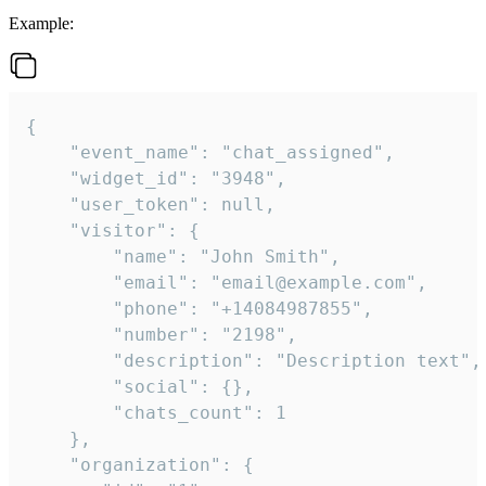
Example:
{

    "event_name": "chat_assigned",

    "widget_id": "3948",

    "user_token": null,

    "visitor": {

        "name": "John Smith",

        "email": "email@example.com",

        "phone": "+14084987855",

        "number": "2198",

        "description": "Description text",

        "social": {},

        "chats_count": 1

    },

    "organization": {
