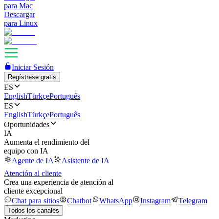
para Mac
Descargar
para Linux
Iniciar Sesión
Regístrese gratis
ES
English
Türkçe
Português
ES
English
Türkçe
Português
Oportunidades
IA
Aumenta el rendimiento del
equipo con IA
Agente de IA
Asistente de IA
Atención al cliente
Crea una experiencia de atención al
cliente excepcional
Chat para sitios
Chatbot
WhatsApp
Instagram
Telegram
Todos los canales