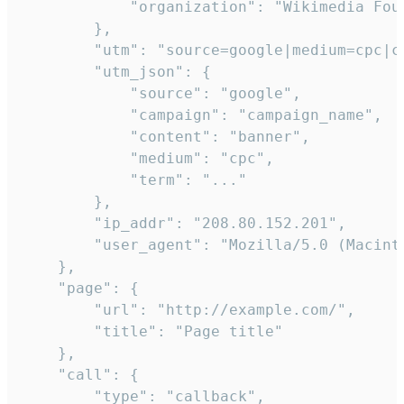
            "organization": "Wikimedia Foun
        },

        "utm": "source=google|medium=cpc|c
        "utm_json": {

            "source": "google",

            "campaign": "campaign_name",

            "content": "banner",

            "medium": "cpc",

            "term": "..."

        },

        "ip_addr": "208.80.152.201",

        "user_agent": "Mozilla/5.0 (Macint
    },

    "page": {

        "url": "http://example.com/",

        "title": "Page title"

    },

    "call": {

        "type": "callback",
