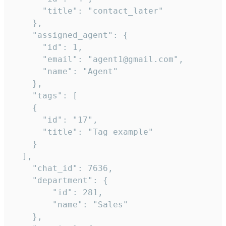
      "title": "contact_later"

    },

    "assigned_agent": {

      "id": 1,

      "email": "agent1@gmail.com",

      "name": "Agent"

    },

    "tags": [

    {

      "id": "17",

      "title": "Tag example"

    }

  ],

    "chat_id": 7636,

    "department": {

        "id": 281,

        "name": "Sales"

    },
