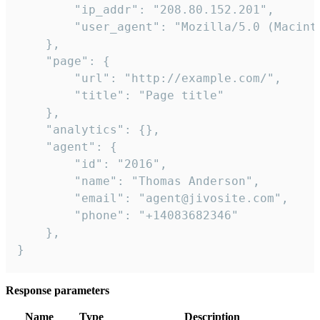
        "ip_addr": "208.80.152.201",

        "user_agent": "Mozilla/5.0 (Macint
    },

    "page": {

        "url": "http://example.com/",

        "title": "Page title"

    },

    "analytics": {},

    "agent": {

        "id": "2016",

        "name": "Thomas Anderson",

        "email": "agent@jivosite.com",

        "phone": "+14083682346"

    },

}
Response parameters
Name
Type
Description