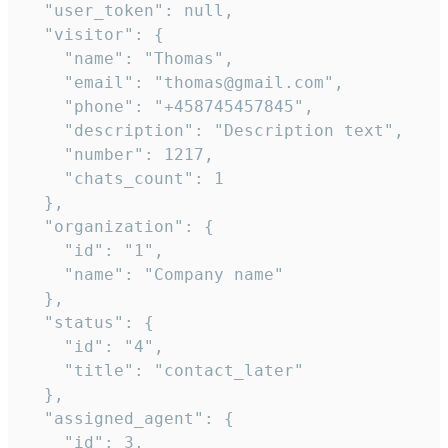
  "user_token": null,

  "visitor": {

    "name": "Thomas",

    "email": "thomas@gmail.com",

    "phone": "+458745457845",

    "description": "Description text",

    "number": 1217,

    "chats_count": 1

  },

  "organization": {

    "id": "1",

    "name": "Company name"

  },

  "status": {

    "id": "4",

    "title": "contact_later"

  },

  "assigned_agent": {

    "id": 3,
