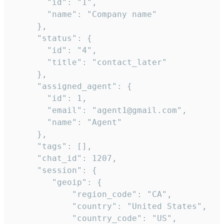
       "id": "1",

       "name": "Company name"

     },

     "status": {

       "id": "4",

       "title": "contact_later"

     },

     "assigned_agent": {

       "id": 1,

       "email": "agent1@gmail.com",

       "name": "Agent"

     },

     "tags": [],

     "chat_id": 1207,

     "session": {

        "geoip": {

            "region_code": "CA",

            "country": "United States",

            "country_code": "US",
