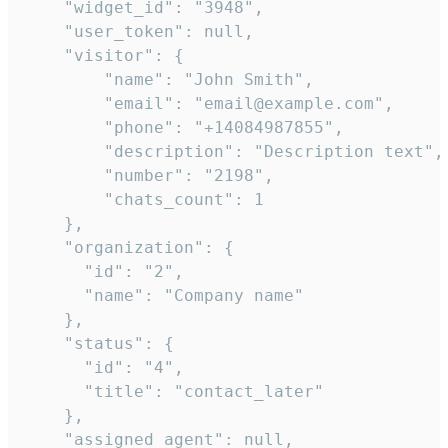
    "widget_id": "3948",

    "user_token": null,

    "visitor": {

        "name": "John Smith",

        "email": "email@example.com",

        "phone": "+14084987855",

        "description": "Description text",

        "number": "2198",

        "chats_count": 1

    },

    "organization": {

      "id": "2",

      "name": "Company name"

    },

    "status": {

      "id": "4",

      "title": "contact_later"

    },

    "assigned_agent": null,
