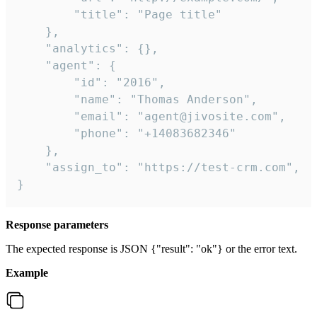
        "title": "Page title"

    },

    "analytics": {},

    "agent": {

        "id": "2016",

        "name": "Thomas Anderson",

        "email": "agent@jivosite.com",

        "phone": "+14083682346"

    },

    "assign_to": "https://test-crm.com",

}
Response parameters
The expected response is JSON {"result": "ok"} or the error text.
Example