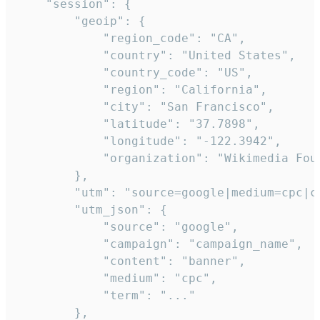
    "session": {

        "geoip": {

            "region_code": "CA",

            "country": "United States",

            "country_code": "US",

            "region": "California",

            "city": "San Francisco",

            "latitude": "37.7898",

            "longitude": "-122.3942",

            "organization": "Wikimedia Foun
        },

        "utm": "source=google|medium=cpc|c
        "utm_json": {

            "source": "google",

            "campaign": "campaign_name",

            "content": "banner",

            "medium": "cpc",

            "term": "..."

        },
