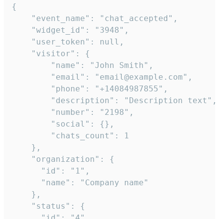
{

    "event_name": "chat_accepted",

    "widget_id": "3948",

    "user_token": null,

    "visitor": {

        "name": "John Smith",

        "email": "email@example.com",

        "phone": "+14084987855",

        "description": "Description text",

        "number": "2198",

        "social": {},

        "chats_count": 1

    },

    "organization": {

      "id": "1",

      "name": "Company name"

    },

    "status": {

      "id": "4",
