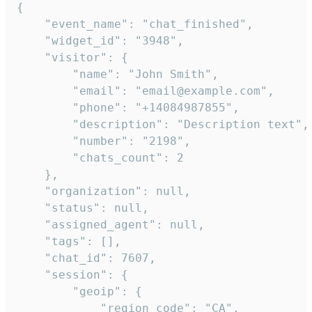
{

    "event_name": "chat_finished",

    "widget_id": "3948",

    "visitor": {

        "name": "John Smith",

        "email": "email@example.com",

        "phone": "+14084987855",

        "description": "Description text",

        "number": "2198",

        "chats_count": 2

    },

    "organization": null,

    "status": null,

    "assigned_agent": null,

    "tags": [],

    "chat_id": 7607,

    "session": {

        "geoip": {

            "region_code": "CA",
