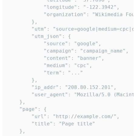
            "longitude": "-122.3942",

            "organization": "Wikimedia Foun
        },

        "utm": "source=google|medium=cpc|c
        "utm_json": {

            "source": "google",

            "campaign": "campaign_name",

            "content": "banner",

            "medium": "cpc",

            "term": "..."

        },

        "ip_addr": "208.80.152.201",

        "user_agent": "Mozilla/5.0 (Macint
    },

    "page": {

        "url": "http://example.com/",

        "title": "Page title"

    },
