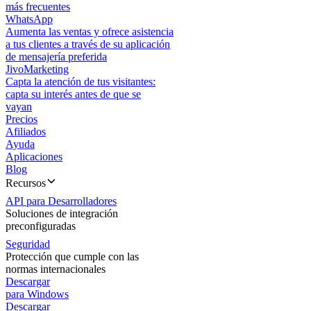
más frecuentes
WhatsApp
Aumenta las ventas y ofrece asistencia
a tus clientes a través de su aplicación
de mensajería preferida
JivoMarketing
Capta la atención de tus visitantes:
capta su interés antes de que se
vayan
Precios
Afiliados
Ayuda
Aplicaciones
Blog
Recursos
API para Desarrolladores
Soluciones de integración
preconfiguradas
Seguridad
Protección que cumple con las
normas internacionales
Descargar
para Windows
Descargar