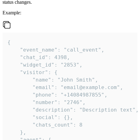
status changes.
Example:
{

    "event_name": "call_event",

    "chat_id": 4398,

    "widget_id": "2853",

    "visitor": {

        "name": "John Smith",

        "email": "email@example.com",

        "phone": "+14084987855",

        "number": "2746",

        "description": "Description text",

        "social": {},

        "chats_count": 8

    },

    "agent": {
