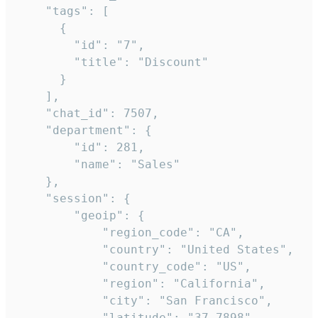
    "tags": [

      {

        "id": "7",

        "title": "Discount"

      }

    ],

    "chat_id": 7507,

    "department": {

        "id": 281,

        "name": "Sales"

    },

    "session": {

        "geoip": {

            "region_code": "CA",

            "country": "United States",

            "country_code": "US",

            "region": "California",

            "city": "San Francisco",

            "latitude": "37.7898",
