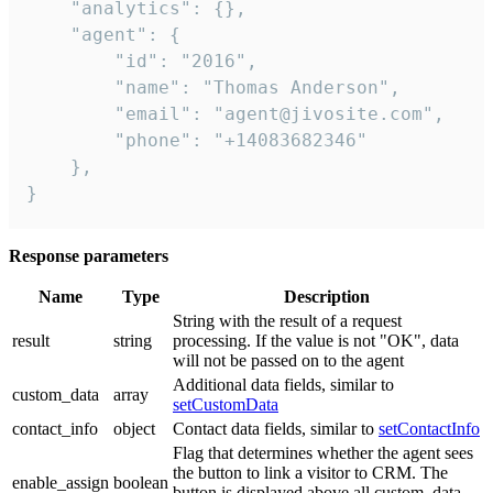
    "analytics": {},

    "agent": {

        "id": "2016",

        "name": "Thomas Anderson",

        "email": "agent@jivosite.com",

        "phone": "+14083682346"

    },

}
Response parameters
Name
Type
Description
String with the result of a request
result
string
processing. If the value is not "OK", data
will not be passed on to the agent
Additional data fields, similar to
custom_data
array
setCustomData
contact_info
object
Contact data fields, similar to
setContactInfo
Flag that determines whether the agent sees
the button to link a visitor to CRM. The
enable_assign
boolean
button is displayed above all custom_data