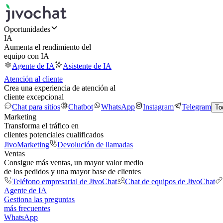
Oportunidades
IA
Aumenta el rendimiento del
equipo con IA
Agente de IA
Asistente de IA
Atención al cliente
Crea una experiencia de atención al
cliente excepcional
Chat para sitios
Chatbot
WhatsApp
Instagram
Telegram
To
Marketing
Transforma el tráfico en
clientes potenciales cualificados
JivoMarketing
Devolución de llamadas
Ventas
Consigue más ventas, un mayor valor medio
de los pedidos y una mayor base de clientes
Teléfono empresarial de JivoChat
Chat de equipos de JivoChat
Agente de IA
Gestiona las preguntas
más frecuentes
WhatsApp