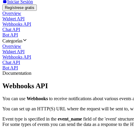
Iniciar Sesión
Regístrese gratis
Overview
Widget API
Webhooks API
Chat API
Bot API
Categorías
Overview
Widget API
Webhooks API
Chat API
Bot API
Documentation
Webhooks API
You can use
Webhooks
to receive notifications about various events a
You can set up an HTTP(S) URL where the request will be sent to, wh
Event type is specified in the
event_name
field of the 'event' structur
For some types of events you can send the data as a response to the H