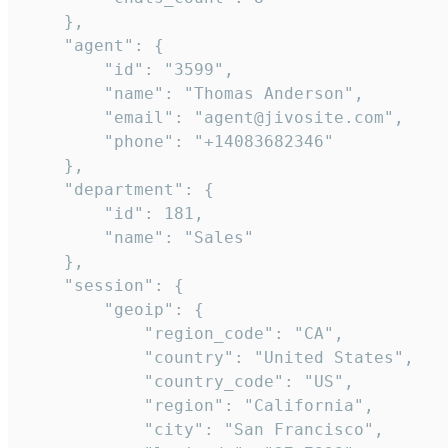
    },

    "agent": {

        "id": "3599",

        "name": "Thomas Anderson",

        "email": "agent@jivosite.com",

        "phone": "+14083682346"

    },

    "department": {

        "id": 181,

        "name": "Sales"

    },

    "session": {

        "geoip": {

            "region_code": "CA",

            "country": "United States",

            "country_code": "US",

            "region": "California",

            "city": "San Francisco",
