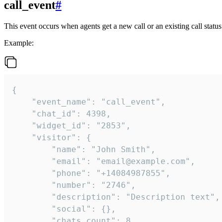
call_event
#
This event occurs when agents get a new call or an existing call statu
Example:
{

    "event_name": "call_event",

    "chat_id": 4398,

    "widget_id": "2853",

    "visitor": {

        "name": "John Smith",

        "email": "email@example.com",

        "phone": "+14084987855",

        "number": "2746",

        "description": "Description text",

        "social": {},

        "chats_count": 8
