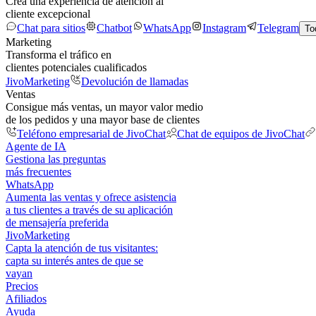
Crea una experiencia de atención al
cliente excepcional
Chat para sitios
Chatbot
WhatsApp
Instagram
Telegram
To
Marketing
Transforma el tráfico en
clientes potenciales cualificados
JivoMarketing
Devolución de llamadas
Ventas
Consigue más ventas, un mayor valor medio
de los pedidos y una mayor base de clientes
Teléfono empresarial de JivoChat
Chat de equipos de JivoChat
Agente de IA
Gestiona las preguntas
más frecuentes
WhatsApp
Aumenta las ventas y ofrece asistencia
a tus clientes a través de su aplicación
de mensajería preferida
JivoMarketing
Capta la atención de tus visitantes:
capta su interés antes de que se
vayan
Precios
Afiliados
Ayuda