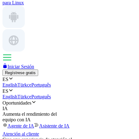
para Linux
Iniciar Sesión
Regístrese gratis
ES
English
Türkçe
Português
ES
English
Türkçe
Português
Oportunidades
IA
Aumenta el rendimiento del
equipo con IA
Agente de IA
Asistente de IA
Atención al cliente