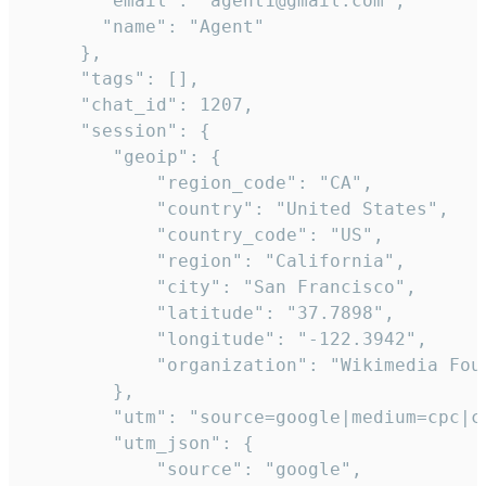
       "email": "agent1@gmail.com",

       "name": "Agent"

     },

     "tags": [],

     "chat_id": 1207,

     "session": {

        "geoip": {

            "region_code": "CA",

            "country": "United States",

            "country_code": "US",

            "region": "California",

            "city": "San Francisco",

            "latitude": "37.7898",

            "longitude": "-122.3942",

            "organization": "Wikimedia Foun
        },

        "utm": "source=google|medium=cpc|c
        "utm_json": {

            "source": "google",
