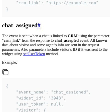
    "crm_link": "https://example.com"

}
chat_assigned
#
The event is sent when a chat is linked to
CRM
using the parameter
"
crm_link
" from the response to
chat_accepted
event. All known
data about visitor and some agent's info are sent in the request
parameters. Also parameters include visitor's ID if it was sent to the
widget using
setUserToken
method.
Example:
{

    "event_name": "chat_assigned",

    "widget_id": "3948",

    "user_token": null,

    "visitor": {
