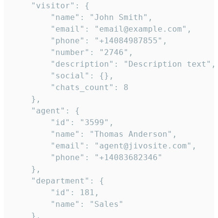
    "visitor": {

        "name": "John Smith",

        "email": "email@example.com",

        "phone": "+14084987855",

        "number": "2746",

        "description": "Description text",

        "social": {},

        "chats_count": 8

    },

    "agent": {

        "id": "3599",

        "name": "Thomas Anderson",

        "email": "agent@jivosite.com",

        "phone": "+14083682346"

    },

    "department": {

        "id": 181,

        "name": "Sales"

    },
