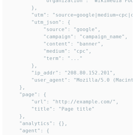
            "organization": "Wikimedia Foun
        },

        "utm": "source=google|medium=cpc|c
        "utm_json": {

            "source": "google",

            "campaign": "campaign_name",

            "content": "banner",

            "medium": "cpc",

            "term": "..."

        },

        "ip_addr": "208.80.152.201",

        "user_agent": "Mozilla/5.0 (Macint
    },

    "page": {

        "url": "http://example.com/",

        "title": "Page title"

    },

    "analytics": {},

    "agent": {
