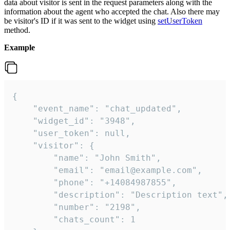
data about visitor is sent in the request parameters along with the
information about the agent who accepted the chat. Also there may
be visitor's ID if it was sent to the widget using
setUserToken
method.
Example
{

    "event_name": "chat_updated",

    "widget_id": "3948",

    "user_token": null,

    "visitor": {

        "name": "John Smith",

        "email": "email@example.com",

        "phone": "+14084987855",

        "description": "Description text",

        "number": "2198",

        "chats_count": 1
