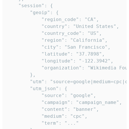
    "session": {

        "geoip": {

            "region_code": "CA",

            "country": "United States",

            "country_code": "US",

            "region": "California",

            "city": "San Francisco",

            "latitude": "37.7898",

            "longitude": "-122.3942",

            "organization": "Wikimedia Foun
        },

        "utm": "source=google|medium=cpc|c
        "utm_json": {

            "source": "google",

            "campaign": "campaign_name",

            "content": "banner",

            "medium": "cpc",

            "term": "..."
