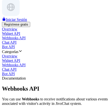
Iniciar Sesión
Regístrese gratis
Overview
Widget API
Webhooks API
Chat API
Bot API
Categorías
Overview
Widget API
Webhooks API
Chat API
Bot API
Documentation
Webhooks API
You can use
Webhooks
to receive notifications about various events
associated with visitor's activity in JivoChat system.