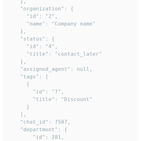
    },

    "organization": {

      "id": "2",

      "name": "Company name"

    },

    "status": {

      "id": "4",

      "title": "contact_later"

    },

    "assigned_agent": null,

    "tags": [

      {

        "id": "7",

        "title": "Discount"

      }

    ],

    "chat_id": 7507,

    "department": {

        "id": 281,
