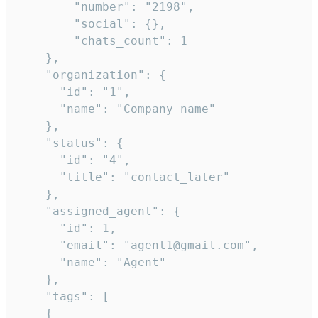
        "number": "2198",

        "social": {},

        "chats_count": 1

    },

    "organization": {

      "id": "1",

      "name": "Company name"

    },

    "status": {

      "id": "4",

      "title": "contact_later"

    },

    "assigned_agent": {

      "id": 1,

      "email": "agent1@gmail.com",

      "name": "Agent"

    },

    "tags": [

    {
