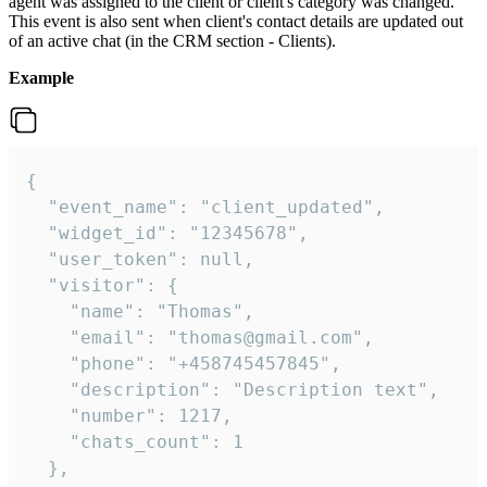
agent was assigned to the client or client's category was changed.
This event is also sent when client's contact details are updated out
of an active chat (in the CRM section - Clients).
Example
{

  "event_name": "client_updated",

  "widget_id": "12345678",

  "user_token": null,

  "visitor": {

    "name": "Thomas",

    "email": "thomas@gmail.com",

    "phone": "+458745457845",

    "description": "Description text",

    "number": 1217,

    "chats_count": 1

  },
