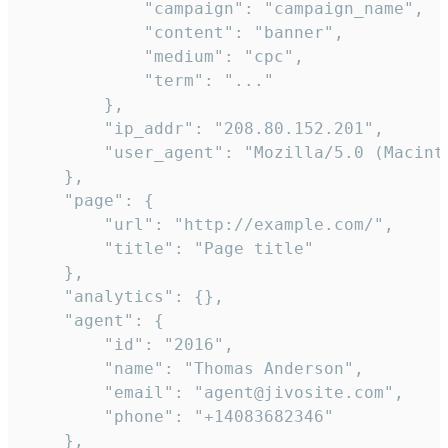
            "campaign": "campaign_name",

            "content": "banner",

            "medium": "cpc",

            "term": "..."

        },

        "ip_addr": "208.80.152.201",

        "user_agent": "Mozilla/5.0 (Macint
    },

    "page": {

        "url": "http://example.com/",

        "title": "Page title"

    },

    "analytics": {},

    "agent": {

        "id": "2016",

        "name": "Thomas Anderson",

        "email": "agent@jivosite.com",

        "phone": "+14083682346"

    },
