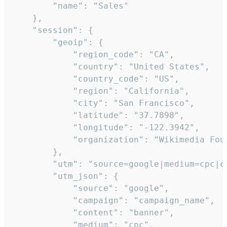
        "name": "Sales"

    },

    "session": {

        "geoip": {

            "region_code": "CA",

            "country": "United States",

            "country_code": "US",

            "region": "California",

            "city": "San Francisco",

            "latitude": "37.7898",

            "longitude": "-122.3942",

            "organization": "Wikimedia Foun
        },

        "utm": "source=google|medium=cpc|c
        "utm_json": {

            "source": "google",

            "campaign": "campaign_name",

            "content": "banner",

            "medium": "cpc",
