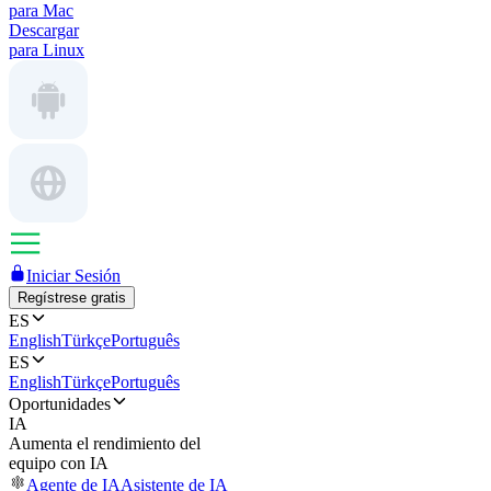
para Mac
Descargar
para Linux
Iniciar Sesión
Regístrese gratis
ES
English
Türkçe
Português
ES
English
Türkçe
Português
Oportunidades
IA
Aumenta el rendimiento del
equipo con IA
Agente de IA
Asistente de IA