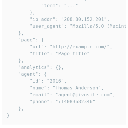
            "term": "..."

        },

        "ip_addr": "208.80.152.201",

        "user_agent": "Mozilla/5.0 (Macint
    },

    "page": {

        "url": "http://example.com/",

        "title": "Page title"

    },

    "analytics": {},

    "agent": {

        "id": "2016",

        "name": "Thomas Anderson",

        "email": "agent@jivosite.com",

        "phone": "+14083682346"

    },

}