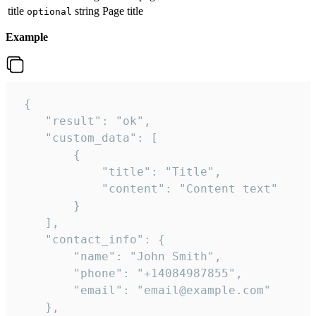
title
string
Page title
optional
Example
 {

    "result": "ok",

    "custom_data": [

        {

            "title": "Title",

            "content": "Content text"

        }

    ],

    "contact_info": {

        "name": "John Smith",

        "phone": "+14084987855",

        "email": "email@example.com"

    },
