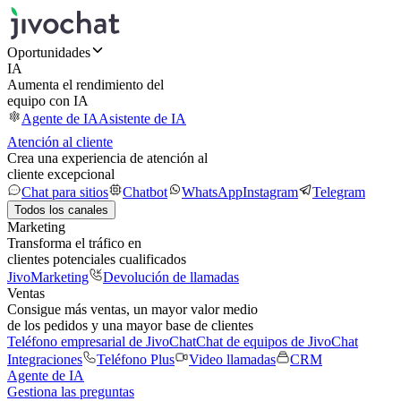
Oportunidades
IA
Aumenta el rendimiento del
equipo con IA
Agente de IA
Asistente de IA
Atención al cliente
Crea una experiencia de atención al
cliente excepcional
Chat para sitios
Chatbot
WhatsApp
Instagram
Telegram
Todos los canales
Marketing
Transforma el tráfico en
clientes potenciales cualificados
JivoMarketing
Devolución de llamadas
Ventas
Consigue más ventas, un mayor valor medio
de los pedidos y una mayor base de clientes
Teléfono empresarial de JivoChat
Chat de equipos de JivoChat
Integraciones
Teléfono Plus
Video llamadas
CRM
Agente de IA
Gestiona las preguntas