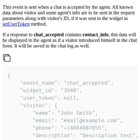
This event is sent when a chat is accepted by the agent. All known
data about visitor and some agent's info are to be sent in the request
parameters along with visitor's ID, if it was sent to the widget in
setUserToken
method.
If a response to
chat_accepted
contains
contact_info
, this data will
be displayed to the agent as if a visitor introduced himself in the chat
form. It will be saved in the chat log as well.
{

    "event_name": "chat_accepted",

    "widget_id": "3948",

    "user_token": null,

    "visitor": {

        "name": "John Smith",

        "email": "email@example.com",

        "phone": "+14084987855",

        "description": "Description text",
