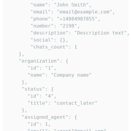
        "name": "John Smith",

        "email": "email@example.com",

        "phone": "+14084987855",

        "number": "2198",

        "description": "Description text",

        "social": {},

        "chats_count": 1

    },

    "organization": {

       "id": "1",

       "name": "Company name"

     },

     "status": {

       "id": "4",

       "title": "contact_later"

     },

     "assigned_agent": {

       "id": 1,
