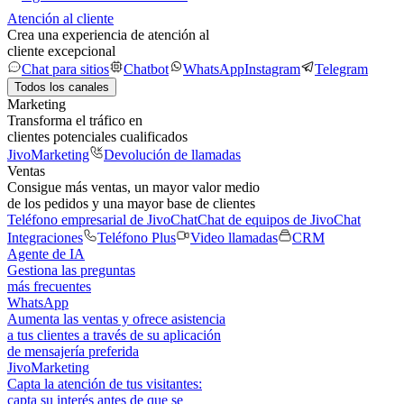
Atención al cliente
Crea una experiencia de atención al
cliente excepcional
Chat para sitios
Chatbot
WhatsApp
Instagram
Telegram
Todos los canales
Marketing
Transforma el tráfico en
clientes potenciales cualificados
JivoMarketing
Devolución de llamadas
Ventas
Consigue más ventas, un mayor valor medio
de los pedidos y una mayor base de clientes
Teléfono empresarial de JivoChat
Chat de equipos de JivoChat
Integraciones
Teléfono Plus
Video llamadas
CRM
Agente de IA
Gestiona las preguntas
más frecuentes
WhatsApp
Aumenta las ventas y ofrece asistencia
a tus clientes a través de su aplicación
de mensajería preferida
JivoMarketing
Capta la atención de tus visitantes:
capta su interés antes de que se