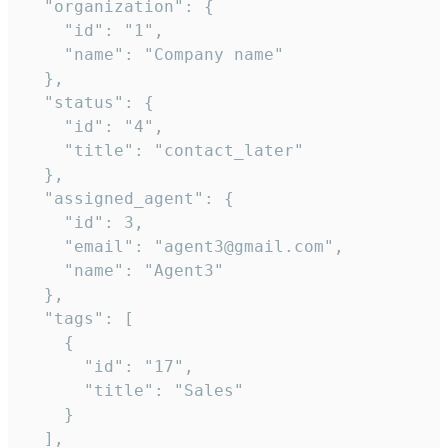
  "organization": {

    "id": "1",

    "name": "Company name"

  },

  "status": {

    "id": "4",

    "title": "contact_later"

  },

  "assigned_agent": {

    "id": 3,

    "email": "agent3@gmail.com",

    "name": "Agent3"

  },

  "tags": [

    {

      "id": "17",

      "title": "Sales"

    }

  ],
