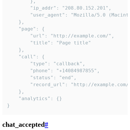
        },

        "ip_addr": "208.80.152.201",

        "user_agent": "Mozilla/5.0 (Macint
    },

    "page": {

        "url": "http://example.com/",

        "title": "Page title"

    },

    "call": {

        "type": "callback",

        "phone": "+14084987855",

        "status": "end",

        "record_url": "http://example.com/r
    },

    "analytics": {}

}
chat_accepted
#