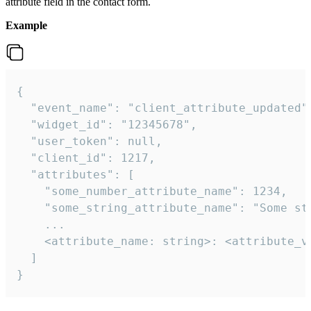
attribute field in the contact form.
Example
{

  "event_name": "client_attribute_updated",
  "widget_id": "12345678",

  "user_token": null,

  "client_id": 1217,

  "attributes": [

    "some_number_attribute_name": 1234,

    "some_string_attribute_name": "Some str
    ...

    <attribute_name: string>: <attribute_va
  ]

}