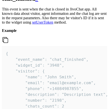
This event is sent when the chat is closed in JivoChat app. All
known data about visitor, agent information and the chat log are sent
in the request parameters. Also there may be visitor's ID if it is sent
to the widget using
setUserToken
method.
Example
{

    "event_name": "chat_finished",

    "widget_id": "3948",

    "visitor": {

        "name": "John Smith",

        "email": "email@example.com",

        "phone": "+14084987855",

        "description": "Description text",

        "number": "2198",

        "chats_count": 2
