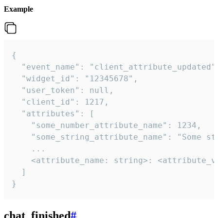
Example
{

  "event_name": "client_attribute_updated",
  "widget_id": "12345678",

  "user_token": null,

  "client_id": 1217,

  "attributes": [

    "some_number_attribute_name": 1234,

    "some_string_attribute_name": "Some str
    ...

    <attribute_name: string>: <attribute_va
  ]

}
chat_finished
#