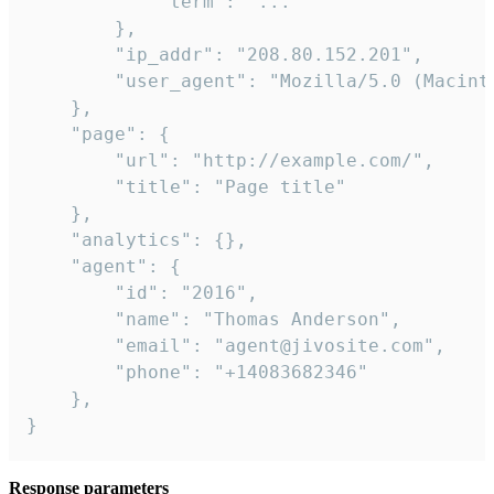
            "term": "..."

        },

        "ip_addr": "208.80.152.201",

        "user_agent": "Mozilla/5.0 (Macint
    },

    "page": {

        "url": "http://example.com/",

        "title": "Page title"

    },

    "analytics": {},

    "agent": {

        "id": "2016",

        "name": "Thomas Anderson",

        "email": "agent@jivosite.com",

        "phone": "+14083682346"

    },

}
Response parameters