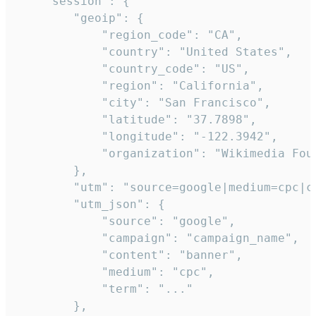
    "session": {

        "geoip": {

            "region_code": "CA",

            "country": "United States",

            "country_code": "US",

            "region": "California",

            "city": "San Francisco",

            "latitude": "37.7898",

            "longitude": "-122.3942",

            "organization": "Wikimedia Foun
        },

        "utm": "source=google|medium=cpc|c
        "utm_json": {

            "source": "google",

            "campaign": "campaign_name",

            "content": "banner",

            "medium": "cpc",

            "term": "..."

        },
