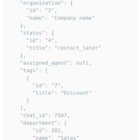
    "organization": {

      "id": "2",

      "name": "Company name"

    },

    "status": {

      "id": "4",

      "title": "contact_later"

    },

    "assigned_agent": null,

    "tags": [

      {

        "id": "7",

        "title": "Discount"

      }

    ],

    "chat_id": 7507,

    "department": {

        "id": 281,

        "name": "Sales"
