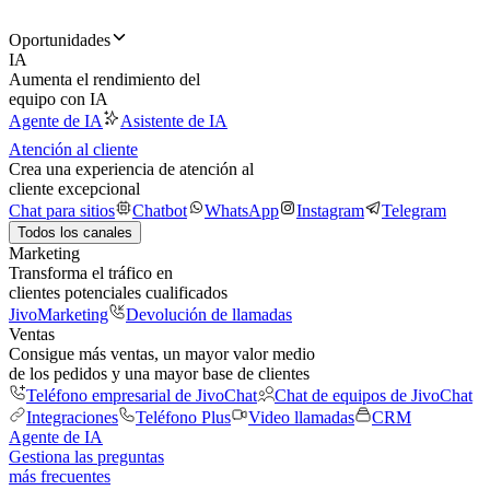
Oportunidades
IA
Aumenta el rendimiento del
equipo con IA
Agente de IA
Asistente de IA
Atención al cliente
Crea una experiencia de atención al
cliente excepcional
Chat para sitios
Chatbot
WhatsApp
Instagram
Telegram
Todos los canales
Marketing
Transforma el tráfico en
clientes potenciales cualificados
JivoMarketing
Devolución de llamadas
Ventas
Consigue más ventas, un mayor valor medio
de los pedidos y una mayor base de clientes
Teléfono empresarial de JivoChat
Chat de equipos de JivoChat
Integraciones
Teléfono Plus
Video llamadas
CRM
Agente de IA
Gestiona las preguntas
más frecuentes