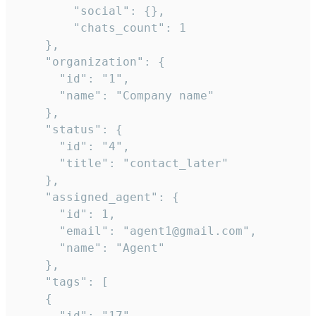
        "social": {},

        "chats_count": 1

    },

    "organization": {

      "id": "1",

      "name": "Company name"

    },

    "status": {

      "id": "4",

      "title": "contact_later"

    },

    "assigned_agent": {

      "id": 1,

      "email": "agent1@gmail.com",

      "name": "Agent"

    },

    "tags": [

    {

      "id": "17",
