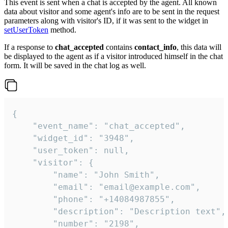
This event is sent when a chat is accepted by the agent. All known
data about visitor and some agent's info are to be sent in the request
parameters along with visitor's ID, if it was sent to the widget in
setUserToken
method.
If a response to
chat_accepted
contains
contact_info
, this data will
be displayed to the agent as if a visitor introduced himself in the chat
form. It will be saved in the chat log as well.
{

    "event_name": "chat_accepted",

    "widget_id": "3948",

    "user_token": null,

    "visitor": {

        "name": "John Smith",

        "email": "email@example.com",

        "phone": "+14084987855",

        "description": "Description text",

        "number": "2198",
