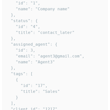
    "id": "1",

    "name": "Company name"

  },

  "status": {

    "id": "4",

    "title": "contact_later"

  },

  "assigned_agent": {

    "id": 3,

    "email": "agent3@gmail.com",

    "name": "Agent3"

  },

  "tags": [

    {

      "id": "17",

      "title": "Sales"

    }

  ],

  "client_id": "1217"
