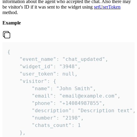
information about the agent who accepted the chat. Also there may
be visitor's ID if it was sent to the widget using
setUserToken
method.
Example
{

    "event_name": "chat_updated",

    "widget_id": "3948",

    "user_token": null,

    "visitor": {

        "name": "John Smith",

        "email": "email@example.com",

        "phone": "+14084987855",

        "description": "Description text",

        "number": "2198",

        "chats_count": 1

    },
