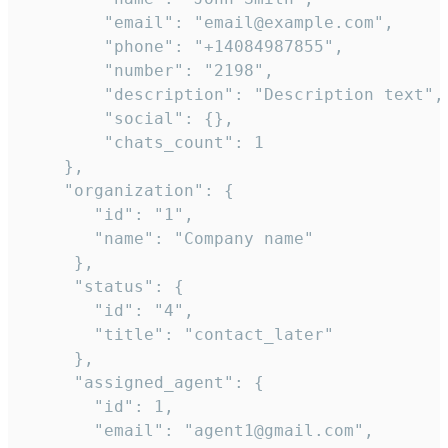
        "email": "email@example.com",

        "phone": "+14084987855",

        "number": "2198",

        "description": "Description text",

        "social": {},

        "chats_count": 1

    },

    "organization": {

       "id": "1",

       "name": "Company name"

     },

     "status": {

       "id": "4",

       "title": "contact_later"

     },

     "assigned_agent": {

       "id": 1,

       "email": "agent1@gmail.com",
