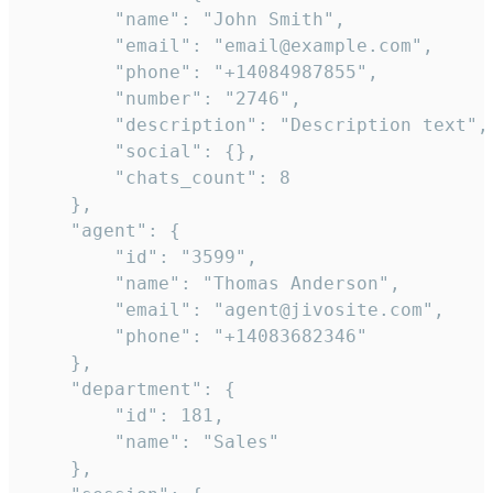
        "name": "John Smith",

        "email": "email@example.com",

        "phone": "+14084987855",

        "number": "2746",

        "description": "Description text",

        "social": {},

        "chats_count": 8

    },

    "agent": {

        "id": "3599",

        "name": "Thomas Anderson",

        "email": "agent@jivosite.com",

        "phone": "+14083682346"

    },

    "department": {

        "id": 181,

        "name": "Sales"

    },
