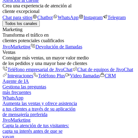
Atención al cliente
Crea una experiencia de atención al
cliente excepcional
Chat para sitios
Chatbot
WhatsApp
Instagram
Telegram
Todos los canales
Marketing
Transforma el tráfico en
clientes potenciales cualificados
JivoMarketing
Devolución de llamadas
Ventas
Consigue más ventas, un mayor valor medio
de los pedidos y una mayor base de clientes
Teléfono empresarial de JivoChat
Chat de equipos de JivoChat
Integraciones
Teléfono Plus
Video llamadas
CRM
Agente de IA
Gestiona las preguntas
más frecuentes
WhatsApp
Aumenta las ventas y ofrece asistencia
a tus clientes a través de su aplicación
de mensajería preferida
JivoMarketing
Capta la atención de tus visitantes:
capta su interés antes de que se
vayan