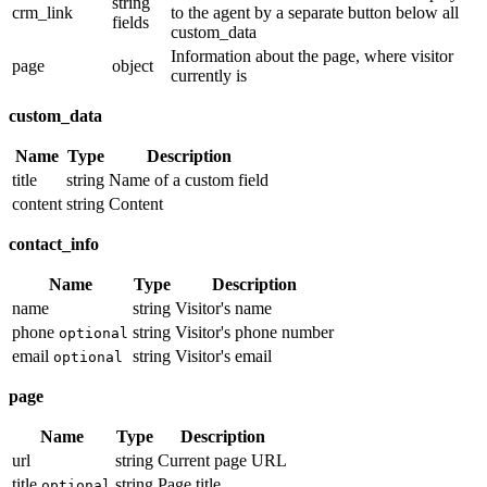
string
crm_link
to the agent by a separate button below all
fields
custom_data
Information about the page, where visitor
page
object
currently is
custom_data
Name
Type
Description
title
string
Name of a custom field
content
string
Content
contact_info
Name
Type
Description
name
string
Visitor's name
phone
string
Visitor's phone number
optional
email
string
Visitor's email
optional
page
Name
Type
Description
url
string
Current page URL
title
string
Page title
optional