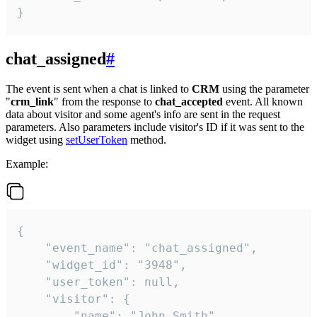
}
chat_assigned
#
The event is sent when a chat is linked to
CRM
using the parameter
"
crm_link
" from the response to
chat_accepted
event. All known
data about visitor and some agent's info are sent in the request
parameters. Also parameters include visitor's ID if it was sent to the
widget using
setUserToken
method.
Example:
{

    "event_name": "chat_assigned",

    "widget_id": "3948",

    "user_token": null,

    "visitor": {

        "name": "John Smith",
