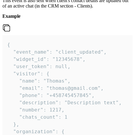
This event is also sent when client's contact details are updated out
of an active chat (in the CRM section - Clients).
Example
{

  "event_name": "client_updated",

  "widget_id": "12345678",

  "user_token": null,

  "visitor": {

    "name": "Thomas",

    "email": "thomas@gmail.com",

    "phone": "+458745457845",

    "description": "Description text",

    "number": 1217,

    "chats_count": 1

  },

  "organization": {
