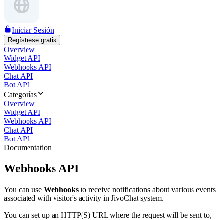
Iniciar Sesión
Regístrese gratis
Overview
Widget API
Webhooks API
Chat API
Bot API
Categorías
Overview
Widget API
Webhooks API
Chat API
Bot API
Documentation
Webhooks API
You can use
Webhooks
to receive notifications about various events
associated with visitor's activity in JivoChat system.
You can set up an HTTP(S) URL where the request will be sent to,