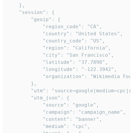
    },

    "session": {

        "geoip": {

            "region_code": "CA",

            "country": "United States",

            "country_code": "US",

            "region": "California",

            "city": "San Francisco",

            "latitude": "37.7898",

            "longitude": "-122.3942",

            "organization": "Wikimedia Foun
        },

        "utm": "source=google|medium=cpc|c
        "utm_json": {

            "source": "google",

            "campaign": "campaign_name",

            "content": "banner",

            "medium": "cpc",
