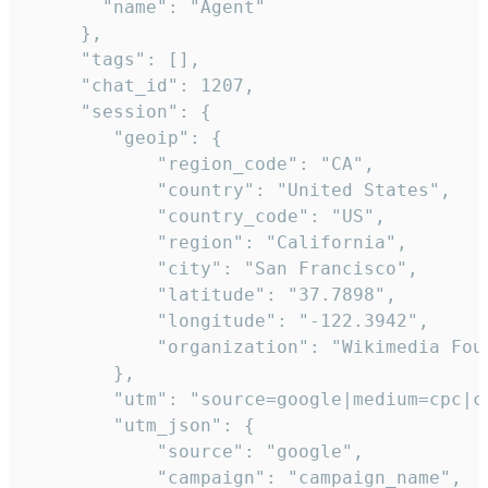
       "name": "Agent"

     },

     "tags": [],

     "chat_id": 1207,

     "session": {

        "geoip": {

            "region_code": "CA",

            "country": "United States",

            "country_code": "US",

            "region": "California",

            "city": "San Francisco",

            "latitude": "37.7898",

            "longitude": "-122.3942",

            "organization": "Wikimedia Foun
        },

        "utm": "source=google|medium=cpc|c
        "utm_json": {

            "source": "google",

            "campaign": "campaign_name",
