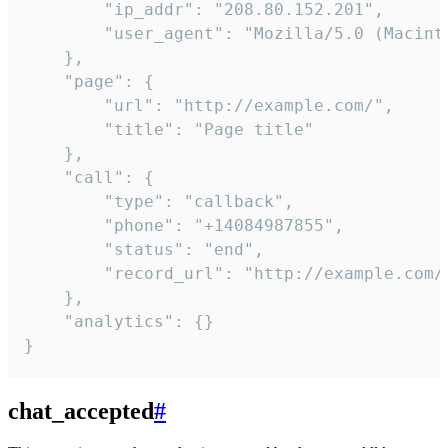
        "ip_addr": "208.80.152.201",

        "user_agent": "Mozilla/5.0 (Macint
    },

    "page": {

        "url": "http://example.com/",

        "title": "Page title"

    },

    "call": {

        "type": "callback",

        "phone": "+14084987855",

        "status": "end",

        "record_url": "http://example.com/r
    },

    "analytics": {}

}
chat_accepted
#