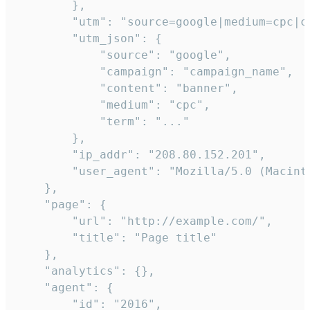
        },

        "utm": "source=google|medium=cpc|c
        "utm_json": {

            "source": "google",

            "campaign": "campaign_name",

            "content": "banner",

            "medium": "cpc",

            "term": "..."

        },

        "ip_addr": "208.80.152.201",

        "user_agent": "Mozilla/5.0 (Macint
    },

    "page": {

        "url": "http://example.com/",

        "title": "Page title"

    },

    "analytics": {},

    "agent": {

        "id": "2016",
