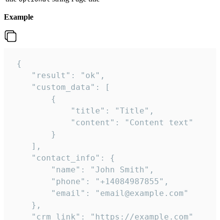
Example
 {

    "result": "ok",

    "custom_data": [

        {

            "title": "Title",

            "content": "Content text"

        }

    ],

    "contact_info": {

        "name": "John Smith",

        "phone": "+14084987855",

        "email": "email@example.com"

    },

    "crm_link": "https://example.com"
