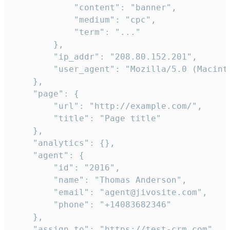
            "content": "banner",

            "medium": "cpc",

            "term": "..."

        },

        "ip_addr": "208.80.152.201",

        "user_agent": "Mozilla/5.0 (Macint
    },

    "page": {

        "url": "http://example.com/",

        "title": "Page title"

    },

    "analytics": {},

    "agent": {

        "id": "2016",

        "name": "Thomas Anderson",

        "email": "agent@jivosite.com",

        "phone": "+14083682346"

    },

    "assign_to": "https://test-crm.com",
