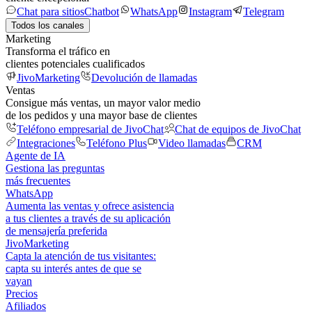
Chat para sitios
Chatbot
WhatsApp
Instagram
Telegram
Todos los canales
Marketing
Transforma el tráfico en
clientes potenciales cualificados
JivoMarketing
Devolución de llamadas
Ventas
Consigue más ventas, un mayor valor medio
de los pedidos y una mayor base de clientes
Teléfono empresarial de JivoChat
Chat de equipos de JivoChat
Integraciones
Teléfono Plus
Video llamadas
CRM
Agente de IA
Gestiona las preguntas
más frecuentes
WhatsApp
Aumenta las ventas y ofrece asistencia
a tus clientes a través de su aplicación
de mensajería preferida
JivoMarketing
Capta la atención de tus visitantes:
capta su interés antes de que se
vayan
Precios
Afiliados