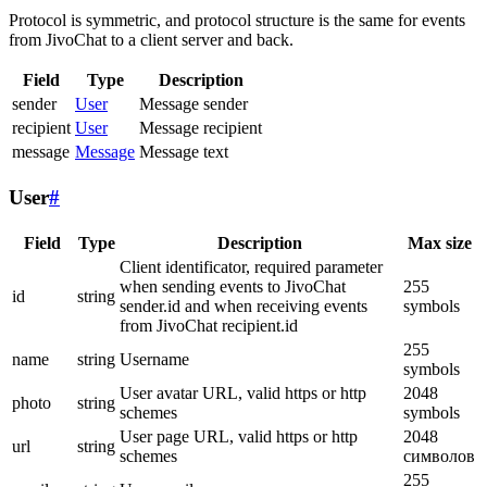
Protocol is symmetric, and protocol structure is the same for events
from JivoChat to a client server and back.
Field
Type
Description
sender
User
Message sender
recipient
User
Message recipient
message
Message
Message text
User
#
Field
Type
Description
Max size
Client identificator, required parameter
when sending events to JivoChat
255
id
string
sender.id and when receiving events
symbols
from JivoChat recipient.id
255
name
string
Username
symbols
User avatar URL, valid https or http
2048
photo
string
schemes
symbols
User page URL, valid https or http
2048
url
string
schemes
символов
255