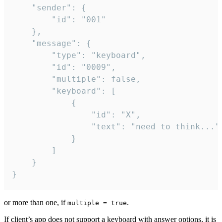
	"sender": {

		"id": "001"

	},

	"message": {

		"type": "keyboard",

		"id": "0009",

		"multiple": false,

		"keyboard": [

			{

				"id": "X",

				"text": "need to think..."

			}

		]

	}

}
or more than one, if
.
multiple = true
If client’s app does not support a keyboard with answer options, it is