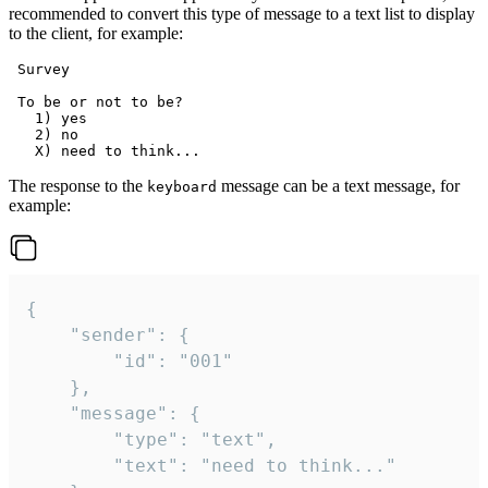
recommended to convert this type of message to a text list to display
to the client, for example:
 Survey

 To be or not to be?

   1) yes

   2) no

The response to the
message can be a text message, for
keyboard
example:
{

	"sender": {

		"id": "001"

	},

	"message": {

		"type": "text",

		"text": "need to think..."
