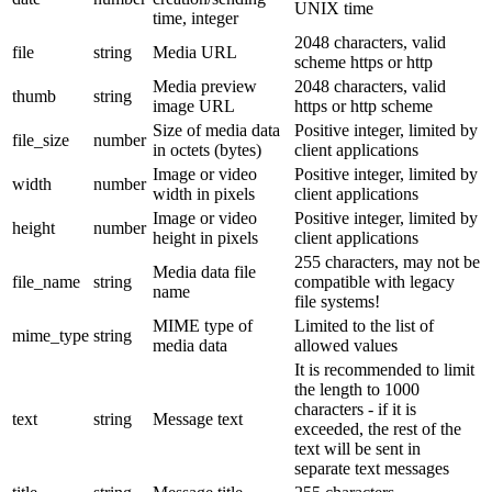
UNIX time
time, integer
2048 characters, valid
file
string
Media URL
scheme https or http
Media preview
2048 characters, valid
thumb
string
image URL
https or http scheme
Size of media data
Positive integer, limited by
file_size
number
in octets (bytes)
client applications
Image or video
Positive integer, limited by
width
number
width in pixels
client applications
Image or video
Positive integer, limited by
height
number
height in pixels
client applications
255 characters, may not be
Media data file
file_name
string
compatible with legacy
name
file systems!
MIME type of
Limited to the list of
mime_type
string
media data
allowed values
It is recommended to limit
the length to 1000
characters - if it is
text
string
Message text
exceeded, the rest of the
text will be sent in
separate text messages