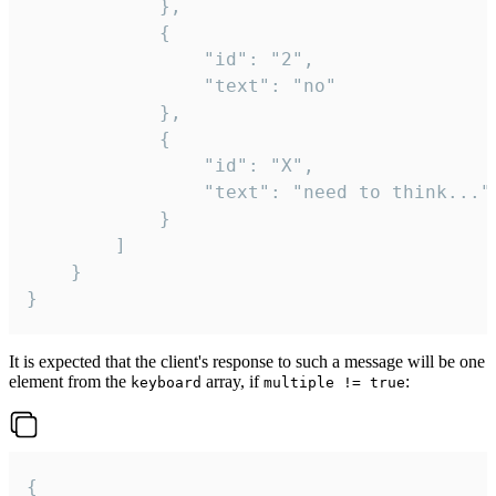
			},

			{

				"id": "2",

				"text": "no"

			},

			{

				"id": "X",

				"text": "need to think..."

			}

		]

	}

}
It is expected that the client's response to such a message will be one
element from the
array, if
:
keyboard
multiple != true
{
