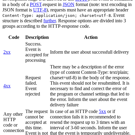
in a body of a
POST
-request in
JSON
format (note: text encoding in
JSON format is
UTF-8
), requests must have an appropriate header
. Event
Content-Type: application/json; charset=utf-8
structure is described
further
. Response options are divided into 3
groups according to the HTTP-response code.
Code
Description
Action
Success.
Event is
2xx
Inform the user about successfull delivery
accepted for
processing
There may be a description of the error
(type of content Content-Type: text/plain;
Request
charset=utf-8) in the body of the response.
failed.
This event should not be resubmitted. It is
4xx
Event
necessary to find and correct the error of
rejected
the program or channel settings that led to
the error. Inform the user about the event
delivery failure
The request
In case of an HTTP code
5xx
or if
Any other
cannot be
connection fails it is recommended to
HTTP
accepted at
resend the request up to 3 times with an
code or
this time.
interval of 3-60 seconds. Inform the user
connection
Event is not
that the event is temporarily undeliverable.