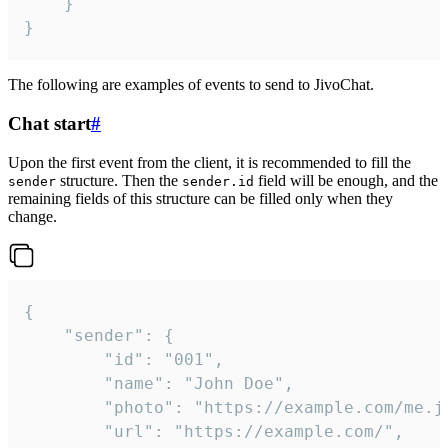
	}

}
The following are examples of events to send to JivoChat.
Chat start
#
Upon the first event from the client, it is recommended to fill the
structure. Then the
field will be enough, and the
sender
sender.id
remaining fields of this structure can be filled only when they
change.
{

	"sender": {

		"id": "001",

		"name": "John Doe",

		"photo": "https://example.com/me.jpg",

		"url": "https://example.com/",
