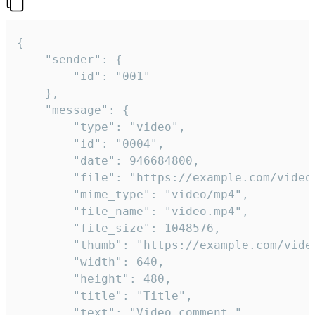
{

	"sender": {

		"id": "001"

	},

	"message": {

		"type": "video",

		"id": "0004",

		"date": 946684800,

		"file": "https://example.com/video.mp4",

		"mime_type": "video/mp4",

		"file_name": "video.mp4",

		"file_size": 1048576,

		"thumb": "https://example.com/video_thumb.png",

		"width": 640,

		"height": 480,

		"title": "Title",

		"text": "Video comment."
