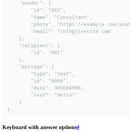
	"sender": {

		"id": "XXX",

		"name": "Consultant",

		"photo": "https://example.com/avatar.png",

		"email": "info@jivosite.com"

	},

	"recipient": {

		"id": "001"

	},

	"message": {

		"type": "text",

		"id": "0000",

		"date": 946684800,

		"text": "Hello!"

	}

}
Keyboard with answer options
#