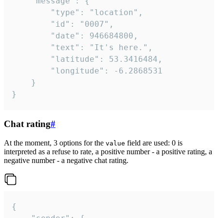
	"message": {

		"type": "location",

		"id": "0007",

		"date": 946684800,

		"text": "It's here.",

		"latitude": 53.3416484,

		"longitude": -6.2868531

	}

}
Chat rating
#
At the moment, 3 options for the
field are used: 0 is
value
interpreted as a refuse to rate, a positive number - a positive rating, a
negative number - a negative chat rating.
{
