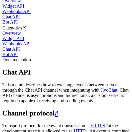
Overview
Widget API
Webhooks API
Chat API
Bot API
Categorías
Overview
Widget API
Webhooks API
Chat API
Bot API
Documentation
Chat API
This memo describes how to exchange events between servers
through the Chat API channel when integrating with
JivoChat
. Chat
API channel is asynchronous and bidirectional, a custom server is
required capable of receiving and sending events.
Channel protocol
#
Transport protocol for the event transmission is
HTTPS
(at the
development stage it is allowed to use
HTTP
). An event is contained