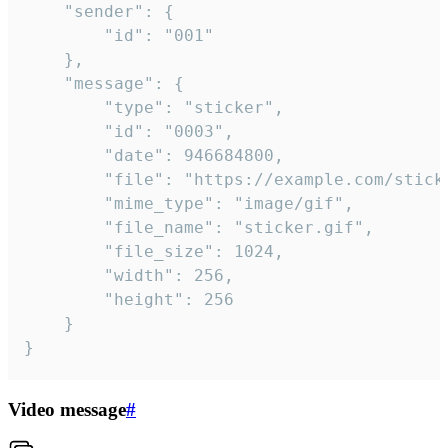
	"sender": {

		"id": "001"

	},

	"message": {

		"type": "sticker",

		"id": "0003",

		"date": 946684800,

		"file": "https://example.com/sticker.gif",

		"mime_type": "image/gif",

		"file_name": "sticker.gif",

		"file_size": 1024,

		"width": 256,

		"height": 256

	}

}
Video message
#