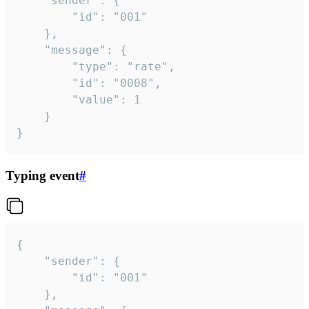
	"sender": {

		"id": "001"

	},

	"message": {

		"type": "rate",

		"id": "0008",

		"value": 1

	}

}
Typing event
#
{

	"sender": {

		"id": "001"

	},
