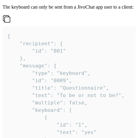
The keyboard can only be sent from a JivoChat app user to a client:
{

	"recipient": {

		"id": "001"

	},

	"message": {

		"type": "keyboard",

		"id": "0009",

		"title": "Questionnaire",

		"text": "To be or not to be?",

		"multiple": false,

		"keyboard": [

			{

				"id": "1",

				"text": "yes"
