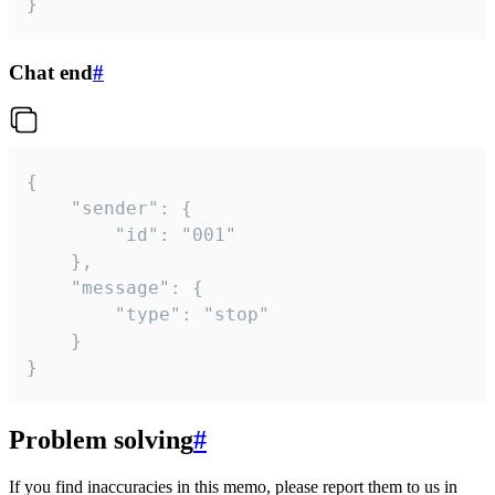
}
Chat end
#
{

	"sender": {

		"id": "001"

	},

	"message": {

		"type": "stop"

	}

}
Problem solving
#
If you find inaccuracies in this memo, please report them to us in