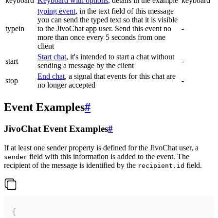
keyboard
Keyboard with options
, details in the example
keyboard
typing event
, in the text field of this message
you can send the typed text so that it is visible
typein
to the JivoChat app user. Send this event no
-
more than once every 5 seconds from one
client
Start chat
, it's intended to start a chat without
start
-
sending a message by the client
End chat
, a signal that events for this chat are
stop
-
no longer accepted
Event Examples
#
JivoChat Event Examples
#
If at least one sender property is defined for the JivoChat user, a
field with this information is added to the event. The
sender
recipient of the message is identified by the
field.
recipient.id
{
