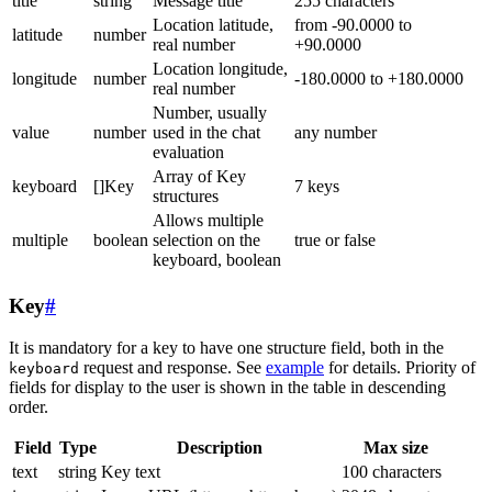
title
string
Message title
255 characters
Location latitude,
from -90.0000 to
latitude
number
real number
+90.0000
Location longitude,
longitude
number
-180.0000 to +180.0000
real number
Number, usually
value
number
used in the chat
any number
evaluation
Array of Key
keyboard
[]Key
7 keys
structures
Allows multiple
multiple
boolean
selection on the
true or false
keyboard, boolean
Key
#
It is mandatory for a key to have one structure field, both in the
request and response. See
example
for details. Priority of
keyboard
fields for display to the user is shown in the table in descending
order.
Field
Type
Description
Max size
text
string
Key text
100 characters