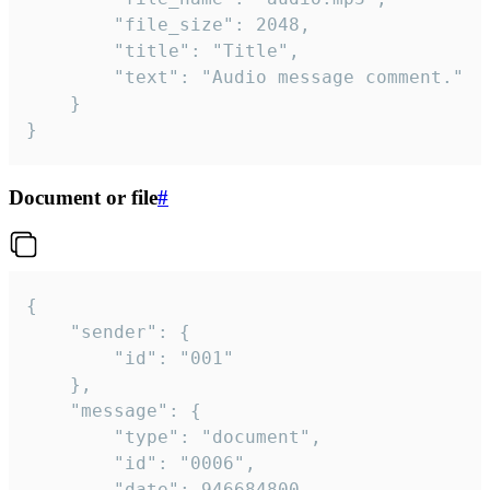
		"file_size": 2048,

		"title": "Title",

		"text": "Audio message comment."

	}

}
Document or file
#
{

	"sender": {

		"id": "001"

	},

	"message": {

		"type": "document",

		"id": "0006",

		"date": 946684800,
