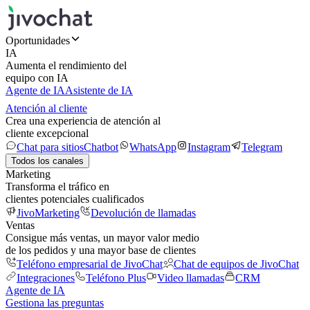
Oportunidades
IA
Aumenta el rendimiento del
equipo con IA
Agente de IA
Asistente de IA
Atención al cliente
Crea una experiencia de atención al
cliente excepcional
Chat para sitios
Chatbot
WhatsApp
Instagram
Telegram
Todos los canales
Marketing
Transforma el tráfico en
clientes potenciales cualificados
JivoMarketing
Devolución de llamadas
Ventas
Consigue más ventas, un mayor valor medio
de los pedidos y una mayor base de clientes
Teléfono empresarial de JivoChat
Chat de equipos de JivoChat
Integraciones
Teléfono Plus
Video llamadas
CRM
Agente de IA
Gestiona las preguntas