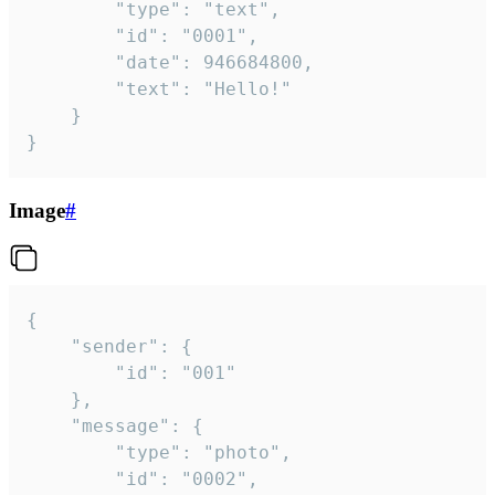
		"type": "text",

		"id": "0001",

		"date": 946684800,

		"text": "Hello!"

	}

}
Image
#
{

	"sender": {

		"id": "001"

	},

	"message": {

		"type": "photo",

		"id": "0002",
