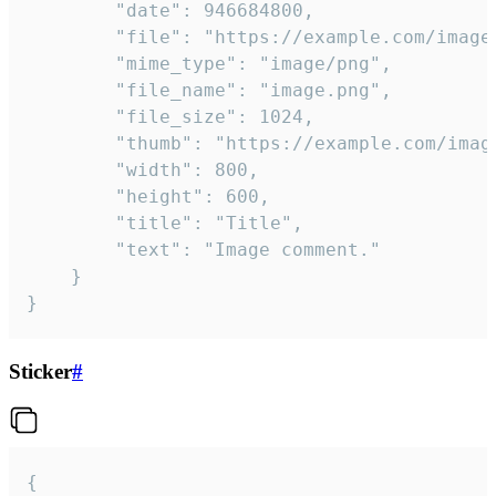
		"date": 946684800,

		"file": "https://example.com/image.png",

		"mime_type": "image/png",

		"file_name": "image.png",

		"file_size": 1024,

		"thumb": "https://example.com/image_thumb.png",

		"width": 800,

		"height": 600,

		"title": "Title",

		"text": "Image comment."

	}

}
Sticker
#
{
