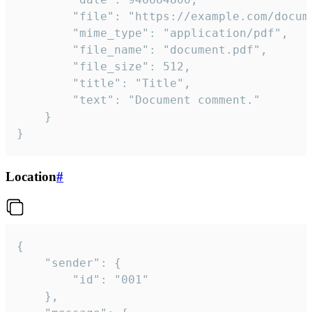
		"file": "https://example.com/document.pdf",

		"mime_type": "application/pdf",

		"file_name": "document.pdf",

		"file_size": 512,

		"title": "Title",

		"text": "Document comment."

	}

}
Location
#
{

	"sender": {

		"id": "001"

	},
