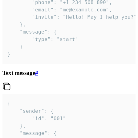
		"phone": "+1 234 568 890",

		"email": "me@example.com",

		"invite": "Hello! May I help you?"

	},

	"message": {

		"type": "start"

	}

}
Text message
#
{

	"sender": {

		"id": "001"

	},

	"message": {
