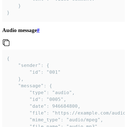
	}

}
Audio message
#
{

	"sender": {

		"id": "001"

	},

	"message": {

		"type": "audio",

		"id": "0005",

		"date": 946684800,

		"file": "https://example.com/audio.mp3",

		"mime_type": "audio/mpeg",

		"file_name": "audio.mp3",
