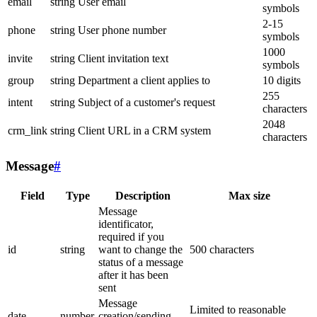
email
string
User email
symbols
2-15
phone
string
User phone number
symbols
1000
invite
string
Client invitation text
symbols
group
string
Department a client applies to
10 digits
255
intent
string
Subject of a customer's request
characters
2048
crm_link
string
Client URL in a CRM system
characters
Message
#
Field
Type
Description
Max size
Message
identificator,
required if you
id
string
want to change the
500 characters
status of a message
after it has been
sent
Message
Limited to reasonable
date
number
creation/sending