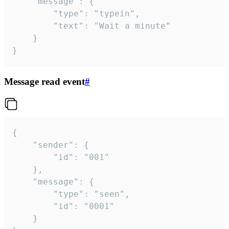
	"message": {

		"type": "typein",

		"text": "Wait a minute"

	}

}
Message read event
#
{

	"sender": {

		"id": "001"

	},

	"message": {

		"type": "seen",

		"id": "0001"

	}
