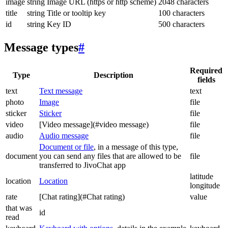
image
string
Image URL (https or http scheme)
2048 characters
title
string
Title or tooltip key
100 characters
id
string
Key ID
500 characters
Message types
#
Required
Type
Description
fields
text
Text message
text
photo
Image
file
sticker
Sticker
file
video
[Video message](#video message)
file
audio
Audio message
file
Document or file
, in a message of this type,
document
you can send any files that are allowed to be
file
transferred to JivoChat app
latitude
location
Location
longitude
rate
[Chat rating](#Chat rating)
value
that was
id
read