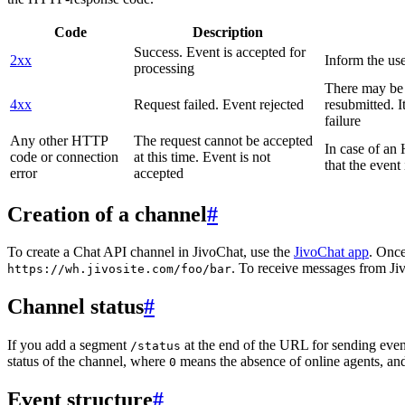
Code
Description
Success. Event is accepted for
2xx
Inform the use
processing
There may be a
4xx
Request failed. Event rejected
resubmitted. I
failure
Any other HTTP
The request cannot be accepted
In case of a
code or connection
at this time. Event is not
that the event
error
accepted
Creation of a channel
#
To create a Chat API channel in JivoChat, use the
JivoChat app
. Once
. To receive messages from Jiv
https://wh.jivosite.com/foo/bar
Channel status
#
If you add a segment
at the end of the URL for sending even
/status
status of the channel, where
means the absence of online agents, a
0
Event structure
#