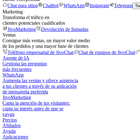
Chat para sitios
Chatbot
WhatsApp
Instagram
Telegram
To
Marketing
Transforma el tráfico en
clientes potenciales cualificados
JivoMarketing
Devolución de llamadas
Ventas
Consigue más ventas, un mayor valor medio
de los pedidos y una mayor base de clientes
Teléfono empresarial de JivoChat
Chat de equipos de JivoChat
Agente de IA
Gestiona las preguntas
más frecuentes
WhatsApp
Aumenta las ventas y ofrece asistencia
a tus clientes a través de su aplicación
de mensajería preferida
JivoMarketing
Capta la atención de tus visitantes:
capta su interés antes de que se
vayan
Precios
Afiliados
Ayuda
Aplicaciones