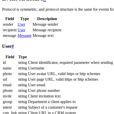
Protocol is symmetric, and protocol structure is the same for events fr
Field
Type
Description
sender
User
Message sender
recipient
User
Message recipient
message
Message
Message text
User
#
Field
Type
id
string
Client identificator, required parameter when sending
name
string
Username
photo
string
User avatar URL, valid https or http schemes
url
string
User page URL, valid https or http schemes
email
string
User email
phone
string
User phone number
invite
string
Client invitation text
group
string
Department a client applies to
intent
string
Subject of a customer's request
crm_link
string
Client URL in a CRM system