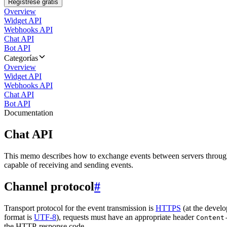
Regístrese gratis
Overview
Widget API
Webhooks API
Chat API
Bot API
Categorías
Overview
Widget API
Webhooks API
Chat API
Bot API
Documentation
Chat API
This memo describes how to exchange events between servers throug
capable of receiving and sending events.
Channel protocol
#
Transport protocol for the event transmission is
HTTPS
(at the develo
format is
UTF-8
), requests must have an appropriate header
Content
the HTTP-response code.