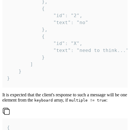
			},

			{

				"id": "2",

				"text": "no"

			},

			{

				"id": "X",

				"text": "need to think..."

			}

		]

	}

}
It is expected that the client's response to such a message will be one
element from the
array, if
:
keyboard
multiple != true
{
