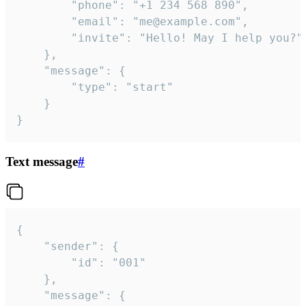
		"phone": "+1 234 568 890",

		"email": "me@example.com",

		"invite": "Hello! May I help you?"

	},

	"message": {

		"type": "start"

	}

}
Text message
#
{

	"sender": {

		"id": "001"

	},

	"message": {
