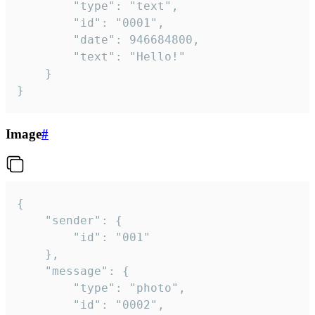
		"type": "text",

		"id": "0001",

		"date": 946684800,

		"text": "Hello!"

	}

}
Image
#
{

	"sender": {

		"id": "001"

	},

	"message": {

		"type": "photo",

		"id": "0002",
