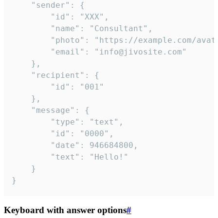
	"sender": {

		"id": "XXX",

		"name": "Consultant",

		"photo": "https://example.com/avatar.png",

		"email": "info@jivosite.com"

	},

	"recipient": {

		"id": "001"

	},

	"message": {

		"type": "text",

		"id": "0000",

		"date": 946684800,

		"text": "Hello!"

	}

}
Keyboard with answer options
#