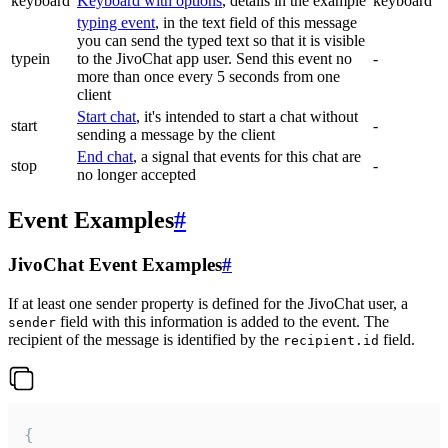
keyboard
Keyboard with options
, details in the example
keyboard
typing event
, in the text field of this message
you can send the typed text so that it is visible
typein
to the JivoChat app user. Send this event no
-
more than once every 5 seconds from one
client
Start chat
, it's intended to start a chat without
start
-
sending a message by the client
End chat
, a signal that events for this chat are
stop
-
no longer accepted
Event Examples
#
JivoChat Event Examples
#
If at least one sender property is defined for the JivoChat user, a
field with this information is added to the event. The
sender
recipient of the message is identified by the
field.
recipient.id
{
