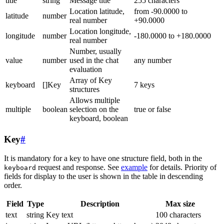
title
string
Message title
255 characters
Location latitude,
from -90.0000 to
latitude
number
real number
+90.0000
Location longitude,
longitude
number
-180.0000 to +180.0000
real number
Number, usually
value
number
used in the chat
any number
evaluation
Array of Key
keyboard
[]Key
7 keys
structures
Allows multiple
multiple
boolean
selection on the
true or false
keyboard, boolean
Key
#
It is mandatory for a key to have one structure field, both in the
request and response. See
example
for details. Priority of
keyboard
fields for display to the user is shown in the table in descending
order.
Field
Type
Description
Max size
text
string
Key text
100 characters