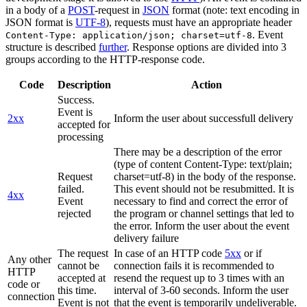
in a body of a
POST
-request in
JSON
format (note: text encoding in
JSON format is
UTF-8
), requests must have an appropriate header
. Event
Content-Type: application/json; charset=utf-8
structure is described
further
. Response options are divided into 3
groups according to the HTTP-response code.
Code
Description
Action
Success.
Event is
2xx
Inform the user about successfull delivery
accepted for
processing
There may be a description of the error
(type of content Content-Type: text/plain;
Request
charset=utf-8) in the body of the response.
failed.
This event should not be resubmitted. It is
4xx
Event
necessary to find and correct the error of
rejected
the program or channel settings that led to
the error. Inform the user about the event
delivery failure
The request
In case of an HTTP code
5xx
or if
Any other
cannot be
connection fails it is recommended to
HTTP
accepted at
resend the request up to 3 times with an
code or
this time.
interval of 3-60 seconds. Inform the user
connection
Event is not
that the event is temporarily undeliverable.