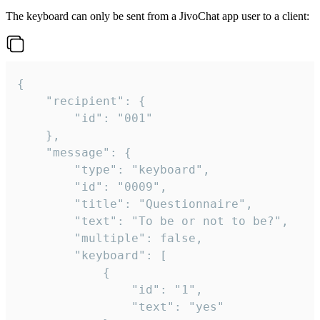
The keyboard can only be sent from a JivoChat app user to a client:
{

	"recipient": {

		"id": "001"

	},

	"message": {

		"type": "keyboard",

		"id": "0009",

		"title": "Questionnaire",

		"text": "To be or not to be?",

		"multiple": false,

		"keyboard": [

			{

				"id": "1",

				"text": "yes"
