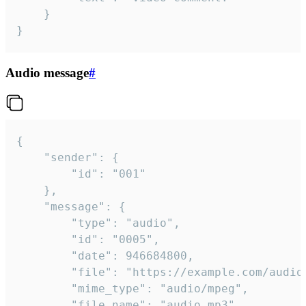
	}

}
Audio message
#
{

	"sender": {

		"id": "001"

	},

	"message": {

		"type": "audio",

		"id": "0005",

		"date": 946684800,

		"file": "https://example.com/audio.mp3",

		"mime_type": "audio/mpeg",

		"file_name": "audio.mp3",
