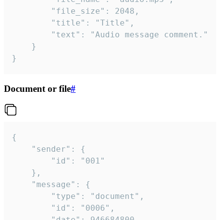
		"file_size": 2048,

		"title": "Title",

		"text": "Audio message comment."

	}

}
Document or file
#
{

	"sender": {

		"id": "001"

	},

	"message": {

		"type": "document",

		"id": "0006",

		"date": 946684800,
