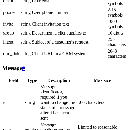
email
string
User email
symbols
2-15
phone
string
User phone number
symbols
1000
invite
string
Client invitation text
symbols
group
string
Department a client applies to
10 digits
255
intent
string
Subject of a customer's request
characters
2048
crm_link
string
Client URL in a CRM system
characters
Message
#
Field
Type
Description
Max size
Message
identificator,
required if you
id
string
want to change the
500 characters
status of a message
after it has been
sent
Message
Limited to reasonable
date
number
creation/sending