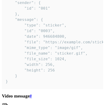
	"sender": {

		"id": "001"

	},

	"message": {

		"type": "sticker",

		"id": "0003",

		"date": 946684800,

		"file": "https://example.com/sticker.gif",

		"mime_type": "image/gif",

		"file_name": "sticker.gif",

		"file_size": 1024,

		"width": 256,

		"height": 256

	}

}
Video message
#