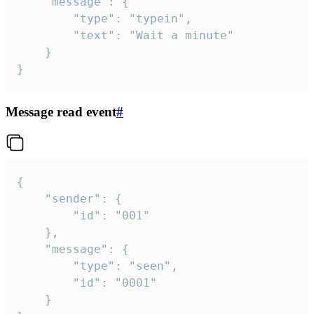
	"message": {

		"type": "typein",

		"text": "Wait a minute"

	}

}
Message read event
#
{

	"sender": {

		"id": "001"

	},

	"message": {

		"type": "seen",

		"id": "0001"

	}
