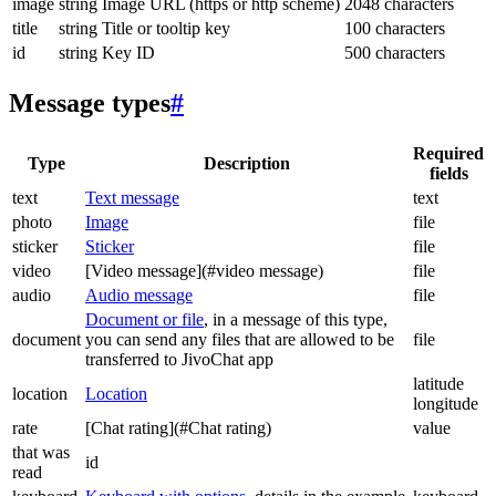
image
string
Image URL (https or http scheme)
2048 characters
title
string
Title or tooltip key
100 characters
id
string
Key ID
500 characters
Message types
#
Required
Type
Description
fields
text
Text message
text
photo
Image
file
sticker
Sticker
file
video
[Video message](#video message)
file
audio
Audio message
file
Document or file
, in a message of this type,
document
you can send any files that are allowed to be
file
transferred to JivoChat app
latitude
location
Location
longitude
rate
[Chat rating](#Chat rating)
value
that was
id
read