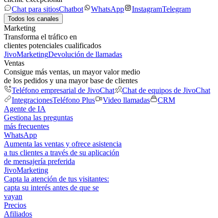
Chat para sitios
Chatbot
WhatsApp
Instagram
Telegram
Todos los canales
Marketing
Transforma el tráfico en
clientes potenciales cualificados
JivoMarketing
Devolución de llamadas
Ventas
Consigue más ventas, un mayor valor medio
de los pedidos y una mayor base de clientes
Teléfono empresarial de JivoChat
Chat de equipos de JivoChat
Integraciones
Teléfono Plus
Video llamadas
CRM
Agente de IA
Gestiona las preguntas
más frecuentes
WhatsApp
Aumenta las ventas y ofrece asistencia
a tus clientes a través de su aplicación
de mensajería preferida
JivoMarketing
Capta la atención de tus visitantes:
capta su interés antes de que se
vayan
Precios
Afiliados