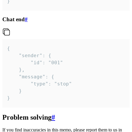
}
Chat end
#
{

	"sender": {

		"id": "001"

	},

	"message": {

		"type": "stop"

	}

}
Problem solving
#
If you find inaccuracies in this memo, please report them to us in