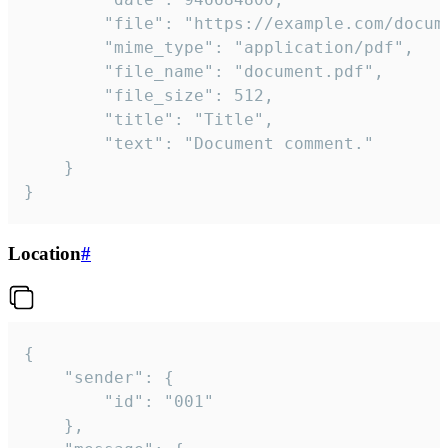
		"file": "https://example.com/document.pdf",

		"mime_type": "application/pdf",

		"file_name": "document.pdf",

		"file_size": 512,

		"title": "Title",

		"text": "Document comment."

	}

}
Location
#
{

	"sender": {

		"id": "001"

	},
