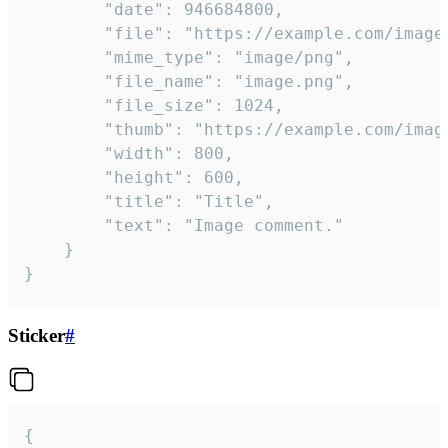
		"date": 946684800,

		"file": "https://example.com/image.png",

		"mime_type": "image/png",

		"file_name": "image.png",

		"file_size": 1024,

		"thumb": "https://example.com/image_thumb.png",

		"width": 800,

		"height": 600,

		"title": "Title",

		"text": "Image comment."

	}

}
Sticker
#
{
