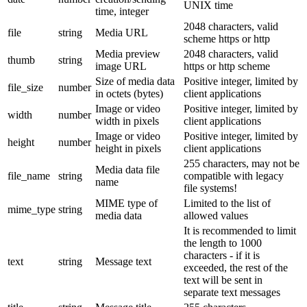
UNIX time
time, integer
2048 characters, valid
file
string
Media URL
scheme https or http
Media preview
2048 characters, valid
thumb
string
image URL
https or http scheme
Size of media data
Positive integer, limited by
file_size
number
in octets (bytes)
client applications
Image or video
Positive integer, limited by
width
number
width in pixels
client applications
Image or video
Positive integer, limited by
height
number
height in pixels
client applications
255 characters, may not be
Media data file
file_name
string
compatible with legacy
name
file systems!
MIME type of
Limited to the list of
mime_type
string
media data
allowed values
It is recommended to limit
the length to 1000
characters - if it is
text
string
Message text
exceeded, the rest of the
text will be sent in
separate text messages