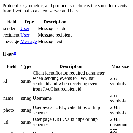
Protocol is symmetric, and protocol structure is the same for events
from JivoChat to a client server and back.
Field
Type
Description
sender
User
Message sender
recipient
User
Message recipient
message
Message
Message text
User
#
Field
Type
Description
Max size
Client identificator, required parameter
when sending events to JivoChat
255
id
string
sender.id and when receiving events
symbols
from JivoChat recipient.id
255
name
string
Username
symbols
User avatar URL, valid https or http
2048
photo
string
schemes
symbols
User page URL, valid https or http
2048
url
string
schemes
символов
255