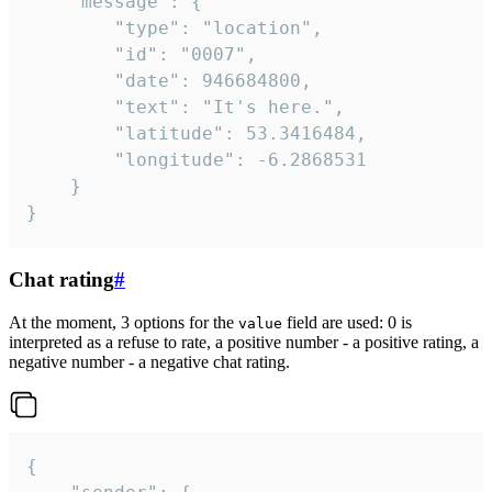
	"message": {

		"type": "location",

		"id": "0007",

		"date": 946684800,

		"text": "It's here.",

		"latitude": 53.3416484,

		"longitude": -6.2868531

	}

}
Chat rating
#
At the moment, 3 options for the
field are used: 0 is
value
interpreted as a refuse to rate, a positive number - a positive rating, a
negative number - a negative chat rating.
{
