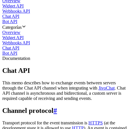
Overview
Widget API
Webhooks API
Chat API
Bot API
Categorías
Overview
Widget API
Webhooks API
Chat API
Bot API
Documentation
Chat API
This memo describes how to exchange events between servers
through the Chat API channel when integrating with
JivoChat
. Chat
API channel is asynchronous and bidirectional, a custom server is
required capable of receiving and sending events.
Channel protocol
#
Transport protocol for the event transmission is
HTTPS
(at the
development stage it is allowed to use
HTTP
). An event is contained