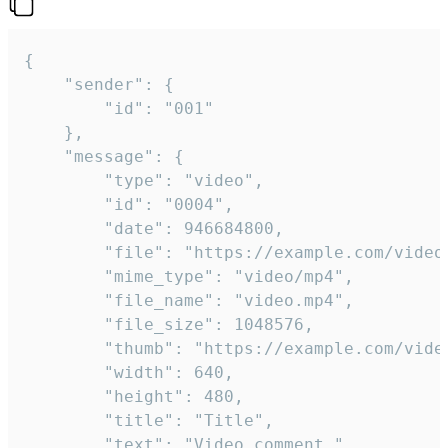
{

	"sender": {

		"id": "001"

	},

	"message": {

		"type": "video",

		"id": "0004",

		"date": 946684800,

		"file": "https://example.com/video.mp4",

		"mime_type": "video/mp4",

		"file_name": "video.mp4",

		"file_size": 1048576,

		"thumb": "https://example.com/video_thumb.png",

		"width": 640,

		"height": 480,

		"title": "Title",

		"text": "Video comment."
