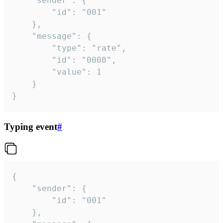
	"sender": {

		"id": "001"

	},

	"message": {

		"type": "rate",

		"id": "0008",

		"value": 1

	}

}
Typing event
#
{

	"sender": {

		"id": "001"

	},
