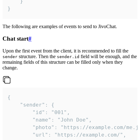
	}

}
The following are examples of events to send to JivoChat.
Chat start
#
Upon the first event from the client, it is recommended to fill the
structure. Then the
field will be enough, and the
sender
sender.id
remaining fields of this structure can be filled only when they
change.
{

	"sender": {

		"id": "001",

		"name": "John Doe",

		"photo": "https://example.com/me.jpg",

		"url": "https://example.com/",
