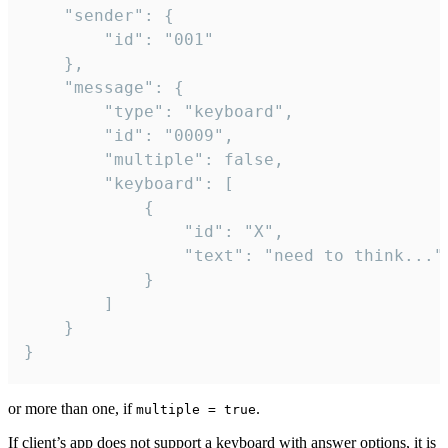
	"sender": {

		"id": "001"

	},

	"message": {

		"type": "keyboard",

		"id": "0009",

		"multiple": false,

		"keyboard": [

			{

				"id": "X",

				"text": "need to think..."

			}

		]

	}

}
or more than one, if
.
multiple = true
If client’s app does not support a keyboard with answer options, it is