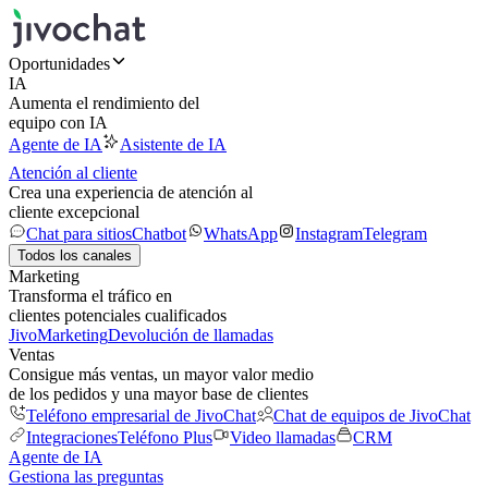
Oportunidades
IA
Aumenta el rendimiento del
equipo con IA
Agente de IA
Asistente de IA
Atención al cliente
Crea una experiencia de atención al
cliente excepcional
Chat para sitios
Chatbot
WhatsApp
Instagram
Telegram
Todos los canales
Marketing
Transforma el tráfico en
clientes potenciales cualificados
JivoMarketing
Devolución de llamadas
Ventas
Consigue más ventas, un mayor valor medio
de los pedidos y una mayor base de clientes
Teléfono empresarial de JivoChat
Chat de equipos de JivoChat
Integraciones
Teléfono Plus
Video llamadas
CRM
Agente de IA
Gestiona las preguntas