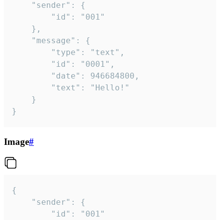
	"sender": {

		"id": "001"

	},

	"message": {

		"type": "text",

		"id": "0001",

		"date": 946684800,

		"text": "Hello!"

	}

}
Image
#
{

	"sender": {

		"id": "001"
