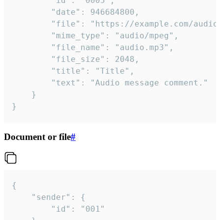
		"id": "0005",

		"date": 946684800,

		"file": "https://example.com/audio.mp3",

		"mime_type": "audio/mpeg",

		"file_name": "audio.mp3",

		"file_size": 2048,

		"title": "Title",

		"text": "Audio message comment."

	}

}
Document or file
#
{

	"sender": {

		"id": "001"
