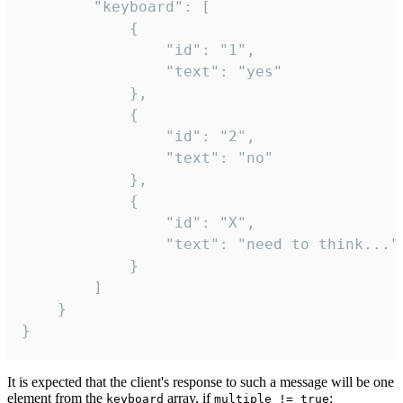
		"keyboard": [

			{

				"id": "1",

				"text": "yes"

			},

			{

				"id": "2",

				"text": "no"

			},

			{

				"id": "X",

				"text": "need to think..."

			}

		]

	}

}
It is expected that the client's response to such a message will be one
element from the
array, if
:
keyboard
multiple != true