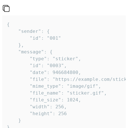
{

	"sender": {

		"id": "001"

	},

	"message": {

		"type": "sticker",

		"id": "0003",

		"date": 946684800,

		"file": "https://example.com/sticker.gif",

		"mime_type": "image/gif",

		"file_name": "sticker.gif",

		"file_size": 1024,

		"width": 256,

		"height": 256

	}

}