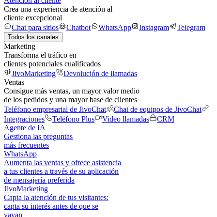
Atención al cliente
Crea una experiencia de atención al
cliente excepcional
Chat para sitios
Chatbot
WhatsApp
Instagram
Telegram
Todos los canales
Marketing
Transforma el tráfico en
clientes potenciales cualificados
JivoMarketing
Devolución de llamadas
Ventas
Consigue más ventas, un mayor valor medio
de los pedidos y una mayor base de clientes
Teléfono empresarial de JivoChat
Chat de equipos de JivoChat
Integraciones
Teléfono Plus
Video llamadas
CRM
Agente de IA
Gestiona las preguntas
más frecuentes
WhatsApp
Aumenta las ventas y ofrece asistencia
a tus clientes a través de su aplicación
de mensajería preferida
JivoMarketing
Capta la atención de tus visitantes:
capta su interés antes de que se
vayan