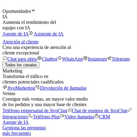
Oportunidades
IA
Aumenta el rendimiento del
equipo con IA
Agente de IA
Asistente de IA
Atención al cliente
Crea una experiencia de atención al
cliente excepcional
Chat para sitios
Chatbot
WhatsApp
Instagram
Telegram
Todos los canales
Marketing
Transforma el tráfico en
clientes potenciales cualificados
JivoMarketing
Devolución de llamadas
Ventas
Consigue más ventas, un mayor valor medio
de los pedidos y una mayor base de clientes
Teléfono empresarial de JivoChat
Chat de equipos de JivoChat
Integraciones
Teléfono Plus
Video llamadas
CRM
Agente de IA
Gestiona las preguntas
más frecuentes