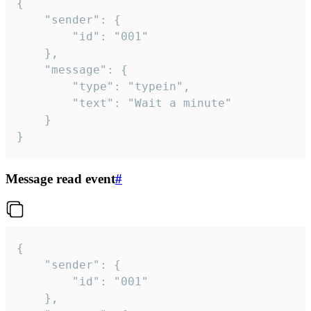
{

	"sender": {

		"id": "001"

	},

	"message": {

		"type": "typein",

		"text": "Wait a minute"

	}

}
Message read event
#
{

	"sender": {

		"id": "001"

	},
