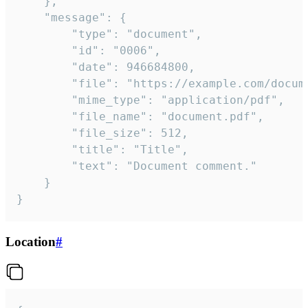
	},

	"message": {

		"type": "document",

		"id": "0006",

		"date": 946684800,

		"file": "https://example.com/document.pdf",

		"mime_type": "application/pdf",

		"file_name": "document.pdf",

		"file_size": 512,

		"title": "Title",

		"text": "Document comment."

	}

}
Location
#