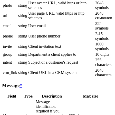
User avatar URL, valid https or http
2048
photo
string
schemes
symbols
User page URL, valid https or http
2048
url
string
schemes
символов
255
email
string
User email
symbols
2-15
phone
string
User phone number
symbols
1000
invite
string
Client invitation text
symbols
group
string
Department a client applies to
10 digits
255
intent
string
Subject of a customer's request
characters
2048
crm_link
string
Client URL in a CRM system
characters
Message
#
Field
Type
Description
Max size
Message
identificator,
required if you