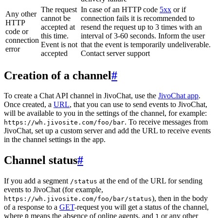
The request
In case of an HTTP code
5xx
or if
Any other
cannot be
connection fails it is recommended to
HTTP
accepted at
resend the request up to 3 times with an
code or
this time.
interval of 3-60 seconds. Inform the user
connection
Event is not
that the event is temporarily undeliverable.
error
accepted
Contact server support
Creation of a channel
#
To create a Chat API channel in JivoChat, use the
JivoChat app
.
Once created, a
URL
, that you can use to send events to JivoChat,
will be available to you in the settings of the channel, for example:
. To receive messages from
https://wh.jivosite.com/foo/bar
JivoChat, set up a custom server and add the URL to receive events
in the channel settings in the app.
Channel status
#
If you add a segment
at the end of the URL for sending
/status
events to JivoChat (for example,
), then in the body
https://wh.jivosite.com/foo/bar/status
of a response to a
GET
-request you will get a status of the channel,
where
means the absence of online agents, and
or any other
0
1