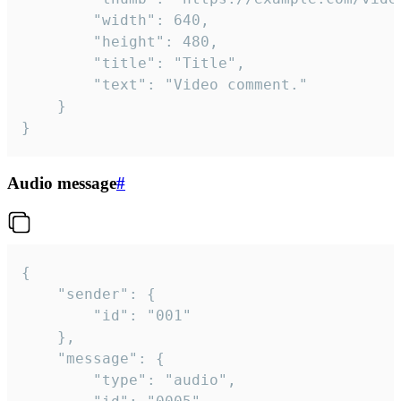
		"width": 640,

		"height": 480,

		"title": "Title",

		"text": "Video comment."

	}

}
Audio message
#
{

	"sender": {

		"id": "001"

	},

	"message": {

		"type": "audio",
