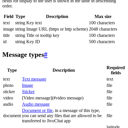
fields for display to the user is shown in the table in descending
order.
Field
Type
Description
Max size
text
string
Key text
100 characters
image
string
Image URL (https or http scheme)
2048 characters
title
string
Title or tooltip key
100 characters
id
string
Key ID
500 characters
Message types
#
Required
Type
Description
fields
text
Text message
text
photo
Image
file
sticker
Sticker
file
video
[Video message](#video message)
file
audio
Audio message
file
Document or file
, in a message of this type,
document
you can send any files that are allowed to be
file
transferred to JivoChat app
latitude