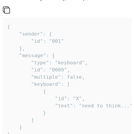
{

	"sender": {

		"id": "001"

	},

	"message": {

		"type": "keyboard",

		"id": "0009",

		"multiple": false,

		"keyboard": [

			{

				"id": "X",

				"text": "need to think..."

			}

		]

	}
