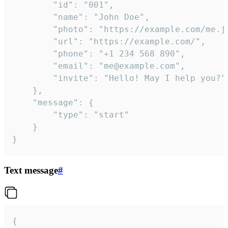
		"id": "001",

		"name": "John Doe",

		"photo": "https://example.com/me.jpg",

		"url": "https://example.com/",

		"phone": "+1 234 568 890",

		"email": "me@example.com",

		"invite": "Hello! May I help you?"

	},

	"message": {

		"type": "start"

	}

}
Text message
#
{
