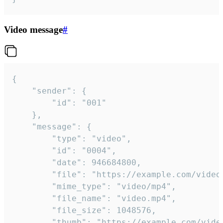
Video message
#
{

	"sender": {

		"id": "001"

	},

	"message": {

		"type": "video",

		"id": "0004",

		"date": 946684800,

		"file": "https://example.com/video.mp4",

		"mime_type": "video/mp4",

		"file_name": "video.mp4",

		"file_size": 1048576,

		"thumb": "https://example.com/video_thumb.png",
