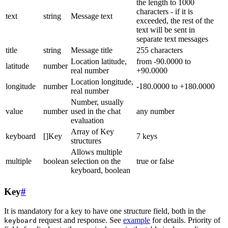
the length to 1000
characters - if it is
text
string
Message text
exceeded, the rest of the
text will be sent in
separate text messages
title
string
Message title
255 characters
Location latitude,
from -90.0000 to
latitude
number
real number
+90.0000
Location longitude,
longitude
number
-180.0000 to +180.0000
real number
Number, usually
value
number
used in the chat
any number
evaluation
Array of Key
keyboard
[]Key
7 keys
structures
Allows multiple
multiple
boolean
selection on the
true or false
keyboard, boolean
Key
#
It is mandatory for a key to have one structure field, both in the
request and response. See
example
for details. Priority of
keyboard