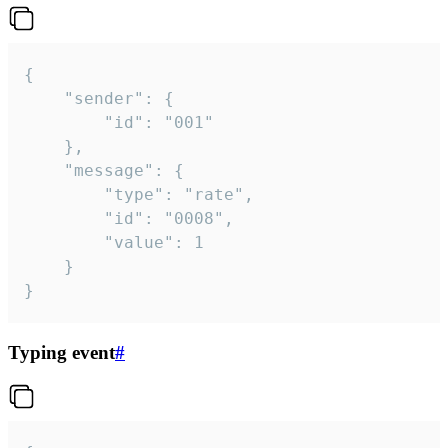
{

	"sender": {

		"id": "001"

	},

	"message": {

		"type": "rate",

		"id": "0008",

		"value": 1

	}

}
Typing event
#