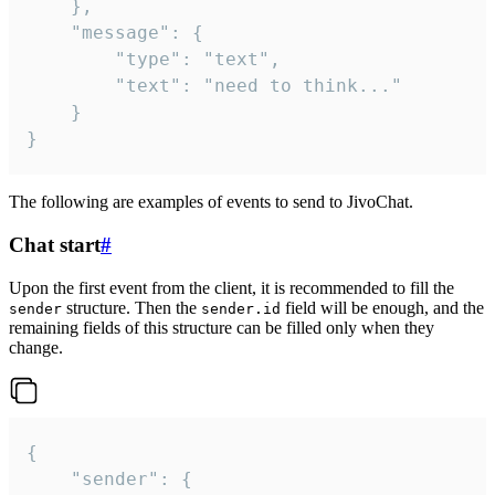
	},

	"message": {

		"type": "text",

		"text": "need to think..."

	}

}
The following are examples of events to send to JivoChat.
Chat start
#
Upon the first event from the client, it is recommended to fill the
structure. Then the
field will be enough, and the
sender
sender.id
remaining fields of this structure can be filled only when they
change.
{

	"sender": {
