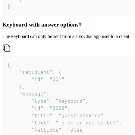
}
Keyboard with answer options
#
The keyboard can only be sent from a JivoChat app user to a client:
{

	"recipient": {

		"id": "001"

	},

	"message": {

		"type": "keyboard",

		"id": "0009",

		"title": "Questionnaire",

		"text": "To be or not to be?",

		"multiple": false,
