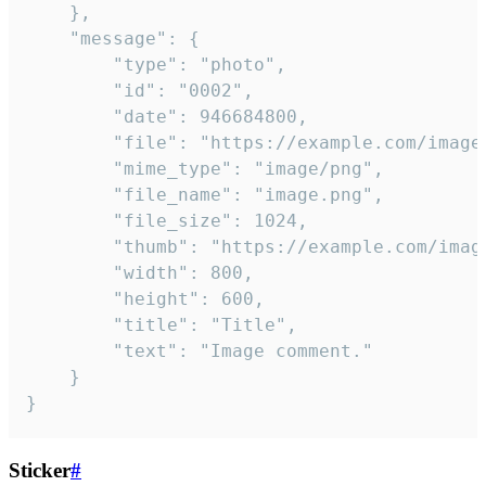
	},

	"message": {

		"type": "photo",

		"id": "0002",

		"date": 946684800,

		"file": "https://example.com/image.png",

		"mime_type": "image/png",

		"file_name": "image.png",

		"file_size": 1024,

		"thumb": "https://example.com/image_thumb.png",

		"width": 800,

		"height": 600,

		"title": "Title",

		"text": "Image comment."

	}

}
Sticker
#