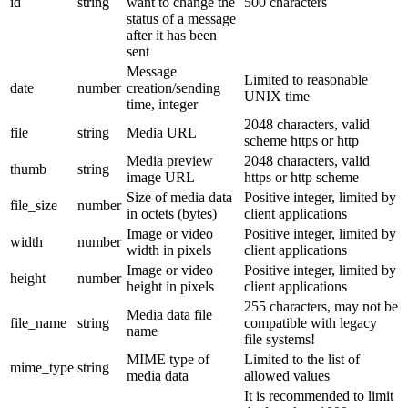
id
string
want to change the
500 characters
status of a message
after it has been
sent
Message
Limited to reasonable
date
number
creation/sending
UNIX time
time, integer
2048 characters, valid
file
string
Media URL
scheme https or http
Media preview
2048 characters, valid
thumb
string
image URL
https or http scheme
Size of media data
Positive integer, limited by
file_size
number
in octets (bytes)
client applications
Image or video
Positive integer, limited by
width
number
width in pixels
client applications
Image or video
Positive integer, limited by
height
number
height in pixels
client applications
255 characters, may not be
Media data file
file_name
string
compatible with legacy
name
file systems!
MIME type of
Limited to the list of
mime_type
string
media data
allowed values
It is recommended to limit