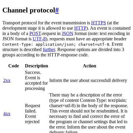
Channel protocol
#
Transport protocol for the event transmission is
HTTPS
(at the
development stage it is allowed to use
HTTP
). An event is contained
in a body of a
POST
-request in
JSON
format (note: text encoding in
JSON format is
UTF-8
), requests must have an appropriate header
. Event
Content-Type: application/json; charset=utf-8
structure is described
further
. Response options are divided into 3
groups according to the HTTP-response code.
Code
Description
Action
Success.
Event is
2xx
Inform the user about successfull delivery
accepted for
processing
There may be a description of the error
(type of content Content-Type: text/plain;
Request
charset=utf-8) in the body of the response.
failed.
This event should not be resubmitted. It is
4xx
Event
necessary to find and correct the error of
rejected
the program or channel settings that led to
the error. Inform the user about the event
delivery failure