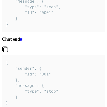
	"message": {

		"type": "seen",

		"id": "0001"

	}

}
Chat end
#
{

	"sender": {

		"id": "001"

	},

	"message": {

		"type": "stop"

	}

}