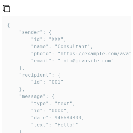
{

	"sender": {

		"id": "XXX",

		"name": "Consultant",

		"photo": "https://example.com/avatar.png",

		"email": "info@jivosite.com"

	},

	"recipient": {

		"id": "001"

	},

	"message": {

		"type": "text",

		"id": "0000",

		"date": 946684800,

		"text": "Hello!"

	}
