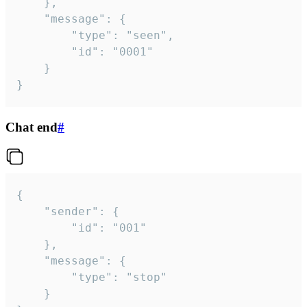
	},

	"message": {

		"type": "seen",

		"id": "0001"

	}

}
Chat end
#
{

	"sender": {

		"id": "001"

	},

	"message": {

		"type": "stop"

	}
