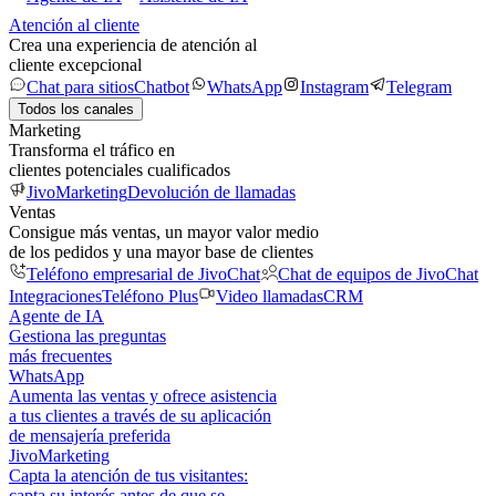
Atención al cliente
Crea una experiencia de atención al
cliente excepcional
Chat para sitios
Chatbot
WhatsApp
Instagram
Telegram
Todos los canales
Marketing
Transforma el tráfico en
clientes potenciales cualificados
JivoMarketing
Devolución de llamadas
Ventas
Consigue más ventas, un mayor valor medio
de los pedidos y una mayor base de clientes
Teléfono empresarial de JivoChat
Chat de equipos de JivoChat
Integraciones
Teléfono Plus
Video llamadas
CRM
Agente de IA
Gestiona las preguntas
más frecuentes
WhatsApp
Aumenta las ventas y ofrece asistencia
a tus clientes a través de su aplicación
de mensajería preferida
JivoMarketing
Capta la atención de tus visitantes:
capta su interés antes de que se