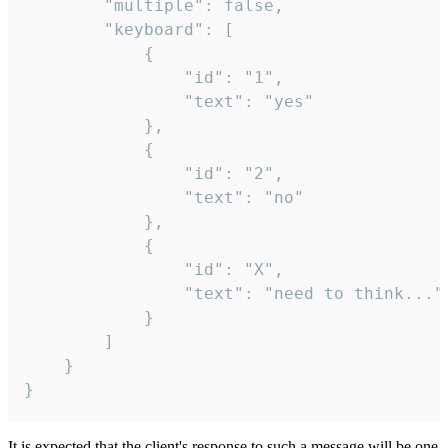
		"multiple": false,

		"keyboard": [

			{

				"id": "1",

				"text": "yes"

			},

			{

				"id": "2",

				"text": "no"

			},

			{

				"id": "X",

				"text": "need to think..."

			}

		]

	}

}
It is expected that the client's response to such a message will be one