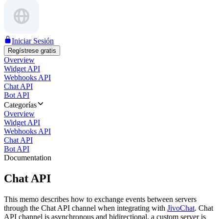
Iniciar Sesión
Regístrese gratis
Overview
Widget API
Webhooks API
Chat API
Bot API
Categorías
Overview
Widget API
Webhooks API
Chat API
Bot API
Documentation
Chat API
This memo describes how to exchange events between servers
through the Chat API channel when integrating with
JivoChat
. Chat
API channel is asynchronous and bidirectional, a custom server is