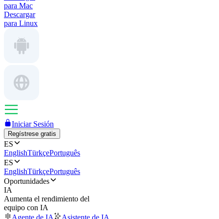
para Mac
Descargar
para Linux
Iniciar Sesión
Regístrese gratis
ES
English
Türkçe
Português
ES
English
Türkçe
Português
Oportunidades
IA
Aumenta el rendimiento del
equipo con IA
Agente de IA
Asistente de IA