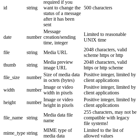
required if you
id
string
want to change the
500 characters
status of a message
after it has been
sent
Message
Limited to reasonable
date
number
creation/sending
UNIX time
time, integer
2048 characters, valid
file
string
Media URL
scheme https or http
Media preview
2048 characters, valid
thumb
string
image URL
https or http scheme
Size of media data
Positive integer, limited by
file_size
number
in octets (bytes)
client applications
Image or video
Positive integer, limited by
width
number
width in pixels
client applications
Image or video
Positive integer, limited by
height
number
height in pixels
client applications
255 characters, may not be
Media data file
file_name
string
compatible with legacy
name
file systems!
MIME type of
Limited to the list of
mime_type
string
media data
allowed values