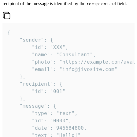
recipient of the message is identified by the
field.
recipient.id
{

	"sender": {

		"id": "XXX",

		"name": "Consultant",

		"photo": "https://example.com/avatar.png",

		"email": "info@jivosite.com"

	},

	"recipient": {

		"id": "001"

	},

	"message": {

		"type": "text",

		"id": "0000",

		"date": 946684800,

		"text": "Hello!"
