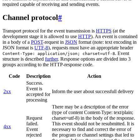
required capable of receiving and sending events.
Channel protocol
#
Transport protocol for the event transmission is
HTTPS
(at the
development stage it is allowed to use
HTTP
). An event is contained
in a body of a
POST
-request in
JSON
format (note: text encoding in
JSON format is
UTF-8
), requests must have an appropriate header
. Event
Content-Type: application/json; charset=utf-8
structure is described
further
. Response options are divided into 3
groups according to the HTTP-response code.
Code
Description
Action
Success.
Event is
2xx
Inform the user about successfull delivery
accepted for
processing
There may be a description of the error
(type of content Content-Type: text/plain;
Request
charset=utf-8) in the body of the response.
failed.
This event should not be resubmitted. It is
4xx
Event
necessary to find and correct the error of
rejected
the program or channel settings that led to