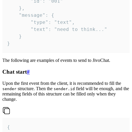
		"id": "001"

	},

	"message": {

		"type": "text",

		"text": "need to think..."

	}

}
The following are examples of events to send to JivoChat.
Chat start
#
Upon the first event from the client, it is recommended to fill the
structure. Then the
field will be enough, and the
sender
sender.id
remaining fields of this structure can be filled only when they
change.
{
