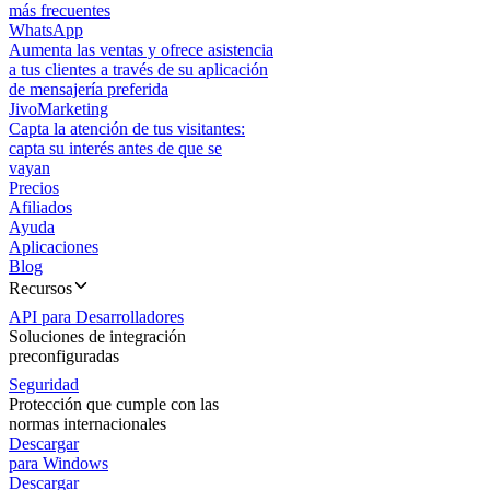
más frecuentes
WhatsApp
Aumenta las ventas y ofrece asistencia
a tus clientes a través de su aplicación
de mensajería preferida
JivoMarketing
Capta la atención de tus visitantes:
capta su interés antes de que se
vayan
Precios
Afiliados
Ayuda
Aplicaciones
Blog
Recursos
API para Desarrolladores
Soluciones de integración
preconfiguradas
Seguridad
Protección que cumple con las
normas internacionales
Descargar
para Windows
Descargar