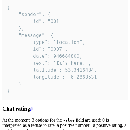
{

	"sender": {

		"id": "001"

	},

	"message": {

		"type": "location",

		"id": "0007",

		"date": 946684800,

		"text": "It's here.",

		"latitude": 53.3416484,

		"longitude": -6.2868531

	}

}
Chat rating
#
At the moment, 3 options for the
field are used: 0 is
value
interpreted as a refuse to rate, a positive number - a positive rating, a