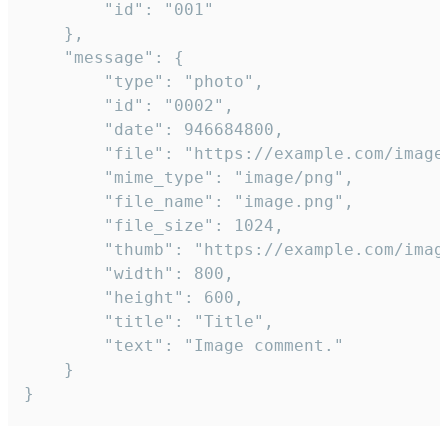
		"id": "001"

	},

	"message": {

		"type": "photo",

		"id": "0002",

		"date": 946684800,

		"file": "https://example.com/image.png",

		"mime_type": "image/png",

		"file_name": "image.png",

		"file_size": 1024,

		"thumb": "https://example.com/image_thumb.png",

		"width": 800,

		"height": 600,

		"title": "Title",

		"text": "Image comment."

	}

}