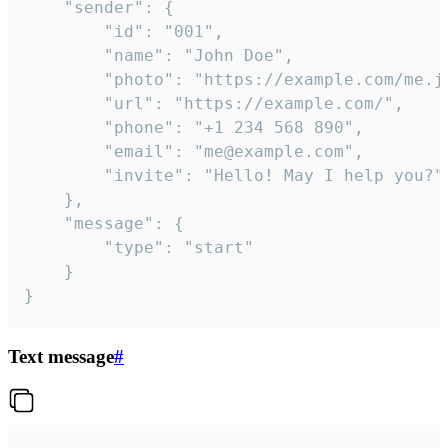
	"sender": {

		"id": "001",

		"name": "John Doe",

		"photo": "https://example.com/me.jpg",

		"url": "https://example.com/",

		"phone": "+1 234 568 890",

		"email": "me@example.com",

		"invite": "Hello! May I help you?"

	},

	"message": {

		"type": "start"

	}

}
Text message
#