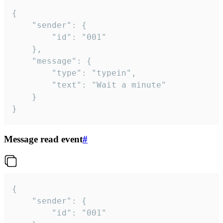
{

	"sender": {

		"id": "001"

	},

	"message": {

		"type": "typein",

		"text": "Wait a minute"

	}

}
Message read event
#
{

	"sender": {

		"id": "001"
