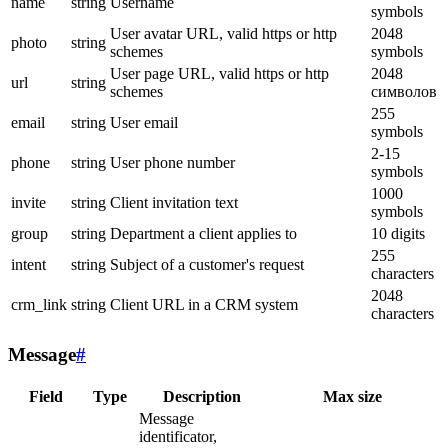
name
string
Username
symbols
User avatar URL, valid https or http
2048
photo
string
schemes
symbols
User page URL, valid https or http
2048
url
string
schemes
символов
255
email
string
User email
symbols
2-15
phone
string
User phone number
symbols
1000
invite
string
Client invitation text
symbols
group
string
Department a client applies to
10 digits
255
intent
string
Subject of a customer's request
characters
2048
crm_link
string
Client URL in a CRM system
characters
Message
#
Field
Type
Description
Max size
Message
identificator,