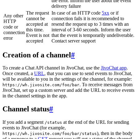
the error. Inform the user about the event
delivery failure
The request
In case of an HTTP code
5xx
or if
Any other
cannot be
connection fails it is recommended to
HTTP
accepted at
resend the request up to 3 times with an
code or
this time.
interval of 3-60 seconds. Inform the user
connection
Event is not
that the event is temporarily undeliverable.
error
accepted
Contact server support
Creation of a channel
#
To create a Chat API channel in JivoChat, use the
JivoChat app
.
Once created, a
URL
, that you can use to send events to JivoChat,
will be available to you in the settings of the channel, for example:
. To receive messages from
https://wh.jivosite.com/foo/bar
JivoChat, set up a custom server and add the URL to receive events
in the channel settings in the app.
Channel status
#
If you add a segment
at the end of the URL for sending
/status
events to JivoChat (for example,
), then in the body
https://wh.jivosite.com/foo/bar/status
of a response to a
GET
-request you will get a status of the channel,