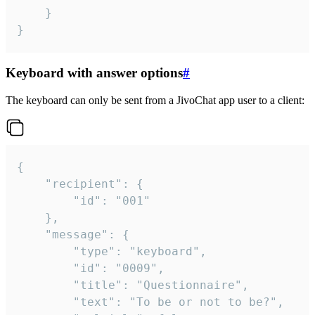
	}

}
Keyboard with answer options
#
The keyboard can only be sent from a JivoChat app user to a client:
{

	"recipient": {

		"id": "001"

	},

	"message": {

		"type": "keyboard",

		"id": "0009",

		"title": "Questionnaire",

		"text": "To be or not to be?",
