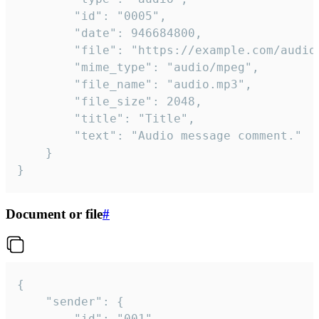
		"id": "0005",

		"date": 946684800,

		"file": "https://example.com/audio.mp3",

		"mime_type": "audio/mpeg",

		"file_name": "audio.mp3",

		"file_size": 2048,

		"title": "Title",

		"text": "Audio message comment."

	}

}
Document or file
#
{

	"sender": {

		"id": "001"
