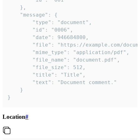
	},

	"message": {

		"type": "document",

		"id": "0006",

		"date": 946684800,

		"file": "https://example.com/document.pdf",

		"mime_type": "application/pdf",

		"file_name": "document.pdf",

		"file_size": 512,

		"title": "Title",

		"text": "Document comment."

	}

}
Location
#