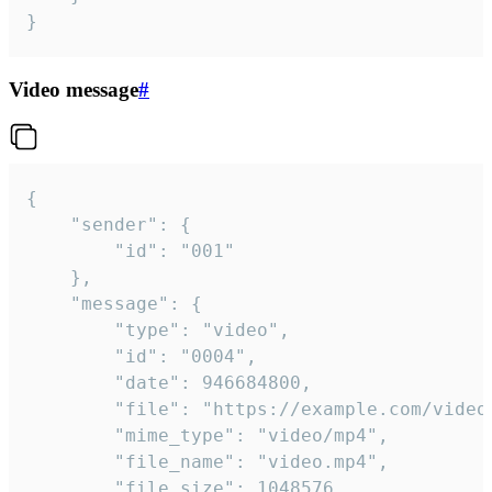
}
Video message
#
{

	"sender": {

		"id": "001"

	},

	"message": {

		"type": "video",

		"id": "0004",

		"date": 946684800,

		"file": "https://example.com/video.mp4",

		"mime_type": "video/mp4",

		"file_name": "video.mp4",

		"file_size": 1048576,
