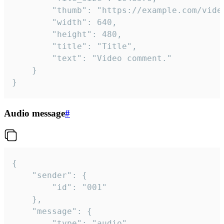
		"thumb": "https://example.com/video_thumb.png",

		"width": 640,

		"height": 480,

		"title": "Title",

		"text": "Video comment."

	}

}
Audio message
#
{

	"sender": {

		"id": "001"

	},

	"message": {

		"type": "audio",
