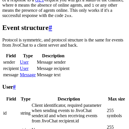
where
means the absence of online agents, and
or any other
0
1
means the presence of agents online. This only works if it's a
successful response with the code
.
2xx
Event structure
#
Protocol is symmetric, and protocol structure is the same for events
from JivoChat to a client server and back.
Field
Type
Description
sender
User
Message sender
recipient
User
Message recipient
message
Message
Message text
User
#
Field
Type
Description
Max size
Client identificator, required parameter
when sending events to JivoChat
255
id
string
sender.id and when receiving events
symbols
from JivoChat recipient.id
255