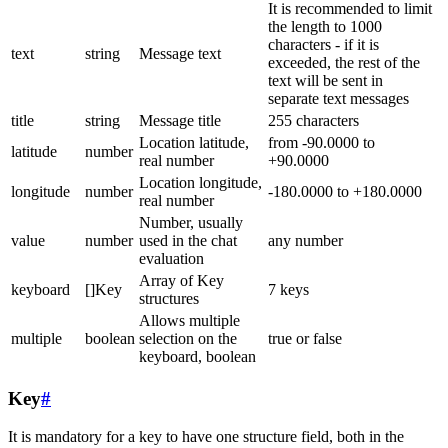
It is recommended to limit
the length to 1000
characters - if it is
text
string
Message text
exceeded, the rest of the
text will be sent in
separate text messages
title
string
Message title
255 characters
Location latitude,
from -90.0000 to
latitude
number
real number
+90.0000
Location longitude,
longitude
number
-180.0000 to +180.0000
real number
Number, usually
value
number
used in the chat
any number
evaluation
Array of Key
keyboard
[]Key
7 keys
structures
Allows multiple
multiple
boolean
selection on the
true or false
keyboard, boolean
Key
#
It is mandatory for a key to have one structure field, both in the