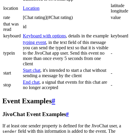
latitude
location
Location
longitude
rate
[Chat rating](#Chat rating)
value
that was
id
read
keyboard
Keyboard with options
, details in the example
keyboard
typing event
, in the text field of this message
you can send the typed text so that it is visible
typein
to the JivoChat app user. Send this event no
-
more than once every 5 seconds from one
client
Start chat
, it's intended to start a chat without
start
-
sending a message by the client
End chat
, a signal that events for this chat are
stop
-
no longer accepted
Event Examples
#
JivoChat Event Examples
#
If at least one sender property is defined for the JivoChat user, a
field with this information is added to the event. The
sender