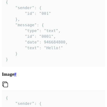
{

	"sender": {

		"id": "001"

	},

	"message": {

		"type": "text",

		"id": "0001",

		"date": 946684800,

		"text": "Hello!"

	}

}
Image
#
{

	"sender": {
