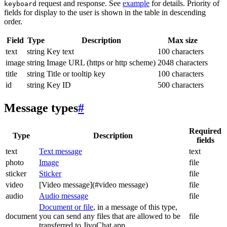
request and response. See
example
for details. Priority of
keyboard
fields for display to the user is shown in the table in descending
order.
Field
Type
Description
Max size
text
string
Key text
100 characters
image
string
Image URL (https or http scheme)
2048 characters
title
string
Title or tooltip key
100 characters
id
string
Key ID
500 characters
Message types
#
Required
Type
Description
fields
text
Text message
text
photo
Image
file
sticker
Sticker
file
video
[Video message](#video message)
file
audio
Audio message
file
Document or file
, in a message of this type,
document
you can send any files that are allowed to be
file
transferred to JivoChat app