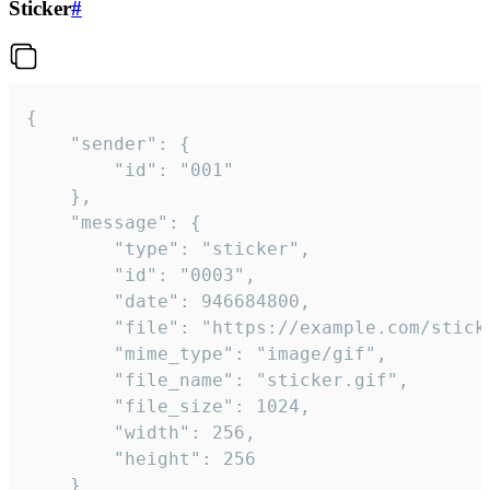
Sticker
#
{

	"sender": {

		"id": "001"

	},

	"message": {

		"type": "sticker",

		"id": "0003",

		"date": 946684800,

		"file": "https://example.com/sticker.gif",

		"mime_type": "image/gif",

		"file_name": "sticker.gif",

		"file_size": 1024,

		"width": 256,

		"height": 256

	}
