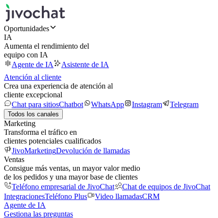
Oportunidades
IA
Aumenta el rendimiento del
equipo con IA
Agente de IA
Asistente de IA
Atención al cliente
Crea una experiencia de atención al
cliente excepcional
Chat para sitios
Chatbot
WhatsApp
Instagram
Telegram
Todos los canales
Marketing
Transforma el tráfico en
clientes potenciales cualificados
JivoMarketing
Devolución de llamadas
Ventas
Consigue más ventas, un mayor valor medio
de los pedidos y una mayor base de clientes
Teléfono empresarial de JivoChat
Chat de equipos de JivoChat
Integraciones
Teléfono Plus
Video llamadas
CRM
Agente de IA
Gestiona las preguntas