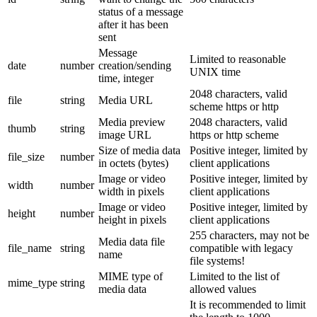
status of a message
after it has been
sent
Message
Limited to reasonable
date
number
creation/sending
UNIX time
time, integer
2048 characters, valid
file
string
Media URL
scheme https or http
Media preview
2048 characters, valid
thumb
string
image URL
https or http scheme
Size of media data
Positive integer, limited by
file_size
number
in octets (bytes)
client applications
Image or video
Positive integer, limited by
width
number
width in pixels
client applications
Image or video
Positive integer, limited by
height
number
height in pixels
client applications
255 characters, may not be
Media data file
file_name
string
compatible with legacy
name
file systems!
MIME type of
Limited to the list of
mime_type
string
media data
allowed values
It is recommended to limit