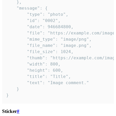
	},

	"message": {

		"type": "photo",

		"id": "0002",

		"date": 946684800,

		"file": "https://example.com/image.png",

		"mime_type": "image/png",

		"file_name": "image.png",

		"file_size": 1024,

		"thumb": "https://example.com/image_thumb.png",

		"width": 800,

		"height": 600,

		"title": "Title",

		"text": "Image comment."

	}

}
Sticker
#