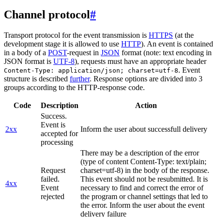
Channel protocol
#
Transport protocol for the event transmission is
HTTPS
(at the
development stage it is allowed to use
HTTP
). An event is contained
in a body of a
POST
-request in
JSON
format (note: text encoding in
JSON format is
UTF-8
), requests must have an appropriate header
. Event
Content-Type: application/json; charset=utf-8
structure is described
further
. Response options are divided into 3
groups according to the HTTP-response code.
Code
Description
Action
Success.
Event is
2xx
Inform the user about successfull delivery
accepted for
processing
There may be a description of the error
(type of content Content-Type: text/plain;
Request
charset=utf-8) in the body of the response.
failed.
This event should not be resubmitted. It is
4xx
Event
necessary to find and correct the error of
rejected
the program or channel settings that led to
the error. Inform the user about the event
delivery failure