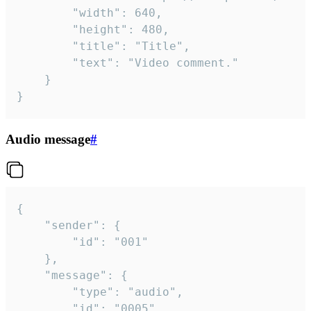
		"width": 640,

		"height": 480,

		"title": "Title",

		"text": "Video comment."

	}

}
Audio message
#
{

	"sender": {

		"id": "001"

	},

	"message": {

		"type": "audio",

		"id": "0005",
