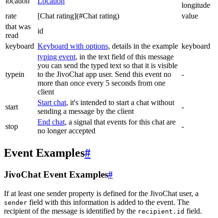
location
Location
longitude
rate
[Chat rating](#Chat rating)
value
that was
id
read
keyboard
Keyboard with options
, details in the example
keyboard
typing event
, in the text field of this message
you can send the typed text so that it is visible
typein
to the JivoChat app user. Send this event no
-
more than once every 5 seconds from one
client
Start chat
, it's intended to start a chat without
start
-
sending a message by the client
End chat
, a signal that events for this chat are
stop
-
no longer accepted
Event Examples
#
JivoChat Event Examples
#
If at least one sender property is defined for the JivoChat user, a
field with this information is added to the event. The
sender
recipient of the message is identified by the
field.
recipient.id