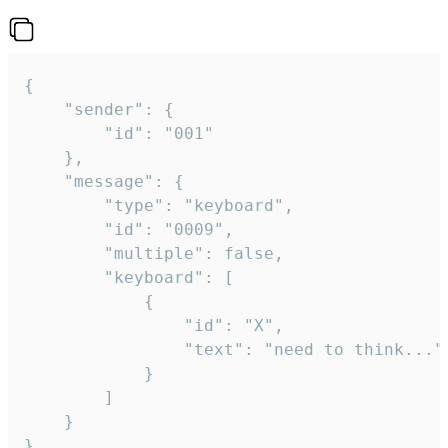
{

	"sender": {

		"id": "001"

	},

	"message": {

		"type": "keyboard",

		"id": "0009",

		"multiple": false,

		"keyboard": [

			{

				"id": "X",

				"text": "need to think..."

			}

		]

	}

}