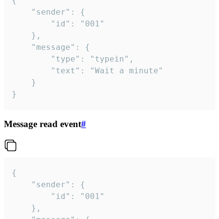
{

	"sender": {

		"id": "001"

	},

	"message": {

		"type": "typein",

		"text": "Wait a minute"

	}

}
Message read event
#
{

	"sender": {

		"id": "001"

	},
