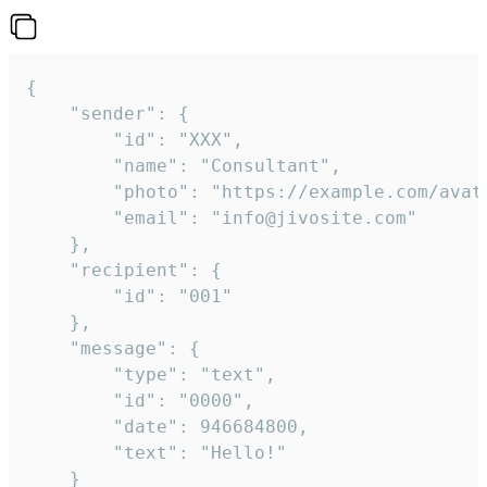
{

	"sender": {

		"id": "XXX",

		"name": "Consultant",

		"photo": "https://example.com/avatar.png",

		"email": "info@jivosite.com"

	},

	"recipient": {

		"id": "001"

	},

	"message": {

		"type": "text",

		"id": "0000",

		"date": 946684800,

		"text": "Hello!"

	}
