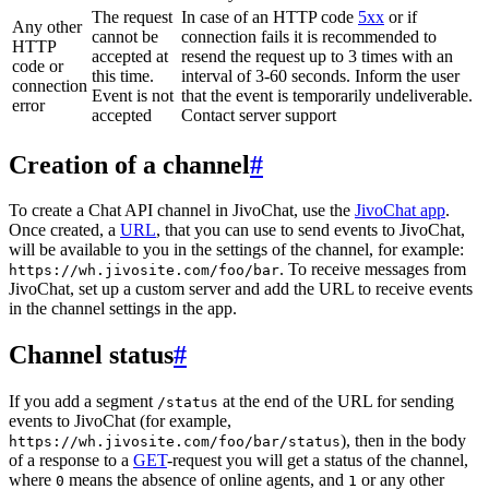
The request
In case of an HTTP code
5xx
or if
Any other
cannot be
connection fails it is recommended to
HTTP
accepted at
resend the request up to 3 times with an
code or
this time.
interval of 3-60 seconds. Inform the user
connection
Event is not
that the event is temporarily undeliverable.
error
accepted
Contact server support
Creation of a channel
#
To create a Chat API channel in JivoChat, use the
JivoChat app
.
Once created, a
URL
, that you can use to send events to JivoChat,
will be available to you in the settings of the channel, for example:
. To receive messages from
https://wh.jivosite.com/foo/bar
JivoChat, set up a custom server and add the URL to receive events
in the channel settings in the app.
Channel status
#
If you add a segment
at the end of the URL for sending
/status
events to JivoChat (for example,
), then in the body
https://wh.jivosite.com/foo/bar/status
of a response to a
GET
-request you will get a status of the channel,
where
means the absence of online agents, and
or any other
0
1