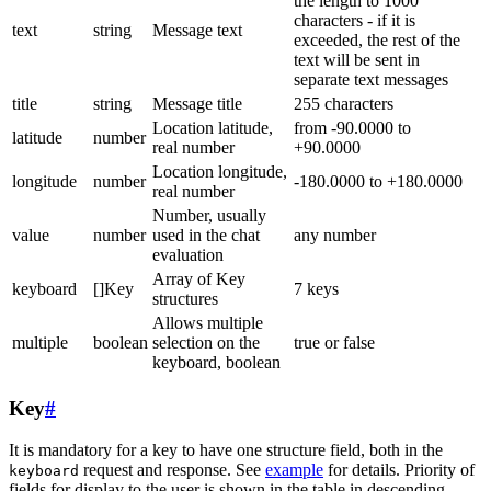
the length to 1000
characters - if it is
text
string
Message text
exceeded, the rest of the
text will be sent in
separate text messages
title
string
Message title
255 characters
Location latitude,
from -90.0000 to
latitude
number
real number
+90.0000
Location longitude,
longitude
number
-180.0000 to +180.0000
real number
Number, usually
value
number
used in the chat
any number
evaluation
Array of Key
keyboard
[]Key
7 keys
structures
Allows multiple
multiple
boolean
selection on the
true or false
keyboard, boolean
Key
#
It is mandatory for a key to have one structure field, both in the
request and response. See
example
for details. Priority of
keyboard
fields for display to the user is shown in the table in descending