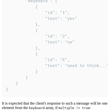
		"keyboard": [

			{

				"id": "1",

				"text": "yes"

			},

			{

				"id": "2",

				"text": "no"

			},

			{

				"id": "X",

				"text": "need to think..."

			}

		]

	}

}
It is expected that the client's response to such a message will be one
element from the
array, if
:
keyboard
multiple != true