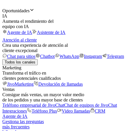
Oportunidades
IA
Aumenta el rendimiento del
equipo con IA
Agente de IA
Asistente de IA
Atención al cliente
Crea una experiencia de atención al
cliente excepcional
Chat para sitios
Chatbot
WhatsApp
Instagram
Telegram
Todos los canales
Marketing
Transforma el tráfico en
clientes potenciales cualificados
JivoMarketing
Devolución de llamadas
Ventas
Consigue más ventas, un mayor valor medio
de los pedidos y una mayor base de clientes
Teléfono empresarial de JivoChat
Chat de equipos de JivoChat
Integraciones
Teléfono Plus
Video llamadas
CRM
Agente de IA
Gestiona las preguntas
más frecuentes