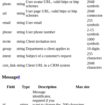
User avatar URL, valid https or http
2048
photo
string
schemes
symbols
User page URL, valid https or http
2048
url
string
schemes
символов
255
email
string
User email
symbols
2-15
phone
string
User phone number
symbols
1000
invite
string
Client invitation text
symbols
group
string
Department a client applies to
10 digits
255
intent
string
Subject of a customer's request
characters
2048
crm_link
string
Client URL in a CRM system
characters
Message
#
Field
Type
Description
Max size
Message
identificator,
required if you
id
string
want to change the
500 characters