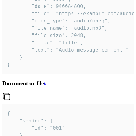
		"date": 946684800,

		"file": "https://example.com/audio.mp3",

		"mime_type": "audio/mpeg",

		"file_name": "audio.mp3",

		"file_size": 2048,

		"title": "Title",

		"text": "Audio message comment."

	}

}
Document or file
#
{

	"sender": {

		"id": "001"

	},
