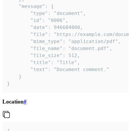
	"message": {

		"type": "document",

		"id": "0006",

		"date": 946684800,

		"file": "https://example.com/document.pdf",

		"mime_type": "application/pdf",

		"file_name": "document.pdf",

		"file_size": 512,

		"title": "Title",

		"text": "Document comment."

	}

}
Location
#
{
