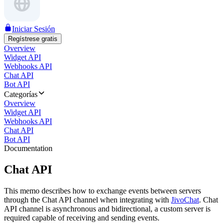
Iniciar Sesión
Regístrese gratis
Overview
Widget API
Webhooks API
Chat API
Bot API
Categorías
Overview
Widget API
Webhooks API
Chat API
Bot API
Documentation
Chat API
This memo describes how to exchange events between servers
through the Chat API channel when integrating with
JivoChat
. Chat
API channel is asynchronous and bidirectional, a custom server is
required capable of receiving and sending events.