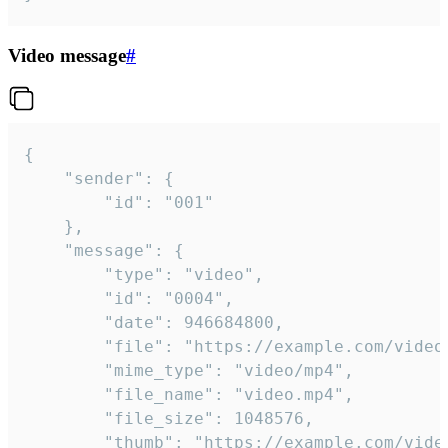
Video message
#
{

	"sender": {

		"id": "001"

	},

	"message": {

		"type": "video",

		"id": "0004",

		"date": 946684800,

		"file": "https://example.com/video.mp4",

		"mime_type": "video/mp4",

		"file_name": "video.mp4",

		"file_size": 1048576,

		"thumb": "https://example.com/video_thumb.png",
