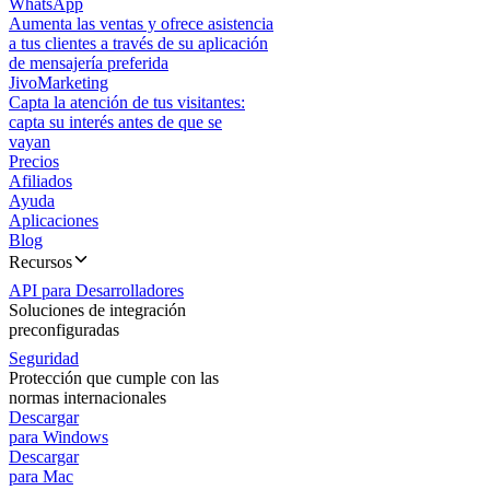
WhatsApp
Aumenta las ventas y ofrece asistencia
a tus clientes a través de su aplicación
de mensajería preferida
JivoMarketing
Capta la atención de tus visitantes:
capta su interés antes de que se
vayan
Precios
Afiliados
Ayuda
Aplicaciones
Blog
Recursos
API para Desarrolladores
Soluciones de integración
preconfiguradas
Seguridad
Protección que cumple con las
normas internacionales
Descargar
para Windows
Descargar
para Mac