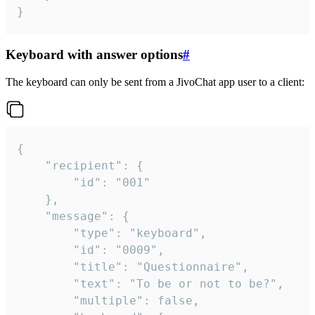
}
Keyboard with answer options
#
The keyboard can only be sent from a JivoChat app user to a client:
{

	"recipient": {

		"id": "001"

	},

	"message": {

		"type": "keyboard",

		"id": "0009",

		"title": "Questionnaire",

		"text": "To be or not to be?",

		"multiple": false,
