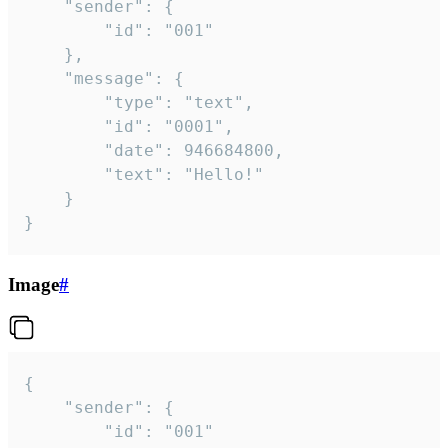
	"sender": {

		"id": "001"

	},

	"message": {

		"type": "text",

		"id": "0001",

		"date": 946684800,

		"text": "Hello!"

	}

}
Image
#
{

	"sender": {

		"id": "001"
