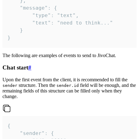
	},

	"message": {

		"type": "text",

		"text": "need to think..."

	}

}
The following are examples of events to send to JivoChat.
Chat start
#
Upon the first event from the client, it is recommended to fill the
structure. Then the
field will be enough, and the
sender
sender.id
remaining fields of this structure can be filled only when they
change.
{

	"sender": {
