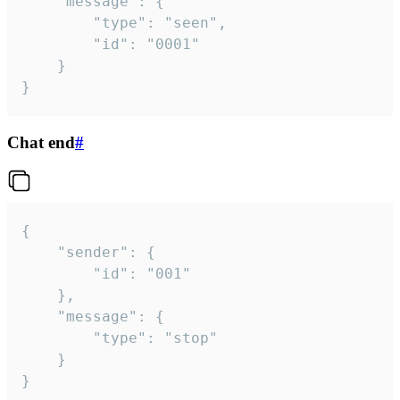
	"message": {

		"type": "seen",

		"id": "0001"

	}

}
Chat end
#
{

	"sender": {

		"id": "001"

	},

	"message": {

		"type": "stop"

	}

}