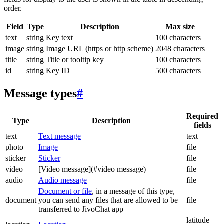
order.
Field
Type
Description
Max size
text
string
Key text
100 characters
image
string
Image URL (https or http scheme)
2048 characters
title
string
Title or tooltip key
100 characters
id
string
Key ID
500 characters
Message types
#
Required
Type
Description
fields
text
Text message
text
photo
Image
file
sticker
Sticker
file
video
[Video message](#video message)
file
audio
Audio message
file
Document or file
, in a message of this type,
document
you can send any files that are allowed to be
file
transferred to JivoChat app
latitude