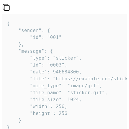
{

	"sender": {

		"id": "001"

	},

	"message": {

		"type": "sticker",

		"id": "0003",

		"date": 946684800,

		"file": "https://example.com/sticker.gif",

		"mime_type": "image/gif",

		"file_name": "sticker.gif",

		"file_size": 1024,

		"width": 256,

		"height": 256

	}

}