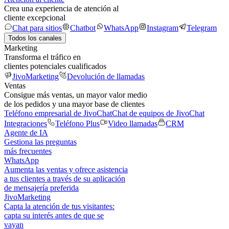
Crea una experiencia de atención al
cliente excepcional
Chat para sitios
Chatbot
WhatsApp
Instagram
Telegram
Todos los canales
Marketing
Transforma el tráfico en
clientes potenciales cualificados
JivoMarketing
Devolución de llamadas
Ventas
Consigue más ventas, un mayor valor medio
de los pedidos y una mayor base de clientes
Teléfono empresarial de JivoChat
Chat de equipos de JivoChat
Integraciones
Teléfono Plus
Video llamadas
CRM
Agente de IA
Gestiona las preguntas
más frecuentes
WhatsApp
Aumenta las ventas y ofrece asistencia
a tus clientes a través de su aplicación
de mensajería preferida
JivoMarketing
Capta la atención de tus visitantes:
capta su interés antes de que se
vayan