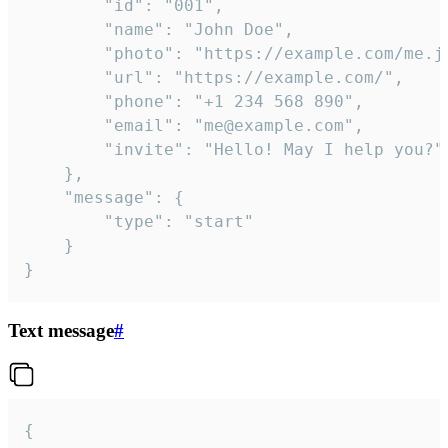
		"id": "001",

		"name": "John Doe",

		"photo": "https://example.com/me.jpg",

		"url": "https://example.com/",

		"phone": "+1 234 568 890",

		"email": "me@example.com",

		"invite": "Hello! May I help you?"

	},

	"message": {

		"type": "start"

	}

}
Text message
#
{
