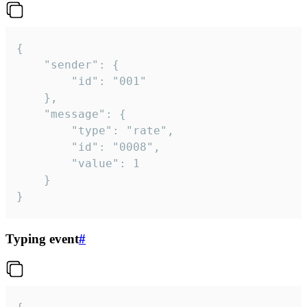
{

	"sender": {

		"id": "001"

	},

	"message": {

		"type": "rate",

		"id": "0008",

		"value": 1

	}

}
Typing event
#