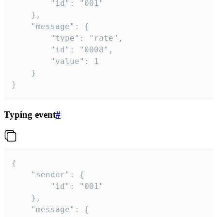
		"id": "001"

	},

	"message": {

		"type": "rate",

		"id": "0008",

		"value": 1

	}

}
Typing event
#
{

	"sender": {

		"id": "001"

	},

	"message": {
