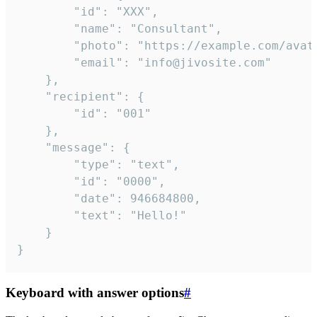
		"id": "XXX",

		"name": "Consultant",

		"photo": "https://example.com/avatar.png",

		"email": "info@jivosite.com"

	},

	"recipient": {

		"id": "001"

	},

	"message": {

		"type": "text",

		"id": "0000",

		"date": 946684800,

		"text": "Hello!"

	}

}
Keyboard with answer options
#