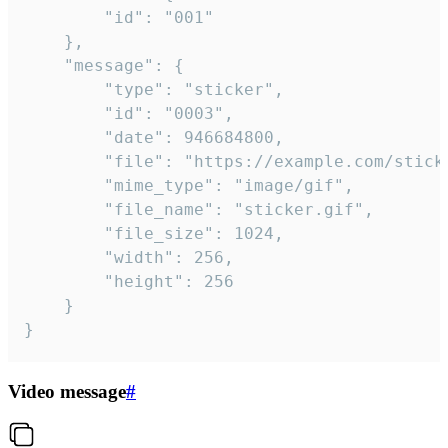
		"id": "001"

	},

	"message": {

		"type": "sticker",

		"id": "0003",

		"date": 946684800,

		"file": "https://example.com/sticker.gif",

		"mime_type": "image/gif",

		"file_name": "sticker.gif",

		"file_size": 1024,

		"width": 256,

		"height": 256

	}

}
Video message
#