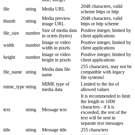
2048 characters, valid
file
string
Media URL
scheme https or http
Media preview
2048 characters, valid
thumb
string
image URL
https or http scheme
Size of media data
Positive integer, limited by
file_size
number
in octets (bytes)
client applications
Image or video
Positive integer, limited by
width
number
width in pixels
client applications
Image or video
Positive integer, limited by
height
number
height in pixels
client applications
255 characters, may not be
Media data file
file_name
string
compatible with legacy
name
file systems!
MIME type of
Limited to the list of
mime_type
string
media data
allowed values
It is recommended to limit
the length to 1000
characters - if it is
text
string
Message text
exceeded, the rest of the
text will be sent in
separate text messages
title
string
Message title
255 characters