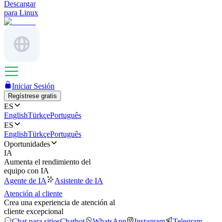
Descargar
para Linux
Iniciar Sesión
Regístrese gratis
ES
English
Türkçe
Português
ES
English
Türkçe
Português
Oportunidades
IA
Aumenta el rendimiento del
equipo con IA
Agente de IA
Asistente de IA
Atención al cliente
Crea una experiencia de atención al
cliente excepcional
Chat para sitios
Chatbot
WhatsApp
Instagram
Telegram