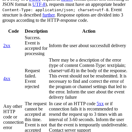
JSON format is
UTF-8
), requests must have an appropriate header
. Event
Content-Type: application/json; charset=utf-8
structure is described
further
. Response options are divided into 3
groups according to the HTTP-response code.
Code
Description
Action
Success.
Event is
2xx
Inform the user about successfull delivery
accepted for
processing
There may be a description of the error
(type of content Content-Type: text/plain;
Request
charset=utf-8) in the body of the response.
failed.
This event should not be resubmitted. It is
4xx
Event
necessary to find and correct the error of
rejected
the program or channel settings that led to
the error. Inform the user about the event
delivery failure
The request
In case of an HTTP code
5xx
or if
Any other
cannot be
connection fails it is recommended to
HTTP
accepted at
resend the request up to 3 times with an
code or
this time.
interval of 3-60 seconds. Inform the user
connection
Event is not
that the event is temporarily undeliverable.
error
accepted
Contact server support