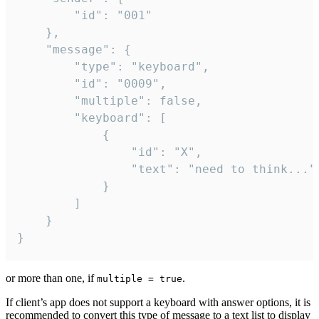
		"id": "001"

	},

	"message": {

		"type": "keyboard",

		"id": "0009",

		"multiple": false,

		"keyboard": [

			{

				"id": "X",

				"text": "need to think..."

			}

		]

	}

}
or more than one, if
.
multiple = true
If client’s app does not support a keyboard with answer options, it is
recommended to convert this type of message to a text list to display