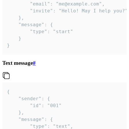
		"email": "me@example.com",

		"invite": "Hello! May I help you?"

	},

	"message": {

		"type": "start"

	}

}
Text message
#
{

	"sender": {

		"id": "001"

	},

	"message": {

		"type": "text",
