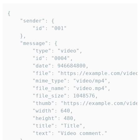
{

	"sender": {

		"id": "001"

	},

	"message": {

		"type": "video",

		"id": "0004",

		"date": 946684800,

		"file": "https://example.com/video.mp4",

		"mime_type": "video/mp4",

		"file_name": "video.mp4",

		"file_size": 1048576,

		"thumb": "https://example.com/video_thumb.png",

		"width": 640,

		"height": 480,

		"title": "Title",

		"text": "Video comment."
