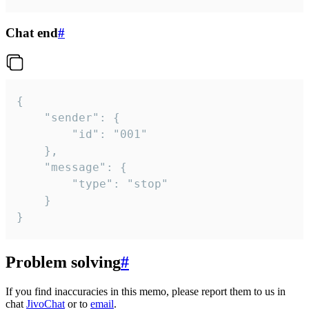
Chat end
#
{

	"sender": {

		"id": "001"

	},

	"message": {

		"type": "stop"

	}

}
Problem solving
#
If you find inaccuracies in this memo, please report them to us in
chat
JivoChat
or to
email
.