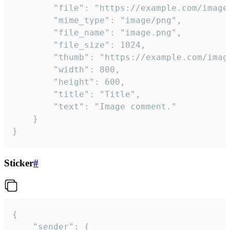
		"file": "https://example.com/image.png",

		"mime_type": "image/png",

		"file_name": "image.png",

		"file_size": 1024,

		"thumb": "https://example.com/image_thumb.png",

		"width": 800,

		"height": 600,

		"title": "Title",

		"text": "Image comment."

	}

}
Sticker
#
{

	"sender": {
