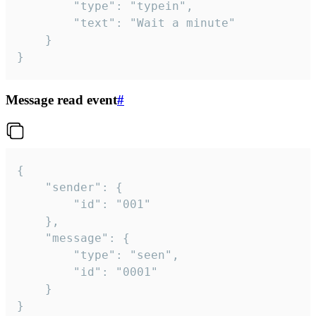
		"type": "typein",

		"text": "Wait a minute"

	}

}
Message read event
#
{

	"sender": {

		"id": "001"

	},

	"message": {

		"type": "seen",

		"id": "0001"

	}

}