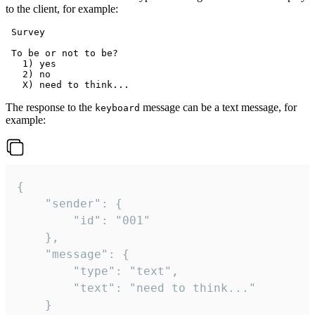
to the client, for example:
 Survey

 To be or not to be?

   1) yes

   2) no

The response to the
message can be a text message, for
keyboard
example:
{

	"sender": {

		"id": "001"

	},

	"message": {

		"type": "text",

		"text": "need to think..."

	}
