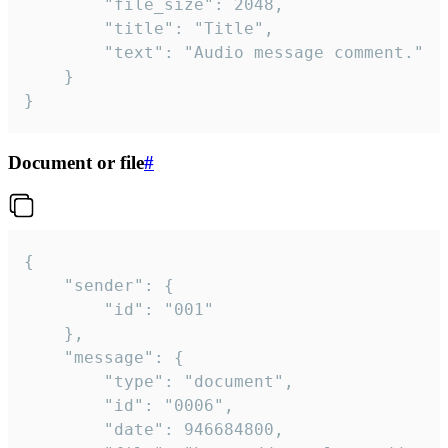
		"file_size": 2048,

		"title": "Title",

		"text": "Audio message comment."

	}

}
Document or file
#
{

	"sender": {

		"id": "001"

	},

	"message": {

		"type": "document",

		"id": "0006",

		"date": 946684800,
