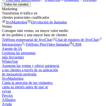
Todos los canales
Marketing
Transforma el tráfico en
clientes potenciales cualificados
JivoMarketing
Devolución de llamadas
Ventas
Consigue más ventas, un mayor valor medio
de los pedidos y una mayor base de clientes
Teléfono empresarial de JivoChat
Chat de equipos de JivoChat
Integraciones
Teléfono Plus
Video llamadas
CRM
Agente de IA
Gestiona las preguntas
más frecuentes
WhatsApp
Aumenta las ventas y ofrece asistencia
a tus clientes a través de su aplicación
de mensajería preferida
JivoMarketing
Capta la atención de tus visitantes:
capta su interés antes de que se
vayan
Precios
Afiliados
Ayuda