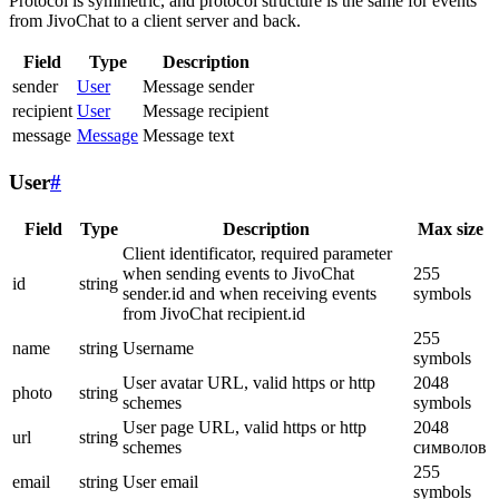
Protocol is symmetric, and protocol structure is the same for events
from JivoChat to a client server and back.
Field
Type
Description
sender
User
Message sender
recipient
User
Message recipient
message
Message
Message text
User
#
Field
Type
Description
Max size
Client identificator, required parameter
when sending events to JivoChat
255
id
string
sender.id and when receiving events
symbols
from JivoChat recipient.id
255
name
string
Username
symbols
User avatar URL, valid https or http
2048
photo
string
schemes
symbols
User page URL, valid https or http
2048
url
string
schemes
символов
255
email
string
User email
symbols