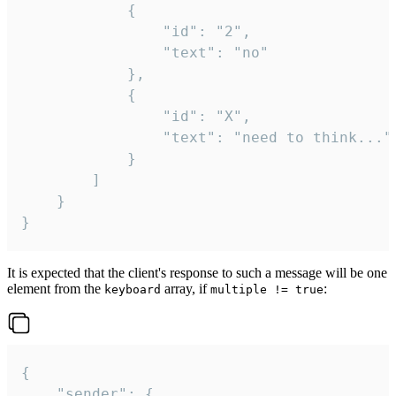
			{

				"id": "2",

				"text": "no"

			},

			{

				"id": "X",

				"text": "need to think..."

			}

		]

	}

}
It is expected that the client's response to such a message will be one
element from the
array, if
:
keyboard
multiple != true
{

	"sender": {
