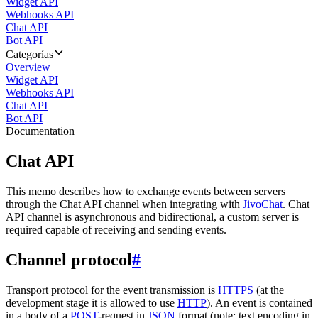
Widget API
Webhooks API
Chat API
Bot API
Categorías
Overview
Widget API
Webhooks API
Chat API
Bot API
Documentation
Chat API
This memo describes how to exchange events between servers
through the Chat API channel when integrating with
JivoChat
. Chat
API channel is asynchronous and bidirectional, a custom server is
required capable of receiving and sending events.
Channel protocol
#
Transport protocol for the event transmission is
HTTPS
(at the
development stage it is allowed to use
HTTP
). An event is contained
in a body of a
POST
-request in
JSON
format (note: text encoding in