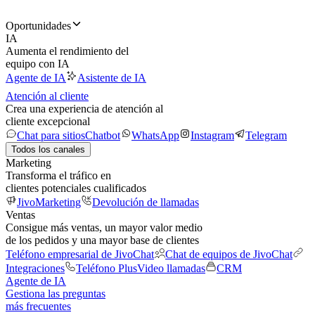
Oportunidades
IA
Aumenta el rendimiento del
equipo con IA
Agente de IA
Asistente de IA
Atención al cliente
Crea una experiencia de atención al
cliente excepcional
Chat para sitios
Chatbot
WhatsApp
Instagram
Telegram
Todos los canales
Marketing
Transforma el tráfico en
clientes potenciales cualificados
JivoMarketing
Devolución de llamadas
Ventas
Consigue más ventas, un mayor valor medio
de los pedidos y una mayor base de clientes
Teléfono empresarial de JivoChat
Chat de equipos de JivoChat
Integraciones
Teléfono Plus
Video llamadas
CRM
Agente de IA
Gestiona las preguntas
más frecuentes