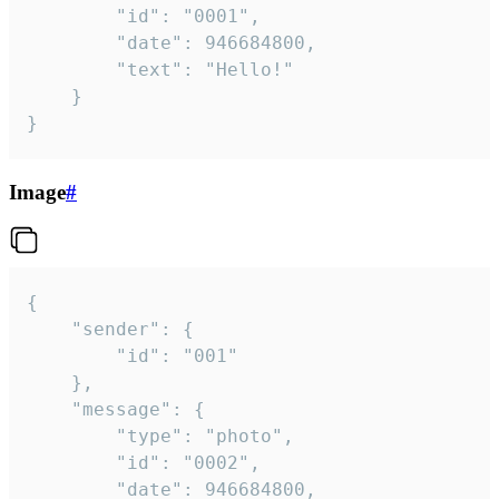
		"id": "0001",

		"date": 946684800,

		"text": "Hello!"

	}

}
Image
#
{

	"sender": {

		"id": "001"

	},

	"message": {

		"type": "photo",

		"id": "0002",

		"date": 946684800,
