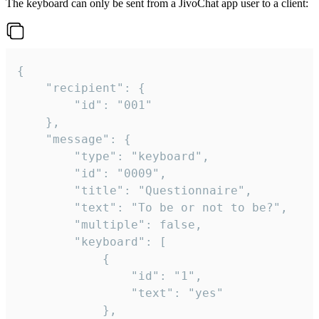
The keyboard can only be sent from a JivoChat app user to a client:
{

	"recipient": {

		"id": "001"

	},

	"message": {

		"type": "keyboard",

		"id": "0009",

		"title": "Questionnaire",

		"text": "To be or not to be?",

		"multiple": false,

		"keyboard": [

			{

				"id": "1",

				"text": "yes"

			},
