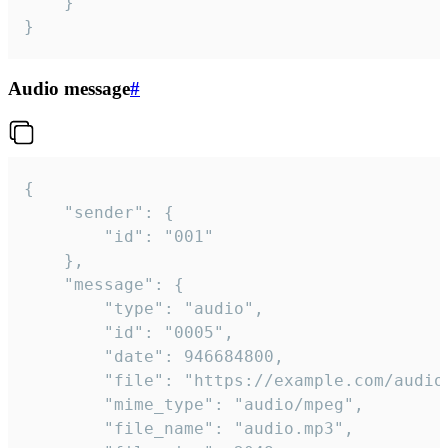
	}

}
Audio message
#
{

	"sender": {

		"id": "001"

	},

	"message": {

		"type": "audio",

		"id": "0005",

		"date": 946684800,

		"file": "https://example.com/audio.mp3",

		"mime_type": "audio/mpeg",

		"file_name": "audio.mp3",
