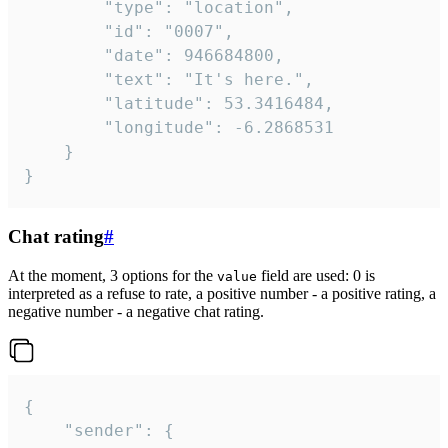
		"type": "location",

		"id": "0007",

		"date": 946684800,

		"text": "It's here.",

		"latitude": 53.3416484,

		"longitude": -6.2868531

	}

}
Chat rating
#
At the moment, 3 options for the
field are used: 0 is
value
interpreted as a refuse to rate, a positive number - a positive rating, a
negative number - a negative chat rating.
{

	"sender": {
