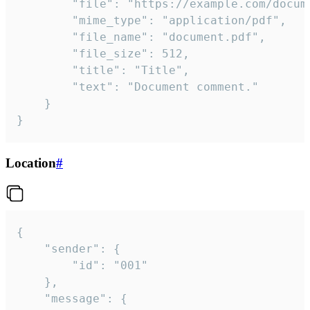
		"file": "https://example.com/document.pdf",

		"mime_type": "application/pdf",

		"file_name": "document.pdf",

		"file_size": 512,

		"title": "Title",

		"text": "Document comment."

	}

}
Location
#
{

	"sender": {

		"id": "001"

	},

	"message": {
