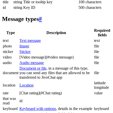
title
string
Title or tooltip key
100 characters
id
string
Key ID
500 characters
Message types
#
Required
Type
Description
fields
text
Text message
text
photo
Image
file
sticker
Sticker
file
video
[Video message](#video message)
file
audio
Audio message
file
Document or file
, in a message of this type,
document
you can send any files that are allowed to be
file
transferred to JivoChat app
latitude
location
Location
longitude
rate
[Chat rating](#Chat rating)
value
that was
id
read
keyboard
Keyboard with options
, details in the example
keyboard