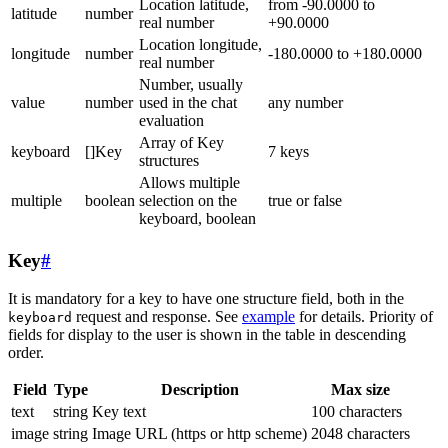
Location latitude,
from -90.0000 to
latitude
number
real number
+90.0000
Location longitude,
longitude
number
-180.0000 to +180.0000
real number
Number, usually
value
number
used in the chat
any number
evaluation
Array of Key
keyboard
[]Key
7 keys
structures
Allows multiple
multiple
boolean
selection on the
true or false
keyboard, boolean
Key
#
It is mandatory for a key to have one structure field, both in the
request and response. See
example
for details. Priority of
keyboard
fields for display to the user is shown in the table in descending
order.
Field
Type
Description
Max size
text
string
Key text
100 characters
image
string
Image URL (https or http scheme)
2048 characters