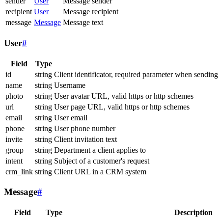
sender
User
Message sender
recipient
User
Message recipient
message
Message
Message text
User
#
Field
Type
id
string
Client identificator, required parameter when sending
name
string
Username
photo
string
User avatar URL, valid https or http schemes
url
string
User page URL, valid https or http schemes
email
string
User email
phone
string
User phone number
invite
string
Client invitation text
group
string
Department a client applies to
intent
string
Subject of a customer's request
crm_link
string
Client URL in a CRM system
Message
#
Field
Type
Description