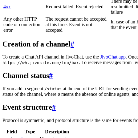
There may be a
4xx
Request failed. Event rejected
resubmitted. I
failure
Any other HTTP
The request cannot be accepted
In case of a
code or connection
at this time. Event is not
that the event
error
accepted
Creation of a channel
#
To create a Chat API channel in JivoChat, use the
JivoChat app
. Once
. To receive messages from Jiv
https://wh.jivosite.com/foo/bar
Channel status
#
If you add a segment
at the end of the URL for sending even
/status
status of the channel, where
means the absence of online agents, a
0
Event structure
#
Protocol is symmetric, and protocol structure is the same for events fr
Field
Type
Description