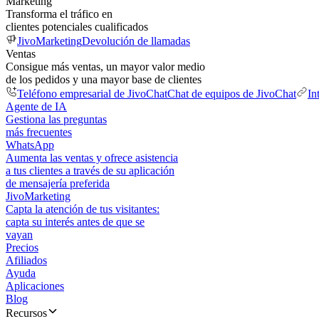
Marketing
Transforma el tráfico en
clientes potenciales cualificados
JivoMarketing
Devolución de llamadas
Ventas
Consigue más ventas, un mayor valor medio
de los pedidos y una mayor base de clientes
Teléfono empresarial de JivoChat
Chat de equipos de JivoChat
In
Agente de IA
Gestiona las preguntas
más frecuentes
WhatsApp
Aumenta las ventas y ofrece asistencia
a tus clientes a través de su aplicación
de mensajería preferida
JivoMarketing
Capta la atención de tus visitantes:
capta su interés antes de que se
vayan
Precios
Afiliados
Ayuda
Aplicaciones
Blog
Recursos