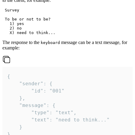
to the client, for example:
 Survey

 To be or not to be?

   1) yes

   2) no

The response to the
message can be a text message, for
keyboard
example:
{

	"sender": {

		"id": "001"

	},

	"message": {

		"type": "text",

		"text": "need to think..."

	}

}