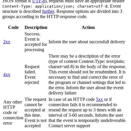
JSON format is
UTF-8
), requests must have an appropriate header
. Event
Content-Type: application/json; charset=utf-8
structure is described
further
. Response options are divided into 3
groups according to the HTTP-response code.
Code
Description
Action
Success.
Event is
2xx
Inform the user about successfull delivery
accepted for
processing
There may be a description of the error
(type of content Content-Type: text/plain;
Request
charset=utf-8) in the body of the response.
failed.
This event should not be resubmitted. It is
4xx
Event
necessary to find and correct the error of
rejected
the program or channel settings that led to
the error. Inform the user about the event
delivery failure
The request
In case of an HTTP code
5xx
or if
Any other
cannot be
connection fails it is recommended to
HTTP
accepted at
resend the request up to 3 times with an
code or
this time.
interval of 3-60 seconds. Inform the user
connection
Event is not
that the event is temporarily undeliverable.
error
accepted
Contact server support