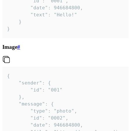
		"id": "0001",

		"date": 946684800,

		"text": "Hello!"

	}

}
Image
#
{

	"sender": {

		"id": "001"

	},

	"message": {

		"type": "photo",

		"id": "0002",

		"date": 946684800,
