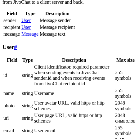
from JivoChat to a client server and back.
Field
Type
Description
sender
User
Message sender
recipient
User
Message recipient
message
Message
Message text
User
#
Field
Type
Description
Max size
Client identificator, required parameter
when sending events to JivoChat
255
id
string
sender.id and when receiving events
symbols
from JivoChat recipient.id
255
name
string
Username
symbols
User avatar URL, valid https or http
2048
photo
string
schemes
symbols
User page URL, valid https or http
2048
url
string
schemes
символов
255
email
string
User email
symbols