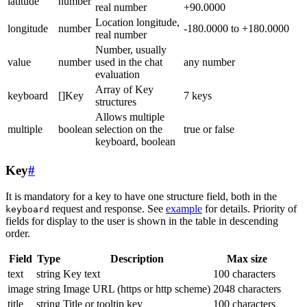
latitude
number
real number
+90.0000
Location longitude,
longitude
number
-180.0000 to +180.0000
real number
Number, usually
value
number
used in the chat
any number
evaluation
Array of Key
keyboard
[]Key
7 keys
structures
Allows multiple
multiple
boolean
selection on the
true or false
keyboard, boolean
Key
#
It is mandatory for a key to have one structure field, both in the
request and response. See
example
for details. Priority of
keyboard
fields for display to the user is shown in the table in descending
order.
Field
Type
Description
Max size
text
string
Key text
100 characters
image
string
Image URL (https or http scheme)
2048 characters
title
string
Title or tooltip key
100 characters