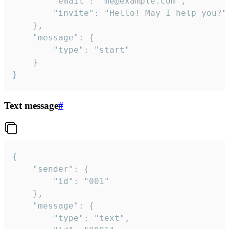
		"email": "me@example.com",

		"invite": "Hello! May I help you?"

	},

	"message": {

		"type": "start"

	}

}
Text message
#
{

	"sender": {

		"id": "001"

	},

	"message": {

		"type": "text",
