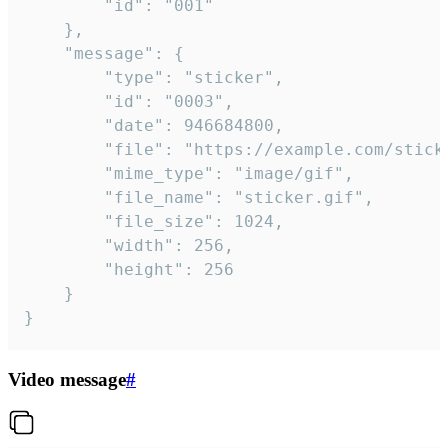
		"id": "001"

	},

	"message": {

		"type": "sticker",

		"id": "0003",

		"date": 946684800,

		"file": "https://example.com/sticker.gif",

		"mime_type": "image/gif",

		"file_name": "sticker.gif",

		"file_size": 1024,

		"width": 256,

		"height": 256

	}

}
Video message
#