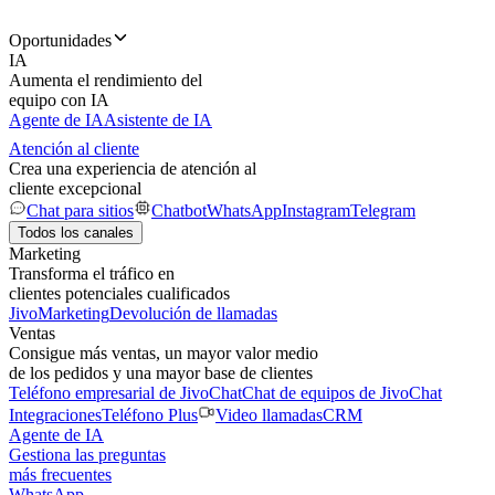
Oportunidades
IA
Aumenta el rendimiento del
equipo con IA
Agente de IA
Asistente de IA
Atención al cliente
Crea una experiencia de atención al
cliente excepcional
Chat para sitios
Chatbot
WhatsApp
Instagram
Telegram
Todos los canales
Marketing
Transforma el tráfico en
clientes potenciales cualificados
JivoMarketing
Devolución de llamadas
Ventas
Consigue más ventas, un mayor valor medio
de los pedidos y una mayor base de clientes
Teléfono empresarial de JivoChat
Chat de equipos de JivoChat
Integraciones
Teléfono Plus
Video llamadas
CRM
Agente de IA
Gestiona las preguntas
más frecuentes
WhatsApp