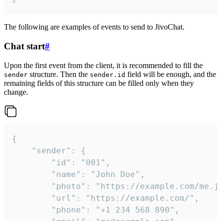
The following are examples of events to send to JivoChat.
Chat start
#
Upon the first event from the client, it is recommended to fill the
structure. Then the
field will be enough, and the
sender
sender.id
remaining fields of this structure can be filled only when they
change.
{

	"sender": {

		"id": "001",

		"name": "John Doe",

		"photo": "https://example.com/me.jpg",

		"url": "https://example.com/",

		"phone": "+1 234 568 890",
