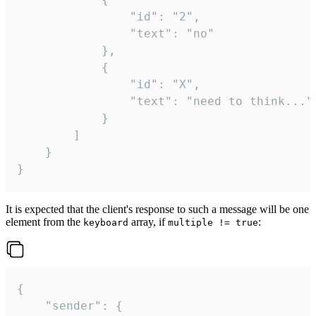
				"id": "2",

				"text": "no"

			},

			{

				"id": "X",

				"text": "need to think..."

			}

		]

	}

}
It is expected that the client's response to such a message will be one
element from the
array, if
:
keyboard
multiple != true
{

	"sender": {
