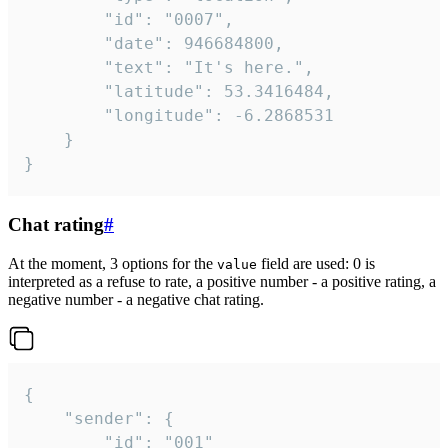
		"id": "0007",

		"date": 946684800,

		"text": "It's here.",

		"latitude": 53.3416484,

		"longitude": -6.2868531

	}

}
Chat rating
#
At the moment, 3 options for the
field are used: 0 is
value
interpreted as a refuse to rate, a positive number - a positive rating, a
negative number - a negative chat rating.
{

	"sender": {

		"id": "001"
