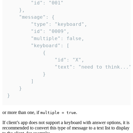
		"id": "001"

	},

	"message": {

		"type": "keyboard",

		"id": "0009",

		"multiple": false,

		"keyboard": [

			{

				"id": "X",

				"text": "need to think..."

			}

		]

	}

}
or more than one, if
.
multiple = true
If client’s app does not support a keyboard with answer options, it is
recommended to convert this type of message to a text list to display