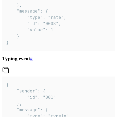
	},

	"message": {

		"type": "rate",

		"id": "0008",

		"value": 1

	}

}
Typing event
#
{

	"sender": {

		"id": "001"

	},

	"message": {

		"type": "typein",
