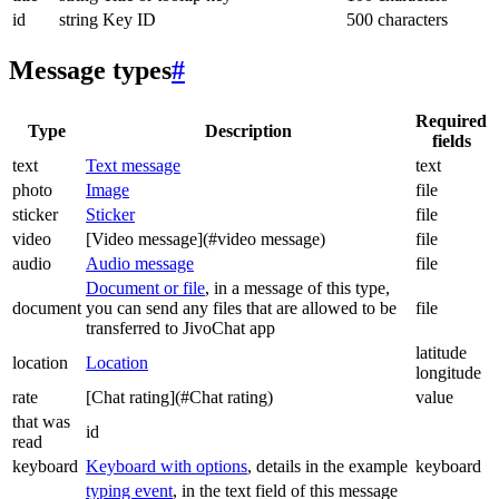
id
string
Key ID
500 characters
Message types
#
Required
Type
Description
fields
text
Text message
text
photo
Image
file
sticker
Sticker
file
video
[Video message](#video message)
file
audio
Audio message
file
Document or file
, in a message of this type,
document
you can send any files that are allowed to be
file
transferred to JivoChat app
latitude
location
Location
longitude
rate
[Chat rating](#Chat rating)
value
that was
id
read
keyboard
Keyboard with options
, details in the example
keyboard
typing event
, in the text field of this message