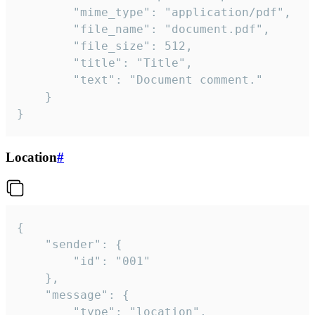
		"mime_type": "application/pdf",

		"file_name": "document.pdf",

		"file_size": 512,

		"title": "Title",

		"text": "Document comment."

	}

}
Location
#
{

	"sender": {

		"id": "001"

	},

	"message": {

		"type": "location",
