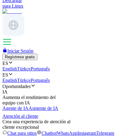
Descargar
para Linux
Iniciar Sesión
Regístrese gratis
ES
English
Türkçe
Português
ES
English
Türkçe
Português
Oportunidades
IA
Aumenta el rendimiento del
equipo con IA
Agente de IA
Asistente de IA
Atención al cliente
Crea una experiencia de atención al
cliente excepcional
Chat para sitios
Chatbot
WhatsApp
Instagram
Telegram