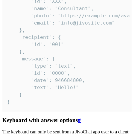
		"id": "XXX",

		"name": "Consultant",

		"photo": "https://example.com/avatar.png",

		"email": "info@jivosite.com"

	},

	"recipient": {

		"id": "001"

	},

	"message": {

		"type": "text",

		"id": "0000",

		"date": 946684800,

		"text": "Hello!"

	}

}
Keyboard with answer options
#
The keyboard can only be sent from a JivoChat app user to a client: