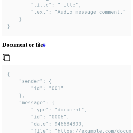
		"title": "Title",

		"text": "Audio message comment."

	}

}
Document or file
#
{

	"sender": {

		"id": "001"

	},

	"message": {

		"type": "document",

		"id": "0006",

		"date": 946684800,

		"file": "https://example.com/document.pdf",
