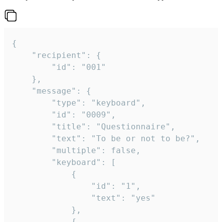
{

	"recipient": {

		"id": "001"

	},

	"message": {

		"type": "keyboard",

		"id": "0009",

		"title": "Questionnaire",

		"text": "To be or not to be?",

		"multiple": false,

		"keyboard": [

			{

				"id": "1",

				"text": "yes"

			},

			{
