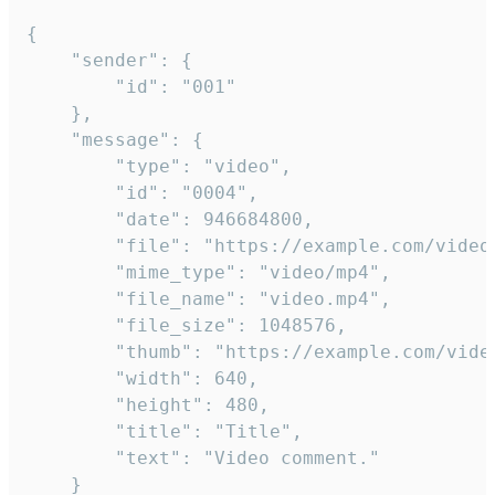
{

	"sender": {

		"id": "001"

	},

	"message": {

		"type": "video",

		"id": "0004",

		"date": 946684800,

		"file": "https://example.com/video.mp4",

		"mime_type": "video/mp4",

		"file_name": "video.mp4",

		"file_size": 1048576,

		"thumb": "https://example.com/video_thumb.png",

		"width": 640,

		"height": 480,

		"title": "Title",

		"text": "Video comment."

	}
