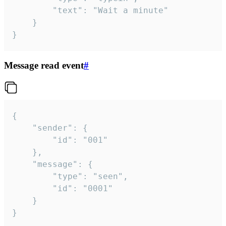
		"text": "Wait a minute"

	}

}
Message read event
#
{

	"sender": {

		"id": "001"

	},

	"message": {

		"type": "seen",

		"id": "0001"

	}

}