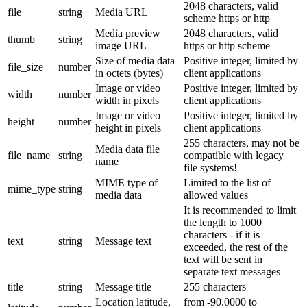
2048 characters, valid
file
string
Media URL
scheme https or http
Media preview
2048 characters, valid
thumb
string
image URL
https or http scheme
Size of media data
Positive integer, limited by
file_size
number
in octets (bytes)
client applications
Image or video
Positive integer, limited by
width
number
width in pixels
client applications
Image or video
Positive integer, limited by
height
number
height in pixels
client applications
255 characters, may not be
Media data file
file_name
string
compatible with legacy
name
file systems!
MIME type of
Limited to the list of
mime_type
string
media data
allowed values
It is recommended to limit
the length to 1000
characters - if it is
text
string
Message text
exceeded, the rest of the
text will be sent in
separate text messages
title
string
Message title
255 characters
Location latitude,
from -90.0000 to