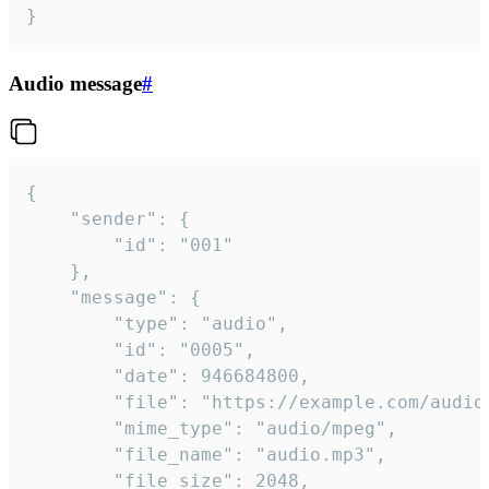
}
Audio message
#
{

	"sender": {

		"id": "001"

	},

	"message": {

		"type": "audio",

		"id": "0005",

		"date": 946684800,

		"file": "https://example.com/audio.mp3",

		"mime_type": "audio/mpeg",

		"file_name": "audio.mp3",

		"file_size": 2048,
