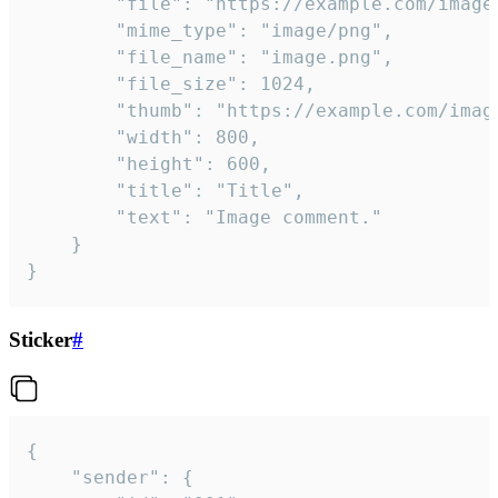
		"file": "https://example.com/image.png",

		"mime_type": "image/png",

		"file_name": "image.png",

		"file_size": 1024,

		"thumb": "https://example.com/image_thumb.png",

		"width": 800,

		"height": 600,

		"title": "Title",

		"text": "Image comment."

	}

}
Sticker
#
{

	"sender": {
