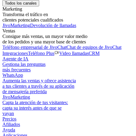
Todos los canales
Marketing
Transforma el tráfico en
clientes potenciales cualificados
JivoMarketing
Devolución de llamadas
Ventas
Consigue más ventas, un mayor valor medio
de los pedidos y una mayor base de clientes
Teléfono empresarial de JivoChat
Chat de equipos de JivoChat
Integraciones
Teléfono Plus
Video llamadas
CRM
Agente de IA
Gestiona las preguntas
más frecuentes
WhatsApp
Aumenta las ventas y ofrece asistencia
a tus clientes a través de su aplicación
de mensajería preferida
JivoMarketing
Capta la atención de tus visitantes:
capta su interés antes de que se
vayan
Precios
Afiliados
Ayuda
Aplicaciones