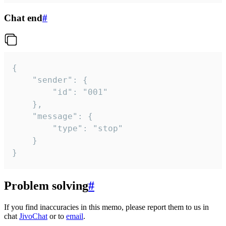
Chat end
#
{

	"sender": {

		"id": "001"

	},

	"message": {

		"type": "stop"

	}

}
Problem solving
#
If you find inaccuracies in this memo, please report them to us in
chat
JivoChat
or to
email
.