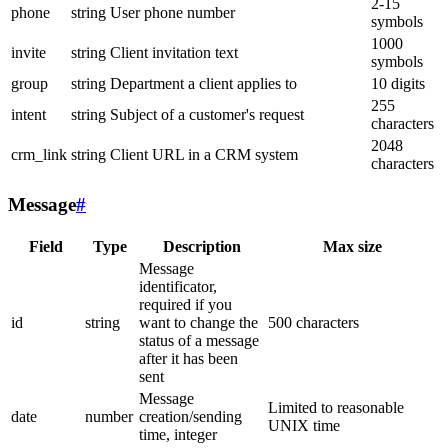
2-15
phone
string
User phone number
symbols
1000
invite
string
Client invitation text
symbols
group
string
Department a client applies to
10 digits
255
intent
string
Subject of a customer's request
characters
2048
crm_link
string
Client URL in a CRM system
characters
Message
#
Field
Type
Description
Max size
Message
identificator,
required if you
id
string
want to change the
500 characters
status of a message
after it has been
sent
Message
Limited to reasonable
date
number
creation/sending
UNIX time
time, integer