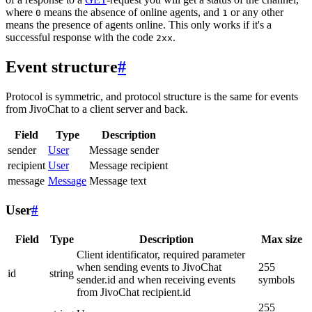
where
means the absence of online agents, and
or any other
0
1
means the presence of agents online. This only works if it's a
successful response with the code
.
2xx
Event structure
#
Protocol is symmetric, and protocol structure is the same for events
from JivoChat to a client server and back.
Field
Type
Description
sender
User
Message sender
recipient
User
Message recipient
message
Message
Message text
User
#
Field
Type
Description
Max size
Client identificator, required parameter
when sending events to JivoChat
255
id
string
sender.id and when receiving events
symbols
from JivoChat recipient.id
255