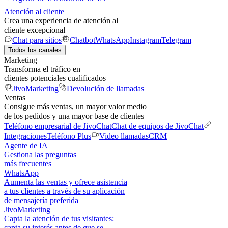
Atención al cliente
Crea una experiencia de atención al
cliente excepcional
Chat para sitios
Chatbot
WhatsApp
Instagram
Telegram
Todos los canales
Marketing
Transforma el tráfico en
clientes potenciales cualificados
JivoMarketing
Devolución de llamadas
Ventas
Consigue más ventas, un mayor valor medio
de los pedidos y una mayor base de clientes
Teléfono empresarial de JivoChat
Chat de equipos de JivoChat
Integraciones
Teléfono Plus
Video llamadas
CRM
Agente de IA
Gestiona las preguntas
más frecuentes
WhatsApp
Aumenta las ventas y ofrece asistencia
a tus clientes a través de su aplicación
de mensajería preferida
JivoMarketing
Capta la atención de tus visitantes:
capta su interés antes de que se