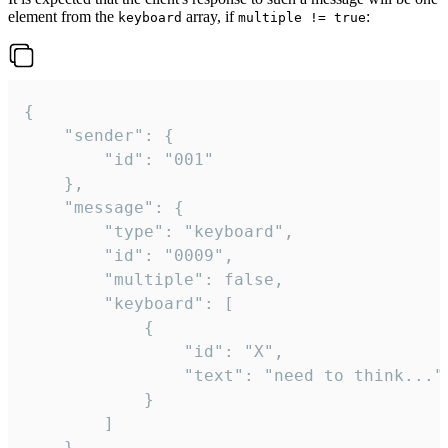
element from the
array, if
:
keyboard
multiple != true
{

	"sender": {

		"id": "001"

	},

	"message": {

		"type": "keyboard",

		"id": "0009",

		"multiple": false,

		"keyboard": [

			{

				"id": "X",

				"text": "need to think..."

			}

		]

	}
