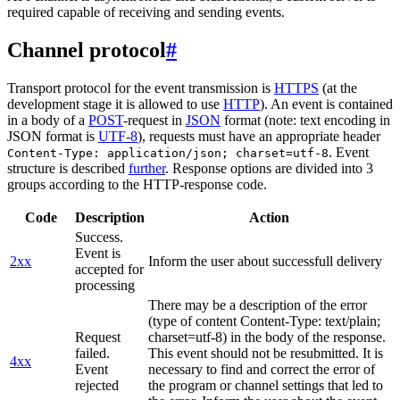
required capable of receiving and sending events.
Channel protocol
#
Transport protocol for the event transmission is
HTTPS
(at the
development stage it is allowed to use
HTTP
). An event is contained
in a body of a
POST
-request in
JSON
format (note: text encoding in
JSON format is
UTF-8
), requests must have an appropriate header
. Event
Content-Type: application/json; charset=utf-8
structure is described
further
. Response options are divided into 3
groups according to the HTTP-response code.
Code
Description
Action
Success.
Event is
2xx
Inform the user about successfull delivery
accepted for
processing
There may be a description of the error
(type of content Content-Type: text/plain;
Request
charset=utf-8) in the body of the response.
failed.
This event should not be resubmitted. It is
4xx
Event
necessary to find and correct the error of
rejected
the program or channel settings that led to