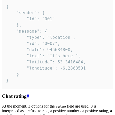
{

	"sender": {

		"id": "001"

	},

	"message": {

		"type": "location",

		"id": "0007",

		"date": 946684800,

		"text": "It's here.",

		"latitude": 53.3416484,

		"longitude": -6.2868531

	}

}
Chat rating
#
At the moment, 3 options for the
field are used: 0 is
value
interpreted as a refuse to rate, a positive number - a positive rating, a