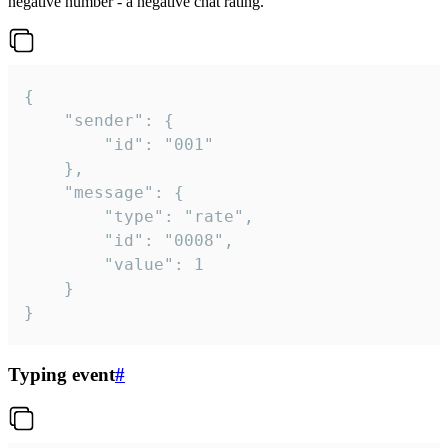
negative number - a negative chat rating.
{

	"sender": {

		"id": "001"

	},

	"message": {

		"type": "rate",

		"id": "0008",

		"value": 1

	}

}
Typing event
#