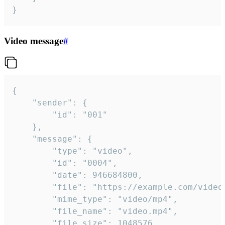
}
Video message
#
{

	"sender": {

		"id": "001"

	},

	"message": {

		"type": "video",

		"id": "0004",

		"date": 946684800,

		"file": "https://example.com/video.mp4",

		"mime_type": "video/mp4",

		"file_name": "video.mp4",

		"file_size": 1048576,
