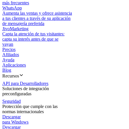
más frecuentes
WhatsApp
Aumenta las ventas y ofrece asistencia
a tus clientes a través de su aplicación
de mensajería preferida
JivoMarketing
Capta la atención de tus visitantes:
capta su interés antes de que se
vayan
Precios
Afiliados
Ayuda
Aplicaciones
Blog
Recursos
API para Desarrolladores
Soluciones de integración
preconfiguradas
Seguridad
Protección que cumple con las
normas internacionales
Descargar
para Windows
Descargar