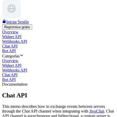
Iniciar Sesión
Regístrese gratis
Overview
Widget API
Webhooks API
Chat API
Bot API
Categorías
Overview
Widget API
Webhooks API
Chat API
Bot API
Documentation
Chat API
This memo describes how to exchange events between servers
through the Chat API channel when integrating with
JivoChat
. Chat
API channel is asynchronous and bidirectional, a custom server is