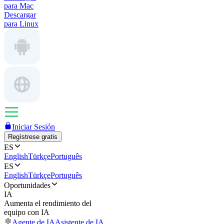
para Mac
Descargar
para Linux
Iniciar Sesión
Regístrese gratis
ES
English
Türkçe
Português
ES
English
Türkçe
Português
Oportunidades
IA
Aumenta el rendimiento del
equipo con IA
Agente de IA
Asistente de IA