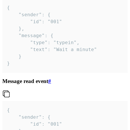
{

	"sender": {

		"id": "001"

	},

	"message": {

		"type": "typein",

		"text": "Wait a minute"

	}

}
Message read event
#
{

	"sender": {

		"id": "001"
