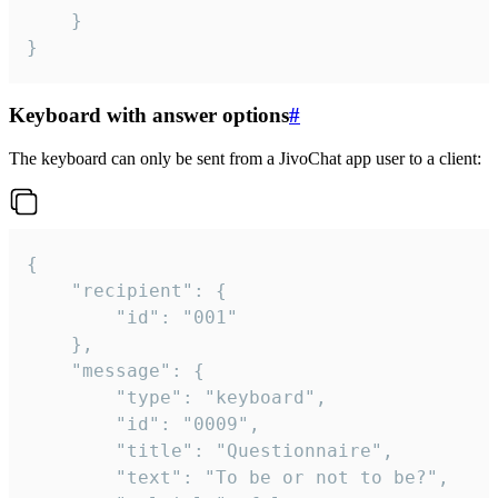
	}

}
Keyboard with answer options
#
The keyboard can only be sent from a JivoChat app user to a client:
{

	"recipient": {

		"id": "001"

	},

	"message": {

		"type": "keyboard",

		"id": "0009",

		"title": "Questionnaire",

		"text": "To be or not to be?",
