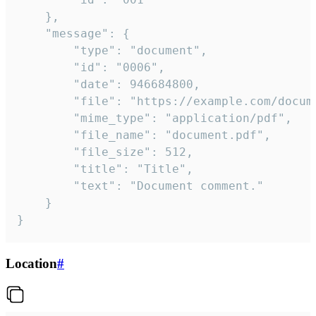
	},

	"message": {

		"type": "document",

		"id": "0006",

		"date": 946684800,

		"file": "https://example.com/document.pdf",

		"mime_type": "application/pdf",

		"file_name": "document.pdf",

		"file_size": 512,

		"title": "Title",

		"text": "Document comment."

	}

}
Location
#