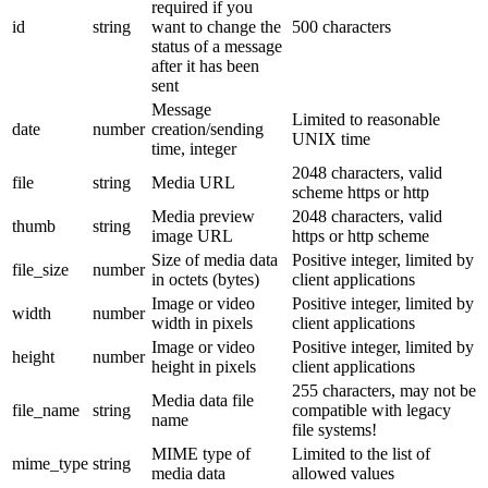
required if you
id
string
want to change the
500 characters
status of a message
after it has been
sent
Message
Limited to reasonable
date
number
creation/sending
UNIX time
time, integer
2048 characters, valid
file
string
Media URL
scheme https or http
Media preview
2048 characters, valid
thumb
string
image URL
https or http scheme
Size of media data
Positive integer, limited by
file_size
number
in octets (bytes)
client applications
Image or video
Positive integer, limited by
width
number
width in pixels
client applications
Image or video
Positive integer, limited by
height
number
height in pixels
client applications
255 characters, may not be
Media data file
file_name
string
compatible with legacy
name
file systems!
MIME type of
Limited to the list of
mime_type
string
media data
allowed values