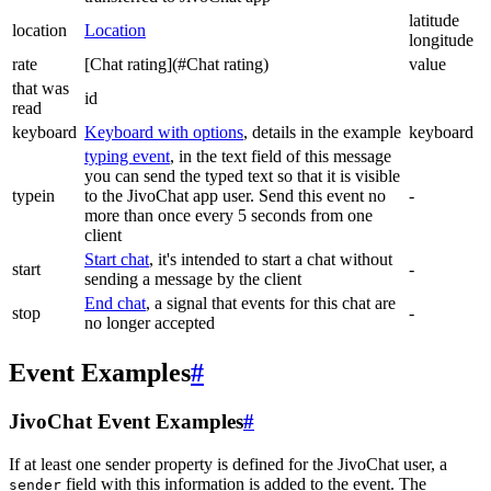
latitude
location
Location
longitude
rate
[Chat rating](#Chat rating)
value
that was
id
read
keyboard
Keyboard with options
, details in the example
keyboard
typing event
, in the text field of this message
you can send the typed text so that it is visible
typein
to the JivoChat app user. Send this event no
-
more than once every 5 seconds from one
client
Start chat
, it's intended to start a chat without
start
-
sending a message by the client
End chat
, a signal that events for this chat are
stop
-
no longer accepted
Event Examples
#
JivoChat Event Examples
#
If at least one sender property is defined for the JivoChat user, a
field with this information is added to the event. The
sender