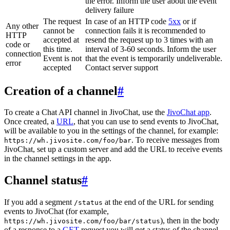
the error. Inform the user about the event
delivery failure
The request
In case of an HTTP code
5xx
or if
Any other
cannot be
connection fails it is recommended to
HTTP
accepted at
resend the request up to 3 times with an
code or
this time.
interval of 3-60 seconds. Inform the user
connection
Event is not
that the event is temporarily undeliverable.
error
accepted
Contact server support
Creation of a channel
#
To create a Chat API channel in JivoChat, use the
JivoChat app
.
Once created, a
URL
, that you can use to send events to JivoChat,
will be available to you in the settings of the channel, for example:
. To receive messages from
https://wh.jivosite.com/foo/bar
JivoChat, set up a custom server and add the URL to receive events
in the channel settings in the app.
Channel status
#
If you add a segment
at the end of the URL for sending
/status
events to JivoChat (for example,
), then in the body
https://wh.jivosite.com/foo/bar/status
of a response to a
GET
-request you will get a status of the channel,