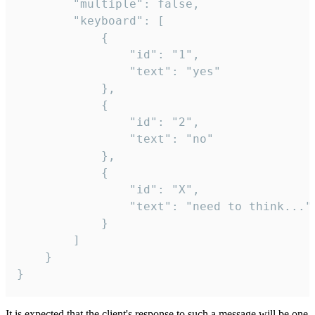
		"multiple": false,

		"keyboard": [

			{

				"id": "1",

				"text": "yes"

			},

			{

				"id": "2",

				"text": "no"

			},

			{

				"id": "X",

				"text": "need to think..."

			}

		]

	}

}
It is expected that the client's response to such a message will be one