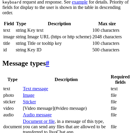
request and response. See
example
for details. Priority of
keyboard
fields for display to the user is shown in the table in descending
order.
Field
Type
Description
Max size
text
string
Key text
100 characters
image
string
Image URL (https or http scheme)
2048 characters
title
string
Title or tooltip key
100 characters
id
string
Key ID
500 characters
Message types
#
Required
Type
Description
fields
text
Text message
text
photo
Image
file
sticker
Sticker
file
video
[Video message](#video message)
file
audio
Audio message
file
Document or file
, in a message of this type,
document
you can send any files that are allowed to be
file
transferred to JivoChat app