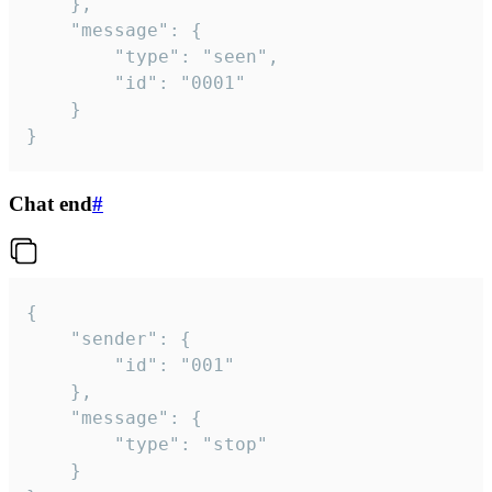
	},

	"message": {

		"type": "seen",

		"id": "0001"

	}

}
Chat end
#
{

	"sender": {

		"id": "001"

	},

	"message": {

		"type": "stop"

	}
