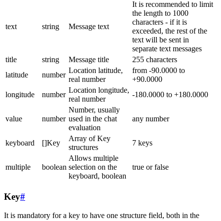
It is recommended to limit
the length to 1000
characters - if it is
text
string
Message text
exceeded, the rest of the
text will be sent in
separate text messages
title
string
Message title
255 characters
Location latitude,
from -90.0000 to
latitude
number
real number
+90.0000
Location longitude,
longitude
number
-180.0000 to +180.0000
real number
Number, usually
value
number
used in the chat
any number
evaluation
Array of Key
keyboard
[]Key
7 keys
structures
Allows multiple
multiple
boolean
selection on the
true or false
keyboard, boolean
Key
#
It is mandatory for a key to have one structure field, both in the