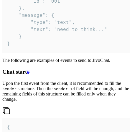
		"id": "001"

	},

	"message": {

		"type": "text",

		"text": "need to think..."

	}

}
The following are examples of events to send to JivoChat.
Chat start
#
Upon the first event from the client, it is recommended to fill the
structure. Then the
field will be enough, and the
sender
sender.id
remaining fields of this structure can be filled only when they
change.
{
