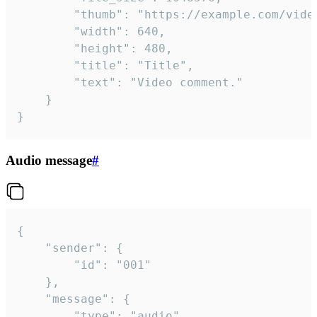
		"thumb": "https://example.com/video_thumb.png",

		"width": 640,

		"height": 480,

		"title": "Title",

		"text": "Video comment."

	}

}
Audio message
#
{

	"sender": {

		"id": "001"

	},

	"message": {

		"type": "audio",
