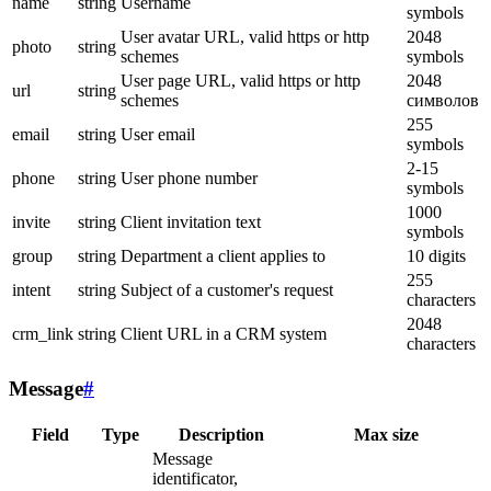
name
string
Username
symbols
User avatar URL, valid https or http
2048
photo
string
schemes
symbols
User page URL, valid https or http
2048
url
string
schemes
символов
255
email
string
User email
symbols
2-15
phone
string
User phone number
symbols
1000
invite
string
Client invitation text
symbols
group
string
Department a client applies to
10 digits
255
intent
string
Subject of a customer's request
characters
2048
crm_link
string
Client URL in a CRM system
characters
Message
#
Field
Type
Description
Max size
Message
identificator,