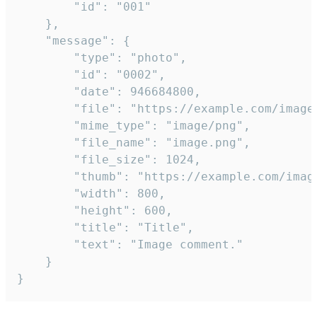
		"id": "001"

	},

	"message": {

		"type": "photo",

		"id": "0002",

		"date": 946684800,

		"file": "https://example.com/image.png",

		"mime_type": "image/png",

		"file_name": "image.png",

		"file_size": 1024,

		"thumb": "https://example.com/image_thumb.png",

		"width": 800,

		"height": 600,

		"title": "Title",

		"text": "Image comment."

	}

}