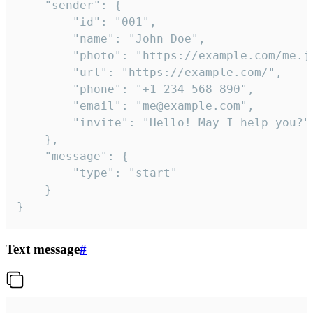
	"sender": {

		"id": "001",

		"name": "John Doe",

		"photo": "https://example.com/me.jpg",

		"url": "https://example.com/",

		"phone": "+1 234 568 890",

		"email": "me@example.com",

		"invite": "Hello! May I help you?"

	},

	"message": {

		"type": "start"

	}

}
Text message
#