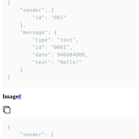
{

	"sender": {

		"id": "001"

	},

	"message": {

		"type": "text",

		"id": "0001",

		"date": 946684800,

		"text": "Hello!"

	}

}
Image
#
{

	"sender": {
