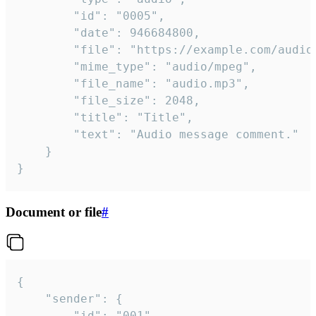
		"id": "0005",

		"date": 946684800,

		"file": "https://example.com/audio.mp3",

		"mime_type": "audio/mpeg",

		"file_name": "audio.mp3",

		"file_size": 2048,

		"title": "Title",

		"text": "Audio message comment."

	}

}
Document or file
#
{

	"sender": {

		"id": "001"
