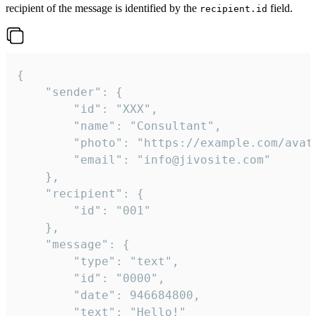
recipient of the message is identified by the
field.
recipient.id
{

	"sender": {

		"id": "XXX",

		"name": "Consultant",

		"photo": "https://example.com/avatar.png",

		"email": "info@jivosite.com"

	},

	"recipient": {

		"id": "001"

	},

	"message": {

		"type": "text",

		"id": "0000",

		"date": 946684800,

		"text": "Hello!"
