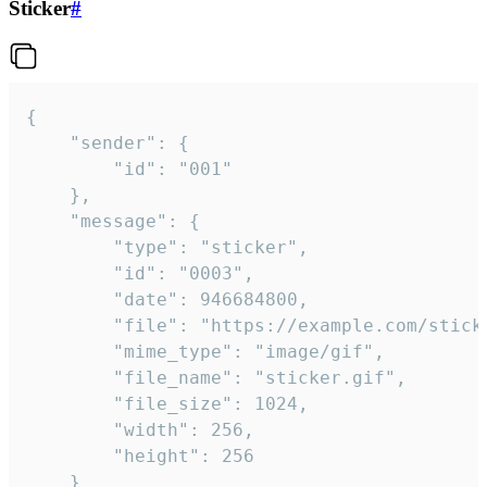
Sticker
#
{

	"sender": {

		"id": "001"

	},

	"message": {

		"type": "sticker",

		"id": "0003",

		"date": 946684800,

		"file": "https://example.com/sticker.gif",

		"mime_type": "image/gif",

		"file_name": "sticker.gif",

		"file_size": 1024,

		"width": 256,

		"height": 256

	}
