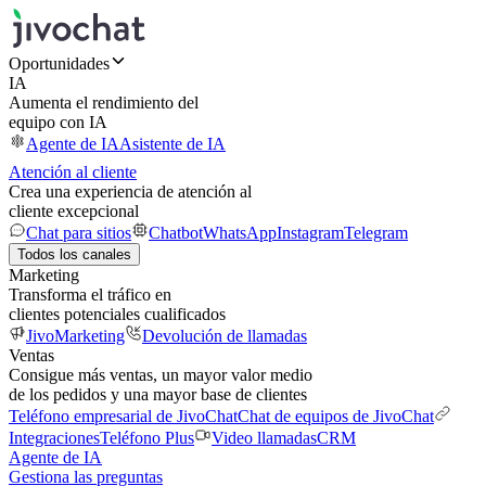
Oportunidades
IA
Aumenta el rendimiento del
equipo con IA
Agente de IA
Asistente de IA
Atención al cliente
Crea una experiencia de atención al
cliente excepcional
Chat para sitios
Chatbot
WhatsApp
Instagram
Telegram
Todos los canales
Marketing
Transforma el tráfico en
clientes potenciales cualificados
JivoMarketing
Devolución de llamadas
Ventas
Consigue más ventas, un mayor valor medio
de los pedidos y una mayor base de clientes
Teléfono empresarial de JivoChat
Chat de equipos de JivoChat
Integraciones
Teléfono Plus
Video llamadas
CRM
Agente de IA
Gestiona las preguntas