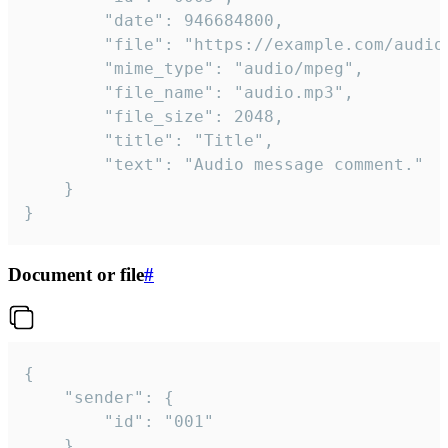
		"date": 946684800,

		"file": "https://example.com/audio.mp3",

		"mime_type": "audio/mpeg",

		"file_name": "audio.mp3",

		"file_size": 2048,

		"title": "Title",

		"text": "Audio message comment."

	}

}
Document or file
#
{

	"sender": {

		"id": "001"

	},
