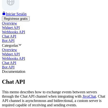
Iniciar Sesión
Regístrese gratis
Overview
Widget API
Webhooks API
Chat API
Bot API
Categorías
Overview
Widget API
Webhooks API
Chat API
Bot API
Documentation
Chat API
This memo describes how to exchange events between servers
through the Chat API channel when integrating with
JivoChat
. Chat
API channel is asynchronous and bidirectional, a custom server is
required capable of receiving and sending events.