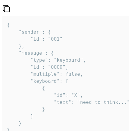
{

	"sender": {

		"id": "001"

	},

	"message": {

		"type": "keyboard",

		"id": "0009",

		"multiple": false,

		"keyboard": [

			{

				"id": "X",

				"text": "need to think..."

			}

		]

	}

}