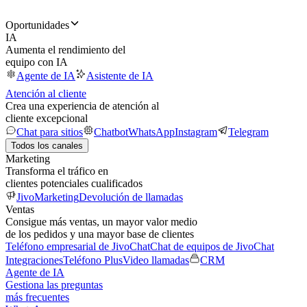
Oportunidades
IA
Aumenta el rendimiento del
equipo con IA
Agente de IA
Asistente de IA
Atención al cliente
Crea una experiencia de atención al
cliente excepcional
Chat para sitios
Chatbot
WhatsApp
Instagram
Telegram
Todos los canales
Marketing
Transforma el tráfico en
clientes potenciales cualificados
JivoMarketing
Devolución de llamadas
Ventas
Consigue más ventas, un mayor valor medio
de los pedidos y una mayor base de clientes
Teléfono empresarial de JivoChat
Chat de equipos de JivoChat
Integraciones
Teléfono Plus
Video llamadas
CRM
Agente de IA
Gestiona las preguntas
más frecuentes