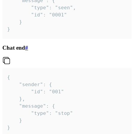
	"message": {

		"type": "seen",

		"id": "0001"

	}

}
Chat end
#
{

	"sender": {

		"id": "001"

	},

	"message": {

		"type": "stop"

	}

}