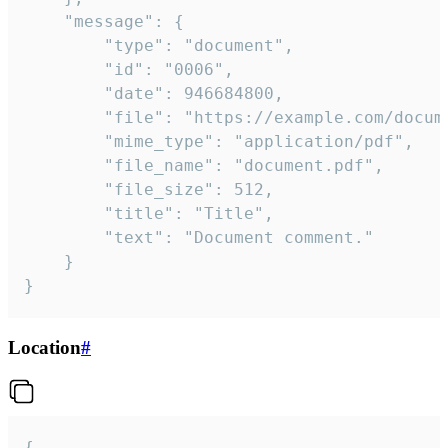
	"message": {

		"type": "document",

		"id": "0006",

		"date": 946684800,

		"file": "https://example.com/document.pdf",

		"mime_type": "application/pdf",

		"file_name": "document.pdf",

		"file_size": 512,

		"title": "Title",

		"text": "Document comment."

	}

}
Location
#
{
