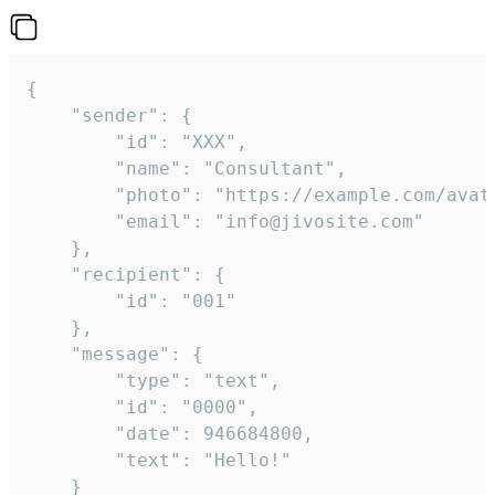
{

	"sender": {

		"id": "XXX",

		"name": "Consultant",

		"photo": "https://example.com/avatar.png",

		"email": "info@jivosite.com"

	},

	"recipient": {

		"id": "001"

	},

	"message": {

		"type": "text",

		"id": "0000",

		"date": 946684800,

		"text": "Hello!"

	}
