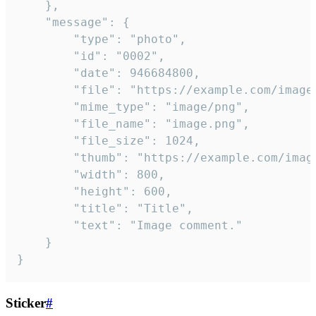
	},

	"message": {

		"type": "photo",

		"id": "0002",

		"date": 946684800,

		"file": "https://example.com/image.png",

		"mime_type": "image/png",

		"file_name": "image.png",

		"file_size": 1024,

		"thumb": "https://example.com/image_thumb.png",

		"width": 800,

		"height": 600,

		"title": "Title",

		"text": "Image comment."

	}

}
Sticker
#