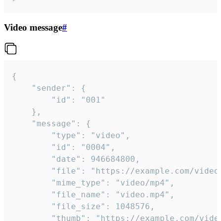
Video message
#
{

	"sender": {

		"id": "001"

	},

	"message": {

		"type": "video",

		"id": "0004",

		"date": 946684800,

		"file": "https://example.com/video.mp4",

		"mime_type": "video/mp4",

		"file_name": "video.mp4",

		"file_size": 1048576,

		"thumb": "https://example.com/video_thumb.png",
