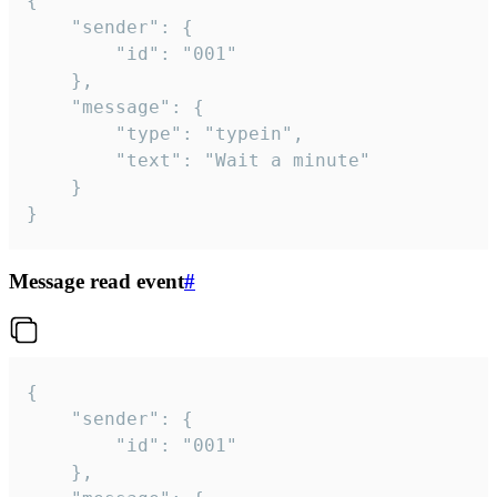
{

	"sender": {

		"id": "001"

	},

	"message": {

		"type": "typein",

		"text": "Wait a minute"

	}

}
Message read event
#
{

	"sender": {

		"id": "001"

	},
