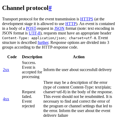
Channel protocol
#
Transport protocol for the event transmission is
HTTPS
(at the
development stage it is allowed to use
HTTP
). An event is contained
in a body of a
POST
-request in
JSON
format (note: text encoding in
JSON format is
UTF-8
), requests must have an appropriate header
. Event
Content-Type: application/json; charset=utf-8
structure is described
further
. Response options are divided into 3
groups according to the HTTP-response code.
Code
Description
Action
Success.
Event is
2xx
Inform the user about successfull delivery
accepted for
processing
There may be a description of the error
(type of content Content-Type: text/plain;
Request
charset=utf-8) in the body of the response.
failed.
This event should not be resubmitted. It is
4xx
Event
necessary to find and correct the error of
rejected
the program or channel settings that led to
the error. Inform the user about the event
delivery failure