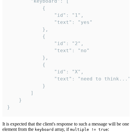
		"keyboard": [

			{

				"id": "1",

				"text": "yes"

			},

			{

				"id": "2",

				"text": "no"

			},

			{

				"id": "X",

				"text": "need to think..."

			}

		]

	}

}
It is expected that the client's response to such a message will be one
element from the
array, if
:
keyboard
multiple != true