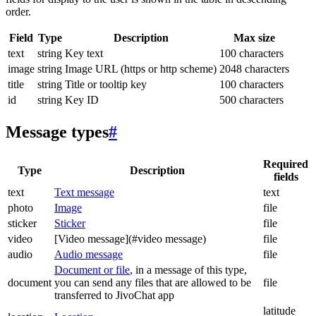
order.
Field
Type
Description
Max size
text
string
Key text
100 characters
image
string
Image URL (https or http scheme)
2048 characters
title
string
Title or tooltip key
100 characters
id
string
Key ID
500 characters
Message types
#
Required
Type
Description
fields
text
Text message
text
photo
Image
file
sticker
Sticker
file
video
[Video message](#video message)
file
audio
Audio message
file
Document or file
, in a message of this type,
document
you can send any files that are allowed to be
file
transferred to JivoChat app
latitude