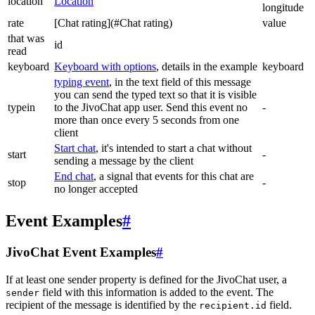
location
Location
longitude
rate
[Chat rating](#Chat rating)
value
that was
id
read
keyboard
Keyboard with options
, details in the example
keyboard
typing event
, in the text field of this message
you can send the typed text so that it is visible
typein
to the JivoChat app user. Send this event no
-
more than once every 5 seconds from one
client
Start chat
, it's intended to start a chat without
start
-
sending a message by the client
End chat
, a signal that events for this chat are
stop
-
no longer accepted
Event Examples
#
JivoChat Event Examples
#
If at least one sender property is defined for the JivoChat user, a
field with this information is added to the event. The
sender
recipient of the message is identified by the
field.
recipient.id