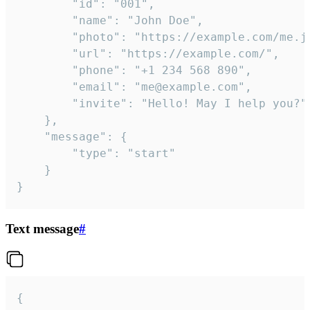
		"id": "001",

		"name": "John Doe",

		"photo": "https://example.com/me.jpg",

		"url": "https://example.com/",

		"phone": "+1 234 568 890",

		"email": "me@example.com",

		"invite": "Hello! May I help you?"

	},

	"message": {

		"type": "start"

	}

}
Text message
#
{
