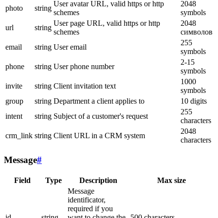
User avatar URL, valid https or http
2048
photo
string
schemes
symbols
User page URL, valid https or http
2048
url
string
schemes
символов
255
email
string
User email
symbols
2-15
phone
string
User phone number
symbols
1000
invite
string
Client invitation text
symbols
group
string
Department a client applies to
10 digits
255
intent
string
Subject of a customer's request
characters
2048
crm_link
string
Client URL in a CRM system
characters
Message
#
Field
Type
Description
Max size
Message
identificator,
required if you
id
string
want to change the
500 characters