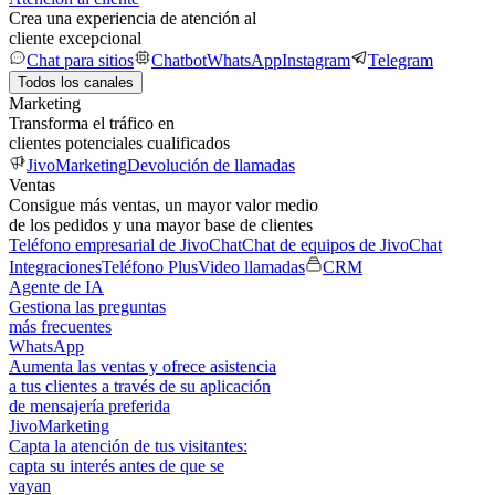
Crea una experiencia de atención al
cliente excepcional
Chat para sitios
Chatbot
WhatsApp
Instagram
Telegram
Todos los canales
Marketing
Transforma el tráfico en
clientes potenciales cualificados
JivoMarketing
Devolución de llamadas
Ventas
Consigue más ventas, un mayor valor medio
de los pedidos y una mayor base de clientes
Teléfono empresarial de JivoChat
Chat de equipos de JivoChat
Integraciones
Teléfono Plus
Video llamadas
CRM
Agente de IA
Gestiona las preguntas
más frecuentes
WhatsApp
Aumenta las ventas y ofrece asistencia
a tus clientes a través de su aplicación
de mensajería preferida
JivoMarketing
Capta la atención de tus visitantes:
capta su interés antes de que se
vayan