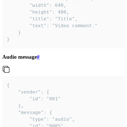
		"width": 640,

		"height": 480,

		"title": "Title",

		"text": "Video comment."

	}

}
Audio message
#
{

	"sender": {

		"id": "001"

	},

	"message": {

		"type": "audio",

		"id": "0005",
