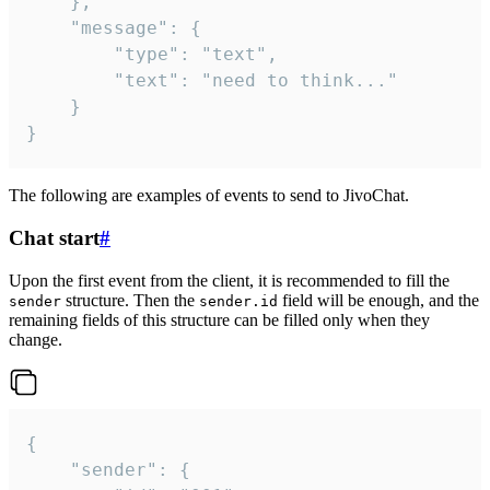
	},

	"message": {

		"type": "text",

		"text": "need to think..."

	}

}
The following are examples of events to send to JivoChat.
Chat start
#
Upon the first event from the client, it is recommended to fill the
structure. Then the
field will be enough, and the
sender
sender.id
remaining fields of this structure can be filled only when they
change.
{

	"sender": {
