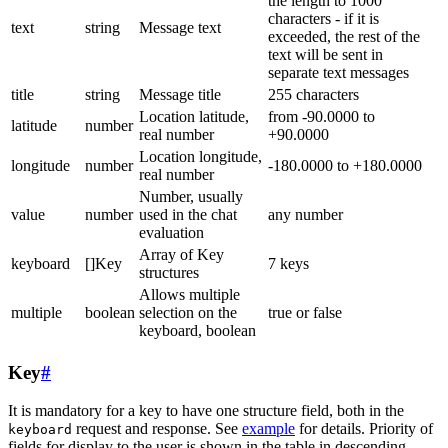
the length to 1000
characters - if it is
text
string
Message text
exceeded, the rest of the
text will be sent in
separate text messages
title
string
Message title
255 characters
Location latitude,
from -90.0000 to
latitude
number
real number
+90.0000
Location longitude,
longitude
number
-180.0000 to +180.0000
real number
Number, usually
value
number
used in the chat
any number
evaluation
Array of Key
keyboard
[]Key
7 keys
structures
Allows multiple
multiple
boolean
selection on the
true or false
keyboard, boolean
Key
#
It is mandatory for a key to have one structure field, both in the
request and response. See
example
for details. Priority of
keyboard
fields for display to the user is shown in the table in descending