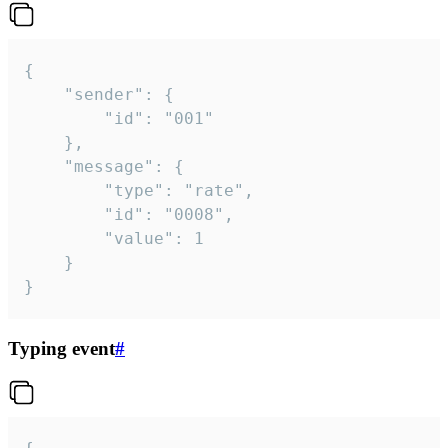
{

	"sender": {

		"id": "001"

	},

	"message": {

		"type": "rate",

		"id": "0008",

		"value": 1

	}

}
Typing event
#