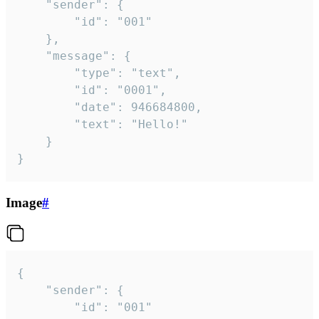
	"sender": {

		"id": "001"

	},

	"message": {

		"type": "text",

		"id": "0001",

		"date": 946684800,

		"text": "Hello!"

	}

}
Image
#
{

	"sender": {

		"id": "001"
