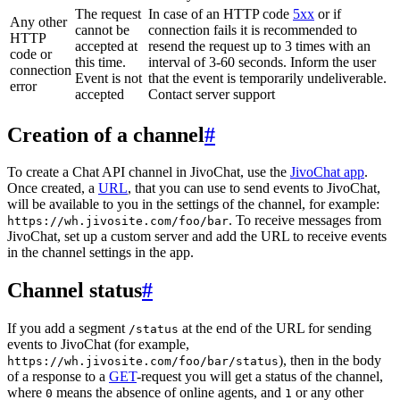
The request
In case of an HTTP code
5xx
or if
Any other
cannot be
connection fails it is recommended to
HTTP
accepted at
resend the request up to 3 times with an
code or
this time.
interval of 3-60 seconds. Inform the user
connection
Event is not
that the event is temporarily undeliverable.
error
accepted
Contact server support
Creation of a channel
#
To create a Chat API channel in JivoChat, use the
JivoChat app
.
Once created, a
URL
, that you can use to send events to JivoChat,
will be available to you in the settings of the channel, for example:
. To receive messages from
https://wh.jivosite.com/foo/bar
JivoChat, set up a custom server and add the URL to receive events
in the channel settings in the app.
Channel status
#
If you add a segment
at the end of the URL for sending
/status
events to JivoChat (for example,
), then in the body
https://wh.jivosite.com/foo/bar/status
of a response to a
GET
-request you will get a status of the channel,
where
means the absence of online agents, and
or any other
0
1