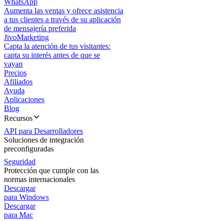
WhatsApp
Aumenta las ventas y ofrece asistencia
a tus clientes a través de su aplicación
de mensajería preferida
JivoMarketing
Capta la atención de tus visitantes:
capta su interés antes de que se
vayan
Precios
Afiliados
Ayuda
Aplicaciones
Blog
Recursos
API para Desarrolladores
Soluciones de integración
preconfiguradas
Seguridad
Protección que cumple con las
normas internacionales
Descargar
para Windows
Descargar
para Mac