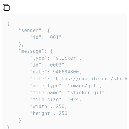
{

	"sender": {

		"id": "001"

	},

	"message": {

		"type": "sticker",

		"id": "0003",

		"date": 946684800,

		"file": "https://example.com/sticker.gif",

		"mime_type": "image/gif",

		"file_name": "sticker.gif",

		"file_size": 1024,

		"width": 256,

		"height": 256

	}

}