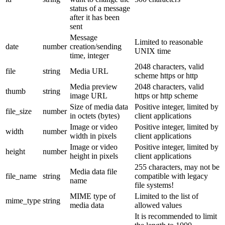
status of a message
after it has been
sent
Message
Limited to reasonable
date
number
creation/sending
UNIX time
time, integer
2048 characters, valid
file
string
Media URL
scheme https or http
Media preview
2048 characters, valid
thumb
string
image URL
https or http scheme
Size of media data
Positive integer, limited by
file_size
number
in octets (bytes)
client applications
Image or video
Positive integer, limited by
width
number
width in pixels
client applications
Image or video
Positive integer, limited by
height
number
height in pixels
client applications
255 characters, may not be
Media data file
file_name
string
compatible with legacy
name
file systems!
MIME type of
Limited to the list of
mime_type
string
media data
allowed values
It is recommended to limit