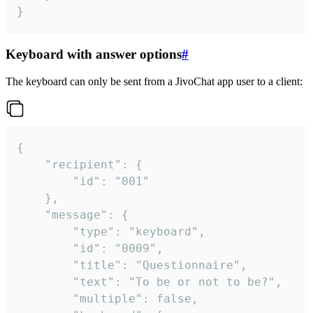
}
Keyboard with answer options
#
The keyboard can only be sent from a JivoChat app user to a client:
{

	"recipient": {

		"id": "001"

	},

	"message": {

		"type": "keyboard",

		"id": "0009",

		"title": "Questionnaire",

		"text": "To be or not to be?",

		"multiple": false,
