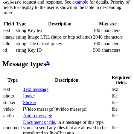
request and response. See
example
for details. Priority of
keyboard
fields for display to the user is shown in the table in descending
order.
Field
Type
Description
Max size
text
string
Key text
100 characters
image
string
Image URL (https or http scheme)
2048 characters
title
string
Title or tooltip key
100 characters
id
string
Key ID
500 characters
Message types
#
Required
Type
Description
fields
text
Text message
text
photo
Image
file
sticker
Sticker
file
video
[Video message](#video message)
file
audio
Audio message
file
Document or file
, in a message of this type,
document
you can send any files that are allowed to be
file
transferred to JivoChat app