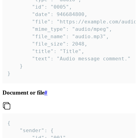
		"id": "0005",

		"date": 946684800,

		"file": "https://example.com/audio.mp3",

		"mime_type": "audio/mpeg",

		"file_name": "audio.mp3",

		"file_size": 2048,

		"title": "Title",

		"text": "Audio message comment."

	}

}
Document or file
#
{

	"sender": {

		"id": "001"
