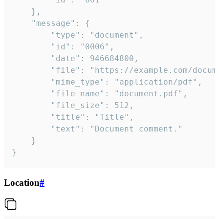
	},

	"message": {

		"type": "document",

		"id": "0006",

		"date": 946684800,

		"file": "https://example.com/document.pdf",

		"mime_type": "application/pdf",

		"file_name": "document.pdf",

		"file_size": 512,

		"title": "Title",

		"text": "Document comment."

	}

}
Location
#