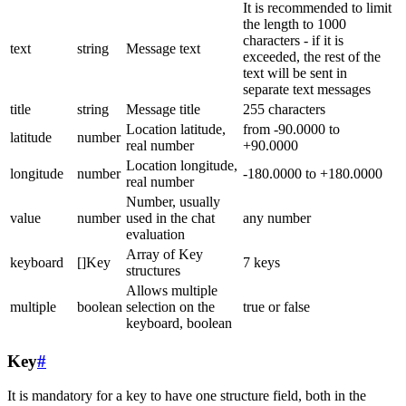
It is recommended to limit
the length to 1000
characters - if it is
text
string
Message text
exceeded, the rest of the
text will be sent in
separate text messages
title
string
Message title
255 characters
Location latitude,
from -90.0000 to
latitude
number
real number
+90.0000
Location longitude,
longitude
number
-180.0000 to +180.0000
real number
Number, usually
value
number
used in the chat
any number
evaluation
Array of Key
keyboard
[]Key
7 keys
structures
Allows multiple
multiple
boolean
selection on the
true or false
keyboard, boolean
Key
#
It is mandatory for a key to have one structure field, both in the