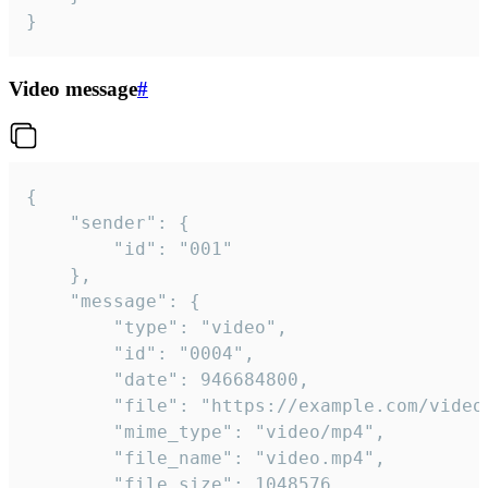
}
Video message
#
{

	"sender": {

		"id": "001"

	},

	"message": {

		"type": "video",

		"id": "0004",

		"date": 946684800,

		"file": "https://example.com/video.mp4",

		"mime_type": "video/mp4",

		"file_name": "video.mp4",

		"file_size": 1048576,
