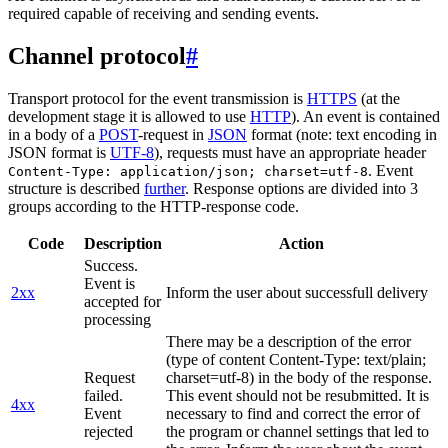
required capable of receiving and sending events.
Channel protocol
#
Transport protocol for the event transmission is
HTTPS
(at the
development stage it is allowed to use
HTTP
). An event is contained
in a body of a
POST
-request in
JSON
format (note: text encoding in
JSON format is
UTF-8
), requests must have an appropriate header
. Event
Content-Type: application/json; charset=utf-8
structure is described
further
. Response options are divided into 3
groups according to the HTTP-response code.
Code
Description
Action
Success.
Event is
2xx
Inform the user about successfull delivery
accepted for
processing
There may be a description of the error
(type of content Content-Type: text/plain;
Request
charset=utf-8) in the body of the response.
failed.
This event should not be resubmitted. It is
4xx
Event
necessary to find and correct the error of
rejected
the program or channel settings that led to