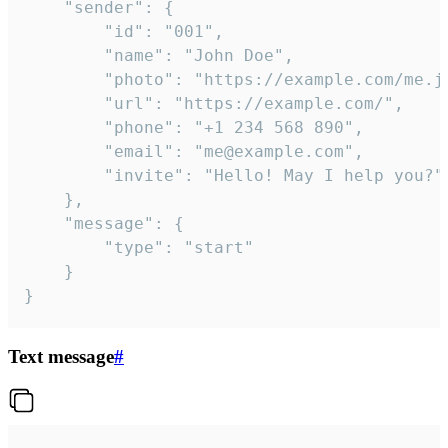
	"sender": {

		"id": "001",

		"name": "John Doe",

		"photo": "https://example.com/me.jpg",

		"url": "https://example.com/",

		"phone": "+1 234 568 890",

		"email": "me@example.com",

		"invite": "Hello! May I help you?"

	},

	"message": {

		"type": "start"

	}

}
Text message
#