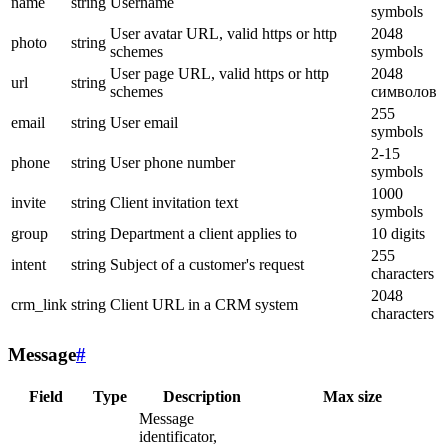
name
string
Username
symbols
User avatar URL, valid https or http
2048
photo
string
schemes
symbols
User page URL, valid https or http
2048
url
string
schemes
символов
255
email
string
User email
symbols
2-15
phone
string
User phone number
symbols
1000
invite
string
Client invitation text
symbols
group
string
Department a client applies to
10 digits
255
intent
string
Subject of a customer's request
characters
2048
crm_link
string
Client URL in a CRM system
characters
Message
#
Field
Type
Description
Max size
Message
identificator,