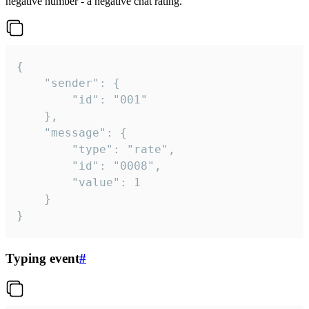
negative number - a negative chat rating.
{

	"sender": {

		"id": "001"

	},

	"message": {

		"type": "rate",

		"id": "0008",

		"value": 1

	}

}
Typing event
#