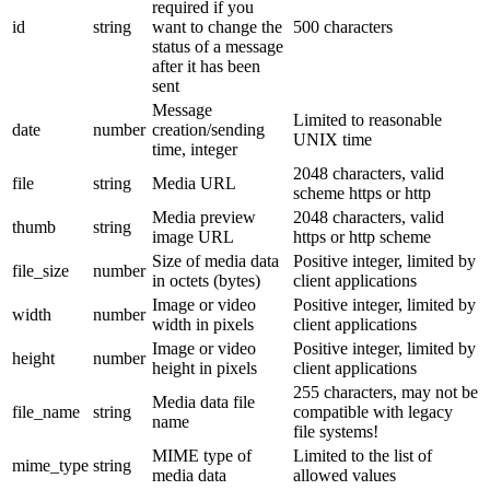
required if you
id
string
want to change the
500 characters
status of a message
after it has been
sent
Message
Limited to reasonable
date
number
creation/sending
UNIX time
time, integer
2048 characters, valid
file
string
Media URL
scheme https or http
Media preview
2048 characters, valid
thumb
string
image URL
https or http scheme
Size of media data
Positive integer, limited by
file_size
number
in octets (bytes)
client applications
Image or video
Positive integer, limited by
width
number
width in pixels
client applications
Image or video
Positive integer, limited by
height
number
height in pixels
client applications
255 characters, may not be
Media data file
file_name
string
compatible with legacy
name
file systems!
MIME type of
Limited to the list of
mime_type
string
media data
allowed values