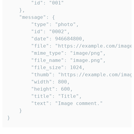
		"id": "001"

	},

	"message": {

		"type": "photo",

		"id": "0002",

		"date": 946684800,

		"file": "https://example.com/image.png",

		"mime_type": "image/png",

		"file_name": "image.png",

		"file_size": 1024,

		"thumb": "https://example.com/image_thumb.png",

		"width": 800,

		"height": 600,

		"title": "Title",

		"text": "Image comment."

	}

}