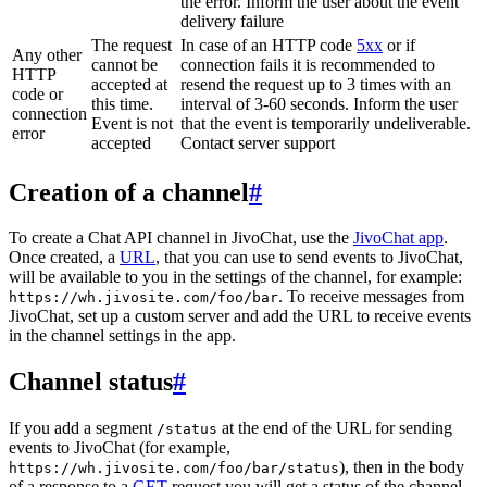
the error. Inform the user about the event
delivery failure
The request
In case of an HTTP code
5xx
or if
Any other
cannot be
connection fails it is recommended to
HTTP
accepted at
resend the request up to 3 times with an
code or
this time.
interval of 3-60 seconds. Inform the user
connection
Event is not
that the event is temporarily undeliverable.
error
accepted
Contact server support
Creation of a channel
#
To create a Chat API channel in JivoChat, use the
JivoChat app
.
Once created, a
URL
, that you can use to send events to JivoChat,
will be available to you in the settings of the channel, for example:
. To receive messages from
https://wh.jivosite.com/foo/bar
JivoChat, set up a custom server and add the URL to receive events
in the channel settings in the app.
Channel status
#
If you add a segment
at the end of the URL for sending
/status
events to JivoChat (for example,
), then in the body
https://wh.jivosite.com/foo/bar/status
of a response to a
GET
-request you will get a status of the channel,