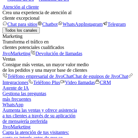
Atención al cliente
Crea una experiencia de atención al
cliente excepcional
Chat para sitios
Chatbot
WhatsApp
Instagram
Telegram
Todos los canales
Marketing
Transforma el tráfico en
clientes potenciales cualificados
JivoMarketing
Devolución de llamadas
Ventas
Consigue más ventas, un mayor valor medio
de los pedidos y una mayor base de clientes
Teléfono empresarial de JivoChat
Chat de equipos de JivoChat
Integraciones
Teléfono Plus
Video llamadas
CRM
Agente de IA
Gestiona las preguntas
más frecuentes
WhatsApp
Aumenta las ventas y ofrece asistencia
a tus clientes a través de su aplicación
de mensajería preferida
JivoMarketing
Capta la atención de tus visitantes:
capta su interés antes de que se