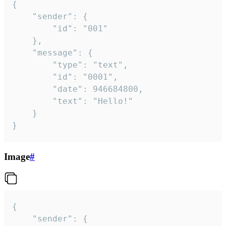
{

	"sender": {

		"id": "001"

	},

	"message": {

		"type": "text",

		"id": "0001",

		"date": 946684800,

		"text": "Hello!"

	}

}
Image
#
{

	"sender": {
