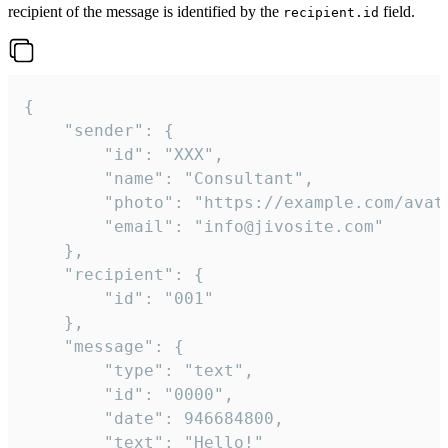
recipient of the message is identified by the
field.
recipient.id
{

	"sender": {

		"id": "XXX",

		"name": "Consultant",

		"photo": "https://example.com/avatar.png",

		"email": "info@jivosite.com"

	},

	"recipient": {

		"id": "001"

	},

	"message": {

		"type": "text",

		"id": "0000",

		"date": 946684800,

		"text": "Hello!"
