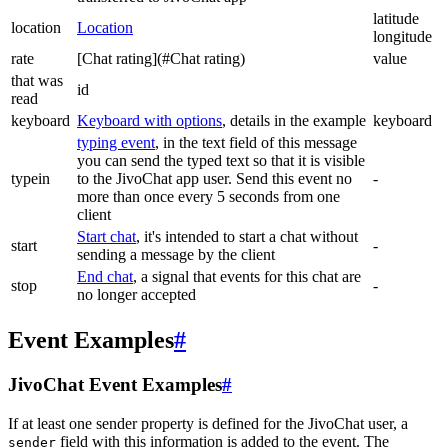
latitude
location
Location
longitude
rate
[Chat rating](#Chat rating)
value
that was
id
read
keyboard
Keyboard with options
, details in the example
keyboard
typing event
, in the text field of this message
you can send the typed text so that it is visible
typein
to the JivoChat app user. Send this event no
-
more than once every 5 seconds from one
client
Start chat
, it's intended to start a chat without
start
-
sending a message by the client
End chat
, a signal that events for this chat are
stop
-
no longer accepted
Event Examples
#
JivoChat Event Examples
#
If at least one sender property is defined for the JivoChat user, a
field with this information is added to the event. The
sender