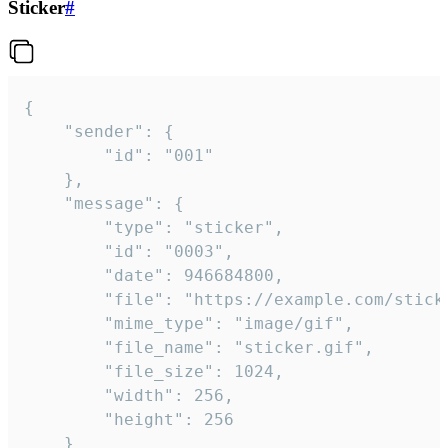
Sticker
#
{

	"sender": {

		"id": "001"

	},

	"message": {

		"type": "sticker",

		"id": "0003",

		"date": 946684800,

		"file": "https://example.com/sticker.gif",

		"mime_type": "image/gif",

		"file_name": "sticker.gif",

		"file_size": 1024,

		"width": 256,

		"height": 256

	}
