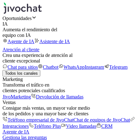
Oportunidades
IA
Aumenta el rendimiento del
equipo con IA
Agente de IA
Asistente de IA
Atención al cliente
Crea una experiencia de atención al
cliente excepcional
Chat para sitios
Chatbot
WhatsApp
Instagram
Telegram
Todos los canales
Marketing
Transforma el tráfico en
clientes potenciales cualificados
JivoMarketing
Devolución de llamadas
Ventas
Consigue más ventas, un mayor valor medio
de los pedidos y una mayor base de clientes
Teléfono empresarial de JivoChat
Chat de equipos de JivoChat
Integraciones
Teléfono Plus
Video llamadas
CRM
Agente de IA
Gestiona las preguntas