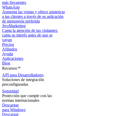
más frecuentes
WhatsApp
Aumenta las ventas y ofrece asistencia
a tus clientes a través de su aplicación
de mensajería preferida
JivoMarketing
Capta la atención de tus visitantes:
capta su interés antes de que se
vayan
Precios
Afiliados
Ayuda
Aplicaciones
Blog
Recursos
API para Desarrolladores
Soluciones de integración
preconfiguradas
Seguridad
Protección que cumple con las
normas internacionales
Descargar
para Windows
Descargar