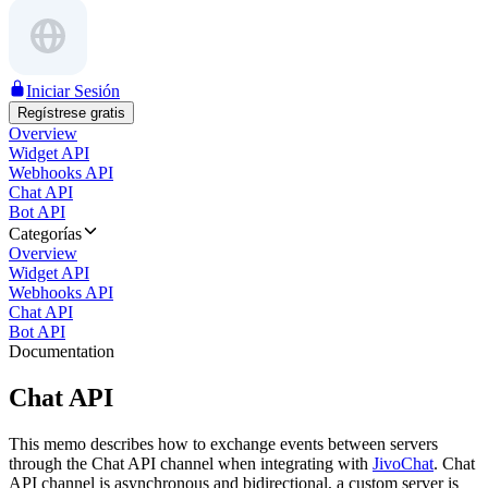
Iniciar Sesión
Regístrese gratis
Overview
Widget API
Webhooks API
Chat API
Bot API
Categorías
Overview
Widget API
Webhooks API
Chat API
Bot API
Documentation
Chat API
This memo describes how to exchange events between servers
through the Chat API channel when integrating with
JivoChat
. Chat
API channel is asynchronous and bidirectional, a custom server is