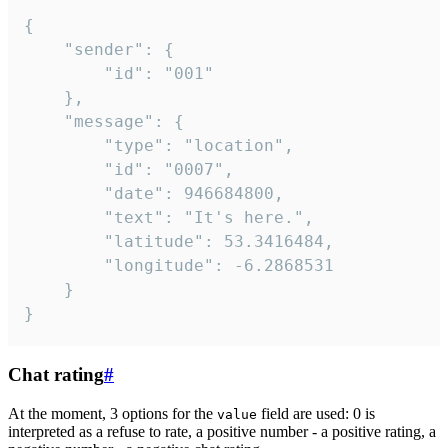
{

	"sender": {

		"id": "001"

	},

	"message": {

		"type": "location",

		"id": "0007",

		"date": 946684800,

		"text": "It's here.",

		"latitude": 53.3416484,

		"longitude": -6.2868531

	}

}
Chat rating
#
At the moment, 3 options for the
field are used: 0 is
value
interpreted as a refuse to rate, a positive number - a positive rating, a