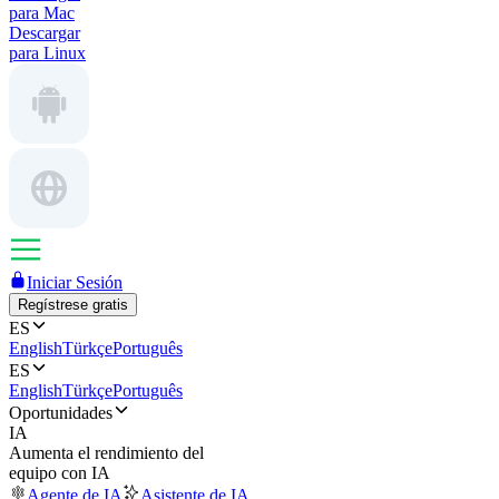
para Mac
Descargar
para Linux
Iniciar Sesión
Regístrese gratis
ES
English
Türkçe
Português
ES
English
Türkçe
Português
Oportunidades
IA
Aumenta el rendimiento del
equipo con IA
Agente de IA
Asistente de IA