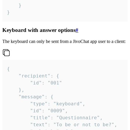
	}

}
Keyboard with answer options
#
The keyboard can only be sent from a JivoChat app user to a client:
{

	"recipient": {

		"id": "001"

	},

	"message": {

		"type": "keyboard",

		"id": "0009",

		"title": "Questionnaire",

		"text": "To be or not to be?",
