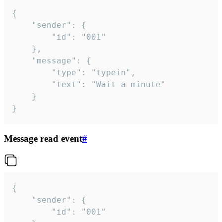
{

	"sender": {

		"id": "001"

	},

	"message": {

		"type": "typein",

		"text": "Wait a minute"

	}

}
Message read event
#
{

	"sender": {

		"id": "001"
