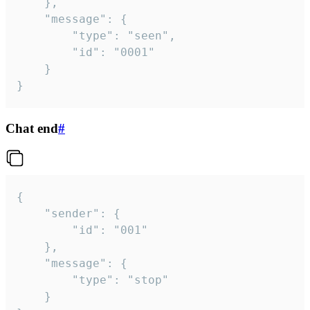
	},

	"message": {

		"type": "seen",

		"id": "0001"

	}

}
Chat end
#
{

	"sender": {

		"id": "001"

	},

	"message": {

		"type": "stop"

	}
