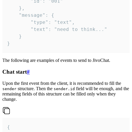
		"id": "001"

	},

	"message": {

		"type": "text",

		"text": "need to think..."

	}

}
The following are examples of events to send to JivoChat.
Chat start
#
Upon the first event from the client, it is recommended to fill the
structure. Then the
field will be enough, and the
sender
sender.id
remaining fields of this structure can be filled only when they
change.
{
