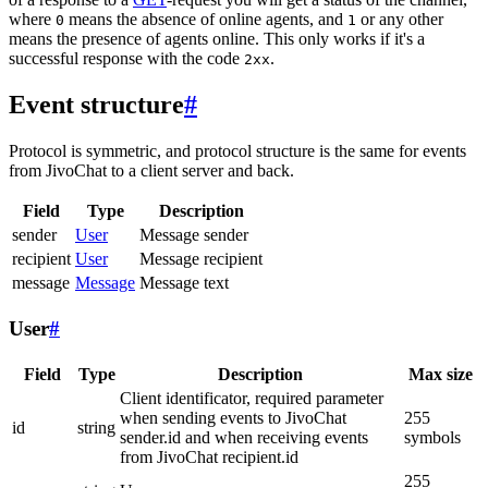
where
means the absence of online agents, and
or any other
0
1
means the presence of agents online. This only works if it's a
successful response with the code
.
2xx
Event structure
#
Protocol is symmetric, and protocol structure is the same for events
from JivoChat to a client server and back.
Field
Type
Description
sender
User
Message sender
recipient
User
Message recipient
message
Message
Message text
User
#
Field
Type
Description
Max size
Client identificator, required parameter
when sending events to JivoChat
255
id
string
sender.id and when receiving events
symbols
from JivoChat recipient.id
255