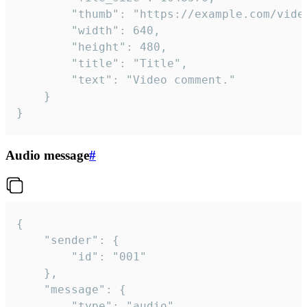
		"thumb": "https://example.com/video_thumb.png",

		"width": 640,

		"height": 480,

		"title": "Title",

		"text": "Video comment."

	}

}
Audio message
#
{

	"sender": {

		"id": "001"

	},

	"message": {

		"type": "audio",
