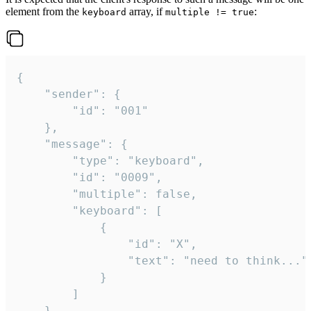
element from the
array, if
:
keyboard
multiple != true
{

	"sender": {

		"id": "001"

	},

	"message": {

		"type": "keyboard",

		"id": "0009",

		"multiple": false,

		"keyboard": [

			{

				"id": "X",

				"text": "need to think..."

			}

		]

	}
