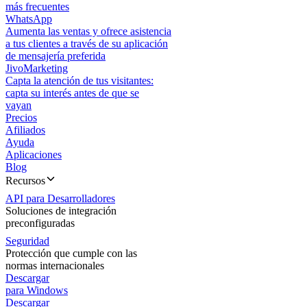
más frecuentes
WhatsApp
Aumenta las ventas y ofrece asistencia
a tus clientes a través de su aplicación
de mensajería preferida
JivoMarketing
Capta la atención de tus visitantes:
capta su interés antes de que se
vayan
Precios
Afiliados
Ayuda
Aplicaciones
Blog
Recursos
API para Desarrolladores
Soluciones de integración
preconfiguradas
Seguridad
Protección que cumple con las
normas internacionales
Descargar
para Windows
Descargar