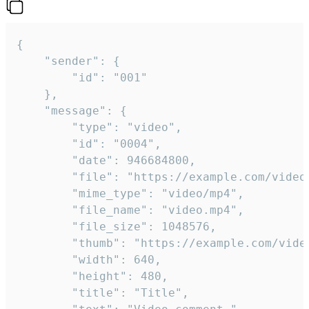
{

	"sender": {

		"id": "001"

	},

	"message": {

		"type": "video",

		"id": "0004",

		"date": 946684800,

		"file": "https://example.com/video.mp4",

		"mime_type": "video/mp4",

		"file_name": "video.mp4",

		"file_size": 1048576,

		"thumb": "https://example.com/video_thumb.png",

		"width": 640,

		"height": 480,

		"title": "Title",
