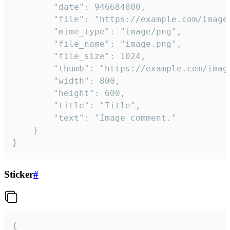
		"date": 946684800,

		"file": "https://example.com/image.png",

		"mime_type": "image/png",

		"file_name": "image.png",

		"file_size": 1024,

		"thumb": "https://example.com/image_thumb.png",

		"width": 800,

		"height": 600,

		"title": "Title",

		"text": "Image comment."

	}

}
Sticker
#
{
