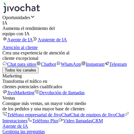
Oportunidades
IA
Aumenta el rendimiento del
equipo con IA
Agente de IA
Asistente de IA
Atención al cliente
Crea una experiencia de atención al
cliente excepcional
Chat para sitios
Chatbot
WhatsApp
Instagram
Telegram
Todos los canales
Marketing
Transforma el tráfico en
clientes potenciales cualificados
JivoMarketing
Devolución de llamadas
Ventas
Consigue más ventas, un mayor valor medio
de los pedidos y una mayor base de clientes
Teléfono empresarial de JivoChat
Chat de equipos de JivoChat
Integraciones
Teléfono Plus
Video llamadas
CRM
Agente de IA
Gestiona las preguntas