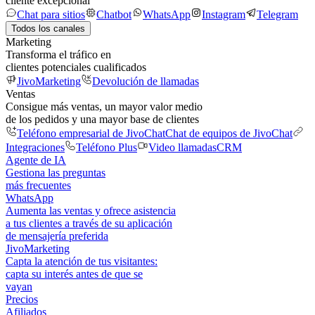
cliente excepcional
Chat para sitios
Chatbot
WhatsApp
Instagram
Telegram
Todos los canales
Marketing
Transforma el tráfico en
clientes potenciales cualificados
JivoMarketing
Devolución de llamadas
Ventas
Consigue más ventas, un mayor valor medio
de los pedidos y una mayor base de clientes
Teléfono empresarial de JivoChat
Chat de equipos de JivoChat
Integraciones
Teléfono Plus
Video llamadas
CRM
Agente de IA
Gestiona las preguntas
más frecuentes
WhatsApp
Aumenta las ventas y ofrece asistencia
a tus clientes a través de su aplicación
de mensajería preferida
JivoMarketing
Capta la atención de tus visitantes:
capta su interés antes de que se
vayan
Precios
Afiliados