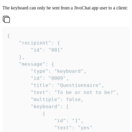
The keyboard can only be sent from a JivoChat app user to a client:
{

	"recipient": {

		"id": "001"

	},

	"message": {

		"type": "keyboard",

		"id": "0009",

		"title": "Questionnaire",

		"text": "To be or not to be?",

		"multiple": false,

		"keyboard": [

			{

				"id": "1",

				"text": "yes"
