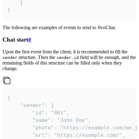
	}

}
The following are examples of events to send to JivoChat.
Chat start
#
Upon the first event from the client, it is recommended to fill the
structure. Then the
field will be enough, and the
sender
sender.id
remaining fields of this structure can be filled only when they
change.
{

	"sender": {

		"id": "001",

		"name": "John Doe",

		"photo": "https://example.com/me.jpg",

		"url": "https://example.com/",
