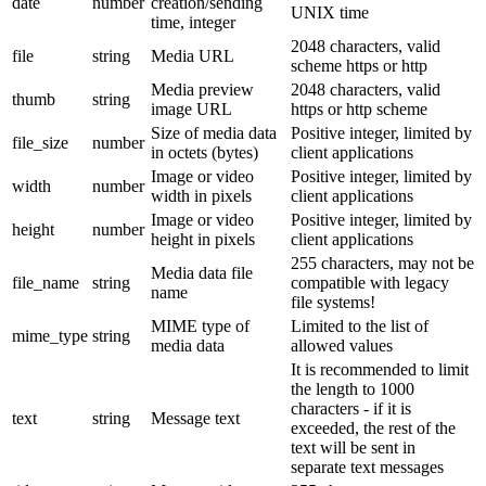
date
number
creation/sending
UNIX time
time, integer
2048 characters, valid
file
string
Media URL
scheme https or http
Media preview
2048 characters, valid
thumb
string
image URL
https or http scheme
Size of media data
Positive integer, limited by
file_size
number
in octets (bytes)
client applications
Image or video
Positive integer, limited by
width
number
width in pixels
client applications
Image or video
Positive integer, limited by
height
number
height in pixels
client applications
255 characters, may not be
Media data file
file_name
string
compatible with legacy
name
file systems!
MIME type of
Limited to the list of
mime_type
string
media data
allowed values
It is recommended to limit
the length to 1000
characters - if it is
text
string
Message text
exceeded, the rest of the
text will be sent in
separate text messages