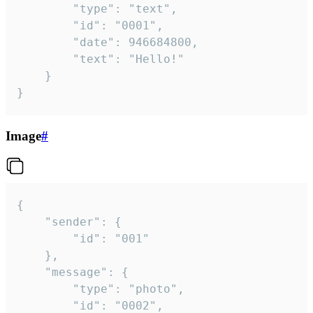
		"type": "text",

		"id": "0001",

		"date": 946684800,

		"text": "Hello!"

	}

}
Image
#
{

	"sender": {

		"id": "001"

	},

	"message": {

		"type": "photo",

		"id": "0002",
