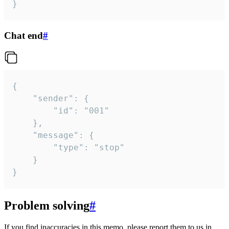
}
Chat end
#
{

	"sender": {

		"id": "001"

	},

	"message": {

		"type": "stop"

	}

}
Problem solving
#
If you find inaccuracies in this memo, please report them to us in