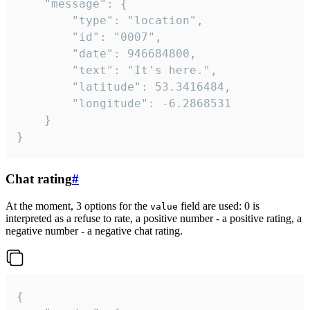
	"message": {

		"type": "location",

		"id": "0007",

		"date": 946684800,

		"text": "It's here.",

		"latitude": 53.3416484,

		"longitude": -6.2868531

	}

}
Chat rating
#
At the moment, 3 options for the
field are used: 0 is
value
interpreted as a refuse to rate, a positive number - a positive rating, a
negative number - a negative chat rating.
{
