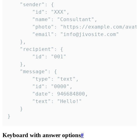
	"sender": {

		"id": "XXX",

		"name": "Consultant",

		"photo": "https://example.com/avatar.png",

		"email": "info@jivosite.com"

	},

	"recipient": {

		"id": "001"

	},

	"message": {

		"type": "text",

		"id": "0000",

		"date": 946684800,

		"text": "Hello!"

	}

}
Keyboard with answer options
#