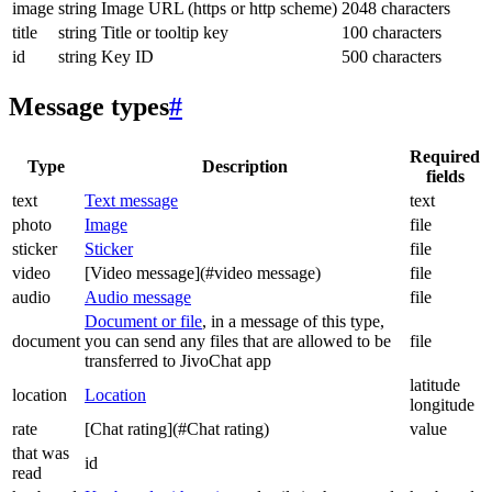
image
string
Image URL (https or http scheme)
2048 characters
title
string
Title or tooltip key
100 characters
id
string
Key ID
500 characters
Message types
#
Required
Type
Description
fields
text
Text message
text
photo
Image
file
sticker
Sticker
file
video
[Video message](#video message)
file
audio
Audio message
file
Document or file
, in a message of this type,
document
you can send any files that are allowed to be
file
transferred to JivoChat app
latitude
location
Location
longitude
rate
[Chat rating](#Chat rating)
value
that was
id
read