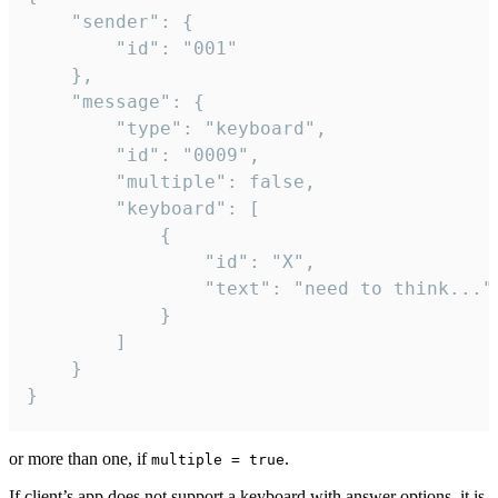
	"sender": {

		"id": "001"

	},

	"message": {

		"type": "keyboard",

		"id": "0009",

		"multiple": false,

		"keyboard": [

			{

				"id": "X",

				"text": "need to think..."

			}

		]

	}

}
or more than one, if
.
multiple = true
If client’s app does not support a keyboard with answer options, it is