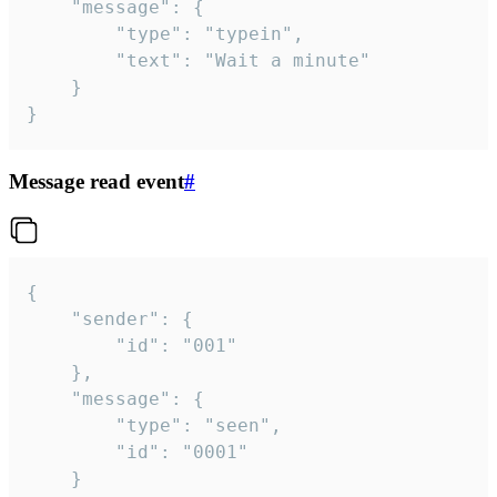
	"message": {

		"type": "typein",

		"text": "Wait a minute"

	}

}
Message read event
#
{

	"sender": {

		"id": "001"

	},

	"message": {

		"type": "seen",

		"id": "0001"

	}
