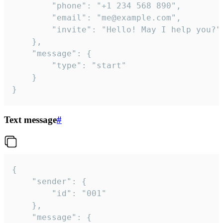
		"phone": "+1 234 568 890",

		"email": "me@example.com",

		"invite": "Hello! May I help you?"

	},

	"message": {

		"type": "start"

	}

}
Text message
#
{

	"sender": {

		"id": "001"

	},

	"message": {
