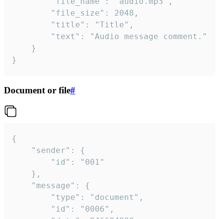
		"file_name": "audio.mp3",

		"file_size": 2048,

		"title": "Title",

		"text": "Audio message comment."

	}

}
Document or file
#
{

	"sender": {

		"id": "001"

	},

	"message": {

		"type": "document",

		"id": "0006",
