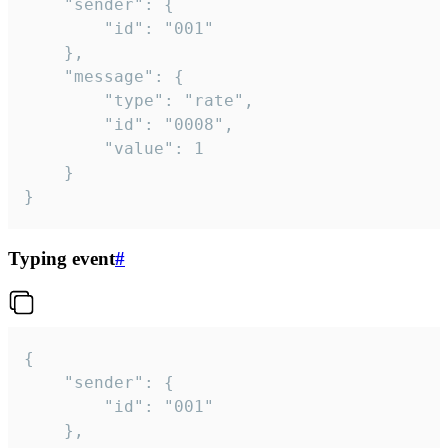
	"sender": {

		"id": "001"

	},

	"message": {

		"type": "rate",

		"id": "0008",

		"value": 1

	}

}
Typing event
#
{

	"sender": {

		"id": "001"

	},
