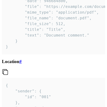
		"date": 946684800,

		"file": "https://example.com/document.pdf",

		"mime_type": "application/pdf",

		"file_name": "document.pdf",

		"file_size": 512,

		"title": "Title",

		"text": "Document comment."

	}

}
Location
#
{

	"sender": {

		"id": "001"

	},
