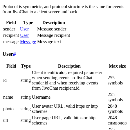
Protocol is symmetric, and protocol structure is the same for events
from JivoChat to a client server and back.
Field
Type
Description
sender
User
Message sender
recipient
User
Message recipient
message
Message
Message text
User
#
Field
Type
Description
Max size
Client identificator, required parameter
when sending events to JivoChat
255
id
string
sender.id and when receiving events
symbols
from JivoChat recipient.id
255
name
string
Username
symbols
User avatar URL, valid https or http
2048
photo
string
schemes
symbols
User page URL, valid https or http
2048
url
string
schemes
символов
255