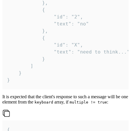
			},

			{

				"id": "2",

				"text": "no"

			},

			{

				"id": "X",

				"text": "need to think..."

			}

		]

	}

}
It is expected that the client's response to such a message will be one
element from the
array, if
:
keyboard
multiple != true
{
