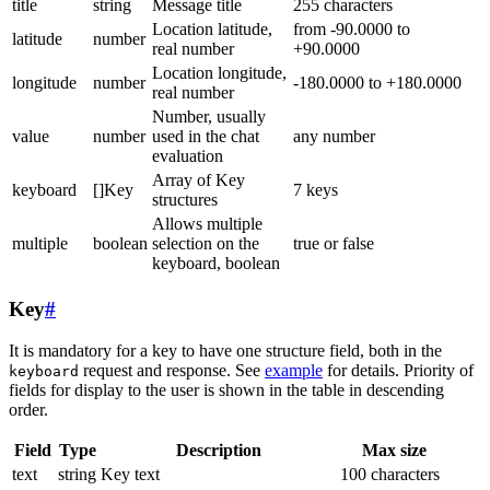
title
string
Message title
255 characters
Location latitude,
from -90.0000 to
latitude
number
real number
+90.0000
Location longitude,
longitude
number
-180.0000 to +180.0000
real number
Number, usually
value
number
used in the chat
any number
evaluation
Array of Key
keyboard
[]Key
7 keys
structures
Allows multiple
multiple
boolean
selection on the
true or false
keyboard, boolean
Key
#
It is mandatory for a key to have one structure field, both in the
request and response. See
example
for details. Priority of
keyboard
fields for display to the user is shown in the table in descending
order.
Field
Type
Description
Max size
text
string
Key text
100 characters