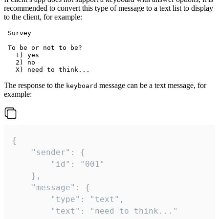
recommended to convert this type of message to a text list to display
to the client, for example:
 Survey

 To be or not to be?

   1) yes

   2) no

The response to the
message can be a text message, for
keyboard
example:
{

	"sender": {

		"id": "001"

	},

	"message": {

		"type": "text",

		"text": "need to think..."
