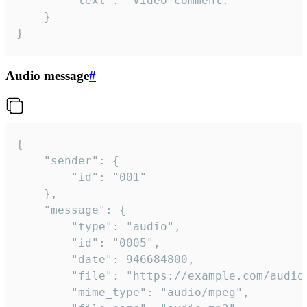
		"text": "Video comment."

	}

}
Audio message
#
{

	"sender": {

		"id": "001"

	},

	"message": {

		"type": "audio",

		"id": "0005",

		"date": 946684800,

		"file": "https://example.com/audio.mp3",

		"mime_type": "audio/mpeg",
