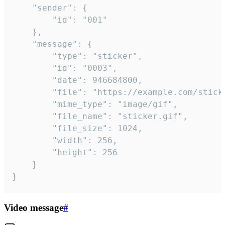
	"sender": {

		"id": "001"

	},

	"message": {

		"type": "sticker",

		"id": "0003",

		"date": 946684800,

		"file": "https://example.com/sticker.gif",

		"mime_type": "image/gif",

		"file_name": "sticker.gif",

		"file_size": 1024,

		"width": 256,

		"height": 256

	}

}
Video message
#