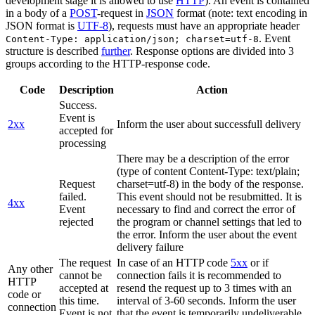
development stage it is allowed to use
HTTP
). An event is contained
in a body of a
POST
-request in
JSON
format (note: text encoding in
JSON format is
UTF-8
), requests must have an appropriate header
. Event
Content-Type: application/json; charset=utf-8
structure is described
further
. Response options are divided into 3
groups according to the HTTP-response code.
Code
Description
Action
Success.
Event is
2xx
Inform the user about successfull delivery
accepted for
processing
There may be a description of the error
(type of content Content-Type: text/plain;
Request
charset=utf-8) in the body of the response.
failed.
This event should not be resubmitted. It is
4xx
Event
necessary to find and correct the error of
rejected
the program or channel settings that led to
the error. Inform the user about the event
delivery failure
The request
In case of an HTTP code
5xx
or if
Any other
cannot be
connection fails it is recommended to
HTTP
accepted at
resend the request up to 3 times with an
code or
this time.
interval of 3-60 seconds. Inform the user
connection
Event is not
that the event is temporarily undeliverable.