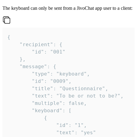
The keyboard can only be sent from a JivoChat app user to a client:
{

	"recipient": {

		"id": "001"

	},

	"message": {

		"type": "keyboard",

		"id": "0009",

		"title": "Questionnaire",

		"text": "To be or not to be?",

		"multiple": false,

		"keyboard": [

			{

				"id": "1",

				"text": "yes"
