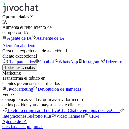
Oportunidades
IA
Aumenta el rendimiento del
equipo con IA
Agente de IA
Asistente de IA
Atención al cliente
Crea una experiencia de atención al
cliente excepcional
Chat para sitios
Chatbot
WhatsApp
Instagram
Telegram
Todos los canales
Marketing
Transforma el tráfico en
clientes potenciales cualificados
JivoMarketing
Devolución de llamadas
Ventas
Consigue más ventas, un mayor valor medio
de los pedidos y una mayor base de clientes
Teléfono empresarial de JivoChat
Chat de equipos de JivoChat
Integraciones
Teléfono Plus
Video llamadas
CRM
Agente de IA
Gestiona las preguntas