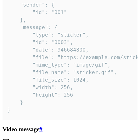
	"sender": {

		"id": "001"

	},

	"message": {

		"type": "sticker",

		"id": "0003",

		"date": 946684800,

		"file": "https://example.com/sticker.gif",

		"mime_type": "image/gif",

		"file_name": "sticker.gif",

		"file_size": 1024,

		"width": 256,

		"height": 256

	}

}
Video message
#