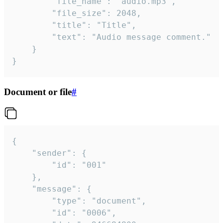
		"file_name": "audio.mp3",

		"file_size": 2048,

		"title": "Title",

		"text": "Audio message comment."

	}

}
Document or file
#
{

	"sender": {

		"id": "001"

	},

	"message": {

		"type": "document",

		"id": "0006",
