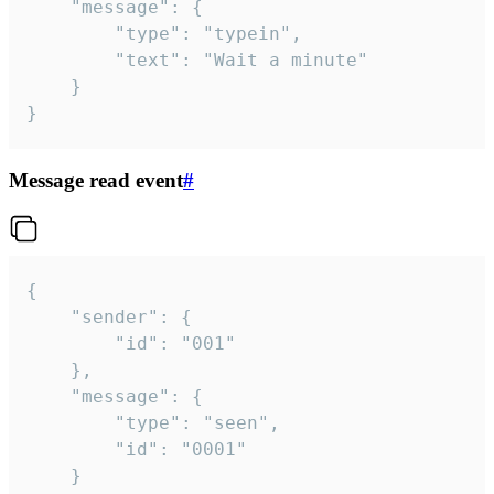
	"message": {

		"type": "typein",

		"text": "Wait a minute"

	}

}
Message read event
#
{

	"sender": {

		"id": "001"

	},

	"message": {

		"type": "seen",

		"id": "0001"

	}
