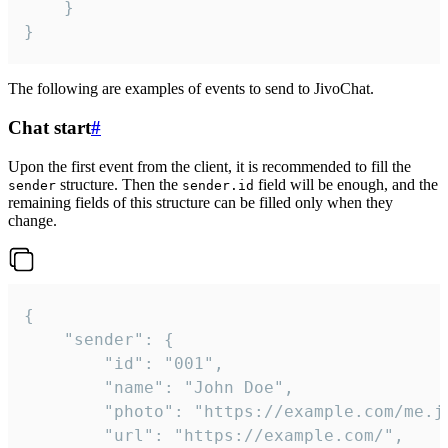
	}

}
The following are examples of events to send to JivoChat.
Chat start
#
Upon the first event from the client, it is recommended to fill the
structure. Then the
field will be enough, and the
sender
sender.id
remaining fields of this structure can be filled only when they
change.
{

	"sender": {

		"id": "001",

		"name": "John Doe",

		"photo": "https://example.com/me.jpg",

		"url": "https://example.com/",
