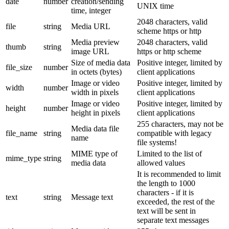
date
number
creation/sending
UNIX time
time, integer
2048 characters, valid
file
string
Media URL
scheme https or http
Media preview
2048 characters, valid
thumb
string
image URL
https or http scheme
Size of media data
Positive integer, limited by
file_size
number
in octets (bytes)
client applications
Image or video
Positive integer, limited by
width
number
width in pixels
client applications
Image or video
Positive integer, limited by
height
number
height in pixels
client applications
255 characters, may not be
Media data file
file_name
string
compatible with legacy
name
file systems!
MIME type of
Limited to the list of
mime_type
string
media data
allowed values
It is recommended to limit
the length to 1000
characters - if it is
text
string
Message text
exceeded, the rest of the
text will be sent in
separate text messages