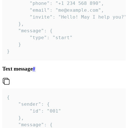
		"phone": "+1 234 568 890",

		"email": "me@example.com",

		"invite": "Hello! May I help you?"

	},

	"message": {

		"type": "start"

	}

}
Text message
#
{

	"sender": {

		"id": "001"

	},

	"message": {
