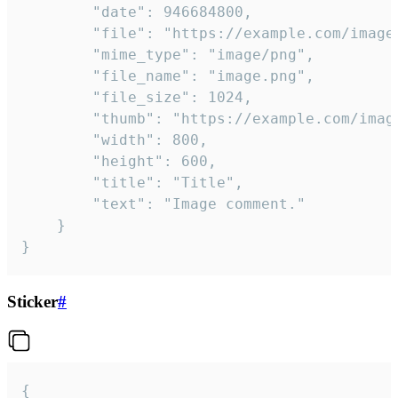
		"date": 946684800,

		"file": "https://example.com/image.png",

		"mime_type": "image/png",

		"file_name": "image.png",

		"file_size": 1024,

		"thumb": "https://example.com/image_thumb.png",

		"width": 800,

		"height": 600,

		"title": "Title",

		"text": "Image comment."

	}

}
Sticker
#
{
