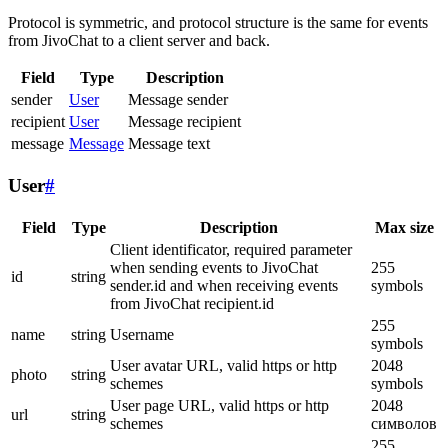
Protocol is symmetric, and protocol structure is the same for events
from JivoChat to a client server and back.
Field
Type
Description
sender
User
Message sender
recipient
User
Message recipient
message
Message
Message text
User
#
Field
Type
Description
Max size
Client identificator, required parameter
when sending events to JivoChat
255
id
string
sender.id and when receiving events
symbols
from JivoChat recipient.id
255
name
string
Username
symbols
User avatar URL, valid https or http
2048
photo
string
schemes
symbols
User page URL, valid https or http
2048
url
string
schemes
символов
255