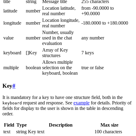
title
string
Message title
255 characters
Location latitude,
from -90.0000 to
latitude
number
real number
+90.0000
Location longitude,
longitude
number
-180.0000 to +180.0000
real number
Number, usually
value
number
used in the chat
any number
evaluation
Array of Key
keyboard
[]Key
7 keys
structures
Allows multiple
multiple
boolean
selection on the
true or false
keyboard, boolean
Key
#
It is mandatory for a key to have one structure field, both in the
request and response. See
example
for details. Priority of
keyboard
fields for display to the user is shown in the table in descending
order.
Field
Type
Description
Max size
text
string
Key text
100 characters