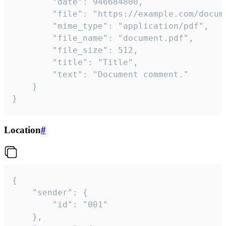
		"date": 946684800,

		"file": "https://example.com/document.pdf",

		"mime_type": "application/pdf",

		"file_name": "document.pdf",

		"file_size": 512,

		"title": "Title",

		"text": "Document comment."

	}

}
Location
#
{

	"sender": {

		"id": "001"

	},
