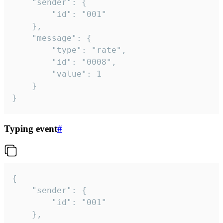
	"sender": {

		"id": "001"

	},

	"message": {

		"type": "rate",

		"id": "0008",

		"value": 1

	}

}
Typing event
#
{

	"sender": {

		"id": "001"

	},
