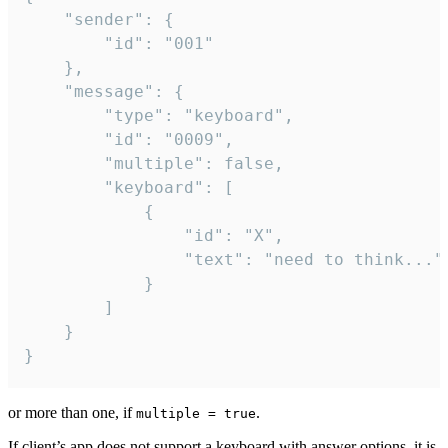
	"sender": {

		"id": "001"

	},

	"message": {

		"type": "keyboard",

		"id": "0009",

		"multiple": false,

		"keyboard": [

			{

				"id": "X",

				"text": "need to think..."

			}

		]

	}

}
or more than one, if
.
multiple = true
If client’s app does not support a keyboard with answer options, it is