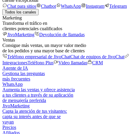
cliente excepcional
Chat para sitios
Chatbot
WhatsApp
Instagram
Telegram
Todos los canales
Marketing
Transforma el tráfico en
clientes potenciales cualificados
JivoMarketing
Devolución de llamadas
Ventas
Consigue más ventas, un mayor valor medio
de los pedidos y una mayor base de clientes
Teléfono empresarial de JivoChat
Chat de equipos de JivoChat
Integraciones
Teléfono Plus
Video llamadas
CRM
Agente de IA
Gestiona las preguntas
más frecuentes
WhatsApp
Aumenta las ventas y ofrece asistencia
a tus clientes a través de su aplicación
de mensajería preferida
JivoMarketing
Capta la atención de tus visitantes:
capta su interés antes de que se
vayan
Precios
Afiliados