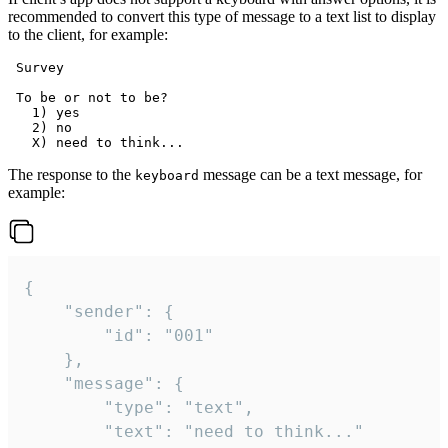
recommended to convert this type of message to a text list to display
to the client, for example:
 Survey

 To be or not to be?

   1) yes

   2) no

The response to the
message can be a text message, for
keyboard
example:
{

	"sender": {

		"id": "001"

	},

	"message": {

		"type": "text",

		"text": "need to think..."
