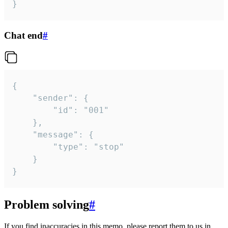
}
Chat end
#
{

	"sender": {

		"id": "001"

	},

	"message": {

		"type": "stop"

	}

}
Problem solving
#
If you find inaccuracies in this memo, please report them to us in