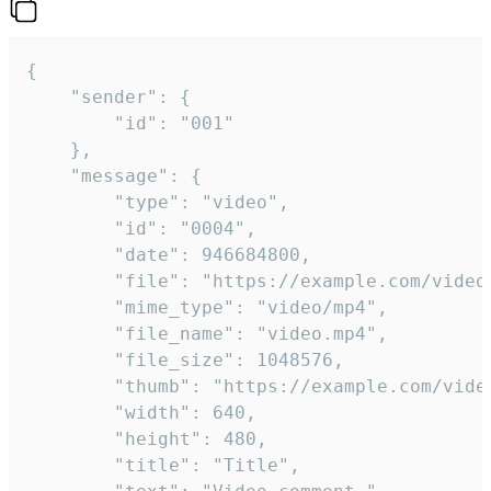
{

	"sender": {

		"id": "001"

	},

	"message": {

		"type": "video",

		"id": "0004",

		"date": 946684800,

		"file": "https://example.com/video.mp4",

		"mime_type": "video/mp4",

		"file_name": "video.mp4",

		"file_size": 1048576,

		"thumb": "https://example.com/video_thumb.png",

		"width": 640,

		"height": 480,

		"title": "Title",
