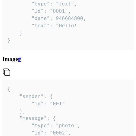
		"type": "text",

		"id": "0001",

		"date": 946684800,

		"text": "Hello!"

	}

}
Image
#
{

	"sender": {

		"id": "001"

	},

	"message": {

		"type": "photo",

		"id": "0002",
