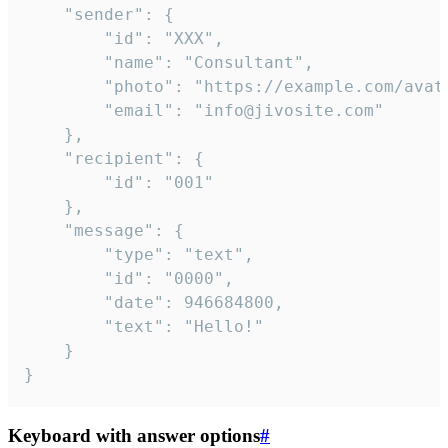
	"sender": {

		"id": "XXX",

		"name": "Consultant",

		"photo": "https://example.com/avatar.png",

		"email": "info@jivosite.com"

	},

	"recipient": {

		"id": "001"

	},

	"message": {

		"type": "text",

		"id": "0000",

		"date": 946684800,

		"text": "Hello!"

	}

}
Keyboard with answer options
#