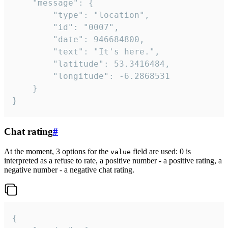
	"message": {

		"type": "location",

		"id": "0007",

		"date": 946684800,

		"text": "It's here.",

		"latitude": 53.3416484,

		"longitude": -6.2868531

	}

}
Chat rating
#
At the moment, 3 options for the
field are used: 0 is
value
interpreted as a refuse to rate, a positive number - a positive rating, a
negative number - a negative chat rating.
{
