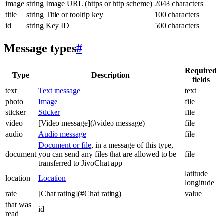
image
string
Image URL (https or http scheme)
2048 characters
title
string
Title or tooltip key
100 characters
id
string
Key ID
500 characters
Message types
#
Required
Type
Description
fields
text
Text message
text
photo
Image
file
sticker
Sticker
file
video
[Video message](#video message)
file
audio
Audio message
file
Document or file
, in a message of this type,
document
you can send any files that are allowed to be
file
transferred to JivoChat app
latitude
location
Location
longitude
rate
[Chat rating](#Chat rating)
value
that was
id
read