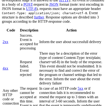
development stage it is allowed to use
HTTP
). An event is contained
in a body of a
POST
-request in
JSON
format (note: text encoding in
JSON format is
UTF-8
), requests must have an appropriate header
. Event
Content-Type: application/json; charset=utf-8
structure is described
further
. Response options are divided into 3
groups according to the HTTP-response code.
Code
Description
Action
Success.
Event is
2xx
Inform the user about successfull delivery
accepted for
processing
There may be a description of the error
(type of content Content-Type: text/plain;
Request
charset=utf-8) in the body of the response.
failed.
This event should not be resubmitted. It is
4xx
Event
necessary to find and correct the error of
rejected
the program or channel settings that led to
the error. Inform the user about the event
delivery failure
The request
In case of an HTTP code
5xx
or if
Any other
cannot be
connection fails it is recommended to
HTTP
accepted at
resend the request up to 3 times with an
code or
this time.
interval of 3-60 seconds. Inform the user
connection
Event is not
that the event is temporarily undeliverable.