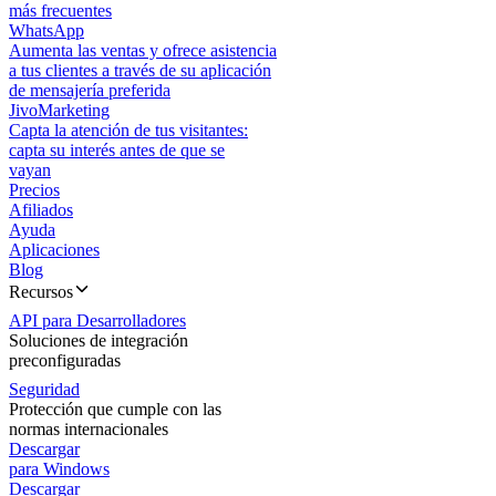
más frecuentes
WhatsApp
Aumenta las ventas y ofrece asistencia
a tus clientes a través de su aplicación
de mensajería preferida
JivoMarketing
Capta la atención de tus visitantes:
capta su interés antes de que se
vayan
Precios
Afiliados
Ayuda
Aplicaciones
Blog
Recursos
API para Desarrolladores
Soluciones de integración
preconfiguradas
Seguridad
Protección que cumple con las
normas internacionales
Descargar
para Windows
Descargar