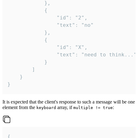
			},

			{

				"id": "2",

				"text": "no"

			},

			{

				"id": "X",

				"text": "need to think..."

			}

		]

	}

}
It is expected that the client's response to such a message will be one
element from the
array, if
:
keyboard
multiple != true
{
