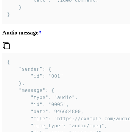
		"text": "Video comment."

	}

}
Audio message
#
{

	"sender": {

		"id": "001"

	},

	"message": {

		"type": "audio",

		"id": "0005",

		"date": 946684800,

		"file": "https://example.com/audio.mp3",

		"mime_type": "audio/mpeg",
