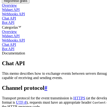
Regístrese gratis
Overview
Widget API
Webhooks API
Chat API
Bot API
Categorías
Overview
Widget API
Webhooks API
Chat API
Bot API
Documentation
Chat API
This memo describes how to exchange events between servers throug
capable of receiving and sending events.
Channel protocol
#
Transport protocol for the event transmission is
HTTPS
(at the develo
format is
UTF-8
), requests must have an appropriate header
Content
the HTTP-response code.