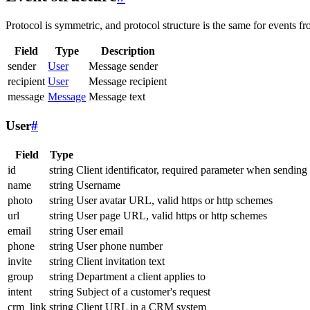
Protocol is symmetric, and protocol structure is the same for events fr
Field
Type
Description
sender
User
Message sender
recipient
User
Message recipient
message
Message
Message text
User
#
Field
Type
id
string
Client identificator, required parameter when sending
name
string
Username
photo
string
User avatar URL, valid https or http schemes
url
string
User page URL, valid https or http schemes
email
string
User email
phone
string
User phone number
invite
string
Client invitation text
group
string
Department a client applies to
intent
string
Subject of a customer's request
crm_link
string
Client URL in a CRM system