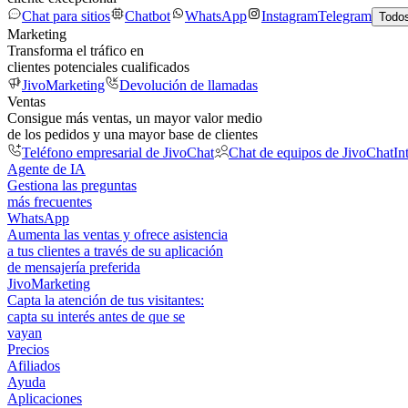
Chat para sitios
Chatbot
WhatsApp
Instagram
Telegram
Todos
Marketing
Transforma el tráfico en
clientes potenciales cualificados
JivoMarketing
Devolución de llamadas
Ventas
Consigue más ventas, un mayor valor medio
de los pedidos y una mayor base de clientes
Teléfono empresarial de JivoChat
Chat de equipos de JivoChat
In
Agente de IA
Gestiona las preguntas
más frecuentes
WhatsApp
Aumenta las ventas y ofrece asistencia
a tus clientes a través de su aplicación
de mensajería preferida
JivoMarketing
Capta la atención de tus visitantes:
capta su interés antes de que se
vayan
Precios
Afiliados
Ayuda
Aplicaciones