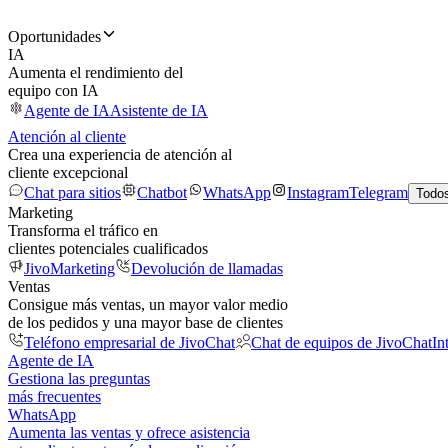
Oportunidades
IA
Aumenta el rendimiento del
equipo con IA
Agente de IA
Asistente de IA
Atención al cliente
Crea una experiencia de atención al
cliente excepcional
Chat para sitios
Chatbot
WhatsApp
Instagram
Telegram
Todos
Marketing
Transforma el tráfico en
clientes potenciales cualificados
JivoMarketing
Devolución de llamadas
Ventas
Consigue más ventas, un mayor valor medio
de los pedidos y una mayor base de clientes
Teléfono empresarial de JivoChat
Chat de equipos de JivoChat
In
Agente de IA
Gestiona las preguntas
más frecuentes
WhatsApp
Aumenta las ventas y ofrece asistencia