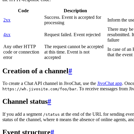
Code
Description
Success. Event is accepted for
2xx
Inform the use
processing
There may be a
4xx
Request failed. Event rejected
resubmitted. I
failure
Any other HTTP
The request cannot be accepted
In case of a
code or connection
at this time. Event is not
that the event
error
accepted
Creation of a channel
#
To create a Chat API channel in JivoChat, use the
JivoChat app
. Once
. To receive messages from Jiv
https://wh.jivosite.com/foo/bar
Channel status
#
If you add a segment
at the end of the URL for sending even
/status
status of the channel, where
means the absence of online agents, a
0
Event structure
#