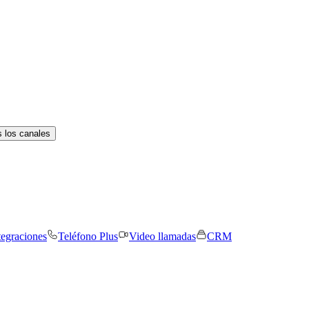
 los canales
tegraciones
Teléfono Plus
Video llamadas
CRM