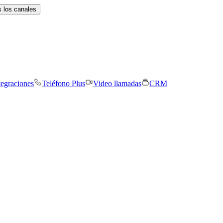
 los canales
tegraciones
Teléfono Plus
Video llamadas
CRM