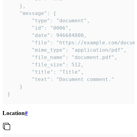
	},

	"message": {

		"type": "document",

		"id": "0006",

		"date": 946684800,

		"file": "https://example.com/document.pdf",

		"mime_type": "application/pdf",

		"file_name": "document.pdf",

		"file_size": 512,

		"title": "Title",

		"text": "Document comment."

	}

}
Location
#