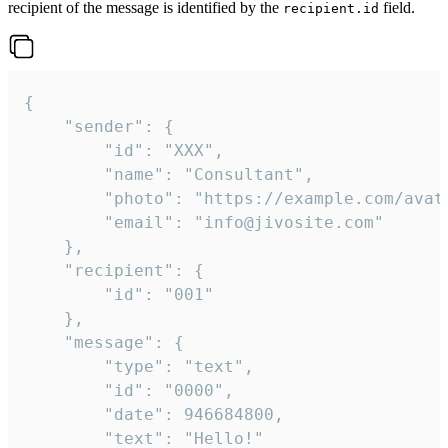
recipient of the message is identified by the
field.
recipient.id
{

	"sender": {

		"id": "XXX",

		"name": "Consultant",

		"photo": "https://example.com/avatar.png",

		"email": "info@jivosite.com"

	},

	"recipient": {

		"id": "001"

	},

	"message": {

		"type": "text",

		"id": "0000",

		"date": 946684800,

		"text": "Hello!"
