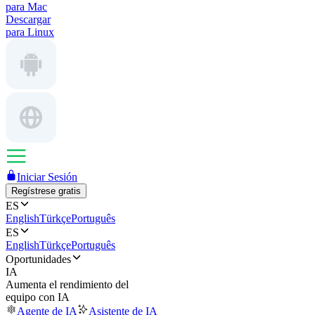
para Mac
Descargar
para Linux
Iniciar Sesión
Regístrese gratis
ES
English
Türkçe
Português
ES
English
Türkçe
Português
Oportunidades
IA
Aumenta el rendimiento del
equipo con IA
Agente de IA
Asistente de IA