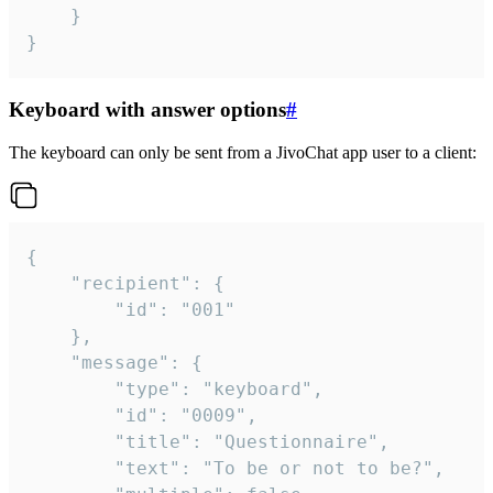
	}

}
Keyboard with answer options
#
The keyboard can only be sent from a JivoChat app user to a client:
{

	"recipient": {

		"id": "001"

	},

	"message": {

		"type": "keyboard",

		"id": "0009",

		"title": "Questionnaire",

		"text": "To be or not to be?",
