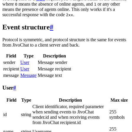
where
means the absence of online agents, and
or any other
0
1
means the presence of agents online. This only works if it's a
successful response with the code
.
2xx
Event structure
#
Protocol is symmetric, and protocol structure is the same for events
from JivoChat to a client server and back.
Field
Type
Description
sender
User
Message sender
recipient
User
Message recipient
message
Message
Message text
User
#
Field
Type
Description
Max size
Client identificator, required parameter
when sending events to JivoChat
255
id
string
sender.id and when receiving events
symbols
from JivoChat recipient.id
255
name
string
Username