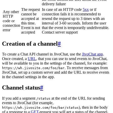
delivery failure
The request
In case of an HTTP code
5xx
or if
Any other
cannot be
connection fails it is recommended to
HTTP
accepted at
resend the request up to 3 times with an
code or
this time.
interval of 3-60 seconds. Inform the user
connection
Event is not
that the event is temporarily undeliverable.
error
accepted
Contact server support
Creation of a channel
#
To create a Chat API channel in JivoChat, use the
JivoChat app
.
Once created, a
URL
, that you can use to send events to JivoChat,
will be available to you in the settings of the channel, for example:
. To receive messages from
https://wh.jivosite.com/foo/bar
JivoChat, set up a custom server and add the URL to receive events
in the channel settings in the app.
Channel status
#
If you add a segment
at the end of the URL for sending
/status
events to JivoChat (for example,
), then in the body
https://wh.jivosite.com/foo/bar/status
of a response to a
GET
-request you will get a status of the channel,