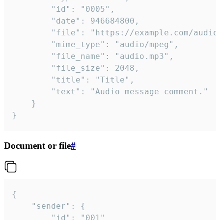
		"id": "0005",

		"date": 946684800,

		"file": "https://example.com/audio.mp3",

		"mime_type": "audio/mpeg",

		"file_name": "audio.mp3",

		"file_size": 2048,

		"title": "Title",

		"text": "Audio message comment."

	}

}
Document or file
#
{

	"sender": {

		"id": "001"
