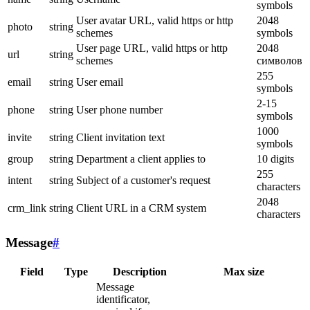
symbols
User avatar URL, valid https or http
2048
photo
string
schemes
symbols
User page URL, valid https or http
2048
url
string
schemes
символов
255
email
string
User email
symbols
2-15
phone
string
User phone number
symbols
1000
invite
string
Client invitation text
symbols
group
string
Department a client applies to
10 digits
255
intent
string
Subject of a customer's request
characters
2048
crm_link
string
Client URL in a CRM system
characters
Message
#
Field
Type
Description
Max size
Message
identificator,