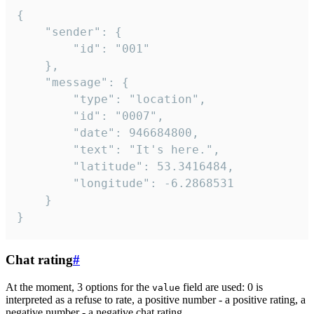
{

	"sender": {

		"id": "001"

	},

	"message": {

		"type": "location",

		"id": "0007",

		"date": 946684800,

		"text": "It's here.",

		"latitude": 53.3416484,

		"longitude": -6.2868531

	}

}
Chat rating
#
At the moment, 3 options for the
field are used: 0 is
value
interpreted as a refuse to rate, a positive number - a positive rating, a
negative number - a negative chat rating.