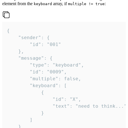
element from the
array, if
:
keyboard
multiple != true
{

	"sender": {

		"id": "001"

	},

	"message": {

		"type": "keyboard",

		"id": "0009",

		"multiple": false,

		"keyboard": [

			{

				"id": "X",

				"text": "need to think..."

			}

		]

	}
