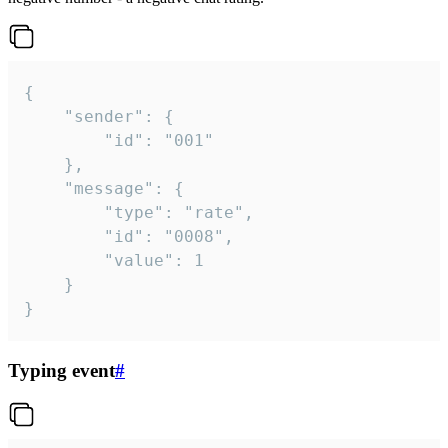
{

	"sender": {

		"id": "001"

	},

	"message": {

		"type": "rate",

		"id": "0008",

		"value": 1

	}

}
Typing event
#