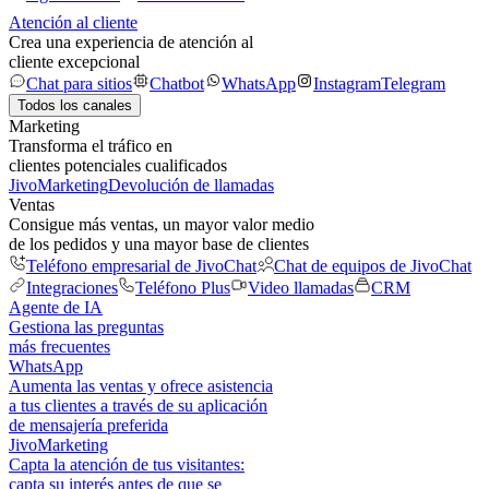
Atención al cliente
Crea una experiencia de atención al
cliente excepcional
Chat para sitios
Chatbot
WhatsApp
Instagram
Telegram
Todos los canales
Marketing
Transforma el tráfico en
clientes potenciales cualificados
JivoMarketing
Devolución de llamadas
Ventas
Consigue más ventas, un mayor valor medio
de los pedidos y una mayor base de clientes
Teléfono empresarial de JivoChat
Chat de equipos de JivoChat
Integraciones
Teléfono Plus
Video llamadas
CRM
Agente de IA
Gestiona las preguntas
más frecuentes
WhatsApp
Aumenta las ventas y ofrece asistencia
a tus clientes a través de su aplicación
de mensajería preferida
JivoMarketing
Capta la atención de tus visitantes:
capta su interés antes de que se