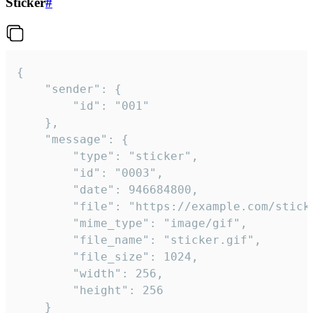
Sticker
#
{

	"sender": {

		"id": "001"

	},

	"message": {

		"type": "sticker",

		"id": "0003",

		"date": 946684800,

		"file": "https://example.com/sticker.gif",

		"mime_type": "image/gif",

		"file_name": "sticker.gif",

		"file_size": 1024,

		"width": 256,

		"height": 256

	}
