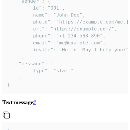
	"sender": {

		"id": "001",

		"name": "John Doe",

		"photo": "https://example.com/me.jpg",

		"url": "https://example.com/",

		"phone": "+1 234 568 890",

		"email": "me@example.com",

		"invite": "Hello! May I help you?"

	},

	"message": {

		"type": "start"

	}

}
Text message
#