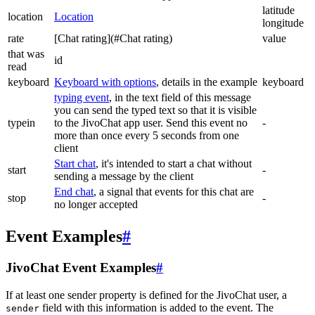
latitude
location
Location
longitude
rate
[Chat rating](#Chat rating)
value
that was
id
read
keyboard
Keyboard with options
, details in the example
keyboard
typing event
, in the text field of this message
you can send the typed text so that it is visible
typein
to the JivoChat app user. Send this event no
-
more than once every 5 seconds from one
client
Start chat
, it's intended to start a chat without
start
-
sending a message by the client
End chat
, a signal that events for this chat are
stop
-
no longer accepted
Event Examples
#
JivoChat Event Examples
#
If at least one sender property is defined for the JivoChat user, a
field with this information is added to the event. The
sender