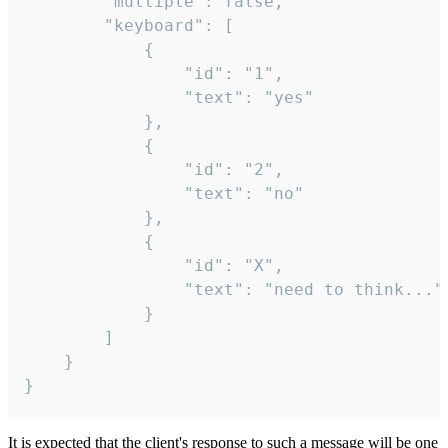
		"multiple": false,

		"keyboard": [

			{

				"id": "1",

				"text": "yes"

			},

			{

				"id": "2",

				"text": "no"

			},

			{

				"id": "X",

				"text": "need to think..."

			}

		]

	}

}
It is expected that the client's response to such a message will be one