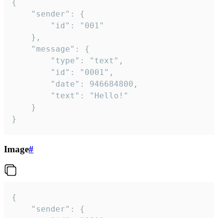
{

	"sender": {

		"id": "001"

	},

	"message": {

		"type": "text",

		"id": "0001",

		"date": 946684800,

		"text": "Hello!"

	}

}
Image
#
{

	"sender": {
