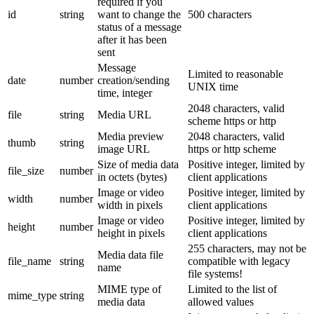
required if you
id
string
want to change the
500 characters
status of a message
after it has been
sent
Message
Limited to reasonable
date
number
creation/sending
UNIX time
time, integer
2048 characters, valid
file
string
Media URL
scheme https or http
Media preview
2048 characters, valid
thumb
string
image URL
https or http scheme
Size of media data
Positive integer, limited by
file_size
number
in octets (bytes)
client applications
Image or video
Positive integer, limited by
width
number
width in pixels
client applications
Image or video
Positive integer, limited by
height
number
height in pixels
client applications
255 characters, may not be
Media data file
file_name
string
compatible with legacy
name
file systems!
MIME type of
Limited to the list of
mime_type
string
media data
allowed values