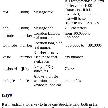
It is recommended to limit
the length to 1000
characters - if it is
text
string
Message text
exceeded, the rest of the
text will be sent in
separate text messages
title
string
Message title
255 characters
Location latitude,
from -90.0000 to
latitude
number
real number
+90.0000
Location longitude,
longitude
number
-180.0000 to +180.0000
real number
Number, usually
value
number
used in the chat
any number
evaluation
Array of Key
keyboard
[]Key
7 keys
structures
Allows multiple
multiple
boolean
selection on the
true or false
keyboard, boolean
Key
#
It is mandatory for a key to have one structure field, both in the