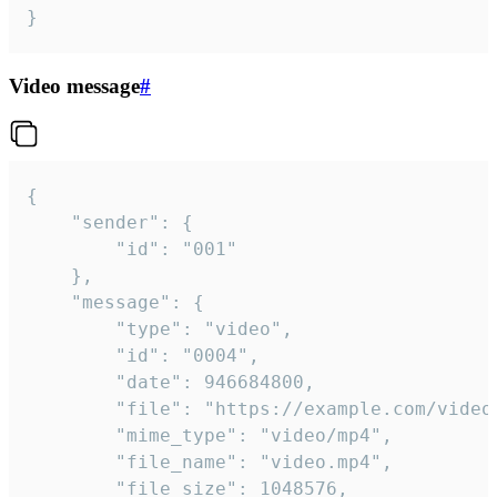
}
Video message
#
{

	"sender": {

		"id": "001"

	},

	"message": {

		"type": "video",

		"id": "0004",

		"date": 946684800,

		"file": "https://example.com/video.mp4",

		"mime_type": "video/mp4",

		"file_name": "video.mp4",

		"file_size": 1048576,
