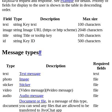
request and response. See
example
for details. Priority of
keyboard
fields for display to the user is shown in the table in descending
order.
Field
Type
Description
Max size
text
string
Key text
100 characters
image
string
Image URL (https or http scheme)
2048 characters
title
string
Title or tooltip key
100 characters
id
string
Key ID
500 characters
Message types
#
Required
Type
Description
fields
text
Text message
text
photo
Image
file
sticker
Sticker
file
video
[Video message](#video message)
file
audio
Audio message
file
Document or file
, in a message of this type,
document
you can send any files that are allowed to be
file
transferred to JivoChat app