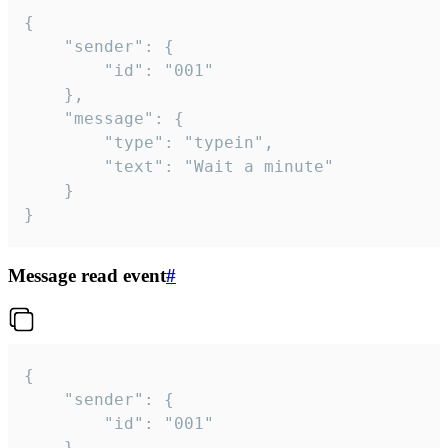
{

	"sender": {

		"id": "001"

	},

	"message": {

		"type": "typein",

		"text": "Wait a minute"

	}

}
Message read event
#
{

	"sender": {

		"id": "001"

	},
