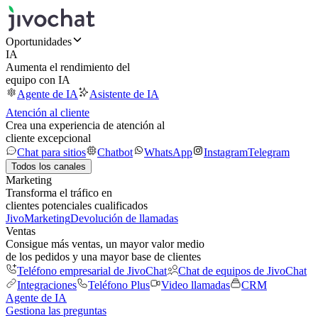
Oportunidades
IA
Aumenta el rendimiento del
equipo con IA
Agente de IA
Asistente de IA
Atención al cliente
Crea una experiencia de atención al
cliente excepcional
Chat para sitios
Chatbot
WhatsApp
Instagram
Telegram
Todos los canales
Marketing
Transforma el tráfico en
clientes potenciales cualificados
JivoMarketing
Devolución de llamadas
Ventas
Consigue más ventas, un mayor valor medio
de los pedidos y una mayor base de clientes
Teléfono empresarial de JivoChat
Chat de equipos de JivoChat
Integraciones
Teléfono Plus
Video llamadas
CRM
Agente de IA
Gestiona las preguntas