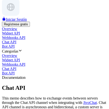
Iniciar Sesión
Regístrese gratis
Overview
Widget API
Webhooks API
Chat API
Bot API
Categorías
Overview
Widget API
Webhooks API
Chat API
Bot API
Documentation
Chat API
This memo describes how to exchange events between servers
through the Chat API channel when integrating with
JivoChat
. Chat
API channel is asynchronous and bidirectional, a custom server is