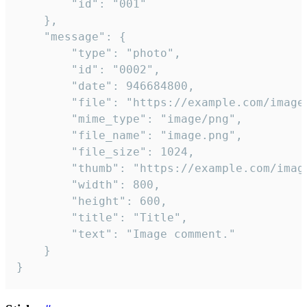
		"id": "001"

	},

	"message": {

		"type": "photo",

		"id": "0002",

		"date": 946684800,

		"file": "https://example.com/image.png",

		"mime_type": "image/png",

		"file_name": "image.png",

		"file_size": 1024,

		"thumb": "https://example.com/image_thumb.png",

		"width": 800,

		"height": 600,

		"title": "Title",

		"text": "Image comment."

	}

}