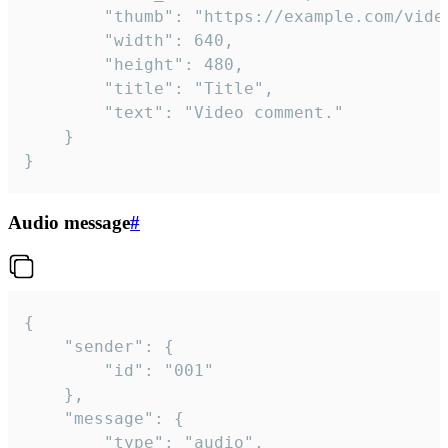
		"thumb": "https://example.com/video_thumb.png",

		"width": 640,

		"height": 480,

		"title": "Title",

		"text": "Video comment."

	}

}
Audio message
#
{

	"sender": {

		"id": "001"

	},

	"message": {

		"type": "audio",
