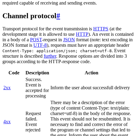
required capable of receiving and sending events.
Channel protocol
#
Transport protocol for the event transmission is
HTTPS
(at the
development stage it is allowed to use
HTTP
). An event is contained
in a body of a
POST
-request in
JSON
format (note: text encoding in
JSON format is
UTF-8
), requests must have an appropriate header
. Event
Content-Type: application/json; charset=utf-8
structure is described
further
. Response options are divided into 3
groups according to the HTTP-response code.
Code
Description
Action
Success.
Event is
2xx
Inform the user about successfull delivery
accepted for
processing
There may be a description of the error
(type of content Content-Type: text/plain;
Request
charset=utf-8) in the body of the response.
failed.
This event should not be resubmitted. It is
4xx
Event
necessary to find and correct the error of
rejected
the program or channel settings that led to
the error. Inform the user about the event