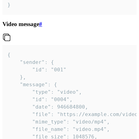
}
Video message
#
{

	"sender": {

		"id": "001"

	},

	"message": {

		"type": "video",

		"id": "0004",

		"date": 946684800,

		"file": "https://example.com/video.mp4",

		"mime_type": "video/mp4",

		"file_name": "video.mp4",

		"file_size": 1048576,
