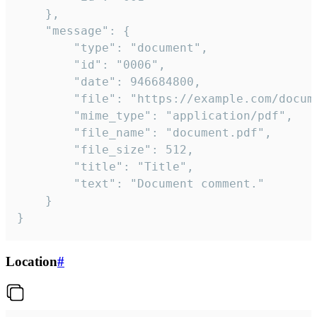
	},

	"message": {

		"type": "document",

		"id": "0006",

		"date": 946684800,

		"file": "https://example.com/document.pdf",

		"mime_type": "application/pdf",

		"file_name": "document.pdf",

		"file_size": 512,

		"title": "Title",

		"text": "Document comment."

	}

}
Location
#