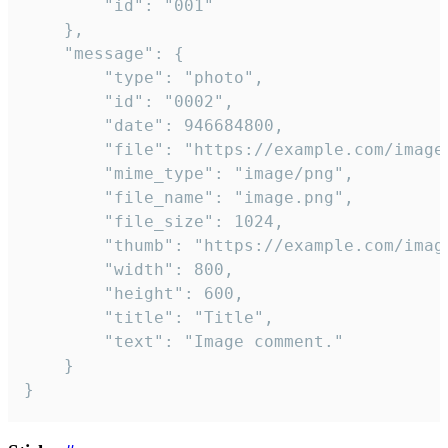
		"id": "001"

	},

	"message": {

		"type": "photo",

		"id": "0002",

		"date": 946684800,

		"file": "https://example.com/image.png",

		"mime_type": "image/png",

		"file_name": "image.png",

		"file_size": 1024,

		"thumb": "https://example.com/image_thumb.png",

		"width": 800,

		"height": 600,

		"title": "Title",

		"text": "Image comment."

	}

}