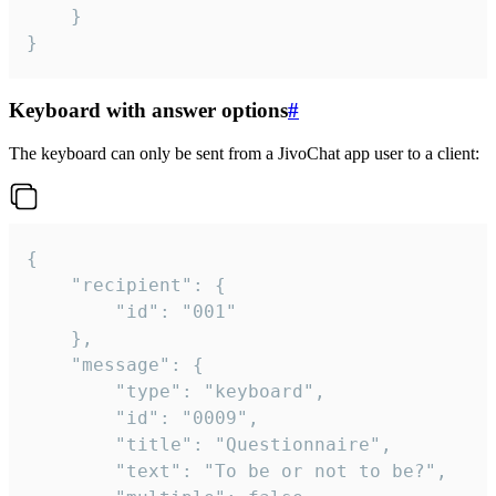
	}

}
Keyboard with answer options
#
The keyboard can only be sent from a JivoChat app user to a client:
{

	"recipient": {

		"id": "001"

	},

	"message": {

		"type": "keyboard",

		"id": "0009",

		"title": "Questionnaire",

		"text": "To be or not to be?",
