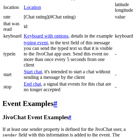
latitude
location
Location
longitude
rate
[Chat rating](#Chat rating)
value
that was
id
read
keyboard
Keyboard with options
, details in the example
keyboard
typing event
, in the text field of this message
you can send the typed text so that it is visible
typein
to the JivoChat app user. Send this event no
-
more than once every 5 seconds from one
client
Start chat
, it's intended to start a chat without
start
-
sending a message by the client
End chat
, a signal that events for this chat are
stop
-
no longer accepted
Event Examples
#
JivoChat Event Examples
#
If at least one sender property is defined for the JivoChat user, a
field with this information is added to the event. The
sender