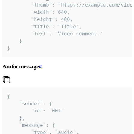
		"thumb": "https://example.com/video_thumb.png",

		"width": 640,

		"height": 480,

		"title": "Title",

		"text": "Video comment."

	}

}
Audio message
#
{

	"sender": {

		"id": "001"

	},

	"message": {

		"type": "audio",
