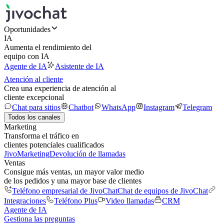
Oportunidades
IA
Aumenta el rendimiento del
equipo con IA
Agente de IA
Asistente de IA
Atención al cliente
Crea una experiencia de atención al
cliente excepcional
Chat para sitios
Chatbot
WhatsApp
Instagram
Telegram
Todos los canales
Marketing
Transforma el tráfico en
clientes potenciales cualificados
JivoMarketing
Devolución de llamadas
Ventas
Consigue más ventas, un mayor valor medio
de los pedidos y una mayor base de clientes
Teléfono empresarial de JivoChat
Chat de equipos de JivoChat
Integraciones
Teléfono Plus
Video llamadas
CRM
Agente de IA
Gestiona las preguntas