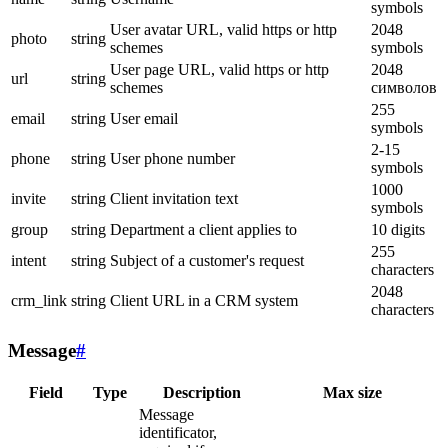
symbols
User avatar URL, valid https or http
2048
photo
string
schemes
symbols
User page URL, valid https or http
2048
url
string
schemes
символов
255
email
string
User email
symbols
2-15
phone
string
User phone number
symbols
1000
invite
string
Client invitation text
symbols
group
string
Department a client applies to
10 digits
255
intent
string
Subject of a customer's request
characters
2048
crm_link
string
Client URL in a CRM system
characters
Message
#
Field
Type
Description
Max size
Message
identificator,