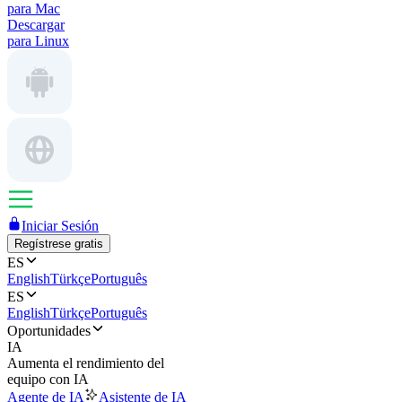
para Mac
Descargar
para Linux
Iniciar Sesión
Regístrese gratis
ES
English
Türkçe
Português
ES
English
Türkçe
Português
Oportunidades
IA
Aumenta el rendimiento del
equipo con IA
Agente de IA
Asistente de IA