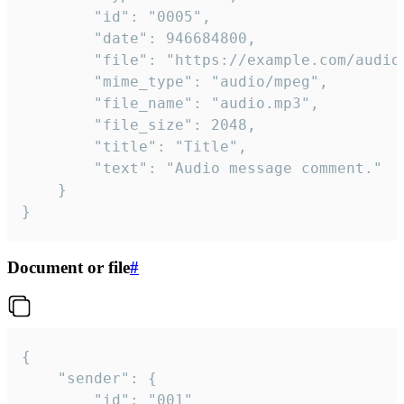
		"id": "0005",

		"date": 946684800,

		"file": "https://example.com/audio.mp3",

		"mime_type": "audio/mpeg",

		"file_name": "audio.mp3",

		"file_size": 2048,

		"title": "Title",

		"text": "Audio message comment."

	}

}
Document or file
#
{

	"sender": {

		"id": "001"
