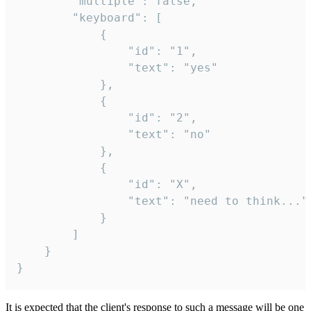
		"multiple": false,

		"keyboard": [

			{

				"id": "1",

				"text": "yes"

			},

			{

				"id": "2",

				"text": "no"

			},

			{

				"id": "X",

				"text": "need to think..."

			}

		]

	}

}
It is expected that the client's response to such a message will be one