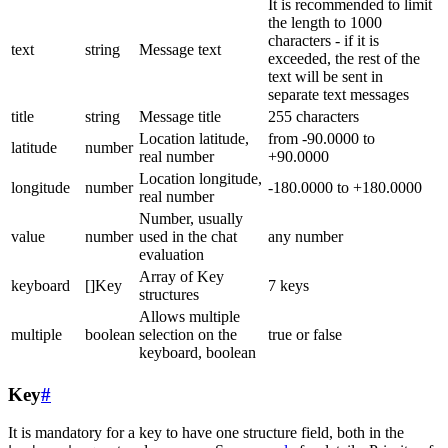
It is recommended to limit
the length to 1000
characters - if it is
text
string
Message text
exceeded, the rest of the
text will be sent in
separate text messages
title
string
Message title
255 characters
Location latitude,
from -90.0000 to
latitude
number
real number
+90.0000
Location longitude,
longitude
number
-180.0000 to +180.0000
real number
Number, usually
value
number
used in the chat
any number
evaluation
Array of Key
keyboard
[]Key
7 keys
structures
Allows multiple
multiple
boolean
selection on the
true or false
keyboard, boolean
Key
#
It is mandatory for a key to have one structure field, both in the