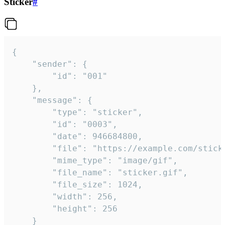
Sticker
#
{

	"sender": {

		"id": "001"

	},

	"message": {

		"type": "sticker",

		"id": "0003",

		"date": 946684800,

		"file": "https://example.com/sticker.gif",

		"mime_type": "image/gif",

		"file_name": "sticker.gif",

		"file_size": 1024,

		"width": 256,

		"height": 256

	}
