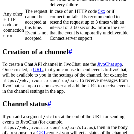
delivery failure
The request
In case of an HTTP code
5xx
or if
Any other
cannot be
connection fails it is recommended to
HTTP
accepted at
resend the request up to 3 times with an
code or
this time.
interval of 3-60 seconds. Inform the user
connection
Event is not
that the event is temporarily undeliverable.
error
accepted
Contact server support
Creation of a channel
#
To create a Chat API channel in JivoChat, use the
JivoChat app
.
Once created, a
URL
, that you can use to send events to JivoChat,
will be available to you in the settings of the channel, for example:
. To receive messages from
https://wh.jivosite.com/foo/bar
JivoChat, set up a custom server and add the URL to receive events
in the channel settings in the app.
Channel status
#
If you add a segment
at the end of the URL for sending
/status
events to JivoChat (for example,
), then in the body
https://wh.jivosite.com/foo/bar/status
of a response to a
GET
-request you will get a status of the channel,