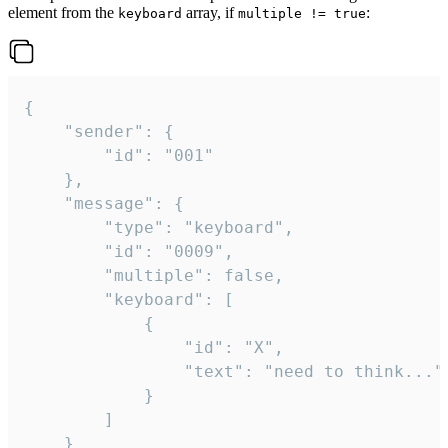
element from the
array, if
:
keyboard
multiple != true
{

	"sender": {

		"id": "001"

	},

	"message": {

		"type": "keyboard",

		"id": "0009",

		"multiple": false,

		"keyboard": [

			{

				"id": "X",

				"text": "need to think..."

			}

		]

	}
