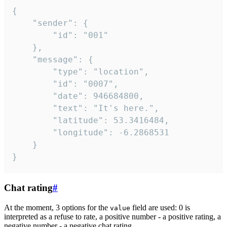
{

	"sender": {

		"id": "001"

	},

	"message": {

		"type": "location",

		"id": "0007",

		"date": 946684800,

		"text": "It's here.",

		"latitude": 53.3416484,

		"longitude": -6.2868531

	}

}
Chat rating
#
At the moment, 3 options for the
field are used: 0 is
value
interpreted as a refuse to rate, a positive number - a positive rating, a
negative number - a negative chat rating.