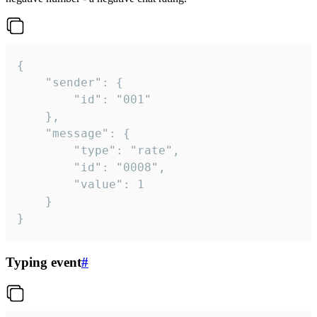
{

	"sender": {

		"id": "001"

	},

	"message": {

		"type": "rate",

		"id": "0008",

		"value": 1

	}

}
Typing event
#