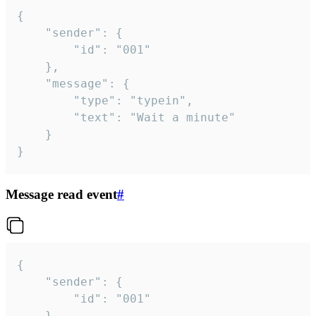
{

	"sender": {

		"id": "001"

	},

	"message": {

		"type": "typein",

		"text": "Wait a minute"

	}

}
Message read event
#
{

	"sender": {

		"id": "001"

	},
