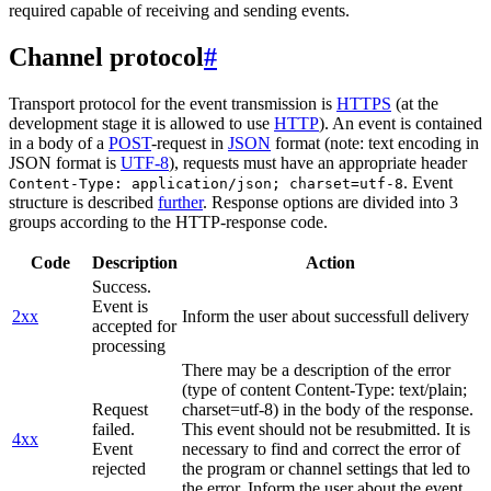
required capable of receiving and sending events.
Channel protocol
#
Transport protocol for the event transmission is
HTTPS
(at the
development stage it is allowed to use
HTTP
). An event is contained
in a body of a
POST
-request in
JSON
format (note: text encoding in
JSON format is
UTF-8
), requests must have an appropriate header
. Event
Content-Type: application/json; charset=utf-8
structure is described
further
. Response options are divided into 3
groups according to the HTTP-response code.
Code
Description
Action
Success.
Event is
2xx
Inform the user about successfull delivery
accepted for
processing
There may be a description of the error
(type of content Content-Type: text/plain;
Request
charset=utf-8) in the body of the response.
failed.
This event should not be resubmitted. It is
4xx
Event
necessary to find and correct the error of
rejected
the program or channel settings that led to
the error. Inform the user about the event