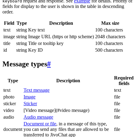
request and response. See
example
for details. Priority of
keyboard
fields for display to the user is shown in the table in descending
order.
Field
Type
Description
Max size
text
string
Key text
100 characters
image
string
Image URL (https or http scheme)
2048 characters
title
string
Title or tooltip key
100 characters
id
string
Key ID
500 characters
Message types
#
Required
Type
Description
fields
text
Text message
text
photo
Image
file
sticker
Sticker
file
video
[Video message](#video message)
file
audio
Audio message
file
Document or file
, in a message of this type,
document
you can send any files that are allowed to be
file
transferred to JivoChat app