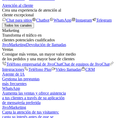
Atención al cliente
Crea una experiencia de atención al
cliente excepcional
Chat para sitios
Chatbot
WhatsApp
Instagram
Telegram
Todos los canales
Marketing
Transforma el tráfico en
clientes potenciales cualificados
JivoMarketing
Devolución de llamadas
Ventas
Consigue más ventas, un mayor valor medio
de los pedidos y una mayor base de clientes
Teléfono empresarial de JivoChat
Chat de equipos de JivoChat
Integraciones
Teléfono Plus
Video llamadas
CRM
Agente de IA
Gestiona las preguntas
más frecuentes
WhatsApp
Aumenta las ventas y ofrece asistencia
a tus clientes a través de su aplicación
de mensajería preferida
JivoMarketing
Capta la atención de tus visitantes:
capta su interés antes de que se