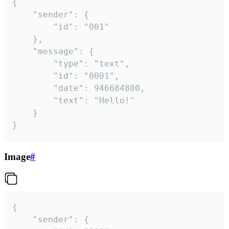
{

	"sender": {

		"id": "001"

	},

	"message": {

		"type": "text",

		"id": "0001",

		"date": 946684800,

		"text": "Hello!"

	}

}
Image
#
{

	"sender": {
