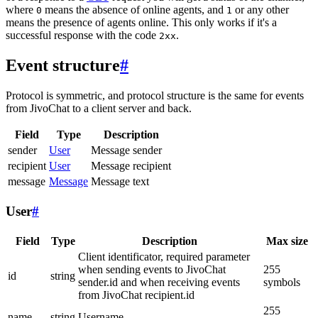
where
means the absence of online agents, and
or any other
0
1
means the presence of agents online. This only works if it's a
successful response with the code
.
2xx
Event structure
#
Protocol is symmetric, and protocol structure is the same for events
from JivoChat to a client server and back.
Field
Type
Description
sender
User
Message sender
recipient
User
Message recipient
message
Message
Message text
User
#
Field
Type
Description
Max size
Client identificator, required parameter
when sending events to JivoChat
255
id
string
sender.id and when receiving events
symbols
from JivoChat recipient.id
255
name
string
Username