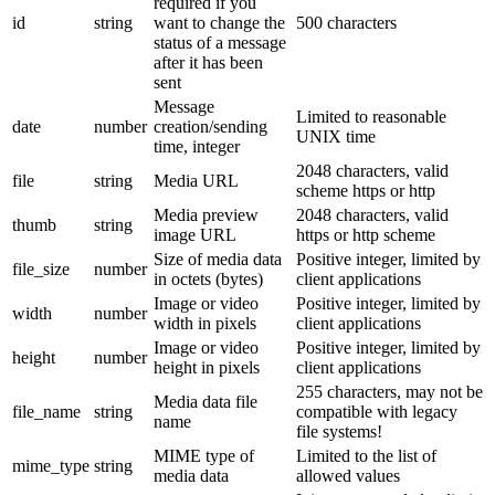
required if you
id
string
want to change the
500 characters
status of a message
after it has been
sent
Message
Limited to reasonable
date
number
creation/sending
UNIX time
time, integer
2048 characters, valid
file
string
Media URL
scheme https or http
Media preview
2048 characters, valid
thumb
string
image URL
https or http scheme
Size of media data
Positive integer, limited by
file_size
number
in octets (bytes)
client applications
Image or video
Positive integer, limited by
width
number
width in pixels
client applications
Image or video
Positive integer, limited by
height
number
height in pixels
client applications
255 characters, may not be
Media data file
file_name
string
compatible with legacy
name
file systems!
MIME type of
Limited to the list of
mime_type
string
media data
allowed values