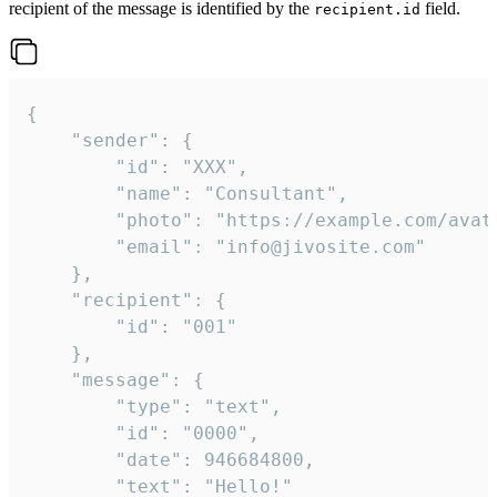
recipient of the message is identified by the
field.
recipient.id
{

	"sender": {

		"id": "XXX",

		"name": "Consultant",

		"photo": "https://example.com/avatar.png",

		"email": "info@jivosite.com"

	},

	"recipient": {

		"id": "001"

	},

	"message": {

		"type": "text",

		"id": "0000",

		"date": 946684800,

		"text": "Hello!"
