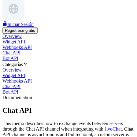
Iniciar Sesión
Regístrese gratis
Overview
Widget API
Webhooks API
Chat API
Bot API
Categorías
Overview
Widget API
Webhooks API
Chat API
Bot API
Documentation
Chat API
This memo describes how to exchange events between servers
through the Chat API channel when integrating with
JivoChat
. Chat
API channel is asynchronous and bidirectional, a custom server is