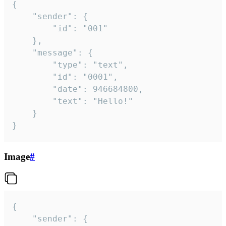
{

	"sender": {

		"id": "001"

	},

	"message": {

		"type": "text",

		"id": "0001",

		"date": 946684800,

		"text": "Hello!"

	}

}
Image
#
{

	"sender": {
