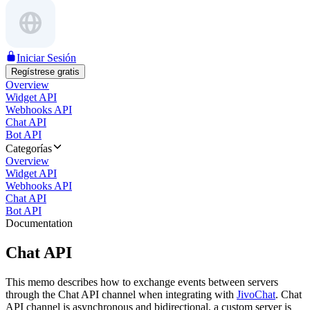
Iniciar Sesión
Regístrese gratis
Overview
Widget API
Webhooks API
Chat API
Bot API
Categorías
Overview
Widget API
Webhooks API
Chat API
Bot API
Documentation
Chat API
This memo describes how to exchange events between servers
through the Chat API channel when integrating with
JivoChat
. Chat
API channel is asynchronous and bidirectional, a custom server is