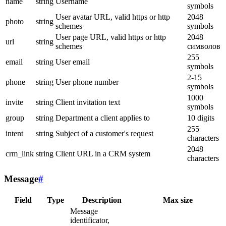
name
string
Username
symbols
User avatar URL, valid https or http
2048
photo
string
schemes
symbols
User page URL, valid https or http
2048
url
string
schemes
символов
255
email
string
User email
symbols
2-15
phone
string
User phone number
symbols
1000
invite
string
Client invitation text
symbols
group
string
Department a client applies to
10 digits
255
intent
string
Subject of a customer's request
characters
2048
crm_link
string
Client URL in a CRM system
characters
Message
#
Field
Type
Description
Max size
Message
identificator,