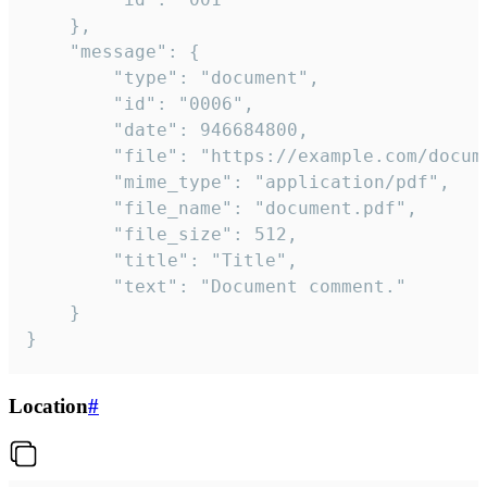
	},

	"message": {

		"type": "document",

		"id": "0006",

		"date": 946684800,

		"file": "https://example.com/document.pdf",

		"mime_type": "application/pdf",

		"file_name": "document.pdf",

		"file_size": 512,

		"title": "Title",

		"text": "Document comment."

	}

}
Location
#