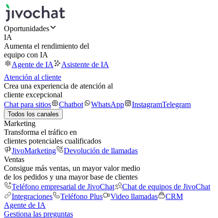
Oportunidades
IA
Aumenta el rendimiento del
equipo con IA
Agente de IA
Asistente de IA
Atención al cliente
Crea una experiencia de atención al
cliente excepcional
Chat para sitios
Chatbot
WhatsApp
Instagram
Telegram
Todos los canales
Marketing
Transforma el tráfico en
clientes potenciales cualificados
JivoMarketing
Devolución de llamadas
Ventas
Consigue más ventas, un mayor valor medio
de los pedidos y una mayor base de clientes
Teléfono empresarial de JivoChat
Chat de equipos de JivoChat
Integraciones
Teléfono Plus
Video llamadas
CRM
Agente de IA
Gestiona las preguntas