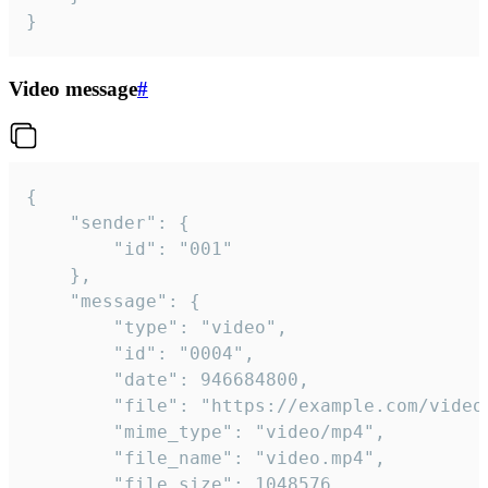
}
Video message
#
{

	"sender": {

		"id": "001"

	},

	"message": {

		"type": "video",

		"id": "0004",

		"date": 946684800,

		"file": "https://example.com/video.mp4",

		"mime_type": "video/mp4",

		"file_name": "video.mp4",

		"file_size": 1048576,
