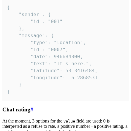
{

	"sender": {

		"id": "001"

	},

	"message": {

		"type": "location",

		"id": "0007",

		"date": 946684800,

		"text": "It's here.",

		"latitude": 53.3416484,

		"longitude": -6.2868531

	}

}
Chat rating
#
At the moment, 3 options for the
field are used: 0 is
value
interpreted as a refuse to rate, a positive number - a positive rating, a