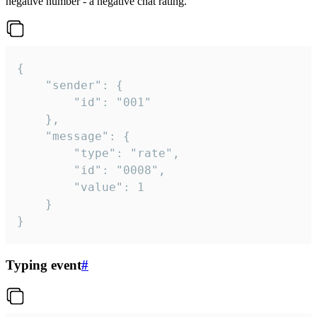
negative number - a negative chat rating.
{

	"sender": {

		"id": "001"

	},

	"message": {

		"type": "rate",

		"id": "0008",

		"value": 1

	}

}
Typing event
#