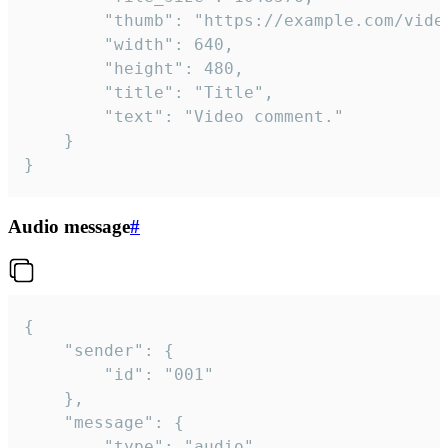
		"thumb": "https://example.com/video_thumb.png",

		"width": 640,

		"height": 480,

		"title": "Title",

		"text": "Video comment."

	}

}
Audio message
#
{

	"sender": {

		"id": "001"

	},

	"message": {

		"type": "audio",
