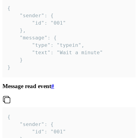
{

	"sender": {

		"id": "001"

	},

	"message": {

		"type": "typein",

		"text": "Wait a minute"

	}

}
Message read event
#
{

	"sender": {

		"id": "001"
