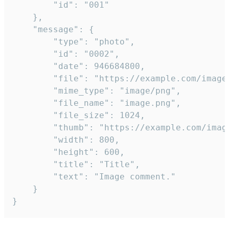
		"id": "001"

	},

	"message": {

		"type": "photo",

		"id": "0002",

		"date": 946684800,

		"file": "https://example.com/image.png",

		"mime_type": "image/png",

		"file_name": "image.png",

		"file_size": 1024,

		"thumb": "https://example.com/image_thumb.png",

		"width": 800,

		"height": 600,

		"title": "Title",

		"text": "Image comment."

	}

}