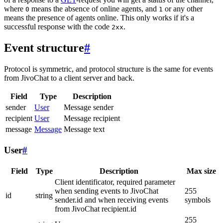
where
means the absence of online agents, and
or any other
0
1
means the presence of agents online. This only works if it's a
successful response with the code
.
2xx
Event structure
#
Protocol is symmetric, and protocol structure is the same for events
from JivoChat to a client server and back.
Field
Type
Description
sender
User
Message sender
recipient
User
Message recipient
message
Message
Message text
User
#
Field
Type
Description
Max size
Client identificator, required parameter
when sending events to JivoChat
255
id
string
sender.id and when receiving events
symbols
from JivoChat recipient.id
255