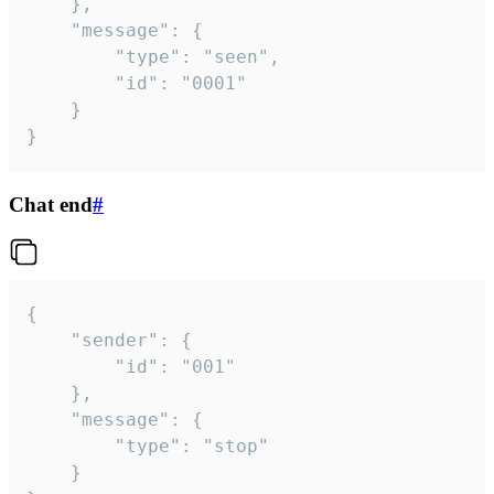
	},

	"message": {

		"type": "seen",

		"id": "0001"

	}

}
Chat end
#
{

	"sender": {

		"id": "001"

	},

	"message": {

		"type": "stop"

	}
