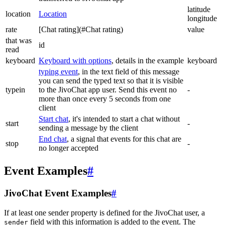
latitude
location
Location
longitude
rate
[Chat rating](#Chat rating)
value
that was
id
read
keyboard
Keyboard with options
, details in the example
keyboard
typing event
, in the text field of this message
you can send the typed text so that it is visible
typein
to the JivoChat app user. Send this event no
-
more than once every 5 seconds from one
client
Start chat
, it's intended to start a chat without
start
-
sending a message by the client
End chat
, a signal that events for this chat are
stop
-
no longer accepted
Event Examples
#
JivoChat Event Examples
#
If at least one sender property is defined for the JivoChat user, a
field with this information is added to the event. The
sender