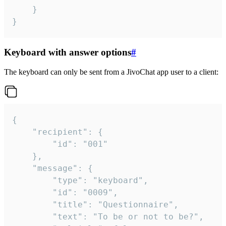
	}

}
Keyboard with answer options
#
The keyboard can only be sent from a JivoChat app user to a client:
{

	"recipient": {

		"id": "001"

	},

	"message": {

		"type": "keyboard",

		"id": "0009",

		"title": "Questionnaire",

		"text": "To be or not to be?",
