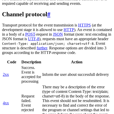
required capable of receiving and sending events.
Channel protocol
#
Transport protocol for the event transmission is
HTTPS
(at the
development stage it is allowed to use
HTTP
). An event is contained
in a body of a
POST
-request in
JSON
format (note: text encoding in
JSON format is
UTF-8
), requests must have an appropriate header
. Event
Content-Type: application/json; charset=utf-8
structure is described
further
. Response options are divided into 3
groups according to the HTTP-response code.
Code
Description
Action
Success.
Event is
2xx
Inform the user about successfull delivery
accepted for
processing
There may be a description of the error
(type of content Content-Type: text/plain;
Request
charset=utf-8) in the body of the response.
failed.
This event should not be resubmitted. It is
4xx
Event
necessary to find and correct the error of
rejected
the program or channel settings that led to