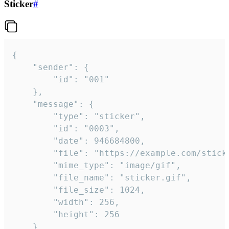
Sticker
#
{

	"sender": {

		"id": "001"

	},

	"message": {

		"type": "sticker",

		"id": "0003",

		"date": 946684800,

		"file": "https://example.com/sticker.gif",

		"mime_type": "image/gif",

		"file_name": "sticker.gif",

		"file_size": 1024,

		"width": 256,

		"height": 256

	}
