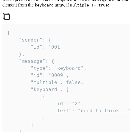
element from the
array, if
:
keyboard
multiple != true
{

	"sender": {

		"id": "001"

	},

	"message": {

		"type": "keyboard",

		"id": "0009",

		"multiple": false,

		"keyboard": [

			{

				"id": "X",

				"text": "need to think..."

			}

		]

	}
