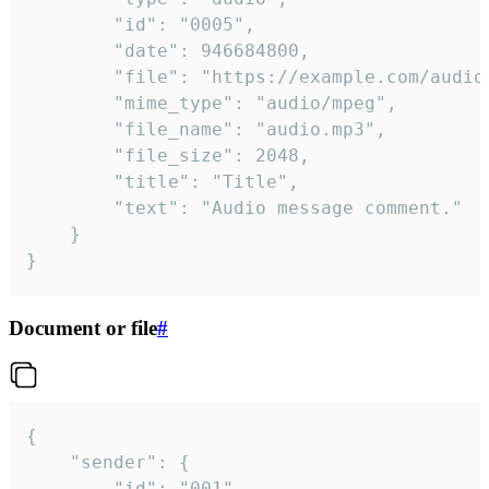
		"id": "0005",

		"date": 946684800,

		"file": "https://example.com/audio.mp3",

		"mime_type": "audio/mpeg",

		"file_name": "audio.mp3",

		"file_size": 2048,

		"title": "Title",

		"text": "Audio message comment."

	}

}
Document or file
#
{

	"sender": {

		"id": "001"
