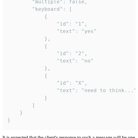
		"multiple": false,

		"keyboard": [

			{

				"id": "1",

				"text": "yes"

			},

			{

				"id": "2",

				"text": "no"

			},

			{

				"id": "X",

				"text": "need to think..."

			}

		]

	}

}
It is expected that the client's response to such a message will be one