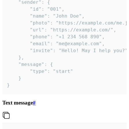
	"sender": {

		"id": "001",

		"name": "John Doe",

		"photo": "https://example.com/me.jpg",

		"url": "https://example.com/",

		"phone": "+1 234 568 890",

		"email": "me@example.com",

		"invite": "Hello! May I help you?"

	},

	"message": {

		"type": "start"

	}

}
Text message
#