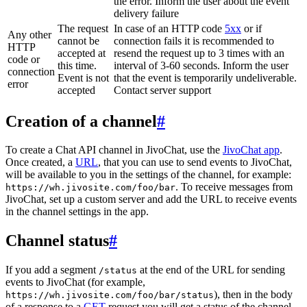
the error. Inform the user about the event
delivery failure
The request
In case of an HTTP code
5xx
or if
Any other
cannot be
connection fails it is recommended to
HTTP
accepted at
resend the request up to 3 times with an
code or
this time.
interval of 3-60 seconds. Inform the user
connection
Event is not
that the event is temporarily undeliverable.
error
accepted
Contact server support
Creation of a channel
#
To create a Chat API channel in JivoChat, use the
JivoChat app
.
Once created, a
URL
, that you can use to send events to JivoChat,
will be available to you in the settings of the channel, for example:
. To receive messages from
https://wh.jivosite.com/foo/bar
JivoChat, set up a custom server and add the URL to receive events
in the channel settings in the app.
Channel status
#
If you add a segment
at the end of the URL for sending
/status
events to JivoChat (for example,
), then in the body
https://wh.jivosite.com/foo/bar/status
of a response to a
GET
-request you will get a status of the channel,