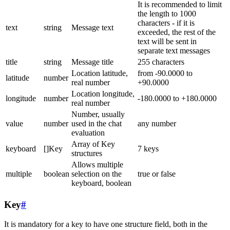
It is recommended to limit
the length to 1000
characters - if it is
text
string
Message text
exceeded, the rest of the
text will be sent in
separate text messages
title
string
Message title
255 characters
Location latitude,
from -90.0000 to
latitude
number
real number
+90.0000
Location longitude,
longitude
number
-180.0000 to +180.0000
real number
Number, usually
value
number
used in the chat
any number
evaluation
Array of Key
keyboard
[]Key
7 keys
structures
Allows multiple
multiple
boolean
selection on the
true or false
keyboard, boolean
Key
#
It is mandatory for a key to have one structure field, both in the