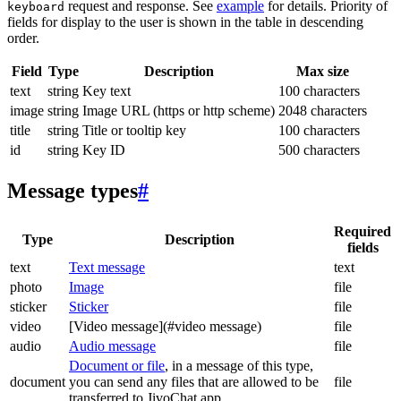
request and response. See
example
for details. Priority of
keyboard
fields for display to the user is shown in the table in descending
order.
Field
Type
Description
Max size
text
string
Key text
100 characters
image
string
Image URL (https or http scheme)
2048 characters
title
string
Title or tooltip key
100 characters
id
string
Key ID
500 characters
Message types
#
Required
Type
Description
fields
text
Text message
text
photo
Image
file
sticker
Sticker
file
video
[Video message](#video message)
file
audio
Audio message
file
Document or file
, in a message of this type,
document
you can send any files that are allowed to be
file
transferred to JivoChat app