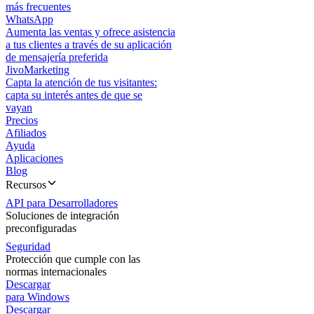
más frecuentes
WhatsApp
Aumenta las ventas y ofrece asistencia
a tus clientes a través de su aplicación
de mensajería preferida
JivoMarketing
Capta la atención de tus visitantes:
capta su interés antes de que se
vayan
Precios
Afiliados
Ayuda
Aplicaciones
Blog
Recursos
API para Desarrolladores
Soluciones de integración
preconfiguradas
Seguridad
Protección que cumple con las
normas internacionales
Descargar
para Windows
Descargar