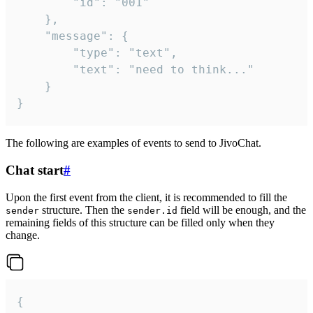
		"id": "001"

	},

	"message": {

		"type": "text",

		"text": "need to think..."

	}

}
The following are examples of events to send to JivoChat.
Chat start
#
Upon the first event from the client, it is recommended to fill the
structure. Then the
field will be enough, and the
sender
sender.id
remaining fields of this structure can be filled only when they
change.
{
