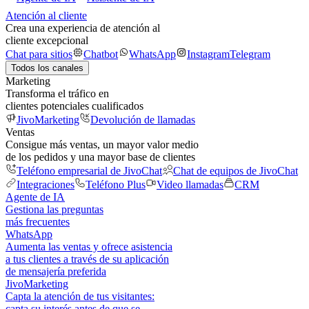
Atención al cliente
Crea una experiencia de atención al
cliente excepcional
Chat para sitios
Chatbot
WhatsApp
Instagram
Telegram
Todos los canales
Marketing
Transforma el tráfico en
clientes potenciales cualificados
JivoMarketing
Devolución de llamadas
Ventas
Consigue más ventas, un mayor valor medio
de los pedidos y una mayor base de clientes
Teléfono empresarial de JivoChat
Chat de equipos de JivoChat
Integraciones
Teléfono Plus
Video llamadas
CRM
Agente de IA
Gestiona las preguntas
más frecuentes
WhatsApp
Aumenta las ventas y ofrece asistencia
a tus clientes a través de su aplicación
de mensajería preferida
JivoMarketing
Capta la atención de tus visitantes:
capta su interés antes de que se