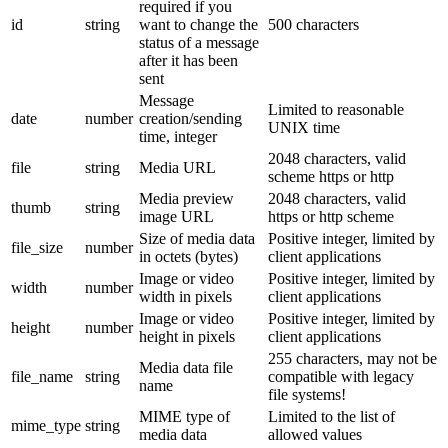
required if you
id
string
want to change the
500 characters
status of a message
after it has been
sent
Message
Limited to reasonable
date
number
creation/sending
UNIX time
time, integer
2048 characters, valid
file
string
Media URL
scheme https or http
Media preview
2048 characters, valid
thumb
string
image URL
https or http scheme
Size of media data
Positive integer, limited by
file_size
number
in octets (bytes)
client applications
Image or video
Positive integer, limited by
width
number
width in pixels
client applications
Image or video
Positive integer, limited by
height
number
height in pixels
client applications
255 characters, may not be
Media data file
file_name
string
compatible with legacy
name
file systems!
MIME type of
Limited to the list of
mime_type
string
media data
allowed values