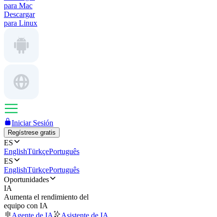
para Mac
Descargar
para Linux
Iniciar Sesión
Regístrese gratis
ES
English
Türkçe
Português
ES
English
Türkçe
Português
Oportunidades
IA
Aumenta el rendimiento del
equipo con IA
Agente de IA
Asistente de IA