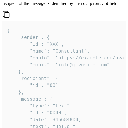
recipient of the message is identified by the
field.
recipient.id
{

	"sender": {

		"id": "XXX",

		"name": "Consultant",

		"photo": "https://example.com/avatar.png",

		"email": "info@jivosite.com"

	},

	"recipient": {

		"id": "001"

	},

	"message": {

		"type": "text",

		"id": "0000",

		"date": 946684800,

		"text": "Hello!"
