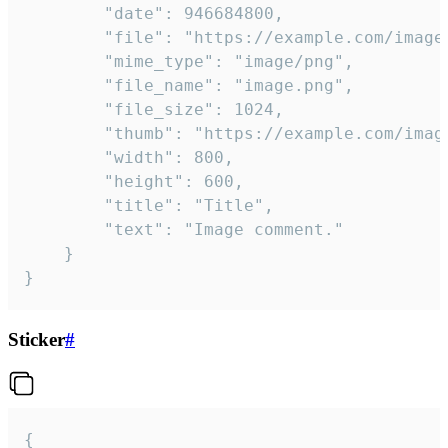
		"date": 946684800,

		"file": "https://example.com/image.png",

		"mime_type": "image/png",

		"file_name": "image.png",

		"file_size": 1024,

		"thumb": "https://example.com/image_thumb.png",

		"width": 800,

		"height": 600,

		"title": "Title",

		"text": "Image comment."

	}

}
Sticker
#
{
