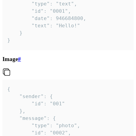
		"type": "text",

		"id": "0001",

		"date": 946684800,

		"text": "Hello!"

	}

}
Image
#
{

	"sender": {

		"id": "001"

	},

	"message": {

		"type": "photo",

		"id": "0002",
