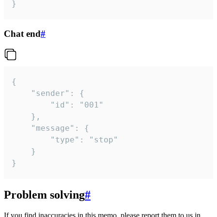
}
Chat end
#
{

	"sender": {

		"id": "001"

	},

	"message": {

		"type": "stop"

	}

}
Problem solving
#
If you find inaccuracies in this memo, please report them to us in