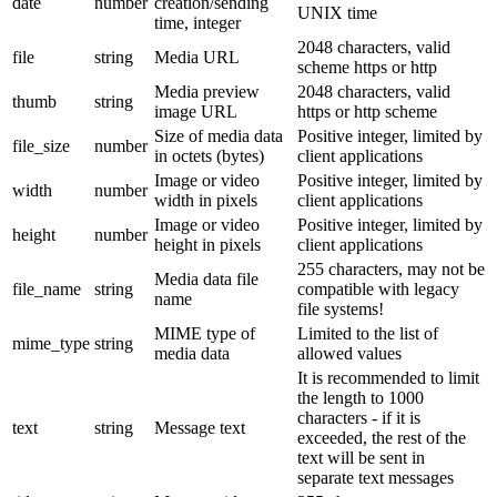
date
number
creation/sending
UNIX time
time, integer
2048 characters, valid
file
string
Media URL
scheme https or http
Media preview
2048 characters, valid
thumb
string
image URL
https or http scheme
Size of media data
Positive integer, limited by
file_size
number
in octets (bytes)
client applications
Image or video
Positive integer, limited by
width
number
width in pixels
client applications
Image or video
Positive integer, limited by
height
number
height in pixels
client applications
255 characters, may not be
Media data file
file_name
string
compatible with legacy
name
file systems!
MIME type of
Limited to the list of
mime_type
string
media data
allowed values
It is recommended to limit
the length to 1000
characters - if it is
text
string
Message text
exceeded, the rest of the
text will be sent in
separate text messages