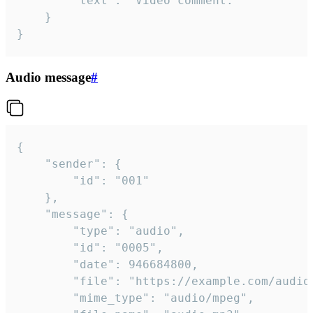
		"text": "Video comment."

	}

}
Audio message
#
{

	"sender": {

		"id": "001"

	},

	"message": {

		"type": "audio",

		"id": "0005",

		"date": 946684800,

		"file": "https://example.com/audio.mp3",

		"mime_type": "audio/mpeg",
