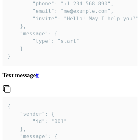
		"phone": "+1 234 568 890",

		"email": "me@example.com",

		"invite": "Hello! May I help you?"

	},

	"message": {

		"type": "start"

	}

}
Text message
#
{

	"sender": {

		"id": "001"

	},

	"message": {
