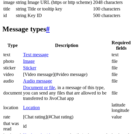
image
string
Image URL (https or http scheme)
2048 characters
title
string
Title or tooltip key
100 characters
id
string
Key ID
500 characters
Message types
#
Required
Type
Description
fields
text
Text message
text
photo
Image
file
sticker
Sticker
file
video
[Video message](#video message)
file
audio
Audio message
file
Document or file
, in a message of this type,
document
you can send any files that are allowed to be
file
transferred to JivoChat app
latitude
location
Location
longitude
rate
[Chat rating](#Chat rating)
value
that was
id
read