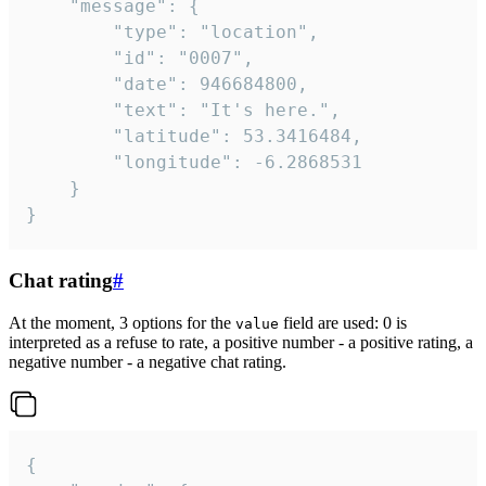
	"message": {

		"type": "location",

		"id": "0007",

		"date": 946684800,

		"text": "It's here.",

		"latitude": 53.3416484,

		"longitude": -6.2868531

	}

}
Chat rating
#
At the moment, 3 options for the
field are used: 0 is
value
interpreted as a refuse to rate, a positive number - a positive rating, a
negative number - a negative chat rating.
{
