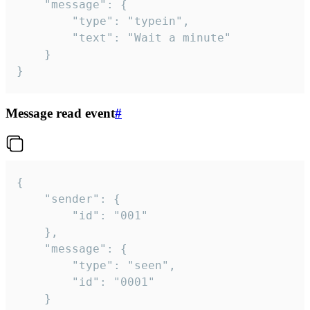
	"message": {

		"type": "typein",

		"text": "Wait a minute"

	}

}
Message read event
#
{

	"sender": {

		"id": "001"

	},

	"message": {

		"type": "seen",

		"id": "0001"

	}
