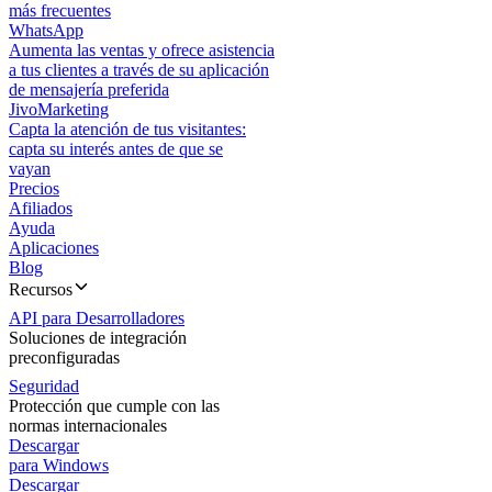
más frecuentes
WhatsApp
Aumenta las ventas y ofrece asistencia
a tus clientes a través de su aplicación
de mensajería preferida
JivoMarketing
Capta la atención de tus visitantes:
capta su interés antes de que se
vayan
Precios
Afiliados
Ayuda
Aplicaciones
Blog
Recursos
API para Desarrolladores
Soluciones de integración
preconfiguradas
Seguridad
Protección que cumple con las
normas internacionales
Descargar
para Windows
Descargar