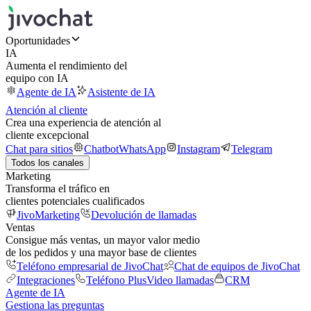
Oportunidades
IA
Aumenta el rendimiento del
equipo con IA
Agente de IA
Asistente de IA
Atención al cliente
Crea una experiencia de atención al
cliente excepcional
Chat para sitios
Chatbot
WhatsApp
Instagram
Telegram
Todos los canales
Marketing
Transforma el tráfico en
clientes potenciales cualificados
JivoMarketing
Devolución de llamadas
Ventas
Consigue más ventas, un mayor valor medio
de los pedidos y una mayor base de clientes
Teléfono empresarial de JivoChat
Chat de equipos de JivoChat
Integraciones
Teléfono Plus
Video llamadas
CRM
Agente de IA
Gestiona las preguntas