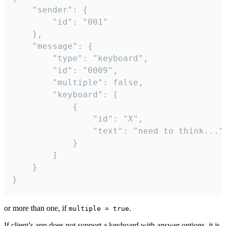
	"sender": {

		"id": "001"

	},

	"message": {

		"type": "keyboard",

		"id": "0009",

		"multiple": false,

		"keyboard": [

			{

				"id": "X",

				"text": "need to think..."

			}

		]

	}

}
or more than one, if
.
multiple = true
If client’s app does not support a keyboard with answer options, it is