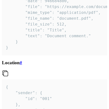
		"date": 946684800,

		"file": "https://example.com/document.pdf",

		"mime_type": "application/pdf",

		"file_name": "document.pdf",

		"file_size": 512,

		"title": "Title",

		"text": "Document comment."

	}

}
Location
#
{

	"sender": {

		"id": "001"

	},
