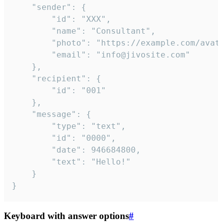
	"sender": {

		"id": "XXX",

		"name": "Consultant",

		"photo": "https://example.com/avatar.png",

		"email": "info@jivosite.com"

	},

	"recipient": {

		"id": "001"

	},

	"message": {

		"type": "text",

		"id": "0000",

		"date": 946684800,

		"text": "Hello!"

	}

}
Keyboard with answer options
#