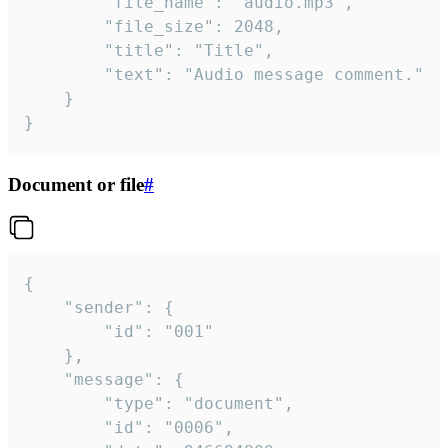
		"file_name": "audio.mp3",

		"file_size": 2048,

		"title": "Title",

		"text": "Audio message comment."

	}

}
Document or file
#
{

	"sender": {

		"id": "001"

	},

	"message": {

		"type": "document",

		"id": "0006",
