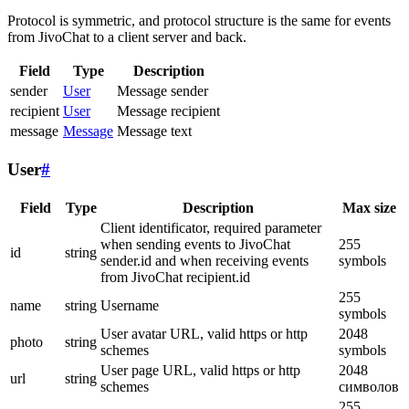
Protocol is symmetric, and protocol structure is the same for events
from JivoChat to a client server and back.
Field
Type
Description
sender
User
Message sender
recipient
User
Message recipient
message
Message
Message text
User
#
Field
Type
Description
Max size
Client identificator, required parameter
when sending events to JivoChat
255
id
string
sender.id and when receiving events
symbols
from JivoChat recipient.id
255
name
string
Username
symbols
User avatar URL, valid https or http
2048
photo
string
schemes
symbols
User page URL, valid https or http
2048
url
string
schemes
символов
255