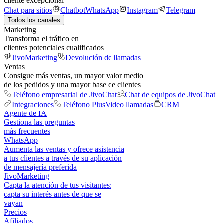
cliente excepcional
Chat para sitios
Chatbot
WhatsApp
Instagram
Telegram
Todos los canales
Marketing
Transforma el tráfico en
clientes potenciales cualificados
JivoMarketing
Devolución de llamadas
Ventas
Consigue más ventas, un mayor valor medio
de los pedidos y una mayor base de clientes
Teléfono empresarial de JivoChat
Chat de equipos de JivoChat
Integraciones
Teléfono Plus
Video llamadas
CRM
Agente de IA
Gestiona las preguntas
más frecuentes
WhatsApp
Aumenta las ventas y ofrece asistencia
a tus clientes a través de su aplicación
de mensajería preferida
JivoMarketing
Capta la atención de tus visitantes:
capta su interés antes de que se
vayan
Precios
Afiliados