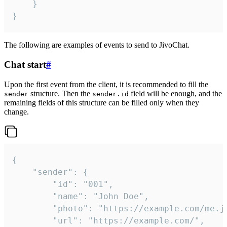
	}

}
The following are examples of events to send to JivoChat.
Chat start
#
Upon the first event from the client, it is recommended to fill the
structure. Then the
field will be enough, and the
sender
sender.id
remaining fields of this structure can be filled only when they
change.
{

	"sender": {

		"id": "001",

		"name": "John Doe",

		"photo": "https://example.com/me.jpg",

		"url": "https://example.com/",
