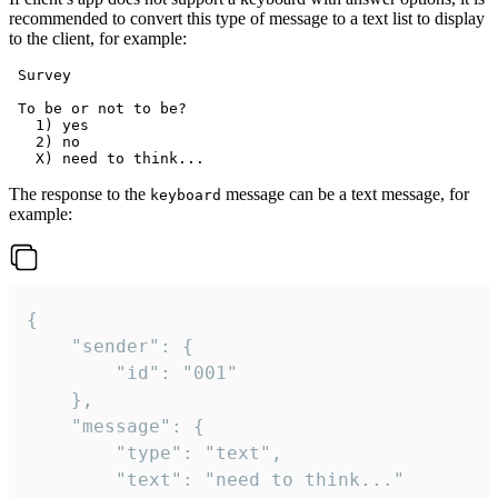
recommended to convert this type of message to a text list to display
to the client, for example:
 Survey

 To be or not to be?

   1) yes

   2) no

The response to the
message can be a text message, for
keyboard
example:
{

	"sender": {

		"id": "001"

	},

	"message": {

		"type": "text",

		"text": "need to think..."
