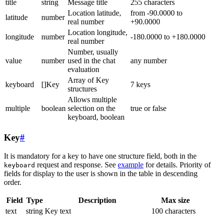
title
string
Message title
255 characters
Location latitude,
from -90.0000 to
latitude
number
real number
+90.0000
Location longitude,
longitude
number
-180.0000 to +180.0000
real number
Number, usually
value
number
used in the chat
any number
evaluation
Array of Key
keyboard
[]Key
7 keys
structures
Allows multiple
multiple
boolean
selection on the
true or false
keyboard, boolean
Key
#
It is mandatory for a key to have one structure field, both in the
request and response. See
example
for details. Priority of
keyboard
fields for display to the user is shown in the table in descending
order.
Field
Type
Description
Max size
text
string
Key text
100 characters