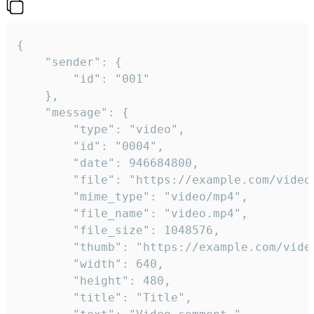
{

	"sender": {

		"id": "001"

	},

	"message": {

		"type": "video",

		"id": "0004",

		"date": 946684800,

		"file": "https://example.com/video.mp4",

		"mime_type": "video/mp4",

		"file_name": "video.mp4",

		"file_size": 1048576,

		"thumb": "https://example.com/video_thumb.png",

		"width": 640,

		"height": 480,

		"title": "Title",
