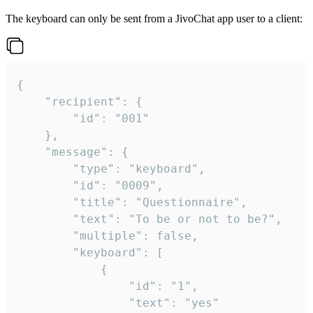
The keyboard can only be sent from a JivoChat app user to a client:
{

	"recipient": {

		"id": "001"

	},

	"message": {

		"type": "keyboard",

		"id": "0009",

		"title": "Questionnaire",

		"text": "To be or not to be?",

		"multiple": false,

		"keyboard": [

			{

				"id": "1",

				"text": "yes"
