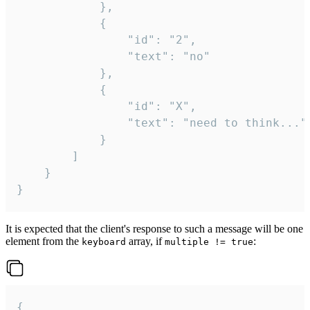
			},

			{

				"id": "2",

				"text": "no"

			},

			{

				"id": "X",

				"text": "need to think..."

			}

		]

	}

}
It is expected that the client's response to such a message will be one
element from the
array, if
:
keyboard
multiple != true
{
