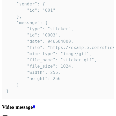
	"sender": {

		"id": "001"

	},

	"message": {

		"type": "sticker",

		"id": "0003",

		"date": 946684800,

		"file": "https://example.com/sticker.gif",

		"mime_type": "image/gif",

		"file_name": "sticker.gif",

		"file_size": 1024,

		"width": 256,

		"height": 256

	}

}
Video message
#