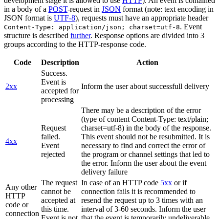
development stage it is allowed to use
HTTP
). An event is contained
in a body of a
POST
-request in
JSON
format (note: text encoding in
JSON format is
UTF-8
), requests must have an appropriate header
. Event
Content-Type: application/json; charset=utf-8
structure is described
further
. Response options are divided into 3
groups according to the HTTP-response code.
Code
Description
Action
Success.
Event is
2xx
Inform the user about successfull delivery
accepted for
processing
There may be a description of the error
(type of content Content-Type: text/plain;
Request
charset=utf-8) in the body of the response.
failed.
This event should not be resubmitted. It is
4xx
Event
necessary to find and correct the error of
rejected
the program or channel settings that led to
the error. Inform the user about the event
delivery failure
The request
In case of an HTTP code
5xx
or if
Any other
cannot be
connection fails it is recommended to
HTTP
accepted at
resend the request up to 3 times with an
code or
this time.
interval of 3-60 seconds. Inform the user
connection
Event is not
that the event is temporarily undeliverable.