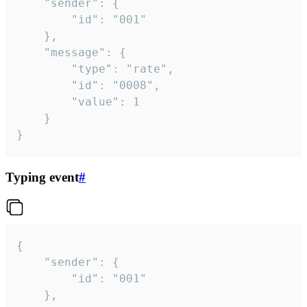
	"sender": {

		"id": "001"

	},

	"message": {

		"type": "rate",

		"id": "0008",

		"value": 1

	}

}
Typing event
#
{

	"sender": {

		"id": "001"

	},
