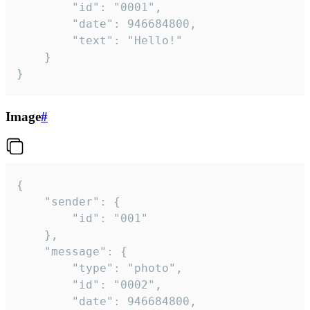
		"id": "0001",

		"date": 946684800,

		"text": "Hello!"

	}

}
Image
#
{

	"sender": {

		"id": "001"

	},

	"message": {

		"type": "photo",

		"id": "0002",

		"date": 946684800,
