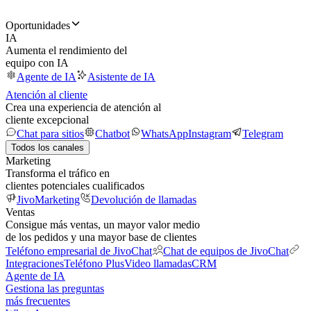
Oportunidades
IA
Aumenta el rendimiento del
equipo con IA
Agente de IA
Asistente de IA
Atención al cliente
Crea una experiencia de atención al
cliente excepcional
Chat para sitios
Chatbot
WhatsApp
Instagram
Telegram
Todos los canales
Marketing
Transforma el tráfico en
clientes potenciales cualificados
JivoMarketing
Devolución de llamadas
Ventas
Consigue más ventas, un mayor valor medio
de los pedidos y una mayor base de clientes
Teléfono empresarial de JivoChat
Chat de equipos de JivoChat
Integraciones
Teléfono Plus
Video llamadas
CRM
Agente de IA
Gestiona las preguntas
más frecuentes