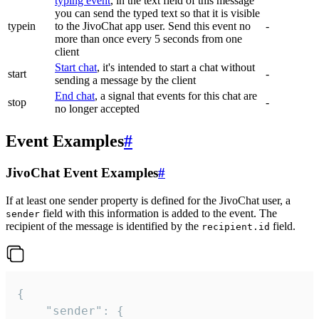
typing event
, in the text field of this message
you can send the typed text so that it is visible
typein
to the JivoChat app user. Send this event no
-
more than once every 5 seconds from one
client
Start chat
, it's intended to start a chat without
start
-
sending a message by the client
End chat
, a signal that events for this chat are
stop
-
no longer accepted
Event Examples
#
JivoChat Event Examples
#
If at least one sender property is defined for the JivoChat user, a
field with this information is added to the event. The
sender
recipient of the message is identified by the
field.
recipient.id
{

	"sender": {
