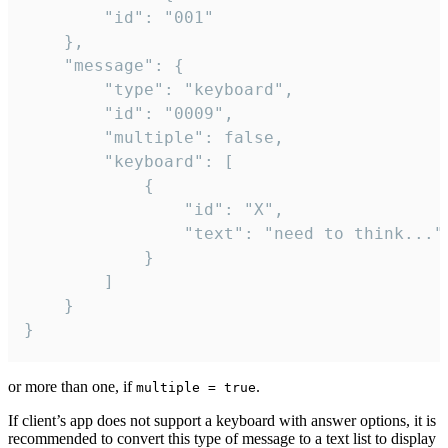
		"id": "001"

	},

	"message": {

		"type": "keyboard",

		"id": "0009",

		"multiple": false,

		"keyboard": [

			{

				"id": "X",

				"text": "need to think..."

			}

		]

	}

}
or more than one, if
.
multiple = true
If client’s app does not support a keyboard with answer options, it is
recommended to convert this type of message to a text list to display