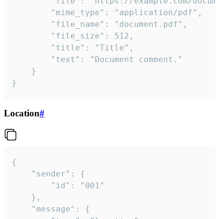
		"file": "https://example.com/document.pdf",

		"mime_type": "application/pdf",

		"file_name": "document.pdf",

		"file_size": 512,

		"title": "Title",

		"text": "Document comment."

	}

}
Location
#
{

	"sender": {

		"id": "001"

	},

	"message": {
