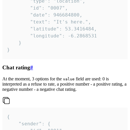
		"type": "location",

		"id": "0007",

		"date": 946684800,

		"text": "It's here.",

		"latitude": 53.3416484,

		"longitude": -6.2868531

	}

}
Chat rating
#
At the moment, 3 options for the
field are used: 0 is
value
interpreted as a refuse to rate, a positive number - a positive rating, a
negative number - a negative chat rating.
{

	"sender": {
