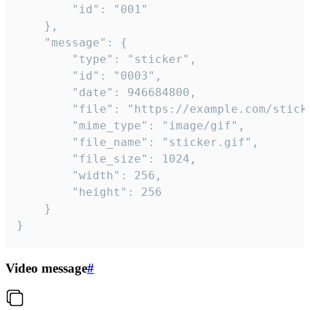
		"id": "001"

	},

	"message": {

		"type": "sticker",

		"id": "0003",

		"date": 946684800,

		"file": "https://example.com/sticker.gif",

		"mime_type": "image/gif",

		"file_name": "sticker.gif",

		"file_size": 1024,

		"width": 256,

		"height": 256

	}

}
Video message
#