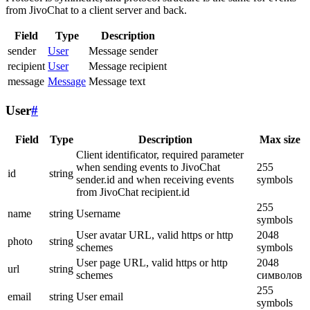
from JivoChat to a client server and back.
Field
Type
Description
sender
User
Message sender
recipient
User
Message recipient
message
Message
Message text
User
#
Field
Type
Description
Max size
Client identificator, required parameter
when sending events to JivoChat
255
id
string
sender.id and when receiving events
symbols
from JivoChat recipient.id
255
name
string
Username
symbols
User avatar URL, valid https or http
2048
photo
string
schemes
symbols
User page URL, valid https or http
2048
url
string
schemes
символов
255
email
string
User email
symbols