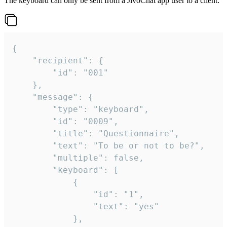
The keyboard can only be sent from a JivoChat app user to a client:
{

	"recipient": {

		"id": "001"

	},

	"message": {

		"type": "keyboard",

		"id": "0009",

		"title": "Questionnaire",

		"text": "To be or not to be?",

		"multiple": false,

		"keyboard": [

			{

				"id": "1",

				"text": "yes"

			},
