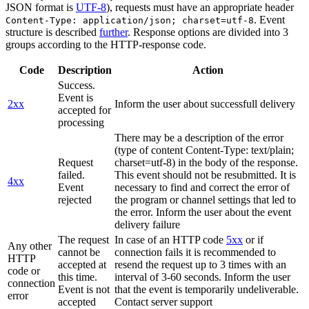
JSON format is
UTF-8
), requests must have an appropriate header
. Event
Content-Type: application/json; charset=utf-8
structure is described
further
. Response options are divided into 3
groups according to the HTTP-response code.
Code
Description
Action
Success.
Event is
2xx
Inform the user about successfull delivery
accepted for
processing
There may be a description of the error
(type of content Content-Type: text/plain;
Request
charset=utf-8) in the body of the response.
failed.
This event should not be resubmitted. It is
4xx
Event
necessary to find and correct the error of
rejected
the program or channel settings that led to
the error. Inform the user about the event
delivery failure
The request
In case of an HTTP code
5xx
or if
Any other
cannot be
connection fails it is recommended to
HTTP
accepted at
resend the request up to 3 times with an
code or
this time.
interval of 3-60 seconds. Inform the user
connection
Event is not
that the event is temporarily undeliverable.
error
accepted
Contact server support