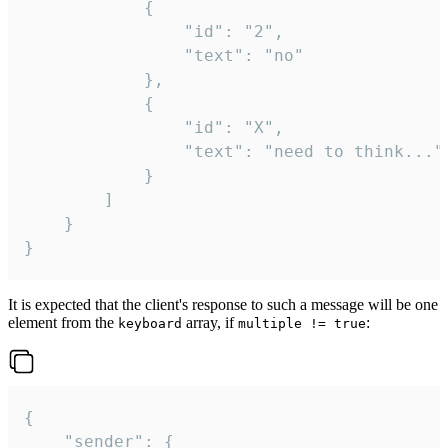
			{

				"id": "2",

				"text": "no"

			},

			{

				"id": "X",

				"text": "need to think..."

			}

		]

	}

}
It is expected that the client's response to such a message will be one
element from the
array, if
:
keyboard
multiple != true
{

	"sender": {
