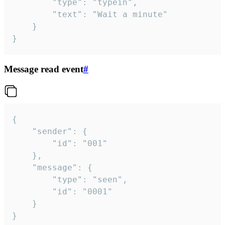
		"type": "typein",

		"text": "Wait a minute"

	}

}
Message read event
#
{

	"sender": {

		"id": "001"

	},

	"message": {

		"type": "seen",

		"id": "0001"

	}

}