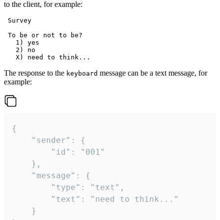
to the client, for example:
 Survey

 To be or not to be?

   1) yes

   2) no

The response to the
message can be a text message, for
keyboard
example:
{

	"sender": {

		"id": "001"

	},

	"message": {

		"type": "text",

		"text": "need to think..."

	}
