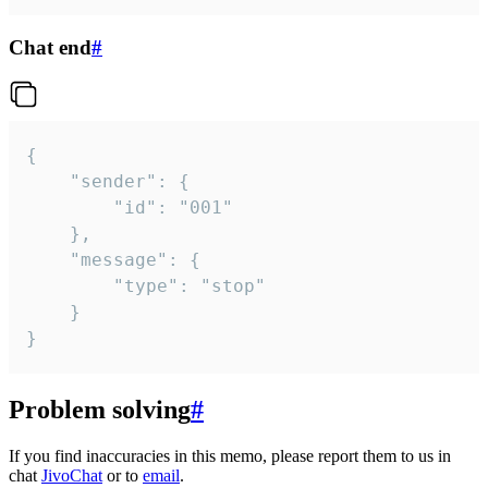
Chat end
#
{

	"sender": {

		"id": "001"

	},

	"message": {

		"type": "stop"

	}

}
Problem solving
#
If you find inaccuracies in this memo, please report them to us in
chat
JivoChat
or to
email
.