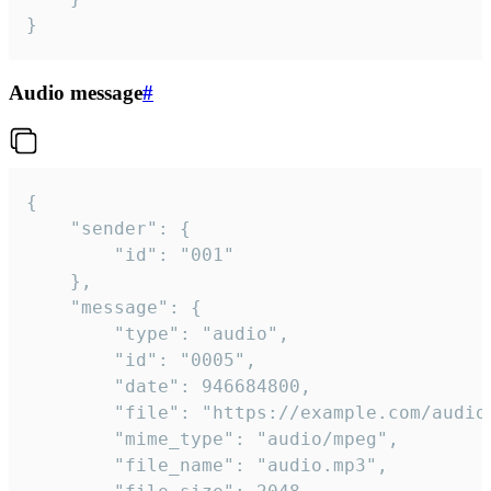
}
Audio message
#
{

	"sender": {

		"id": "001"

	},

	"message": {

		"type": "audio",

		"id": "0005",

		"date": 946684800,

		"file": "https://example.com/audio.mp3",

		"mime_type": "audio/mpeg",

		"file_name": "audio.mp3",
