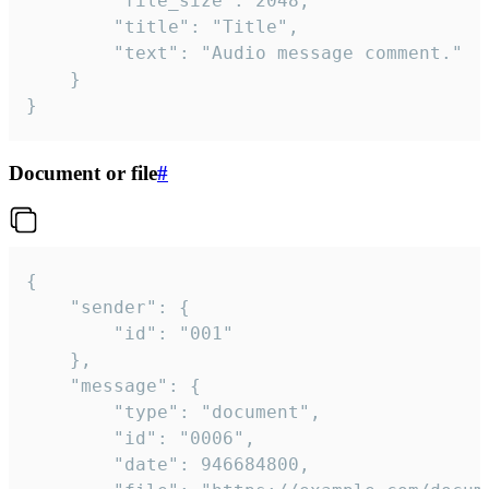
		"file_size": 2048,

		"title": "Title",

		"text": "Audio message comment."

	}

}
Document or file
#
{

	"sender": {

		"id": "001"

	},

	"message": {

		"type": "document",

		"id": "0006",

		"date": 946684800,
