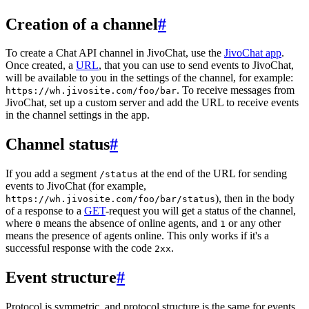
Creation of a channel
#
To create a Chat API channel in JivoChat, use the
JivoChat app
.
Once created, a
URL
, that you can use to send events to JivoChat,
will be available to you in the settings of the channel, for example:
. To receive messages from
https://wh.jivosite.com/foo/bar
JivoChat, set up a custom server and add the URL to receive events
in the channel settings in the app.
Channel status
#
If you add a segment
at the end of the URL for sending
/status
events to JivoChat (for example,
), then in the body
https://wh.jivosite.com/foo/bar/status
of a response to a
GET
-request you will get a status of the channel,
where
means the absence of online agents, and
or any other
0
1
means the presence of agents online. This only works if it's a
successful response with the code
.
2xx
Event structure
#
Protocol is symmetric, and protocol structure is the same for events