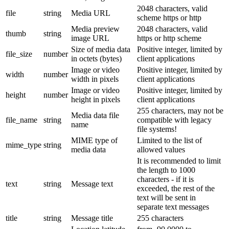
2048 characters, valid
file
string
Media URL
scheme https or http
Media preview
2048 characters, valid
thumb
string
image URL
https or http scheme
Size of media data
Positive integer, limited by
file_size
number
in octets (bytes)
client applications
Image or video
Positive integer, limited by
width
number
width in pixels
client applications
Image or video
Positive integer, limited by
height
number
height in pixels
client applications
255 characters, may not be
Media data file
file_name
string
compatible with legacy
name
file systems!
MIME type of
Limited to the list of
mime_type
string
media data
allowed values
It is recommended to limit
the length to 1000
characters - if it is
text
string
Message text
exceeded, the rest of the
text will be sent in
separate text messages
title
string
Message title
255 characters