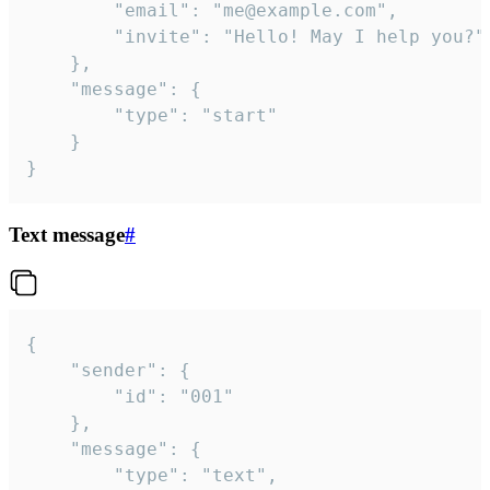
		"email": "me@example.com",

		"invite": "Hello! May I help you?"

	},

	"message": {

		"type": "start"

	}

}
Text message
#
{

	"sender": {

		"id": "001"

	},

	"message": {

		"type": "text",
