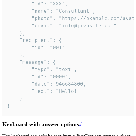
		"id": "XXX",

		"name": "Consultant",

		"photo": "https://example.com/avatar.png",

		"email": "info@jivosite.com"

	},

	"recipient": {

		"id": "001"

	},

	"message": {

		"type": "text",

		"id": "0000",

		"date": 946684800,

		"text": "Hello!"

	}

}
Keyboard with answer options
#