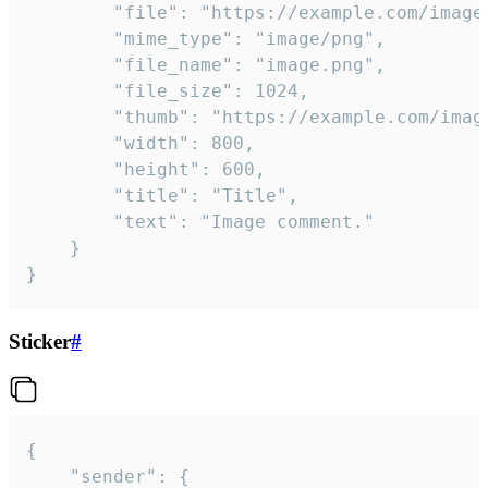
		"file": "https://example.com/image.png",

		"mime_type": "image/png",

		"file_name": "image.png",

		"file_size": 1024,

		"thumb": "https://example.com/image_thumb.png",

		"width": 800,

		"height": 600,

		"title": "Title",

		"text": "Image comment."

	}

}
Sticker
#
{

	"sender": {
