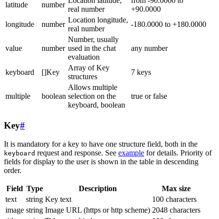
Location latitude,
from -90.0000 to
latitude
number
real number
+90.0000
Location longitude,
longitude
number
-180.0000 to +180.0000
real number
Number, usually
value
number
used in the chat
any number
evaluation
Array of Key
keyboard
[]Key
7 keys
structures
Allows multiple
multiple
boolean
selection on the
true or false
keyboard, boolean
Key
#
It is mandatory for a key to have one structure field, both in the
request and response. See
example
for details. Priority of
keyboard
fields for display to the user is shown in the table in descending
order.
Field
Type
Description
Max size
text
string
Key text
100 characters
image
string
Image URL (https or http scheme)
2048 characters