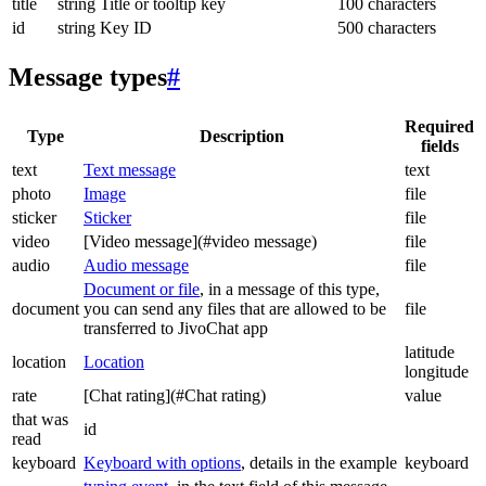
title
string
Title or tooltip key
100 characters
id
string
Key ID
500 characters
Message types
#
Required
Type
Description
fields
text
Text message
text
photo
Image
file
sticker
Sticker
file
video
[Video message](#video message)
file
audio
Audio message
file
Document or file
, in a message of this type,
document
you can send any files that are allowed to be
file
transferred to JivoChat app
latitude
location
Location
longitude
rate
[Chat rating](#Chat rating)
value
that was
id
read
keyboard
Keyboard with options
, details in the example
keyboard