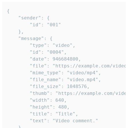
{

	"sender": {

		"id": "001"

	},

	"message": {

		"type": "video",

		"id": "0004",

		"date": 946684800,

		"file": "https://example.com/video.mp4",

		"mime_type": "video/mp4",

		"file_name": "video.mp4",

		"file_size": 1048576,

		"thumb": "https://example.com/video_thumb.png",

		"width": 640,

		"height": 480,

		"title": "Title",

		"text": "Video comment."

	}
