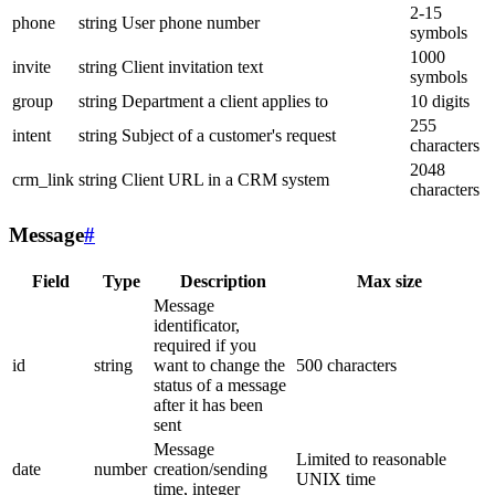
2-15
phone
string
User phone number
symbols
1000
invite
string
Client invitation text
symbols
group
string
Department a client applies to
10 digits
255
intent
string
Subject of a customer's request
characters
2048
crm_link
string
Client URL in a CRM system
characters
Message
#
Field
Type
Description
Max size
Message
identificator,
required if you
id
string
want to change the
500 characters
status of a message
after it has been
sent
Message
Limited to reasonable
date
number
creation/sending
UNIX time
time, integer