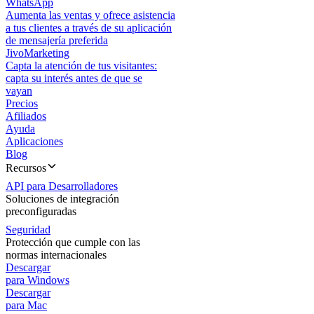
WhatsApp
Aumenta las ventas y ofrece asistencia
a tus clientes a través de su aplicación
de mensajería preferida
JivoMarketing
Capta la atención de tus visitantes:
capta su interés antes de que se
vayan
Precios
Afiliados
Ayuda
Aplicaciones
Blog
Recursos
API para Desarrolladores
Soluciones de integración
preconfiguradas
Seguridad
Protección que cumple con las
normas internacionales
Descargar
para Windows
Descargar
para Mac