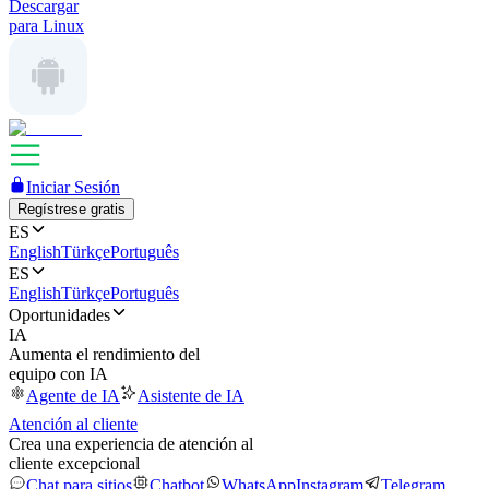
Descargar
para Linux
Iniciar Sesión
Regístrese gratis
ES
English
Türkçe
Português
ES
English
Türkçe
Português
Oportunidades
IA
Aumenta el rendimiento del
equipo con IA
Agente de IA
Asistente de IA
Atención al cliente
Crea una experiencia de atención al
cliente excepcional
Chat para sitios
Chatbot
WhatsApp
Instagram
Telegram