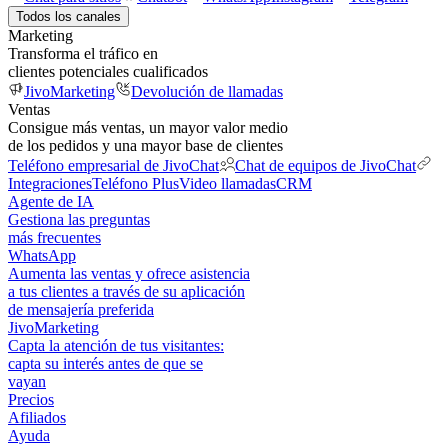
Todos los canales
Marketing
Transforma el tráfico en
clientes potenciales cualificados
JivoMarketing
Devolución de llamadas
Ventas
Consigue más ventas, un mayor valor medio
de los pedidos y una mayor base de clientes
Teléfono empresarial de JivoChat
Chat de equipos de JivoChat
Integraciones
Teléfono Plus
Video llamadas
CRM
Agente de IA
Gestiona las preguntas
más frecuentes
WhatsApp
Aumenta las ventas y ofrece asistencia
a tus clientes a través de su aplicación
de mensajería preferida
JivoMarketing
Capta la atención de tus visitantes:
capta su interés antes de que se
vayan
Precios
Afiliados
Ayuda