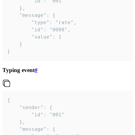
		"id": "001"

	},

	"message": {

		"type": "rate",

		"id": "0008",

		"value": 1

	}

}
Typing event
#
{

	"sender": {

		"id": "001"

	},

	"message": {
