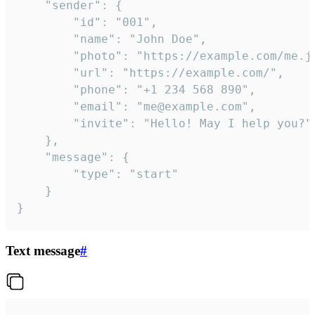
	"sender": {

		"id": "001",

		"name": "John Doe",

		"photo": "https://example.com/me.jpg",

		"url": "https://example.com/",

		"phone": "+1 234 568 890",

		"email": "me@example.com",

		"invite": "Hello! May I help you?"

	},

	"message": {

		"type": "start"

	}

}
Text message
#