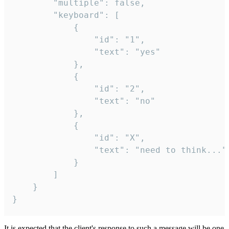
		"multiple": false,

		"keyboard": [

			{

				"id": "1",

				"text": "yes"

			},

			{

				"id": "2",

				"text": "no"

			},

			{

				"id": "X",

				"text": "need to think..."

			}

		]

	}

}
It is expected that the client's response to such a message will be one