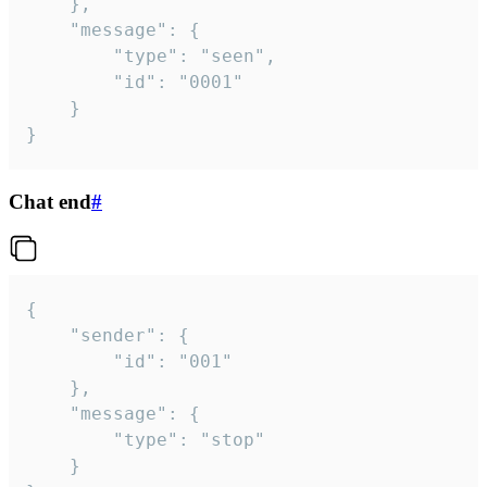
	},

	"message": {

		"type": "seen",

		"id": "0001"

	}

}
Chat end
#
{

	"sender": {

		"id": "001"

	},

	"message": {

		"type": "stop"

	}
