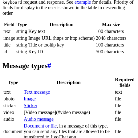
request and response. See
example
for details. Priority of
keyboard
fields for display to the user is shown in the table in descending
order.
Field
Type
Description
Max size
text
string
Key text
100 characters
image
string
Image URL (https or http scheme)
2048 characters
title
string
Title or tooltip key
100 characters
id
string
Key ID
500 characters
Message types
#
Required
Type
Description
fields
text
Text message
text
photo
Image
file
sticker
Sticker
file
video
[Video message](#video message)
file
audio
Audio message
file
Document or file
, in a message of this type,
document
you can send any files that are allowed to be
file
transferred to JivoChat app