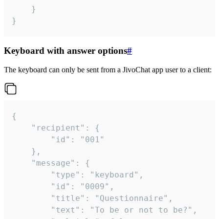
	}

}
Keyboard with answer options
#
The keyboard can only be sent from a JivoChat app user to a client:
{

	"recipient": {

		"id": "001"

	},

	"message": {

		"type": "keyboard",

		"id": "0009",

		"title": "Questionnaire",

		"text": "To be or not to be?",
