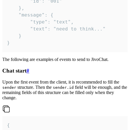
		"id": "001"

	},

	"message": {

		"type": "text",

		"text": "need to think..."

	}

}
The following are examples of events to send to JivoChat.
Chat start
#
Upon the first event from the client, it is recommended to fill the
structure. Then the
field will be enough, and the
sender
sender.id
remaining fields of this structure can be filled only when they
change.
{
