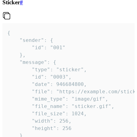
Sticker
#
{

	"sender": {

		"id": "001"

	},

	"message": {

		"type": "sticker",

		"id": "0003",

		"date": 946684800,

		"file": "https://example.com/sticker.gif",

		"mime_type": "image/gif",

		"file_name": "sticker.gif",

		"file_size": 1024,

		"width": 256,

		"height": 256

	}
