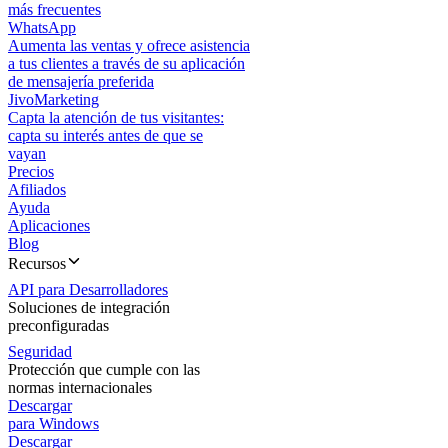
más frecuentes
WhatsApp
Aumenta las ventas y ofrece asistencia
a tus clientes a través de su aplicación
de mensajería preferida
JivoMarketing
Capta la atención de tus visitantes:
capta su interés antes de que se
vayan
Precios
Afiliados
Ayuda
Aplicaciones
Blog
Recursos
API para Desarrolladores
Soluciones de integración
preconfiguradas
Seguridad
Protección que cumple con las
normas internacionales
Descargar
para Windows
Descargar