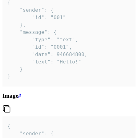
{

	"sender": {

		"id": "001"

	},

	"message": {

		"type": "text",

		"id": "0001",

		"date": 946684800,

		"text": "Hello!"

	}

}
Image
#
{

	"sender": {
