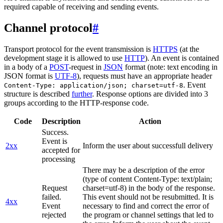
required capable of receiving and sending events.
Channel protocol
#
Transport protocol for the event transmission is
HTTPS
(at the
development stage it is allowed to use
HTTP
). An event is contained
in a body of a
POST
-request in
JSON
format (note: text encoding in
JSON format is
UTF-8
), requests must have an appropriate header
. Event
Content-Type: application/json; charset=utf-8
structure is described
further
. Response options are divided into 3
groups according to the HTTP-response code.
Code
Description
Action
Success.
Event is
2xx
Inform the user about successfull delivery
accepted for
processing
There may be a description of the error
(type of content Content-Type: text/plain;
Request
charset=utf-8) in the body of the response.
failed.
This event should not be resubmitted. It is
4xx
Event
necessary to find and correct the error of
rejected
the program or channel settings that led to