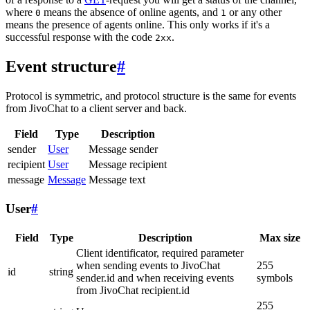
where
means the absence of online agents, and
or any other
0
1
means the presence of agents online. This only works if it's a
successful response with the code
.
2xx
Event structure
#
Protocol is symmetric, and protocol structure is the same for events
from JivoChat to a client server and back.
Field
Type
Description
sender
User
Message sender
recipient
User
Message recipient
message
Message
Message text
User
#
Field
Type
Description
Max size
Client identificator, required parameter
when sending events to JivoChat
255
id
string
sender.id and when receiving events
symbols
from JivoChat recipient.id
255