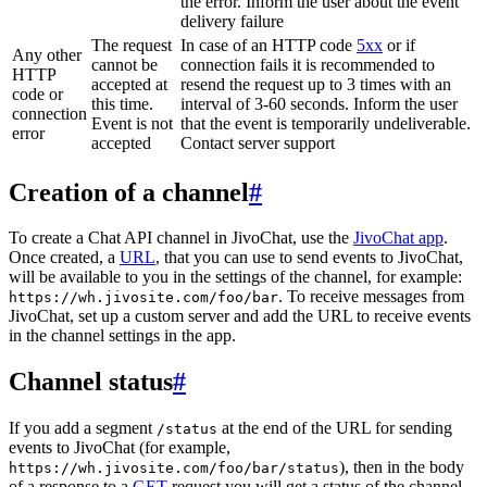
the error. Inform the user about the event
delivery failure
The request
In case of an HTTP code
5xx
or if
Any other
cannot be
connection fails it is recommended to
HTTP
accepted at
resend the request up to 3 times with an
code or
this time.
interval of 3-60 seconds. Inform the user
connection
Event is not
that the event is temporarily undeliverable.
error
accepted
Contact server support
Creation of a channel
#
To create a Chat API channel in JivoChat, use the
JivoChat app
.
Once created, a
URL
, that you can use to send events to JivoChat,
will be available to you in the settings of the channel, for example:
. To receive messages from
https://wh.jivosite.com/foo/bar
JivoChat, set up a custom server and add the URL to receive events
in the channel settings in the app.
Channel status
#
If you add a segment
at the end of the URL for sending
/status
events to JivoChat (for example,
), then in the body
https://wh.jivosite.com/foo/bar/status
of a response to a
GET
-request you will get a status of the channel,