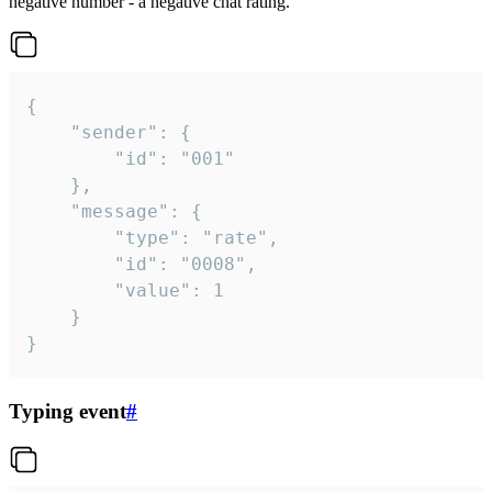
negative number - a negative chat rating.
{

	"sender": {

		"id": "001"

	},

	"message": {

		"type": "rate",

		"id": "0008",

		"value": 1

	}

}
Typing event
#