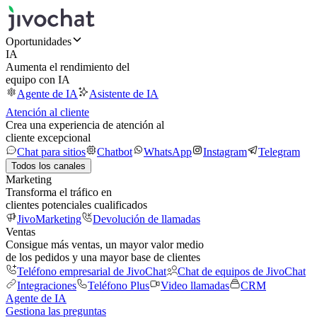
Oportunidades
IA
Aumenta el rendimiento del
equipo con IA
Agente de IA
Asistente de IA
Atención al cliente
Crea una experiencia de atención al
cliente excepcional
Chat para sitios
Chatbot
WhatsApp
Instagram
Telegram
Todos los canales
Marketing
Transforma el tráfico en
clientes potenciales cualificados
JivoMarketing
Devolución de llamadas
Ventas
Consigue más ventas, un mayor valor medio
de los pedidos y una mayor base de clientes
Teléfono empresarial de JivoChat
Chat de equipos de JivoChat
Integraciones
Teléfono Plus
Video llamadas
CRM
Agente de IA
Gestiona las preguntas