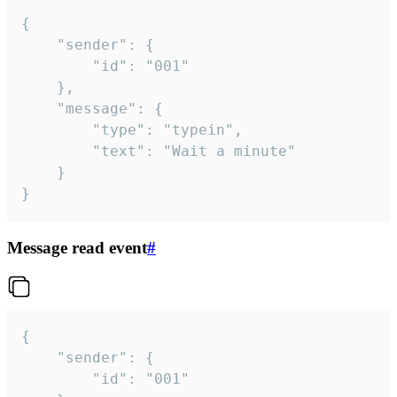
{

	"sender": {

		"id": "001"

	},

	"message": {

		"type": "typein",

		"text": "Wait a minute"

	}

}
Message read event
#
{

	"sender": {

		"id": "001"
