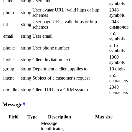
name
string
Username
symbols
User avatar URL, valid https or http
2048
photo
string
schemes
symbols
User page URL, valid https or http
2048
url
string
schemes
символов
255
email
string
User email
symbols
2-15
phone
string
User phone number
symbols
1000
invite
string
Client invitation text
symbols
group
string
Department a client applies to
10 digits
255
intent
string
Subject of a customer's request
characters
2048
crm_link
string
Client URL in a CRM system
characters
Message
#
Field
Type
Description
Max size
Message
identificator,