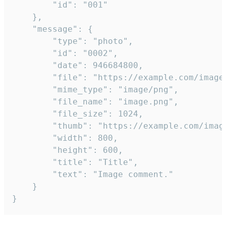
		"id": "001"

	},

	"message": {

		"type": "photo",

		"id": "0002",

		"date": 946684800,

		"file": "https://example.com/image.png",

		"mime_type": "image/png",

		"file_name": "image.png",

		"file_size": 1024,

		"thumb": "https://example.com/image_thumb.png",

		"width": 800,

		"height": 600,

		"title": "Title",

		"text": "Image comment."

	}

}