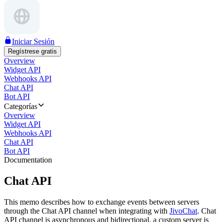
Iniciar Sesión
Regístrese gratis
Overview
Widget API
Webhooks API
Chat API
Bot API
Categorías
Overview
Widget API
Webhooks API
Chat API
Bot API
Documentation
Chat API
This memo describes how to exchange events between servers
through the Chat API channel when integrating with
JivoChat
. Chat
API channel is asynchronous and bidirectional, a custom server is