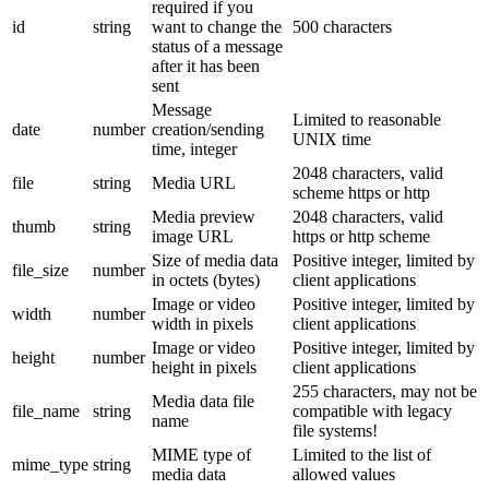
required if you
id
string
want to change the
500 characters
status of a message
after it has been
sent
Message
Limited to reasonable
date
number
creation/sending
UNIX time
time, integer
2048 characters, valid
file
string
Media URL
scheme https or http
Media preview
2048 characters, valid
thumb
string
image URL
https or http scheme
Size of media data
Positive integer, limited by
file_size
number
in octets (bytes)
client applications
Image or video
Positive integer, limited by
width
number
width in pixels
client applications
Image or video
Positive integer, limited by
height
number
height in pixels
client applications
255 characters, may not be
Media data file
file_name
string
compatible with legacy
name
file systems!
MIME type of
Limited to the list of
mime_type
string
media data
allowed values