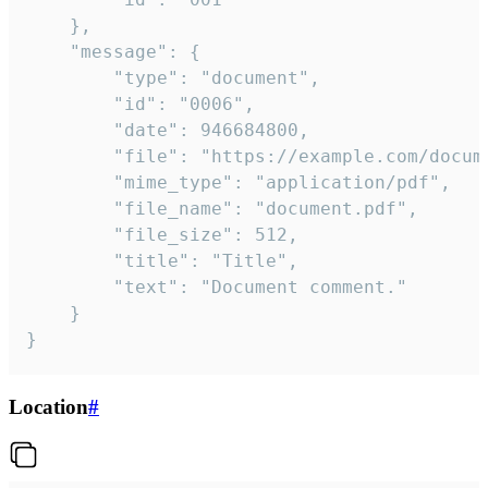
	},

	"message": {

		"type": "document",

		"id": "0006",

		"date": 946684800,

		"file": "https://example.com/document.pdf",

		"mime_type": "application/pdf",

		"file_name": "document.pdf",

		"file_size": 512,

		"title": "Title",

		"text": "Document comment."

	}

}
Location
#