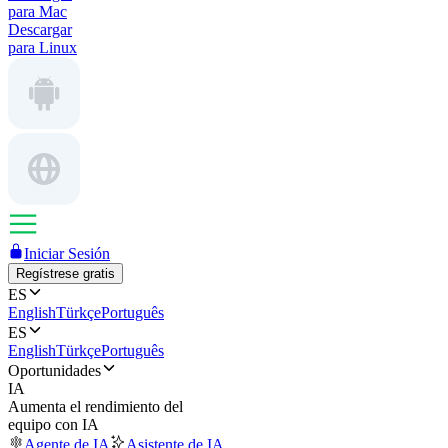
para Mac
Descargar
para Linux
Iniciar Sesión
Regístrese gratis
ES
English
Türkçe
Português
ES
English
Türkçe
Português
Oportunidades
IA
Aumenta el rendimiento del
equipo con IA
Agente de IA
Asistente de IA