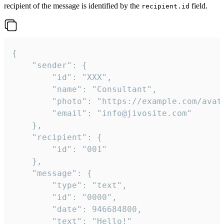
recipient of the message is identified by the
field.
recipient.id
{

	"sender": {

		"id": "XXX",

		"name": "Consultant",

		"photo": "https://example.com/avatar.png",

		"email": "info@jivosite.com"

	},

	"recipient": {

		"id": "001"

	},

	"message": {

		"type": "text",

		"id": "0000",

		"date": 946684800,

		"text": "Hello!"
