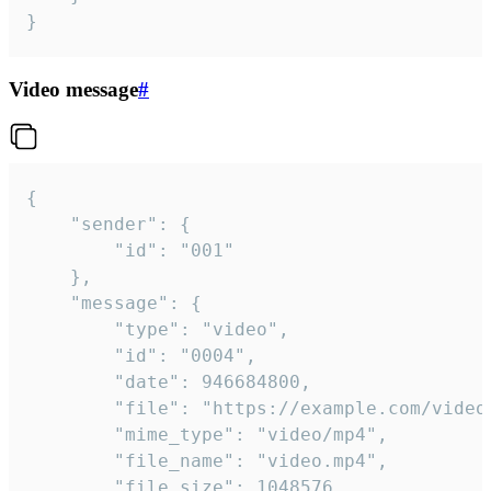
}
Video message
#
{

	"sender": {

		"id": "001"

	},

	"message": {

		"type": "video",

		"id": "0004",

		"date": 946684800,

		"file": "https://example.com/video.mp4",

		"mime_type": "video/mp4",

		"file_name": "video.mp4",

		"file_size": 1048576,
