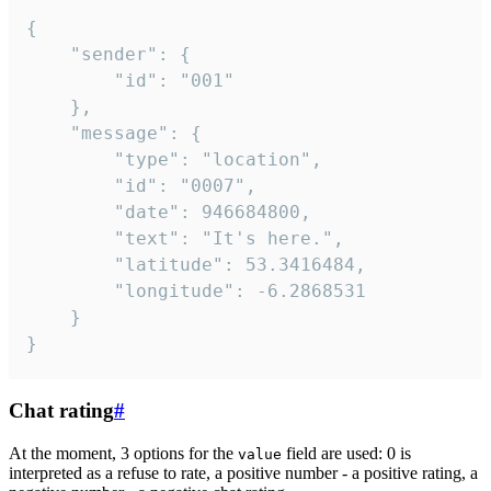
{

	"sender": {

		"id": "001"

	},

	"message": {

		"type": "location",

		"id": "0007",

		"date": 946684800,

		"text": "It's here.",

		"latitude": 53.3416484,

		"longitude": -6.2868531

	}

}
Chat rating
#
At the moment, 3 options for the
field are used: 0 is
value
interpreted as a refuse to rate, a positive number - a positive rating, a