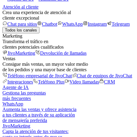
Atención al cliente
Crea una experiencia de atención al
cliente excepcional
Chat para sitios
Chatbot
WhatsApp
Instagram
Telegram
Todos los canales
Marketing
Transforma el tráfico en
clientes potenciales cualificados
JivoMarketing
Devolución de llamadas
Ventas
Consigue más ventas, un mayor valor medio
de los pedidos y una mayor base de clientes
Teléfono empresarial de JivoChat
Chat de equipos de JivoChat
Integraciones
Teléfono Plus
Video llamadas
CRM
Agente de IA
Gestiona las preguntas
más frecuentes
WhatsApp
Aumenta las ventas y ofrece asistencia
a tus clientes a través de su aplicación
de mensajería preferida
JivoMarketing
Capta la atención de tus visitantes:
capta su interés antes de que se