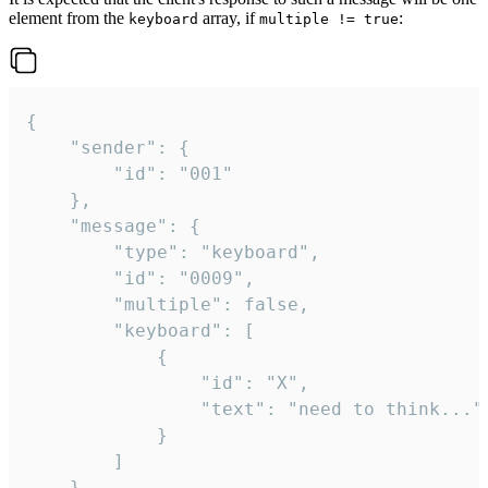
element from the
array, if
:
keyboard
multiple != true
{

	"sender": {

		"id": "001"

	},

	"message": {

		"type": "keyboard",

		"id": "0009",

		"multiple": false,

		"keyboard": [

			{

				"id": "X",

				"text": "need to think..."

			}

		]

	}
