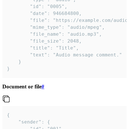
		"id": "0005",

		"date": 946684800,

		"file": "https://example.com/audio.mp3",

		"mime_type": "audio/mpeg",

		"file_name": "audio.mp3",

		"file_size": 2048,

		"title": "Title",

		"text": "Audio message comment."

	}

}
Document or file
#
{

	"sender": {

		"id": "001"
