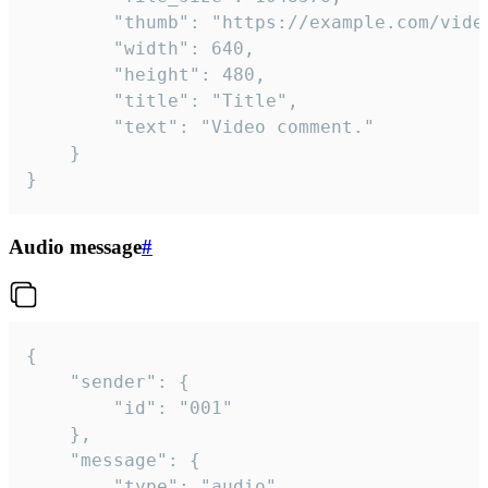
		"thumb": "https://example.com/video_thumb.png",

		"width": 640,

		"height": 480,

		"title": "Title",

		"text": "Video comment."

	}

}
Audio message
#
{

	"sender": {

		"id": "001"

	},

	"message": {

		"type": "audio",
