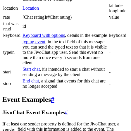
latitude
location
Location
longitude
rate
[Chat rating](#Chat rating)
value
that was
id
read
keyboard
Keyboard with options
, details in the example
keyboard
typing event
, in the text field of this message
you can send the typed text so that it is visible
typein
to the JivoChat app user. Send this event no
-
more than once every 5 seconds from one
client
Start chat
, it's intended to start a chat without
start
-
sending a message by the client
End chat
, a signal that events for this chat are
stop
-
no longer accepted
Event Examples
#
JivoChat Event Examples
#
If at least one sender property is defined for the JivoChat user, a
field with this information is added to the event. The
sender