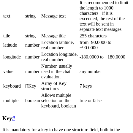
It is recommended to limit
the length to 1000
characters - if it is
text
string
Message text
exceeded, the rest of the
text will be sent in
separate text messages
title
string
Message title
255 characters
Location latitude,
from -90.0000 to
latitude
number
real number
+90.0000
Location longitude,
longitude
number
-180.0000 to +180.0000
real number
Number, usually
value
number
used in the chat
any number
evaluation
Array of Key
keyboard
[]Key
7 keys
structures
Allows multiple
multiple
boolean
selection on the
true or false
keyboard, boolean
Key
#
It is mandatory for a key to have one structure field, both in the