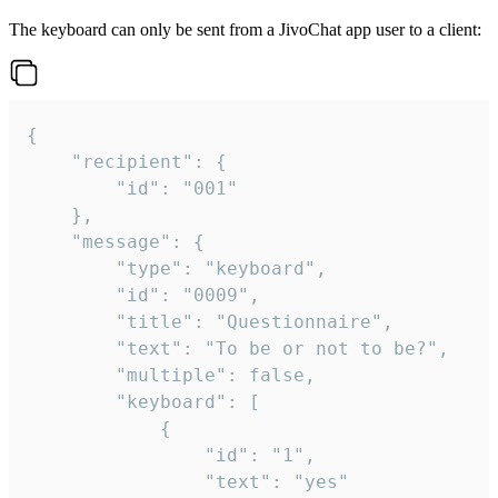
The keyboard can only be sent from a JivoChat app user to a client:
{

	"recipient": {

		"id": "001"

	},

	"message": {

		"type": "keyboard",

		"id": "0009",

		"title": "Questionnaire",

		"text": "To be or not to be?",

		"multiple": false,

		"keyboard": [

			{

				"id": "1",

				"text": "yes"
