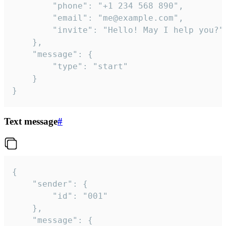
		"phone": "+1 234 568 890",

		"email": "me@example.com",

		"invite": "Hello! May I help you?"

	},

	"message": {

		"type": "start"

	}

}
Text message
#
{

	"sender": {

		"id": "001"

	},

	"message": {
