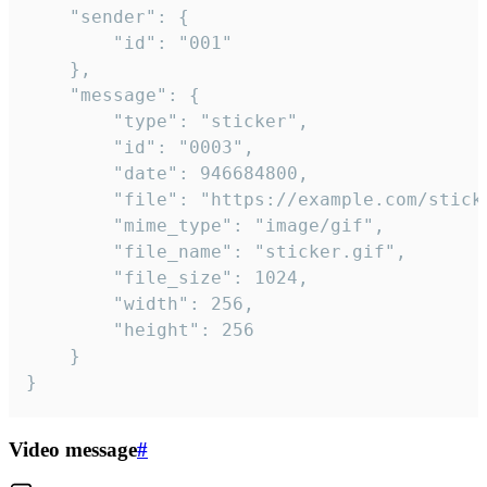
	"sender": {

		"id": "001"

	},

	"message": {

		"type": "sticker",

		"id": "0003",

		"date": 946684800,

		"file": "https://example.com/sticker.gif",

		"mime_type": "image/gif",

		"file_name": "sticker.gif",

		"file_size": 1024,

		"width": 256,

		"height": 256

	}

}
Video message
#