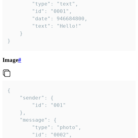
		"type": "text",

		"id": "0001",

		"date": 946684800,

		"text": "Hello!"

	}

}
Image
#
{

	"sender": {

		"id": "001"

	},

	"message": {

		"type": "photo",

		"id": "0002",
