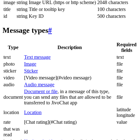
image
string
Image URL (https or http scheme)
2048 characters
title
string
Title or tooltip key
100 characters
id
string
Key ID
500 characters
Message types
#
Required
Type
Description
fields
text
Text message
text
photo
Image
file
sticker
Sticker
file
video
[Video message](#video message)
file
audio
Audio message
file
Document or file
, in a message of this type,
document
you can send any files that are allowed to be
file
transferred to JivoChat app
latitude
location
Location
longitude
rate
[Chat rating](#Chat rating)
value
that was
id
read