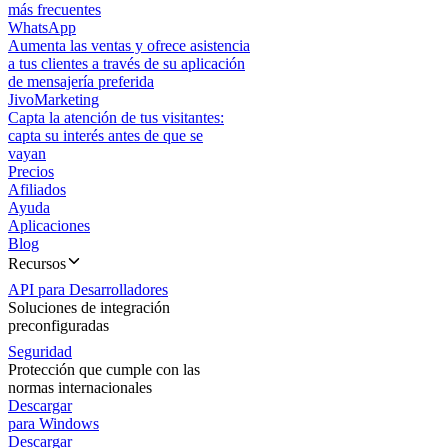
más frecuentes
WhatsApp
Aumenta las ventas y ofrece asistencia
a tus clientes a través de su aplicación
de mensajería preferida
JivoMarketing
Capta la atención de tus visitantes:
capta su interés antes de que se
vayan
Precios
Afiliados
Ayuda
Aplicaciones
Blog
Recursos
API para Desarrolladores
Soluciones de integración
preconfiguradas
Seguridad
Protección que cumple con las
normas internacionales
Descargar
para Windows
Descargar