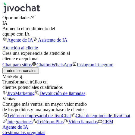
Oportunidades
IA
Aumenta el rendimiento del
equipo con IA
Agente de IA
Asistente de IA
Atención al cliente
Crea una experiencia de atención al
cliente excepcional
Chat para sitios
Chatbot
WhatsApp
Instagram
Telegram
Todos los canales
Marketing
Transforma el tráfico en
clientes potenciales cualificados
JivoMarketing
Devolución de llamadas
Ventas
Consigue más ventas, un mayor valor medio
de los pedidos y una mayor base de clientes
Teléfono empresarial de JivoChat
Chat de equipos de JivoChat
Integraciones
Teléfono Plus
Video llamadas
CRM
Agente de IA
Gestiona las preguntas