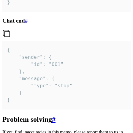
}
Chat end
#
{

	"sender": {

		"id": "001"

	},

	"message": {

		"type": "stop"

	}

}
Problem solving
#
If you find inaccuracies in this memo, please report them to us in