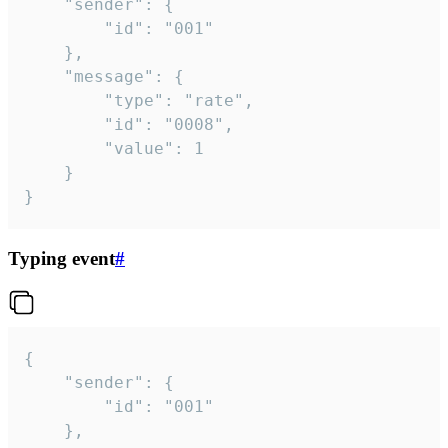
	"sender": {

		"id": "001"

	},

	"message": {

		"type": "rate",

		"id": "0008",

		"value": 1

	}

}
Typing event
#
{

	"sender": {

		"id": "001"

	},
