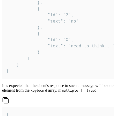
			},

			{

				"id": "2",

				"text": "no"

			},

			{

				"id": "X",

				"text": "need to think..."

			}

		]

	}

}
It is expected that the client's response to such a message will be one
element from the
array, if
:
keyboard
multiple != true
{
