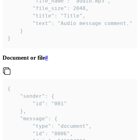
		"file_name": "audio.mp3",

		"file_size": 2048,

		"title": "Title",

		"text": "Audio message comment."

	}

}
Document or file
#
{

	"sender": {

		"id": "001"

	},

	"message": {

		"type": "document",

		"id": "0006",
