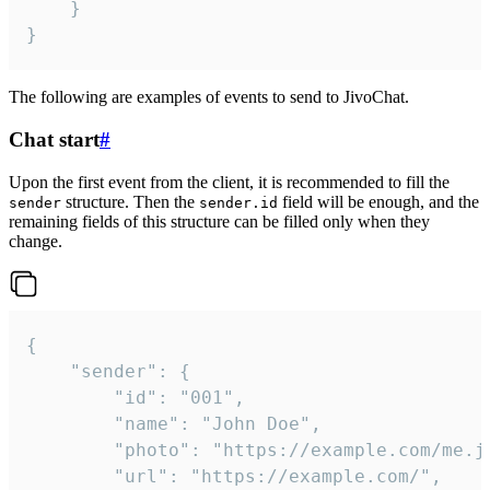
	}

}
The following are examples of events to send to JivoChat.
Chat start
#
Upon the first event from the client, it is recommended to fill the
structure. Then the
field will be enough, and the
sender
sender.id
remaining fields of this structure can be filled only when they
change.
{

	"sender": {

		"id": "001",

		"name": "John Doe",

		"photo": "https://example.com/me.jpg",

		"url": "https://example.com/",
