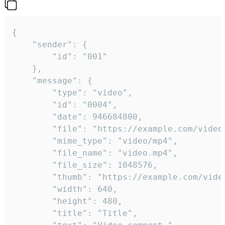
{

	"sender": {

		"id": "001"

	},

	"message": {

		"type": "video",

		"id": "0004",

		"date": 946684800,

		"file": "https://example.com/video.mp4",

		"mime_type": "video/mp4",

		"file_name": "video.mp4",

		"file_size": 1048576,

		"thumb": "https://example.com/video_thumb.png",

		"width": 640,

		"height": 480,

		"title": "Title",
