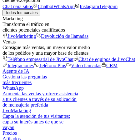
cliente excepcional
Chat para sitios
Chatbot
WhatsApp
Instagram
Telegram
Todos los canales
Marketing
Transforma el tráfico en
clientes potenciales cualificados
JivoMarketing
Devolución de llamadas
Ventas
Consigue más ventas, un mayor valor medio
de los pedidos y una mayor base de clientes
Teléfono empresarial de JivoChat
Chat de equipos de JivoChat
Integraciones
Teléfono Plus
Video llamadas
CRM
Agente de IA
Gestiona las preguntas
más frecuentes
WhatsApp
Aumenta las ventas y ofrece asistencia
a tus clientes a través de su aplicación
de mensajería preferida
JivoMarketing
Capta la atención de tus visitantes:
capta su interés antes de que se
vayan
Precios
Afiliados