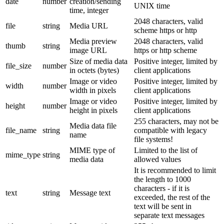
date
number
creation/sending
UNIX time
time, integer
2048 characters, valid
file
string
Media URL
scheme https or http
Media preview
2048 characters, valid
thumb
string
image URL
https or http scheme
Size of media data
Positive integer, limited by
file_size
number
in octets (bytes)
client applications
Image or video
Positive integer, limited by
width
number
width in pixels
client applications
Image or video
Positive integer, limited by
height
number
height in pixels
client applications
255 characters, may not be
Media data file
file_name
string
compatible with legacy
name
file systems!
MIME type of
Limited to the list of
mime_type
string
media data
allowed values
It is recommended to limit
the length to 1000
characters - if it is
text
string
Message text
exceeded, the rest of the
text will be sent in
separate text messages