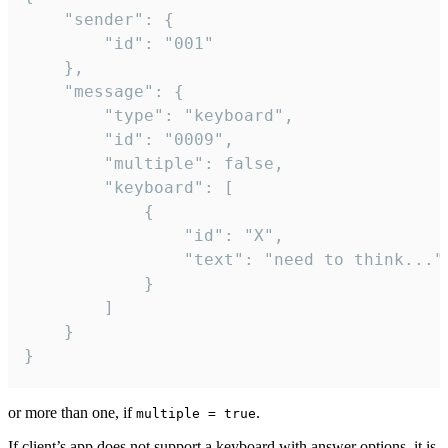
	"sender": {

		"id": "001"

	},

	"message": {

		"type": "keyboard",

		"id": "0009",

		"multiple": false,

		"keyboard": [

			{

				"id": "X",

				"text": "need to think..."

			}

		]

	}

}
or more than one, if
.
multiple = true
If client’s app does not support a keyboard with answer options, it is