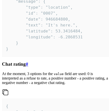
	"message": {

		"type": "location",

		"id": "0007",

		"date": 946684800,

		"text": "It's here.",

		"latitude": 53.3416484,

		"longitude": -6.2868531

	}

}
Chat rating
#
At the moment, 3 options for the
field are used: 0 is
value
interpreted as a refuse to rate, a positive number - a positive rating, a
negative number - a negative chat rating.
{
