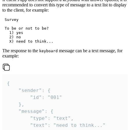
recommended to convert this type of message to a text list to display
to the client, for example:
 Survey

 To be or not to be?

   1) yes

   2) no

The response to the
message can be a text message, for
keyboard
example:
{

	"sender": {

		"id": "001"

	},

	"message": {

		"type": "text",

		"text": "need to think..."
