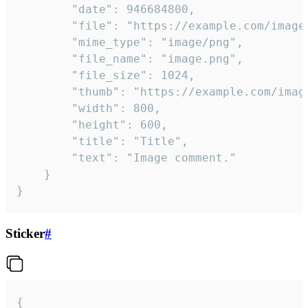
		"date": 946684800,

		"file": "https://example.com/image.png",

		"mime_type": "image/png",

		"file_name": "image.png",

		"file_size": 1024,

		"thumb": "https://example.com/image_thumb.png",

		"width": 800,

		"height": 600,

		"title": "Title",

		"text": "Image comment."

	}

}
Sticker
#
{
