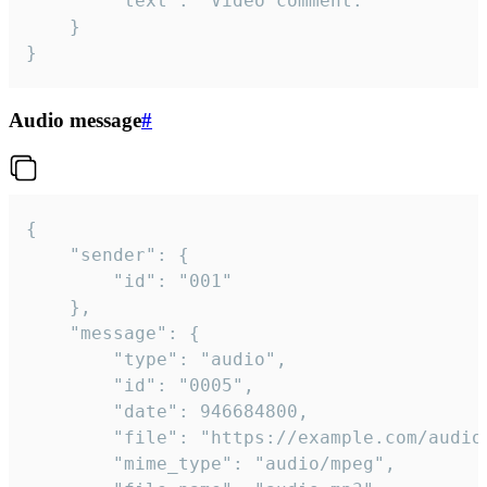
		"text": "Video comment."

	}

}
Audio message
#
{

	"sender": {

		"id": "001"

	},

	"message": {

		"type": "audio",

		"id": "0005",

		"date": 946684800,

		"file": "https://example.com/audio.mp3",

		"mime_type": "audio/mpeg",
