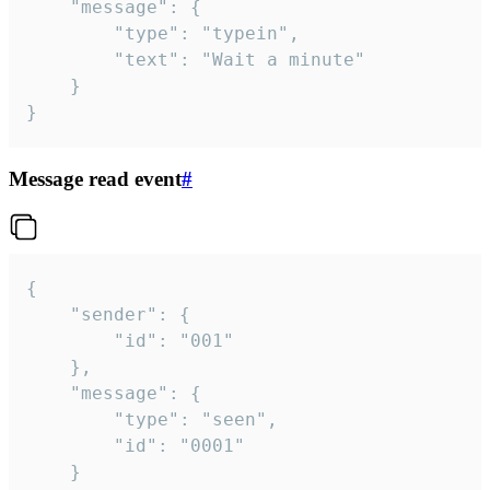
	"message": {

		"type": "typein",

		"text": "Wait a minute"

	}

}
Message read event
#
{

	"sender": {

		"id": "001"

	},

	"message": {

		"type": "seen",

		"id": "0001"

	}
