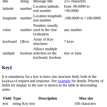
title
string
Message title
255 characters
Location latitude,
from -90.0000 to
latitude
number
real number
+90.0000
Location longitude,
longitude
number
-180.0000 to +180.0000
real number
Number, usually
value
number
used in the chat
any number
evaluation
Array of Key
keyboard
[]Key
7 keys
structures
Allows multiple
multiple
boolean
selection on the
true or false
keyboard, boolean
Key
#
It is mandatory for a key to have one structure field, both in the
request and response. See
example
for details. Priority of
keyboard
fields for display to the user is shown in the table in descending
order.
Field
Type
Description
Max size
text
string
Key text
100 characters