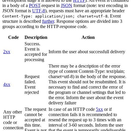
development stage it is allowed to use
HTTP
). An event is contained
in a body of a
POST
-request in
JSON
format (note: text encoding in
JSON format is
UTF-8
), requests must have an appropriate header
. Event
Content-Type: application/json; charset=utf-8
structure is described
further
. Response options are divided into 3
groups according to the HTTP-response code.
Code
Description
Action
Success.
Event is
2xx
Inform the user about successfull delivery
accepted for
processing
There may be a description of the error
(type of content Content-Type: text/plain;
Request
charset=utf-8) in the body of the response.
failed.
This event should not be resubmitted. It is
4xx
Event
necessary to find and correct the error of
rejected
the program or channel settings that led to
the error. Inform the user about the event
delivery failure
The request
In case of an HTTP code
5xx
or if
Any other
cannot be
connection fails it is recommended to
HTTP
accepted at
resend the request up to 3 times with an
code or
this time.
interval of 3-60 seconds. Inform the user
connection
Event is not
that the event is temporarily undeliverable.