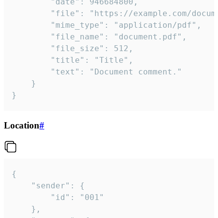
		"date": 946684800,

		"file": "https://example.com/document.pdf",

		"mime_type": "application/pdf",

		"file_name": "document.pdf",

		"file_size": 512,

		"title": "Title",

		"text": "Document comment."

	}

}
Location
#
{

	"sender": {

		"id": "001"

	},
