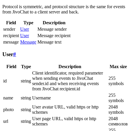
Protocol is symmetric, and protocol structure is the same for events
from JivoChat to a client server and back.
Field
Type
Description
sender
User
Message sender
recipient
User
Message recipient
message
Message
Message text
User
#
Field
Type
Description
Max size
Client identificator, required parameter
when sending events to JivoChat
255
id
string
sender.id and when receiving events
symbols
from JivoChat recipient.id
255
name
string
Username
symbols
User avatar URL, valid https or http
2048
photo
string
schemes
symbols
User page URL, valid https or http
2048
url
string
schemes
символов
255