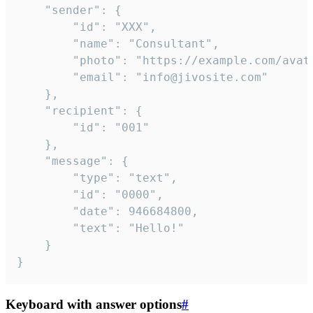
	"sender": {

		"id": "XXX",

		"name": "Consultant",

		"photo": "https://example.com/avatar.png",

		"email": "info@jivosite.com"

	},

	"recipient": {

		"id": "001"

	},

	"message": {

		"type": "text",

		"id": "0000",

		"date": 946684800,

		"text": "Hello!"

	}

}
Keyboard with answer options
#