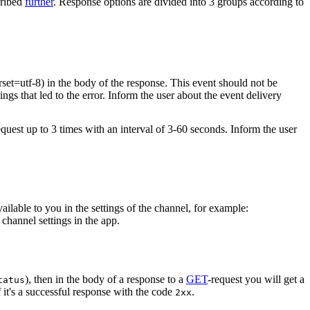
cribed
further
. Response options are divided into 3 groups according to
rset=utf-8) in the body of the response. This event should not be
ings that led to the error. Inform the user about the event delivery
equest up to 3 times with an interval of 3-60 seconds. Inform the user
vailable to you in the settings of the channel, for example:
channel settings in the app.
), then in the body of a response to a
GET
-request you will get a
tatus
 it's a successful response with the code
.
2xx