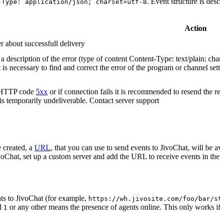
. Event structure is des
-Type: application/json; charset=utf-8
Action
r about successfull delivery
 description of the error (type of content Content-Type: text/plain; cha
t is necessary to find and correct the error of the program or channel sett
n HTTP code
5xx
or if connection fails it is recommended to resend the r
 is temporarily undeliverable. Contact server support
 created, a
URL
, that you can use to send events to JivoChat, will be a
oChat, set up a custom server and add the URL to receive events in the 
ts to JivoChat (for example,
https://wh.jivosite.com/foo/bar/s
nd
or any other means the presence of agents online. This only works if
1