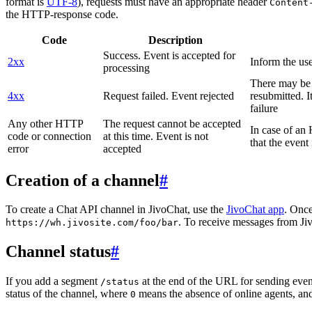
format is
UTF-8
), requests must have an appropriate header
Content
the HTTP-response code.
Code
Description
Success. Event is accepted for
2xx
Inform the use
processing
There may be a
4xx
Request failed. Event rejected
resubmitted. I
failure
Any other HTTP
The request cannot be accepted
In case of a
code or connection
at this time. Event is not
that the event
error
accepted
Creation of a channel
#
To create a Chat API channel in JivoChat, use the
JivoChat app
. Once
. To receive messages from Jiv
https://wh.jivosite.com/foo/bar
Channel status
#
If you add a segment
at the end of the URL for sending even
/status
status of the channel, where
means the absence of online agents, a
0