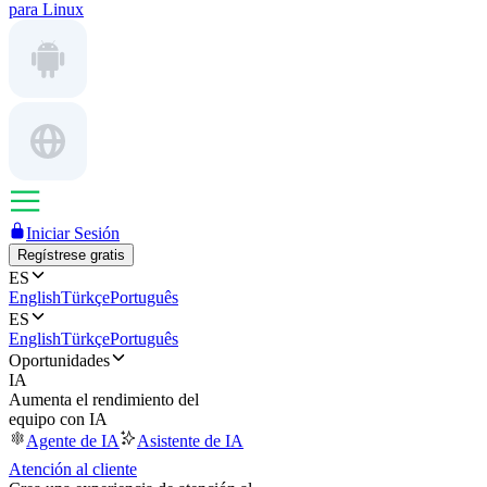
para Linux
Iniciar Sesión
Regístrese gratis
ES
English
Türkçe
Português
ES
English
Türkçe
Português
Oportunidades
IA
Aumenta el rendimiento del
equipo con IA
Agente de IA
Asistente de IA
Atención al cliente