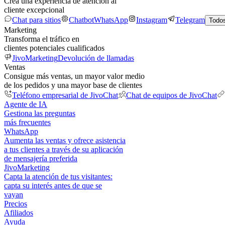
Crea una experiencia de atención al
cliente excepcional
Chat para sitios
Chatbot
WhatsApp
Instagram
Telegram
Todos
Marketing
Transforma el tráfico en
clientes potenciales cualificados
JivoMarketing
Devolución de llamadas
Ventas
Consigue más ventas, un mayor valor medio
de los pedidos y una mayor base de clientes
Teléfono empresarial de JivoChat
Chat de equipos de JivoChat
Agente de IA
Gestiona las preguntas
más frecuentes
WhatsApp
Aumenta las ventas y ofrece asistencia
a tus clientes a través de su aplicación
de mensajería preferida
JivoMarketing
Capta la atención de tus visitantes:
capta su interés antes de que se
vayan
Precios
Afiliados
Ayuda