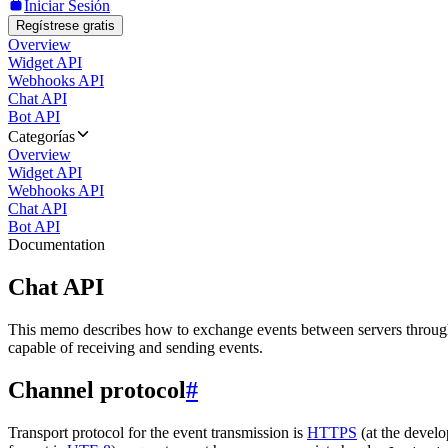
Iniciar Sesión
Regístrese gratis
Overview
Widget API
Webhooks API
Chat API
Bot API
Categorías
Overview
Widget API
Webhooks API
Chat API
Bot API
Documentation
Chat API
This memo describes how to exchange events between servers throug
capable of receiving and sending events.
Channel protocol
#
Transport protocol for the event transmission is
HTTPS
(at the develo