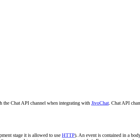
h the Chat API channel when integrating with
JivoChat
. Chat API chan
pment stage it is allowed to use
HTTP
). An event is contained in a bod