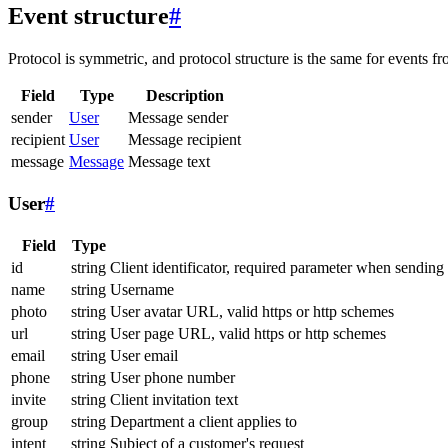
Event structure
#
Protocol is symmetric, and protocol structure is the same for events fr
Field
Type
Description
sender
User
Message sender
recipient
User
Message recipient
message
Message
Message text
User
#
Field
Type
id
string
Client identificator, required parameter when sending
name
string
Username
photo
string
User avatar URL, valid https or http schemes
url
string
User page URL, valid https or http schemes
email
string
User email
phone
string
User phone number
invite
string
Client invitation text
group
string
Department a client applies to
intent
string
Subject of a customer's request