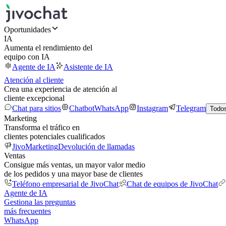
Oportunidades
IA
Aumenta el rendimiento del
equipo con IA
Agente de IA
Asistente de IA
Atención al cliente
Crea una experiencia de atención al
cliente excepcional
Chat para sitios
Chatbot
WhatsApp
Instagram
Telegram
Todos
Marketing
Transforma el tráfico en
clientes potenciales cualificados
JivoMarketing
Devolución de llamadas
Ventas
Consigue más ventas, un mayor valor medio
de los pedidos y una mayor base de clientes
Teléfono empresarial de JivoChat
Chat de equipos de JivoChat
Agente de IA
Gestiona las preguntas
más frecuentes
WhatsApp