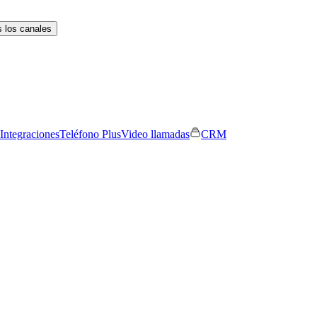
 los canales
Integraciones
Teléfono Plus
Video llamadas
CRM