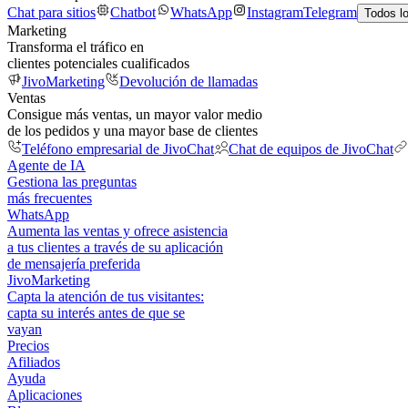
Chat para sitios
Chatbot
WhatsApp
Instagram
Telegram
Todos l
Marketing
Transforma el tráfico en
clientes potenciales cualificados
JivoMarketing
Devolución de llamadas
Ventas
Consigue más ventas, un mayor valor medio
de los pedidos y una mayor base de clientes
Teléfono empresarial de JivoChat
Chat de equipos de JivoChat
Agente de IA
Gestiona las preguntas
más frecuentes
WhatsApp
Aumenta las ventas y ofrece asistencia
a tus clientes a través de su aplicación
de mensajería preferida
JivoMarketing
Capta la atención de tus visitantes:
capta su interés antes de que se
vayan
Precios
Afiliados
Ayuda
Aplicaciones