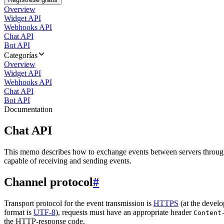
Overview
Widget API
Webhooks API
Chat API
Bot API
Categorías
Overview
Widget API
Webhooks API
Chat API
Bot API
Documentation
Chat API
This memo describes how to exchange events between servers throug
capable of receiving and sending events.
Channel protocol
#
Transport protocol for the event transmission is
HTTPS
(at the develo
format is
UTF-8
), requests must have an appropriate header
Content
the HTTP-response code.