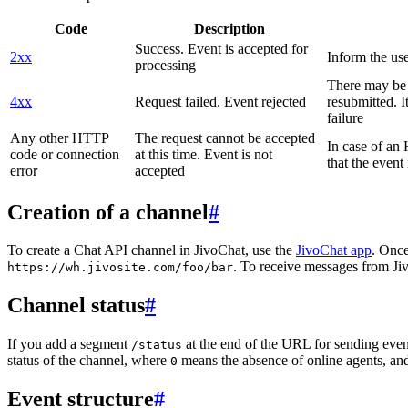
Code
Description
Success. Event is accepted for
2xx
Inform the use
processing
There may be a
4xx
Request failed. Event rejected
resubmitted. I
failure
Any other HTTP
The request cannot be accepted
In case of a
code or connection
at this time. Event is not
that the event
error
accepted
Creation of a channel
#
To create a Chat API channel in JivoChat, use the
JivoChat app
. Once
. To receive messages from Jiv
https://wh.jivosite.com/foo/bar
Channel status
#
If you add a segment
at the end of the URL for sending even
/status
status of the channel, where
means the absence of online agents, a
0
Event structure
#