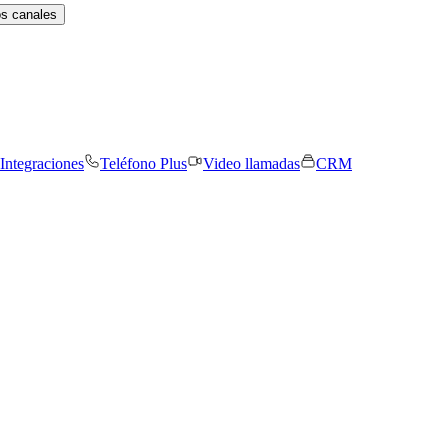
os canales
Integraciones
Teléfono Plus
Video llamadas
CRM