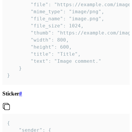
		"file": "https://example.com/image.png",

		"mime_type": "image/png",

		"file_name": "image.png",

		"file_size": 1024,

		"thumb": "https://example.com/image_thumb.png",

		"width": 800,

		"height": 600,

		"title": "Title",

		"text": "Image comment."

	}

}
Sticker
#
{

	"sender": {
