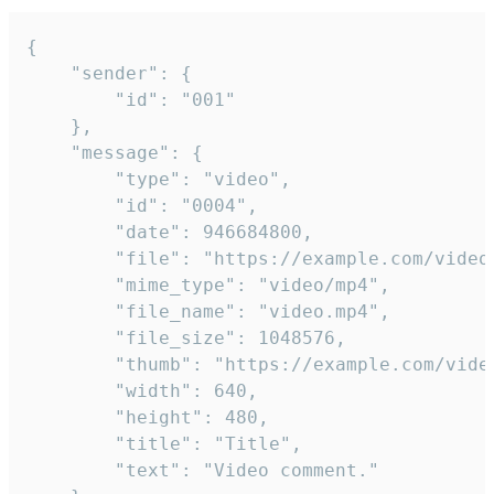
{

	"sender": {

		"id": "001"

	},

	"message": {

		"type": "video",

		"id": "0004",

		"date": 946684800,

		"file": "https://example.com/video.mp4",

		"mime_type": "video/mp4",

		"file_name": "video.mp4",

		"file_size": 1048576,

		"thumb": "https://example.com/video_thumb.png",

		"width": 640,

		"height": 480,

		"title": "Title",

		"text": "Video comment."
