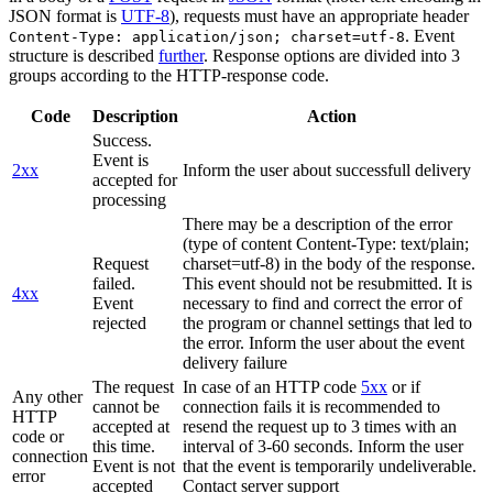
JSON format is
UTF-8
), requests must have an appropriate header
. Event
Content-Type: application/json; charset=utf-8
structure is described
further
. Response options are divided into 3
groups according to the HTTP-response code.
Code
Description
Action
Success.
Event is
2xx
Inform the user about successfull delivery
accepted for
processing
There may be a description of the error
(type of content Content-Type: text/plain;
Request
charset=utf-8) in the body of the response.
failed.
This event should not be resubmitted. It is
4xx
Event
necessary to find and correct the error of
rejected
the program or channel settings that led to
the error. Inform the user about the event
delivery failure
The request
In case of an HTTP code
5xx
or if
Any other
cannot be
connection fails it is recommended to
HTTP
accepted at
resend the request up to 3 times with an
code or
this time.
interval of 3-60 seconds. Inform the user
connection
Event is not
that the event is temporarily undeliverable.
error
accepted
Contact server support