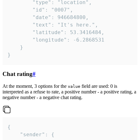
		"type": "location",

		"id": "0007",

		"date": 946684800,

		"text": "It's here.",

		"latitude": 53.3416484,

		"longitude": -6.2868531

	}

}
Chat rating
#
At the moment, 3 options for the
field are used: 0 is
value
interpreted as a refuse to rate, a positive number - a positive rating, a
negative number - a negative chat rating.
{

	"sender": {
