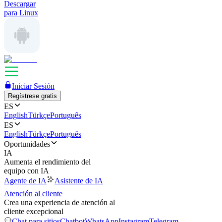
Descargar
para Linux
Iniciar Sesión
Regístrese gratis
ES
English
Türkçe
Português
ES
English
Türkçe
Português
Oportunidades
IA
Aumenta el rendimiento del
equipo con IA
Agente de IA
Asistente de IA
Atención al cliente
Crea una experiencia de atención al
cliente excepcional
Chat para sitios
Chatbot
WhatsApp
Instagram
Telegram