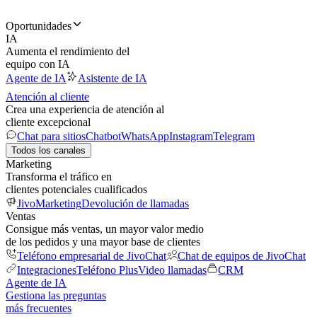
Oportunidades
IA
Aumenta el rendimiento del
equipo con IA
Agente de IA
Asistente de IA
Atención al cliente
Crea una experiencia de atención al
cliente excepcional
Chat para sitios
Chatbot
WhatsApp
Instagram
Telegram
Todos los canales
Marketing
Transforma el tráfico en
clientes potenciales cualificados
JivoMarketing
Devolución de llamadas
Ventas
Consigue más ventas, un mayor valor medio
de los pedidos y una mayor base de clientes
Teléfono empresarial de JivoChat
Chat de equipos de JivoChat
Integraciones
Teléfono Plus
Video llamadas
CRM
Agente de IA
Gestiona las preguntas
más frecuentes