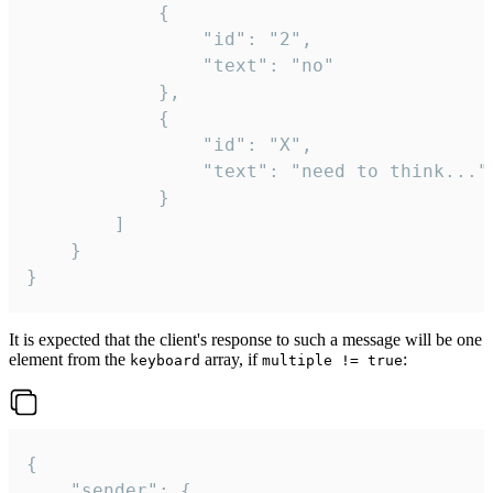
			{

				"id": "2",

				"text": "no"

			},

			{

				"id": "X",

				"text": "need to think..."

			}

		]

	}

}
It is expected that the client's response to such a message will be one
element from the
array, if
:
keyboard
multiple != true
{

	"sender": {
