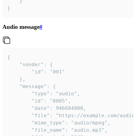
	}

}
Audio message
#
{

	"sender": {

		"id": "001"

	},

	"message": {

		"type": "audio",

		"id": "0005",

		"date": 946684800,

		"file": "https://example.com/audio.mp3",

		"mime_type": "audio/mpeg",

		"file_name": "audio.mp3",
