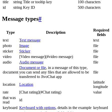
title
string
Title or tooltip key
100 characters
id
string
Key ID
500 characters
Message types
#
Required
Type
Description
fields
text
Text message
text
photo
Image
file
sticker
Sticker
file
video
[Video message](#video message)
file
audio
Audio message
file
Document or file
, in a message of this type,
document
you can send any files that are allowed to be
file
transferred to JivoChat app
latitude
location
Location
longitude
rate
[Chat rating](#Chat rating)
value
that was
id
read
keyboard
Keyboard with options
, details in the example
keyboard