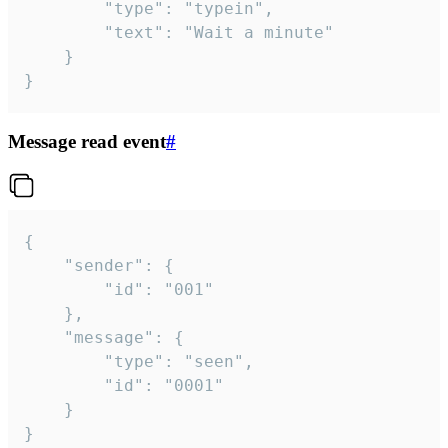
		"type": "typein",

		"text": "Wait a minute"

	}

}
Message read event
#
{

	"sender": {

		"id": "001"

	},

	"message": {

		"type": "seen",

		"id": "0001"

	}

}