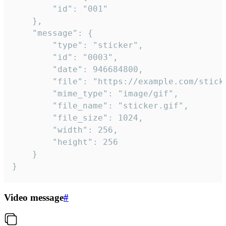
		"id": "001"

	},

	"message": {

		"type": "sticker",

		"id": "0003",

		"date": 946684800,

		"file": "https://example.com/sticker.gif",

		"mime_type": "image/gif",

		"file_name": "sticker.gif",

		"file_size": 1024,

		"width": 256,

		"height": 256

	}

}
Video message
#