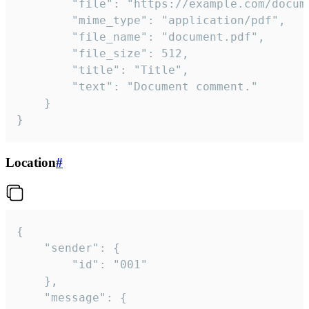
		"file": "https://example.com/document.pdf",

		"mime_type": "application/pdf",

		"file_name": "document.pdf",

		"file_size": 512,

		"title": "Title",

		"text": "Document comment."

	}

}
Location
#
{

	"sender": {

		"id": "001"

	},

	"message": {
