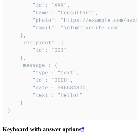
		"id": "XXX",

		"name": "Consultant",

		"photo": "https://example.com/avatar.png",

		"email": "info@jivosite.com"

	},

	"recipient": {

		"id": "001"

	},

	"message": {

		"type": "text",

		"id": "0000",

		"date": 946684800,

		"text": "Hello!"

	}

}
Keyboard with answer options
#