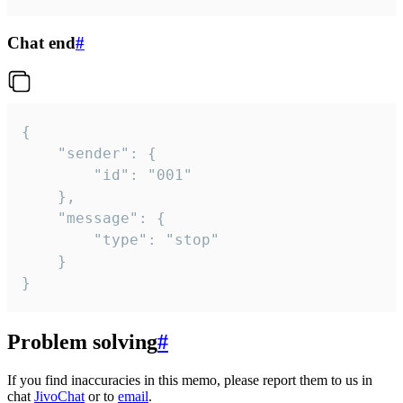
Chat end
#
{

	"sender": {

		"id": "001"

	},

	"message": {

		"type": "stop"

	}

}
Problem solving
#
If you find inaccuracies in this memo, please report them to us in
chat
JivoChat
or to
email
.