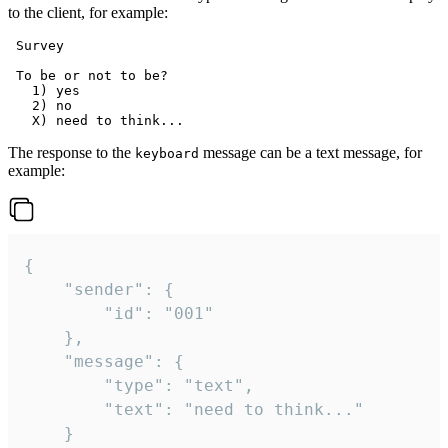
to the client, for example:
 Survey

 To be or not to be?

   1) yes

   2) no

The response to the
message can be a text message, for
keyboard
example:
{

	"sender": {

		"id": "001"

	},

	"message": {

		"type": "text",

		"text": "need to think..."

	}
