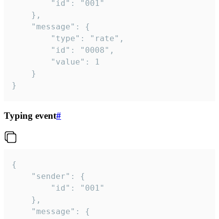
		"id": "001"

	},

	"message": {

		"type": "rate",

		"id": "0008",

		"value": 1

	}

}
Typing event
#
{

	"sender": {

		"id": "001"

	},

	"message": {
