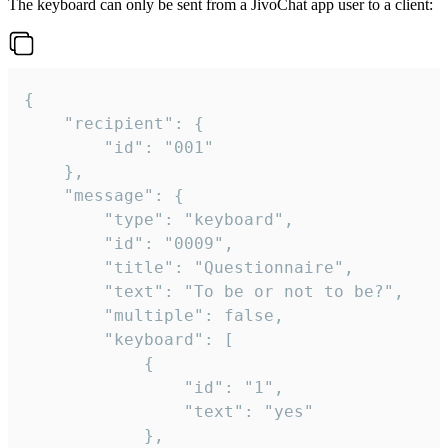
The keyboard can only be sent from a JivoChat app user to a client:
{

	"recipient": {

		"id": "001"

	},

	"message": {

		"type": "keyboard",

		"id": "0009",

		"title": "Questionnaire",

		"text": "To be or not to be?",

		"multiple": false,

		"keyboard": [

			{

				"id": "1",

				"text": "yes"

			},
