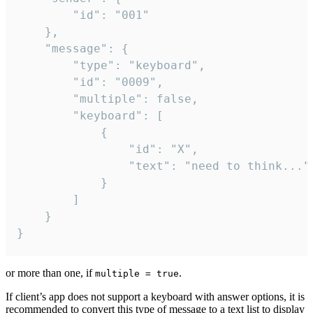
		"id": "001"

	},

	"message": {

		"type": "keyboard",

		"id": "0009",

		"multiple": false,

		"keyboard": [

			{

				"id": "X",

				"text": "need to think..."

			}

		]

	}

}
or more than one, if
.
multiple = true
If client’s app does not support a keyboard with answer options, it is
recommended to convert this type of message to a text list to display