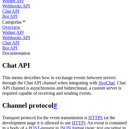
Widget API
Webhooks API
Chat API
Bot API
Categorías
Overview
Widget API
Webhooks API
Chat API
Bot API
Documentation
Chat API
This memo describes how to exchange events between servers
through the Chat API channel when integrating with
JivoChat
. Chat
API channel is asynchronous and bidirectional, a custom server is
required capable of receiving and sending events.
Channel protocol
#
Transport protocol for the event transmission is
HTTPS
(at the
development stage it is allowed to use
HTTP
). An event is contained
in a body of a
POST
-request in
JSON
format (note: text encoding in