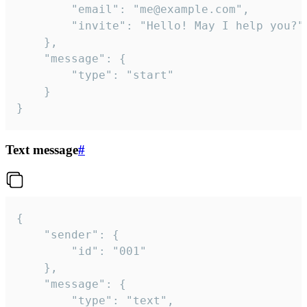
		"email": "me@example.com",

		"invite": "Hello! May I help you?"

	},

	"message": {

		"type": "start"

	}

}
Text message
#
{

	"sender": {

		"id": "001"

	},

	"message": {

		"type": "text",
