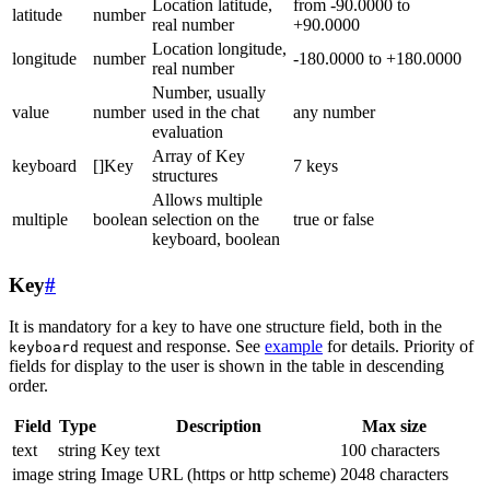
Location latitude,
from -90.0000 to
latitude
number
real number
+90.0000
Location longitude,
longitude
number
-180.0000 to +180.0000
real number
Number, usually
value
number
used in the chat
any number
evaluation
Array of Key
keyboard
[]Key
7 keys
structures
Allows multiple
multiple
boolean
selection on the
true or false
keyboard, boolean
Key
#
It is mandatory for a key to have one structure field, both in the
request and response. See
example
for details. Priority of
keyboard
fields for display to the user is shown in the table in descending
order.
Field
Type
Description
Max size
text
string
Key text
100 characters
image
string
Image URL (https or http scheme)
2048 characters