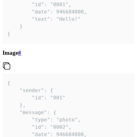
		"id": "0001",

		"date": 946684800,

		"text": "Hello!"

	}

}
Image
#
{

	"sender": {

		"id": "001"

	},

	"message": {

		"type": "photo",

		"id": "0002",

		"date": 946684800,
