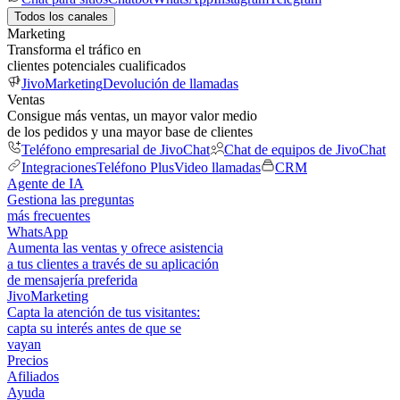
Todos los canales
Marketing
Transforma el tráfico en
clientes potenciales cualificados
JivoMarketing
Devolución de llamadas
Ventas
Consigue más ventas, un mayor valor medio
de los pedidos y una mayor base de clientes
Teléfono empresarial de JivoChat
Chat de equipos de JivoChat
Integraciones
Teléfono Plus
Video llamadas
CRM
Agente de IA
Gestiona las preguntas
más frecuentes
WhatsApp
Aumenta las ventas y ofrece asistencia
a tus clientes a través de su aplicación
de mensajería preferida
JivoMarketing
Capta la atención de tus visitantes:
capta su interés antes de que se
vayan
Precios
Afiliados
Ayuda