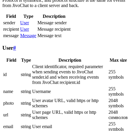
Protocol is symmetric, and protocol structure is the same for events
from JivoChat to a client server and back.
Field
Type
Description
sender
User
Message sender
recipient
User
Message recipient
message
Message
Message text
User
#
Field
Type
Description
Max size
Client identificator, required parameter
when sending events to JivoChat
255
id
string
sender.id and when receiving events
symbols
from JivoChat recipient.id
255
name
string
Username
symbols
User avatar URL, valid https or http
2048
photo
string
schemes
symbols
User page URL, valid https or http
2048
url
string
schemes
символов
255
email
string
User email
symbols