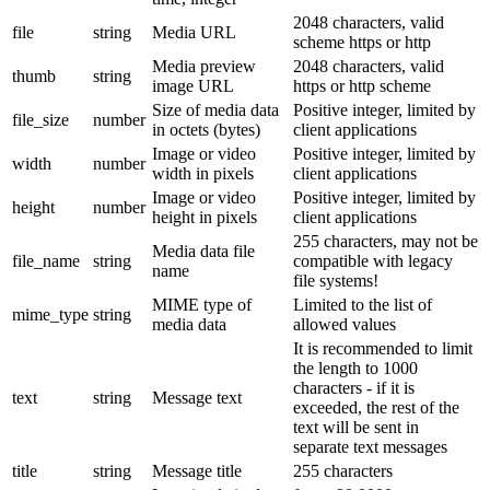
2048 characters, valid
file
string
Media URL
scheme https or http
Media preview
2048 characters, valid
thumb
string
image URL
https or http scheme
Size of media data
Positive integer, limited by
file_size
number
in octets (bytes)
client applications
Image or video
Positive integer, limited by
width
number
width in pixels
client applications
Image or video
Positive integer, limited by
height
number
height in pixels
client applications
255 characters, may not be
Media data file
file_name
string
compatible with legacy
name
file systems!
MIME type of
Limited to the list of
mime_type
string
media data
allowed values
It is recommended to limit
the length to 1000
characters - if it is
text
string
Message text
exceeded, the rest of the
text will be sent in
separate text messages
title
string
Message title
255 characters