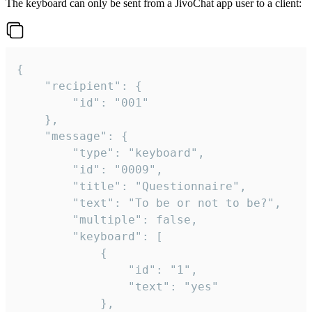
The keyboard can only be sent from a JivoChat app user to a client:
{

	"recipient": {

		"id": "001"

	},

	"message": {

		"type": "keyboard",

		"id": "0009",

		"title": "Questionnaire",

		"text": "To be or not to be?",

		"multiple": false,

		"keyboard": [

			{

				"id": "1",

				"text": "yes"

			},
