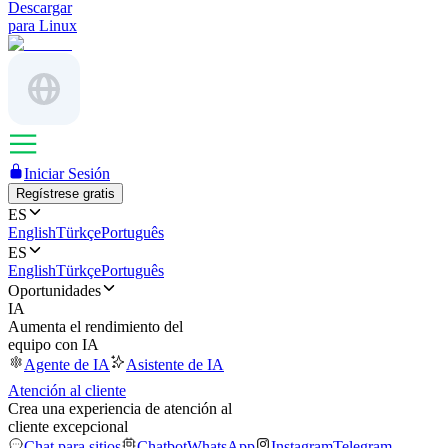
Descargar
para Linux
Iniciar Sesión
Regístrese gratis
ES
English
Türkçe
Português
ES
English
Türkçe
Português
Oportunidades
IA
Aumenta el rendimiento del
equipo con IA
Agente de IA
Asistente de IA
Atención al cliente
Crea una experiencia de atención al
cliente excepcional
Chat para sitios
Chatbot
WhatsApp
Instagram
Telegram