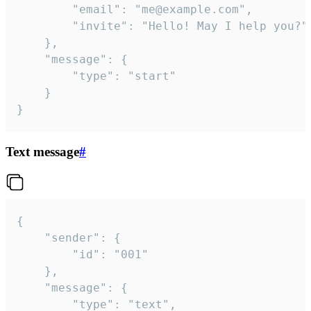
		"email": "me@example.com",

		"invite": "Hello! May I help you?"

	},

	"message": {

		"type": "start"

	}

}
Text message
#
{

	"sender": {

		"id": "001"

	},

	"message": {

		"type": "text",
