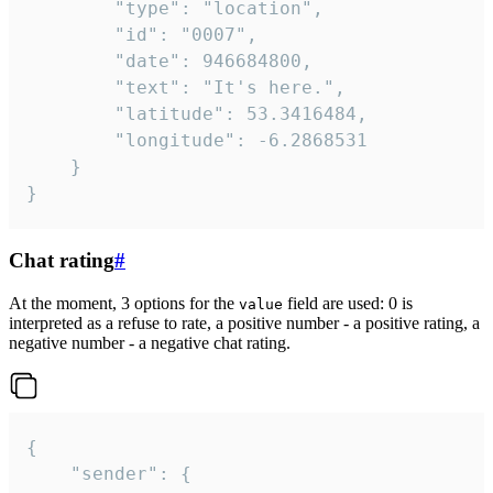
		"type": "location",

		"id": "0007",

		"date": 946684800,

		"text": "It's here.",

		"latitude": 53.3416484,

		"longitude": -6.2868531

	}

}
Chat rating
#
At the moment, 3 options for the
field are used: 0 is
value
interpreted as a refuse to rate, a positive number - a positive rating, a
negative number - a negative chat rating.
{

	"sender": {
