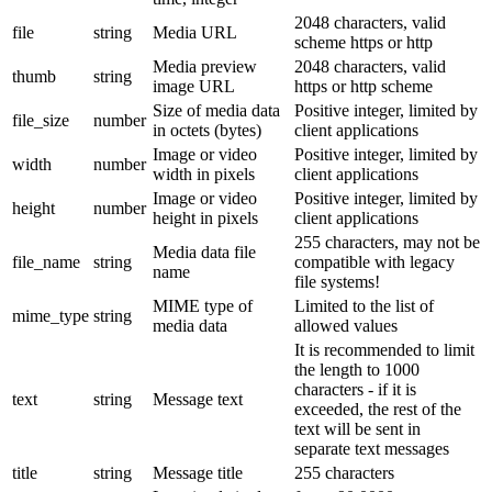
2048 characters, valid
file
string
Media URL
scheme https or http
Media preview
2048 characters, valid
thumb
string
image URL
https or http scheme
Size of media data
Positive integer, limited by
file_size
number
in octets (bytes)
client applications
Image or video
Positive integer, limited by
width
number
width in pixels
client applications
Image or video
Positive integer, limited by
height
number
height in pixels
client applications
255 characters, may not be
Media data file
file_name
string
compatible with legacy
name
file systems!
MIME type of
Limited to the list of
mime_type
string
media data
allowed values
It is recommended to limit
the length to 1000
characters - if it is
text
string
Message text
exceeded, the rest of the
text will be sent in
separate text messages
title
string
Message title
255 characters