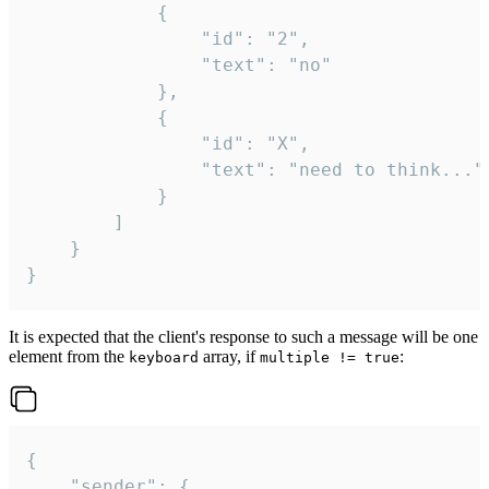
			{

				"id": "2",

				"text": "no"

			},

			{

				"id": "X",

				"text": "need to think..."

			}

		]

	}

}
It is expected that the client's response to such a message will be one
element from the
array, if
:
keyboard
multiple != true
{

	"sender": {
