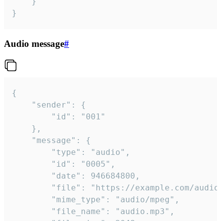
	}

}
Audio message
#
{

	"sender": {

		"id": "001"

	},

	"message": {

		"type": "audio",

		"id": "0005",

		"date": 946684800,

		"file": "https://example.com/audio.mp3",

		"mime_type": "audio/mpeg",

		"file_name": "audio.mp3",
