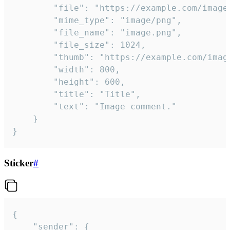
		"file": "https://example.com/image.png",

		"mime_type": "image/png",

		"file_name": "image.png",

		"file_size": 1024,

		"thumb": "https://example.com/image_thumb.png",

		"width": 800,

		"height": 600,

		"title": "Title",

		"text": "Image comment."

	}

}
Sticker
#
{

	"sender": {
