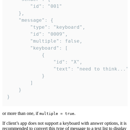
		"id": "001"

	},

	"message": {

		"type": "keyboard",

		"id": "0009",

		"multiple": false,

		"keyboard": [

			{

				"id": "X",

				"text": "need to think..."

			}

		]

	}

}
or more than one, if
.
multiple = true
If client’s app does not support a keyboard with answer options, it is
recommended to convert this type of message to a text list to display