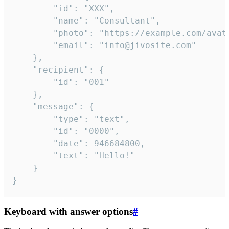
		"id": "XXX",

		"name": "Consultant",

		"photo": "https://example.com/avatar.png",

		"email": "info@jivosite.com"

	},

	"recipient": {

		"id": "001"

	},

	"message": {

		"type": "text",

		"id": "0000",

		"date": 946684800,

		"text": "Hello!"

	}

}
Keyboard with answer options
#