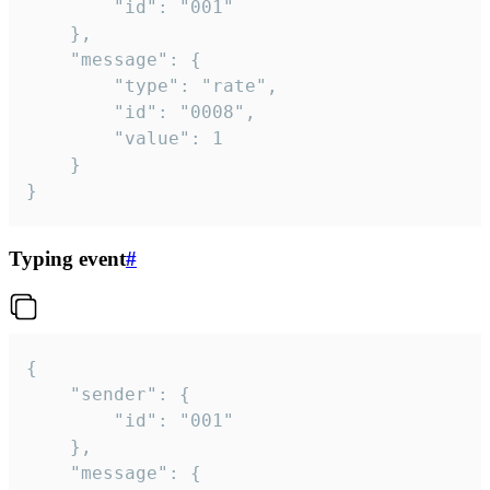
		"id": "001"

	},

	"message": {

		"type": "rate",

		"id": "0008",

		"value": 1

	}

}
Typing event
#
{

	"sender": {

		"id": "001"

	},

	"message": {
