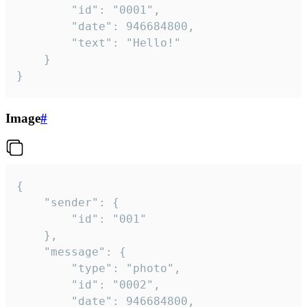
		"id": "0001",

		"date": 946684800,

		"text": "Hello!"

	}

}
Image
#
{

	"sender": {

		"id": "001"

	},

	"message": {

		"type": "photo",

		"id": "0002",

		"date": 946684800,
