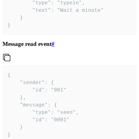
		"type": "typein",

		"text": "Wait a minute"

	}

}
Message read event
#
{

	"sender": {

		"id": "001"

	},

	"message": {

		"type": "seen",

		"id": "0001"

	}

}