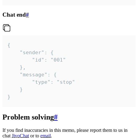
Chat end
#
{

	"sender": {

		"id": "001"

	},

	"message": {

		"type": "stop"

	}

}
Problem solving
#
If you find inaccuracies in this memo, please report them to us in
chat
JivoChat
or to
email
.