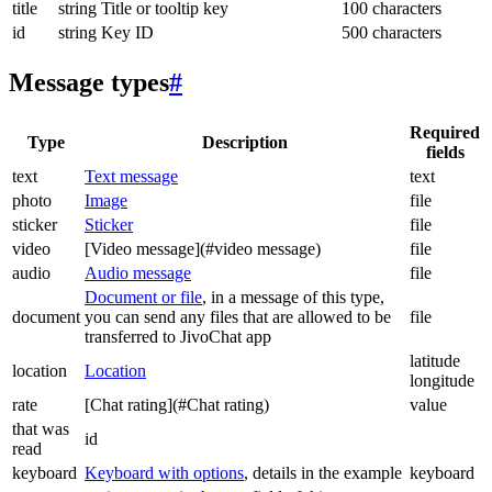
title
string
Title or tooltip key
100 characters
id
string
Key ID
500 characters
Message types
#
Required
Type
Description
fields
text
Text message
text
photo
Image
file
sticker
Sticker
file
video
[Video message](#video message)
file
audio
Audio message
file
Document or file
, in a message of this type,
document
you can send any files that are allowed to be
file
transferred to JivoChat app
latitude
location
Location
longitude
rate
[Chat rating](#Chat rating)
value
that was
id
read
keyboard
Keyboard with options
, details in the example
keyboard