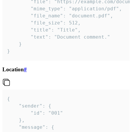
		"file": "https://example.com/document.pdf",

		"mime_type": "application/pdf",

		"file_name": "document.pdf",

		"file_size": 512,

		"title": "Title",

		"text": "Document comment."

	}

}
Location
#
{

	"sender": {

		"id": "001"

	},

	"message": {
