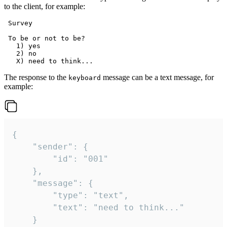
to the client, for example:
 Survey

 To be or not to be?

   1) yes

   2) no

The response to the
message can be a text message, for
keyboard
example:
{

	"sender": {

		"id": "001"

	},

	"message": {

		"type": "text",

		"text": "need to think..."

	}
