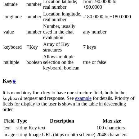
Location latitude,
from -90.0000 to
latitude
number
real number
+90.0000
Location longitude,
longitude
number
-180.0000 to +180.0000
real number
Number, usually
value
number
used in the chat
any number
evaluation
Array of Key
keyboard
[]Key
7 keys
structures
Allows multiple
multiple
boolean
selection on the
true or false
keyboard, boolean
Key
#
It is mandatory for a key to have one structure field, both in the
request and response. See
example
for details. Priority of
keyboard
fields for display to the user is shown in the table in descending
order.
Field
Type
Description
Max size
text
string
Key text
100 characters
image
string
Image URL (https or http scheme)
2048 characters