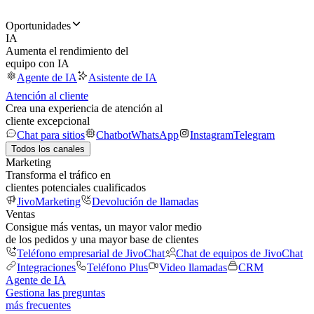
Oportunidades
IA
Aumenta el rendimiento del
equipo con IA
Agente de IA
Asistente de IA
Atención al cliente
Crea una experiencia de atención al
cliente excepcional
Chat para sitios
Chatbot
WhatsApp
Instagram
Telegram
Todos los canales
Marketing
Transforma el tráfico en
clientes potenciales cualificados
JivoMarketing
Devolución de llamadas
Ventas
Consigue más ventas, un mayor valor medio
de los pedidos y una mayor base de clientes
Teléfono empresarial de JivoChat
Chat de equipos de JivoChat
Integraciones
Teléfono Plus
Video llamadas
CRM
Agente de IA
Gestiona las preguntas
más frecuentes