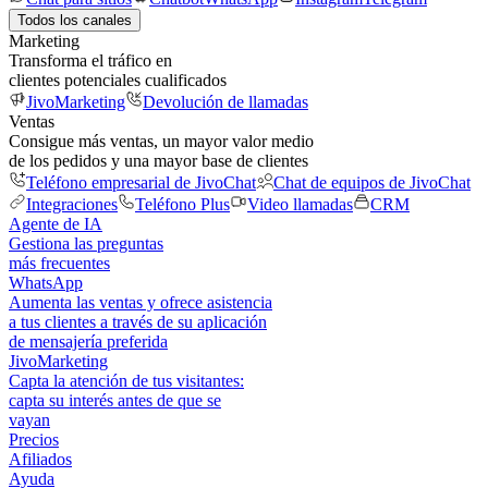
Todos los canales
Marketing
Transforma el tráfico en
clientes potenciales cualificados
JivoMarketing
Devolución de llamadas
Ventas
Consigue más ventas, un mayor valor medio
de los pedidos y una mayor base de clientes
Teléfono empresarial de JivoChat
Chat de equipos de JivoChat
Integraciones
Teléfono Plus
Video llamadas
CRM
Agente de IA
Gestiona las preguntas
más frecuentes
WhatsApp
Aumenta las ventas y ofrece asistencia
a tus clientes a través de su aplicación
de mensajería preferida
JivoMarketing
Capta la atención de tus visitantes:
capta su interés antes de que se
vayan
Precios
Afiliados
Ayuda