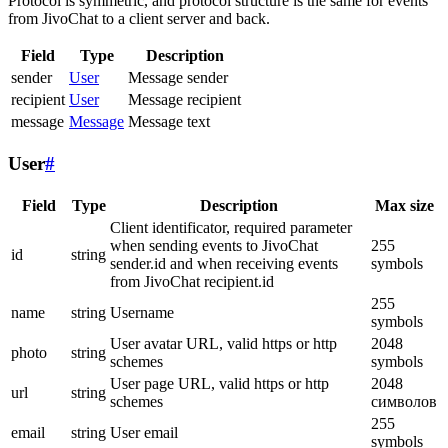
Protocol is symmetric, and protocol structure is the same for events
from JivoChat to a client server and back.
Field
Type
Description
sender
User
Message sender
recipient
User
Message recipient
message
Message
Message text
User
#
Field
Type
Description
Max size
Client identificator, required parameter
when sending events to JivoChat
255
id
string
sender.id and when receiving events
symbols
from JivoChat recipient.id
255
name
string
Username
symbols
User avatar URL, valid https or http
2048
photo
string
schemes
symbols
User page URL, valid https or http
2048
url
string
schemes
символов
255
email
string
User email
symbols