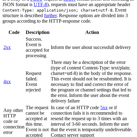
JSON format is
UTF-8
), requests must have an appropriate header
. Event
Content-Type: application/json; charset=utf-8
structure is described
further
. Response options are divided into 3
groups according to the HTTP-response code.
Code
Description
Action
Success.
Event is
2xx
Inform the user about successfull delivery
accepted for
processing
There may be a description of the error
(type of content Content-Type: text/plain;
Request
charset=utf-8) in the body of the response.
failed.
This event should not be resubmitted. It is
4xx
Event
necessary to find and correct the error of
rejected
the program or channel settings that led to
the error. Inform the user about the event
delivery failure
The request
In case of an HTTP code
5xx
or if
Any other
cannot be
connection fails it is recommended to
HTTP
accepted at
resend the request up to 3 times with an
code or
this time.
interval of 3-60 seconds. Inform the user
connection
Event is not
that the event is temporarily undeliverable.
error
accepted
Contact server support