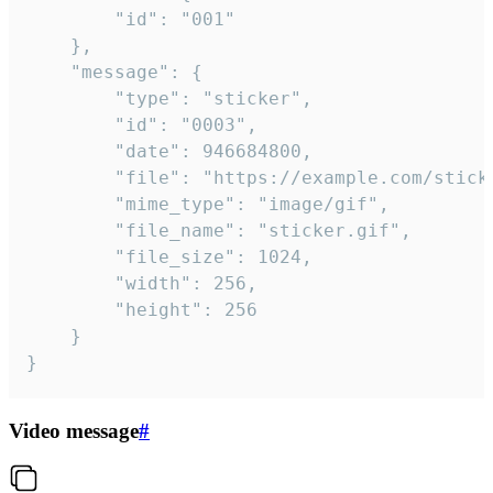
		"id": "001"

	},

	"message": {

		"type": "sticker",

		"id": "0003",

		"date": 946684800,

		"file": "https://example.com/sticker.gif",

		"mime_type": "image/gif",

		"file_name": "sticker.gif",

		"file_size": 1024,

		"width": 256,

		"height": 256

	}

}
Video message
#