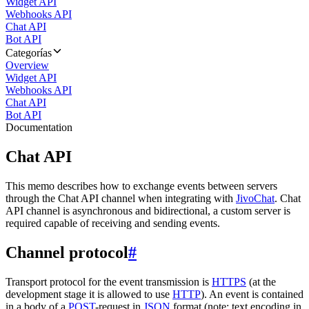
Widget API
Webhooks API
Chat API
Bot API
Categorías
Overview
Widget API
Webhooks API
Chat API
Bot API
Documentation
Chat API
This memo describes how to exchange events between servers
through the Chat API channel when integrating with
JivoChat
. Chat
API channel is asynchronous and bidirectional, a custom server is
required capable of receiving and sending events.
Channel protocol
#
Transport protocol for the event transmission is
HTTPS
(at the
development stage it is allowed to use
HTTP
). An event is contained
in a body of a
POST
-request in
JSON
format (note: text encoding in