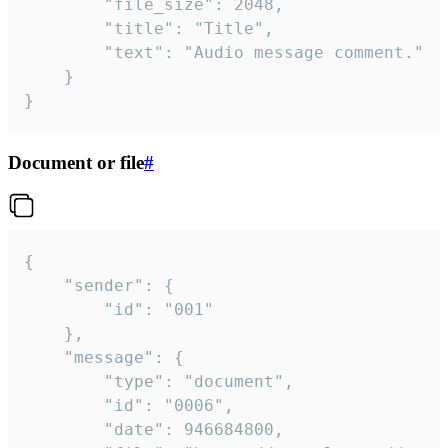
		"file_size": 2048,

		"title": "Title",

		"text": "Audio message comment."

	}

}
Document or file
#
{

	"sender": {

		"id": "001"

	},

	"message": {

		"type": "document",

		"id": "0006",

		"date": 946684800,
