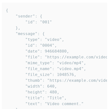
{

	"sender": {

		"id": "001"

	},

	"message": {

		"type": "video",

		"id": "0004",

		"date": 946684800,

		"file": "https://example.com/video.mp4",

		"mime_type": "video/mp4",

		"file_name": "video.mp4",

		"file_size": 1048576,

		"thumb": "https://example.com/video_thumb.png",

		"width": 640,

		"height": 480,

		"title": "Title",

		"text": "Video comment."
