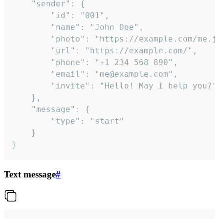
	"sender": {

		"id": "001",

		"name": "John Doe",

		"photo": "https://example.com/me.jpg",

		"url": "https://example.com/",

		"phone": "+1 234 568 890",

		"email": "me@example.com",

		"invite": "Hello! May I help you?"

	},

	"message": {

		"type": "start"

	}

}
Text message
#