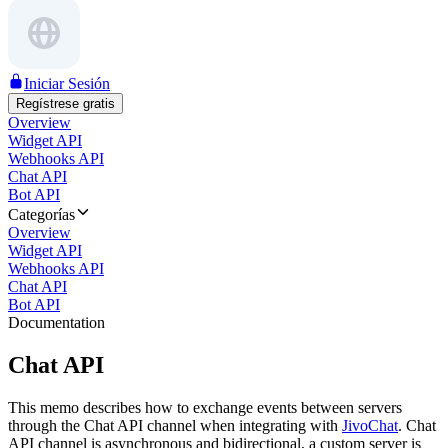
Iniciar Sesión
Regístrese gratis
Overview
Widget API
Webhooks API
Chat API
Bot API
Categorías
Overview
Widget API
Webhooks API
Chat API
Bot API
Documentation
Chat API
This memo describes how to exchange events between servers
through the Chat API channel when integrating with
JivoChat
. Chat
API channel is asynchronous and bidirectional, a custom server is