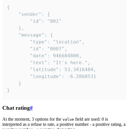
{

	"sender": {

		"id": "001"

	},

	"message": {

		"type": "location",

		"id": "0007",

		"date": 946684800,

		"text": "It's here.",

		"latitude": 53.3416484,

		"longitude": -6.2868531

	}

}
Chat rating
#
At the moment, 3 options for the
field are used: 0 is
value
interpreted as a refuse to rate, a positive number - a positive rating, a