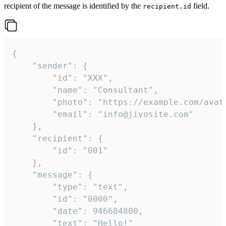
recipient of the message is identified by the
field.
recipient.id
{

	"sender": {

		"id": "XXX",

		"name": "Consultant",

		"photo": "https://example.com/avatar.png",

		"email": "info@jivosite.com"

	},

	"recipient": {

		"id": "001"

	},

	"message": {

		"type": "text",

		"id": "0000",

		"date": 946684800,

		"text": "Hello!"
