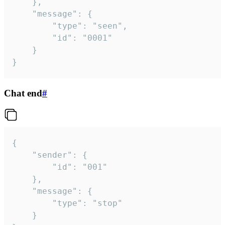
	},

	"message": {

		"type": "seen",

		"id": "0001"

	}

}
Chat end
#
{

	"sender": {

		"id": "001"

	},

	"message": {

		"type": "stop"

	}
