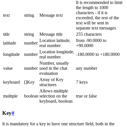
It is recommended to limit
the length to 1000
characters - if it is
text
string
Message text
exceeded, the rest of the
text will be sent in
separate text messages
title
string
Message title
255 characters
Location latitude,
from -90.0000 to
latitude
number
real number
+90.0000
Location longitude,
longitude
number
-180.0000 to +180.0000
real number
Number, usually
value
number
used in the chat
any number
evaluation
Array of Key
keyboard
[]Key
7 keys
structures
Allows multiple
multiple
boolean
selection on the
true or false
keyboard, boolean
Key
#
It is mandatory for a key to have one structure field, both in the