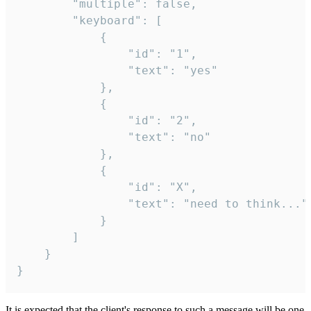
		"multiple": false,

		"keyboard": [

			{

				"id": "1",

				"text": "yes"

			},

			{

				"id": "2",

				"text": "no"

			},

			{

				"id": "X",

				"text": "need to think..."

			}

		]

	}

}
It is expected that the client's response to such a message will be one