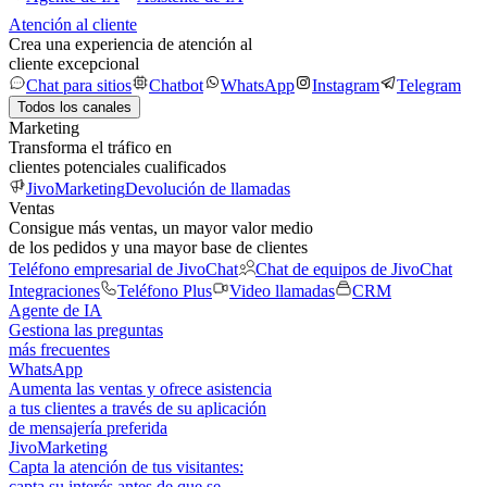
Atención al cliente
Crea una experiencia de atención al
cliente excepcional
Chat para sitios
Chatbot
WhatsApp
Instagram
Telegram
Todos los canales
Marketing
Transforma el tráfico en
clientes potenciales cualificados
JivoMarketing
Devolución de llamadas
Ventas
Consigue más ventas, un mayor valor medio
de los pedidos y una mayor base de clientes
Teléfono empresarial de JivoChat
Chat de equipos de JivoChat
Integraciones
Teléfono Plus
Video llamadas
CRM
Agente de IA
Gestiona las preguntas
más frecuentes
WhatsApp
Aumenta las ventas y ofrece asistencia
a tus clientes a través de su aplicación
de mensajería preferida
JivoMarketing
Capta la atención de tus visitantes:
capta su interés antes de que se