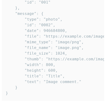
		"id": "001"

	},

	"message": {

		"type": "photo",

		"id": "0002",

		"date": 946684800,

		"file": "https://example.com/image.png",

		"mime_type": "image/png",

		"file_name": "image.png",

		"file_size": 1024,

		"thumb": "https://example.com/image_thumb.png",

		"width": 800,

		"height": 600,

		"title": "Title",

		"text": "Image comment."

	}

}