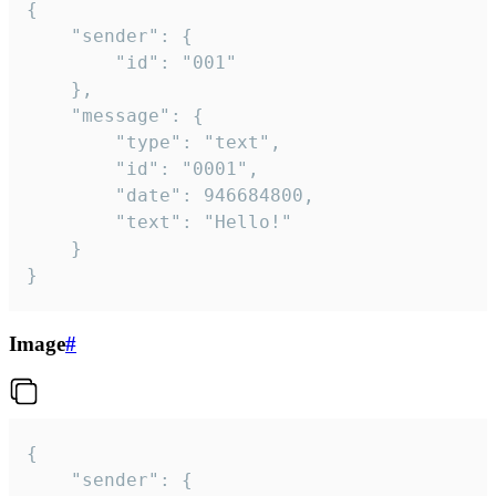
{

	"sender": {

		"id": "001"

	},

	"message": {

		"type": "text",

		"id": "0001",

		"date": 946684800,

		"text": "Hello!"

	}

}
Image
#
{

	"sender": {
