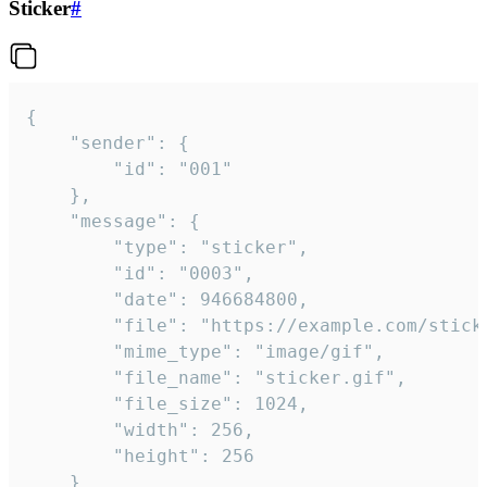
Sticker
#
{

	"sender": {

		"id": "001"

	},

	"message": {

		"type": "sticker",

		"id": "0003",

		"date": 946684800,

		"file": "https://example.com/sticker.gif",

		"mime_type": "image/gif",

		"file_name": "sticker.gif",

		"file_size": 1024,

		"width": 256,

		"height": 256

	}
