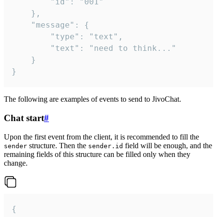
		"id": "001"

	},

	"message": {

		"type": "text",

		"text": "need to think..."

	}

}
The following are examples of events to send to JivoChat.
Chat start
#
Upon the first event from the client, it is recommended to fill the
structure. Then the
field will be enough, and the
sender
sender.id
remaining fields of this structure can be filled only when they
change.
{
