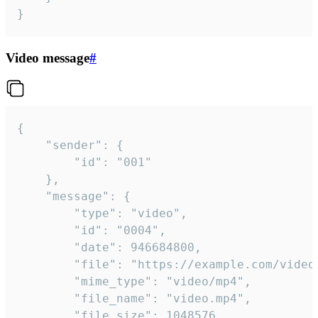
}
Video message
#
{

	"sender": {

		"id": "001"

	},

	"message": {

		"type": "video",

		"id": "0004",

		"date": 946684800,

		"file": "https://example.com/video.mp4",

		"mime_type": "video/mp4",

		"file_name": "video.mp4",

		"file_size": 1048576,
