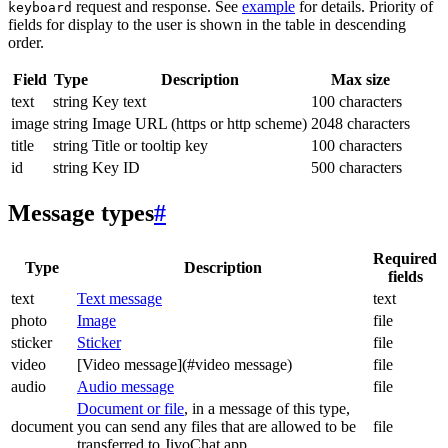
request and response. See
example
for details. Priority of
keyboard
fields for display to the user is shown in the table in descending
order.
Field
Type
Description
Max size
text
string
Key text
100 characters
image
string
Image URL (https or http scheme)
2048 characters
title
string
Title or tooltip key
100 characters
id
string
Key ID
500 characters
Message types
#
Required
Type
Description
fields
text
Text message
text
photo
Image
file
sticker
Sticker
file
video
[Video message](#video message)
file
audio
Audio message
file
Document or file
, in a message of this type,
document
you can send any files that are allowed to be
file
transferred to JivoChat app