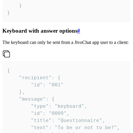
	}

}
Keyboard with answer options
#
The keyboard can only be sent from a JivoChat app user to a client:
{

	"recipient": {

		"id": "001"

	},

	"message": {

		"type": "keyboard",

		"id": "0009",

		"title": "Questionnaire",

		"text": "To be or not to be?",
