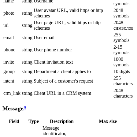
name
string
Username
symbols
User avatar URL, valid https or http
2048
photo
string
schemes
symbols
User page URL, valid https or http
2048
url
string
schemes
символов
255
email
string
User email
symbols
2-15
phone
string
User phone number
symbols
1000
invite
string
Client invitation text
symbols
group
string
Department a client applies to
10 digits
255
intent
string
Subject of a customer's request
characters
2048
crm_link
string
Client URL in a CRM system
characters
Message
#
Field
Type
Description
Max size
Message
identificator,