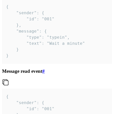
{

	"sender": {

		"id": "001"

	},

	"message": {

		"type": "typein",

		"text": "Wait a minute"

	}

}
Message read event
#
{

	"sender": {

		"id": "001"
