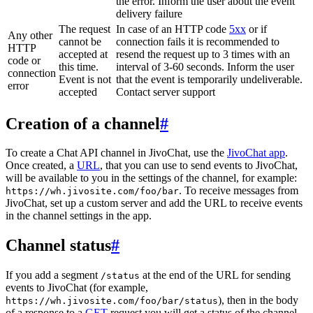
the error. Inform the user about the event
delivery failure
The request
In case of an HTTP code
5xx
or if
Any other
cannot be
connection fails it is recommended to
HTTP
accepted at
resend the request up to 3 times with an
code or
this time.
interval of 3-60 seconds. Inform the user
connection
Event is not
that the event is temporarily undeliverable.
error
accepted
Contact server support
Creation of a channel
#
To create a Chat API channel in JivoChat, use the
JivoChat app
.
Once created, a
URL
, that you can use to send events to JivoChat,
will be available to you in the settings of the channel, for example:
. To receive messages from
https://wh.jivosite.com/foo/bar
JivoChat, set up a custom server and add the URL to receive events
in the channel settings in the app.
Channel status
#
If you add a segment
at the end of the URL for sending
/status
events to JivoChat (for example,
), then in the body
https://wh.jivosite.com/foo/bar/status
of a response to a
GET
-request you will get a status of the channel,