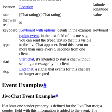
latitude
location
Location
longitude
rate
[Chat rating](#Chat rating)
value
that was
id
read
keyboard
Keyboard with options
, details in the example
keyboard
typing event
, in the text field of this message
you can send the typed text so that it is visible
typein
to the JivoChat app user. Send this event no
-
more than once every 5 seconds from one
client
Start chat
, it's intended to start a chat without
start
-
sending a message by the client
End chat
, a signal that events for this chat are
stop
-
no longer accepted
Event Examples
#
JivoChat Event Examples
#
If at least one sender property is defined for the JivoChat user, a
field with this information is added to the event. The
sender