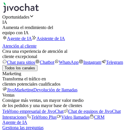
Oportunidades
IA
Aumenta el rendimiento del
equipo con IA
Agente de IA
Asistente de IA
Atención al cliente
Crea una experiencia de atención al
cliente excepcional
Chat para sitios
Chatbot
WhatsApp
Instagram
Telegram
Todos los canales
Marketing
Transforma el tráfico en
clientes potenciales cualificados
JivoMarketing
Devolución de llamadas
Ventas
Consigue más ventas, un mayor valor medio
de los pedidos y una mayor base de clientes
Teléfono empresarial de JivoChat
Chat de equipos de JivoChat
Integraciones
Teléfono Plus
Video llamadas
CRM
Agente de IA
Gestiona las preguntas