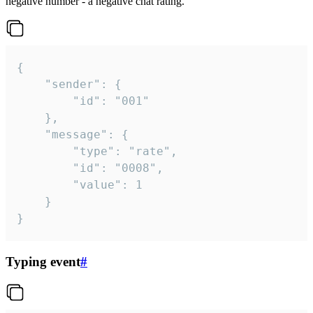
negative number - a negative chat rating.
{

	"sender": {

		"id": "001"

	},

	"message": {

		"type": "rate",

		"id": "0008",

		"value": 1

	}

}
Typing event
#