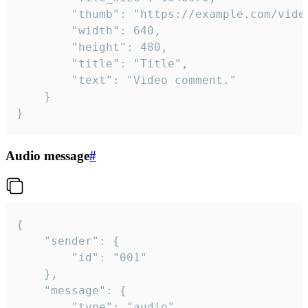
		"thumb": "https://example.com/video_thumb.png",

		"width": 640,

		"height": 480,

		"title": "Title",

		"text": "Video comment."

	}

}
Audio message
#
{

	"sender": {

		"id": "001"

	},

	"message": {

		"type": "audio",
