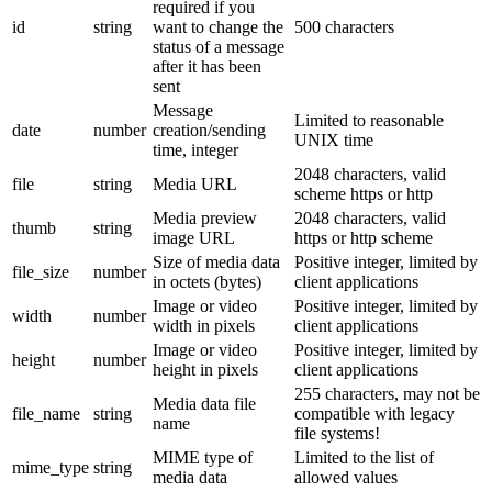
required if you
id
string
want to change the
500 characters
status of a message
after it has been
sent
Message
Limited to reasonable
date
number
creation/sending
UNIX time
time, integer
2048 characters, valid
file
string
Media URL
scheme https or http
Media preview
2048 characters, valid
thumb
string
image URL
https or http scheme
Size of media data
Positive integer, limited by
file_size
number
in octets (bytes)
client applications
Image or video
Positive integer, limited by
width
number
width in pixels
client applications
Image or video
Positive integer, limited by
height
number
height in pixels
client applications
255 characters, may not be
Media data file
file_name
string
compatible with legacy
name
file systems!
MIME type of
Limited to the list of
mime_type
string
media data
allowed values