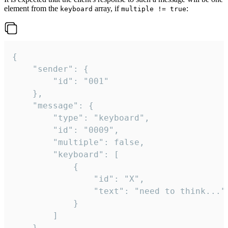
element from the
array, if
:
keyboard
multiple != true
{

	"sender": {

		"id": "001"

	},

	"message": {

		"type": "keyboard",

		"id": "0009",

		"multiple": false,

		"keyboard": [

			{

				"id": "X",

				"text": "need to think..."

			}

		]

	}
