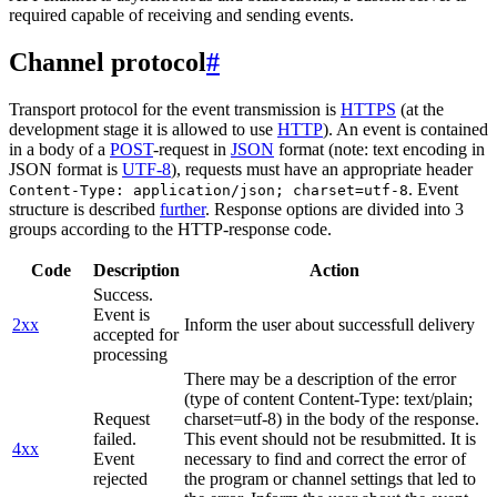
required capable of receiving and sending events.
Channel protocol
#
Transport protocol for the event transmission is
HTTPS
(at the
development stage it is allowed to use
HTTP
). An event is contained
in a body of a
POST
-request in
JSON
format (note: text encoding in
JSON format is
UTF-8
), requests must have an appropriate header
. Event
Content-Type: application/json; charset=utf-8
structure is described
further
. Response options are divided into 3
groups according to the HTTP-response code.
Code
Description
Action
Success.
Event is
2xx
Inform the user about successfull delivery
accepted for
processing
There may be a description of the error
(type of content Content-Type: text/plain;
Request
charset=utf-8) in the body of the response.
failed.
This event should not be resubmitted. It is
4xx
Event
necessary to find and correct the error of
rejected
the program or channel settings that led to