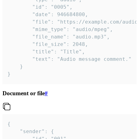
		"id": "0005",

		"date": 946684800,

		"file": "https://example.com/audio.mp3",

		"mime_type": "audio/mpeg",

		"file_name": "audio.mp3",

		"file_size": 2048,

		"title": "Title",

		"text": "Audio message comment."

	}

}
Document or file
#
{

	"sender": {

		"id": "001"
