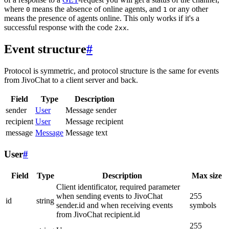
where
means the absence of online agents, and
or any other
0
1
means the presence of agents online. This only works if it's a
successful response with the code
.
2xx
Event structure
#
Protocol is symmetric, and protocol structure is the same for events
from JivoChat to a client server and back.
Field
Type
Description
sender
User
Message sender
recipient
User
Message recipient
message
Message
Message text
User
#
Field
Type
Description
Max size
Client identificator, required parameter
when sending events to JivoChat
255
id
string
sender.id and when receiving events
symbols
from JivoChat recipient.id
255