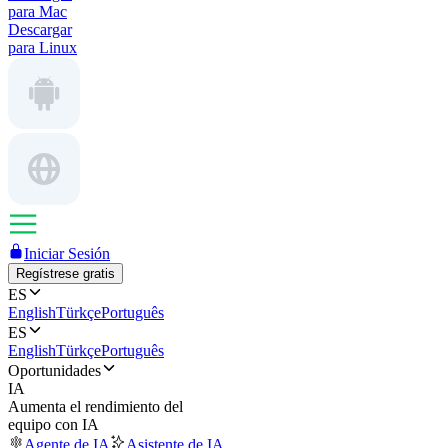
para Mac
Descargar
para Linux
Iniciar Sesión
Regístrese gratis
ES
English
Türkçe
Português
ES
English
Türkçe
Português
Oportunidades
IA
Aumenta el rendimiento del
equipo con IA
Agente de IA
Asistente de IA