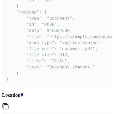
	},

	"message": {

		"type": "document",

		"id": "0006",

		"date": 946684800,

		"file": "https://example.com/document.pdf",

		"mime_type": "application/pdf",

		"file_name": "document.pdf",

		"file_size": 512,

		"title": "Title",

		"text": "Document comment."

	}

}
Location
#