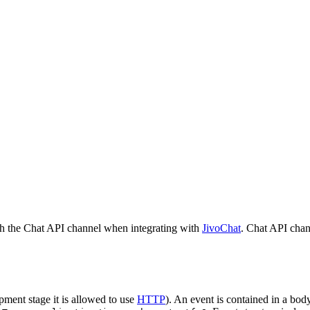
h the Chat API channel when integrating with
JivoChat
. Chat API chan
pment stage it is allowed to use
HTTP
). An event is contained in a bod