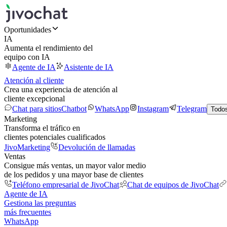
Oportunidades
IA
Aumenta el rendimiento del
equipo con IA
Agente de IA
Asistente de IA
Atención al cliente
Crea una experiencia de atención al
cliente excepcional
Chat para sitios
Chatbot
WhatsApp
Instagram
Telegram
Todos
Marketing
Transforma el tráfico en
clientes potenciales cualificados
JivoMarketing
Devolución de llamadas
Ventas
Consigue más ventas, un mayor valor medio
de los pedidos y una mayor base de clientes
Teléfono empresarial de JivoChat
Chat de equipos de JivoChat
Agente de IA
Gestiona las preguntas
más frecuentes
WhatsApp