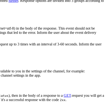
cribed
further
. Response options are divided into 3 groups according to
rset=utf-8) in the body of the response. This event should not be
ings that led to the error. Inform the user about the event delivery
equest up to 3 times with an interval of 3-60 seconds. Inform the user
vailable to you in the settings of the channel, for example:
channel settings in the app.
), then in the body of a response to a
GET
-request you will get a
tatus
 it's a successful response with the code
.
2xx