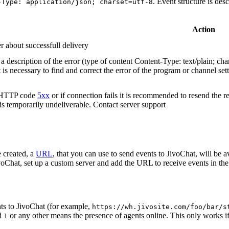
. Event structure is des
-Type: application/json; charset=utf-8
Action
r about successfull delivery
 description of the error (type of content Content-Type: text/plain; cha
t is necessary to find and correct the error of the program or channel sett
n HTTP code
5xx
or if connection fails it is recommended to resend the r
 is temporarily undeliverable. Contact server support
 created, a
URL
, that you can use to send events to JivoChat, will be a
oChat, set up a custom server and add the URL to receive events in the 
ts to JivoChat (for example,
https://wh.jivosite.com/foo/bar/s
nd
or any other means the presence of agents online. This only works if
1