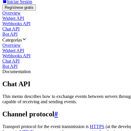
Iniciar Sesión
Regístrese gratis
Overview
Widget API
Webhooks API
Chat API
Bot API
Categorías
Overview
Widget API
Webhooks API
Chat API
Bot API
Documentation
Chat API
This memo describes how to exchange events between servers throug
capable of receiving and sending events.
Channel protocol
#
Transport protocol for the event transmission is
HTTPS
(at the develo