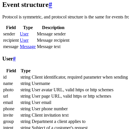
Event structure
#
Protocol is symmetric, and protocol structure is the same for events fr
Field
Type
Description
sender
User
Message sender
recipient
User
Message recipient
message
Message
Message text
User
#
Field
Type
id
string
Client identificator, required parameter when sending
name
string
Username
photo
string
User avatar URL, valid https or http schemes
url
string
User page URL, valid https or http schemes
email
string
User email
phone
string
User phone number
invite
string
Client invitation text
group
string
Department a client applies to
intent
string
Subject of a customer's request