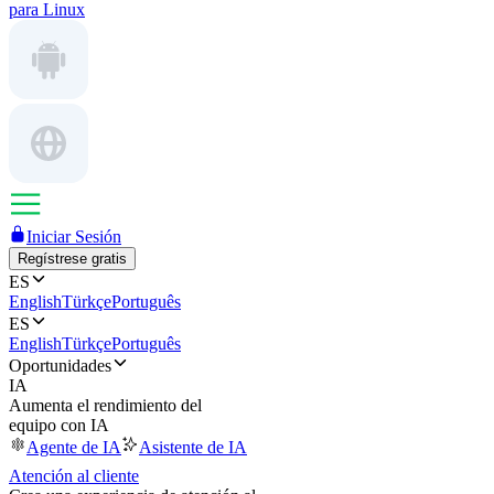
para Linux
Iniciar Sesión
Regístrese gratis
ES
English
Türkçe
Português
ES
English
Türkçe
Português
Oportunidades
IA
Aumenta el rendimiento del
equipo con IA
Agente de IA
Asistente de IA
Atención al cliente