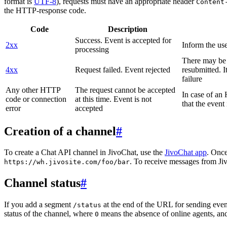
format is
UTF-8
), requests must have an appropriate header
Content
the HTTP-response code.
Code
Description
Success. Event is accepted for
2xx
Inform the use
processing
There may be a
4xx
Request failed. Event rejected
resubmitted. I
failure
Any other HTTP
The request cannot be accepted
In case of a
code or connection
at this time. Event is not
that the event
error
accepted
Creation of a channel
#
To create a Chat API channel in JivoChat, use the
JivoChat app
. Once
. To receive messages from Jiv
https://wh.jivosite.com/foo/bar
Channel status
#
If you add a segment
at the end of the URL for sending even
/status
status of the channel, where
means the absence of online agents, a
0