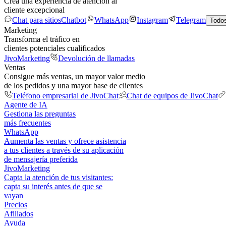
Crea una experiencia de atención al
cliente excepcional
Chat para sitios
Chatbot
WhatsApp
Instagram
Telegram
Todos
Marketing
Transforma el tráfico en
clientes potenciales cualificados
JivoMarketing
Devolución de llamadas
Ventas
Consigue más ventas, un mayor valor medio
de los pedidos y una mayor base de clientes
Teléfono empresarial de JivoChat
Chat de equipos de JivoChat
Agente de IA
Gestiona las preguntas
más frecuentes
WhatsApp
Aumenta las ventas y ofrece asistencia
a tus clientes a través de su aplicación
de mensajería preferida
JivoMarketing
Capta la atención de tus visitantes:
capta su interés antes de que se
vayan
Precios
Afiliados
Ayuda