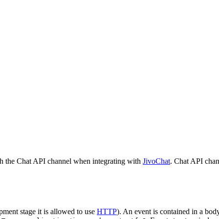
h the Chat API channel when integrating with
JivoChat
. Chat API chan
pment stage it is allowed to use
HTTP
). An event is contained in a bod