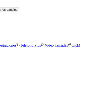
 los canales
tegraciones
Teléfono Plus
Video llamadas
CRM