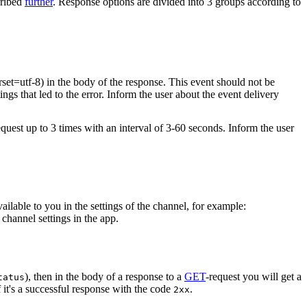
cribed
further
. Response options are divided into 3 groups according to
rset=utf-8) in the body of the response. This event should not be
ings that led to the error. Inform the user about the event delivery
equest up to 3 times with an interval of 3-60 seconds. Inform the user
vailable to you in the settings of the channel, for example:
channel settings in the app.
), then in the body of a response to a
GET
-request you will get a
tatus
 it's a successful response with the code
.
2xx