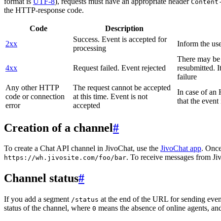
format is
UTF-8
), requests must have an appropriate header
Content
the HTTP-response code.
Code
Description
Success. Event is accepted for
2xx
Inform the use
processing
There may be a
4xx
Request failed. Event rejected
resubmitted. I
failure
Any other HTTP
The request cannot be accepted
In case of a
code or connection
at this time. Event is not
that the event
error
accepted
Creation of a channel
#
To create a Chat API channel in JivoChat, use the
JivoChat app
. Once
. To receive messages from Jiv
https://wh.jivosite.com/foo/bar
Channel status
#
If you add a segment
at the end of the URL for sending even
/status
status of the channel, where
means the absence of online agents, a
0