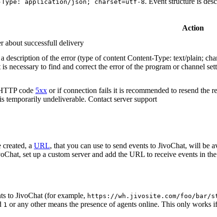
. Event structure is des
-Type: application/json; charset=utf-8
Action
r about successfull delivery
 description of the error (type of content Content-Type: text/plain; cha
t is necessary to find and correct the error of the program or channel sett
n HTTP code
5xx
or if connection fails it is recommended to resend the r
 is temporarily undeliverable. Contact server support
 created, a
URL
, that you can use to send events to JivoChat, will be a
oChat, set up a custom server and add the URL to receive events in the 
ts to JivoChat (for example,
https://wh.jivosite.com/foo/bar/s
nd
or any other means the presence of agents online. This only works if
1