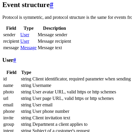
Event structure
#
Protocol is symmetric, and protocol structure is the same for events fr
Field
Type
Description
sender
User
Message sender
recipient
User
Message recipient
message
Message
Message text
User
#
Field
Type
id
string
Client identificator, required parameter when sending
name
string
Username
photo
string
User avatar URL, valid https or http schemes
url
string
User page URL, valid https or http schemes
email
string
User email
phone
string
User phone number
invite
string
Client invitation text
group
string
Department a client applies to
intent
string
Subject of a customer's request