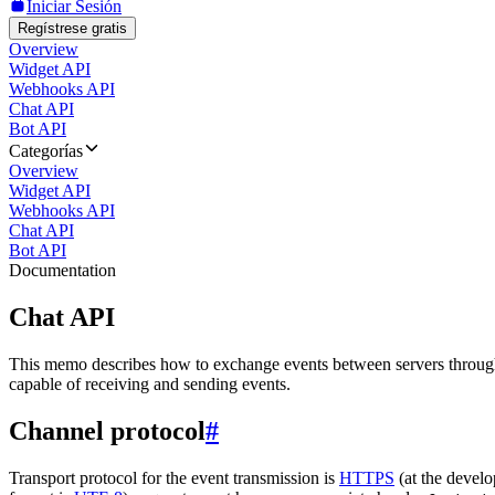
Iniciar Sesión
Regístrese gratis
Overview
Widget API
Webhooks API
Chat API
Bot API
Categorías
Overview
Widget API
Webhooks API
Chat API
Bot API
Documentation
Chat API
This memo describes how to exchange events between servers throug
capable of receiving and sending events.
Channel protocol
#
Transport protocol for the event transmission is
HTTPS
(at the develo