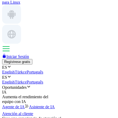
para Linux
Iniciar Sesión
Regístrese gratis
ES
English
Türkçe
Português
ES
English
Türkçe
Português
Oportunidades
IA
Aumenta el rendimiento del
equipo con IA
Agente de IA
Asistente de IA
Atención al cliente