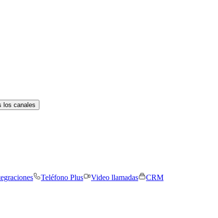
 los canales
tegraciones
Teléfono Plus
Video llamadas
CRM