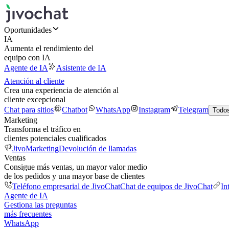
Oportunidades
IA
Aumenta el rendimiento del
equipo con IA
Agente de IA
Asistente de IA
Atención al cliente
Crea una experiencia de atención al
cliente excepcional
Chat para sitios
Chatbot
WhatsApp
Instagram
Telegram
Todos
Marketing
Transforma el tráfico en
clientes potenciales cualificados
JivoMarketing
Devolución de llamadas
Ventas
Consigue más ventas, un mayor valor medio
de los pedidos y una mayor base de clientes
Teléfono empresarial de JivoChat
Chat de equipos de JivoChat
In
Agente de IA
Gestiona las preguntas
más frecuentes
WhatsApp