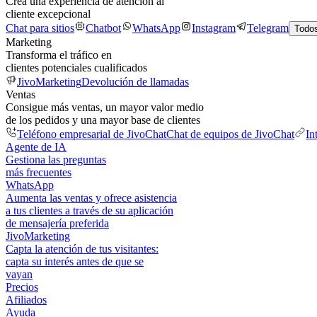
Crea una experiencia de atención al
cliente excepcional
Chat para sitios
Chatbot
WhatsApp
Instagram
Telegram
Todos
Marketing
Transforma el tráfico en
clientes potenciales cualificados
JivoMarketing
Devolución de llamadas
Ventas
Consigue más ventas, un mayor valor medio
de los pedidos y una mayor base de clientes
Teléfono empresarial de JivoChat
Chat de equipos de JivoChat
In
Agente de IA
Gestiona las preguntas
más frecuentes
WhatsApp
Aumenta las ventas y ofrece asistencia
a tus clientes a través de su aplicación
de mensajería preferida
JivoMarketing
Capta la atención de tus visitantes:
capta su interés antes de que se
vayan
Precios
Afiliados
Ayuda