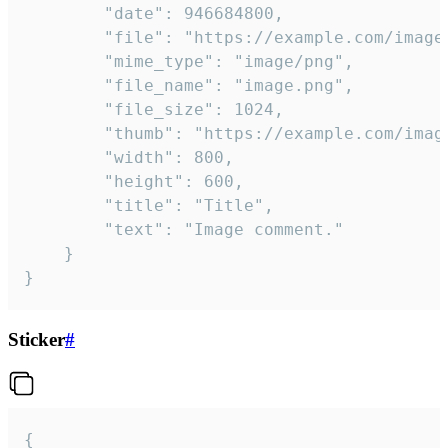
		"date": 946684800,

		"file": "https://example.com/image.png",

		"mime_type": "image/png",

		"file_name": "image.png",

		"file_size": 1024,

		"thumb": "https://example.com/image_thumb.png",

		"width": 800,

		"height": 600,

		"title": "Title",

		"text": "Image comment."

	}

}
Sticker
#
{
