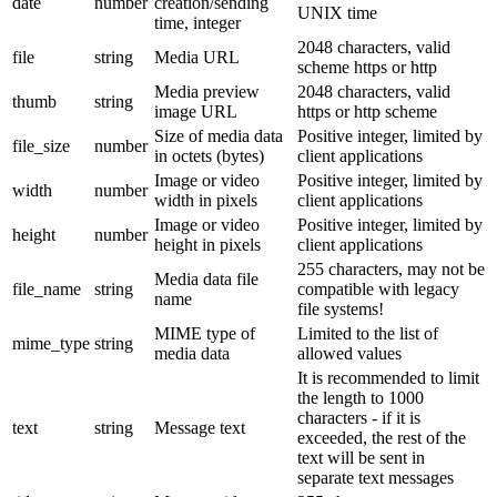
date
number
creation/sending
UNIX time
time, integer
2048 characters, valid
file
string
Media URL
scheme https or http
Media preview
2048 characters, valid
thumb
string
image URL
https or http scheme
Size of media data
Positive integer, limited by
file_size
number
in octets (bytes)
client applications
Image or video
Positive integer, limited by
width
number
width in pixels
client applications
Image or video
Positive integer, limited by
height
number
height in pixels
client applications
255 characters, may not be
Media data file
file_name
string
compatible with legacy
name
file systems!
MIME type of
Limited to the list of
mime_type
string
media data
allowed values
It is recommended to limit
the length to 1000
characters - if it is
text
string
Message text
exceeded, the rest of the
text will be sent in
separate text messages