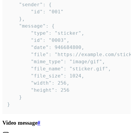
	"sender": {

		"id": "001"

	},

	"message": {

		"type": "sticker",

		"id": "0003",

		"date": 946684800,

		"file": "https://example.com/sticker.gif",

		"mime_type": "image/gif",

		"file_name": "sticker.gif",

		"file_size": 1024,

		"width": 256,

		"height": 256

	}

}
Video message
#