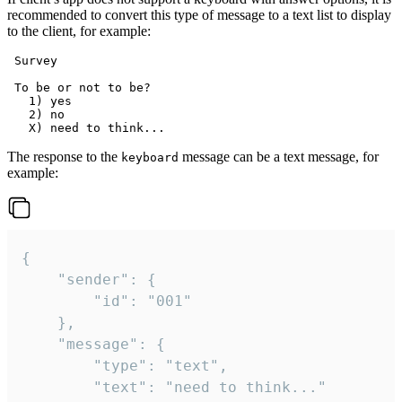
recommended to convert this type of message to a text list to display
to the client, for example:
 Survey

 To be or not to be?

   1) yes

   2) no

The response to the
message can be a text message, for
keyboard
example:
{

	"sender": {

		"id": "001"

	},

	"message": {

		"type": "text",

		"text": "need to think..."
