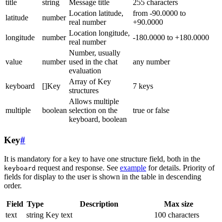
title
string
Message title
255 characters
Location latitude,
from -90.0000 to
latitude
number
real number
+90.0000
Location longitude,
longitude
number
-180.0000 to +180.0000
real number
Number, usually
value
number
used in the chat
any number
evaluation
Array of Key
keyboard
[]Key
7 keys
structures
Allows multiple
multiple
boolean
selection on the
true or false
keyboard, boolean
Key
#
It is mandatory for a key to have one structure field, both in the
request and response. See
example
for details. Priority of
keyboard
fields for display to the user is shown in the table in descending
order.
Field
Type
Description
Max size
text
string
Key text
100 characters