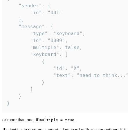
	"sender": {

		"id": "001"

	},

	"message": {

		"type": "keyboard",

		"id": "0009",

		"multiple": false,

		"keyboard": [

			{

				"id": "X",

				"text": "need to think..."

			}

		]

	}

}
or more than one, if
.
multiple = true
If client’s app does not support a keyboard with answer options, it is