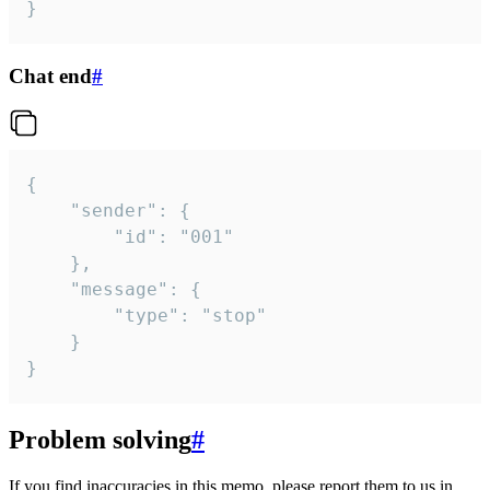
}
Chat end
#
{

	"sender": {

		"id": "001"

	},

	"message": {

		"type": "stop"

	}

}
Problem solving
#
If you find inaccuracies in this memo, please report them to us in