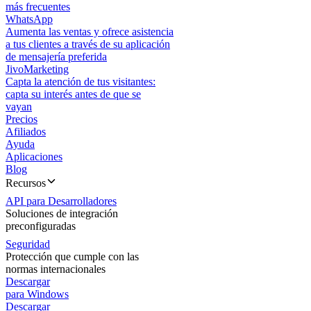
más frecuentes
WhatsApp
Aumenta las ventas y ofrece asistencia
a tus clientes a través de su aplicación
de mensajería preferida
JivoMarketing
Capta la atención de tus visitantes:
capta su interés antes de que se
vayan
Precios
Afiliados
Ayuda
Aplicaciones
Blog
Recursos
API para Desarrolladores
Soluciones de integración
preconfiguradas
Seguridad
Protección que cumple con las
normas internacionales
Descargar
para Windows
Descargar