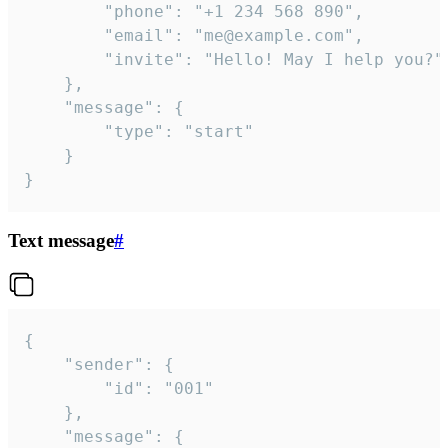
		"phone": "+1 234 568 890",

		"email": "me@example.com",

		"invite": "Hello! May I help you?"

	},

	"message": {

		"type": "start"

	}

}
Text message
#
{

	"sender": {

		"id": "001"

	},

	"message": {
