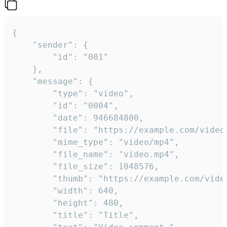
{

	"sender": {

		"id": "001"

	},

	"message": {

		"type": "video",

		"id": "0004",

		"date": 946684800,

		"file": "https://example.com/video.mp4",

		"mime_type": "video/mp4",

		"file_name": "video.mp4",

		"file_size": 1048576,

		"thumb": "https://example.com/video_thumb.png",

		"width": 640,

		"height": 480,

		"title": "Title",
