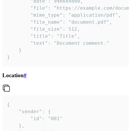
		"date": 946684800,

		"file": "https://example.com/document.pdf",

		"mime_type": "application/pdf",

		"file_name": "document.pdf",

		"file_size": 512,

		"title": "Title",

		"text": "Document comment."

	}

}
Location
#
{

	"sender": {

		"id": "001"

	},
