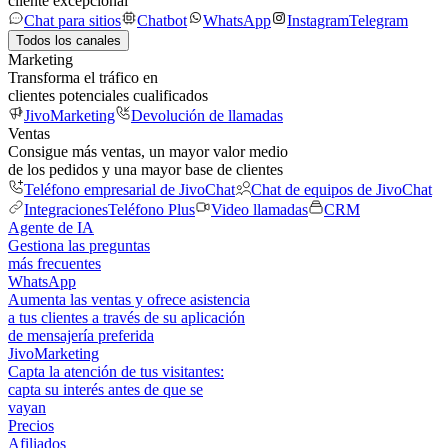
cliente excepcional
Chat para sitios
Chatbot
WhatsApp
Instagram
Telegram
Todos los canales
Marketing
Transforma el tráfico en
clientes potenciales cualificados
JivoMarketing
Devolución de llamadas
Ventas
Consigue más ventas, un mayor valor medio
de los pedidos y una mayor base de clientes
Teléfono empresarial de JivoChat
Chat de equipos de JivoChat
Integraciones
Teléfono Plus
Video llamadas
CRM
Agente de IA
Gestiona las preguntas
más frecuentes
WhatsApp
Aumenta las ventas y ofrece asistencia
a tus clientes a través de su aplicación
de mensajería preferida
JivoMarketing
Capta la atención de tus visitantes:
capta su interés antes de que se
vayan
Precios
Afiliados