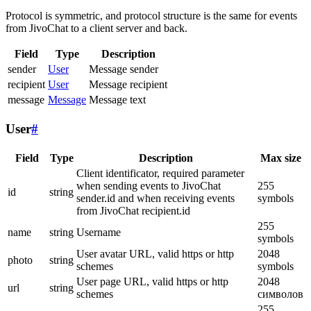
Protocol is symmetric, and protocol structure is the same for events
from JivoChat to a client server and back.
Field
Type
Description
sender
User
Message sender
recipient
User
Message recipient
message
Message
Message text
User
#
Field
Type
Description
Max size
Client identificator, required parameter
when sending events to JivoChat
255
id
string
sender.id and when receiving events
symbols
from JivoChat recipient.id
255
name
string
Username
symbols
User avatar URL, valid https or http
2048
photo
string
schemes
symbols
User page URL, valid https or http
2048
url
string
schemes
символов
255