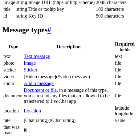
image
string
Image URL (https or http scheme)
2048 characters
title
string
Title or tooltip key
100 characters
id
string
Key ID
500 characters
Message types
#
Required
Type
Description
fields
text
Text message
text
photo
Image
file
sticker
Sticker
file
video
[Video message](#video message)
file
audio
Audio message
file
Document or file
, in a message of this type,
document
you can send any files that are allowed to be
file
transferred to JivoChat app
latitude
location
Location
longitude
rate
[Chat rating](#Chat rating)
value
that was
id
read