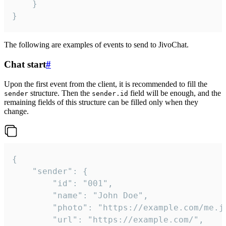
	}

}
The following are examples of events to send to JivoChat.
Chat start
#
Upon the first event from the client, it is recommended to fill the
structure. Then the
field will be enough, and the
sender
sender.id
remaining fields of this structure can be filled only when they
change.
{

	"sender": {

		"id": "001",

		"name": "John Doe",

		"photo": "https://example.com/me.jpg",

		"url": "https://example.com/",
