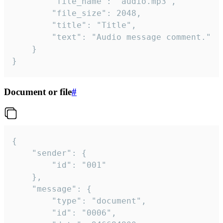
		"file_name": "audio.mp3",

		"file_size": 2048,

		"title": "Title",

		"text": "Audio message comment."

	}

}
Document or file
#
{

	"sender": {

		"id": "001"

	},

	"message": {

		"type": "document",

		"id": "0006",
