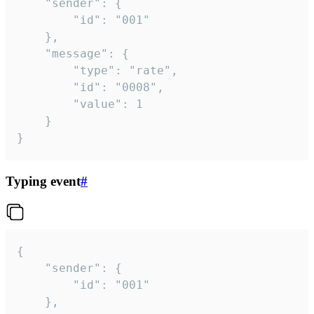
	"sender": {

		"id": "001"

	},

	"message": {

		"type": "rate",

		"id": "0008",

		"value": 1

	}

}
Typing event
#
{

	"sender": {

		"id": "001"

	},
