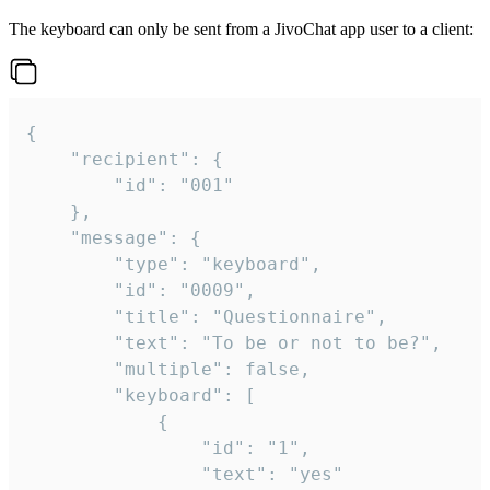
The keyboard can only be sent from a JivoChat app user to a client:
{

	"recipient": {

		"id": "001"

	},

	"message": {

		"type": "keyboard",

		"id": "0009",

		"title": "Questionnaire",

		"text": "To be or not to be?",

		"multiple": false,

		"keyboard": [

			{

				"id": "1",

				"text": "yes"
