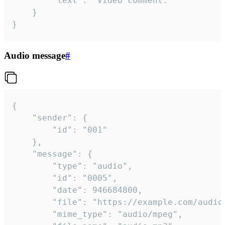
		"text": "Video comment."

	}

}
Audio message
#
{

	"sender": {

		"id": "001"

	},

	"message": {

		"type": "audio",

		"id": "0005",

		"date": 946684800,

		"file": "https://example.com/audio.mp3",

		"mime_type": "audio/mpeg",
