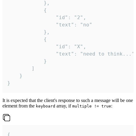
			},

			{

				"id": "2",

				"text": "no"

			},

			{

				"id": "X",

				"text": "need to think..."

			}

		]

	}

}
It is expected that the client's response to such a message will be one
element from the
array, if
:
keyboard
multiple != true
{
