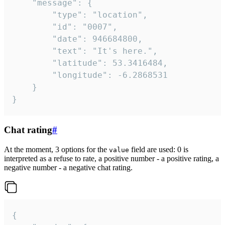
	"message": {

		"type": "location",

		"id": "0007",

		"date": 946684800,

		"text": "It's here.",

		"latitude": 53.3416484,

		"longitude": -6.2868531

	}

}
Chat rating
#
At the moment, 3 options for the
field are used: 0 is
value
interpreted as a refuse to rate, a positive number - a positive rating, a
negative number - a negative chat rating.
{
