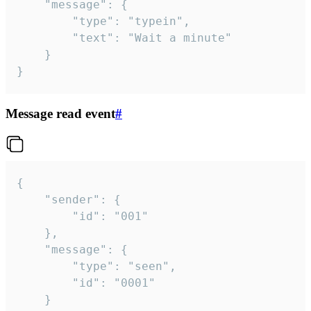
	"message": {

		"type": "typein",

		"text": "Wait a minute"

	}

}
Message read event
#
{

	"sender": {

		"id": "001"

	},

	"message": {

		"type": "seen",

		"id": "0001"

	}
