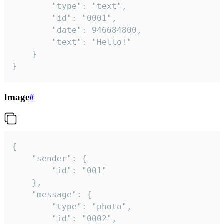
		"type": "text",

		"id": "0001",

		"date": 946684800,

		"text": "Hello!"

	}

}
Image
#
{

	"sender": {

		"id": "001"

	},

	"message": {

		"type": "photo",

		"id": "0002",
