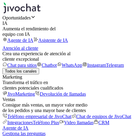
Oportunidades
IA
Aumenta el rendimiento del
equipo con IA
Agente de IA
Asistente de IA
Atención al cliente
Crea una experiencia de atención al
cliente excepcional
Chat para sitios
Chatbot
WhatsApp
Instagram
Telegram
Todos los canales
Marketing
Transforma el tráfico en
clientes potenciales cualificados
JivoMarketing
Devolución de llamadas
Ventas
Consigue más ventas, un mayor valor medio
de los pedidos y una mayor base de clientes
Teléfono empresarial de JivoChat
Chat de equipos de JivoChat
Integraciones
Teléfono Plus
Video llamadas
CRM
Agente de IA
Gestiona las preguntas