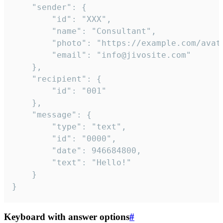
	"sender": {

		"id": "XXX",

		"name": "Consultant",

		"photo": "https://example.com/avatar.png",

		"email": "info@jivosite.com"

	},

	"recipient": {

		"id": "001"

	},

	"message": {

		"type": "text",

		"id": "0000",

		"date": 946684800,

		"text": "Hello!"

	}

}
Keyboard with answer options
#