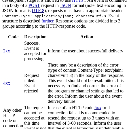
development stage it is allowed to use
HTTP
). An event is contained
in a body of a
POST
-request in
JSON
format (note: text encoding in
JSON format is
UTF-8
), requests must have an appropriate header
. Event
Content-Type: application/json; charset=utf-8
structure is described
further
. Response options are divided into 3
groups according to the HTTP-response code.
Code
Description
Action
Success.
Event is
2xx
Inform the user about successfull delivery
accepted for
processing
There may be a description of the error
(type of content Content-Type: text/plain;
Request
charset=utf-8) in the body of the response.
failed.
This event should not be resubmitted. It is
4xx
Event
necessary to find and correct the error of
rejected
the program or channel settings that led to
the error. Inform the user about the event
delivery failure
The request
In case of an HTTP code
5xx
or if
Any other
cannot be
connection fails it is recommended to
HTTP
accepted at
resend the request up to 3 times with an
code or
this time.
interval of 3-60 seconds. Inform the user
connection
Event is not
that the event is temporarily undeliverable.