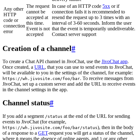
The request
In case of an HTTP code
5xx
or if
Any other
cannot be
connection fails it is recommended to
HTTP
accepted at
resend the request up to 3 times with an
code or
this time.
interval of 3-60 seconds. Inform the user
connection
Event is not
that the event is temporarily undeliverable.
error
accepted
Contact server support
Creation of a channel
#
To create a Chat API channel in JivoChat, use the
JivoChat app
.
Once created, a
URL
, that you can use to send events to JivoChat,
will be available to you in the settings of the channel, for example:
. To receive messages from
https://wh.jivosite.com/foo/bar
JivoChat, set up a custom server and add the URL to receive events
in the channel settings in the app.
Channel status
#
If you add a segment
at the end of the URL for sending
/status
events to JivoChat (for example,
), then in the body
https://wh.jivosite.com/foo/bar/status
of a response to a
GET
-request you will get a status of the channel,
where
means the absence of online agents, and
or any other
0
1