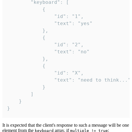
		"keyboard": [

			{

				"id": "1",

				"text": "yes"

			},

			{

				"id": "2",

				"text": "no"

			},

			{

				"id": "X",

				"text": "need to think..."

			}

		]

	}

}
It is expected that the client's response to such a message will be one
element from the
array, if
:
keyboard
multiple != true