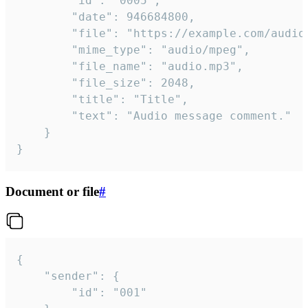
		"id": "0005",

		"date": 946684800,

		"file": "https://example.com/audio.mp3",

		"mime_type": "audio/mpeg",

		"file_name": "audio.mp3",

		"file_size": 2048,

		"title": "Title",

		"text": "Audio message comment."

	}

}
Document or file
#
{

	"sender": {

		"id": "001"
