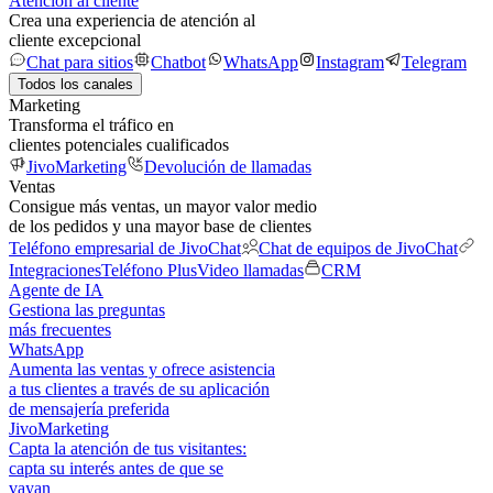
Atención al cliente
Crea una experiencia de atención al
cliente excepcional
Chat para sitios
Chatbot
WhatsApp
Instagram
Telegram
Todos los canales
Marketing
Transforma el tráfico en
clientes potenciales cualificados
JivoMarketing
Devolución de llamadas
Ventas
Consigue más ventas, un mayor valor medio
de los pedidos y una mayor base de clientes
Teléfono empresarial de JivoChat
Chat de equipos de JivoChat
Integraciones
Teléfono Plus
Video llamadas
CRM
Agente de IA
Gestiona las preguntas
más frecuentes
WhatsApp
Aumenta las ventas y ofrece asistencia
a tus clientes a través de su aplicación
de mensajería preferida
JivoMarketing
Capta la atención de tus visitantes:
capta su interés antes de que se
vayan