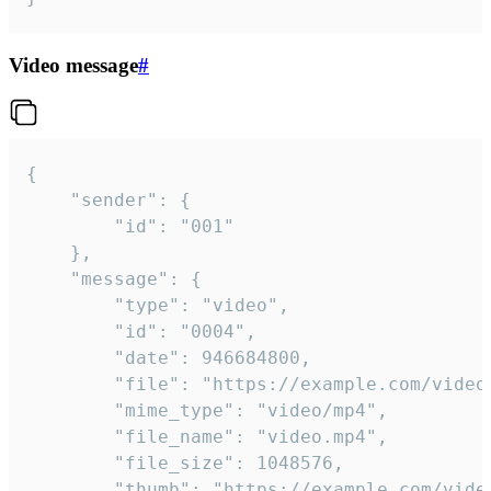
Video message
#
{

	"sender": {

		"id": "001"

	},

	"message": {

		"type": "video",

		"id": "0004",

		"date": 946684800,

		"file": "https://example.com/video.mp4",

		"mime_type": "video/mp4",

		"file_name": "video.mp4",

		"file_size": 1048576,

		"thumb": "https://example.com/video_thumb.png",
