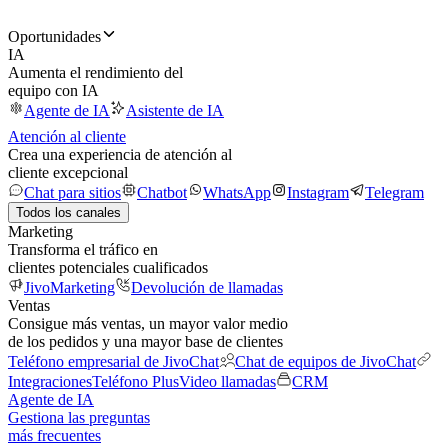
Oportunidades
IA
Aumenta el rendimiento del
equipo con IA
Agente de IA
Asistente de IA
Atención al cliente
Crea una experiencia de atención al
cliente excepcional
Chat para sitios
Chatbot
WhatsApp
Instagram
Telegram
Todos los canales
Marketing
Transforma el tráfico en
clientes potenciales cualificados
JivoMarketing
Devolución de llamadas
Ventas
Consigue más ventas, un mayor valor medio
de los pedidos y una mayor base de clientes
Teléfono empresarial de JivoChat
Chat de equipos de JivoChat
Integraciones
Teléfono Plus
Video llamadas
CRM
Agente de IA
Gestiona las preguntas
más frecuentes