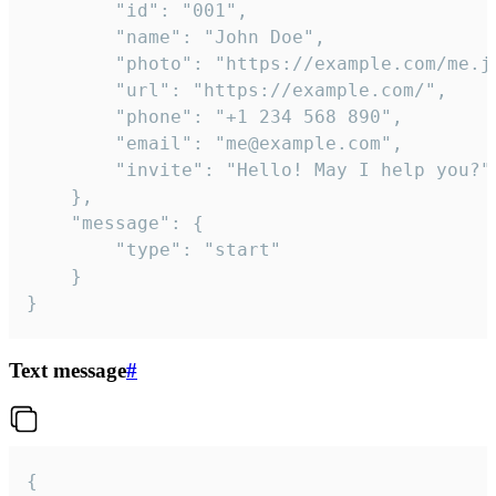
		"id": "001",

		"name": "John Doe",

		"photo": "https://example.com/me.jpg",

		"url": "https://example.com/",

		"phone": "+1 234 568 890",

		"email": "me@example.com",

		"invite": "Hello! May I help you?"

	},

	"message": {

		"type": "start"

	}

}
Text message
#
{
