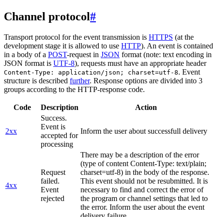
Channel protocol
#
Transport protocol for the event transmission is
HTTPS
(at the
development stage it is allowed to use
HTTP
). An event is contained
in a body of a
POST
-request in
JSON
format (note: text encoding in
JSON format is
UTF-8
), requests must have an appropriate header
. Event
Content-Type: application/json; charset=utf-8
structure is described
further
. Response options are divided into 3
groups according to the HTTP-response code.
Code
Description
Action
Success.
Event is
2xx
Inform the user about successfull delivery
accepted for
processing
There may be a description of the error
(type of content Content-Type: text/plain;
Request
charset=utf-8) in the body of the response.
failed.
This event should not be resubmitted. It is
4xx
Event
necessary to find and correct the error of
rejected
the program or channel settings that led to
the error. Inform the user about the event
delivery failure