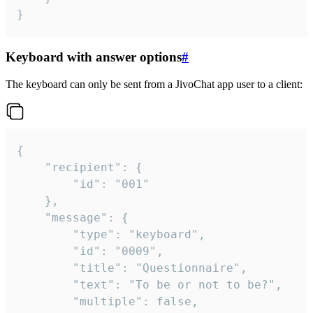
}
Keyboard with answer options
#
The keyboard can only be sent from a JivoChat app user to a client:
{

	"recipient": {

		"id": "001"

	},

	"message": {

		"type": "keyboard",

		"id": "0009",

		"title": "Questionnaire",

		"text": "To be or not to be?",

		"multiple": false,
