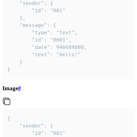
	"sender": {

		"id": "001"

	},

	"message": {

		"type": "text",

		"id": "0001",

		"date": 946684800,

		"text": "Hello!"

	}

}
Image
#
{

	"sender": {

		"id": "001"
