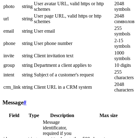
User avatar URL, valid https or http
2048
photo
string
schemes
symbols
User page URL, valid https or http
2048
url
string
schemes
символов
255
email
string
User email
symbols
2-15
phone
string
User phone number
symbols
1000
invite
string
Client invitation text
symbols
group
string
Department a client applies to
10 digits
255
intent
string
Subject of a customer's request
characters
2048
crm_link
string
Client URL in a CRM system
characters
Message
#
Field
Type
Description
Max size
Message
identificator,
required if you