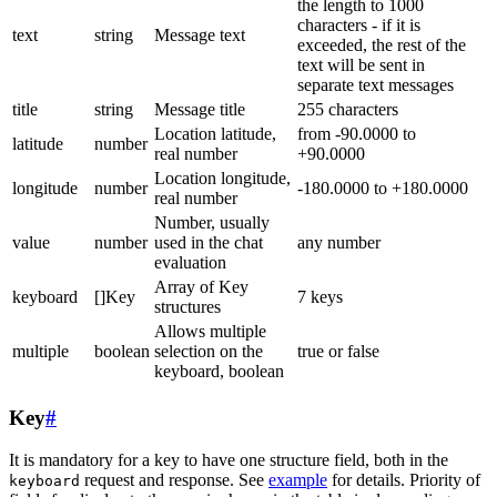
the length to 1000
characters - if it is
text
string
Message text
exceeded, the rest of the
text will be sent in
separate text messages
title
string
Message title
255 characters
Location latitude,
from -90.0000 to
latitude
number
real number
+90.0000
Location longitude,
longitude
number
-180.0000 to +180.0000
real number
Number, usually
value
number
used in the chat
any number
evaluation
Array of Key
keyboard
[]Key
7 keys
structures
Allows multiple
multiple
boolean
selection on the
true or false
keyboard, boolean
Key
#
It is mandatory for a key to have one structure field, both in the
request and response. See
example
for details. Priority of
keyboard