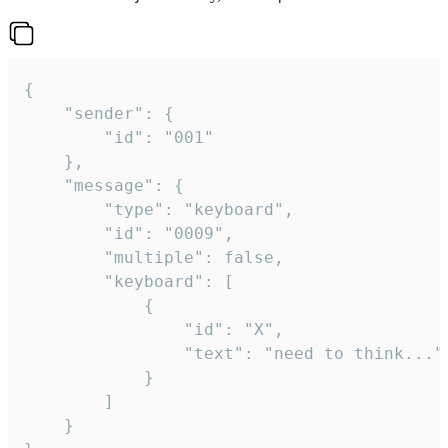
{

	"sender": {

		"id": "001"

	},

	"message": {

		"type": "keyboard",

		"id": "0009",

		"multiple": false,

		"keyboard": [

			{

				"id": "X",

				"text": "need to think..."

			}

		]

	}
