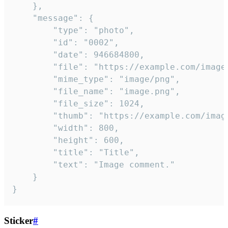
	},

	"message": {

		"type": "photo",

		"id": "0002",

		"date": 946684800,

		"file": "https://example.com/image.png",

		"mime_type": "image/png",

		"file_name": "image.png",

		"file_size": 1024,

		"thumb": "https://example.com/image_thumb.png",

		"width": 800,

		"height": 600,

		"title": "Title",

		"text": "Image comment."

	}

}
Sticker
#