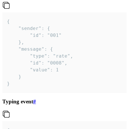
{

	"sender": {

		"id": "001"

	},

	"message": {

		"type": "rate",

		"id": "0008",

		"value": 1

	}

}
Typing event
#