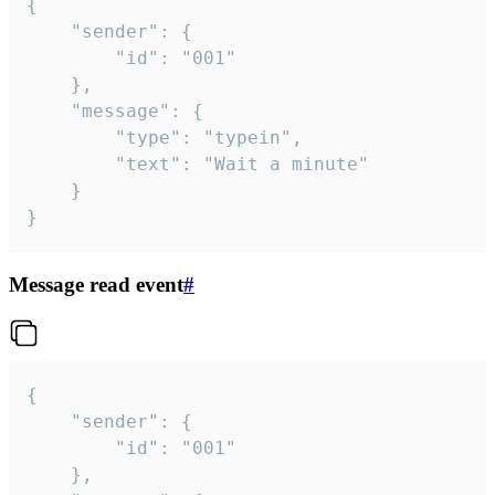
{

	"sender": {

		"id": "001"

	},

	"message": {

		"type": "typein",

		"text": "Wait a minute"

	}

}
Message read event
#
{

	"sender": {

		"id": "001"

	},
