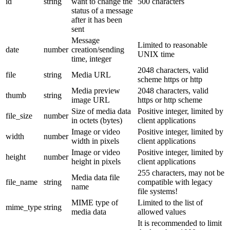
id
string
want to change the
500 characters
status of a message
after it has been
sent
Message
Limited to reasonable
date
number
creation/sending
UNIX time
time, integer
2048 characters, valid
file
string
Media URL
scheme https or http
Media preview
2048 characters, valid
thumb
string
image URL
https or http scheme
Size of media data
Positive integer, limited by
file_size
number
in octets (bytes)
client applications
Image or video
Positive integer, limited by
width
number
width in pixels
client applications
Image or video
Positive integer, limited by
height
number
height in pixels
client applications
255 characters, may not be
Media data file
file_name
string
compatible with legacy
name
file systems!
MIME type of
Limited to the list of
mime_type
string
media data
allowed values
It is recommended to limit