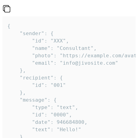
{

	"sender": {

		"id": "XXX",

		"name": "Consultant",

		"photo": "https://example.com/avatar.png",

		"email": "info@jivosite.com"

	},

	"recipient": {

		"id": "001"

	},

	"message": {

		"type": "text",

		"id": "0000",

		"date": 946684800,

		"text": "Hello!"

	}
