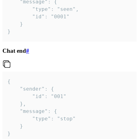
	"message": {

		"type": "seen",

		"id": "0001"

	}

}
Chat end
#
{

	"sender": {

		"id": "001"

	},

	"message": {

		"type": "stop"

	}

}