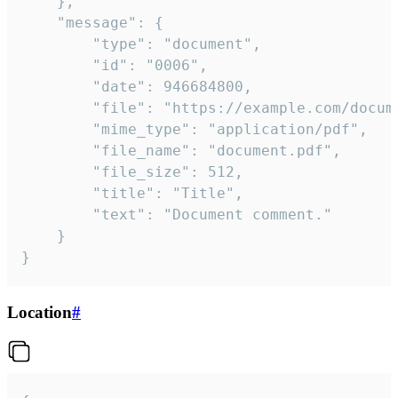
	},

	"message": {

		"type": "document",

		"id": "0006",

		"date": 946684800,

		"file": "https://example.com/document.pdf",

		"mime_type": "application/pdf",

		"file_name": "document.pdf",

		"file_size": 512,

		"title": "Title",

		"text": "Document comment."

	}

}
Location
#