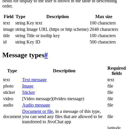
fields for display to the user is shown in the table in descending
order.
Field
Type
Description
Max size
text
string
Key text
100 characters
image
string
Image URL (https or http scheme)
2048 characters
title
string
Title or tooltip key
100 characters
id
string
Key ID
500 characters
Message types
#
Required
Type
Description
fields
text
Text message
text
photo
Image
file
sticker
Sticker
file
video
[Video message](#video message)
file
audio
Audio message
file
Document or file
, in a message of this type,
document
you can send any files that are allowed to be
file
transferred to JivoChat app
latitude