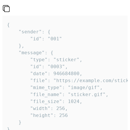
{

	"sender": {

		"id": "001"

	},

	"message": {

		"type": "sticker",

		"id": "0003",

		"date": 946684800,

		"file": "https://example.com/sticker.gif",

		"mime_type": "image/gif",

		"file_name": "sticker.gif",

		"file_size": 1024,

		"width": 256,

		"height": 256

	}

}