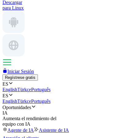
Descargar
para Linux
Iniciar Sesión
Regístrese gratis
ES
English
Türkçe
Português
ES
English
Türkçe
Português
Oportunidades
IA
Aumenta el rendimiento del
equipo con IA
Agente de IA
Asistente de IA