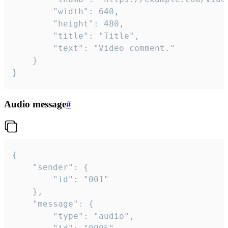
		"width": 640,

		"height": 480,

		"title": "Title",

		"text": "Video comment."

	}

}
Audio message
#
{

	"sender": {

		"id": "001"

	},

	"message": {

		"type": "audio",
