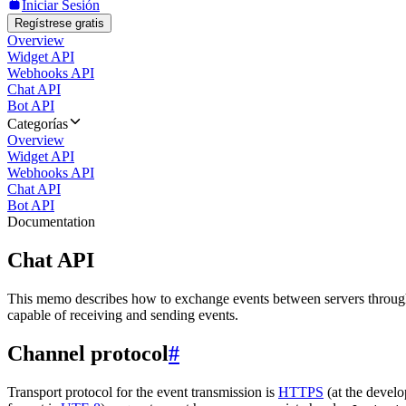
Iniciar Sesión
Regístrese gratis
Overview
Widget API
Webhooks API
Chat API
Bot API
Categorías
Overview
Widget API
Webhooks API
Chat API
Bot API
Documentation
Chat API
This memo describes how to exchange events between servers throug
capable of receiving and sending events.
Channel protocol
#
Transport protocol for the event transmission is
HTTPS
(at the develo