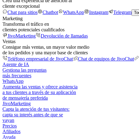
Crea una experiencia de atención al
cliente excepcional
Chat para sitios
Chatbot
WhatsApp
Instagram
Telegram
To
Marketing
Transforma el tráfico en
clientes potenciales cualificados
JivoMarketing
Devolución de llamadas
Ventas
Consigue más ventas, un mayor valor medio
de los pedidos y una mayor base de clientes
Teléfono empresarial de JivoChat
Chat de equipos de JivoChat
Agente de IA
Gestiona las preguntas
más frecuentes
WhatsApp
Aumenta las ventas y ofrece asistencia
a tus clientes a través de su aplicación
de mensajería preferida
JivoMarketing
Capta la atención de tus visitantes:
capta su interés antes de que se
vayan
Precios
Afiliados
Ayuda