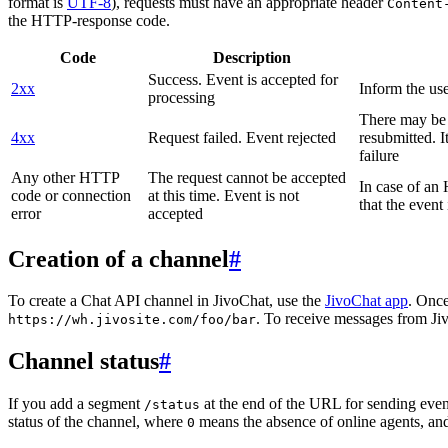
format is
UTF-8
), requests must have an appropriate header
Content
the HTTP-response code.
Code
Description
Success. Event is accepted for
2xx
Inform the use
processing
There may be a
4xx
Request failed. Event rejected
resubmitted. I
failure
Any other HTTP
The request cannot be accepted
In case of a
code or connection
at this time. Event is not
that the event
error
accepted
Creation of a channel
#
To create a Chat API channel in JivoChat, use the
JivoChat app
. Once
. To receive messages from Jiv
https://wh.jivosite.com/foo/bar
Channel status
#
If you add a segment
at the end of the URL for sending even
/status
status of the channel, where
means the absence of online agents, a
0