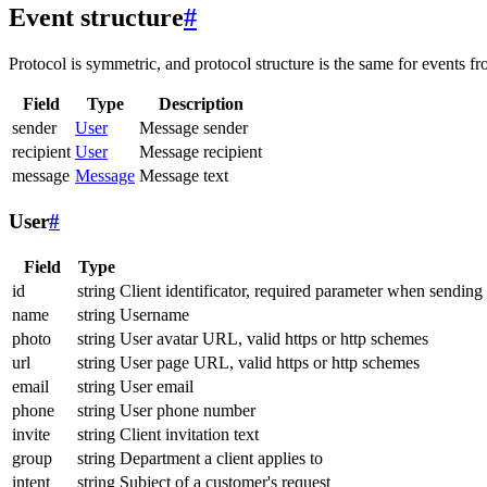
Event structure
#
Protocol is symmetric, and protocol structure is the same for events fr
Field
Type
Description
sender
User
Message sender
recipient
User
Message recipient
message
Message
Message text
User
#
Field
Type
id
string
Client identificator, required parameter when sending
name
string
Username
photo
string
User avatar URL, valid https or http schemes
url
string
User page URL, valid https or http schemes
email
string
User email
phone
string
User phone number
invite
string
Client invitation text
group
string
Department a client applies to
intent
string
Subject of a customer's request