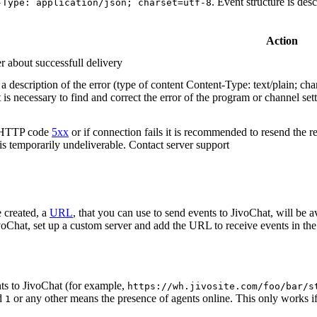
. Event structure is des
-Type: application/json; charset=utf-8
Action
r about successfull delivery
 description of the error (type of content Content-Type: text/plain; cha
t is necessary to find and correct the error of the program or channel sett
n HTTP code
5xx
or if connection fails it is recommended to resend the r
 is temporarily undeliverable. Contact server support
 created, a
URL
, that you can use to send events to JivoChat, will be a
oChat, set up a custom server and add the URL to receive events in the 
ts to JivoChat (for example,
https://wh.jivosite.com/foo/bar/s
nd
or any other means the presence of agents online. This only works if
1