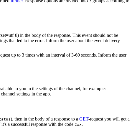
cribed
further
. Response options are divided into 3 groups according to
rset=utf-8) in the body of the response. This event should not be
ings that led to the error. Inform the user about the event delivery
equest up to 3 times with an interval of 3-60 seconds. Inform the user
vailable to you in the settings of the channel, for example:
channel settings in the app.
), then in the body of a response to a
GET
-request you will get a
tatus
 it's a successful response with the code
.
2xx