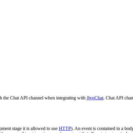
h the Chat API channel when integrating with
JivoChat
. Chat API chan
pment stage it is allowed to use
HTTP
). An event is contained in a bod