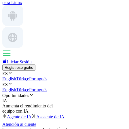
para Linux
Iniciar Sesión
Regístrese gratis
ES
English
Türkçe
Português
ES
English
Türkçe
Português
Oportunidades
IA
Aumenta el rendimiento del
equipo con IA
Agente de IA
Asistente de IA
Atención al cliente