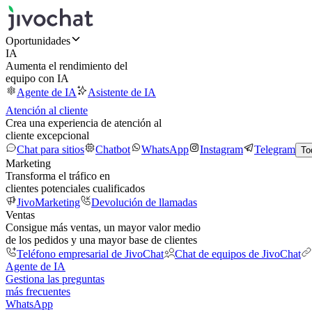
Oportunidades
IA
Aumenta el rendimiento del
equipo con IA
Agente de IA
Asistente de IA
Atención al cliente
Crea una experiencia de atención al
cliente excepcional
Chat para sitios
Chatbot
WhatsApp
Instagram
Telegram
To
Marketing
Transforma el tráfico en
clientes potenciales cualificados
JivoMarketing
Devolución de llamadas
Ventas
Consigue más ventas, un mayor valor medio
de los pedidos y una mayor base de clientes
Teléfono empresarial de JivoChat
Chat de equipos de JivoChat
Agente de IA
Gestiona las preguntas
más frecuentes
WhatsApp