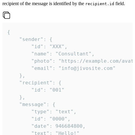
recipient of the message is identified by the
field.
recipient.id
{

	"sender": {

		"id": "XXX",

		"name": "Consultant",

		"photo": "https://example.com/avatar.png",

		"email": "info@jivosite.com"

	},

	"recipient": {

		"id": "001"

	},

	"message": {

		"type": "text",

		"id": "0000",

		"date": 946684800,

		"text": "Hello!"
