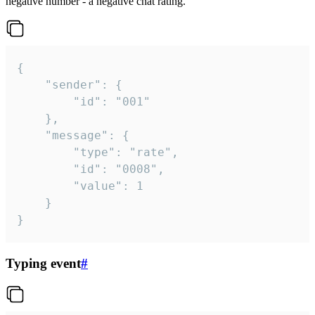
negative number - a negative chat rating.
{

	"sender": {

		"id": "001"

	},

	"message": {

		"type": "rate",

		"id": "0008",

		"value": 1

	}

}
Typing event
#