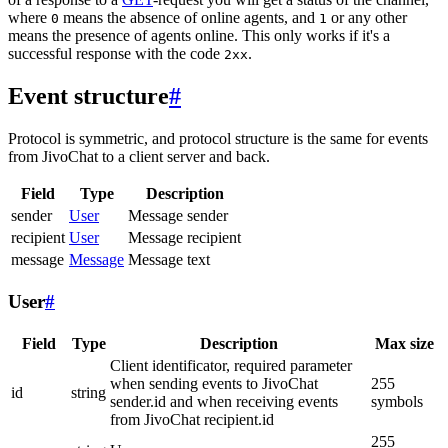
where
means the absence of online agents, and
or any other
0
1
means the presence of agents online. This only works if it's a
successful response with the code
.
2xx
Event structure
#
Protocol is symmetric, and protocol structure is the same for events
from JivoChat to a client server and back.
Field
Type
Description
sender
User
Message sender
recipient
User
Message recipient
message
Message
Message text
User
#
Field
Type
Description
Max size
Client identificator, required parameter
when sending events to JivoChat
255
id
string
sender.id and when receiving events
symbols
from JivoChat recipient.id
255