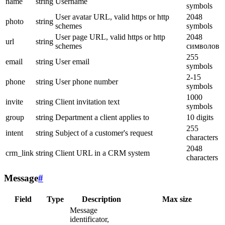
name
string
Username
symbols
User avatar URL, valid https or http
2048
photo
string
schemes
symbols
User page URL, valid https or http
2048
url
string
schemes
символов
255
email
string
User email
symbols
2-15
phone
string
User phone number
symbols
1000
invite
string
Client invitation text
symbols
group
string
Department a client applies to
10 digits
255
intent
string
Subject of a customer's request
characters
2048
crm_link
string
Client URL in a CRM system
characters
Message
#
Field
Type
Description
Max size
Message
identificator,