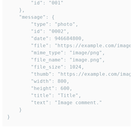
		"id": "001"

	},

	"message": {

		"type": "photo",

		"id": "0002",

		"date": 946684800,

		"file": "https://example.com/image.png",

		"mime_type": "image/png",

		"file_name": "image.png",

		"file_size": 1024,

		"thumb": "https://example.com/image_thumb.png",

		"width": 800,

		"height": 600,

		"title": "Title",

		"text": "Image comment."

	}

}