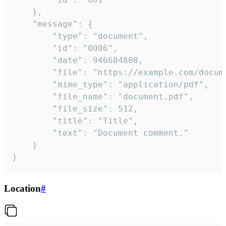
	},

	"message": {

		"type": "document",

		"id": "0006",

		"date": 946684800,

		"file": "https://example.com/document.pdf",

		"mime_type": "application/pdf",

		"file_name": "document.pdf",

		"file_size": 512,

		"title": "Title",

		"text": "Document comment."

	}

}
Location
#