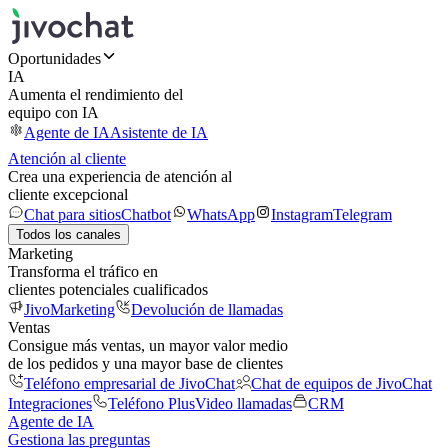
Oportunidades
IA
Aumenta el rendimiento del
equipo con IA
Agente de IA
Asistente de IA
Atención al cliente
Crea una experiencia de atención al
cliente excepcional
Chat para sitios
Chatbot
WhatsApp
Instagram
Telegram
Todos los canales
Marketing
Transforma el tráfico en
clientes potenciales cualificados
JivoMarketing
Devolución de llamadas
Ventas
Consigue más ventas, un mayor valor medio
de los pedidos y una mayor base de clientes
Teléfono empresarial de JivoChat
Chat de equipos de JivoChat
Integraciones
Teléfono Plus
Video llamadas
CRM
Agente de IA
Gestiona las preguntas