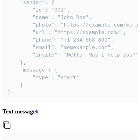
	"sender": {

		"id": "001",

		"name": "John Doe",

		"photo": "https://example.com/me.jpg",

		"url": "https://example.com/",

		"phone": "+1 234 568 890",

		"email": "me@example.com",

		"invite": "Hello! May I help you?"

	},

	"message": {

		"type": "start"

	}

}
Text message
#