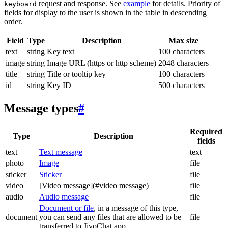
request and response. See
example
for details. Priority of
keyboard
fields for display to the user is shown in the table in descending
order.
Field
Type
Description
Max size
text
string
Key text
100 characters
image
string
Image URL (https or http scheme)
2048 characters
title
string
Title or tooltip key
100 characters
id
string
Key ID
500 characters
Message types
#
Required
Type
Description
fields
text
Text message
text
photo
Image
file
sticker
Sticker
file
video
[Video message](#video message)
file
audio
Audio message
file
Document or file
, in a message of this type,
document
you can send any files that are allowed to be
file
transferred to JivoChat app