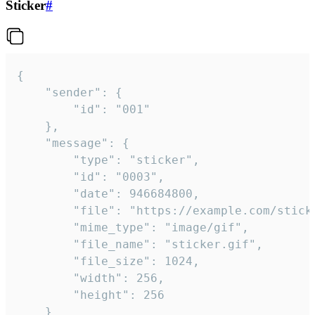
Sticker
#
{

	"sender": {

		"id": "001"

	},

	"message": {

		"type": "sticker",

		"id": "0003",

		"date": 946684800,

		"file": "https://example.com/sticker.gif",

		"mime_type": "image/gif",

		"file_name": "sticker.gif",

		"file_size": 1024,

		"width": 256,

		"height": 256

	}
