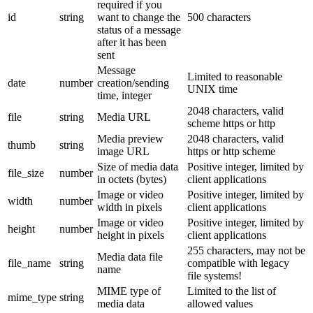
required if you
id
string
want to change the
500 characters
status of a message
after it has been
sent
Message
Limited to reasonable
date
number
creation/sending
UNIX time
time, integer
2048 characters, valid
file
string
Media URL
scheme https or http
Media preview
2048 characters, valid
thumb
string
image URL
https or http scheme
Size of media data
Positive integer, limited by
file_size
number
in octets (bytes)
client applications
Image or video
Positive integer, limited by
width
number
width in pixels
client applications
Image or video
Positive integer, limited by
height
number
height in pixels
client applications
255 characters, may not be
Media data file
file_name
string
compatible with legacy
name
file systems!
MIME type of
Limited to the list of
mime_type
string
media data
allowed values