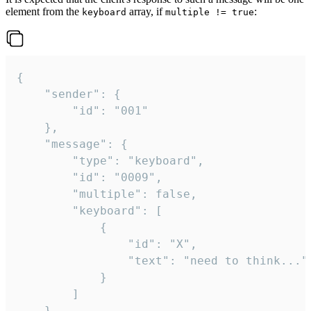
element from the
array, if
:
keyboard
multiple != true
{

	"sender": {

		"id": "001"

	},

	"message": {

		"type": "keyboard",

		"id": "0009",

		"multiple": false,

		"keyboard": [

			{

				"id": "X",

				"text": "need to think..."

			}

		]

	}
