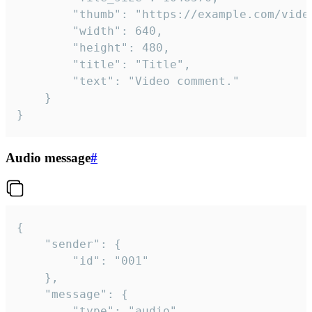
		"thumb": "https://example.com/video_thumb.png",

		"width": 640,

		"height": 480,

		"title": "Title",

		"text": "Video comment."

	}

}
Audio message
#
{

	"sender": {

		"id": "001"

	},

	"message": {

		"type": "audio",
