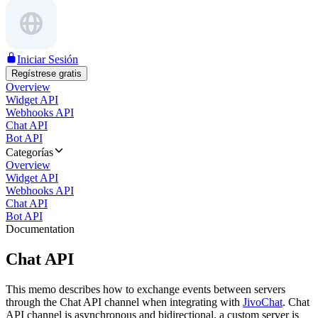
Iniciar Sesión
Regístrese gratis
Overview
Widget API
Webhooks API
Chat API
Bot API
Categorías
Overview
Widget API
Webhooks API
Chat API
Bot API
Documentation
Chat API
This memo describes how to exchange events between servers
through the Chat API channel when integrating with
JivoChat
. Chat
API channel is asynchronous and bidirectional, a custom server is