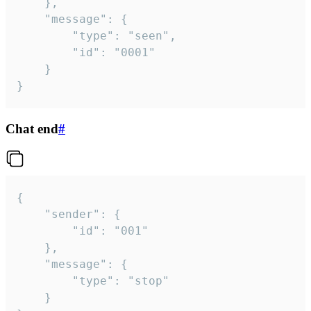
	},

	"message": {

		"type": "seen",

		"id": "0001"

	}

}
Chat end
#
{

	"sender": {

		"id": "001"

	},

	"message": {

		"type": "stop"

	}
