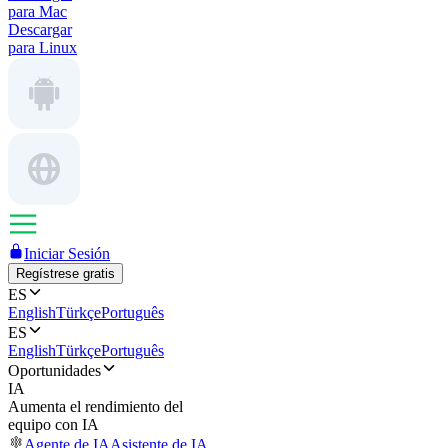
para Mac
Descargar
para Linux
Iniciar Sesión
Regístrese gratis
ES
English
Türkçe
Português
ES
English
Türkçe
Português
Oportunidades
IA
Aumenta el rendimiento del
equipo con IA
Agente de IA
Asistente de IA