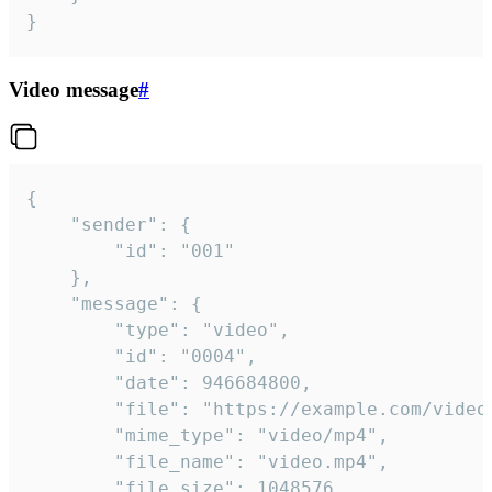
}
Video message
#
{

	"sender": {

		"id": "001"

	},

	"message": {

		"type": "video",

		"id": "0004",

		"date": 946684800,

		"file": "https://example.com/video.mp4",

		"mime_type": "video/mp4",

		"file_name": "video.mp4",

		"file_size": 1048576,
