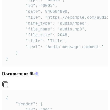
		"id": "0005",

		"date": 946684800,

		"file": "https://example.com/audio.mp3",

		"mime_type": "audio/mpeg",

		"file_name": "audio.mp3",

		"file_size": 2048,

		"title": "Title",

		"text": "Audio message comment."

	}

}
Document or file
#
{

	"sender": {

		"id": "001"
