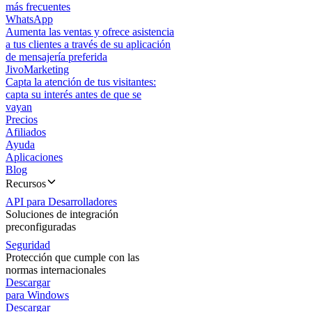
más frecuentes
WhatsApp
Aumenta las ventas y ofrece asistencia
a tus clientes a través de su aplicación
de mensajería preferida
JivoMarketing
Capta la atención de tus visitantes:
capta su interés antes de que se
vayan
Precios
Afiliados
Ayuda
Aplicaciones
Blog
Recursos
API para Desarrolladores
Soluciones de integración
preconfiguradas
Seguridad
Protección que cumple con las
normas internacionales
Descargar
para Windows
Descargar