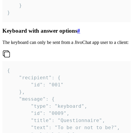
	}

}
Keyboard with answer options
#
The keyboard can only be sent from a JivoChat app user to a client:
{

	"recipient": {

		"id": "001"

	},

	"message": {

		"type": "keyboard",

		"id": "0009",

		"title": "Questionnaire",

		"text": "To be or not to be?",
