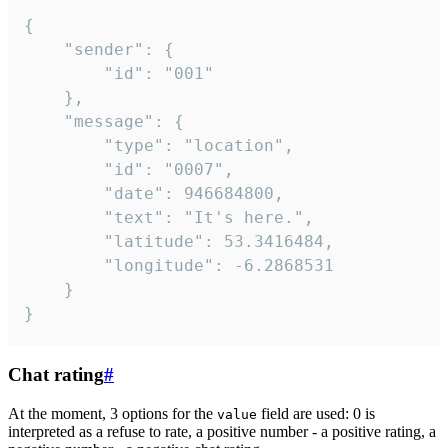
{

	"sender": {

		"id": "001"

	},

	"message": {

		"type": "location",

		"id": "0007",

		"date": 946684800,

		"text": "It's here.",

		"latitude": 53.3416484,

		"longitude": -6.2868531

	}

}
Chat rating
#
At the moment, 3 options for the
field are used: 0 is
value
interpreted as a refuse to rate, a positive number - a positive rating, a