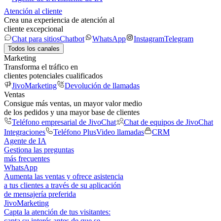
Atención al cliente
Crea una experiencia de atención al
cliente excepcional
Chat para sitios
Chatbot
WhatsApp
Instagram
Telegram
Todos los canales
Marketing
Transforma el tráfico en
clientes potenciales cualificados
JivoMarketing
Devolución de llamadas
Ventas
Consigue más ventas, un mayor valor medio
de los pedidos y una mayor base de clientes
Teléfono empresarial de JivoChat
Chat de equipos de JivoChat
Integraciones
Teléfono Plus
Video llamadas
CRM
Agente de IA
Gestiona las preguntas
más frecuentes
WhatsApp
Aumenta las ventas y ofrece asistencia
a tus clientes a través de su aplicación
de mensajería preferida
JivoMarketing
Capta la atención de tus visitantes:
capta su interés antes de que se