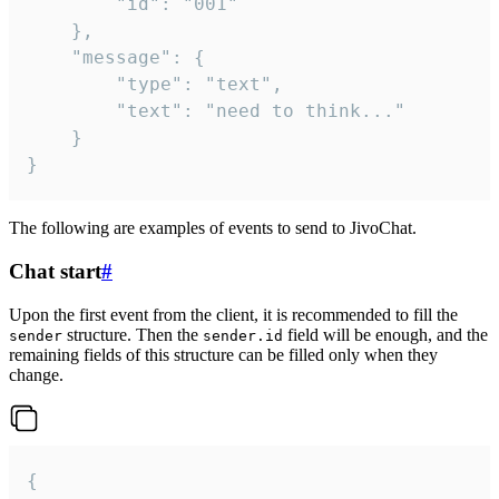
		"id": "001"

	},

	"message": {

		"type": "text",

		"text": "need to think..."

	}

}
The following are examples of events to send to JivoChat.
Chat start
#
Upon the first event from the client, it is recommended to fill the
structure. Then the
field will be enough, and the
sender
sender.id
remaining fields of this structure can be filled only when they
change.
{
