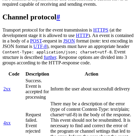
required capable of receiving and sending events.
Channel protocol
#
Transport protocol for the event transmission is
HTTPS
(at the
development stage it is allowed to use
HTTP
). An event is contained
in a body of a
POST
-request in
JSON
format (note: text encoding in
JSON format is
UTF-8
), requests must have an appropriate header
. Event
Content-Type: application/json; charset=utf-8
structure is described
further
. Response options are divided into 3
groups according to the HTTP-response code.
Code
Description
Action
Success.
Event is
2xx
Inform the user about successfull delivery
accepted for
processing
There may be a description of the error
(type of content Content-Type: text/plain;
Request
charset=utf-8) in the body of the response.
failed.
This event should not be resubmitted. It is
4xx
Event
necessary to find and correct the error of
rejected
the program or channel settings that led to