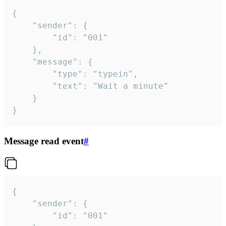
{

	"sender": {

		"id": "001"

	},

	"message": {

		"type": "typein",

		"text": "Wait a minute"

	}

}
Message read event
#
{

	"sender": {

		"id": "001"
