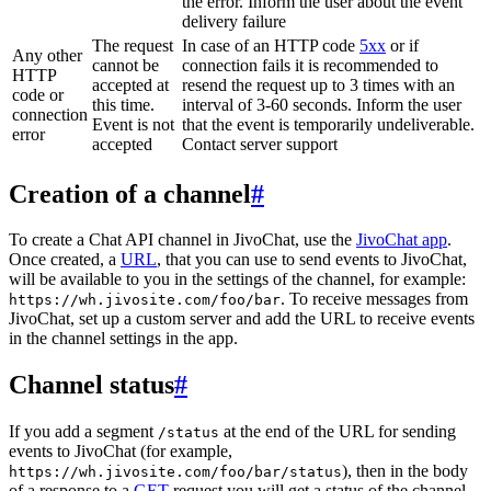
the error. Inform the user about the event
delivery failure
The request
In case of an HTTP code
5xx
or if
Any other
cannot be
connection fails it is recommended to
HTTP
accepted at
resend the request up to 3 times with an
code or
this time.
interval of 3-60 seconds. Inform the user
connection
Event is not
that the event is temporarily undeliverable.
error
accepted
Contact server support
Creation of a channel
#
To create a Chat API channel in JivoChat, use the
JivoChat app
.
Once created, a
URL
, that you can use to send events to JivoChat,
will be available to you in the settings of the channel, for example:
. To receive messages from
https://wh.jivosite.com/foo/bar
JivoChat, set up a custom server and add the URL to receive events
in the channel settings in the app.
Channel status
#
If you add a segment
at the end of the URL for sending
/status
events to JivoChat (for example,
), then in the body
https://wh.jivosite.com/foo/bar/status
of a response to a
GET
-request you will get a status of the channel,