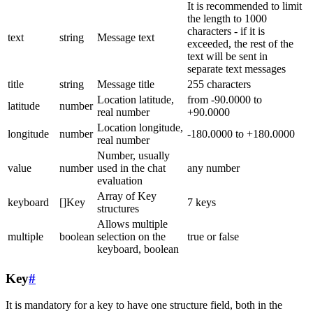
It is recommended to limit
the length to 1000
characters - if it is
text
string
Message text
exceeded, the rest of the
text will be sent in
separate text messages
title
string
Message title
255 characters
Location latitude,
from -90.0000 to
latitude
number
real number
+90.0000
Location longitude,
longitude
number
-180.0000 to +180.0000
real number
Number, usually
value
number
used in the chat
any number
evaluation
Array of Key
keyboard
[]Key
7 keys
structures
Allows multiple
multiple
boolean
selection on the
true or false
keyboard, boolean
Key
#
It is mandatory for a key to have one structure field, both in the