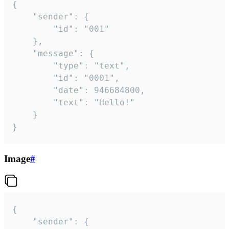
{

	"sender": {

		"id": "001"

	},

	"message": {

		"type": "text",

		"id": "0001",

		"date": 946684800,

		"text": "Hello!"

	}

}
Image
#
{

	"sender": {
