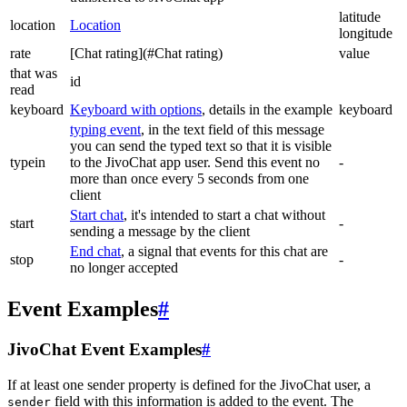
latitude
location
Location
longitude
rate
[Chat rating](#Chat rating)
value
that was
id
read
keyboard
Keyboard with options
, details in the example
keyboard
typing event
, in the text field of this message
you can send the typed text so that it is visible
typein
to the JivoChat app user. Send this event no
-
more than once every 5 seconds from one
client
Start chat
, it's intended to start a chat without
start
-
sending a message by the client
End chat
, a signal that events for this chat are
stop
-
no longer accepted
Event Examples
#
JivoChat Event Examples
#
If at least one sender property is defined for the JivoChat user, a
field with this information is added to the event. The
sender