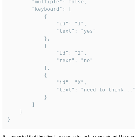
		"multiple": false,

		"keyboard": [

			{

				"id": "1",

				"text": "yes"

			},

			{

				"id": "2",

				"text": "no"

			},

			{

				"id": "X",

				"text": "need to think..."

			}

		]

	}

}
It is expected that the client's response to such a message will be one