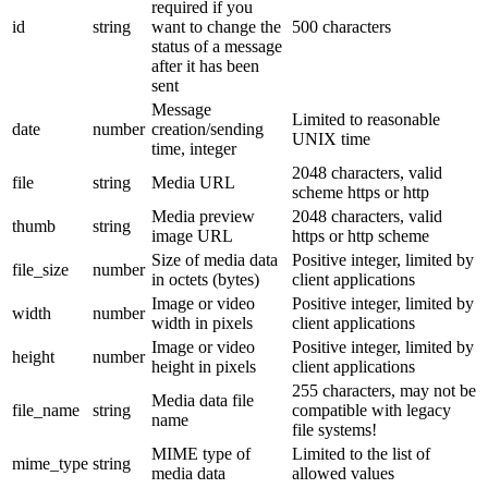
required if you
id
string
want to change the
500 characters
status of a message
after it has been
sent
Message
Limited to reasonable
date
number
creation/sending
UNIX time
time, integer
2048 characters, valid
file
string
Media URL
scheme https or http
Media preview
2048 characters, valid
thumb
string
image URL
https or http scheme
Size of media data
Positive integer, limited by
file_size
number
in octets (bytes)
client applications
Image or video
Positive integer, limited by
width
number
width in pixels
client applications
Image or video
Positive integer, limited by
height
number
height in pixels
client applications
255 characters, may not be
Media data file
file_name
string
compatible with legacy
name
file systems!
MIME type of
Limited to the list of
mime_type
string
media data
allowed values