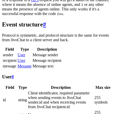
where
means the absence of online agents, and
or any other
0
1
means the presence of agents online. This only works if it's a
successful response with the code
.
2xx
Event structure
#
Protocol is symmetric, and protocol structure is the same for events
from JivoChat to a client server and back.
Field
Type
Description
sender
User
Message sender
recipient
User
Message recipient
message
Message
Message text
User
#
Field
Type
Description
Max size
Client identificator, required parameter
when sending events to JivoChat
255
id
string
sender.id and when receiving events
symbols
from JivoChat recipient.id
255