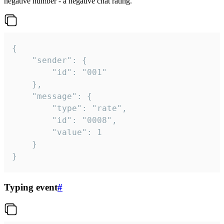
negative number - a negative chat rating.
{

	"sender": {

		"id": "001"

	},

	"message": {

		"type": "rate",

		"id": "0008",

		"value": 1

	}

}
Typing event
#