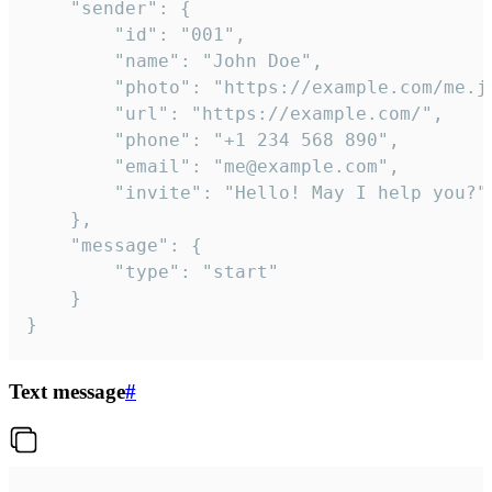
	"sender": {

		"id": "001",

		"name": "John Doe",

		"photo": "https://example.com/me.jpg",

		"url": "https://example.com/",

		"phone": "+1 234 568 890",

		"email": "me@example.com",

		"invite": "Hello! May I help you?"

	},

	"message": {

		"type": "start"

	}

}
Text message
#