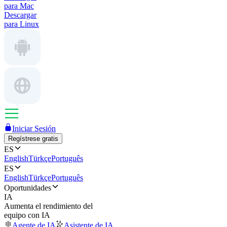
para Mac
Descargar
para Linux
Iniciar Sesión
Regístrese gratis
ES
English
Türkçe
Português
ES
English
Türkçe
Português
Oportunidades
IA
Aumenta el rendimiento del
equipo con IA
Agente de IA
Asistente de IA