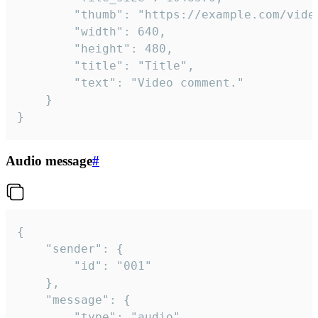
		"thumb": "https://example.com/video_thumb.png",

		"width": 640,

		"height": 480,

		"title": "Title",

		"text": "Video comment."

	}

}
Audio message
#
{

	"sender": {

		"id": "001"

	},

	"message": {

		"type": "audio",
