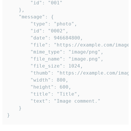
		"id": "001"

	},

	"message": {

		"type": "photo",

		"id": "0002",

		"date": 946684800,

		"file": "https://example.com/image.png",

		"mime_type": "image/png",

		"file_name": "image.png",

		"file_size": 1024,

		"thumb": "https://example.com/image_thumb.png",

		"width": 800,

		"height": 600,

		"title": "Title",

		"text": "Image comment."

	}

}