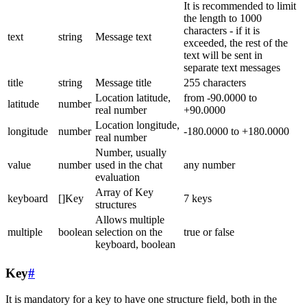
It is recommended to limit
the length to 1000
characters - if it is
text
string
Message text
exceeded, the rest of the
text will be sent in
separate text messages
title
string
Message title
255 characters
Location latitude,
from -90.0000 to
latitude
number
real number
+90.0000
Location longitude,
longitude
number
-180.0000 to +180.0000
real number
Number, usually
value
number
used in the chat
any number
evaluation
Array of Key
keyboard
[]Key
7 keys
structures
Allows multiple
multiple
boolean
selection on the
true or false
keyboard, boolean
Key
#
It is mandatory for a key to have one structure field, both in the