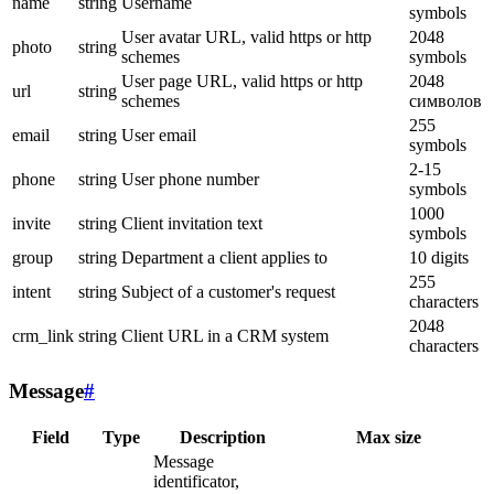
name
string
Username
symbols
User avatar URL, valid https or http
2048
photo
string
schemes
symbols
User page URL, valid https or http
2048
url
string
schemes
символов
255
email
string
User email
symbols
2-15
phone
string
User phone number
symbols
1000
invite
string
Client invitation text
symbols
group
string
Department a client applies to
10 digits
255
intent
string
Subject of a customer's request
characters
2048
crm_link
string
Client URL in a CRM system
characters
Message
#
Field
Type
Description
Max size
Message
identificator,