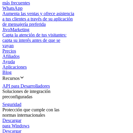
más frecuentes
WhatsApp
Aumenta las ventas y ofrece asistencia
a tus clientes a través de su aplicación
de mensajería preferida
JivoMarketing
Capta la atención de tus visitantes:
capta su interés antes de que se
vayan
Precios
Afiliados
Ayuda
Aplicaciones
Blog
Recursos
API para Desarrolladores
Soluciones de integración
preconfiguradas
Seguridad
Protección que cumple con las
normas internacionales
Descargar
para Windows
Descargar