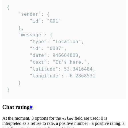
{

	"sender": {

		"id": "001"

	},

	"message": {

		"type": "location",

		"id": "0007",

		"date": 946684800,

		"text": "It's here.",

		"latitude": 53.3416484,

		"longitude": -6.2868531

	}

}
Chat rating
#
At the moment, 3 options for the
field are used: 0 is
value
interpreted as a refuse to rate, a positive number - a positive rating, a