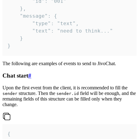
		"id": "001"

	},

	"message": {

		"type": "text",

		"text": "need to think..."

	}

}
The following are examples of events to send to JivoChat.
Chat start
#
Upon the first event from the client, it is recommended to fill the
structure. Then the
field will be enough, and the
sender
sender.id
remaining fields of this structure can be filled only when they
change.
{
