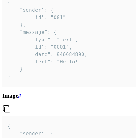
{

	"sender": {

		"id": "001"

	},

	"message": {

		"type": "text",

		"id": "0001",

		"date": 946684800,

		"text": "Hello!"

	}

}
Image
#
{

	"sender": {
