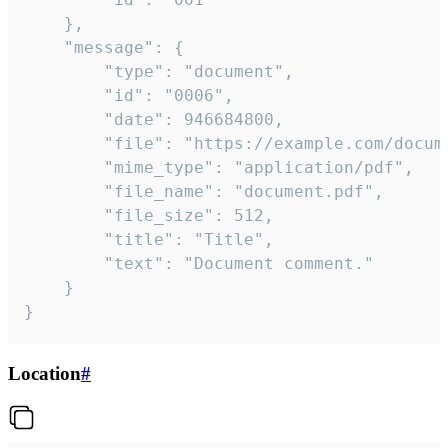
	},

	"message": {

		"type": "document",

		"id": "0006",

		"date": 946684800,

		"file": "https://example.com/document.pdf",

		"mime_type": "application/pdf",

		"file_name": "document.pdf",

		"file_size": 512,

		"title": "Title",

		"text": "Document comment."

	}

}
Location
#