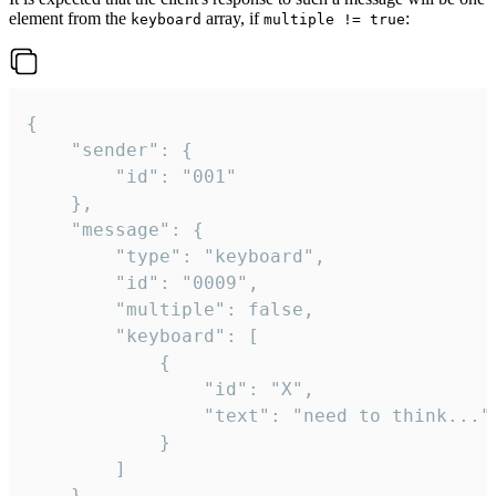
element from the
array, if
:
keyboard
multiple != true
{

	"sender": {

		"id": "001"

	},

	"message": {

		"type": "keyboard",

		"id": "0009",

		"multiple": false,

		"keyboard": [

			{

				"id": "X",

				"text": "need to think..."

			}

		]

	}
