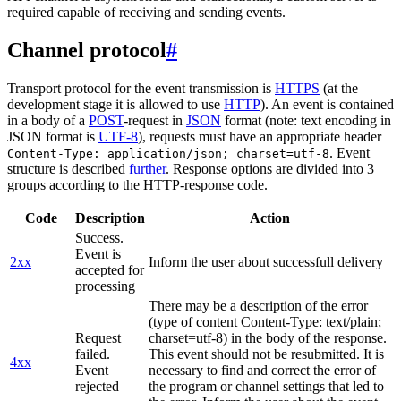
required capable of receiving and sending events.
Channel protocol
#
Transport protocol for the event transmission is
HTTPS
(at the
development stage it is allowed to use
HTTP
). An event is contained
in a body of a
POST
-request in
JSON
format (note: text encoding in
JSON format is
UTF-8
), requests must have an appropriate header
. Event
Content-Type: application/json; charset=utf-8
structure is described
further
. Response options are divided into 3
groups according to the HTTP-response code.
Code
Description
Action
Success.
Event is
2xx
Inform the user about successfull delivery
accepted for
processing
There may be a description of the error
(type of content Content-Type: text/plain;
Request
charset=utf-8) in the body of the response.
failed.
This event should not be resubmitted. It is
4xx
Event
necessary to find and correct the error of
rejected
the program or channel settings that led to