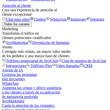
Atención al cliente
Crea una experiencia de atención al
cliente excepcional
Chat para sitios
Chatbot
WhatsApp
Instagram
Telegram
Todos los canales
Marketing
Transforma el tráfico en
clientes potenciales cualificados
JivoMarketing
Devolución de llamadas
Ventas
Consigue más ventas, un mayor valor medio
de los pedidos y una mayor base de clientes
Teléfono empresarial de JivoChat
Chat de equipos de JivoChat
Integraciones
Teléfono Plus
Video llamadas
CRM
Agente de IA
Gestiona las preguntas
más frecuentes
WhatsApp
Aumenta las ventas y ofrece asistencia
a tus clientes a través de su aplicación
de mensajería preferida
JivoMarketing
Capta la atención de tus visitantes:
capta su interés antes de que se