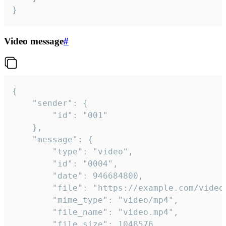
}
Video message
#
{

	"sender": {

		"id": "001"

	},

	"message": {

		"type": "video",

		"id": "0004",

		"date": 946684800,

		"file": "https://example.com/video.mp4",

		"mime_type": "video/mp4",

		"file_name": "video.mp4",

		"file_size": 1048576,
