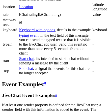
latitude
location
Location
longitude
rate
[Chat rating](#Chat rating)
value
that was
id
read
keyboard
Keyboard with options
, details in the example
keyboard
typing event
, in the text field of this message
you can send the typed text so that it is visible
typein
to the JivoChat app user. Send this event no
-
more than once every 5 seconds from one
client
Start chat
, it's intended to start a chat without
start
-
sending a message by the client
End chat
, a signal that events for this chat are
stop
-
no longer accepted
Event Examples
#
JivoChat Event Examples
#
If at least one sender property is defined for the JivoChat user, a
field with this information is added to the event. The
sender