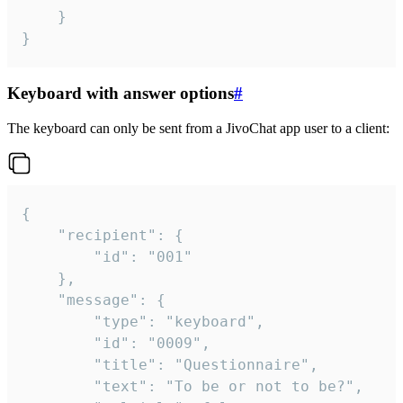
	}

}
Keyboard with answer options
#
The keyboard can only be sent from a JivoChat app user to a client:
{

	"recipient": {

		"id": "001"

	},

	"message": {

		"type": "keyboard",

		"id": "0009",

		"title": "Questionnaire",

		"text": "To be or not to be?",
