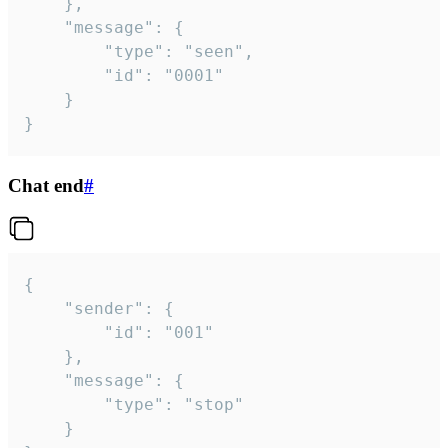
	},

	"message": {

		"type": "seen",

		"id": "0001"

	}

}
Chat end
#
{

	"sender": {

		"id": "001"

	},

	"message": {

		"type": "stop"

	}
