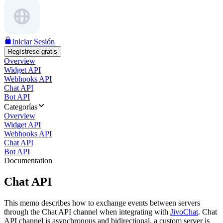
Iniciar Sesión
Regístrese gratis
Overview
Widget API
Webhooks API
Chat API
Bot API
Categorías
Overview
Widget API
Webhooks API
Chat API
Bot API
Documentation
Chat API
This memo describes how to exchange events between servers
through the Chat API channel when integrating with
JivoChat
. Chat
API channel is asynchronous and bidirectional, a custom server is