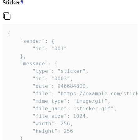
Sticker
#
{

	"sender": {

		"id": "001"

	},

	"message": {

		"type": "sticker",

		"id": "0003",

		"date": 946684800,

		"file": "https://example.com/sticker.gif",

		"mime_type": "image/gif",

		"file_name": "sticker.gif",

		"file_size": 1024,

		"width": 256,

		"height": 256

	}
