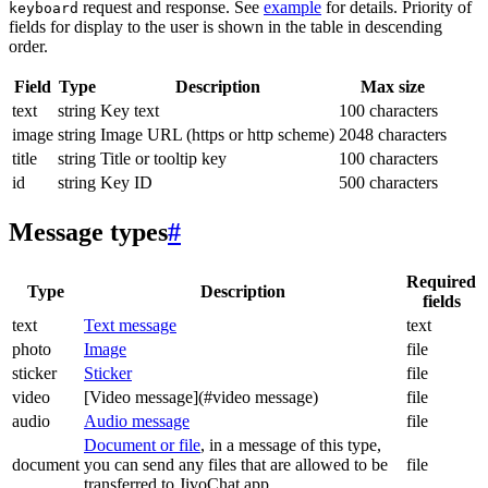
request and response. See
example
for details. Priority of
keyboard
fields for display to the user is shown in the table in descending
order.
Field
Type
Description
Max size
text
string
Key text
100 characters
image
string
Image URL (https or http scheme)
2048 characters
title
string
Title or tooltip key
100 characters
id
string
Key ID
500 characters
Message types
#
Required
Type
Description
fields
text
Text message
text
photo
Image
file
sticker
Sticker
file
video
[Video message](#video message)
file
audio
Audio message
file
Document or file
, in a message of this type,
document
you can send any files that are allowed to be
file
transferred to JivoChat app