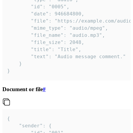
		"id": "0005",

		"date": 946684800,

		"file": "https://example.com/audio.mp3",

		"mime_type": "audio/mpeg",

		"file_name": "audio.mp3",

		"file_size": 2048,

		"title": "Title",

		"text": "Audio message comment."

	}

}
Document or file
#
{

	"sender": {

		"id": "001"
