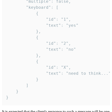
		"multiple": false,

		"keyboard": [

			{

				"id": "1",

				"text": "yes"

			},

			{

				"id": "2",

				"text": "no"

			},

			{

				"id": "X",

				"text": "need to think..."

			}

		]

	}

}
It is expected that the client's response to such a message will be one