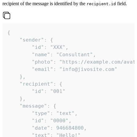
recipient of the message is identified by the
field.
recipient.id
{

	"sender": {

		"id": "XXX",

		"name": "Consultant",

		"photo": "https://example.com/avatar.png",

		"email": "info@jivosite.com"

	},

	"recipient": {

		"id": "001"

	},

	"message": {

		"type": "text",

		"id": "0000",

		"date": 946684800,

		"text": "Hello!"
