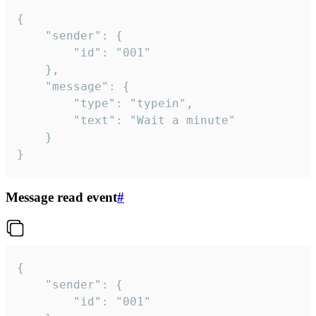
{

	"sender": {

		"id": "001"

	},

	"message": {

		"type": "typein",

		"text": "Wait a minute"

	}

}
Message read event
#
{

	"sender": {

		"id": "001"
