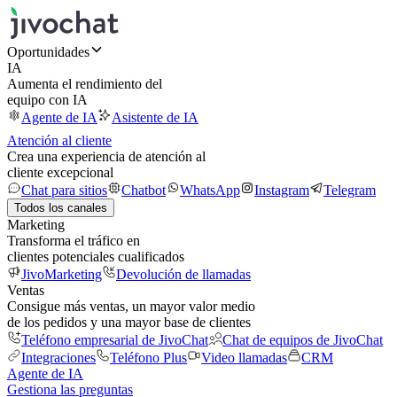
Oportunidades
IA
Aumenta el rendimiento del
equipo con IA
Agente de IA
Asistente de IA
Atención al cliente
Crea una experiencia de atención al
cliente excepcional
Chat para sitios
Chatbot
WhatsApp
Instagram
Telegram
Todos los canales
Marketing
Transforma el tráfico en
clientes potenciales cualificados
JivoMarketing
Devolución de llamadas
Ventas
Consigue más ventas, un mayor valor medio
de los pedidos y una mayor base de clientes
Teléfono empresarial de JivoChat
Chat de equipos de JivoChat
Integraciones
Teléfono Plus
Video llamadas
CRM
Agente de IA
Gestiona las preguntas