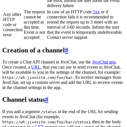
the error. Inform the user about the event
delivery failure
The request
In case of an HTTP code
5xx
or if
Any other
cannot be
connection fails it is recommended to
HTTP
accepted at
resend the request up to 3 times with an
code or
this time.
interval of 3-60 seconds. Inform the user
connection
Event is not
that the event is temporarily undeliverable.
error
accepted
Contact server support
Creation of a channel
#
To create a Chat API channel in JivoChat, use the
JivoChat app
.
Once created, a
URL
, that you can use to send events to JivoChat,
will be available to you in the settings of the channel, for example:
. To receive messages from
https://wh.jivosite.com/foo/bar
JivoChat, set up a custom server and add the URL to receive events
in the channel settings in the app.
Channel status
#
If you add a segment
at the end of the URL for sending
/status
events to JivoChat (for example,
), then in the body
https://wh.jivosite.com/foo/bar/status
of a response to a
GET
-request you will get a status of the channel,