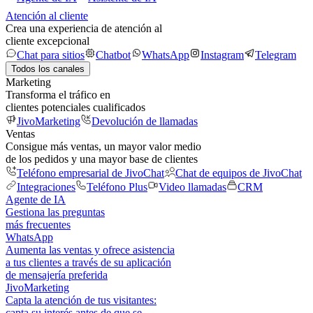
Atención al cliente
Crea una experiencia de atención al
cliente excepcional
Chat para sitios
Chatbot
WhatsApp
Instagram
Telegram
Todos los canales
Marketing
Transforma el tráfico en
clientes potenciales cualificados
JivoMarketing
Devolución de llamadas
Ventas
Consigue más ventas, un mayor valor medio
de los pedidos y una mayor base de clientes
Teléfono empresarial de JivoChat
Chat de equipos de JivoChat
Integraciones
Teléfono Plus
Video llamadas
CRM
Agente de IA
Gestiona las preguntas
más frecuentes
WhatsApp
Aumenta las ventas y ofrece asistencia
a tus clientes a través de su aplicación
de mensajería preferida
JivoMarketing
Capta la atención de tus visitantes:
capta su interés antes de que se