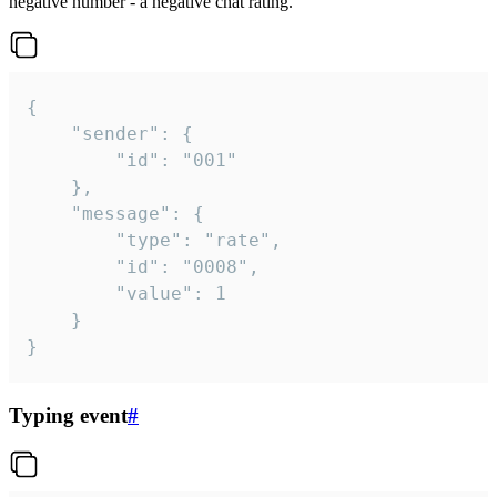
negative number - a negative chat rating.
{

	"sender": {

		"id": "001"

	},

	"message": {

		"type": "rate",

		"id": "0008",

		"value": 1

	}

}
Typing event
#