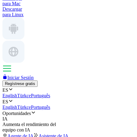
para Mac
Descargar
para Linux
Iniciar Sesión
Regístrese gratis
ES
English
Türkçe
Português
ES
English
Türkçe
Português
Oportunidades
IA
Aumenta el rendimiento del
equipo con IA
Agente de IA
Asistente de IA