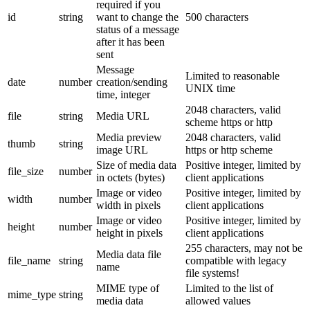
required if you
id
string
want to change the
500 characters
status of a message
after it has been
sent
Message
Limited to reasonable
date
number
creation/sending
UNIX time
time, integer
2048 characters, valid
file
string
Media URL
scheme https or http
Media preview
2048 characters, valid
thumb
string
image URL
https or http scheme
Size of media data
Positive integer, limited by
file_size
number
in octets (bytes)
client applications
Image or video
Positive integer, limited by
width
number
width in pixels
client applications
Image or video
Positive integer, limited by
height
number
height in pixels
client applications
255 characters, may not be
Media data file
file_name
string
compatible with legacy
name
file systems!
MIME type of
Limited to the list of
mime_type
string
media data
allowed values