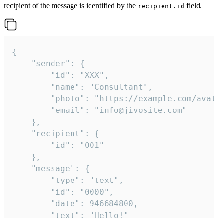
recipient of the message is identified by the
field.
recipient.id
{

	"sender": {

		"id": "XXX",

		"name": "Consultant",

		"photo": "https://example.com/avatar.png",

		"email": "info@jivosite.com"

	},

	"recipient": {

		"id": "001"

	},

	"message": {

		"type": "text",

		"id": "0000",

		"date": 946684800,

		"text": "Hello!"
