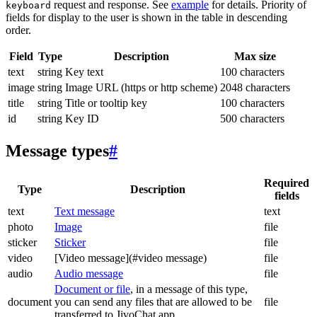
request and response. See
example
for details. Priority of
keyboard
fields for display to the user is shown in the table in descending
order.
Field
Type
Description
Max size
text
string
Key text
100 characters
image
string
Image URL (https or http scheme)
2048 characters
title
string
Title or tooltip key
100 characters
id
string
Key ID
500 characters
Message types
#
Required
Type
Description
fields
text
Text message
text
photo
Image
file
sticker
Sticker
file
video
[Video message](#video message)
file
audio
Audio message
file
Document or file
, in a message of this type,
document
you can send any files that are allowed to be
file
transferred to JivoChat app