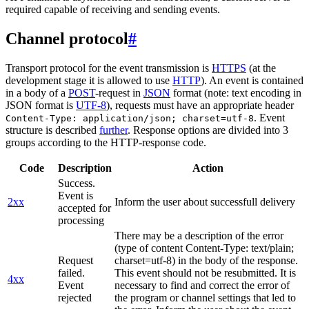
required capable of receiving and sending events.
Channel protocol
#
Transport protocol for the event transmission is
HTTPS
(at the
development stage it is allowed to use
HTTP
). An event is contained
in a body of a
POST
-request in
JSON
format (note: text encoding in
JSON format is
UTF-8
), requests must have an appropriate header
. Event
Content-Type: application/json; charset=utf-8
structure is described
further
. Response options are divided into 3
groups according to the HTTP-response code.
Code
Description
Action
Success.
Event is
2xx
Inform the user about successfull delivery
accepted for
processing
There may be a description of the error
(type of content Content-Type: text/plain;
Request
charset=utf-8) in the body of the response.
failed.
This event should not be resubmitted. It is
4xx
Event
necessary to find and correct the error of
rejected
the program or channel settings that led to