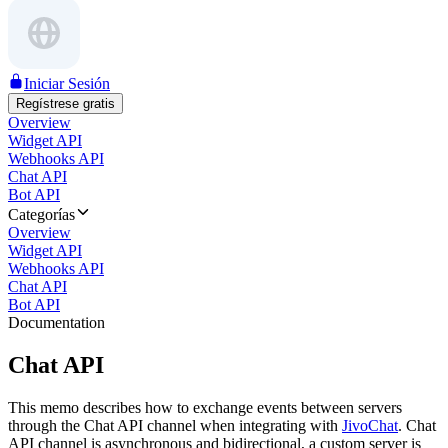
Iniciar Sesión
Regístrese gratis
Overview
Widget API
Webhooks API
Chat API
Bot API
Categorías
Overview
Widget API
Webhooks API
Chat API
Bot API
Documentation
Chat API
This memo describes how to exchange events between servers
through the Chat API channel when integrating with
JivoChat
. Chat
API channel is asynchronous and bidirectional, a custom server is