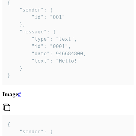
{

	"sender": {

		"id": "001"

	},

	"message": {

		"type": "text",

		"id": "0001",

		"date": 946684800,

		"text": "Hello!"

	}

}
Image
#
{

	"sender": {
