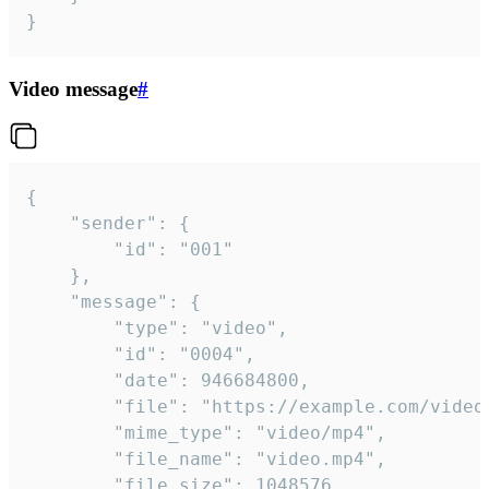
}
Video message
#
{

	"sender": {

		"id": "001"

	},

	"message": {

		"type": "video",

		"id": "0004",

		"date": 946684800,

		"file": "https://example.com/video.mp4",

		"mime_type": "video/mp4",

		"file_name": "video.mp4",

		"file_size": 1048576,
