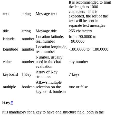
It is recommended to limit
the length to 1000
characters - if it is
text
string
Message text
exceeded, the rest of the
text will be sent in
separate text messages
title
string
Message title
255 characters
Location latitude,
from -90.0000 to
latitude
number
real number
+90.0000
Location longitude,
longitude
number
-180.0000 to +180.0000
real number
Number, usually
value
number
used in the chat
any number
evaluation
Array of Key
keyboard
[]Key
7 keys
structures
Allows multiple
multiple
boolean
selection on the
true or false
keyboard, boolean
Key
#
It is mandatory for a key to have one structure field, both in the