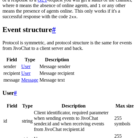
where
means the absence of online agents, and
or any other
0
1
means the presence of agents online. This only works if it's a
successful response with the code
.
2xx
Event structure
#
Protocol is symmetric, and protocol structure is the same for events
from JivoChat to a client server and back.
Field
Type
Description
sender
User
Message sender
recipient
User
Message recipient
message
Message
Message text
User
#
Field
Type
Description
Max size
Client identificator, required parameter
when sending events to JivoChat
255
id
string
sender.id and when receiving events
symbols
from JivoChat recipient.id
255