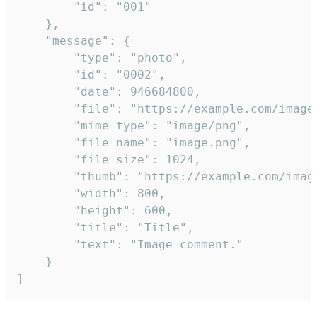
		"id": "001"

	},

	"message": {

		"type": "photo",

		"id": "0002",

		"date": 946684800,

		"file": "https://example.com/image.png",

		"mime_type": "image/png",

		"file_name": "image.png",

		"file_size": 1024,

		"thumb": "https://example.com/image_thumb.png",

		"width": 800,

		"height": 600,

		"title": "Title",

		"text": "Image comment."

	}

}