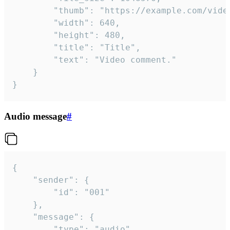
		"thumb": "https://example.com/video_thumb.png",

		"width": 640,

		"height": 480,

		"title": "Title",

		"text": "Video comment."

	}

}
Audio message
#
{

	"sender": {

		"id": "001"

	},

	"message": {

		"type": "audio",
