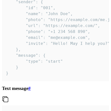
	"sender": {

		"id": "001",

		"name": "John Doe",

		"photo": "https://example.com/me.jpg",

		"url": "https://example.com/",

		"phone": "+1 234 568 890",

		"email": "me@example.com",

		"invite": "Hello! May I help you?"

	},

	"message": {

		"type": "start"

	}

}
Text message
#