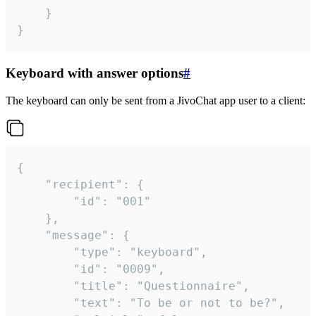
	}

}
Keyboard with answer options
#
The keyboard can only be sent from a JivoChat app user to a client:
{

	"recipient": {

		"id": "001"

	},

	"message": {

		"type": "keyboard",

		"id": "0009",

		"title": "Questionnaire",

		"text": "To be or not to be?",
