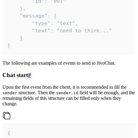
		"id": "001"

	},

	"message": {

		"type": "text",

		"text": "need to think..."

	}

}
The following are examples of events to send to JivoChat.
Chat start
#
Upon the first event from the client, it is recommended to fill the
structure. Then the
field will be enough, and the
sender
sender.id
remaining fields of this structure can be filled only when they
change.
{
