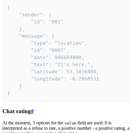
{

	"sender": {

		"id": "001"

	},

	"message": {

		"type": "location",

		"id": "0007",

		"date": 946684800,

		"text": "It's here.",

		"latitude": 53.3416484,

		"longitude": -6.2868531

	}

}
Chat rating
#
At the moment, 3 options for the
field are used: 0 is
value
interpreted as a refuse to rate, a positive number - a positive rating, a