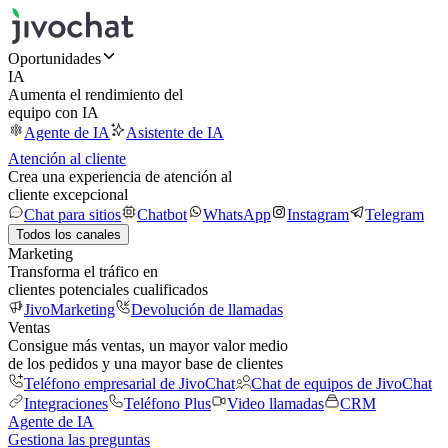
Oportunidades
IA
Aumenta el rendimiento del
equipo con IA
Agente de IA
Asistente de IA
Atención al cliente
Crea una experiencia de atención al
cliente excepcional
Chat para sitios
Chatbot
WhatsApp
Instagram
Telegram
Todos los canales
Marketing
Transforma el tráfico en
clientes potenciales cualificados
JivoMarketing
Devolución de llamadas
Ventas
Consigue más ventas, un mayor valor medio
de los pedidos y una mayor base de clientes
Teléfono empresarial de JivoChat
Chat de equipos de JivoChat
Integraciones
Teléfono Plus
Video llamadas
CRM
Agente de IA
Gestiona las preguntas