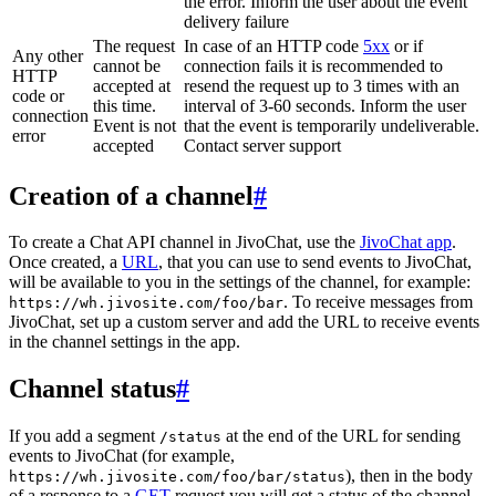
the error. Inform the user about the event
delivery failure
The request
In case of an HTTP code
5xx
or if
Any other
cannot be
connection fails it is recommended to
HTTP
accepted at
resend the request up to 3 times with an
code or
this time.
interval of 3-60 seconds. Inform the user
connection
Event is not
that the event is temporarily undeliverable.
error
accepted
Contact server support
Creation of a channel
#
To create a Chat API channel in JivoChat, use the
JivoChat app
.
Once created, a
URL
, that you can use to send events to JivoChat,
will be available to you in the settings of the channel, for example:
. To receive messages from
https://wh.jivosite.com/foo/bar
JivoChat, set up a custom server and add the URL to receive events
in the channel settings in the app.
Channel status
#
If you add a segment
at the end of the URL for sending
/status
events to JivoChat (for example,
), then in the body
https://wh.jivosite.com/foo/bar/status
of a response to a
GET
-request you will get a status of the channel,