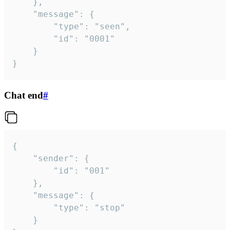
	},

	"message": {

		"type": "seen",

		"id": "0001"

	}

}
Chat end
#
{

	"sender": {

		"id": "001"

	},

	"message": {

		"type": "stop"

	}
