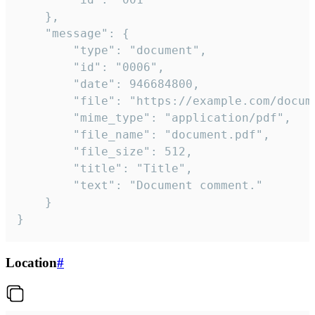
	},

	"message": {

		"type": "document",

		"id": "0006",

		"date": 946684800,

		"file": "https://example.com/document.pdf",

		"mime_type": "application/pdf",

		"file_name": "document.pdf",

		"file_size": 512,

		"title": "Title",

		"text": "Document comment."

	}

}
Location
#