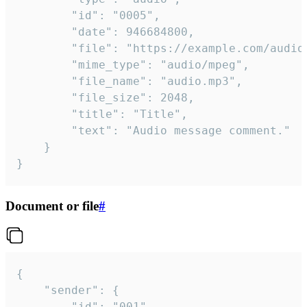
		"id": "0005",

		"date": 946684800,

		"file": "https://example.com/audio.mp3",

		"mime_type": "audio/mpeg",

		"file_name": "audio.mp3",

		"file_size": 2048,

		"title": "Title",

		"text": "Audio message comment."

	}

}
Document or file
#
{

	"sender": {

		"id": "001"
