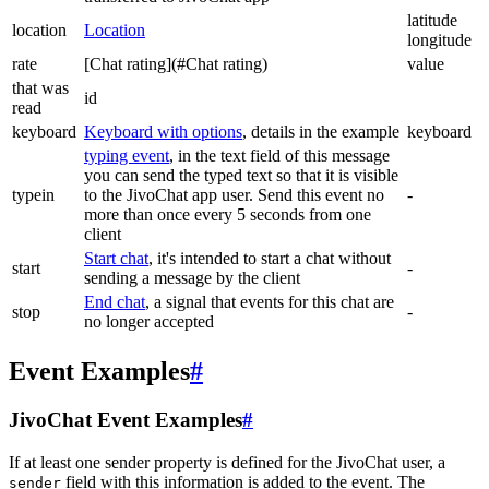
latitude
location
Location
longitude
rate
[Chat rating](#Chat rating)
value
that was
id
read
keyboard
Keyboard with options
, details in the example
keyboard
typing event
, in the text field of this message
you can send the typed text so that it is visible
typein
to the JivoChat app user. Send this event no
-
more than once every 5 seconds from one
client
Start chat
, it's intended to start a chat without
start
-
sending a message by the client
End chat
, a signal that events for this chat are
stop
-
no longer accepted
Event Examples
#
JivoChat Event Examples
#
If at least one sender property is defined for the JivoChat user, a
field with this information is added to the event. The
sender