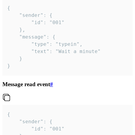
{

	"sender": {

		"id": "001"

	},

	"message": {

		"type": "typein",

		"text": "Wait a minute"

	}

}
Message read event
#
{

	"sender": {

		"id": "001"
