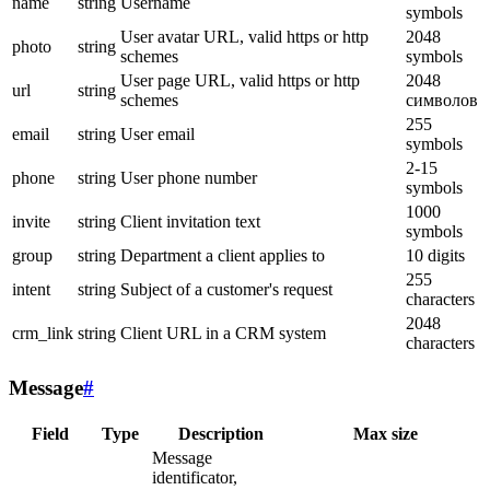
name
string
Username
symbols
User avatar URL, valid https or http
2048
photo
string
schemes
symbols
User page URL, valid https or http
2048
url
string
schemes
символов
255
email
string
User email
symbols
2-15
phone
string
User phone number
symbols
1000
invite
string
Client invitation text
symbols
group
string
Department a client applies to
10 digits
255
intent
string
Subject of a customer's request
characters
2048
crm_link
string
Client URL in a CRM system
characters
Message
#
Field
Type
Description
Max size
Message
identificator,