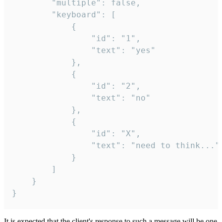
		"multiple": false,

		"keyboard": [

			{

				"id": "1",

				"text": "yes"

			},

			{

				"id": "2",

				"text": "no"

			},

			{

				"id": "X",

				"text": "need to think..."

			}

		]

	}

}
It is expected that the client's response to such a message will be one