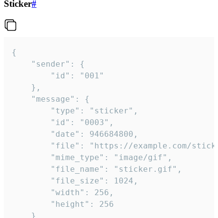
Sticker
#
{

	"sender": {

		"id": "001"

	},

	"message": {

		"type": "sticker",

		"id": "0003",

		"date": 946684800,

		"file": "https://example.com/sticker.gif",

		"mime_type": "image/gif",

		"file_name": "sticker.gif",

		"file_size": 1024,

		"width": 256,

		"height": 256

	}
