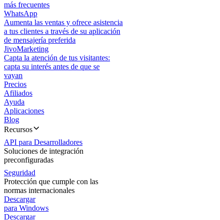
más frecuentes
WhatsApp
Aumenta las ventas y ofrece asistencia
a tus clientes a través de su aplicación
de mensajería preferida
JivoMarketing
Capta la atención de tus visitantes:
capta su interés antes de que se
vayan
Precios
Afiliados
Ayuda
Aplicaciones
Blog
Recursos
API para Desarrolladores
Soluciones de integración
preconfiguradas
Seguridad
Protección que cumple con las
normas internacionales
Descargar
para Windows
Descargar