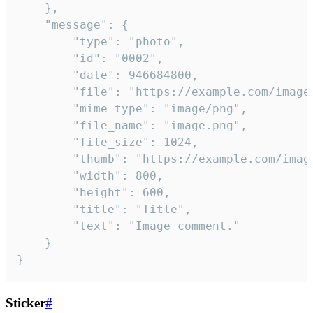
	},

	"message": {

		"type": "photo",

		"id": "0002",

		"date": 946684800,

		"file": "https://example.com/image.png",

		"mime_type": "image/png",

		"file_name": "image.png",

		"file_size": 1024,

		"thumb": "https://example.com/image_thumb.png",

		"width": 800,

		"height": 600,

		"title": "Title",

		"text": "Image comment."

	}

}
Sticker
#