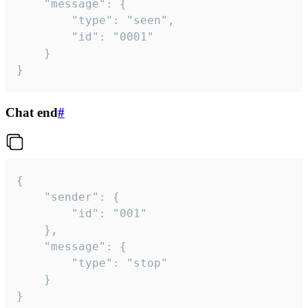
	"message": {

		"type": "seen",

		"id": "0001"

	}

}
Chat end
#
{

	"sender": {

		"id": "001"

	},

	"message": {

		"type": "stop"

	}

}