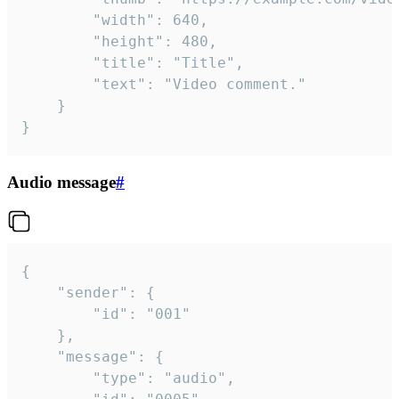
		"width": 640,

		"height": 480,

		"title": "Title",

		"text": "Video comment."

	}

}
Audio message
#
{

	"sender": {

		"id": "001"

	},

	"message": {

		"type": "audio",
