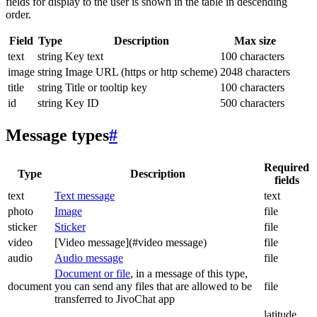
fields for display to the user is shown in the table in descending
order.
Field
Type
Description
Max size
text
string
Key text
100 characters
image
string
Image URL (https or http scheme)
2048 characters
title
string
Title or tooltip key
100 characters
id
string
Key ID
500 characters
Message types
#
Required
Type
Description
fields
text
Text message
text
photo
Image
file
sticker
Sticker
file
video
[Video message](#video message)
file
audio
Audio message
file
Document or file
, in a message of this type,
document
you can send any files that are allowed to be
file
transferred to JivoChat app
latitude