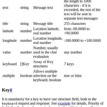
the length to 1000
characters - if it is
text
string
Message text
exceeded, the rest of the
text will be sent in
separate text messages
title
string
Message title
255 characters
Location latitude,
from -90.0000 to
latitude
number
real number
+90.0000
Location longitude,
longitude
number
-180.0000 to +180.0000
real number
Number, usually
value
number
used in the chat
any number
evaluation
Array of Key
keyboard
[]Key
7 keys
structures
Allows multiple
multiple
boolean
selection on the
true or false
keyboard, boolean
Key
#
It is mandatory for a key to have one structure field, both in the
request and response. See
example
for details. Priority of
keyboard