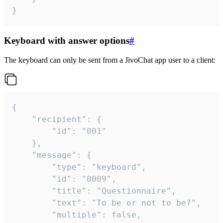
}
Keyboard with answer options
#
The keyboard can only be sent from a JivoChat app user to a client:
{

	"recipient": {

		"id": "001"

	},

	"message": {

		"type": "keyboard",

		"id": "0009",

		"title": "Questionnaire",

		"text": "To be or not to be?",

		"multiple": false,
