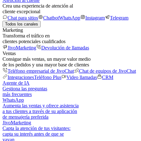
Atención al cliente
Crea una experiencia de atención al
cliente excepcional
Chat para sitios
Chatbot
WhatsApp
Instagram
Telegram
Todos los canales
Marketing
Transforma el tráfico en
clientes potenciales cualificados
JivoMarketing
Devolución de llamadas
Ventas
Consigue más ventas, un mayor valor medio
de los pedidos y una mayor base de clientes
Teléfono empresarial de JivoChat
Chat de equipos de JivoChat
Integraciones
Teléfono Plus
Video llamadas
CRM
Agente de IA
Gestiona las preguntas
más frecuentes
WhatsApp
Aumenta las ventas y ofrece asistencia
a tus clientes a través de su aplicación
de mensajería preferida
JivoMarketing
Capta la atención de tus visitantes:
capta su interés antes de que se
vayan