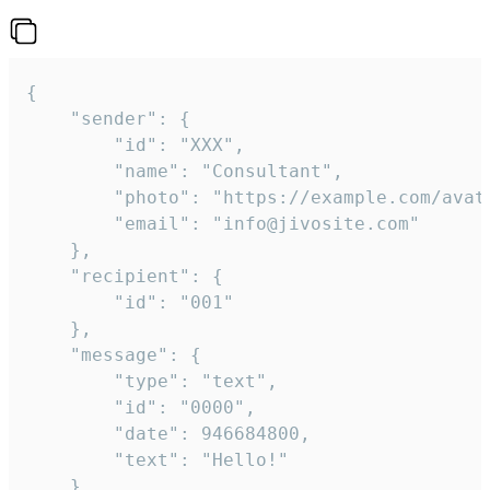
{

	"sender": {

		"id": "XXX",

		"name": "Consultant",

		"photo": "https://example.com/avatar.png",

		"email": "info@jivosite.com"

	},

	"recipient": {

		"id": "001"

	},

	"message": {

		"type": "text",

		"id": "0000",

		"date": 946684800,

		"text": "Hello!"

	}
