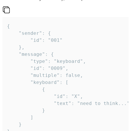
{

	"sender": {

		"id": "001"

	},

	"message": {

		"type": "keyboard",

		"id": "0009",

		"multiple": false,

		"keyboard": [

			{

				"id": "X",

				"text": "need to think..."

			}

		]

	}
