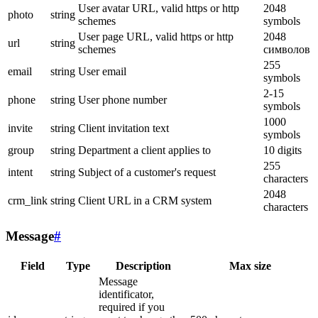
User avatar URL, valid https or http
2048
photo
string
schemes
symbols
User page URL, valid https or http
2048
url
string
schemes
символов
255
email
string
User email
symbols
2-15
phone
string
User phone number
symbols
1000
invite
string
Client invitation text
symbols
group
string
Department a client applies to
10 digits
255
intent
string
Subject of a customer's request
characters
2048
crm_link
string
Client URL in a CRM system
characters
Message
#
Field
Type
Description
Max size
Message
identificator,
required if you