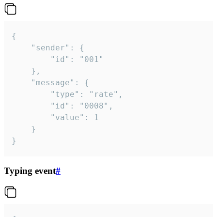
{

	"sender": {

		"id": "001"

	},

	"message": {

		"type": "rate",

		"id": "0008",

		"value": 1

	}

}
Typing event
#