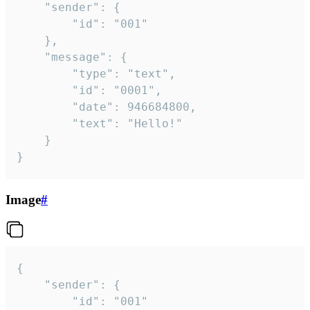
	"sender": {

		"id": "001"

	},

	"message": {

		"type": "text",

		"id": "0001",

		"date": 946684800,

		"text": "Hello!"

	}

}
Image
#
{

	"sender": {

		"id": "001"
