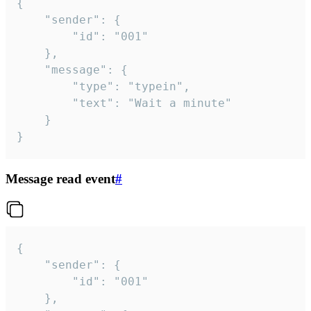
{

	"sender": {

		"id": "001"

	},

	"message": {

		"type": "typein",

		"text": "Wait a minute"

	}

}
Message read event
#
{

	"sender": {

		"id": "001"

	},
