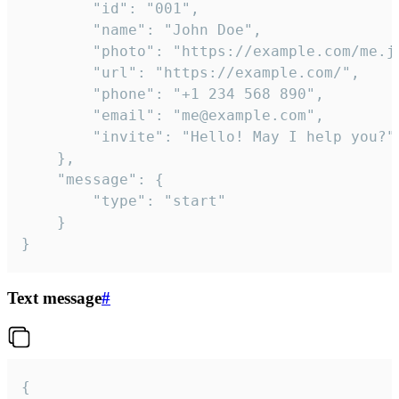
		"id": "001",

		"name": "John Doe",

		"photo": "https://example.com/me.jpg",

		"url": "https://example.com/",

		"phone": "+1 234 568 890",

		"email": "me@example.com",

		"invite": "Hello! May I help you?"

	},

	"message": {

		"type": "start"

	}

}
Text message
#
{
