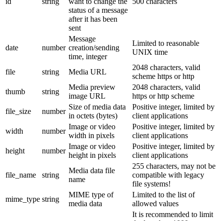
id
string
want to change the
500 characters
status of a message
after it has been
sent
Message
Limited to reasonable
date
number
creation/sending
UNIX time
time, integer
2048 characters, valid
file
string
Media URL
scheme https or http
Media preview
2048 characters, valid
thumb
string
image URL
https or http scheme
Size of media data
Positive integer, limited by
file_size
number
in octets (bytes)
client applications
Image or video
Positive integer, limited by
width
number
width in pixels
client applications
Image or video
Positive integer, limited by
height
number
height in pixels
client applications
255 characters, may not be
Media data file
file_name
string
compatible with legacy
name
file systems!
MIME type of
Limited to the list of
mime_type
string
media data
allowed values
It is recommended to limit