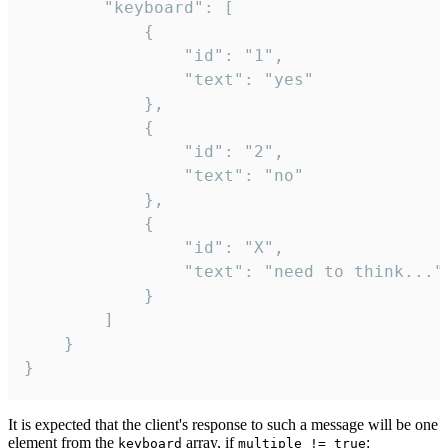
		"keyboard": [

			{

				"id": "1",

				"text": "yes"

			},

			{

				"id": "2",

				"text": "no"

			},

			{

				"id": "X",

				"text": "need to think..."

			}

		]

	}

}
It is expected that the client's response to such a message will be one
element from the
array, if
:
keyboard
multiple != true