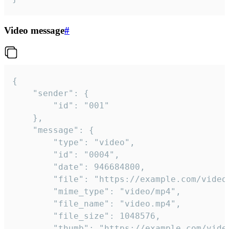
Video message
#
{

	"sender": {

		"id": "001"

	},

	"message": {

		"type": "video",

		"id": "0004",

		"date": 946684800,

		"file": "https://example.com/video.mp4",

		"mime_type": "video/mp4",

		"file_name": "video.mp4",

		"file_size": 1048576,

		"thumb": "https://example.com/video_thumb.png",
