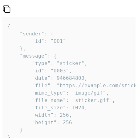
{

	"sender": {

		"id": "001"

	},

	"message": {

		"type": "sticker",

		"id": "0003",

		"date": 946684800,

		"file": "https://example.com/sticker.gif",

		"mime_type": "image/gif",

		"file_name": "sticker.gif",

		"file_size": 1024,

		"width": 256,

		"height": 256

	}

}