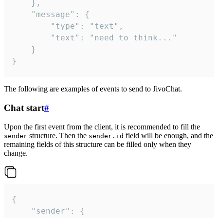
	},

	"message": {

		"type": "text",

		"text": "need to think..."

	}

}
The following are examples of events to send to JivoChat.
Chat start
#
Upon the first event from the client, it is recommended to fill the
structure. Then the
field will be enough, and the
sender
sender.id
remaining fields of this structure can be filled only when they
change.
{

	"sender": {
