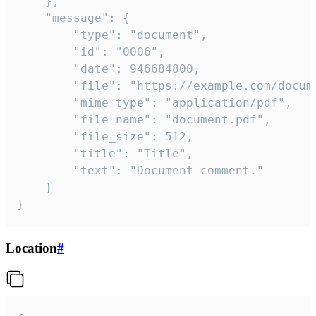
	},

	"message": {

		"type": "document",

		"id": "0006",

		"date": 946684800,

		"file": "https://example.com/document.pdf",

		"mime_type": "application/pdf",

		"file_name": "document.pdf",

		"file_size": 512,

		"title": "Title",

		"text": "Document comment."

	}

}
Location
#