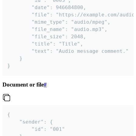
		"id": "0005",

		"date": 946684800,

		"file": "https://example.com/audio.mp3",

		"mime_type": "audio/mpeg",

		"file_name": "audio.mp3",

		"file_size": 2048,

		"title": "Title",

		"text": "Audio message comment."

	}

}
Document or file
#
{

	"sender": {

		"id": "001"
