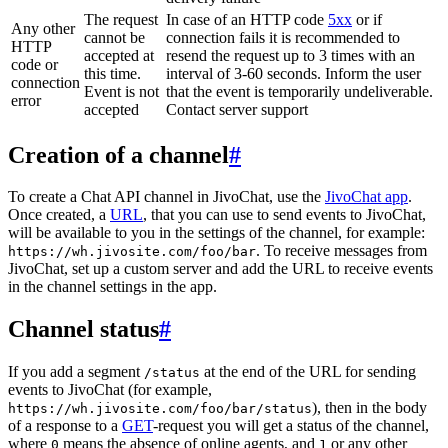
The request
In case of an HTTP code
5xx
or if
Any other
cannot be
connection fails it is recommended to
HTTP
accepted at
resend the request up to 3 times with an
code or
this time.
interval of 3-60 seconds. Inform the user
connection
Event is not
that the event is temporarily undeliverable.
error
accepted
Contact server support
Creation of a channel
#
To create a Chat API channel in JivoChat, use the
JivoChat app
.
Once created, a
URL
, that you can use to send events to JivoChat,
will be available to you in the settings of the channel, for example:
. To receive messages from
https://wh.jivosite.com/foo/bar
JivoChat, set up a custom server and add the URL to receive events
in the channel settings in the app.
Channel status
#
If you add a segment
at the end of the URL for sending
/status
events to JivoChat (for example,
), then in the body
https://wh.jivosite.com/foo/bar/status
of a response to a
GET
-request you will get a status of the channel,
where
means the absence of online agents, and
or any other
0
1