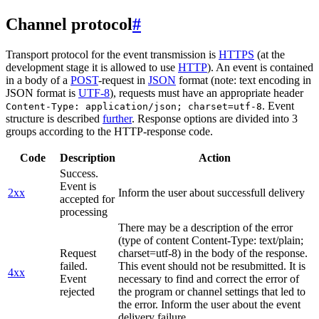
Channel protocol
#
Transport protocol for the event transmission is
HTTPS
(at the
development stage it is allowed to use
HTTP
). An event is contained
in a body of a
POST
-request in
JSON
format (note: text encoding in
JSON format is
UTF-8
), requests must have an appropriate header
. Event
Content-Type: application/json; charset=utf-8
structure is described
further
. Response options are divided into 3
groups according to the HTTP-response code.
Code
Description
Action
Success.
Event is
2xx
Inform the user about successfull delivery
accepted for
processing
There may be a description of the error
(type of content Content-Type: text/plain;
Request
charset=utf-8) in the body of the response.
failed.
This event should not be resubmitted. It is
4xx
Event
necessary to find and correct the error of
rejected
the program or channel settings that led to
the error. Inform the user about the event
delivery failure