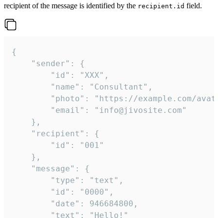
recipient of the message is identified by the
field.
recipient.id
{

	"sender": {

		"id": "XXX",

		"name": "Consultant",

		"photo": "https://example.com/avatar.png",

		"email": "info@jivosite.com"

	},

	"recipient": {

		"id": "001"

	},

	"message": {

		"type": "text",

		"id": "0000",

		"date": 946684800,

		"text": "Hello!"
