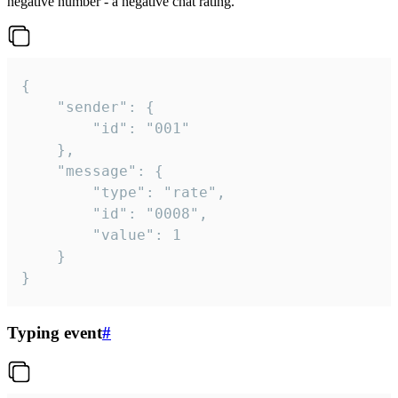
negative number - a negative chat rating.
{

	"sender": {

		"id": "001"

	},

	"message": {

		"type": "rate",

		"id": "0008",

		"value": 1

	}

}
Typing event
#