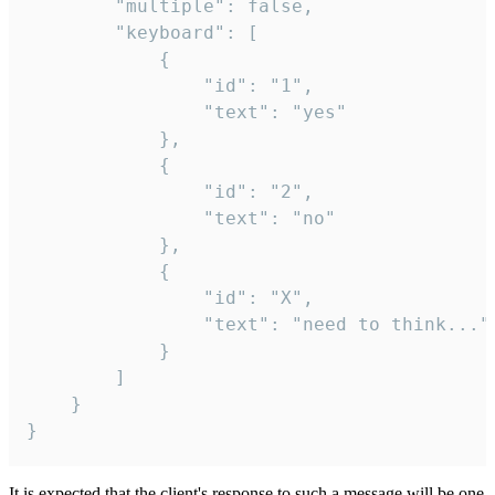
		"multiple": false,

		"keyboard": [

			{

				"id": "1",

				"text": "yes"

			},

			{

				"id": "2",

				"text": "no"

			},

			{

				"id": "X",

				"text": "need to think..."

			}

		]

	}

}
It is expected that the client's response to such a message will be one