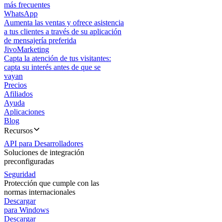
más frecuentes
WhatsApp
Aumenta las ventas y ofrece asistencia
a tus clientes a través de su aplicación
de mensajería preferida
JivoMarketing
Capta la atención de tus visitantes:
capta su interés antes de que se
vayan
Precios
Afiliados
Ayuda
Aplicaciones
Blog
Recursos
API para Desarrolladores
Soluciones de integración
preconfiguradas
Seguridad
Protección que cumple con las
normas internacionales
Descargar
para Windows
Descargar