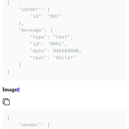
{

	"sender": {

		"id": "001"

	},

	"message": {

		"type": "text",

		"id": "0001",

		"date": 946684800,

		"text": "Hello!"

	}

}
Image
#
{

	"sender": {
