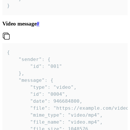
}
Video message
#
{

	"sender": {

		"id": "001"

	},

	"message": {

		"type": "video",

		"id": "0004",

		"date": 946684800,

		"file": "https://example.com/video.mp4",

		"mime_type": "video/mp4",

		"file_name": "video.mp4",

		"file_size": 1048576,
