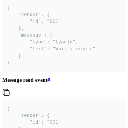
{

	"sender": {

		"id": "001"

	},

	"message": {

		"type": "typein",

		"text": "Wait a minute"

	}

}
Message read event
#
{

	"sender": {

		"id": "001"
