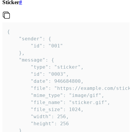
Sticker
#
{

	"sender": {

		"id": "001"

	},

	"message": {

		"type": "sticker",

		"id": "0003",

		"date": 946684800,

		"file": "https://example.com/sticker.gif",

		"mime_type": "image/gif",

		"file_name": "sticker.gif",

		"file_size": 1024,

		"width": 256,

		"height": 256

	}
