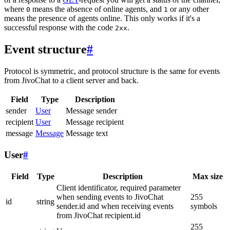
where
means the absence of online agents, and
or any other
0
1
means the presence of agents online. This only works if it's a
successful response with the code
.
2xx
Event structure
#
Protocol is symmetric, and protocol structure is the same for events
from JivoChat to a client server and back.
Field
Type
Description
sender
User
Message sender
recipient
User
Message recipient
message
Message
Message text
User
#
Field
Type
Description
Max size
Client identificator, required parameter
when sending events to JivoChat
255
id
string
sender.id and when receiving events
symbols
from JivoChat recipient.id
255