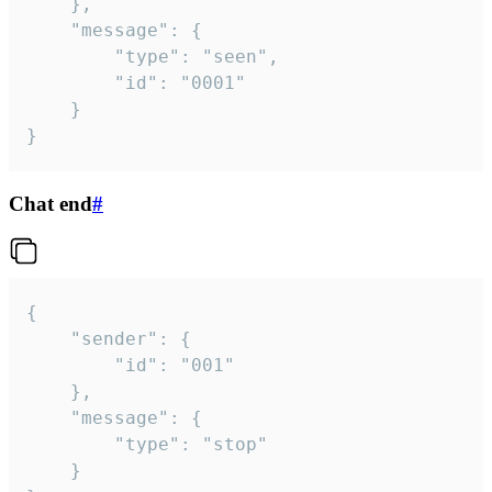
	},

	"message": {

		"type": "seen",

		"id": "0001"

	}

}
Chat end
#
{

	"sender": {

		"id": "001"

	},

	"message": {

		"type": "stop"

	}
