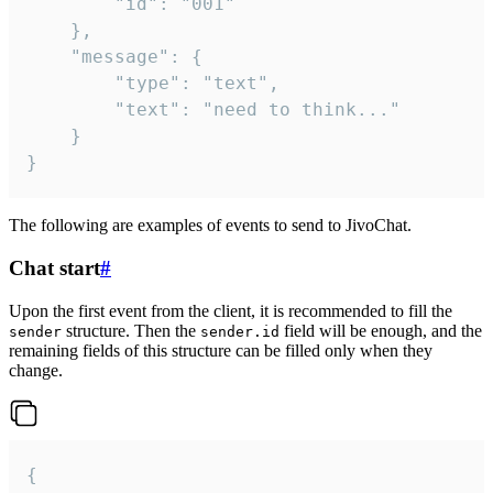
		"id": "001"

	},

	"message": {

		"type": "text",

		"text": "need to think..."

	}

}
The following are examples of events to send to JivoChat.
Chat start
#
Upon the first event from the client, it is recommended to fill the
structure. Then the
field will be enough, and the
sender
sender.id
remaining fields of this structure can be filled only when they
change.
{
