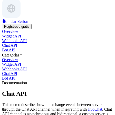
Iniciar Sesión
Regístrese gratis
Overview
Widget API
Webhooks API
Chat API
Bot API
Categorías
Overview
Widget API
Webhooks API
Chat API
Bot API
Documentation
Chat API
This memo describes how to exchange events between servers
through the Chat API channel when integrating with
JivoChat
. Chat
API channel is asynchronous and bidirectional, a custom server is