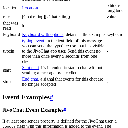
latitude
location
Location
longitude
rate
[Chat rating](#Chat rating)
value
that was
id
read
keyboard
Keyboard with options
, details in the example
keyboard
typing event
, in the text field of this message
you can send the typed text so that it is visible
typein
to the JivoChat app user. Send this event no
-
more than once every 5 seconds from one
client
Start chat
, it's intended to start a chat without
start
-
sending a message by the client
End chat
, a signal that events for this chat are
stop
-
no longer accepted
Event Examples
#
JivoChat Event Examples
#
If at least one sender property is defined for the JivoChat user, a
field with this information is added to the event. The
sender