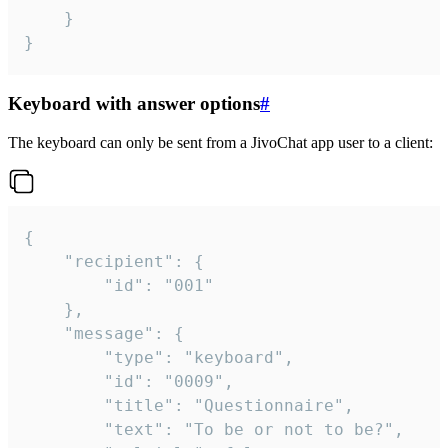
	}

}
Keyboard with answer options
#
The keyboard can only be sent from a JivoChat app user to a client:
{

	"recipient": {

		"id": "001"

	},

	"message": {

		"type": "keyboard",

		"id": "0009",

		"title": "Questionnaire",

		"text": "To be or not to be?",
