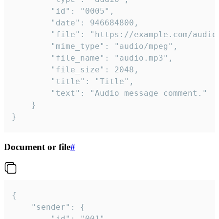
		"id": "0005",

		"date": 946684800,

		"file": "https://example.com/audio.mp3",

		"mime_type": "audio/mpeg",

		"file_name": "audio.mp3",

		"file_size": 2048,

		"title": "Title",

		"text": "Audio message comment."

	}

}
Document or file
#
{

	"sender": {

		"id": "001"
