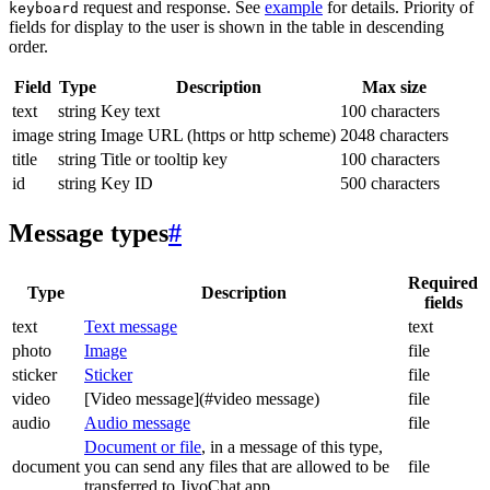
request and response. See
example
for details. Priority of
keyboard
fields for display to the user is shown in the table in descending
order.
Field
Type
Description
Max size
text
string
Key text
100 characters
image
string
Image URL (https or http scheme)
2048 characters
title
string
Title or tooltip key
100 characters
id
string
Key ID
500 characters
Message types
#
Required
Type
Description
fields
text
Text message
text
photo
Image
file
sticker
Sticker
file
video
[Video message](#video message)
file
audio
Audio message
file
Document or file
, in a message of this type,
document
you can send any files that are allowed to be
file
transferred to JivoChat app