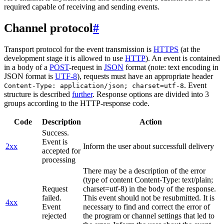
required capable of receiving and sending events.
Channel protocol
#
Transport protocol for the event transmission is
HTTPS
(at the
development stage it is allowed to use
HTTP
). An event is contained
in a body of a
POST
-request in
JSON
format (note: text encoding in
JSON format is
UTF-8
), requests must have an appropriate header
. Event
Content-Type: application/json; charset=utf-8
structure is described
further
. Response options are divided into 3
groups according to the HTTP-response code.
Code
Description
Action
Success.
Event is
2xx
Inform the user about successfull delivery
accepted for
processing
There may be a description of the error
(type of content Content-Type: text/plain;
Request
charset=utf-8) in the body of the response.
failed.
This event should not be resubmitted. It is
4xx
Event
necessary to find and correct the error of
rejected
the program or channel settings that led to