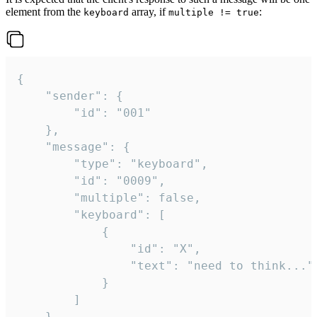
element from the
array, if
:
keyboard
multiple != true
{

	"sender": {

		"id": "001"

	},

	"message": {

		"type": "keyboard",

		"id": "0009",

		"multiple": false,

		"keyboard": [

			{

				"id": "X",

				"text": "need to think..."

			}

		]

	}
