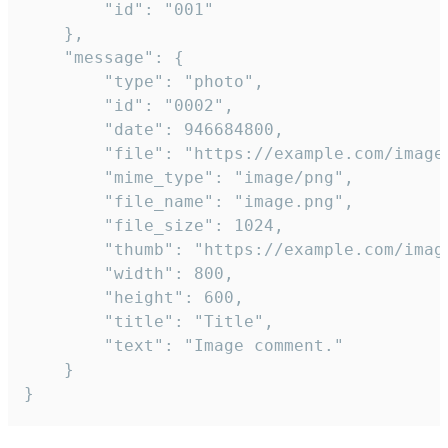
		"id": "001"

	},

	"message": {

		"type": "photo",

		"id": "0002",

		"date": 946684800,

		"file": "https://example.com/image.png",

		"mime_type": "image/png",

		"file_name": "image.png",

		"file_size": 1024,

		"thumb": "https://example.com/image_thumb.png",

		"width": 800,

		"height": 600,

		"title": "Title",

		"text": "Image comment."

	}

}