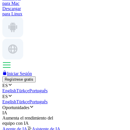
para Mac
Descargar
para Linux
Iniciar Sesión
Regístrese gratis
ES
English
Türkçe
Português
ES
English
Türkçe
Português
Oportunidades
IA
Aumenta el rendimiento del
equipo con IA
Agente de IA
Asistente de IA