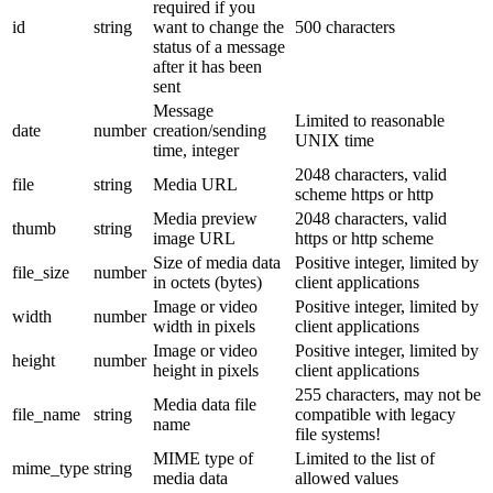
required if you
id
string
want to change the
500 characters
status of a message
after it has been
sent
Message
Limited to reasonable
date
number
creation/sending
UNIX time
time, integer
2048 characters, valid
file
string
Media URL
scheme https or http
Media preview
2048 characters, valid
thumb
string
image URL
https or http scheme
Size of media data
Positive integer, limited by
file_size
number
in octets (bytes)
client applications
Image or video
Positive integer, limited by
width
number
width in pixels
client applications
Image or video
Positive integer, limited by
height
number
height in pixels
client applications
255 characters, may not be
Media data file
file_name
string
compatible with legacy
name
file systems!
MIME type of
Limited to the list of
mime_type
string
media data
allowed values