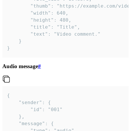
		"thumb": "https://example.com/video_thumb.png",

		"width": 640,

		"height": 480,

		"title": "Title",

		"text": "Video comment."

	}

}
Audio message
#
{

	"sender": {

		"id": "001"

	},

	"message": {

		"type": "audio",
