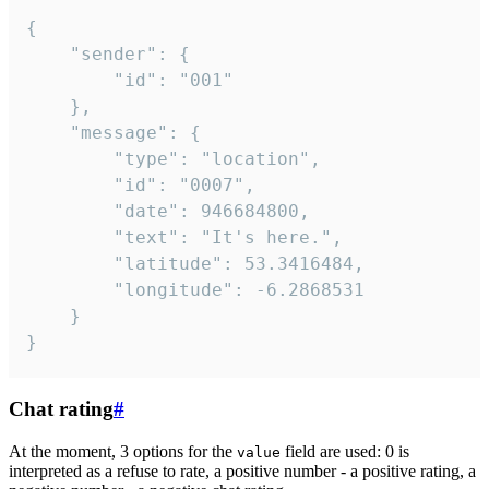
{

	"sender": {

		"id": "001"

	},

	"message": {

		"type": "location",

		"id": "0007",

		"date": 946684800,

		"text": "It's here.",

		"latitude": 53.3416484,

		"longitude": -6.2868531

	}

}
Chat rating
#
At the moment, 3 options for the
field are used: 0 is
value
interpreted as a refuse to rate, a positive number - a positive rating, a