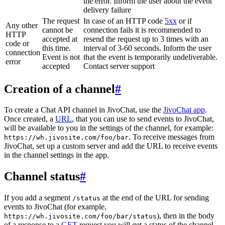
the error. Inform the user about the event
delivery failure
The request
In case of an HTTP code
5xx
or if
Any other
cannot be
connection fails it is recommended to
HTTP
accepted at
resend the request up to 3 times with an
code or
this time.
interval of 3-60 seconds. Inform the user
connection
Event is not
that the event is temporarily undeliverable.
error
accepted
Contact server support
Creation of a channel
#
To create a Chat API channel in JivoChat, use the
JivoChat app
.
Once created, a
URL
, that you can use to send events to JivoChat,
will be available to you in the settings of the channel, for example:
. To receive messages from
https://wh.jivosite.com/foo/bar
JivoChat, set up a custom server and add the URL to receive events
in the channel settings in the app.
Channel status
#
If you add a segment
at the end of the URL for sending
/status
events to JivoChat (for example,
), then in the body
https://wh.jivosite.com/foo/bar/status
of a response to a
GET
-request you will get a status of the channel,