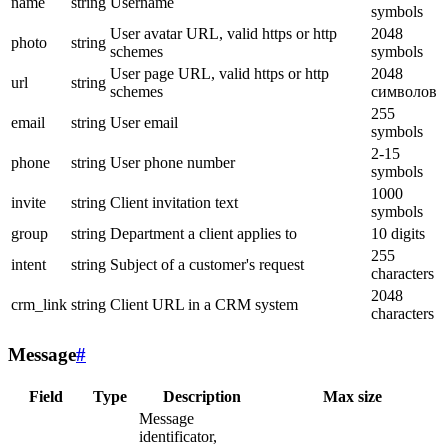
name
string
Username
symbols
User avatar URL, valid https or http
2048
photo
string
schemes
symbols
User page URL, valid https or http
2048
url
string
schemes
символов
255
email
string
User email
symbols
2-15
phone
string
User phone number
symbols
1000
invite
string
Client invitation text
symbols
group
string
Department a client applies to
10 digits
255
intent
string
Subject of a customer's request
characters
2048
crm_link
string
Client URL in a CRM system
characters
Message
#
Field
Type
Description
Max size
Message
identificator,