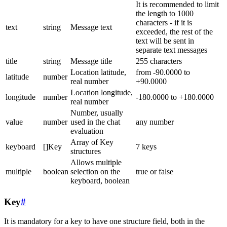
It is recommended to limit
the length to 1000
characters - if it is
text
string
Message text
exceeded, the rest of the
text will be sent in
separate text messages
title
string
Message title
255 characters
Location latitude,
from -90.0000 to
latitude
number
real number
+90.0000
Location longitude,
longitude
number
-180.0000 to +180.0000
real number
Number, usually
value
number
used in the chat
any number
evaluation
Array of Key
keyboard
[]Key
7 keys
structures
Allows multiple
multiple
boolean
selection on the
true or false
keyboard, boolean
Key
#
It is mandatory for a key to have one structure field, both in the