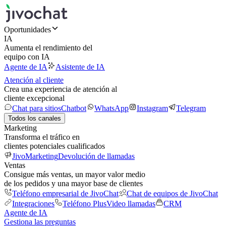
Oportunidades
IA
Aumenta el rendimiento del
equipo con IA
Agente de IA
Asistente de IA
Atención al cliente
Crea una experiencia de atención al
cliente excepcional
Chat para sitios
Chatbot
WhatsApp
Instagram
Telegram
Todos los canales
Marketing
Transforma el tráfico en
clientes potenciales cualificados
JivoMarketing
Devolución de llamadas
Ventas
Consigue más ventas, un mayor valor medio
de los pedidos y una mayor base de clientes
Teléfono empresarial de JivoChat
Chat de equipos de JivoChat
Integraciones
Teléfono Plus
Video llamadas
CRM
Agente de IA
Gestiona las preguntas