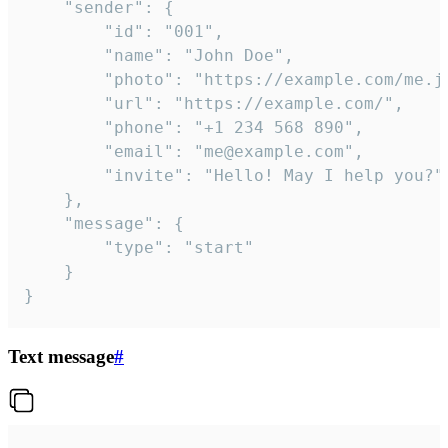
	"sender": {

		"id": "001",

		"name": "John Doe",

		"photo": "https://example.com/me.jpg",

		"url": "https://example.com/",

		"phone": "+1 234 568 890",

		"email": "me@example.com",

		"invite": "Hello! May I help you?"

	},

	"message": {

		"type": "start"

	}

}
Text message
#