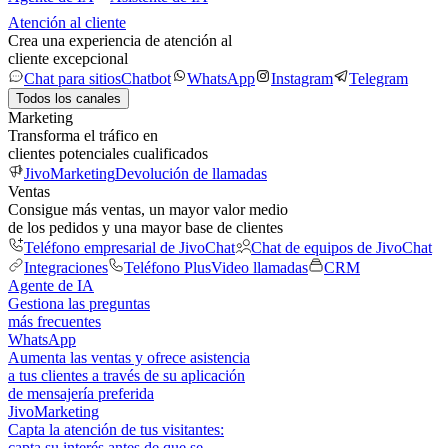
Atención al cliente
Crea una experiencia de atención al
cliente excepcional
Chat para sitios
Chatbot
WhatsApp
Instagram
Telegram
Todos los canales
Marketing
Transforma el tráfico en
clientes potenciales cualificados
JivoMarketing
Devolución de llamadas
Ventas
Consigue más ventas, un mayor valor medio
de los pedidos y una mayor base de clientes
Teléfono empresarial de JivoChat
Chat de equipos de JivoChat
Integraciones
Teléfono Plus
Video llamadas
CRM
Agente de IA
Gestiona las preguntas
más frecuentes
WhatsApp
Aumenta las ventas y ofrece asistencia
a tus clientes a través de su aplicación
de mensajería preferida
JivoMarketing
Capta la atención de tus visitantes:
capta su interés antes de que se