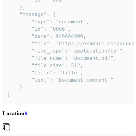
	},

	"message": {

		"type": "document",

		"id": "0006",

		"date": 946684800,

		"file": "https://example.com/document.pdf",

		"mime_type": "application/pdf",

		"file_name": "document.pdf",

		"file_size": 512,

		"title": "Title",

		"text": "Document comment."

	}

}
Location
#