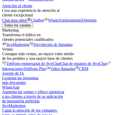
Atención al cliente
Crea una experiencia de atención al
cliente excepcional
Chat para sitios
Chatbot
WhatsApp
Instagram
Telegram
Todos los canales
Marketing
Transforma el tráfico en
clientes potenciales cualificados
JivoMarketing
Devolución de llamadas
Ventas
Consigue más ventas, un mayor valor medio
de los pedidos y una mayor base de clientes
Teléfono empresarial de JivoChat
Chat de equipos de JivoChat
Integraciones
Teléfono Plus
Video llamadas
CRM
Agente de IA
Gestiona las preguntas
más frecuentes
WhatsApp
Aumenta las ventas y ofrece asistencia
a tus clientes a través de su aplicación
de mensajería preferida
JivoMarketing
Capta la atención de tus visitantes:
capta su interés antes de que se