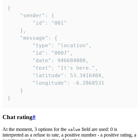
{

	"sender": {

		"id": "001"

	},

	"message": {

		"type": "location",

		"id": "0007",

		"date": 946684800,

		"text": "It's here.",

		"latitude": 53.3416484,

		"longitude": -6.2868531

	}

}
Chat rating
#
At the moment, 3 options for the
field are used: 0 is
value
interpreted as a refuse to rate, a positive number - a positive rating, a