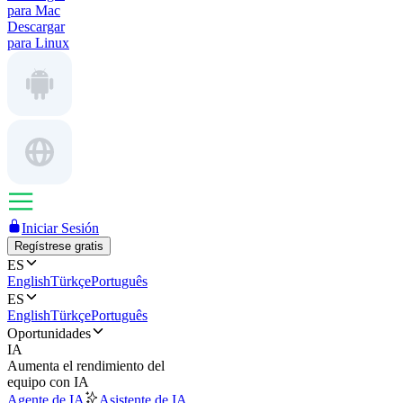
para Mac
Descargar
para Linux
Iniciar Sesión
Regístrese gratis
ES
English
Türkçe
Português
ES
English
Türkçe
Português
Oportunidades
IA
Aumenta el rendimiento del
equipo con IA
Agente de IA
Asistente de IA