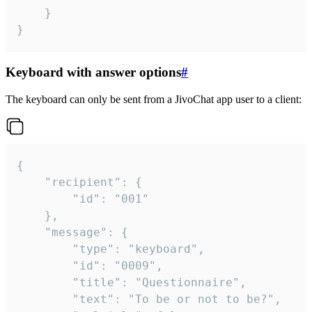
	}

}
Keyboard with answer options
#
The keyboard can only be sent from a JivoChat app user to a client:
{

	"recipient": {

		"id": "001"

	},

	"message": {

		"type": "keyboard",

		"id": "0009",

		"title": "Questionnaire",

		"text": "To be or not to be?",
