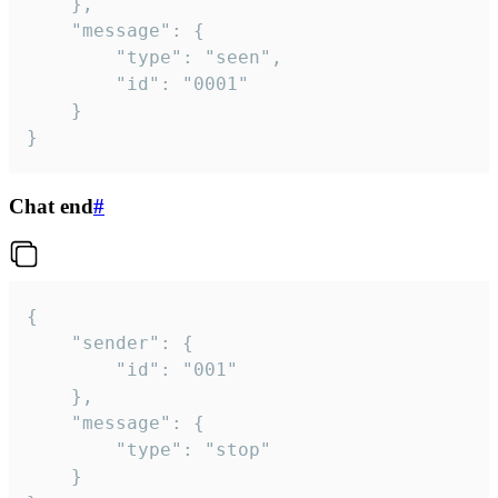
	},

	"message": {

		"type": "seen",

		"id": "0001"

	}

}
Chat end
#
{

	"sender": {

		"id": "001"

	},

	"message": {

		"type": "stop"

	}
