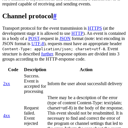
required capable of receiving and sending events.
Channel protocol
#
Transport protocol for the event transmission is
HTTPS
(at the
development stage it is allowed to use
HTTP
). An event is contained
in a body of a
POST
-request in
JSON
format (note: text encoding in
JSON format is
UTF-8
), requests must have an appropriate header
. Event
Content-Type: application/json; charset=utf-8
structure is described
further
. Response options are divided into 3
groups according to the HTTP-response code.
Code
Description
Action
Success.
Event is
2xx
Inform the user about successfull delivery
accepted for
processing
There may be a description of the error
(type of content Content-Type: text/plain;
Request
charset=utf-8) in the body of the response.
failed.
This event should not be resubmitted. It is
4xx
Event
necessary to find and correct the error of
rejected
the program or channel settings that led to