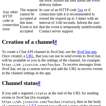
the error. Inform the user about the event
delivery failure
The request
In case of an HTTP code
5xx
or if
Any other
cannot be
connection fails it is recommended to
HTTP
accepted at
resend the request up to 3 times with an
code or
this time.
interval of 3-60 seconds. Inform the user
connection
Event is not
that the event is temporarily undeliverable.
error
accepted
Contact server support
Creation of a channel
#
To create a Chat API channel in JivoChat, use the
JivoChat app
.
Once created, a
URL
, that you can use to send events to JivoChat,
will be available to you in the settings of the channel, for example:
. To receive messages from
https://wh.jivosite.com/foo/bar
JivoChat, set up a custom server and add the URL to receive events
in the channel settings in the app.
Channel status
#
If you add a segment
at the end of the URL for sending
/status
events to JivoChat (for example,
), then in the body
https://wh.jivosite.com/foo/bar/status
of a response to a
GET
-request you will get a status of the channel,