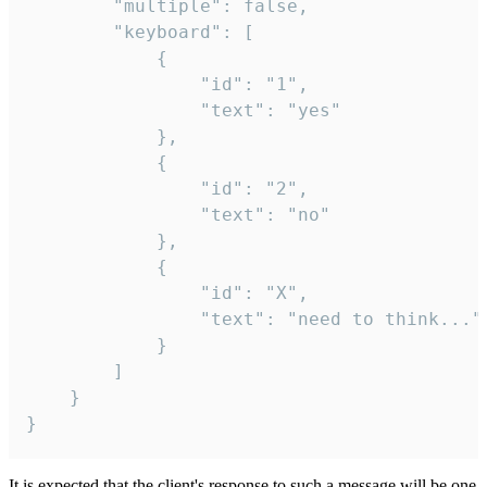
		"multiple": false,

		"keyboard": [

			{

				"id": "1",

				"text": "yes"

			},

			{

				"id": "2",

				"text": "no"

			},

			{

				"id": "X",

				"text": "need to think..."

			}

		]

	}

}
It is expected that the client's response to such a message will be one