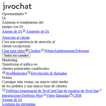
Oportunidades
IA
Aumenta el rendimiento del
equipo con IA
Agente de IA
Asistente de IA
Atención al cliente
Crea una experiencia de atención al
cliente excepcional
Chat para sitios
Chatbot
WhatsApp
Instagram
Telegram
Todos los canales
Marketing
Transforma el tráfico en
clientes potenciales cualificados
JivoMarketing
Devolución de llamadas
Ventas
Consigue más ventas, un mayor valor medio
de los pedidos y una mayor base de clientes
Teléfono empresarial de JivoChat
Chat de equipos de JivoChat
Integraciones
Teléfono Plus
Video llamadas
CRM
Agente de IA
Gestiona las preguntas