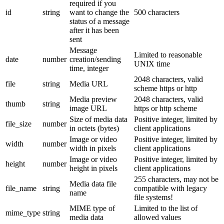
required if you
id
string
want to change the
500 characters
status of a message
after it has been
sent
Message
Limited to reasonable
date
number
creation/sending
UNIX time
time, integer
2048 characters, valid
file
string
Media URL
scheme https or http
Media preview
2048 characters, valid
thumb
string
image URL
https or http scheme
Size of media data
Positive integer, limited by
file_size
number
in octets (bytes)
client applications
Image or video
Positive integer, limited by
width
number
width in pixels
client applications
Image or video
Positive integer, limited by
height
number
height in pixels
client applications
255 characters, may not be
Media data file
file_name
string
compatible with legacy
name
file systems!
MIME type of
Limited to the list of
mime_type
string
media data
allowed values