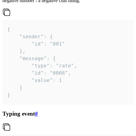
negative number - a negative chat rating.
{

	"sender": {

		"id": "001"

	},

	"message": {

		"type": "rate",

		"id": "0008",

		"value": 1

	}

}
Typing event
#