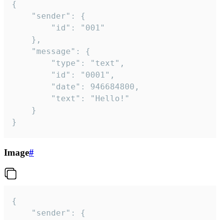
{

	"sender": {

		"id": "001"

	},

	"message": {

		"type": "text",

		"id": "0001",

		"date": 946684800,

		"text": "Hello!"

	}

}
Image
#
{

	"sender": {
