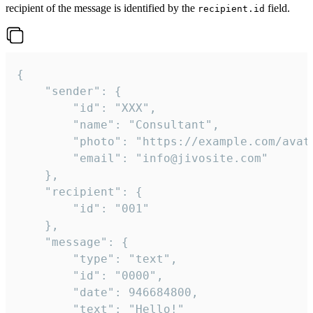
recipient of the message is identified by the
field.
recipient.id
{

	"sender": {

		"id": "XXX",

		"name": "Consultant",

		"photo": "https://example.com/avatar.png",

		"email": "info@jivosite.com"

	},

	"recipient": {

		"id": "001"

	},

	"message": {

		"type": "text",

		"id": "0000",

		"date": 946684800,

		"text": "Hello!"
