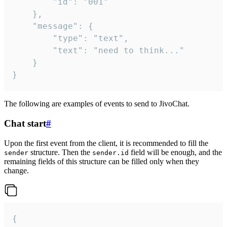
		"id": "001"

	},

	"message": {

		"type": "text",

		"text": "need to think..."

	}

}
The following are examples of events to send to JivoChat.
Chat start
#
Upon the first event from the client, it is recommended to fill the
structure. Then the
field will be enough, and the
sender
sender.id
remaining fields of this structure can be filled only when they
change.
{
