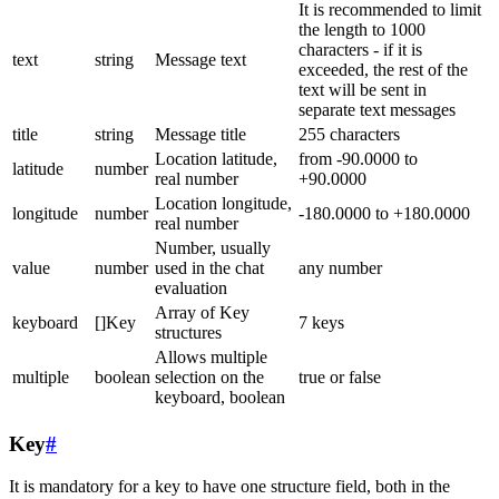
It is recommended to limit
the length to 1000
characters - if it is
text
string
Message text
exceeded, the rest of the
text will be sent in
separate text messages
title
string
Message title
255 characters
Location latitude,
from -90.0000 to
latitude
number
real number
+90.0000
Location longitude,
longitude
number
-180.0000 to +180.0000
real number
Number, usually
value
number
used in the chat
any number
evaluation
Array of Key
keyboard
[]Key
7 keys
structures
Allows multiple
multiple
boolean
selection on the
true or false
keyboard, boolean
Key
#
It is mandatory for a key to have one structure field, both in the