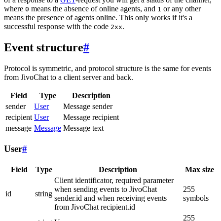
where
means the absence of online agents, and
or any other
0
1
means the presence of agents online. This only works if it's a
successful response with the code
.
2xx
Event structure
#
Protocol is symmetric, and protocol structure is the same for events
from JivoChat to a client server and back.
Field
Type
Description
sender
User
Message sender
recipient
User
Message recipient
message
Message
Message text
User
#
Field
Type
Description
Max size
Client identificator, required parameter
when sending events to JivoChat
255
id
string
sender.id and when receiving events
symbols
from JivoChat recipient.id
255