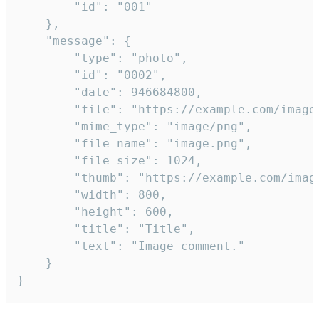
		"id": "001"

	},

	"message": {

		"type": "photo",

		"id": "0002",

		"date": 946684800,

		"file": "https://example.com/image.png",

		"mime_type": "image/png",

		"file_name": "image.png",

		"file_size": 1024,

		"thumb": "https://example.com/image_thumb.png",

		"width": 800,

		"height": 600,

		"title": "Title",

		"text": "Image comment."

	}

}