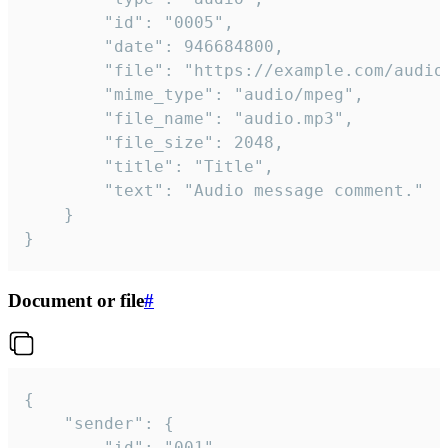
		"id": "0005",

		"date": 946684800,

		"file": "https://example.com/audio.mp3",

		"mime_type": "audio/mpeg",

		"file_name": "audio.mp3",

		"file_size": 2048,

		"title": "Title",

		"text": "Audio message comment."

	}

}
Document or file
#
{

	"sender": {

		"id": "001"
