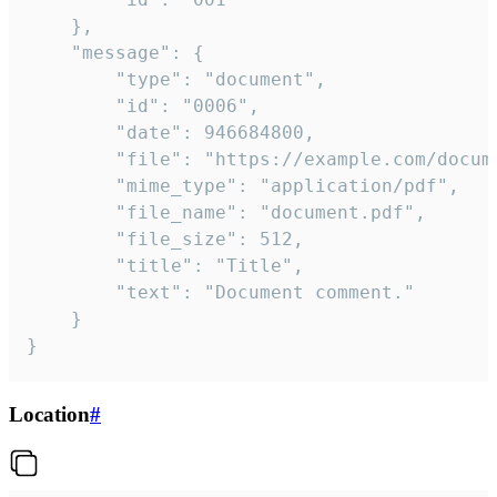
	},

	"message": {

		"type": "document",

		"id": "0006",

		"date": 946684800,

		"file": "https://example.com/document.pdf",

		"mime_type": "application/pdf",

		"file_name": "document.pdf",

		"file_size": 512,

		"title": "Title",

		"text": "Document comment."

	}

}
Location
#