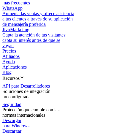
más frecuentes
WhatsApp
Aumenta las ventas y ofrece asistencia
a tus clientes a través de su aplicación
de mensajería preferida
JivoMarketing
Capta la atención de tus visitantes:
capta su interés antes de que se
vayan
Precios
Afiliados
Ayuda
Aplicaciones
Blog
Recursos
API para Desarrolladores
Soluciones de integración
preconfiguradas
Seguridad
Protección que cumple con las
normas internacionales
Descargar
para Windows
Descargar