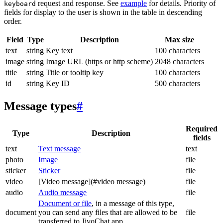
request and response. See
example
for details. Priority of
keyboard
fields for display to the user is shown in the table in descending
order.
Field
Type
Description
Max size
text
string
Key text
100 characters
image
string
Image URL (https or http scheme)
2048 characters
title
string
Title or tooltip key
100 characters
id
string
Key ID
500 characters
Message types
#
Required
Type
Description
fields
text
Text message
text
photo
Image
file
sticker
Sticker
file
video
[Video message](#video message)
file
audio
Audio message
file
Document or file
, in a message of this type,
document
you can send any files that are allowed to be
file
transferred to JivoChat app