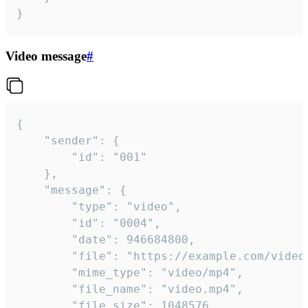
}
Video message
#
{

	"sender": {

		"id": "001"

	},

	"message": {

		"type": "video",

		"id": "0004",

		"date": 946684800,

		"file": "https://example.com/video.mp4",

		"mime_type": "video/mp4",

		"file_name": "video.mp4",

		"file_size": 1048576,
