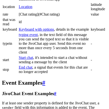
latitude
location
Location
longitude
rate
[Chat rating](#Chat rating)
value
that was
id
read
keyboard
Keyboard with options
, details in the example
keyboard
typing event
, in the text field of this message
you can send the typed text so that it is visible
typein
to the JivoChat app user. Send this event no
-
more than once every 5 seconds from one
client
Start chat
, it's intended to start a chat without
start
-
sending a message by the client
End chat
, a signal that events for this chat are
stop
-
no longer accepted
Event Examples
#
JivoChat Event Examples
#
If at least one sender property is defined for the JivoChat user, a
field with this information is added to the event. The
sender