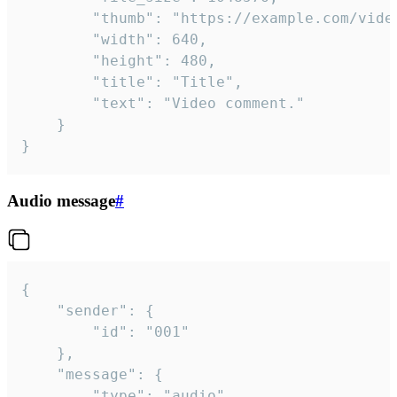
		"thumb": "https://example.com/video_thumb.png",

		"width": 640,

		"height": 480,

		"title": "Title",

		"text": "Video comment."

	}

}
Audio message
#
{

	"sender": {

		"id": "001"

	},

	"message": {

		"type": "audio",
