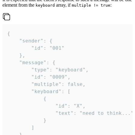
element from the
array, if
:
keyboard
multiple != true
{

	"sender": {

		"id": "001"

	},

	"message": {

		"type": "keyboard",

		"id": "0009",

		"multiple": false,

		"keyboard": [

			{

				"id": "X",

				"text": "need to think..."

			}

		]

	}
