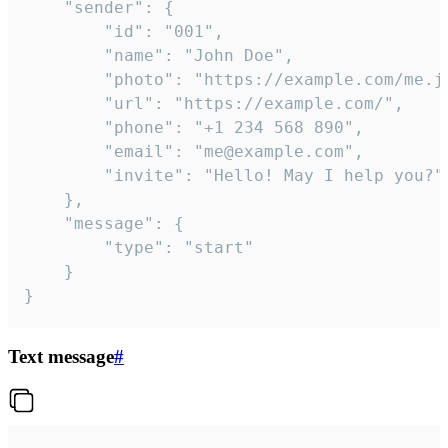
	"sender": {

		"id": "001",

		"name": "John Doe",

		"photo": "https://example.com/me.jpg",

		"url": "https://example.com/",

		"phone": "+1 234 568 890",

		"email": "me@example.com",

		"invite": "Hello! May I help you?"

	},

	"message": {

		"type": "start"

	}

}
Text message
#