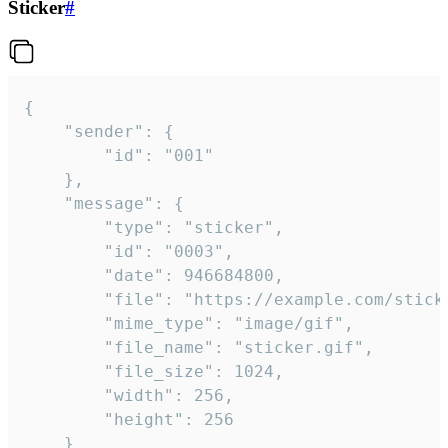
Sticker
#
{

	"sender": {

		"id": "001"

	},

	"message": {

		"type": "sticker",

		"id": "0003",

		"date": 946684800,

		"file": "https://example.com/sticker.gif",

		"mime_type": "image/gif",

		"file_name": "sticker.gif",

		"file_size": 1024,

		"width": 256,

		"height": 256

	}
