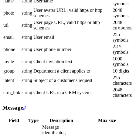
name
string
Username
symbols
User avatar URL, valid https or http
2048
photo
string
schemes
symbols
User page URL, valid https or http
2048
url
string
schemes
символов
255
email
string
User email
symbols
2-15
phone
string
User phone number
symbols
1000
invite
string
Client invitation text
symbols
group
string
Department a client applies to
10 digits
255
intent
string
Subject of a customer's request
characters
2048
crm_link
string
Client URL in a CRM system
characters
Message
#
Field
Type
Description
Max size
Message
identificator,