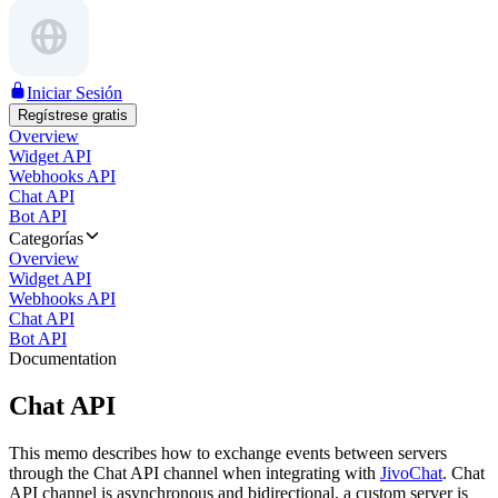
Iniciar Sesión
Regístrese gratis
Overview
Widget API
Webhooks API
Chat API
Bot API
Categorías
Overview
Widget API
Webhooks API
Chat API
Bot API
Documentation
Chat API
This memo describes how to exchange events between servers
through the Chat API channel when integrating with
JivoChat
. Chat
API channel is asynchronous and bidirectional, a custom server is