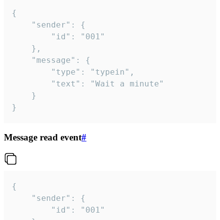
{

	"sender": {

		"id": "001"

	},

	"message": {

		"type": "typein",

		"text": "Wait a minute"

	}

}
Message read event
#
{

	"sender": {

		"id": "001"
