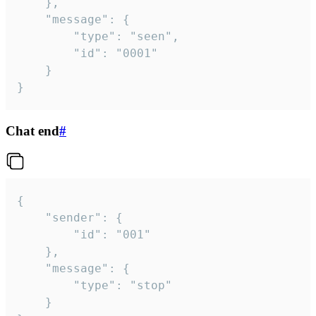
	},

	"message": {

		"type": "seen",

		"id": "0001"

	}

}
Chat end
#
{

	"sender": {

		"id": "001"

	},

	"message": {

		"type": "stop"

	}
