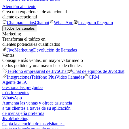
Atención al cliente
Crea una experiencia de atención al
cliente excepcional
Chat para sitios
Chatbot
WhatsApp
Instagram
Telegram
Todos los canales
Marketing
Transforma el tráfico en
clientes potenciales cualificados
JivoMarketing
Devolución de llamadas
Ventas
Consigue más ventas, un mayor valor medio
de los pedidos y una mayor base de clientes
Teléfono empresarial de JivoChat
Chat de equipos de JivoChat
Integraciones
Teléfono Plus
Video llamadas
CRM
Agente de IA
Gestiona las preguntas
más frecuentes
WhatsApp
Aumenta las ventas y ofrece asistencia
a tus clientes a través de su aplicación
de mensajería preferida
JivoMarketing
Capta la atención de tus visitantes:
capta su interés antes de que se