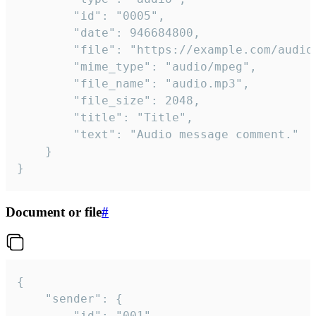
		"id": "0005",

		"date": 946684800,

		"file": "https://example.com/audio.mp3",

		"mime_type": "audio/mpeg",

		"file_name": "audio.mp3",

		"file_size": 2048,

		"title": "Title",

		"text": "Audio message comment."

	}

}
Document or file
#
{

	"sender": {

		"id": "001"
