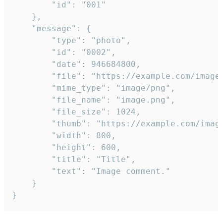
		"id": "001"

	},

	"message": {

		"type": "photo",

		"id": "0002",

		"date": 946684800,

		"file": "https://example.com/image.png",

		"mime_type": "image/png",

		"file_name": "image.png",

		"file_size": 1024,

		"thumb": "https://example.com/image_thumb.png",

		"width": 800,

		"height": 600,

		"title": "Title",

		"text": "Image comment."

	}

}