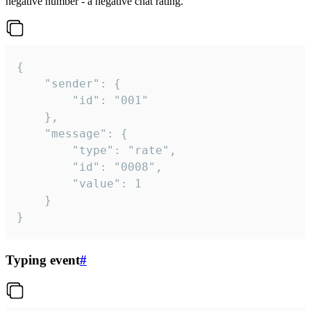
negative number - a negative chat rating.
{

	"sender": {

		"id": "001"

	},

	"message": {

		"type": "rate",

		"id": "0008",

		"value": 1

	}

}
Typing event
#