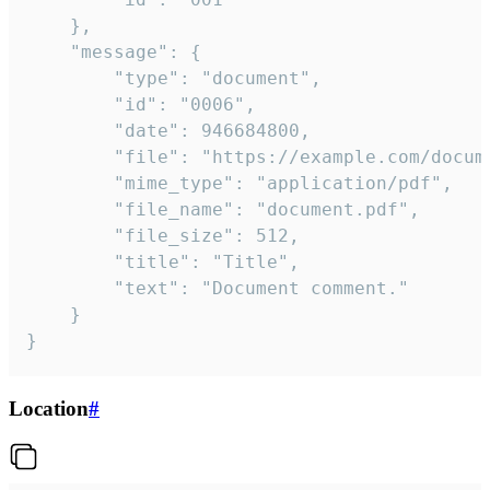
	},

	"message": {

		"type": "document",

		"id": "0006",

		"date": 946684800,

		"file": "https://example.com/document.pdf",

		"mime_type": "application/pdf",

		"file_name": "document.pdf",

		"file_size": 512,

		"title": "Title",

		"text": "Document comment."

	}

}
Location
#