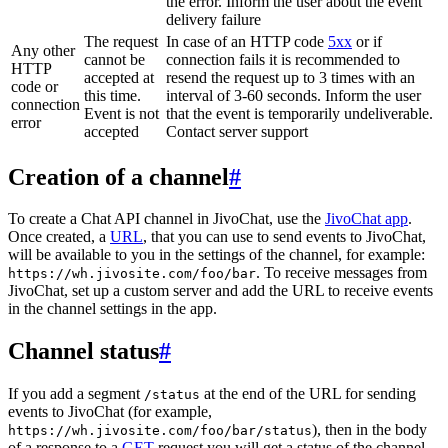
the error. Inform the user about the event
delivery failure
The request
In case of an HTTP code
5xx
or if
Any other
cannot be
connection fails it is recommended to
HTTP
accepted at
resend the request up to 3 times with an
code or
this time.
interval of 3-60 seconds. Inform the user
connection
Event is not
that the event is temporarily undeliverable.
error
accepted
Contact server support
Creation of a channel
#
To create a Chat API channel in JivoChat, use the
JivoChat app
.
Once created, a
URL
, that you can use to send events to JivoChat,
will be available to you in the settings of the channel, for example:
. To receive messages from
https://wh.jivosite.com/foo/bar
JivoChat, set up a custom server and add the URL to receive events
in the channel settings in the app.
Channel status
#
If you add a segment
at the end of the URL for sending
/status
events to JivoChat (for example,
), then in the body
https://wh.jivosite.com/foo/bar/status
of a response to a
GET
-request you will get a status of the channel,