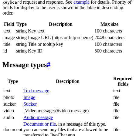
request and response. See
example
for details. Priority of
keyboard
fields for display to the user is shown in the table in descending
order.
Field
Type
Description
Max size
text
string
Key text
100 characters
image
string
Image URL (https or http scheme)
2048 characters
title
string
Title or tooltip key
100 characters
id
string
Key ID
500 characters
Message types
#
Required
Type
Description
fields
text
Text message
text
photo
Image
file
sticker
Sticker
file
video
[Video message](#video message)
file
audio
Audio message
file
Document or file
, in a message of this type,
document
you can send any files that are allowed to be
file
transferred to JivoChat app