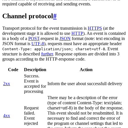
required capable of receiving and sending events.
Channel protocol
#
Transport protocol for the event transmission is
HTTPS
(at the
development stage it is allowed to use
HTTP
). An event is contained
in a body of a
POST
-request in
JSON
format (note: text encoding in
JSON format is
UTF-8
), requests must have an appropriate header
. Event
Content-Type: application/json; charset=utf-8
structure is described
further
. Response options are divided into 3
groups according to the HTTP-response code.
Code
Description
Action
Success.
Event is
2xx
Inform the user about successfull delivery
accepted for
processing
There may be a description of the error
(type of content Content-Type: text/plain;
Request
charset=utf-8) in the body of the response.
failed.
This event should not be resubmitted. It is
4xx
Event
necessary to find and correct the error of
rejected
the program or channel settings that led to