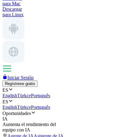
para Mac
Descargar
para Linux
Iniciar Sesión
Regístrese gratis
ES
English
Türkçe
Português
ES
English
Türkçe
Português
Oportunidades
IA
Aumenta el rendimiento del
equipo con IA
Agente de IA
Asistente de IA