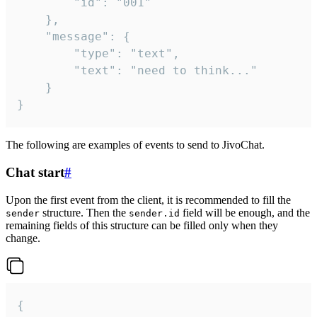
		"id": "001"

	},

	"message": {

		"type": "text",

		"text": "need to think..."

	}

}
The following are examples of events to send to JivoChat.
Chat start
#
Upon the first event from the client, it is recommended to fill the
structure. Then the
field will be enough, and the
sender
sender.id
remaining fields of this structure can be filled only when they
change.
{
