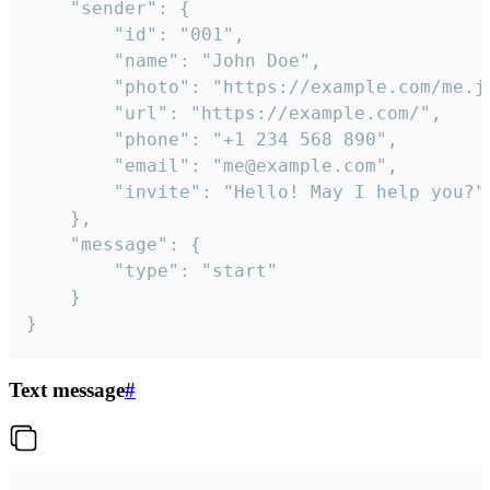
	"sender": {

		"id": "001",

		"name": "John Doe",

		"photo": "https://example.com/me.jpg",

		"url": "https://example.com/",

		"phone": "+1 234 568 890",

		"email": "me@example.com",

		"invite": "Hello! May I help you?"

	},

	"message": {

		"type": "start"

	}

}
Text message
#