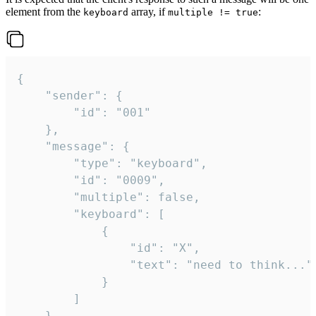
element from the
array, if
:
keyboard
multiple != true
{

	"sender": {

		"id": "001"

	},

	"message": {

		"type": "keyboard",

		"id": "0009",

		"multiple": false,

		"keyboard": [

			{

				"id": "X",

				"text": "need to think..."

			}

		]

	}
