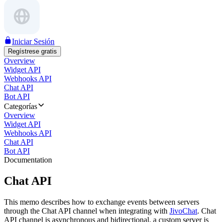
Iniciar Sesión
Regístrese gratis
Overview
Widget API
Webhooks API
Chat API
Bot API
Categorías
Overview
Widget API
Webhooks API
Chat API
Bot API
Documentation
Chat API
This memo describes how to exchange events between servers
through the Chat API channel when integrating with
JivoChat
. Chat
API channel is asynchronous and bidirectional, a custom server is