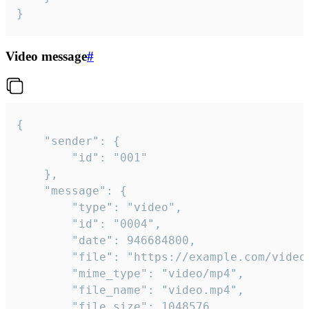
}
Video message
#
{

	"sender": {

		"id": "001"

	},

	"message": {

		"type": "video",

		"id": "0004",

		"date": 946684800,

		"file": "https://example.com/video.mp4",

		"mime_type": "video/mp4",

		"file_name": "video.mp4",

		"file_size": 1048576,
