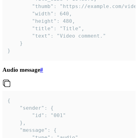
		"thumb": "https://example.com/video_thumb.png",

		"width": 640,

		"height": 480,

		"title": "Title",

		"text": "Video comment."

	}

}
Audio message
#
{

	"sender": {

		"id": "001"

	},

	"message": {

		"type": "audio",
