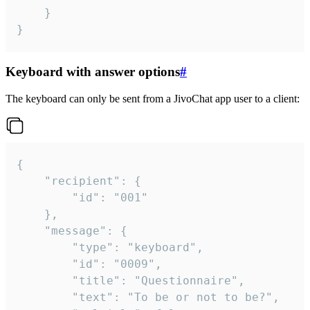
	}

}
Keyboard with answer options
#
The keyboard can only be sent from a JivoChat app user to a client:
{

	"recipient": {

		"id": "001"

	},

	"message": {

		"type": "keyboard",

		"id": "0009",

		"title": "Questionnaire",

		"text": "To be or not to be?",
