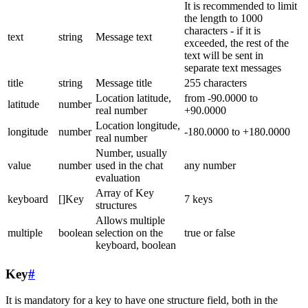
It is recommended to limit
the length to 1000
characters - if it is
text
string
Message text
exceeded, the rest of the
text will be sent in
separate text messages
title
string
Message title
255 characters
Location latitude,
from -90.0000 to
latitude
number
real number
+90.0000
Location longitude,
longitude
number
-180.0000 to +180.0000
real number
Number, usually
value
number
used in the chat
any number
evaluation
Array of Key
keyboard
[]Key
7 keys
structures
Allows multiple
multiple
boolean
selection on the
true or false
keyboard, boolean
Key
#
It is mandatory for a key to have one structure field, both in the