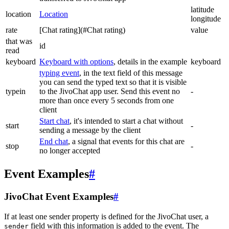
latitude
location
Location
longitude
rate
[Chat rating](#Chat rating)
value
that was
id
read
keyboard
Keyboard with options
, details in the example
keyboard
typing event
, in the text field of this message
you can send the typed text so that it is visible
typein
to the JivoChat app user. Send this event no
-
more than once every 5 seconds from one
client
Start chat
, it's intended to start a chat without
start
-
sending a message by the client
End chat
, a signal that events for this chat are
stop
-
no longer accepted
Event Examples
#
JivoChat Event Examples
#
If at least one sender property is defined for the JivoChat user, a
field with this information is added to the event. The
sender