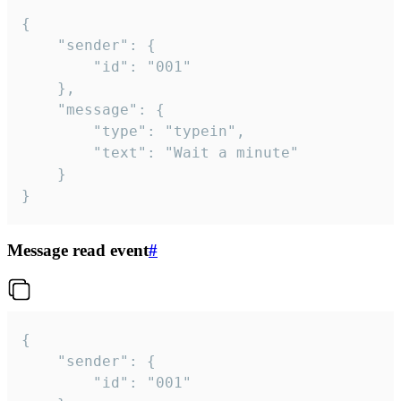
{

	"sender": {

		"id": "001"

	},

	"message": {

		"type": "typein",

		"text": "Wait a minute"

	}

}
Message read event
#
{

	"sender": {

		"id": "001"
