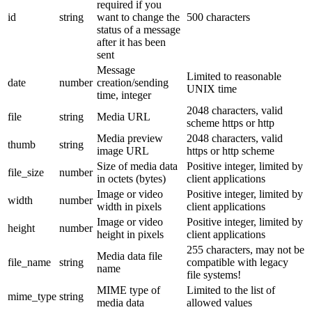
required if you
id
string
want to change the
500 characters
status of a message
after it has been
sent
Message
Limited to reasonable
date
number
creation/sending
UNIX time
time, integer
2048 characters, valid
file
string
Media URL
scheme https or http
Media preview
2048 characters, valid
thumb
string
image URL
https or http scheme
Size of media data
Positive integer, limited by
file_size
number
in octets (bytes)
client applications
Image or video
Positive integer, limited by
width
number
width in pixels
client applications
Image or video
Positive integer, limited by
height
number
height in pixels
client applications
255 characters, may not be
Media data file
file_name
string
compatible with legacy
name
file systems!
MIME type of
Limited to the list of
mime_type
string
media data
allowed values