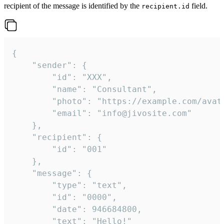
recipient of the message is identified by the
field.
recipient.id
{

	"sender": {

		"id": "XXX",

		"name": "Consultant",

		"photo": "https://example.com/avatar.png",

		"email": "info@jivosite.com"

	},

	"recipient": {

		"id": "001"

	},

	"message": {

		"type": "text",

		"id": "0000",

		"date": 946684800,

		"text": "Hello!"
