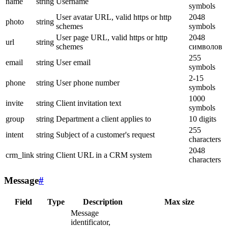
name
string
Username
symbols
User avatar URL, valid https or http
2048
photo
string
schemes
symbols
User page URL, valid https or http
2048
url
string
schemes
символов
255
email
string
User email
symbols
2-15
phone
string
User phone number
symbols
1000
invite
string
Client invitation text
symbols
group
string
Department a client applies to
10 digits
255
intent
string
Subject of a customer's request
characters
2048
crm_link
string
Client URL in a CRM system
characters
Message
#
Field
Type
Description
Max size
Message
identificator,