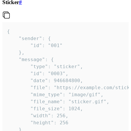
Sticker
#
{

	"sender": {

		"id": "001"

	},

	"message": {

		"type": "sticker",

		"id": "0003",

		"date": 946684800,

		"file": "https://example.com/sticker.gif",

		"mime_type": "image/gif",

		"file_name": "sticker.gif",

		"file_size": 1024,

		"width": 256,

		"height": 256

	}
