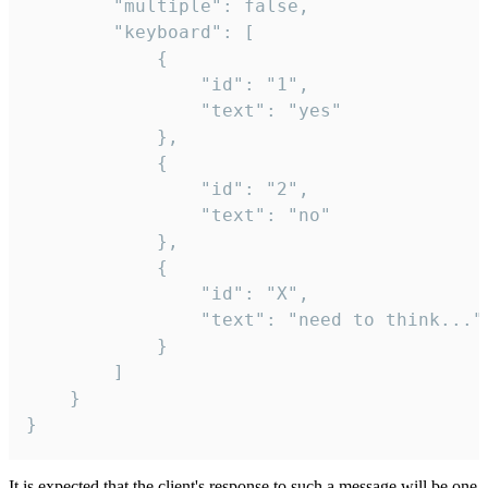
		"multiple": false,

		"keyboard": [

			{

				"id": "1",

				"text": "yes"

			},

			{

				"id": "2",

				"text": "no"

			},

			{

				"id": "X",

				"text": "need to think..."

			}

		]

	}

}
It is expected that the client's response to such a message will be one