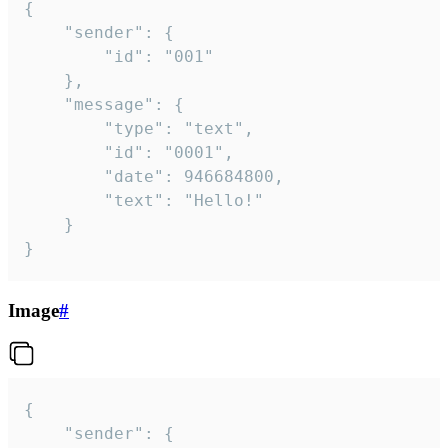
{

	"sender": {

		"id": "001"

	},

	"message": {

		"type": "text",

		"id": "0001",

		"date": 946684800,

		"text": "Hello!"

	}

}
Image
#
{

	"sender": {
