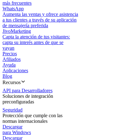
más frecuentes
WhatsApp
Aumenta las ventas y ofrece asistencia
a tus clientes a través de su aplicación
de mensajería preferida
JivoMarketing
Capta la atención de tus visitantes:
capta su interés antes de que se
vayan
Precios
Afiliados
Ayuda
Aplicaciones
Blog
Recursos
API para Desarrolladores
Soluciones de integración
preconfiguradas
Seguridad
Protección que cumple con las
normas internacionales
Descargar
para Windows
Descargar