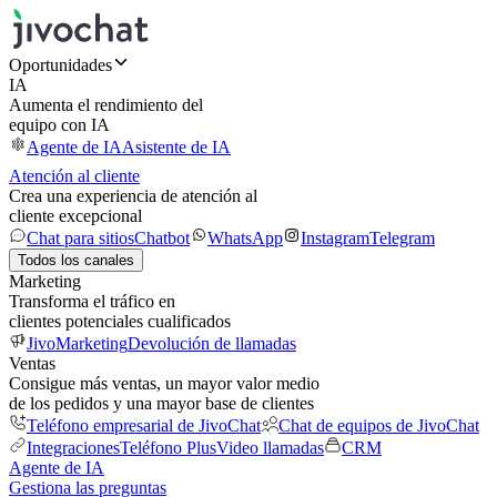
Oportunidades
IA
Aumenta el rendimiento del
equipo con IA
Agente de IA
Asistente de IA
Atención al cliente
Crea una experiencia de atención al
cliente excepcional
Chat para sitios
Chatbot
WhatsApp
Instagram
Telegram
Todos los canales
Marketing
Transforma el tráfico en
clientes potenciales cualificados
JivoMarketing
Devolución de llamadas
Ventas
Consigue más ventas, un mayor valor medio
de los pedidos y una mayor base de clientes
Teléfono empresarial de JivoChat
Chat de equipos de JivoChat
Integraciones
Teléfono Plus
Video llamadas
CRM
Agente de IA
Gestiona las preguntas