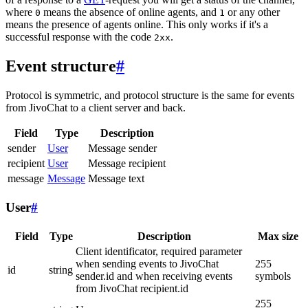
where
means the absence of online agents, and
or any other
0
1
means the presence of agents online. This only works if it's a
successful response with the code
.
2xx
Event structure
#
Protocol is symmetric, and protocol structure is the same for events
from JivoChat to a client server and back.
Field
Type
Description
sender
User
Message sender
recipient
User
Message recipient
message
Message
Message text
User
#
Field
Type
Description
Max size
Client identificator, required parameter
when sending events to JivoChat
255
id
string
sender.id and when receiving events
symbols
from JivoChat recipient.id
255