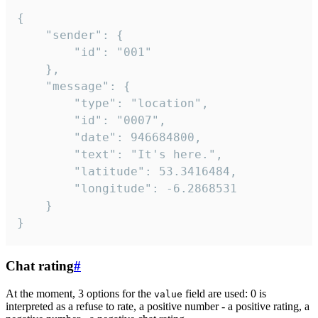
{

	"sender": {

		"id": "001"

	},

	"message": {

		"type": "location",

		"id": "0007",

		"date": 946684800,

		"text": "It's here.",

		"latitude": 53.3416484,

		"longitude": -6.2868531

	}

}
Chat rating
#
At the moment, 3 options for the
field are used: 0 is
value
interpreted as a refuse to rate, a positive number - a positive rating, a