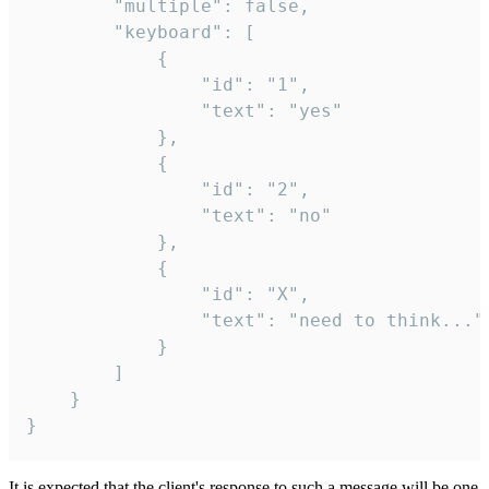
		"multiple": false,

		"keyboard": [

			{

				"id": "1",

				"text": "yes"

			},

			{

				"id": "2",

				"text": "no"

			},

			{

				"id": "X",

				"text": "need to think..."

			}

		]

	}

}
It is expected that the client's response to such a message will be one