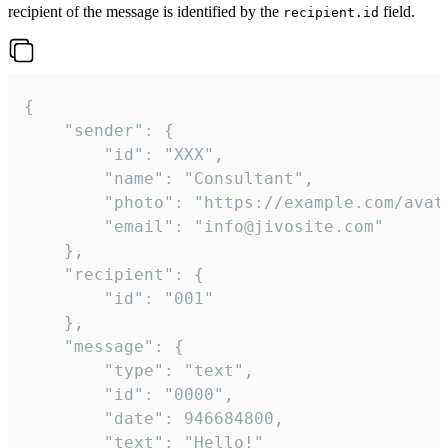
recipient of the message is identified by the
field.
recipient.id
{

	"sender": {

		"id": "XXX",

		"name": "Consultant",

		"photo": "https://example.com/avatar.png",

		"email": "info@jivosite.com"

	},

	"recipient": {

		"id": "001"

	},

	"message": {

		"type": "text",

		"id": "0000",

		"date": 946684800,

		"text": "Hello!"
