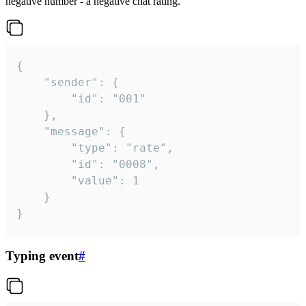
negative number - a negative chat rating.
{

	"sender": {

		"id": "001"

	},

	"message": {

		"type": "rate",

		"id": "0008",

		"value": 1

	}

}
Typing event
#