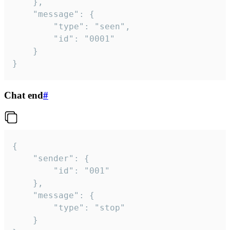
	},

	"message": {

		"type": "seen",

		"id": "0001"

	}

}
Chat end
#
{

	"sender": {

		"id": "001"

	},

	"message": {

		"type": "stop"

	}
