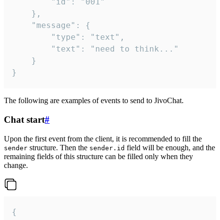
		"id": "001"

	},

	"message": {

		"type": "text",

		"text": "need to think..."

	}

}
The following are examples of events to send to JivoChat.
Chat start
#
Upon the first event from the client, it is recommended to fill the
structure. Then the
field will be enough, and the
sender
sender.id
remaining fields of this structure can be filled only when they
change.
{
