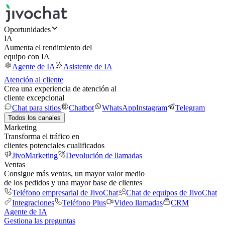
Oportunidades
IA
Aumenta el rendimiento del
equipo con IA
Agente de IA
Asistente de IA
Atención al cliente
Crea una experiencia de atención al
cliente excepcional
Chat para sitios
Chatbot
WhatsApp
Instagram
Telegram
Todos los canales
Marketing
Transforma el tráfico en
clientes potenciales cualificados
JivoMarketing
Devolución de llamadas
Ventas
Consigue más ventas, un mayor valor medio
de los pedidos y una mayor base de clientes
Teléfono empresarial de JivoChat
Chat de equipos de JivoChat
Integraciones
Teléfono Plus
Video llamadas
CRM
Agente de IA
Gestiona las preguntas