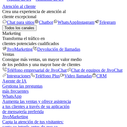
Atención al cliente
Crea una experiencia de atención al
cliente excepcional
Chat para sitios
Chatbot
WhatsApp
Instagram
Telegram
Todos los canales
Marketing
Transforma el tráfico en
clientes potenciales cualificados
JivoMarketing
Devolución de llamadas
Ventas
Consigue más ventas, un mayor valor medio
de los pedidos y una mayor base de clientes
Teléfono empresarial de JivoChat
Chat de equipos de JivoChat
Integraciones
Teléfono Plus
Video llamadas
CRM
Agente de IA
Gestiona las preguntas
más frecuentes
WhatsApp
Aumenta las ventas y ofrece asistencia
a tus clientes a través de su aplicación
de mensajería preferida
JivoMarketing
Capta la atención de tus visitantes:
capta su interés antes de que se