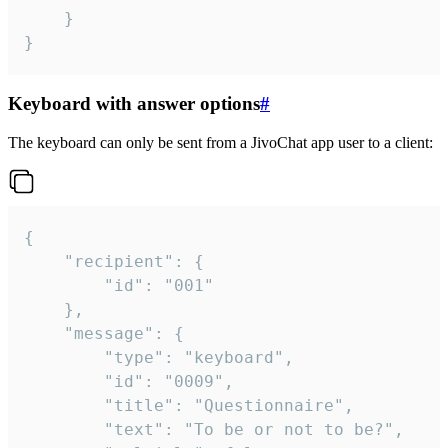
	}

}
Keyboard with answer options
#
The keyboard can only be sent from a JivoChat app user to a client:
{

	"recipient": {

		"id": "001"

	},

	"message": {

		"type": "keyboard",

		"id": "0009",

		"title": "Questionnaire",

		"text": "To be or not to be?",
