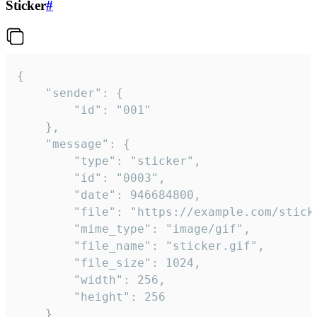
Sticker
#
{

	"sender": {

		"id": "001"

	},

	"message": {

		"type": "sticker",

		"id": "0003",

		"date": 946684800,

		"file": "https://example.com/sticker.gif",

		"mime_type": "image/gif",

		"file_name": "sticker.gif",

		"file_size": 1024,

		"width": 256,

		"height": 256

	}
