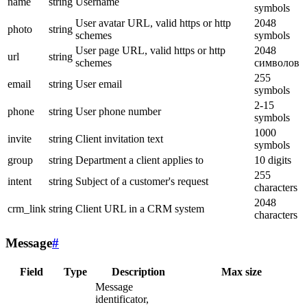
name
string
Username
symbols
User avatar URL, valid https or http
2048
photo
string
schemes
symbols
User page URL, valid https or http
2048
url
string
schemes
символов
255
email
string
User email
symbols
2-15
phone
string
User phone number
symbols
1000
invite
string
Client invitation text
symbols
group
string
Department a client applies to
10 digits
255
intent
string
Subject of a customer's request
characters
2048
crm_link
string
Client URL in a CRM system
characters
Message
#
Field
Type
Description
Max size
Message
identificator,