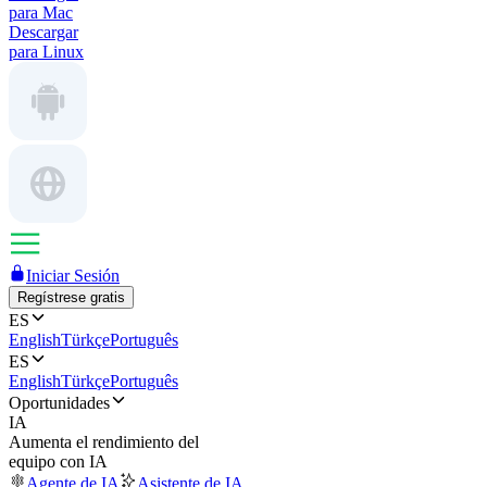
para Mac
Descargar
para Linux
Iniciar Sesión
Regístrese gratis
ES
English
Türkçe
Português
ES
English
Türkçe
Português
Oportunidades
IA
Aumenta el rendimiento del
equipo con IA
Agente de IA
Asistente de IA