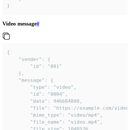
}
Video message
#
{

	"sender": {

		"id": "001"

	},

	"message": {

		"type": "video",

		"id": "0004",

		"date": 946684800,

		"file": "https://example.com/video.mp4",

		"mime_type": "video/mp4",

		"file_name": "video.mp4",

		"file_size": 1048576,
