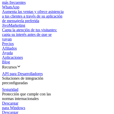
más frecuentes
WhatsApp
Aumenta las ventas y ofrece asistencia
a tus clientes a través de su aplicación
de mensajería preferida
JivoMarketing
Capta la atención de tus visitantes:
capta su interés antes de que se
vayan
Precios
Afiliados
Ayuda
Aplicaciones
Blog
Recursos
API para Desarrolladores
Soluciones de integración
preconfiguradas
Seguridad
Protección que cumple con las
normas internacionales
Descargar
para Windows
Descargar