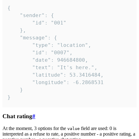
{

	"sender": {

		"id": "001"

	},

	"message": {

		"type": "location",

		"id": "0007",

		"date": 946684800,

		"text": "It's here.",

		"latitude": 53.3416484,

		"longitude": -6.2868531

	}

}
Chat rating
#
At the moment, 3 options for the
field are used: 0 is
value
interpreted as a refuse to rate, a positive number - a positive rating, a