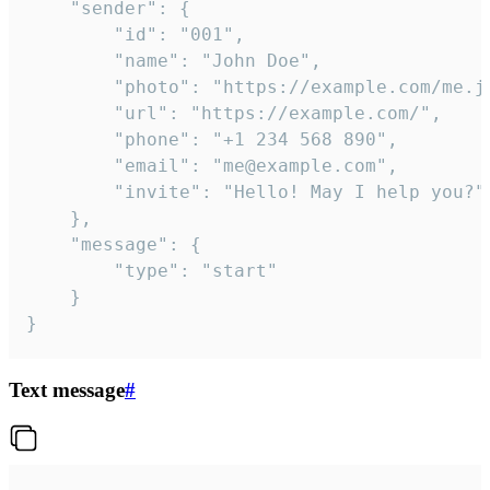
	"sender": {

		"id": "001",

		"name": "John Doe",

		"photo": "https://example.com/me.jpg",

		"url": "https://example.com/",

		"phone": "+1 234 568 890",

		"email": "me@example.com",

		"invite": "Hello! May I help you?"

	},

	"message": {

		"type": "start"

	}

}
Text message
#