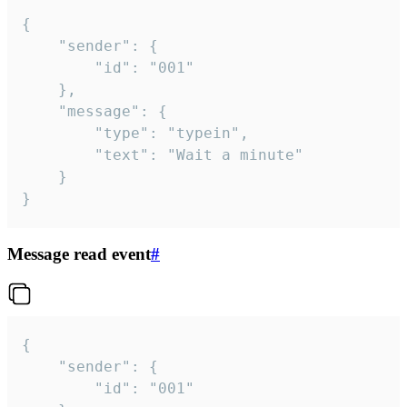
{

	"sender": {

		"id": "001"

	},

	"message": {

		"type": "typein",

		"text": "Wait a minute"

	}

}
Message read event
#
{

	"sender": {

		"id": "001"
