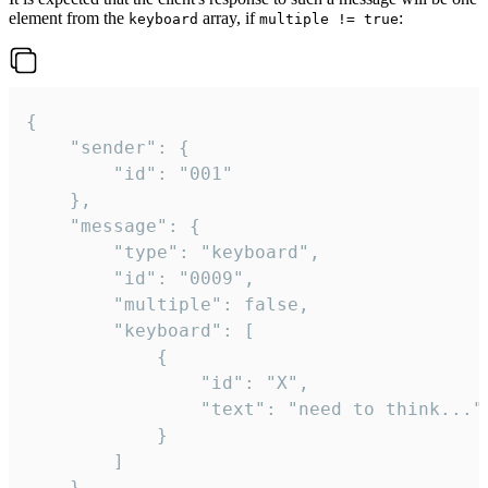
element from the
array, if
:
keyboard
multiple != true
{

	"sender": {

		"id": "001"

	},

	"message": {

		"type": "keyboard",

		"id": "0009",

		"multiple": false,

		"keyboard": [

			{

				"id": "X",

				"text": "need to think..."

			}

		]

	}
