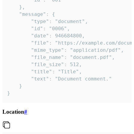
	},

	"message": {

		"type": "document",

		"id": "0006",

		"date": 946684800,

		"file": "https://example.com/document.pdf",

		"mime_type": "application/pdf",

		"file_name": "document.pdf",

		"file_size": 512,

		"title": "Title",

		"text": "Document comment."

	}

}
Location
#