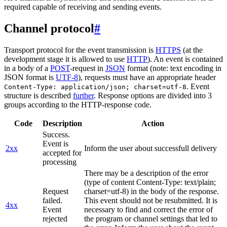
required capable of receiving and sending events.
Channel protocol
#
Transport protocol for the event transmission is
HTTPS
(at the
development stage it is allowed to use
HTTP
). An event is contained
in a body of a
POST
-request in
JSON
format (note: text encoding in
JSON format is
UTF-8
), requests must have an appropriate header
. Event
Content-Type: application/json; charset=utf-8
structure is described
further
. Response options are divided into 3
groups according to the HTTP-response code.
Code
Description
Action
Success.
Event is
2xx
Inform the user about successfull delivery
accepted for
processing
There may be a description of the error
(type of content Content-Type: text/plain;
Request
charset=utf-8) in the body of the response.
failed.
This event should not be resubmitted. It is
4xx
Event
necessary to find and correct the error of
rejected
the program or channel settings that led to