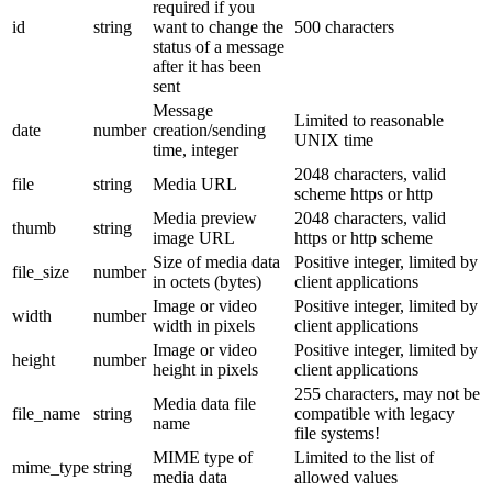
required if you
id
string
want to change the
500 characters
status of a message
after it has been
sent
Message
Limited to reasonable
date
number
creation/sending
UNIX time
time, integer
2048 characters, valid
file
string
Media URL
scheme https or http
Media preview
2048 characters, valid
thumb
string
image URL
https or http scheme
Size of media data
Positive integer, limited by
file_size
number
in octets (bytes)
client applications
Image or video
Positive integer, limited by
width
number
width in pixels
client applications
Image or video
Positive integer, limited by
height
number
height in pixels
client applications
255 characters, may not be
Media data file
file_name
string
compatible with legacy
name
file systems!
MIME type of
Limited to the list of
mime_type
string
media data
allowed values