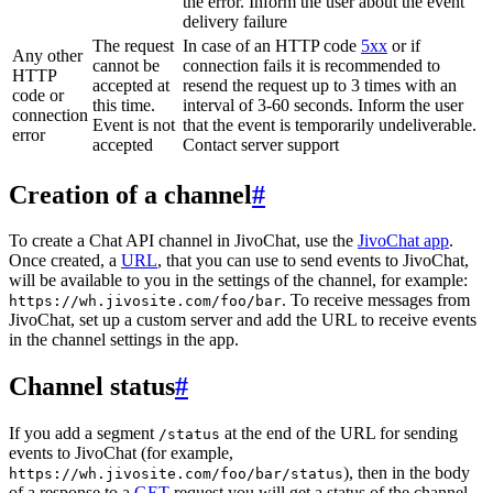
the error. Inform the user about the event
delivery failure
The request
In case of an HTTP code
5xx
or if
Any other
cannot be
connection fails it is recommended to
HTTP
accepted at
resend the request up to 3 times with an
code or
this time.
interval of 3-60 seconds. Inform the user
connection
Event is not
that the event is temporarily undeliverable.
error
accepted
Contact server support
Creation of a channel
#
To create a Chat API channel in JivoChat, use the
JivoChat app
.
Once created, a
URL
, that you can use to send events to JivoChat,
will be available to you in the settings of the channel, for example:
. To receive messages from
https://wh.jivosite.com/foo/bar
JivoChat, set up a custom server and add the URL to receive events
in the channel settings in the app.
Channel status
#
If you add a segment
at the end of the URL for sending
/status
events to JivoChat (for example,
), then in the body
https://wh.jivosite.com/foo/bar/status
of a response to a
GET
-request you will get a status of the channel,