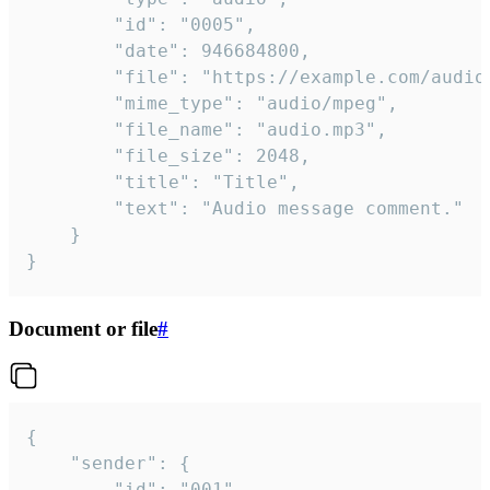
		"id": "0005",

		"date": 946684800,

		"file": "https://example.com/audio.mp3",

		"mime_type": "audio/mpeg",

		"file_name": "audio.mp3",

		"file_size": 2048,

		"title": "Title",

		"text": "Audio message comment."

	}

}
Document or file
#
{

	"sender": {

		"id": "001"
