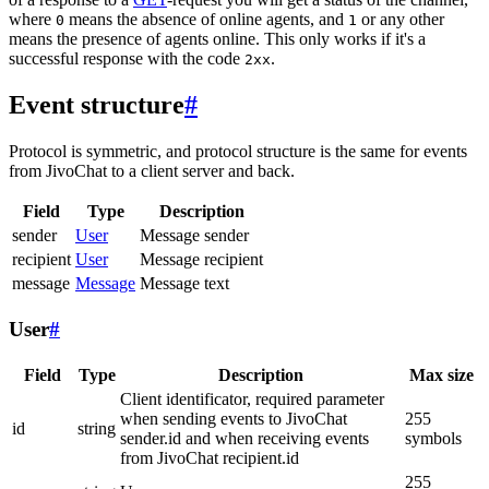
where
means the absence of online agents, and
or any other
0
1
means the presence of agents online. This only works if it's a
successful response with the code
.
2xx
Event structure
#
Protocol is symmetric, and protocol structure is the same for events
from JivoChat to a client server and back.
Field
Type
Description
sender
User
Message sender
recipient
User
Message recipient
message
Message
Message text
User
#
Field
Type
Description
Max size
Client identificator, required parameter
when sending events to JivoChat
255
id
string
sender.id and when receiving events
symbols
from JivoChat recipient.id
255