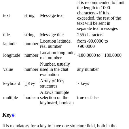
It is recommended to limit
the length to 1000
characters - if it is
text
string
Message text
exceeded, the rest of the
text will be sent in
separate text messages
title
string
Message title
255 characters
Location latitude,
from -90.0000 to
latitude
number
real number
+90.0000
Location longitude,
longitude
number
-180.0000 to +180.0000
real number
Number, usually
value
number
used in the chat
any number
evaluation
Array of Key
keyboard
[]Key
7 keys
structures
Allows multiple
multiple
boolean
selection on the
true or false
keyboard, boolean
Key
#
It is mandatory for a key to have one structure field, both in the