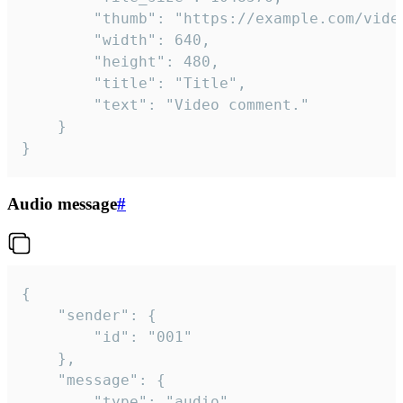
		"thumb": "https://example.com/video_thumb.png",

		"width": 640,

		"height": 480,

		"title": "Title",

		"text": "Video comment."

	}

}
Audio message
#
{

	"sender": {

		"id": "001"

	},

	"message": {

		"type": "audio",
