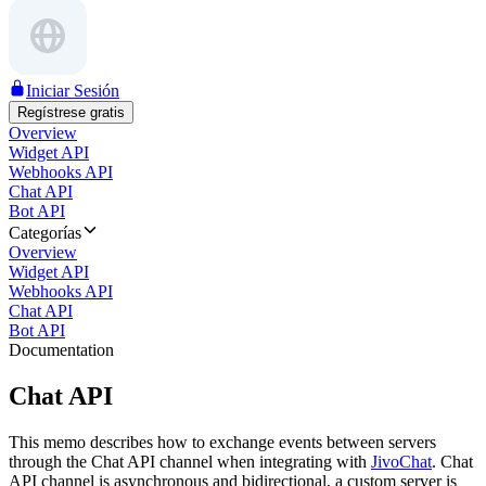
Iniciar Sesión
Regístrese gratis
Overview
Widget API
Webhooks API
Chat API
Bot API
Categorías
Overview
Widget API
Webhooks API
Chat API
Bot API
Documentation
Chat API
This memo describes how to exchange events between servers
through the Chat API channel when integrating with
JivoChat
. Chat
API channel is asynchronous and bidirectional, a custom server is