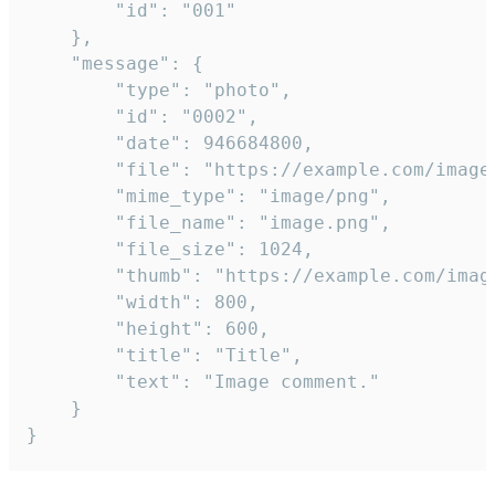
		"id": "001"

	},

	"message": {

		"type": "photo",

		"id": "0002",

		"date": 946684800,

		"file": "https://example.com/image.png",

		"mime_type": "image/png",

		"file_name": "image.png",

		"file_size": 1024,

		"thumb": "https://example.com/image_thumb.png",

		"width": 800,

		"height": 600,

		"title": "Title",

		"text": "Image comment."

	}

}