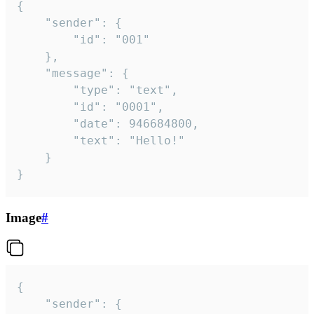
{

	"sender": {

		"id": "001"

	},

	"message": {

		"type": "text",

		"id": "0001",

		"date": 946684800,

		"text": "Hello!"

	}

}
Image
#
{

	"sender": {
