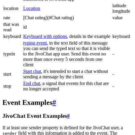
latitude
location
Location
longitude
rate
[Chat rating](#Chat rating)
value
that was
id
read
keyboard
Keyboard with options
, details in the example
keyboard
typing event
, in the text field of this message
you can send the typed text so that it is visible
typein
to the JivoChat app user. Send this event no
-
more than once every 5 seconds from one
client
Start chat
, it's intended to start a chat without
start
-
sending a message by the client
End chat
, a signal that events for this chat are
stop
-
no longer accepted
Event Examples
#
JivoChat Event Examples
#
If at least one sender property is defined for the JivoChat user, a
field with this information is added to the event. The
sender