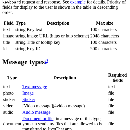
request and response. See
example
for details. Priority of
keyboard
fields for display to the user is shown in the table in descending
order.
Field
Type
Description
Max size
text
string
Key text
100 characters
image
string
Image URL (https or http scheme)
2048 characters
title
string
Title or tooltip key
100 characters
id
string
Key ID
500 characters
Message types
#
Required
Type
Description
fields
text
Text message
text
photo
Image
file
sticker
Sticker
file
video
[Video message](#video message)
file
audio
Audio message
file
Document or file
, in a message of this type,
document
you can send any files that are allowed to be
file
transferred to JivoChat app