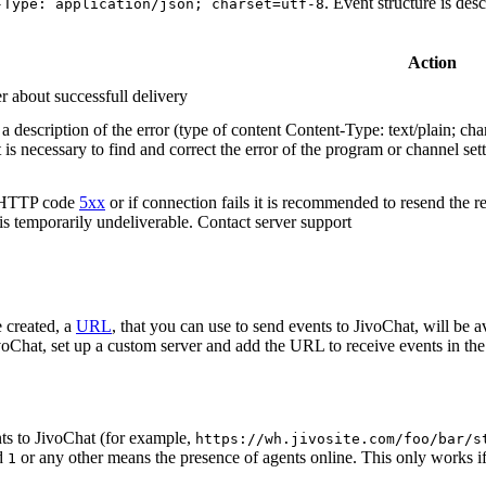
. Event structure is des
-Type: application/json; charset=utf-8
Action
r about successfull delivery
 description of the error (type of content Content-Type: text/plain; cha
t is necessary to find and correct the error of the program or channel sett
n HTTP code
5xx
or if connection fails it is recommended to resend the r
 is temporarily undeliverable. Contact server support
 created, a
URL
, that you can use to send events to JivoChat, will be a
oChat, set up a custom server and add the URL to receive events in the 
ts to JivoChat (for example,
https://wh.jivosite.com/foo/bar/s
nd
or any other means the presence of agents online. This only works if
1