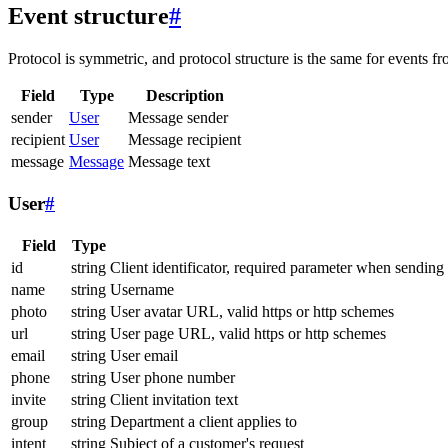
Event structure
#
Protocol is symmetric, and protocol structure is the same for events fr
Field
Type
Description
sender
User
Message sender
recipient
User
Message recipient
message
Message
Message text
User
#
Field
Type
id
string
Client identificator, required parameter when sending
name
string
Username
photo
string
User avatar URL, valid https or http schemes
url
string
User page URL, valid https or http schemes
email
string
User email
phone
string
User phone number
invite
string
Client invitation text
group
string
Department a client applies to
intent
string
Subject of a customer's request