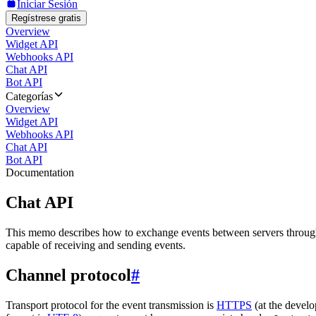
Iniciar Sesión
Regístrese gratis
Overview
Widget API
Webhooks API
Chat API
Bot API
Categorías
Overview
Widget API
Webhooks API
Chat API
Bot API
Documentation
Chat API
This memo describes how to exchange events between servers throug
capable of receiving and sending events.
Channel protocol
#
Transport protocol for the event transmission is
HTTPS
(at the develo