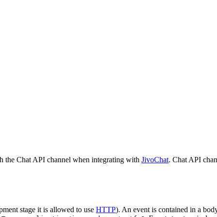
h the Chat API channel when integrating with
JivoChat
. Chat API chan
pment stage it is allowed to use
HTTP
). An event is contained in a bod