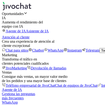
Oportunidades
IA
Aumenta el rendimiento del
equipo con IA
Agente de IA
Asistente de IA
Atención al cliente
Crea una experiencia de atención al
cliente excepcional
Chat para sitios
Chatbot
WhatsApp
Instagram
Telegram
To
Marketing
Transforma el tráfico en
clientes potenciales cualificados
JivoMarketing
Devolución de llamadas
Ventas
Consigue más ventas, un mayor valor medio
de los pedidos y una mayor base de clientes
Teléfono empresarial de JivoChat
Chat de equipos de JivoChat
In
Agente de IA
Gestiona las preguntas
más frecuentes
WhatsApp