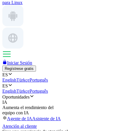
para Linux
Iniciar Sesión
Regístrese gratis
ES
English
Türkçe
Português
ES
English
Türkçe
Português
Oportunidades
IA
Aumenta el rendimiento del
equipo con IA
Agente de IA
Asistente de IA
Atención al cliente