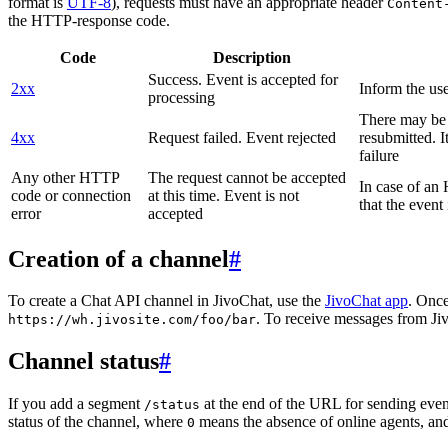
format is
UTF-8
), requests must have an appropriate header
Content
the HTTP-response code.
Code
Description
Success. Event is accepted for
2xx
Inform the use
processing
There may be a
4xx
Request failed. Event rejected
resubmitted. I
failure
Any other HTTP
The request cannot be accepted
In case of a
code or connection
at this time. Event is not
that the event
error
accepted
Creation of a channel
#
To create a Chat API channel in JivoChat, use the
JivoChat app
. Once
. To receive messages from Jiv
https://wh.jivosite.com/foo/bar
Channel status
#
If you add a segment
at the end of the URL for sending even
/status
status of the channel, where
means the absence of online agents, a
0