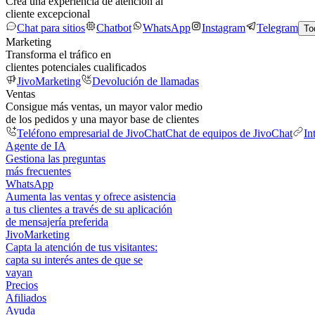
Crea una experiencia de atención al
cliente excepcional
Chat para sitios
Chatbot
WhatsApp
Instagram
Telegram
To
Marketing
Transforma el tráfico en
clientes potenciales cualificados
JivoMarketing
Devolución de llamadas
Ventas
Consigue más ventas, un mayor valor medio
de los pedidos y una mayor base de clientes
Teléfono empresarial de JivoChat
Chat de equipos de JivoChat
In
Agente de IA
Gestiona las preguntas
más frecuentes
WhatsApp
Aumenta las ventas y ofrece asistencia
a tus clientes a través de su aplicación
de mensajería preferida
JivoMarketing
Capta la atención de tus visitantes:
capta su interés antes de que se
vayan
Precios
Afiliados
Ayuda