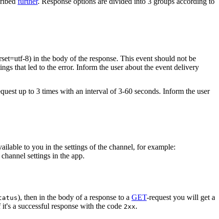
cribed
further
. Response options are divided into 3 groups according to
rset=utf-8) in the body of the response. This event should not be
ings that led to the error. Inform the user about the event delivery
equest up to 3 times with an interval of 3-60 seconds. Inform the user
vailable to you in the settings of the channel, for example:
channel settings in the app.
), then in the body of a response to a
GET
-request you will get a
tatus
 it's a successful response with the code
.
2xx