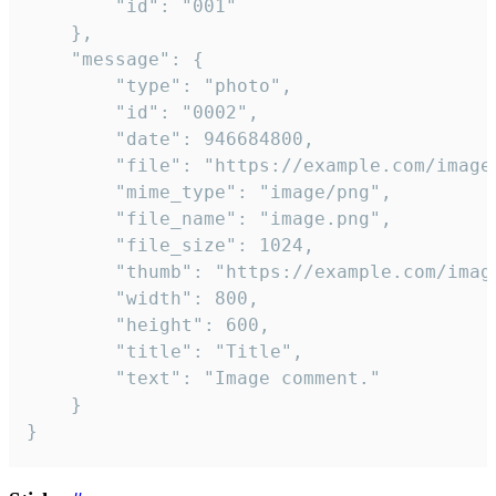
		"id": "001"

	},

	"message": {

		"type": "photo",

		"id": "0002",

		"date": 946684800,

		"file": "https://example.com/image.png",

		"mime_type": "image/png",

		"file_name": "image.png",

		"file_size": 1024,

		"thumb": "https://example.com/image_thumb.png",

		"width": 800,

		"height": 600,

		"title": "Title",

		"text": "Image comment."

	}

}