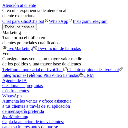
Atención al cliente
Crea una experiencia de atención al
cliente excepcional
Chat para sitios
Chatbot
WhatsApp
Instagram
Telegram
Todos los canales
Marketing
Transforma el tráfico en
clientes potenciales cualificados
JivoMarketing
Devolución de llamadas
Ventas
Consigue más ventas, un mayor valor medio
de los pedidos y una mayor base de clientes
Teléfono empresarial de JivoChat
Chat de equipos de JivoChat
Integraciones
Teléfono Plus
Video llamadas
CRM
Agente de IA
Gestiona las preguntas
más frecuentes
WhatsApp
Aumenta las ventas y ofrece asistencia
a tus clientes a través de su aplicación
de mensajería preferida
JivoMarketing
Capta la atención de tus visitantes:
capta su interés antes de que se