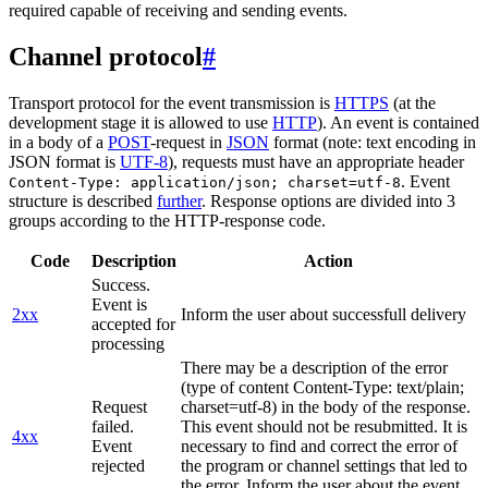
required capable of receiving and sending events.
Channel protocol
#
Transport protocol for the event transmission is
HTTPS
(at the
development stage it is allowed to use
HTTP
). An event is contained
in a body of a
POST
-request in
JSON
format (note: text encoding in
JSON format is
UTF-8
), requests must have an appropriate header
. Event
Content-Type: application/json; charset=utf-8
structure is described
further
. Response options are divided into 3
groups according to the HTTP-response code.
Code
Description
Action
Success.
Event is
2xx
Inform the user about successfull delivery
accepted for
processing
There may be a description of the error
(type of content Content-Type: text/plain;
Request
charset=utf-8) in the body of the response.
failed.
This event should not be resubmitted. It is
4xx
Event
necessary to find and correct the error of
rejected
the program or channel settings that led to
the error. Inform the user about the event