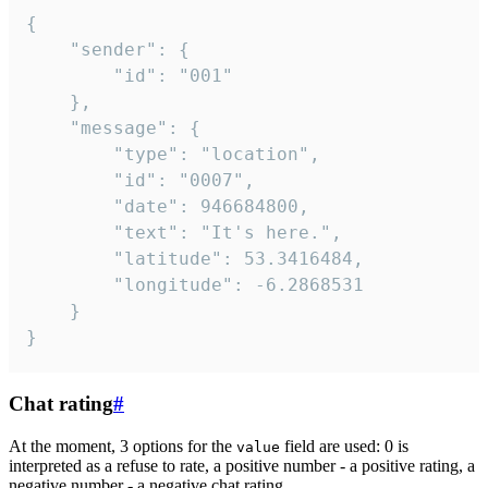
{

	"sender": {

		"id": "001"

	},

	"message": {

		"type": "location",

		"id": "0007",

		"date": 946684800,

		"text": "It's here.",

		"latitude": 53.3416484,

		"longitude": -6.2868531

	}

}
Chat rating
#
At the moment, 3 options for the
field are used: 0 is
value
interpreted as a refuse to rate, a positive number - a positive rating, a
negative number - a negative chat rating.