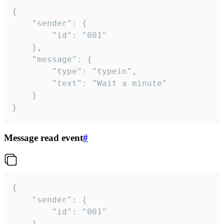
{

	"sender": {

		"id": "001"

	},

	"message": {

		"type": "typein",

		"text": "Wait a minute"

	}

}
Message read event
#
{

	"sender": {

		"id": "001"

	},
