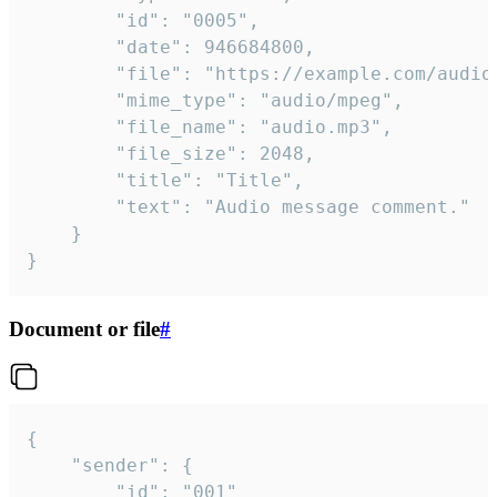
		"id": "0005",

		"date": 946684800,

		"file": "https://example.com/audio.mp3",

		"mime_type": "audio/mpeg",

		"file_name": "audio.mp3",

		"file_size": 2048,

		"title": "Title",

		"text": "Audio message comment."

	}

}
Document or file
#
{

	"sender": {

		"id": "001"
