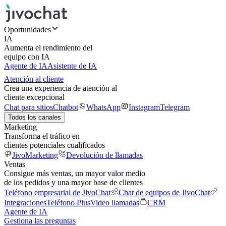
Oportunidades
IA
Aumenta el rendimiento del
equipo con IA
Agente de IA
Asistente de IA
Atención al cliente
Crea una experiencia de atención al
cliente excepcional
Chat para sitios
Chatbot
WhatsApp
Instagram
Telegram
Todos los canales
Marketing
Transforma el tráfico en
clientes potenciales cualificados
JivoMarketing
Devolución de llamadas
Ventas
Consigue más ventas, un mayor valor medio
de los pedidos y una mayor base de clientes
Teléfono empresarial de JivoChat
Chat de equipos de JivoChat
Integraciones
Teléfono Plus
Video llamadas
CRM
Agente de IA
Gestiona las preguntas