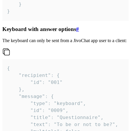
	}

}
Keyboard with answer options
#
The keyboard can only be sent from a JivoChat app user to a client:
{

	"recipient": {

		"id": "001"

	},

	"message": {

		"type": "keyboard",

		"id": "0009",

		"title": "Questionnaire",

		"text": "To be or not to be?",
