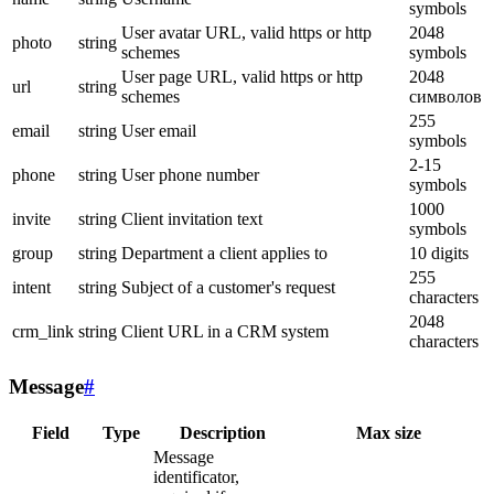
symbols
User avatar URL, valid https or http
2048
photo
string
schemes
symbols
User page URL, valid https or http
2048
url
string
schemes
символов
255
email
string
User email
symbols
2-15
phone
string
User phone number
symbols
1000
invite
string
Client invitation text
symbols
group
string
Department a client applies to
10 digits
255
intent
string
Subject of a customer's request
characters
2048
crm_link
string
Client URL in a CRM system
characters
Message
#
Field
Type
Description
Max size
Message
identificator,