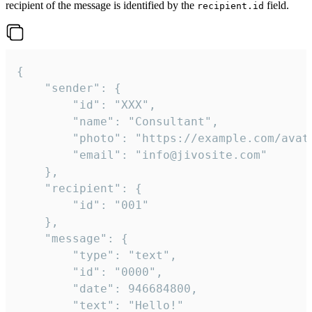
recipient of the message is identified by the
field.
recipient.id
{

	"sender": {

		"id": "XXX",

		"name": "Consultant",

		"photo": "https://example.com/avatar.png",

		"email": "info@jivosite.com"

	},

	"recipient": {

		"id": "001"

	},

	"message": {

		"type": "text",

		"id": "0000",

		"date": 946684800,

		"text": "Hello!"
