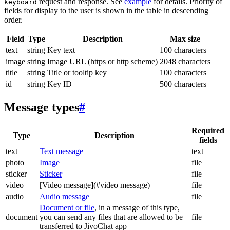
request and response. See
example
for details. Priority of
keyboard
fields for display to the user is shown in the table in descending
order.
Field
Type
Description
Max size
text
string
Key text
100 characters
image
string
Image URL (https or http scheme)
2048 characters
title
string
Title or tooltip key
100 characters
id
string
Key ID
500 characters
Message types
#
Required
Type
Description
fields
text
Text message
text
photo
Image
file
sticker
Sticker
file
video
[Video message](#video message)
file
audio
Audio message
file
Document or file
, in a message of this type,
document
you can send any files that are allowed to be
file
transferred to JivoChat app