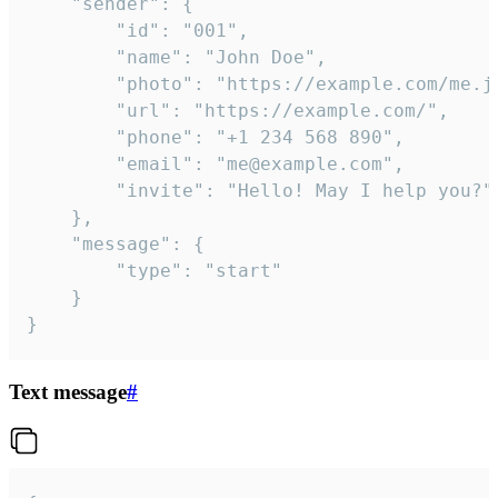
	"sender": {

		"id": "001",

		"name": "John Doe",

		"photo": "https://example.com/me.jpg",

		"url": "https://example.com/",

		"phone": "+1 234 568 890",

		"email": "me@example.com",

		"invite": "Hello! May I help you?"

	},

	"message": {

		"type": "start"

	}

}
Text message
#