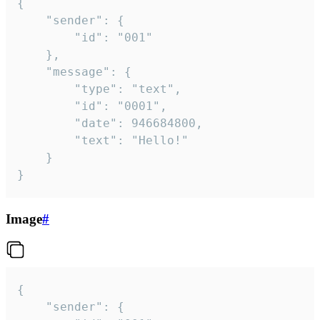
{

	"sender": {

		"id": "001"

	},

	"message": {

		"type": "text",

		"id": "0001",

		"date": 946684800,

		"text": "Hello!"

	}

}
Image
#
{

	"sender": {
