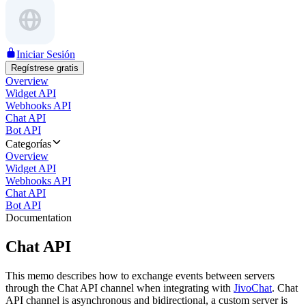
Iniciar Sesión
Regístrese gratis
Overview
Widget API
Webhooks API
Chat API
Bot API
Categorías
Overview
Widget API
Webhooks API
Chat API
Bot API
Documentation
Chat API
This memo describes how to exchange events between servers
through the Chat API channel when integrating with
JivoChat
. Chat
API channel is asynchronous and bidirectional, a custom server is