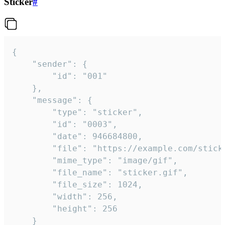
Sticker
#
{

	"sender": {

		"id": "001"

	},

	"message": {

		"type": "sticker",

		"id": "0003",

		"date": 946684800,

		"file": "https://example.com/sticker.gif",

		"mime_type": "image/gif",

		"file_name": "sticker.gif",

		"file_size": 1024,

		"width": 256,

		"height": 256

	}
