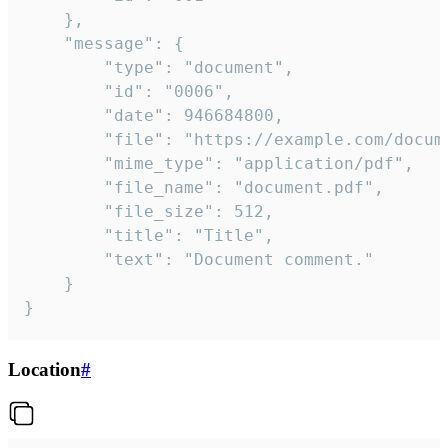
	},

	"message": {

		"type": "document",

		"id": "0006",

		"date": 946684800,

		"file": "https://example.com/document.pdf",

		"mime_type": "application/pdf",

		"file_name": "document.pdf",

		"file_size": 512,

		"title": "Title",

		"text": "Document comment."

	}

}
Location
#