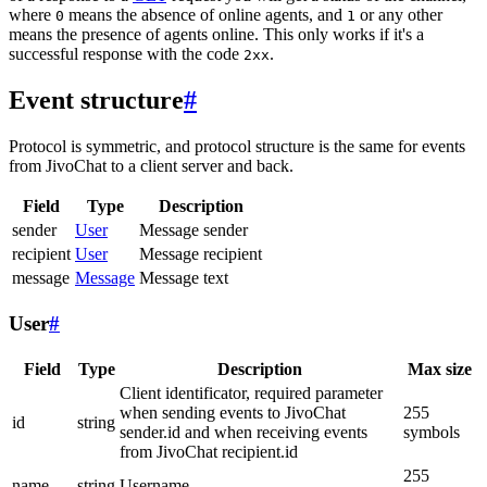
where
means the absence of online agents, and
or any other
0
1
means the presence of agents online. This only works if it's a
successful response with the code
.
2xx
Event structure
#
Protocol is symmetric, and protocol structure is the same for events
from JivoChat to a client server and back.
Field
Type
Description
sender
User
Message sender
recipient
User
Message recipient
message
Message
Message text
User
#
Field
Type
Description
Max size
Client identificator, required parameter
when sending events to JivoChat
255
id
string
sender.id and when receiving events
symbols
from JivoChat recipient.id
255
name
string
Username