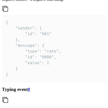
{

	"sender": {

		"id": "001"

	},

	"message": {

		"type": "rate",

		"id": "0008",

		"value": 1

	}

}
Typing event
#