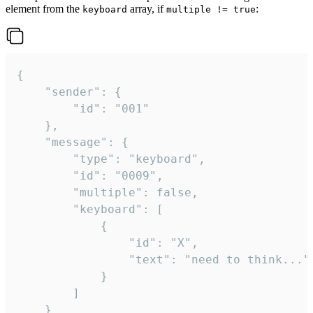
element from the
array, if
:
keyboard
multiple != true
{

	"sender": {

		"id": "001"

	},

	"message": {

		"type": "keyboard",

		"id": "0009",

		"multiple": false,

		"keyboard": [

			{

				"id": "X",

				"text": "need to think..."

			}

		]

	}
