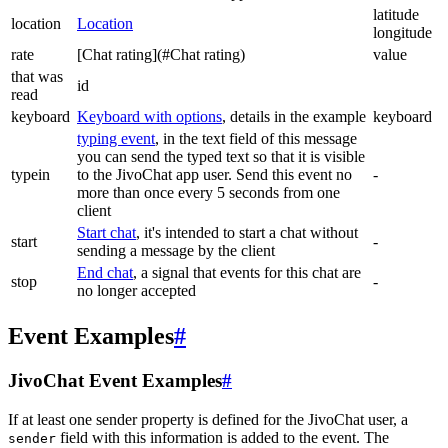
latitude
location
Location
longitude
rate
[Chat rating](#Chat rating)
value
that was
id
read
keyboard
Keyboard with options
, details in the example
keyboard
typing event
, in the text field of this message
you can send the typed text so that it is visible
typein
to the JivoChat app user. Send this event no
-
more than once every 5 seconds from one
client
Start chat
, it's intended to start a chat without
start
-
sending a message by the client
End chat
, a signal that events for this chat are
stop
-
no longer accepted
Event Examples
#
JivoChat Event Examples
#
If at least one sender property is defined for the JivoChat user, a
field with this information is added to the event. The
sender