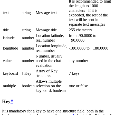
It is recommended to limit
the length to 1000
characters - if it is
text
string
Message text
exceeded, the rest of the
text will be sent in
separate text messages
title
string
Message title
255 characters
Location latitude,
from -90.0000 to
latitude
number
real number
+90.0000
Location longitude,
longitude
number
-180.0000 to +180.0000
real number
Number, usually
value
number
used in the chat
any number
evaluation
Array of Key
keyboard
[]Key
7 keys
structures
Allows multiple
multiple
boolean
selection on the
true or false
keyboard, boolean
Key
#
It is mandatory for a key to have one structure field, both in the