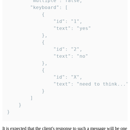
		"multiple": false,

		"keyboard": [

			{

				"id": "1",

				"text": "yes"

			},

			{

				"id": "2",

				"text": "no"

			},

			{

				"id": "X",

				"text": "need to think..."

			}

		]

	}

}
It is expected that the client's response to such a message will be one