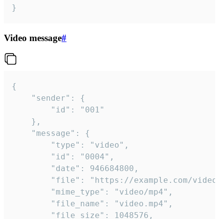
}
Video message
#
{

	"sender": {

		"id": "001"

	},

	"message": {

		"type": "video",

		"id": "0004",

		"date": 946684800,

		"file": "https://example.com/video.mp4",

		"mime_type": "video/mp4",

		"file_name": "video.mp4",

		"file_size": 1048576,
