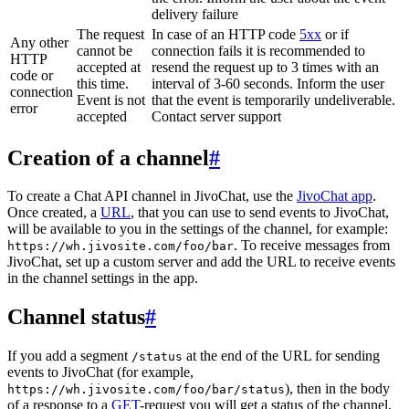
delivery failure
The request
In case of an HTTP code
5xx
or if
Any other
cannot be
connection fails it is recommended to
HTTP
accepted at
resend the request up to 3 times with an
code or
this time.
interval of 3-60 seconds. Inform the user
connection
Event is not
that the event is temporarily undeliverable.
error
accepted
Contact server support
Creation of a channel
#
To create a Chat API channel in JivoChat, use the
JivoChat app
.
Once created, a
URL
, that you can use to send events to JivoChat,
will be available to you in the settings of the channel, for example:
. To receive messages from
https://wh.jivosite.com/foo/bar
JivoChat, set up a custom server and add the URL to receive events
in the channel settings in the app.
Channel status
#
If you add a segment
at the end of the URL for sending
/status
events to JivoChat (for example,
), then in the body
https://wh.jivosite.com/foo/bar/status
of a response to a
GET
-request you will get a status of the channel,