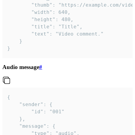
		"thumb": "https://example.com/video_thumb.png",

		"width": 640,

		"height": 480,

		"title": "Title",

		"text": "Video comment."

	}

}
Audio message
#
{

	"sender": {

		"id": "001"

	},

	"message": {

		"type": "audio",
