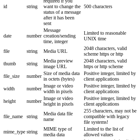
required if you
id
string
want to change the
500 characters
status of a message
after it has been
sent
Message
Limited to reasonable
date
number
creation/sending
UNIX time
time, integer
2048 characters, valid
file
string
Media URL
scheme https or http
Media preview
2048 characters, valid
thumb
string
image URL
https or http scheme
Size of media data
Positive integer, limited by
file_size
number
in octets (bytes)
client applications
Image or video
Positive integer, limited by
width
number
width in pixels
client applications
Image or video
Positive integer, limited by
height
number
height in pixels
client applications
255 characters, may not be
Media data file
file_name
string
compatible with legacy
name
file systems!
MIME type of
Limited to the list of
mime_type
string
media data
allowed values