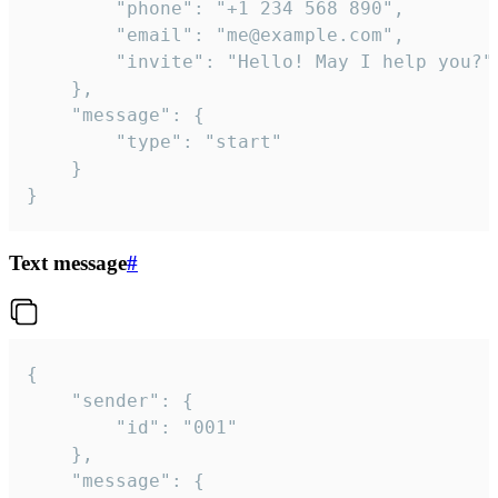
		"phone": "+1 234 568 890",

		"email": "me@example.com",

		"invite": "Hello! May I help you?"

	},

	"message": {

		"type": "start"

	}

}
Text message
#
{

	"sender": {

		"id": "001"

	},

	"message": {
