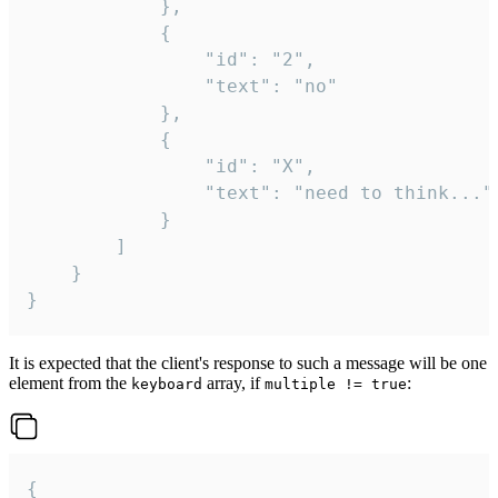
			},

			{

				"id": "2",

				"text": "no"

			},

			{

				"id": "X",

				"text": "need to think..."

			}

		]

	}

}
It is expected that the client's response to such a message will be one
element from the
array, if
:
keyboard
multiple != true
{
