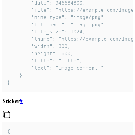
		"date": 946684800,

		"file": "https://example.com/image.png",

		"mime_type": "image/png",

		"file_name": "image.png",

		"file_size": 1024,

		"thumb": "https://example.com/image_thumb.png",

		"width": 800,

		"height": 600,

		"title": "Title",

		"text": "Image comment."

	}

}
Sticker
#
{
