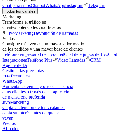
Chat para sitios
Chatbot
WhatsApp
Instagram
Telegram
Todos los canales
Marketing
Transforma el tráfico en
clientes potenciales cualificados
JivoMarketing
Devolución de llamadas
Ventas
Consigue más ventas, un mayor valor medio
de los pedidos y una mayor base de clientes
Teléfono empresarial de JivoChat
Chat de equipos de JivoChat
Integraciones
Teléfono Plus
Video llamadas
CRM
Agente de IA
Gestiona las preguntas
más frecuentes
WhatsApp
Aumenta las ventas y ofrece asistencia
a tus clientes a través de su aplicación
de mensajería preferida
JivoMarketing
Capta la atención de tus visitantes:
capta su interés antes de que se
vayan
Precios
Afiliados