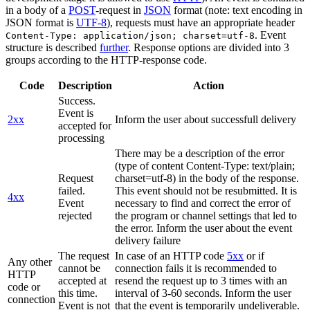
in a body of a
POST
-request in
JSON
format (note: text encoding in
JSON format is
UTF-8
), requests must have an appropriate header
. Event
Content-Type: application/json; charset=utf-8
structure is described
further
. Response options are divided into 3
groups according to the HTTP-response code.
Code
Description
Action
Success.
Event is
2xx
Inform the user about successfull delivery
accepted for
processing
There may be a description of the error
(type of content Content-Type: text/plain;
Request
charset=utf-8) in the body of the response.
failed.
This event should not be resubmitted. It is
4xx
Event
necessary to find and correct the error of
rejected
the program or channel settings that led to
the error. Inform the user about the event
delivery failure
The request
In case of an HTTP code
5xx
or if
Any other
cannot be
connection fails it is recommended to
HTTP
accepted at
resend the request up to 3 times with an
code or
this time.
interval of 3-60 seconds. Inform the user
connection
Event is not
that the event is temporarily undeliverable.