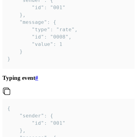
	"sender": {

		"id": "001"

	},

	"message": {

		"type": "rate",

		"id": "0008",

		"value": 1

	}

}
Typing event
#
{

	"sender": {

		"id": "001"

	},
