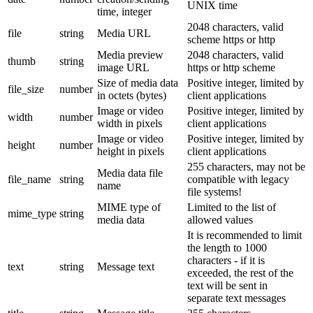
UNIX time
time, integer
2048 characters, valid
file
string
Media URL
scheme https or http
Media preview
2048 characters, valid
thumb
string
image URL
https or http scheme
Size of media data
Positive integer, limited by
file_size
number
in octets (bytes)
client applications
Image or video
Positive integer, limited by
width
number
width in pixels
client applications
Image or video
Positive integer, limited by
height
number
height in pixels
client applications
255 characters, may not be
Media data file
file_name
string
compatible with legacy
name
file systems!
MIME type of
Limited to the list of
mime_type
string
media data
allowed values
It is recommended to limit
the length to 1000
characters - if it is
text
string
Message text
exceeded, the rest of the
text will be sent in
separate text messages