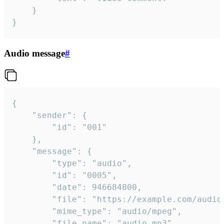
	}

}
Audio message
#
{

	"sender": {

		"id": "001"

	},

	"message": {

		"type": "audio",

		"id": "0005",

		"date": 946684800,

		"file": "https://example.com/audio.mp3",

		"mime_type": "audio/mpeg",

		"file_name": "audio.mp3",
