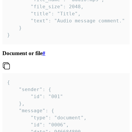
		"file_size": 2048,

		"title": "Title",

		"text": "Audio message comment."

	}

}
Document or file
#
{

	"sender": {

		"id": "001"

	},

	"message": {

		"type": "document",

		"id": "0006",

		"date": 946684800,
