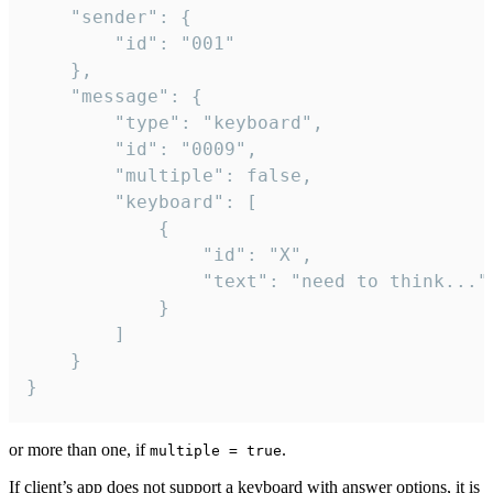
	"sender": {

		"id": "001"

	},

	"message": {

		"type": "keyboard",

		"id": "0009",

		"multiple": false,

		"keyboard": [

			{

				"id": "X",

				"text": "need to think..."

			}

		]

	}

}
or more than one, if
.
multiple = true
If client’s app does not support a keyboard with answer options, it is