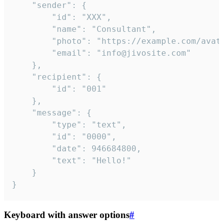
	"sender": {

		"id": "XXX",

		"name": "Consultant",

		"photo": "https://example.com/avatar.png",

		"email": "info@jivosite.com"

	},

	"recipient": {

		"id": "001"

	},

	"message": {

		"type": "text",

		"id": "0000",

		"date": 946684800,

		"text": "Hello!"

	}

}
Keyboard with answer options
#