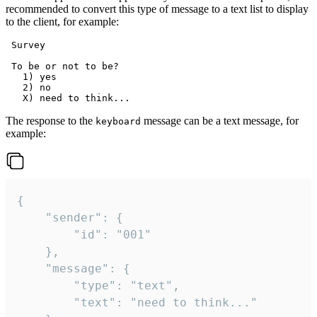
recommended to convert this type of message to a text list to display
to the client, for example:
 Survey

 To be or not to be?

   1) yes

   2) no

The response to the
message can be a text message, for
keyboard
example:
{

	"sender": {

		"id": "001"

	},

	"message": {

		"type": "text",

		"text": "need to think..."
