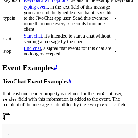
keyboard
Keyboard with options
, details in the example
keyboard
typing event
, in the text field of this message
you can send the typed text so that it is visible
typein
to the JivoChat app user. Send this event no
-
more than once every 5 seconds from one
client
Start chat
, it's intended to start a chat without
start
-
sending a message by the client
End chat
, a signal that events for this chat are
stop
-
no longer accepted
Event Examples
#
JivoChat Event Examples
#
If at least one sender property is defined for the JivoChat user, a
field with this information is added to the event. The
sender
recipient of the message is identified by the
field.
recipient.id
{
