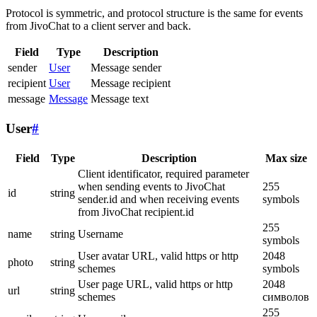
Protocol is symmetric, and protocol structure is the same for events
from JivoChat to a client server and back.
Field
Type
Description
sender
User
Message sender
recipient
User
Message recipient
message
Message
Message text
User
#
Field
Type
Description
Max size
Client identificator, required parameter
when sending events to JivoChat
255
id
string
sender.id and when receiving events
symbols
from JivoChat recipient.id
255
name
string
Username
symbols
User avatar URL, valid https or http
2048
photo
string
schemes
symbols
User page URL, valid https or http
2048
url
string
schemes
символов
255