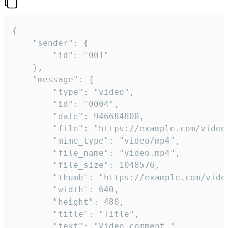
{

	"sender": {

		"id": "001"

	},

	"message": {

		"type": "video",

		"id": "0004",

		"date": 946684800,

		"file": "https://example.com/video.mp4",

		"mime_type": "video/mp4",

		"file_name": "video.mp4",

		"file_size": 1048576,

		"thumb": "https://example.com/video_thumb.png",

		"width": 640,

		"height": 480,

		"title": "Title",

		"text": "Video comment."
