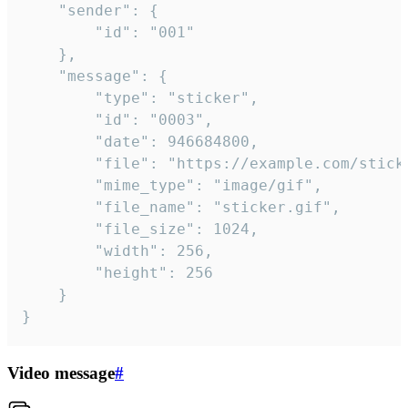
	"sender": {

		"id": "001"

	},

	"message": {

		"type": "sticker",

		"id": "0003",

		"date": 946684800,

		"file": "https://example.com/sticker.gif",

		"mime_type": "image/gif",

		"file_name": "sticker.gif",

		"file_size": 1024,

		"width": 256,

		"height": 256

	}

}
Video message
#