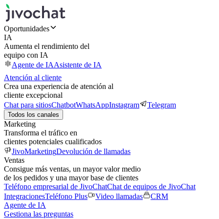
Oportunidades
IA
Aumenta el rendimiento del
equipo con IA
Agente de IA
Asistente de IA
Atención al cliente
Crea una experiencia de atención al
cliente excepcional
Chat para sitios
Chatbot
WhatsApp
Instagram
Telegram
Todos los canales
Marketing
Transforma el tráfico en
clientes potenciales cualificados
JivoMarketing
Devolución de llamadas
Ventas
Consigue más ventas, un mayor valor medio
de los pedidos y una mayor base de clientes
Teléfono empresarial de JivoChat
Chat de equipos de JivoChat
Integraciones
Teléfono Plus
Video llamadas
CRM
Agente de IA
Gestiona las preguntas