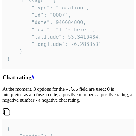
	"message": {

		"type": "location",

		"id": "0007",

		"date": 946684800,

		"text": "It's here.",

		"latitude": 53.3416484,

		"longitude": -6.2868531

	}

}
Chat rating
#
At the moment, 3 options for the
field are used: 0 is
value
interpreted as a refuse to rate, a positive number - a positive rating, a
negative number - a negative chat rating.
{
