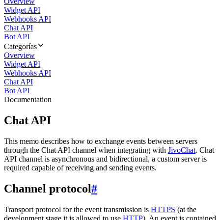
Overview
Widget API
Webhooks API
Chat API
Bot API
Categorías
Overview
Widget API
Webhooks API
Chat API
Bot API
Documentation
Chat API
This memo describes how to exchange events between servers
through the Chat API channel when integrating with
JivoChat
. Chat
API channel is asynchronous and bidirectional, a custom server is
required capable of receiving and sending events.
Channel protocol
#
Transport protocol for the event transmission is
HTTPS
(at the
development stage it is allowed to use
HTTP
). An event is contained