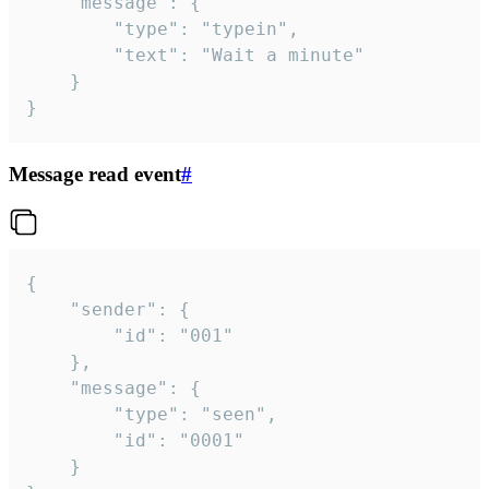
	"message": {

		"type": "typein",

		"text": "Wait a minute"

	}

}
Message read event
#
{

	"sender": {

		"id": "001"

	},

	"message": {

		"type": "seen",

		"id": "0001"

	}
