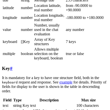
title
string
Message title
255 characters
Location latitude,
from -90.0000 to
latitude
number
real number
+90.0000
Location longitude,
longitude
number
-180.0000 to +180.0000
real number
Number, usually
value
number
used in the chat
any number
evaluation
Array of Key
keyboard
[]Key
7 keys
structures
Allows multiple
multiple
boolean
selection on the
true or false
keyboard, boolean
Key
#
It is mandatory for a key to have one structure field, both in the
request and response. See
example
for details. Priority of
keyboard
fields for display to the user is shown in the table in descending
order.
Field
Type
Description
Max size
text
string
Key text
100 characters