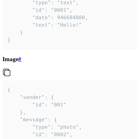
		"type": "text",

		"id": "0001",

		"date": 946684800,

		"text": "Hello!"

	}

}
Image
#
{

	"sender": {

		"id": "001"

	},

	"message": {

		"type": "photo",

		"id": "0002",
