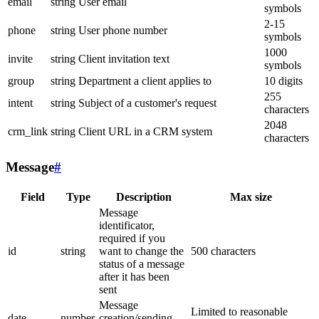
email
string
User email
symbols
2-15
phone
string
User phone number
symbols
1000
invite
string
Client invitation text
symbols
group
string
Department a client applies to
10 digits
255
intent
string
Subject of a customer's request
characters
2048
crm_link
string
Client URL in a CRM system
characters
Message
#
Field
Type
Description
Max size
Message
identificator,
required if you
id
string
want to change the
500 characters
status of a message
after it has been
sent
Message
Limited to reasonable
date
number
creation/sending