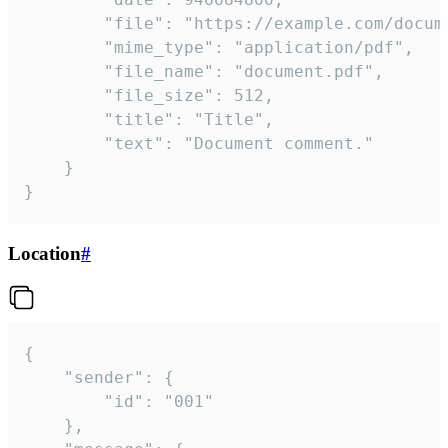
		"file": "https://example.com/document.pdf",

		"mime_type": "application/pdf",

		"file_name": "document.pdf",

		"file_size": 512,

		"title": "Title",

		"text": "Document comment."

	}

}
Location
#
{

	"sender": {

		"id": "001"

	},
