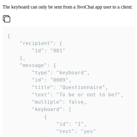
The keyboard can only be sent from a JivoChat app user to a client:
{

	"recipient": {

		"id": "001"

	},

	"message": {

		"type": "keyboard",

		"id": "0009",

		"title": "Questionnaire",

		"text": "To be or not to be?",

		"multiple": false,

		"keyboard": [

			{

				"id": "1",

				"text": "yes"
