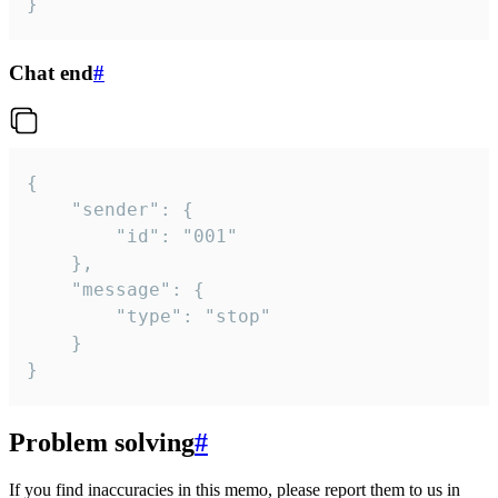
}
Chat end
#
{

	"sender": {

		"id": "001"

	},

	"message": {

		"type": "stop"

	}

}
Problem solving
#
If you find inaccuracies in this memo, please report them to us in