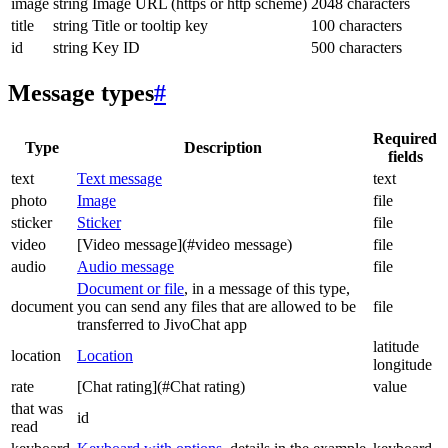
image
string
Image URL (https or http scheme)
2048 characters
title
string
Title or tooltip key
100 characters
id
string
Key ID
500 characters
Message types
#
Required
Type
Description
fields
text
Text message
text
photo
Image
file
sticker
Sticker
file
video
[Video message](#video message)
file
audio
Audio message
file
Document or file
, in a message of this type,
document
you can send any files that are allowed to be
file
transferred to JivoChat app
latitude
location
Location
longitude
rate
[Chat rating](#Chat rating)
value
that was
id
read