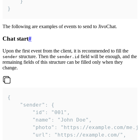
	}

}
The following are examples of events to send to JivoChat.
Chat start
#
Upon the first event from the client, it is recommended to fill the
structure. Then the
field will be enough, and the
sender
sender.id
remaining fields of this structure can be filled only when they
change.
{

	"sender": {

		"id": "001",

		"name": "John Doe",

		"photo": "https://example.com/me.jpg",

		"url": "https://example.com/",
