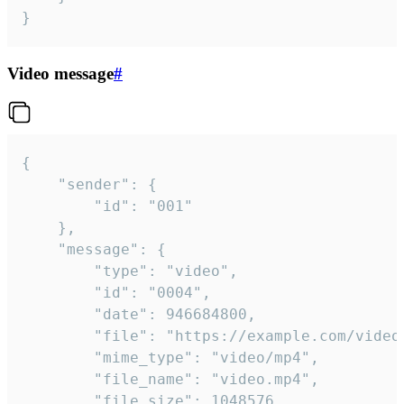
}
Video message
#
{

	"sender": {

		"id": "001"

	},

	"message": {

		"type": "video",

		"id": "0004",

		"date": 946684800,

		"file": "https://example.com/video.mp4",

		"mime_type": "video/mp4",

		"file_name": "video.mp4",

		"file_size": 1048576,
