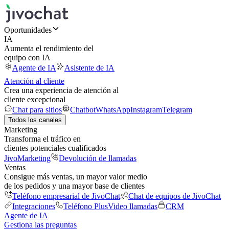
Oportunidades
IA
Aumenta el rendimiento del
equipo con IA
Agente de IA
Asistente de IA
Atención al cliente
Crea una experiencia de atención al
cliente excepcional
Chat para sitios
Chatbot
WhatsApp
Instagram
Telegram
Todos los canales
Marketing
Transforma el tráfico en
clientes potenciales cualificados
JivoMarketing
Devolución de llamadas
Ventas
Consigue más ventas, un mayor valor medio
de los pedidos y una mayor base de clientes
Teléfono empresarial de JivoChat
Chat de equipos de JivoChat
Integraciones
Teléfono Plus
Video llamadas
CRM
Agente de IA
Gestiona las preguntas