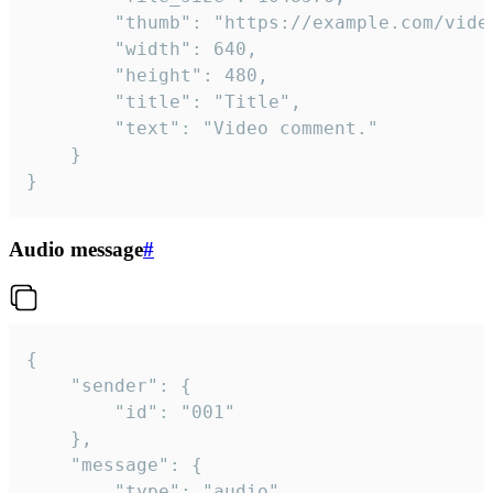
		"thumb": "https://example.com/video_thumb.png",

		"width": 640,

		"height": 480,

		"title": "Title",

		"text": "Video comment."

	}

}
Audio message
#
{

	"sender": {

		"id": "001"

	},

	"message": {

		"type": "audio",
