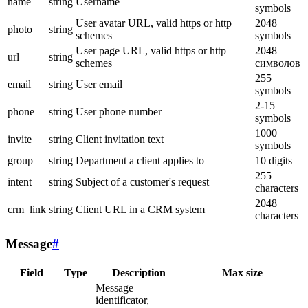
name
string
Username
symbols
User avatar URL, valid https or http
2048
photo
string
schemes
symbols
User page URL, valid https or http
2048
url
string
schemes
символов
255
email
string
User email
symbols
2-15
phone
string
User phone number
symbols
1000
invite
string
Client invitation text
symbols
group
string
Department a client applies to
10 digits
255
intent
string
Subject of a customer's request
characters
2048
crm_link
string
Client URL in a CRM system
characters
Message
#
Field
Type
Description
Max size
Message
identificator,