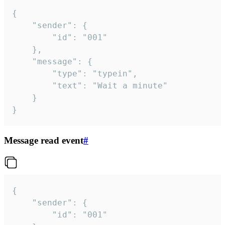
{

	"sender": {

		"id": "001"

	},

	"message": {

		"type": "typein",

		"text": "Wait a minute"

	}

}
Message read event
#
{

	"sender": {

		"id": "001"
