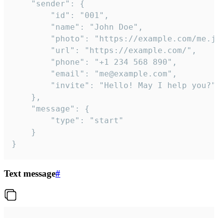
	"sender": {

		"id": "001",

		"name": "John Doe",

		"photo": "https://example.com/me.jpg",

		"url": "https://example.com/",

		"phone": "+1 234 568 890",

		"email": "me@example.com",

		"invite": "Hello! May I help you?"

	},

	"message": {

		"type": "start"

	}

}
Text message
#