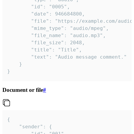
		"id": "0005",

		"date": 946684800,

		"file": "https://example.com/audio.mp3",

		"mime_type": "audio/mpeg",

		"file_name": "audio.mp3",

		"file_size": 2048,

		"title": "Title",

		"text": "Audio message comment."

	}

}
Document or file
#
{

	"sender": {

		"id": "001"
