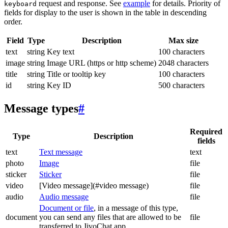
request and response. See
example
for details. Priority of
keyboard
fields for display to the user is shown in the table in descending
order.
Field
Type
Description
Max size
text
string
Key text
100 characters
image
string
Image URL (https or http scheme)
2048 characters
title
string
Title or tooltip key
100 characters
id
string
Key ID
500 characters
Message types
#
Required
Type
Description
fields
text
Text message
text
photo
Image
file
sticker
Sticker
file
video
[Video message](#video message)
file
audio
Audio message
file
Document or file
, in a message of this type,
document
you can send any files that are allowed to be
file
transferred to JivoChat app