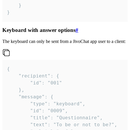
	}

}
Keyboard with answer options
#
The keyboard can only be sent from a JivoChat app user to a client:
{

	"recipient": {

		"id": "001"

	},

	"message": {

		"type": "keyboard",

		"id": "0009",

		"title": "Questionnaire",

		"text": "To be or not to be?",
