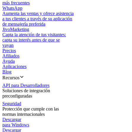
más frecuentes
WhatsApp
Aumenta las ventas y ofrece asistencia
a tus clientes a través de su aplicación
de mensajería preferida
JivoMarketing
Capta la atención de tus visitantes:
capta su interés antes de que se
vayan
Precios
Afiliados
Ayuda
Aplicaciones
Blog
Recursos
API para Desarrolladores
Soluciones de integración
preconfiguradas
Seguridad
Protección que cumple con las
normas internacionales
Descargar
para Windows
Descargar