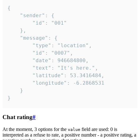
{

	"sender": {

		"id": "001"

	},

	"message": {

		"type": "location",

		"id": "0007",

		"date": 946684800,

		"text": "It's here.",

		"latitude": 53.3416484,

		"longitude": -6.2868531

	}

}
Chat rating
#
At the moment, 3 options for the
field are used: 0 is
value
interpreted as a refuse to rate, a positive number - a positive rating, a