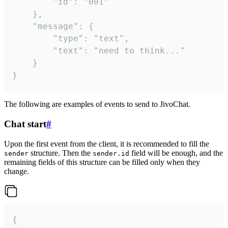
		"id": "001"

	},

	"message": {

		"type": "text",

		"text": "need to think..."

	}

}
The following are examples of events to send to JivoChat.
Chat start
#
Upon the first event from the client, it is recommended to fill the
structure. Then the
field will be enough, and the
sender
sender.id
remaining fields of this structure can be filled only when they
change.
{
