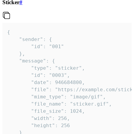
Sticker
#
{

	"sender": {

		"id": "001"

	},

	"message": {

		"type": "sticker",

		"id": "0003",

		"date": 946684800,

		"file": "https://example.com/sticker.gif",

		"mime_type": "image/gif",

		"file_name": "sticker.gif",

		"file_size": 1024,

		"width": 256,

		"height": 256

	}
