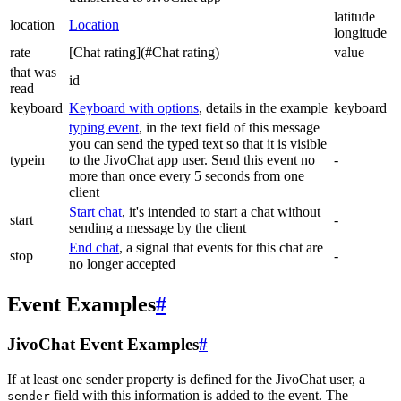
latitude
location
Location
longitude
rate
[Chat rating](#Chat rating)
value
that was
id
read
keyboard
Keyboard with options
, details in the example
keyboard
typing event
, in the text field of this message
you can send the typed text so that it is visible
typein
to the JivoChat app user. Send this event no
-
more than once every 5 seconds from one
client
Start chat
, it's intended to start a chat without
start
-
sending a message by the client
End chat
, a signal that events for this chat are
stop
-
no longer accepted
Event Examples
#
JivoChat Event Examples
#
If at least one sender property is defined for the JivoChat user, a
field with this information is added to the event. The
sender