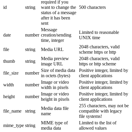
required if you
id
string
want to change the
500 characters
status of a message
after it has been
sent
Message
Limited to reasonable
date
number
creation/sending
UNIX time
time, integer
2048 characters, valid
file
string
Media URL
scheme https or http
Media preview
2048 characters, valid
thumb
string
image URL
https or http scheme
Size of media data
Positive integer, limited by
file_size
number
in octets (bytes)
client applications
Image or video
Positive integer, limited by
width
number
width in pixels
client applications
Image or video
Positive integer, limited by
height
number
height in pixels
client applications
255 characters, may not be
Media data file
file_name
string
compatible with legacy
name
file systems!
MIME type of
Limited to the list of
mime_type
string
media data
allowed values