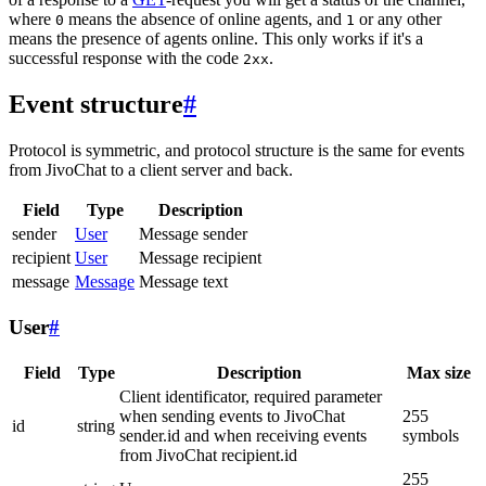
where
means the absence of online agents, and
or any other
0
1
means the presence of agents online. This only works if it's a
successful response with the code
.
2xx
Event structure
#
Protocol is symmetric, and protocol structure is the same for events
from JivoChat to a client server and back.
Field
Type
Description
sender
User
Message sender
recipient
User
Message recipient
message
Message
Message text
User
#
Field
Type
Description
Max size
Client identificator, required parameter
when sending events to JivoChat
255
id
string
sender.id and when receiving events
symbols
from JivoChat recipient.id
255