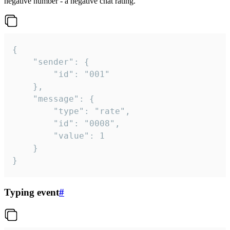
negative number - a negative chat rating.
{

	"sender": {

		"id": "001"

	},

	"message": {

		"type": "rate",

		"id": "0008",

		"value": 1

	}

}
Typing event
#