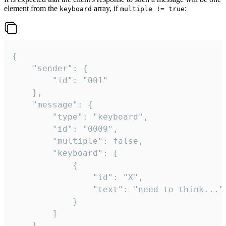
element from the
array, if
:
keyboard
multiple != true
{

	"sender": {

		"id": "001"

	},

	"message": {

		"type": "keyboard",

		"id": "0009",

		"multiple": false,

		"keyboard": [

			{

				"id": "X",

				"text": "need to think..."

			}

		]

	}
