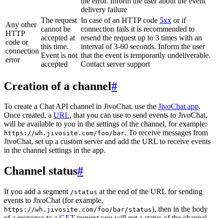
the error. Inform the user about the event
delivery failure
The request
In case of an HTTP code
5xx
or if
Any other
cannot be
connection fails it is recommended to
HTTP
accepted at
resend the request up to 3 times with an
code or
this time.
interval of 3-60 seconds. Inform the user
connection
Event is not
that the event is temporarily undeliverable.
error
accepted
Contact server support
Creation of a channel
#
To create a Chat API channel in JivoChat, use the
JivoChat app
.
Once created, a
URL
, that you can use to send events to JivoChat,
will be available to you in the settings of the channel, for example:
. To receive messages from
https://wh.jivosite.com/foo/bar
JivoChat, set up a custom server and add the URL to receive events
in the channel settings in the app.
Channel status
#
If you add a segment
at the end of the URL for sending
/status
events to JivoChat (for example,
), then in the body
https://wh.jivosite.com/foo/bar/status
of a response to a
GET
-request you will get a status of the channel,