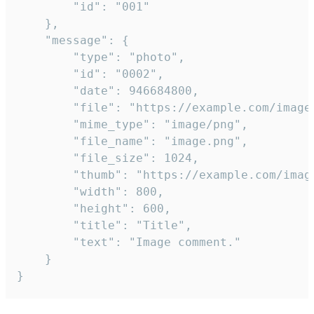
		"id": "001"

	},

	"message": {

		"type": "photo",

		"id": "0002",

		"date": 946684800,

		"file": "https://example.com/image.png",

		"mime_type": "image/png",

		"file_name": "image.png",

		"file_size": 1024,

		"thumb": "https://example.com/image_thumb.png",

		"width": 800,

		"height": 600,

		"title": "Title",

		"text": "Image comment."

	}

}