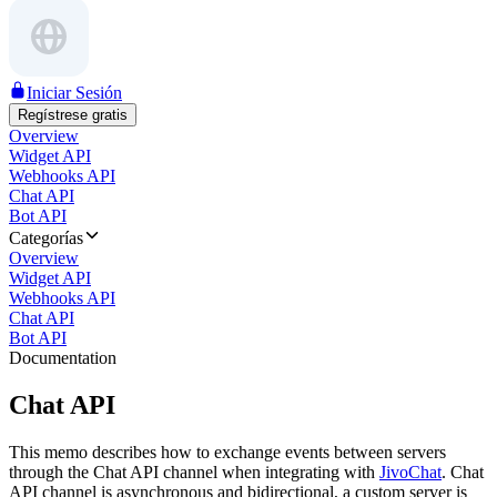
Iniciar Sesión
Regístrese gratis
Overview
Widget API
Webhooks API
Chat API
Bot API
Categorías
Overview
Widget API
Webhooks API
Chat API
Bot API
Documentation
Chat API
This memo describes how to exchange events between servers
through the Chat API channel when integrating with
JivoChat
. Chat
API channel is asynchronous and bidirectional, a custom server is