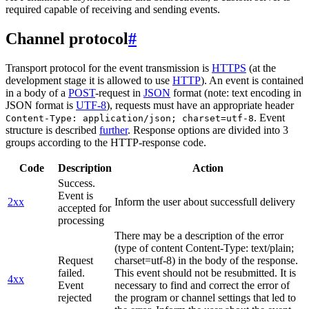
required capable of receiving and sending events.
Channel protocol
#
Transport protocol for the event transmission is
HTTPS
(at the
development stage it is allowed to use
HTTP
). An event is contained
in a body of a
POST
-request in
JSON
format (note: text encoding in
JSON format is
UTF-8
), requests must have an appropriate header
. Event
Content-Type: application/json; charset=utf-8
structure is described
further
. Response options are divided into 3
groups according to the HTTP-response code.
Code
Description
Action
Success.
Event is
2xx
Inform the user about successfull delivery
accepted for
processing
There may be a description of the error
(type of content Content-Type: text/plain;
Request
charset=utf-8) in the body of the response.
failed.
This event should not be resubmitted. It is
4xx
Event
necessary to find and correct the error of
rejected
the program or channel settings that led to