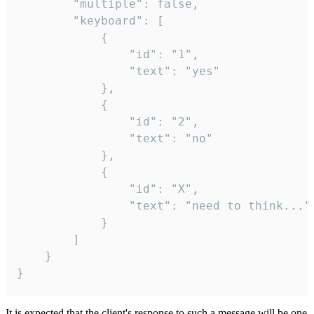
		"multiple": false,

		"keyboard": [

			{

				"id": "1",

				"text": "yes"

			},

			{

				"id": "2",

				"text": "no"

			},

			{

				"id": "X",

				"text": "need to think..."

			}

		]

	}

}
It is expected that the client's response to such a message will be one