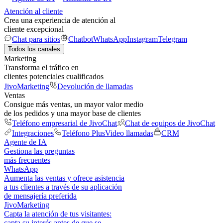
Atención al cliente
Crea una experiencia de atención al
cliente excepcional
Chat para sitios
Chatbot
WhatsApp
Instagram
Telegram
Todos los canales
Marketing
Transforma el tráfico en
clientes potenciales cualificados
JivoMarketing
Devolución de llamadas
Ventas
Consigue más ventas, un mayor valor medio
de los pedidos y una mayor base de clientes
Teléfono empresarial de JivoChat
Chat de equipos de JivoChat
Integraciones
Teléfono Plus
Video llamadas
CRM
Agente de IA
Gestiona las preguntas
más frecuentes
WhatsApp
Aumenta las ventas y ofrece asistencia
a tus clientes a través de su aplicación
de mensajería preferida
JivoMarketing
Capta la atención de tus visitantes:
capta su interés antes de que se