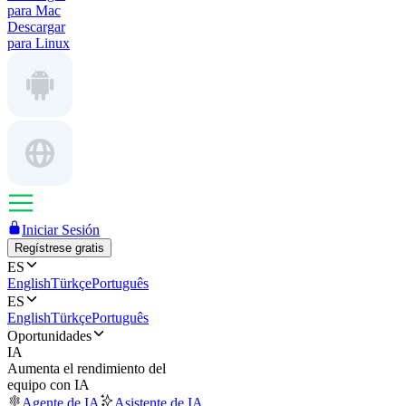
para Mac
Descargar
para Linux
Iniciar Sesión
Regístrese gratis
ES
English
Türkçe
Português
ES
English
Türkçe
Português
Oportunidades
IA
Aumenta el rendimiento del
equipo con IA
Agente de IA
Asistente de IA