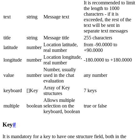
It is recommended to limit
the length to 1000
characters - if it is
text
string
Message text
exceeded, the rest of the
text will be sent in
separate text messages
title
string
Message title
255 characters
Location latitude,
from -90.0000 to
latitude
number
real number
+90.0000
Location longitude,
longitude
number
-180.0000 to +180.0000
real number
Number, usually
value
number
used in the chat
any number
evaluation
Array of Key
keyboard
[]Key
7 keys
structures
Allows multiple
multiple
boolean
selection on the
true or false
keyboard, boolean
Key
#
It is mandatory for a key to have one structure field, both in the