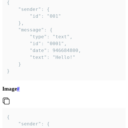
{

	"sender": {

		"id": "001"

	},

	"message": {

		"type": "text",

		"id": "0001",

		"date": 946684800,

		"text": "Hello!"

	}

}
Image
#
{

	"sender": {
