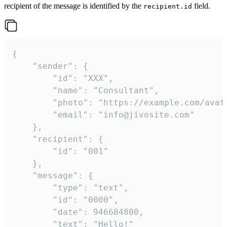
recipient of the message is identified by the
field.
recipient.id
{

	"sender": {

		"id": "XXX",

		"name": "Consultant",

		"photo": "https://example.com/avatar.png",

		"email": "info@jivosite.com"

	},

	"recipient": {

		"id": "001"

	},

	"message": {

		"type": "text",

		"id": "0000",

		"date": 946684800,

		"text": "Hello!"
