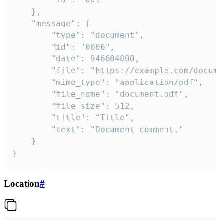
	},

	"message": {

		"type": "document",

		"id": "0006",

		"date": 946684800,

		"file": "https://example.com/document.pdf",

		"mime_type": "application/pdf",

		"file_name": "document.pdf",

		"file_size": 512,

		"title": "Title",

		"text": "Document comment."

	}

}
Location
#