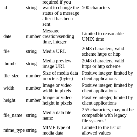
required if you
id
string
want to change the
500 characters
status of a message
after it has been
sent
Message
Limited to reasonable
date
number
creation/sending
UNIX time
time, integer
2048 characters, valid
file
string
Media URL
scheme https or http
Media preview
2048 characters, valid
thumb
string
image URL
https or http scheme
Size of media data
Positive integer, limited by
file_size
number
in octets (bytes)
client applications
Image or video
Positive integer, limited by
width
number
width in pixels
client applications
Image or video
Positive integer, limited by
height
number
height in pixels
client applications
255 characters, may not be
Media data file
file_name
string
compatible with legacy
name
file systems!
MIME type of
Limited to the list of
mime_type
string
media data
allowed values