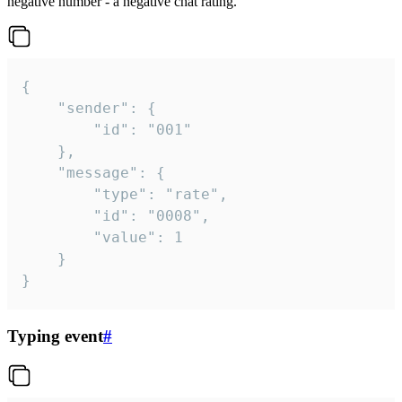
negative number - a negative chat rating.
{

	"sender": {

		"id": "001"

	},

	"message": {

		"type": "rate",

		"id": "0008",

		"value": 1

	}

}
Typing event
#