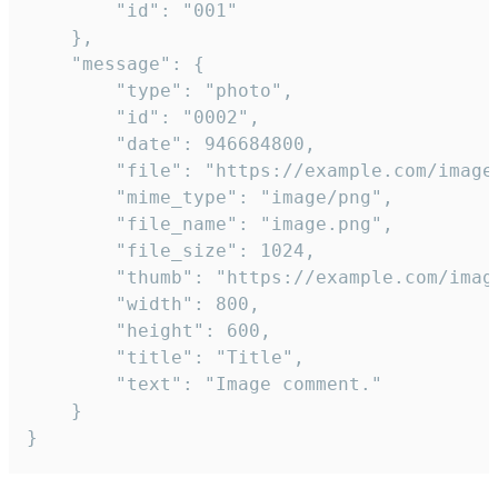
		"id": "001"

	},

	"message": {

		"type": "photo",

		"id": "0002",

		"date": 946684800,

		"file": "https://example.com/image.png",

		"mime_type": "image/png",

		"file_name": "image.png",

		"file_size": 1024,

		"thumb": "https://example.com/image_thumb.png",

		"width": 800,

		"height": 600,

		"title": "Title",

		"text": "Image comment."

	}

}