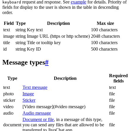
request and response. See
example
for details. Priority of
keyboard
fields for display to the user is shown in the table in descending
order.
Field
Type
Description
Max size
text
string
Key text
100 characters
image
string
Image URL (https or http scheme)
2048 characters
title
string
Title or tooltip key
100 characters
id
string
Key ID
500 characters
Message types
#
Required
Type
Description
fields
text
Text message
text
photo
Image
file
sticker
Sticker
file
video
[Video message](#video message)
file
audio
Audio message
file
Document or file
, in a message of this type,
document
you can send any files that are allowed to be
file
transferred to JivoChat app