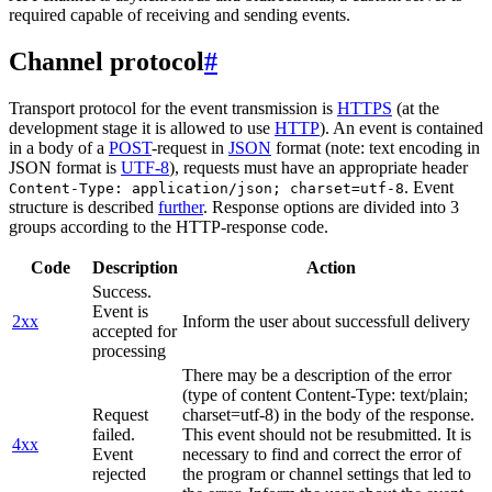
required capable of receiving and sending events.
Channel protocol
#
Transport protocol for the event transmission is
HTTPS
(at the
development stage it is allowed to use
HTTP
). An event is contained
in a body of a
POST
-request in
JSON
format (note: text encoding in
JSON format is
UTF-8
), requests must have an appropriate header
. Event
Content-Type: application/json; charset=utf-8
structure is described
further
. Response options are divided into 3
groups according to the HTTP-response code.
Code
Description
Action
Success.
Event is
2xx
Inform the user about successfull delivery
accepted for
processing
There may be a description of the error
(type of content Content-Type: text/plain;
Request
charset=utf-8) in the body of the response.
failed.
This event should not be resubmitted. It is
4xx
Event
necessary to find and correct the error of
rejected
the program or channel settings that led to