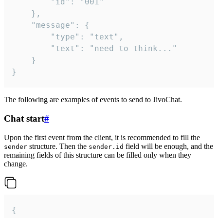
		"id": "001"

	},

	"message": {

		"type": "text",

		"text": "need to think..."

	}

}
The following are examples of events to send to JivoChat.
Chat start
#
Upon the first event from the client, it is recommended to fill the
structure. Then the
field will be enough, and the
sender
sender.id
remaining fields of this structure can be filled only when they
change.
{
