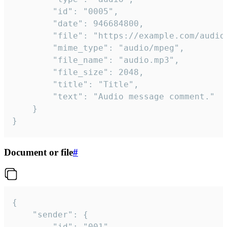
		"id": "0005",

		"date": 946684800,

		"file": "https://example.com/audio.mp3",

		"mime_type": "audio/mpeg",

		"file_name": "audio.mp3",

		"file_size": 2048,

		"title": "Title",

		"text": "Audio message comment."

	}

}
Document or file
#
{

	"sender": {

		"id": "001"
