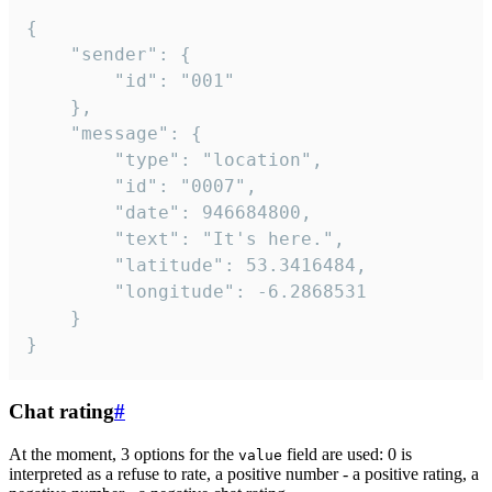
{

	"sender": {

		"id": "001"

	},

	"message": {

		"type": "location",

		"id": "0007",

		"date": 946684800,

		"text": "It's here.",

		"latitude": 53.3416484,

		"longitude": -6.2868531

	}

}
Chat rating
#
At the moment, 3 options for the
field are used: 0 is
value
interpreted as a refuse to rate, a positive number - a positive rating, a