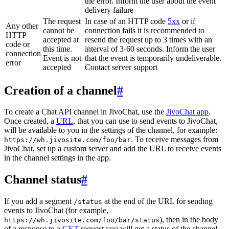
the error. Inform the user about the event
delivery failure
The request
In case of an HTTP code
5xx
or if
Any other
cannot be
connection fails it is recommended to
HTTP
accepted at
resend the request up to 3 times with an
code or
this time.
interval of 3-60 seconds. Inform the user
connection
Event is not
that the event is temporarily undeliverable.
error
accepted
Contact server support
Creation of a channel
#
To create a Chat API channel in JivoChat, use the
JivoChat app
.
Once created, a
URL
, that you can use to send events to JivoChat,
will be available to you in the settings of the channel, for example:
. To receive messages from
https://wh.jivosite.com/foo/bar
JivoChat, set up a custom server and add the URL to receive events
in the channel settings in the app.
Channel status
#
If you add a segment
at the end of the URL for sending
/status
events to JivoChat (for example,
), then in the body
https://wh.jivosite.com/foo/bar/status
of a response to a
GET
-request you will get a status of the channel,