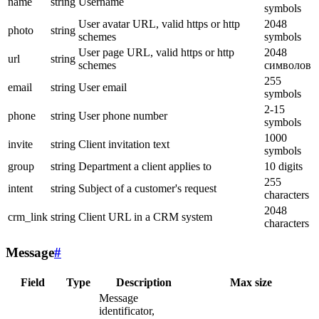
name
string
Username
symbols
User avatar URL, valid https or http
2048
photo
string
schemes
symbols
User page URL, valid https or http
2048
url
string
schemes
символов
255
email
string
User email
symbols
2-15
phone
string
User phone number
symbols
1000
invite
string
Client invitation text
symbols
group
string
Department a client applies to
10 digits
255
intent
string
Subject of a customer's request
characters
2048
crm_link
string
Client URL in a CRM system
characters
Message
#
Field
Type
Description
Max size
Message
identificator,