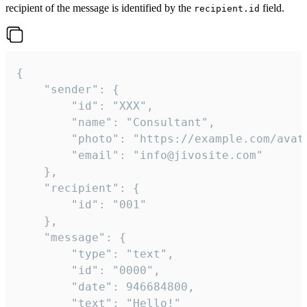
recipient of the message is identified by the
field.
recipient.id
{

	"sender": {

		"id": "XXX",

		"name": "Consultant",

		"photo": "https://example.com/avatar.png",

		"email": "info@jivosite.com"

	},

	"recipient": {

		"id": "001"

	},

	"message": {

		"type": "text",

		"id": "0000",

		"date": 946684800,

		"text": "Hello!"
