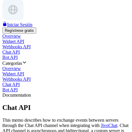
Iniciar Sesión
Regístrese gratis
Overview
Widget API
Webhooks API
Chat API
Bot API
Categorías
Overview
Widget API
Webhooks API
Chat API
Bot API
Documentation
Chat API
This memo describes how to exchange events between servers
through the Chat API channel when integrating with
JivoChat
. Chat
API channel is asynchronous and bidirectional, a custom server is