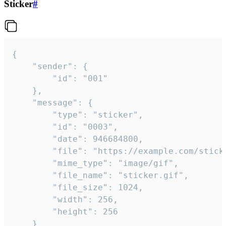
Sticker
#
{

	"sender": {

		"id": "001"

	},

	"message": {

		"type": "sticker",

		"id": "0003",

		"date": 946684800,

		"file": "https://example.com/sticker.gif",

		"mime_type": "image/gif",

		"file_name": "sticker.gif",

		"file_size": 1024,

		"width": 256,

		"height": 256

	}
