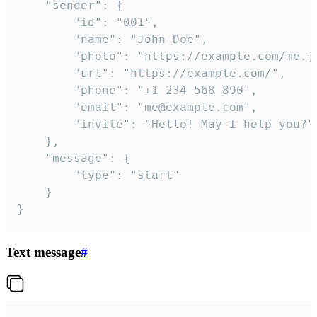
	"sender": {

		"id": "001",

		"name": "John Doe",

		"photo": "https://example.com/me.jpg",

		"url": "https://example.com/",

		"phone": "+1 234 568 890",

		"email": "me@example.com",

		"invite": "Hello! May I help you?"

	},

	"message": {

		"type": "start"

	}

}
Text message
#