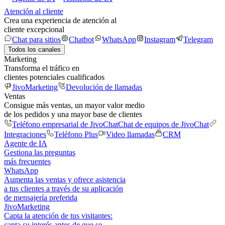
Atención al cliente
Crea una experiencia de atención al
cliente excepcional
Chat para sitios
Chatbot
WhatsApp
Instagram
Telegram
Todos los canales
Marketing
Transforma el tráfico en
clientes potenciales cualificados
JivoMarketing
Devolución de llamadas
Ventas
Consigue más ventas, un mayor valor medio
de los pedidos y una mayor base de clientes
Teléfono empresarial de JivoChat
Chat de equipos de JivoChat
Integraciones
Teléfono Plus
Video llamadas
CRM
Agente de IA
Gestiona las preguntas
más frecuentes
WhatsApp
Aumenta las ventas y ofrece asistencia
a tus clientes a través de su aplicación
de mensajería preferida
JivoMarketing
Capta la atención de tus visitantes:
capta su interés antes de que se