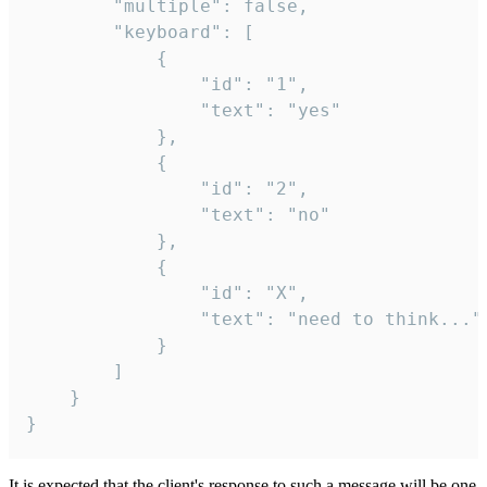
		"multiple": false,

		"keyboard": [

			{

				"id": "1",

				"text": "yes"

			},

			{

				"id": "2",

				"text": "no"

			},

			{

				"id": "X",

				"text": "need to think..."

			}

		]

	}

}
It is expected that the client's response to such a message will be one