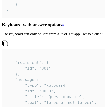
	}

}
Keyboard with answer options
#
The keyboard can only be sent from a JivoChat app user to a client:
{

	"recipient": {

		"id": "001"

	},

	"message": {

		"type": "keyboard",

		"id": "0009",

		"title": "Questionnaire",

		"text": "To be or not to be?",
