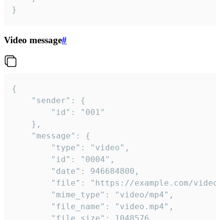
}
Video message
#
{

	"sender": {

		"id": "001"

	},

	"message": {

		"type": "video",

		"id": "0004",

		"date": 946684800,

		"file": "https://example.com/video.mp4",

		"mime_type": "video/mp4",

		"file_name": "video.mp4",

		"file_size": 1048576,
