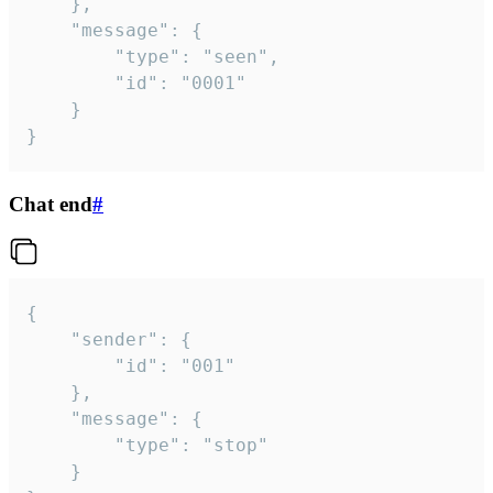
	},

	"message": {

		"type": "seen",

		"id": "0001"

	}

}
Chat end
#
{

	"sender": {

		"id": "001"

	},

	"message": {

		"type": "stop"

	}
