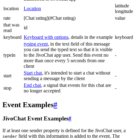
latitude
location
Location
longitude
rate
[Chat rating](#Chat rating)
value
that was
id
read
keyboard
Keyboard with options
, details in the example
keyboard
typing event
, in the text field of this message
you can send the typed text so that it is visible
typein
to the JivoChat app user. Send this event no
-
more than once every 5 seconds from one
client
Start chat
, it's intended to start a chat without
start
-
sending a message by the client
End chat
, a signal that events for this chat are
stop
-
no longer accepted
Event Examples
#
JivoChat Event Examples
#
If at least one sender property is defined for the JivoChat user, a
field with this information is added to the event. The
sender