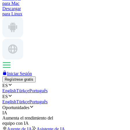
para Mac
Descargar
para Linux
Iniciar Sesión
Regístrese gratis
ES
English
Türkçe
Português
ES
English
Türkçe
Português
Oportunidades
IA
Aumenta el rendimiento del
equipo con IA
Agente de IA
Asistente de IA