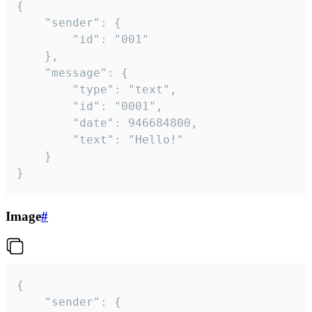
{

	"sender": {

		"id": "001"

	},

	"message": {

		"type": "text",

		"id": "0001",

		"date": 946684800,

		"text": "Hello!"

	}

}
Image
#
{

	"sender": {
