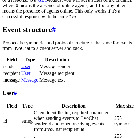
where
means the absence of online agents, and
or any other
0
1
means the presence of agents online. This only works if it's a
successful response with the code
.
2xx
Event structure
#
Protocol is symmetric, and protocol structure is the same for events
from JivoChat to a client server and back.
Field
Type
Description
sender
User
Message sender
recipient
User
Message recipient
message
Message
Message text
User
#
Field
Type
Description
Max size
Client identificator, required parameter
when sending events to JivoChat
255
id
string
sender.id and when receiving events
symbols
from JivoChat recipient.id
255