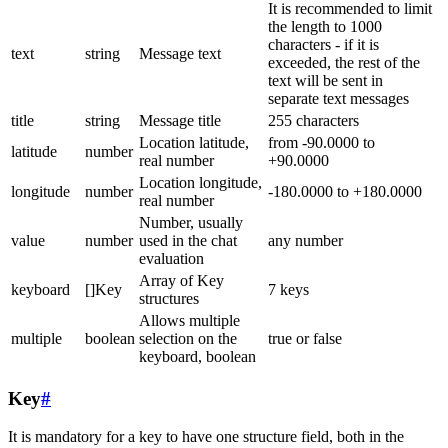
It is recommended to limit
the length to 1000
characters - if it is
text
string
Message text
exceeded, the rest of the
text will be sent in
separate text messages
title
string
Message title
255 characters
Location latitude,
from -90.0000 to
latitude
number
real number
+90.0000
Location longitude,
longitude
number
-180.0000 to +180.0000
real number
Number, usually
value
number
used in the chat
any number
evaluation
Array of Key
keyboard
[]Key
7 keys
structures
Allows multiple
multiple
boolean
selection on the
true or false
keyboard, boolean
Key
#
It is mandatory for a key to have one structure field, both in the