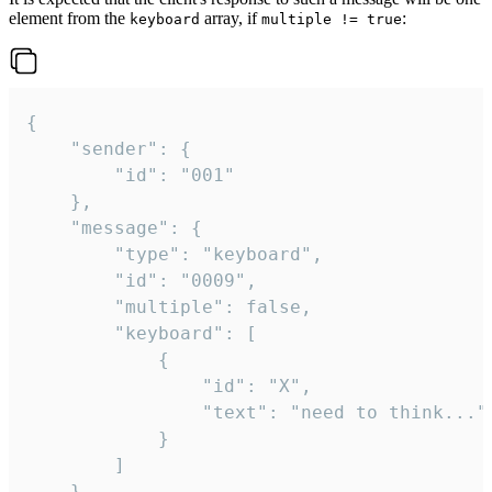
element from the
array, if
:
keyboard
multiple != true
{

	"sender": {

		"id": "001"

	},

	"message": {

		"type": "keyboard",

		"id": "0009",

		"multiple": false,

		"keyboard": [

			{

				"id": "X",

				"text": "need to think..."

			}

		]

	}
