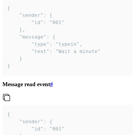
{

	"sender": {

		"id": "001"

	},

	"message": {

		"type": "typein",

		"text": "Wait a minute"

	}

}
Message read event
#
{

	"sender": {

		"id": "001"
