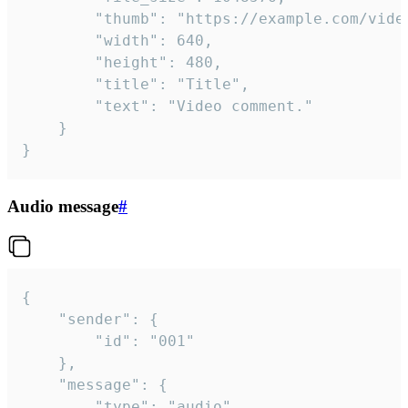
		"thumb": "https://example.com/video_thumb.png",

		"width": 640,

		"height": 480,

		"title": "Title",

		"text": "Video comment."

	}

}
Audio message
#
{

	"sender": {

		"id": "001"

	},

	"message": {

		"type": "audio",
