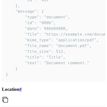
	},

	"message": {

		"type": "document",

		"id": "0006",

		"date": 946684800,

		"file": "https://example.com/document.pdf",

		"mime_type": "application/pdf",

		"file_name": "document.pdf",

		"file_size": 512,

		"title": "Title",

		"text": "Document comment."

	}

}
Location
#