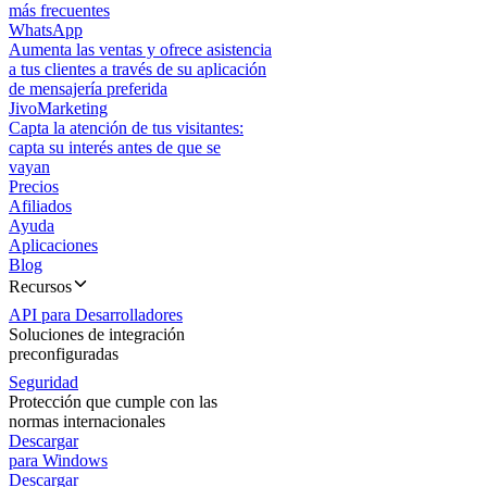
más frecuentes
WhatsApp
Aumenta las ventas y ofrece asistencia
a tus clientes a través de su aplicación
de mensajería preferida
JivoMarketing
Capta la atención de tus visitantes:
capta su interés antes de que se
vayan
Precios
Afiliados
Ayuda
Aplicaciones
Blog
Recursos
API para Desarrolladores
Soluciones de integración
preconfiguradas
Seguridad
Protección que cumple con las
normas internacionales
Descargar
para Windows
Descargar