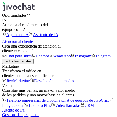
Oportunidades
IA
Aumenta el rendimiento del
equipo con IA
Agente de IA
Asistente de IA
Atención al cliente
Crea una experiencia de atención al
cliente excepcional
Chat para sitios
Chatbot
WhatsApp
Instagram
Telegram
Todos los canales
Marketing
Transforma el tráfico en
clientes potenciales cualificados
JivoMarketing
Devolución de llamadas
Ventas
Consigue más ventas, un mayor valor medio
de los pedidos y una mayor base de clientes
Teléfono empresarial de JivoChat
Chat de equipos de JivoChat
Integraciones
Teléfono Plus
Video llamadas
CRM
Agente de IA
Gestiona las preguntas